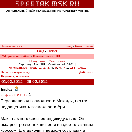
Официальный сайт болельщиков ФК "Спартак" Москва
Полная версия
Вход
•
Регистрация
FAQ
•
Поиск
Общение на сайте
Гостевая книга ВВ
»
Пред. тема
|
След. тема
Страница
4
из
188
[ Сообщений: 9391 ]
На страницу
Пред.
1
,
2
,
3
,
4
,
5
,
6
,
7
...
188
След.
Начать новую тему
Добавить
Версия для печати
01.02.2012 - 29.02.2012
Imploz
-
29 фев 2012 11:12
Переоценивая возможности Макгиди, нельзя
недооценивать возможности Ари.
Мак - намного сильнее индивидуально. Он
быстрее, резче, техничнее и владеет отличным
кроссом. Его дриблинг, возможно, лучший в