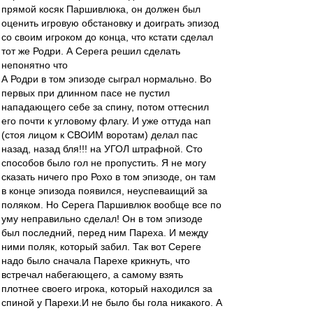
прямой косяк Паршивлюка, он должен был
оценить игровую обстановку и доиграть эпизод
со своим игроком до конца, что кстати сделал
тот же Родри. А Серега решил сделать
непонятно что
А Родри в том эпизоде сыграл нормально. Во
первых при длинном пасе не пустил
нападающего себе за спину, потом оттеснил
его почти к угловому флагу. И уже оттуда нап
(стоя лицом к СВОИМ воротам) делал пас
назад, назад бля!!! на УГОЛ штрафной. Сто
способов было гол не пропустить. Я не могу
сказать ничего про Рохо в том эпизоде, он там
в конце эпизода появился, неуспеваищий за
поляком. Но Серега Паршивлюк вообще все по
уму неправильно сделал! Он в том эпизоде
был последний, перед ним Пареха. И между
ними поляк, который забил. Так вот Сереге
надо было сначала Парехе крикнуть, что
встречал набегающего, а самому взять
плотнее своего игрока, который находился за
спиной у Парехи.И не было бы гола никакого. А