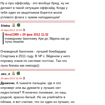
Ну и про оффсайд - это вообще бред, ну не
делают в такой ситуации оффсайд, Когда у
тебя один из защитников борется возле
углового флага с чужим нападающим!
Ehidna
-
29 фев 2012 10:50
Hmel1989 » 29 фев 2012 11:32
очевидному баночнику Ари до Эйдена как до
луны пешком
Очевидный баночник - лучший бомбардир
Спартака в 2011 году. В ЧР с Эйденом у него
поровну очков по системе гол+пас. Так что
луна близка как никогда))
alex_d
-
29 фев 2012 10:46
Драконн
, А тыкнете пальцем, где я это
опроверг или вы думаете у лучших нет
недостатков? Я конечно понимаю, он наш,
родной, красно-белый. Но не улейтайте в
облака, я вот считаю, что он один из лучших, но