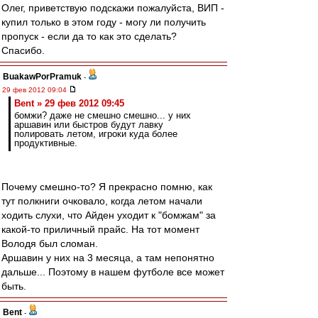
Олег, приветствую подскажи пожалуйста, ВИП -
купил только в этом году - могу ли получить
пропуск - если да то как это сделать?
Спасибо.
BuakawPorPramuk
-
29 фев 2012 09:04
Bent » 29 фев 2012 09:45
бомжи? даже не смешно смешно... у них
аршавин или быстров будут лавку
полировать летом, игроки куда более
продуктивные.
Почему смешно-то? Я прекрасно помню, как
тут полкниги очковало, когда летом начали
ходить слухи, что Айден уходит к "бомжам" за
какой-то приличный прайс. На тот момент
Володя был сломан.
Аршавин у них на 3 месяца, а там непонятно
дальше... Поэтому в нашем футболе все может
быть.
Bent
-