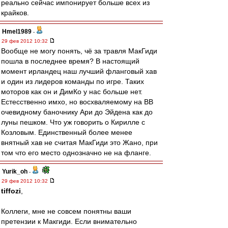
реально сейчас импонирует больше всех из
крайков.
Hmel1989
-
29 фев 2012 10:32
Вообще не могу понять, чё за травля МакГиди
пошла в последнее время? В настоящий
момент ирландец наш лучший фланговый хав
и один из лидеров команды по игре. Таких
моторов как он и ДимКо у нас больше нет.
Естесственно имхо, но восхваляемому на ВВ
очевидному баночнику Ари до Эйдена как до
луны пешком. Что уж говорить о Кирилле с
Козловым. Единственный более менее
внятный хав не считая МакГиди это Жано, при
том что его место однозначно не на фланге.
Yurik_oh
-
29 фев 2012 10:32
tiffozi
,
Коллеги, мне не совсем понятны ваши
претензии к Макгиди. Если внимательно