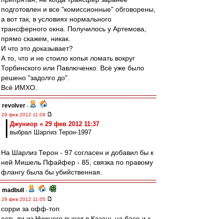
подготовлен и все "комиссионные" обговорены,
а вот так, в условиях нормального
трансферного окна. Получилось у Артемова,
прямо скажем, никак.
И что это доказывает?
А то, что и не стоило копья ломать вокруг
Торбинского или Павлюченко. Всё уже было
решено "задолго до".
Всё ИМХО.
revolver
-
29 фев 2012 11:09
Джуниор » 29 фев 2012 11:37
выбрал Шарлиз Терон-1997
На Шарлиз Терон - 97 согласен и добавил бы к
ней Мишель Пфайфер - 85, связка по правому
флангу была бы убийственная.
madbull
-
29 фев 2012 11:05
сорри за офф-топ
есть ли из Нижнего выезд в Казань на басе и к