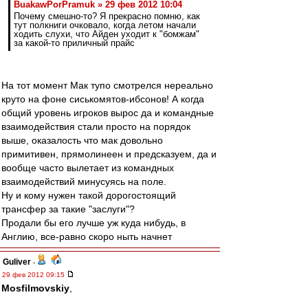
BuakawPorPramuk » 29 фев 2012 10:04
Почему смешно-то? Я прекрасно помню, как
тут полкниги очковало, когда летом начали
ходить слухи, что Айден уходит к "бомжам"
за какой-то приличный прайс
На тот момент Мак тупо смотрелся нереально
круто на фоне сиськомятов-ибсонов! А когда
общий уровень игроков вырос да и командные
взаимодействия стали просто на порядок
выше, оказалость что мак довольно
примитивен, прямолинеен и предсказуем, да и
вообще часто вылетает из командных
взаимодействий минусуясь на поле.
Ну и кому нужен такой дорогостоящий
трансфер за такие "заслуги"?
Продали бы его лучше уж куда нибудь, в
Англию, все-равно скоро ныть начнет
Guliver
-
29 фев 2012 09:15
Mosfilmovskiy
,