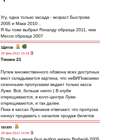
Угу, одна только засада - возраст Быстрова
2005 и Мака 2010...
Я бы тоже выбрал Роналду образца 2011, чем
Месси образца 2007
Щиток
-
29 фев 2012 10:16
Тюнин 21
Путем множественного обзвона всех доступных
мест складывается картина, что неВИПовскими
сезонными пропусками ведает только касса
Лужи. Всё, больше никто:) В клубе
открещиваются, в колл-центре Лужи
открещиваются, и так далее.
Пока в кассах Лужников отвечают, что пропуска
начнут продавать с началом продаж билетов.
taram
-
29 фев 2012 10:09
Если бы у меня был выбор между Вофкой-2005