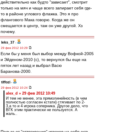
действительно как будто "зависает", смотрит
только на мяч и чаще всего запирает себя где-
то в районе углового флажка. Это я про
флангового Мака говорю. Когда же он
смещается в центр, там он уже другой. Хз
почему.
leks_37
-
29 фев 2012 10:29
Если бы у меня был выбор между Вофкой-2005
и Эйденом-2010 (с), то вернулся бы еще на
пяток лет назад и выбрал Васю
Баранова-2000.
tiffozi
-
29 фев 2012 10:24
alex_d » 29 фев 2012 10:49
И тем не менее, эта прямолинейность (в чем
полностью согласен кстати) стягивает по 2-
3,а то и 4 игрока соперника. Другое дело, что
ВГК этим практически не пользуется. А
жаль..
Польза от "оттягивания" игроков на себя есть