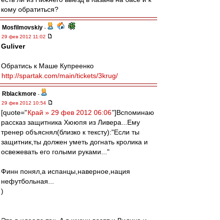
кому обратиться?
Mosfilmovskiy
-
29 фев 2012 11:02
Guliver
Обратись к Маше Купреенко
http://spartak.com/main/tickets/3krug/
Rblackmore
-
29 фев 2012 10:54
[quote="
Край » 29 фев 2012 06:06
"]Вспоминаю
рассказ защитника Хююпя из Ливера...Ему
тренер объяснял(близко к тексту):"Если ты
защитник,ты должен уметь догнать кролика и
освежевать его голыми руками..."
Финн понял,а испанцы,наверное,нация
нефутбольная...
)