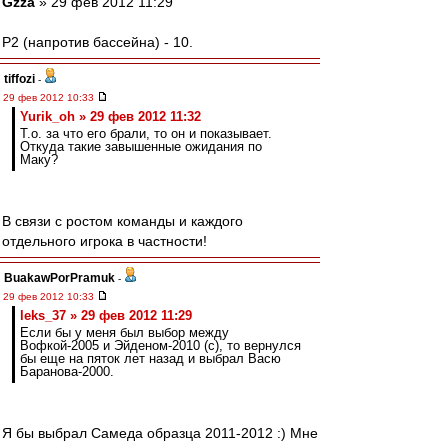
Gzza
» 29 фев 2012 11:29
P2 (напротив бассейна) - 10.
tiffozi
-
29 фев 2012 10:33
Yurik_oh » 29 фев 2012 11:32
Т.о. за что его брали, то он и показывает.
Откуда такие завышенные ожидания по
Маку?
В связи с ростом команды и каждого
отдельного игрока в частности!
BuakawPorPramuk
-
29 фев 2012 10:33
leks_37 » 29 фев 2012 11:29
Если бы у меня был выбор между
Вофкой-2005 и Эйденом-2010 (с), то вернулся
бы еще на пяток лет назад и выбрал Васю
Баранова-2000.
Я бы выбрал Самеда образца 2011-2012 :) Мне