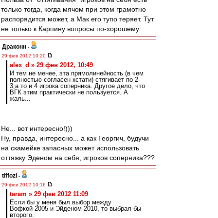
только тогда, когда мячом при этом грамотно
распорядится может, а Мак его тупо теряет. Тут
не только к Карпину вопросы по-хорошему
Драконн
-
29 фев 2012 10:20
alex_d » 29 фев 2012, 10:49
И тем не менее, эта прямолинейность (в чем
полностью согласен кстати) стягивает по 2-
3,а то и 4 игрока соперника. Другое дело, что
ВГК этим практически не пользуется. А
жаль...
Не... вот интересно!)))
Ну, правда, интересно... а как Георгич, будучи
на скамейке запасных может использовать
оттяжку Эденом на себя, игроков соперника???
tiffozi
-
29 фев 2012 10:16
taram » 29 фев 2012 11:09
Если бы у меня был выбор между
Вофкой-2005 и Эйденом-2010, то выбрал бы
второго.