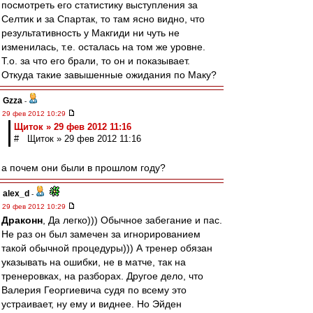
посмотреть его статистику выступления за
Селтик и за Спартак, то там ясно видно, что
результативность у Макгиди ни чуть не
изменилась, т.е. осталась на том же уровне.
Т.о. за что его брали, то он и показывает.
Откуда такие завышенные ожидания по Маку?
Gzza
-
29 фев 2012 10:29
Щиток » 29 фев 2012 11:16
# Щиток » 29 фев 2012 11:16
а почем они были в прошлом году?
alex_d
-
29 фев 2012 10:29
Драконн
, Да легко))) Обычное забегание и пас.
Не раз он был замечен за игнорированием
такой обычной процедуры))) А тренер обязан
указывать на ошибки, не в матче, так на
тренеровках, на разборах. Другое дело, что
Валерия Георгиевича судя по всему это
устраивает, ну ему и виднее. Но Эйден