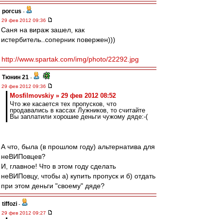
porcus
-
29 фев 2012 09:36
Саня на вираж зашел, как
истербитель..соперник повержен)))
http://www.spartak.com/img/photo/22292.jpg
Тюнин 21
-
29 фев 2012 09:36
Mosfilmovskiy » 29 фев 2012 08:52
Что же касается тех пропусков, что
продавались в кассах Лужников, то считайте
Вы заплатили хорошие деньги чужому дяде:-(
А что, была (в прошлом году) альтернатива для
неВИПовцев?
И, главное! Что в этом году сделать
неВИПовцу, чтобы а) купить пропуск и б) отдать
при этом деньги "своему" дяде?
tiffozi
-
29 фев 2012 09:27