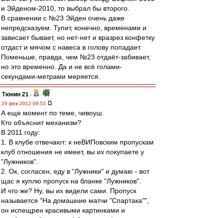
и Эйденом-2010, то выбрал бы второго.
В сравнении с №23 Эйден очень даже
непредсказуем. Тупит, конечно, временами и
зависает бывает, но нет-нет и вразрез конфетку
отдаст и мячом с навеса в голову попадает.
Поменьше, правда, чем №23 отдаёт-забивает,
но это временно. Да и не всё голами-
секундами-метрами меряется.
Тюнин 21
-
29 фев 2012 09:53
А еще момент по теме, чивоуш.
Кто объяснит механизм?
В 2011 году:
1. В клубе отвечают: к неВИПовским пропускам
клуб отношения не имеет, вы их покупаете у
"Лужников".
2. Ок, согласен, еду в "Лужники" и думаю - вот
щас я куплю пропуск на бланке "Лужников".
И что же? Ну, вы их видели сами. Пропуск
называется "На домашние матчи "Спартака"",
он испещрен красивыми картинками и