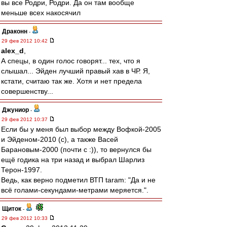
вы все Родри, Родри. Да он там вообще
меньше всех накосячил
Драконн
-
29 фев 2012 10:42
alex_d
,
А спецы, в один голос говорят... тех, что я
слышал... Эйден лучший правый хав в ЧР. Я,
кстати, считаю так же. Хотя и нет предела
совершенству...
Джуниор
-
29 фев 2012 10:37
Если бы у меня был выбор между Вофкой-2005
и Эйденом-2010 (с), а также Васей
Барановым-2000 (почти с :)), то вернулся бы
ещё годика на три назад и выбрал Шарлиз
Терон-1997.
Ведь, как верно подметил ВТП taram: "Да и не
всё голами-секундами-метрами меряется.".
Щиток
-
29 фев 2012 10:33