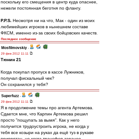
поскольку его смещения в центр куда опаснее,
нежели постоянная беготня по флангу.
P.P.S.
Несмотря ни на что, Мак - один из моих
любимейших игроков в нынешнем составе
ФКСМ, именно из-за своих бойцовских качеств.
Последнее сообщение
Mosfilmovskiy
-
29 фев 2012 11:11
Тюнин 21
Когда покупал пропуск в кассе Лужников,
получал фискальный чек?
Он сохранился у тебя?
Superfuzz
-
29 фев 2012 11:11
Я в продолжение темы про агента Артемова.
Сдается мне, что Карпин Артемова решил
просто "пощупать за вымя". Как у него
получится трудоустроить игрока, не когда у
тебя все козыри на руках да ещё туз в рукаве
припрятан, не когда трансфер заранее