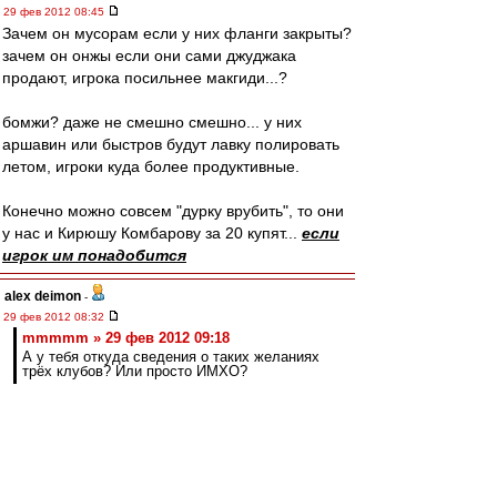
29 фев 2012 08:45
Зачем он мусорам если у них фланги закрыты?
зачем он онжы если они сами джуджака
продают, игрока посильнее макгиди...?
бомжи? даже не смешно смешно... у них
аршавин или быстров будут лавку полировать
летом, игроки куда более продуктивные.
Конечно можно совсем "дурку врубить", то они
у нас и Кирюшу Комбарову за 20 купят...
если
игрок им понадобится
alex deimon
-
29 фев 2012 08:32
mmmmm » 29 фев 2012 09:18
А у тебя откуда сведения о таких желаниях
трёх клубов? Или просто ИМХО?
А при чем тут желания? Изначальный посыл
был, что никто не даст за него больше 12... я
привел три клуба, которые легко это сделают,