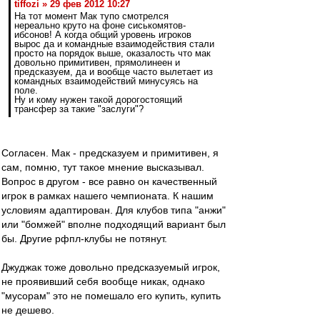
tiffozi » 29 фев 2012 10:27
На тот момент Мак тупо смотрелся
нереально круто на фоне сиськомятов-
ибсонов! А когда общий уровень игроков
вырос да и командные взаимодействия стали
просто на порядок выше, оказалость что мак
довольно примитивен, прямолинеен и
предсказуем, да и вообще часто вылетает из
командных взаимодействий минусуясь на
поле.
Ну и кому нужен такой дорогостоящий
трансфер за такие "заслуги"?
Согласен. Мак - предсказуем и примитивен, я
сам, помню, тут такое мнение высказывал.
Вопрос в другом - все равно он качественный
игрок в рамках нашего чемпионата. К нашим
условиям адаптирован. Для клубов типа "анжи"
или "бомжей" вполне подходящий вариант был
бы. Другие рфпл-клубы не потянут.
Джуджак тоже довольно предсказуемый игрок,
не проявивший себя вообще никак, однако
"мусорам" это не помешало его купить, купить
не дешево.