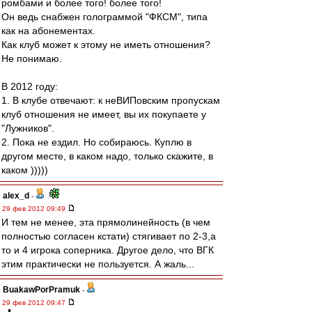
ромбами и более того! более того!
Он ведь снабжен голограммой "ФКСМ", типа
как на абонементах.
Как клуб может к этому не иметь отношения?
Не понимаю.
В 2012 году:
1. В клубе отвечают: к неВИПовским пропускам
клуб отношения не имеет, вы их покупаете у
"Лужников".
2. Пока не ездил. Но собираюсь. Куплю в
другом месте, в каком надо, только скажите, в
каком )))))
alex_d
-
29 фев 2012 09:49
И тем не менее, эта прямолинейность (в чем
полностью согласен кстати) стягивает по 2-3,а
то и 4 игрока соперника. Другое дело, что ВГК
этим практически не пользуется. А жаль...
BuakawPorPramuk
-
29 фев 2012 09:47