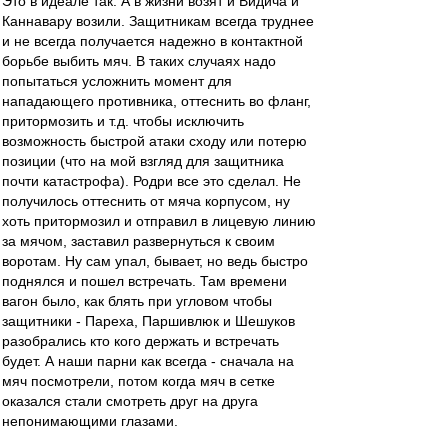
Это в идеале так. А в жизни возят и Видича и
Каннавару возили. Защитникам всегда труднее
и не всегда получается надежно в контактной
борьбе выбить мяч. В таких случаях надо
попытаться усложнить момент для
нападающего противника, оттеснить во фланг,
притормозить и т.д. чтобы исключить
возможность быстрой атаки сходу или потерю
позиции (что на мой взгляд для защитника
почти катастрофа). Родри все это сделал. Не
получилось оттеснить от мяча корпусом, ну
хоть притормозил и отправил в лицевую линию
за мячом, заставил развернуться к своим
воротам. Ну сам упал, бывает, но ведь быстро
поднялся и пошел встречать. Там времени
вагон было, как блять при угловом чтобы
защитники - Пареха, Паршивлюк и Шешуков
разобрались кто кого держать и встречать
будет. А наши парни как всегда - сначала на
мяч посмотрели, потом когда мяч в сетке
оказался стали смотреть друг на друга
непонимающими глазами.