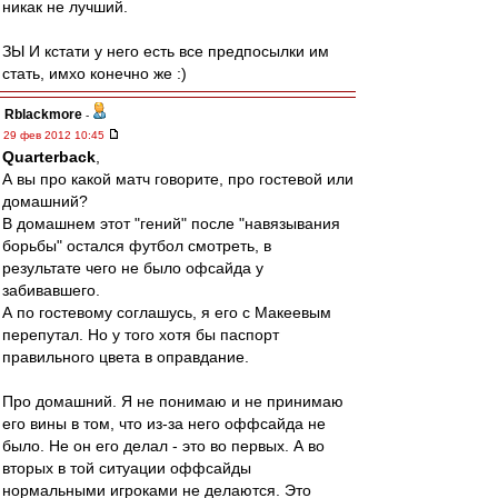
никак не лучший.
ЗЫ И кстати у него есть все предпосылки им
стать, имхо конечно же :)
Rblackmore
-
29 фев 2012 10:45
Quarterback
,
А вы про какой матч говорите, про гостевой или
домашний?
В домашнем этот "гений" после "навязывания
борьбы" остался футбол смотреть, в
результате чего не было офсайда у
забивавшего.
А по гостевому соглашусь, я его с Макеевым
перепутал. Но у того хотя бы паспорт
правильного цвета в оправдание.
Про домашний. Я не понимаю и не принимаю
его вины в том, что из-за него оффсайда не
было. Не он его делал - это во первых. А во
вторых в той ситуации оффсайды
нормальными игроками не делаются. Это