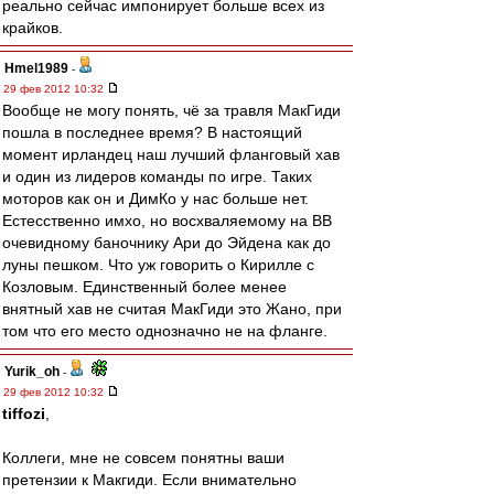
реально сейчас импонирует больше всех из
крайков.
Hmel1989
-
29 фев 2012 10:32
Вообще не могу понять, чё за травля МакГиди
пошла в последнее время? В настоящий
момент ирландец наш лучший фланговый хав
и один из лидеров команды по игре. Таких
моторов как он и ДимКо у нас больше нет.
Естесственно имхо, но восхваляемому на ВВ
очевидному баночнику Ари до Эйдена как до
луны пешком. Что уж говорить о Кирилле с
Козловым. Единственный более менее
внятный хав не считая МакГиди это Жано, при
том что его место однозначно не на фланге.
Yurik_oh
-
29 фев 2012 10:32
tiffozi
,
Коллеги, мне не совсем понятны ваши
претензии к Макгиди. Если внимательно