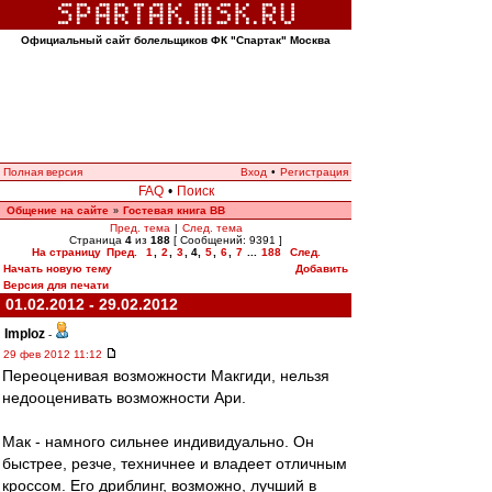
Официальный сайт болельщиков ФК "Спартак" Москва
Полная версия
Вход
•
Регистрация
FAQ
•
Поиск
Общение на сайте
Гостевая книга ВВ
»
Пред. тема
|
След. тема
Страница
4
из
188
[ Сообщений: 9391 ]
На страницу
Пред.
1
,
2
,
3
,
4
,
5
,
6
,
7
...
188
След.
Начать новую тему
Добавить
Версия для печати
01.02.2012 - 29.02.2012
Imploz
-
29 фев 2012 11:12
Переоценивая возможности Макгиди, нельзя
недооценивать возможности Ари.
Мак - намного сильнее индивидуально. Он
быстрее, резче, техничнее и владеет отличным
кроссом. Его дриблинг, возможно, лучший в