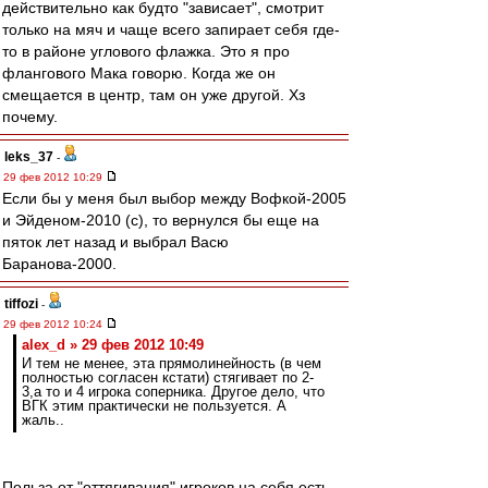
действительно как будто "зависает", смотрит
только на мяч и чаще всего запирает себя где-
то в районе углового флажка. Это я про
флангового Мака говорю. Когда же он
смещается в центр, там он уже другой. Хз
почему.
leks_37
-
29 фев 2012 10:29
Если бы у меня был выбор между Вофкой-2005
и Эйденом-2010 (с), то вернулся бы еще на
пяток лет назад и выбрал Васю
Баранова-2000.
tiffozi
-
29 фев 2012 10:24
alex_d » 29 фев 2012 10:49
И тем не менее, эта прямолинейность (в чем
полностью согласен кстати) стягивает по 2-
3,а то и 4 игрока соперника. Другое дело, что
ВГК этим практически не пользуется. А
жаль..
Польза от "оттягивания" игроков на себя есть