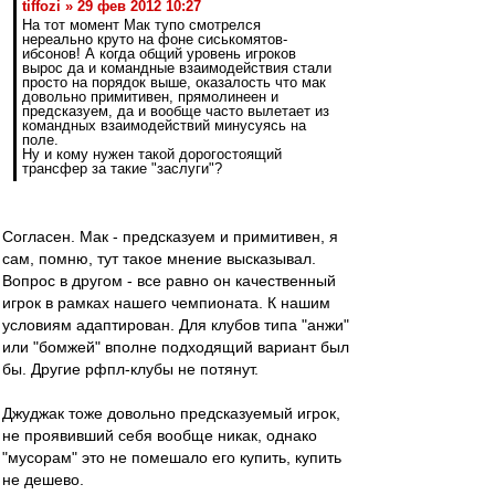
tiffozi » 29 фев 2012 10:27
На тот момент Мак тупо смотрелся
нереально круто на фоне сиськомятов-
ибсонов! А когда общий уровень игроков
вырос да и командные взаимодействия стали
просто на порядок выше, оказалость что мак
довольно примитивен, прямолинеен и
предсказуем, да и вообще часто вылетает из
командных взаимодействий минусуясь на
поле.
Ну и кому нужен такой дорогостоящий
трансфер за такие "заслуги"?
Согласен. Мак - предсказуем и примитивен, я
сам, помню, тут такое мнение высказывал.
Вопрос в другом - все равно он качественный
игрок в рамках нашего чемпионата. К нашим
условиям адаптирован. Для клубов типа "анжи"
или "бомжей" вполне подходящий вариант был
бы. Другие рфпл-клубы не потянут.
Джуджак тоже довольно предсказуемый игрок,
не проявивший себя вообще никак, однако
"мусорам" это не помешало его купить, купить
не дешево.