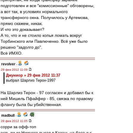
подготовлен и все "комиссионные" обговорены,
а вот так, в условиях нормального
трансферного окна. Получилось у Артемова,
прямо скажем, никак.
И что это доказывает?
А то, что и не стоило копья ломать вокруг
Торбинского или Павлюченко. Всё уже было
решено "задолго до".
Всё ИМХО.
revolver
-
29 фев 2012 11:09
Джуниор » 29 фев 2012 11:37
выбрал Шарлиз Терон-1997
На Шарлиз Терон - 97 согласен и добавил бы к
ней Мишель Пфайфер - 85, связка по правому
флангу была бы убийственная.
madbull
-
29 фев 2012 11:05
сорри за офф-топ
есть ли из Нижнего выезд в Казань на басе и к