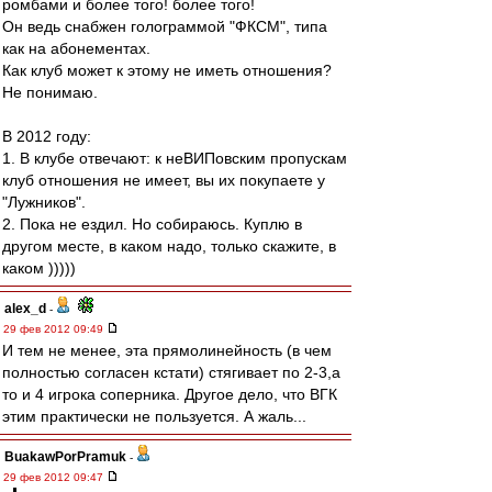
ромбами и более того! более того!
Он ведь снабжен голограммой "ФКСМ", типа
как на абонементах.
Как клуб может к этому не иметь отношения?
Не понимаю.
В 2012 году:
1. В клубе отвечают: к неВИПовским пропускам
клуб отношения не имеет, вы их покупаете у
"Лужников".
2. Пока не ездил. Но собираюсь. Куплю в
другом месте, в каком надо, только скажите, в
каком )))))
alex_d
-
29 фев 2012 09:49
И тем не менее, эта прямолинейность (в чем
полностью согласен кстати) стягивает по 2-3,а
то и 4 игрока соперника. Другое дело, что ВГК
этим практически не пользуется. А жаль...
BuakawPorPramuk
-
29 фев 2012 09:47