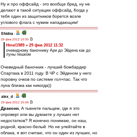
Ну и про оффсайд - это вообще бред, ну не
делают в такой ситуации оффсайд, Когда у
тебя один из защитников борется возле
углового флага с чужим нападающим!
Ehidna
-
29 фев 2012 10:50
Hmel1989 » 29 фев 2012 11:32
очевидному баночнику Ари до Эйдена как до
луны пешком
Очевидный баночник - лучший бомбардир
Спартака в 2011 году. В ЧР с Эйденом у него
поровну очков по системе гол+пас. Так что
луна близка как никогда))
alex_d
-
29 фев 2012 10:46
Драконн
, А тыкнете пальцем, где я это
опроверг или вы думаете у лучших нет
недостатков? Я конечно понимаю, он наш,
родной, красно-белый. Но не улейтайте в
облака, я вот считаю, что он один из лучших, но