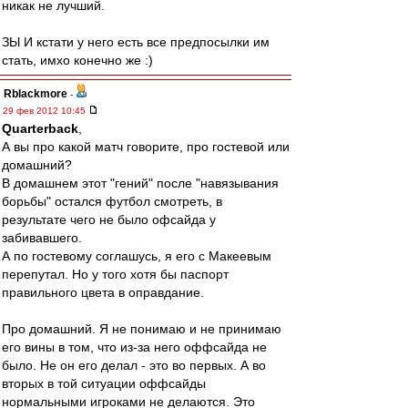
никак не лучший.
ЗЫ И кстати у него есть все предпосылки им
стать, имхо конечно же :)
Rblackmore
-
29 фев 2012 10:45
Quarterback
,
А вы про какой матч говорите, про гостевой или
домашний?
В домашнем этот "гений" после "навязывания
борьбы" остался футбол смотреть, в
результате чего не было офсайда у
забивавшего.
А по гостевому соглашусь, я его с Макеевым
перепутал. Но у того хотя бы паспорт
правильного цвета в оправдание.
Про домашний. Я не понимаю и не принимаю
его вины в том, что из-за него оффсайда не
было. Не он его делал - это во первых. А во
вторых в той ситуации оффсайды
нормальными игроками не делаются. Это