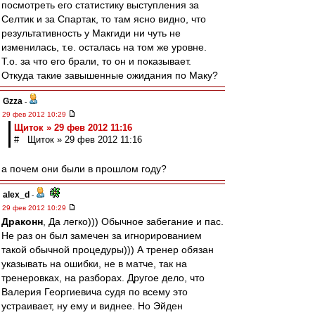
посмотреть его статистику выступления за
Селтик и за Спартак, то там ясно видно, что
результативность у Макгиди ни чуть не
изменилась, т.е. осталась на том же уровне.
Т.о. за что его брали, то он и показывает.
Откуда такие завышенные ожидания по Маку?
Gzza
-
29 фев 2012 10:29
Щиток » 29 фев 2012 11:16
# Щиток » 29 фев 2012 11:16
а почем они были в прошлом году?
alex_d
-
29 фев 2012 10:29
Драконн
, Да легко))) Обычное забегание и пас.
Не раз он был замечен за игнорированием
такой обычной процедуры))) А тренер обязан
указывать на ошибки, не в матче, так на
тренеровках, на разборах. Другое дело, что
Валерия Георгиевича судя по всему это
устраивает, ну ему и виднее. Но Эйден