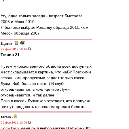
Угу, одна только засада - возраст Быстрова
2005 и Мака 2010...
Я бы тоже выбрал Роналду образца 2011, чем
Месси образца 2007
Щиток
-
29 фев 2012 10:16
Тюнин 21
Путем множественного обзвона всех доступных
мест складывается картина, что неВИПовскими
сезонными пропусками ведает только касса
Лужи. Всё, больше никто:) В клубе
открещиваются, в колл-центре Лужи
открещиваются, и так далее.
Пока в кассах Лужников отвечают, что пропуска
начнут продавать с началом продаж билетов.
taram
-
29 фев 2012 10:09
Если бы у меня был выбор между Вофкой-2005