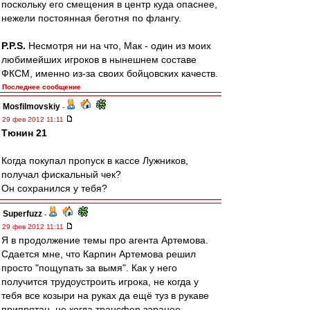
поскольку его смещения в центр куда опаснее,
нежели постоянная беготня по флангу.
P.P.S.
Несмотря ни на что, Мак - один из моих
любимейших игроков в нынешнем составе
ФКСМ, именно из-за своих бойцовских качеств.
Последнее сообщение
Mosfilmovskiy
-
29 фев 2012 11:11
Тюнин 21
Когда покупал пропуск в кассе Лужников,
получал фискальный чек?
Он сохранился у тебя?
Superfuzz
-
29 фев 2012 11:11
Я в продолжение темы про агента Артемова.
Сдается мне, что Карпин Артемова решил
просто "пощупать за вымя". Как у него
получится трудоустроить игрока, не когда у
тебя все козыри на руках да ещё туз в рукаве
припрятан, не когда трансфер заранее