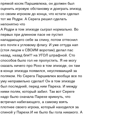
прямой косяк Паршивлюка, он должен был
оценить игровую обстановку и доиграть эпизод
со своим игроком до конца, что кстати сделал
тот же Родри. А Серега решил сделать
непонятно что
А Родри в том эпизоде сыграл нормально. Во
первых при длинном пасе не пустил
нападающего себе за спину, потом оттеснил
его почти к угловому флагу. И уже оттуда нап
(стоя лицом к СВОИМ воротам) делал пас
назад, назад бля!!! на УГОЛ штрафной. Сто
способов было гол не пропустить. Я не могу
сказать ничего про Рохо в том эпизоде, он там
в конце эпизода появился, неуспеваищий за
поляком. Но Серега Паршивлюк вообще все по
уму неправильно сделал! Он в том эпизоде
был последний, перед ним Пареха. И между
ними поляк, который забил. Так вот Сереге
надо было сначала Парехе крикнуть, что
встречал набегающего, а самому взять
плотнее своего игрока, который находился за
спиной у Парехи.И не было бы гола никакого. А