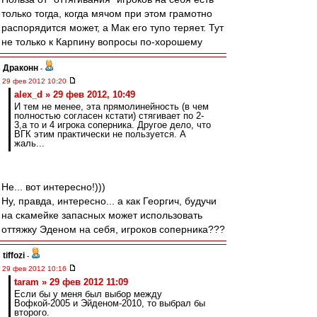
только тогда, когда мячом при этом грамотно
распорядится может, а Мак его тупо теряет. Тут
не только к Карпину вопросы по-хорошему
Драконн
-
29 фев 2012 10:20
alex_d » 29 фев 2012, 10:49
И тем не менее, эта прямолинейность (в чем
полностью согласен кстати) стягивает по 2-
3,а то и 4 игрока соперника. Другое дело, что
ВГК этим практически не пользуется. А
жаль...
Не... вот интересно!)))
Ну, правда, интересно... а как Георгич, будучи
на скамейке запасных может использовать
оттяжку Эденом на себя, игроков соперника???
tiffozi
-
29 фев 2012 10:16
taram » 29 фев 2012 11:09
Если бы у меня был выбор между
Вофкой-2005 и Эйденом-2010, то выбрал бы
второго.