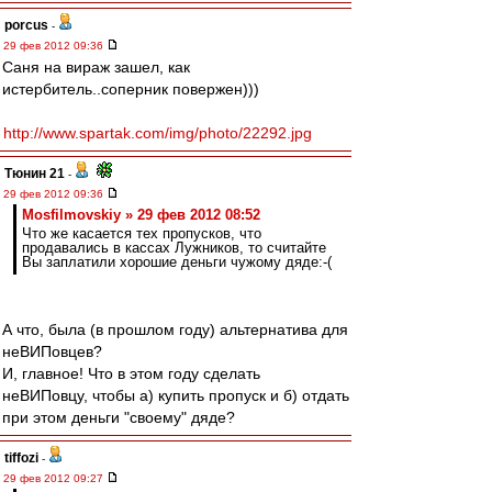
porcus
-
29 фев 2012 09:36
Саня на вираж зашел, как
истербитель..соперник повержен)))
http://www.spartak.com/img/photo/22292.jpg
Тюнин 21
-
29 фев 2012 09:36
Mosfilmovskiy » 29 фев 2012 08:52
Что же касается тех пропусков, что
продавались в кассах Лужников, то считайте
Вы заплатили хорошие деньги чужому дяде:-(
А что, была (в прошлом году) альтернатива для
неВИПовцев?
И, главное! Что в этом году сделать
неВИПовцу, чтобы а) купить пропуск и б) отдать
при этом деньги "своему" дяде?
tiffozi
-
29 фев 2012 09:27