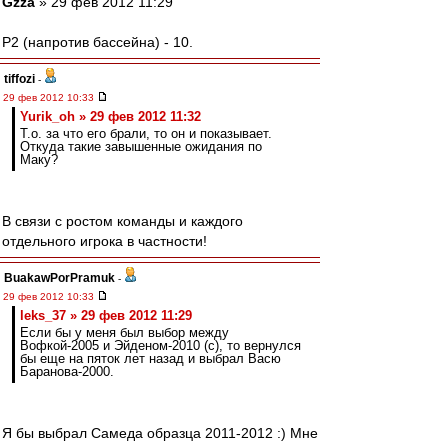
Gzza
» 29 фев 2012 11:29
P2 (напротив бассейна) - 10.
tiffozi
-
29 фев 2012 10:33
Yurik_oh » 29 фев 2012 11:32
Т.о. за что его брали, то он и показывает.
Откуда такие завышенные ожидания по
Маку?
В связи с ростом команды и каждого
отдельного игрока в частности!
BuakawPorPramuk
-
29 фев 2012 10:33
leks_37 » 29 фев 2012 11:29
Если бы у меня был выбор между
Вофкой-2005 и Эйденом-2010 (с), то вернулся
бы еще на пяток лет назад и выбрал Васю
Баранова-2000.
Я бы выбрал Самеда образца 2011-2012 :) Мне