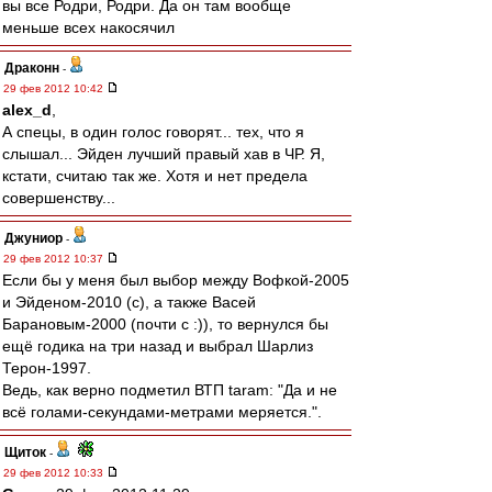
вы все Родри, Родри. Да он там вообще
меньше всех накосячил
Драконн
-
29 фев 2012 10:42
alex_d
,
А спецы, в один голос говорят... тех, что я
слышал... Эйден лучший правый хав в ЧР. Я,
кстати, считаю так же. Хотя и нет предела
совершенству...
Джуниор
-
29 фев 2012 10:37
Если бы у меня был выбор между Вофкой-2005
и Эйденом-2010 (с), а также Васей
Барановым-2000 (почти с :)), то вернулся бы
ещё годика на три назад и выбрал Шарлиз
Терон-1997.
Ведь, как верно подметил ВТП taram: "Да и не
всё голами-секундами-метрами меряется.".
Щиток
-
29 фев 2012 10:33