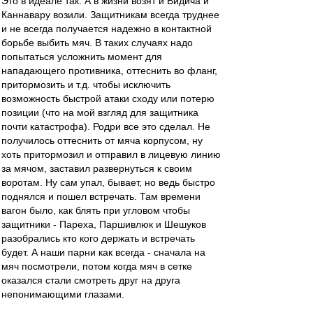
Это в идеале так. А в жизни возят и Видича и
Каннавару возили. Защитникам всегда труднее
и не всегда получается надежно в контактной
борьбе выбить мяч. В таких случаях надо
попытаться усложнить момент для
нападающего противника, оттеснить во фланг,
притормозить и т.д. чтобы исключить
возможность быстрой атаки сходу или потерю
позиции (что на мой взгляд для защитника
почти катастрофа). Родри все это сделал. Не
получилось оттеснить от мяча корпусом, ну
хоть притормозил и отправил в лицевую линию
за мячом, заставил развернуться к своим
воротам. Ну сам упал, бывает, но ведь быстро
поднялся и пошел встречать. Там времени
вагон было, как блять при угловом чтобы
защитники - Пареха, Паршивлюк и Шешуков
разобрались кто кого держать и встречать
будет. А наши парни как всегда - сначала на
мяч посмотрели, потом когда мяч в сетке
оказался стали смотреть друг на друга
непонимающими глазами.