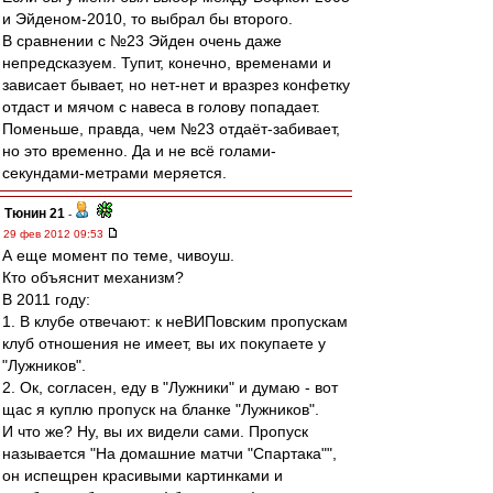
и Эйденом-2010, то выбрал бы второго.
В сравнении с №23 Эйден очень даже
непредсказуем. Тупит, конечно, временами и
зависает бывает, но нет-нет и вразрез конфетку
отдаст и мячом с навеса в голову попадает.
Поменьше, правда, чем №23 отдаёт-забивает,
но это временно. Да и не всё голами-
секундами-метрами меряется.
Тюнин 21
-
29 фев 2012 09:53
А еще момент по теме, чивоуш.
Кто объяснит механизм?
В 2011 году:
1. В клубе отвечают: к неВИПовским пропускам
клуб отношения не имеет, вы их покупаете у
"Лужников".
2. Ок, согласен, еду в "Лужники" и думаю - вот
щас я куплю пропуск на бланке "Лужников".
И что же? Ну, вы их видели сами. Пропуск
называется "На домашние матчи "Спартака"",
он испещрен красивыми картинками и