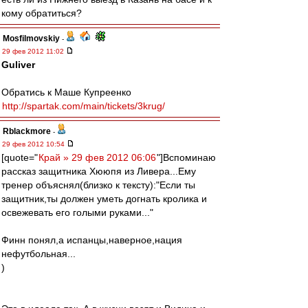
кому обратиться?
Mosfilmovskiy
-
29 фев 2012 11:02
Guliver
Обратись к Маше Купреенко
http://spartak.com/main/tickets/3krug/
Rblackmore
-
29 фев 2012 10:54
[quote="
Край » 29 фев 2012 06:06
"]Вспоминаю
рассказ защитника Хююпя из Ливера...Ему
тренер объяснял(близко к тексту):"Если ты
защитник,ты должен уметь догнать кролика и
освежевать его голыми руками..."
Финн понял,а испанцы,наверное,нация
нефутбольная...
)