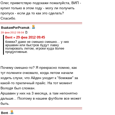
Олег, приветствую подскажи пожалуйста, ВИП -
купил только в этом году - могу ли получить
пропуск - если да то как это сделать?
Спасибо.
BuakawPorPramuk
-
29 фев 2012 09:04
Bent » 29 фев 2012 09:45
бомжи? даже не смешно смешно... у них
аршавин или быстров будут лавку
полировать летом, игроки куда более
продуктивные.
Почему смешно-то? Я прекрасно помню, как
тут полкниги очковало, когда летом начали
ходить слухи, что Айден уходит к "бомжам" за
какой-то приличный прайс. На тот момент
Володя был сломан.
Аршавин у них на 3 месяца, а там непонятно
дальше... Поэтому в нашем футболе все может
быть.
Bent
-