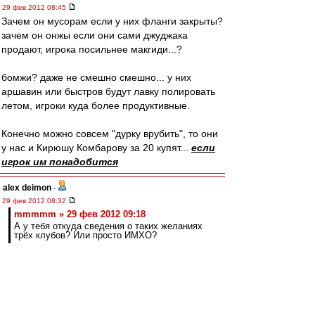
29 фев 2012 08:45
Зачем он мусорам если у них фланги закрыты?
зачем он онжы если они сами джуджака
продают, игрока посильнее макгиди...?
бомжи? даже не смешно смешно... у них
аршавин или быстров будут лавку полировать
летом, игроки куда более продуктивные.
Конечно можно совсем "дурку врубить", то они
у нас и Кирюшу Комбарову за 20 купят...
если
игрок им понадобится
alex deimon
-
29 фев 2012 08:32
mmmmm » 29 фев 2012 09:18
А у тебя откуда сведения о таких желаниях
трёх клубов? Или просто ИМХО?
А при чем тут желания? Изначальный посыл
был, что никто не даст за него больше 12... я
привел три клуба, которые легко это сделают,