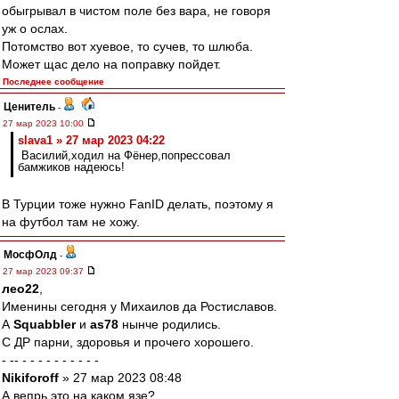
обыгрывал в чистом поле без вара, не говоря
уж о ослах.
Потомство вот хуевое, то сучев, то шлюба.
Может щас дело на поправку пойдет.
Последнее сообщение
Ценитель
-
27 мар 2023 10:00
slava1 » 27 мар 2023 04:22
Василий,ходил на Фёнер,попрессовал
бaмжиков надеюсь!
В Турции тоже нужно FanID делать, поэтому я
на футбол там не хожу.
МосфОлд
-
27 мар 2023 09:37
лео22
,
Именины сегодня у Михаилов да Ростиславов.
А
Squabbler
и
as78
нынче родились.
С ДР парни, здоровья и прочего хорошего.
- -- - - - - - - - - - -
Nikiforoff
» 27 мар 2023 08:48
А вепрь это на каком язе?