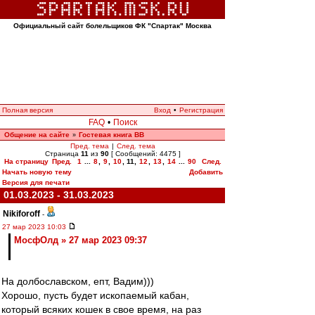
Официальный сайт болельщиков ФК "Спартак" Москва
Полная версия
Вход
•
Регистрация
FAQ
•
Поиск
Общение на сайте
Гостевая книга ВВ
»
Пред. тема
|
След. тема
Страница
11
из
90
[ Сообщений: 4475 ]
На страницу
Пред.
1
...
8
,
9
,
10
,
11
,
12
,
13
,
14
...
90
След.
Начать новую тему
Добавить
Версия для печати
01.03.2023 - 31.03.2023
Nikiforoff
-
27 мар 2023 10:03
МосфОлд » 27 мар 2023 09:37
На долбославском, епт, Вадим)))
Хорошо, пусть будет ископаемый кабан,
который всяких кошек в свое время, на раз