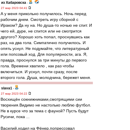
из Хабаровска
-
27 мар 2023 04:41
А у меня прикольно получилось. Ночь перед
рабочим днем. Смотреть игру сборной с
Ираком? Да ну на. Но душа-то ночью не спит. И
чего ей, дуре, не спится или не смотрится
другого? Хорошо хоть попал, проснувшись как
раз, на два гола. Симпатично получилось. И
опять уснул. Не подумайте, что литературный
или попсовый ход. Для популярности, ага. Я,
правда, проснулся за три минуты до первого
гола. Времени хватило , как раз чтобы
включиться. И уснул, почти сразу, после
второго гола. Душа, молодчина, бережет меня.
slava1
-
27 мар 2023 04:22
Восхищён сокнижниками,смотрящими сии
творения.Видимо не настолько люблю футбол.
Не в курсе что за тема с фауной? Пусть будут
Русичи, пока ...
Василий,ходил на Фёнер,попрессовал