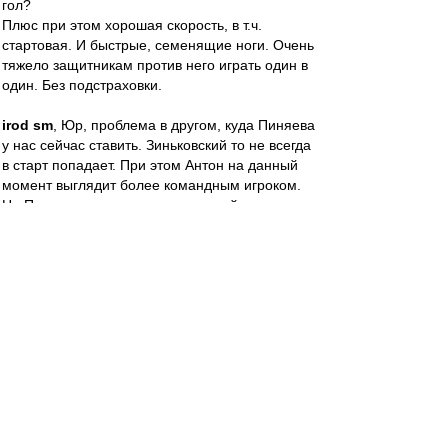
гол?
Плюс при этом хорошая скорость, в т.ч.
стартовая. И быстрые, семенящие ноги. Очень
тяжело защитникам против него играть один в
один. Без подстраховки.
irod sm
, Юр, проблема в другом, куда Пиняева
у нас сейчас ставить. Зиньковский то не всегда
в старт попадает. При этом Антон на данный
момент выглядит более командным игроком.
Но Пиняев индивидуально пожалуй посильнее
будет.
irod sm
-
26 мар 2023 20:30
Nikodimoff
Дима, для тебя спешл.
Посиди и подумай, кого вы берёте на
должности и кто реально разбирается в
футболе. ))
Есть правда косяки - хотел Махмудова и
Ташаева. тут да. Провал.)