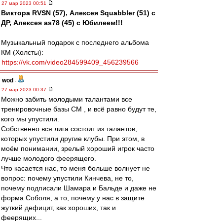
27 мар 2023 00:51
Виктора RVSN (57), Алексея Squabbler (51) с
ДР, Алексея as78 (45) с Юбилеем!!!
Музыкальный подарок с последнего альбома
КМ (Холсты):
https://vk.com/video284599409_456239566
wod
-
27 мар 2023 00:37
Можно забить молодыми талантами все
тренировочные базы СМ , и всё равно будут те,
кого мы упустили.
Собственно вся лига состоит из талантов,
которых упустили другие клубы. При этом, в
моём понимании, зрелый хороший игрок часто
лучше молодого феерящего.
Что касается нас, то меня больше волнует не
вопрос: почему упустили Кинчева, не то,
почему подписали Шамара и Бальде и даже не
форма Соболя, а то, почему у нас в защите
жуткий дефицит, как хороших, так и
феерящих...