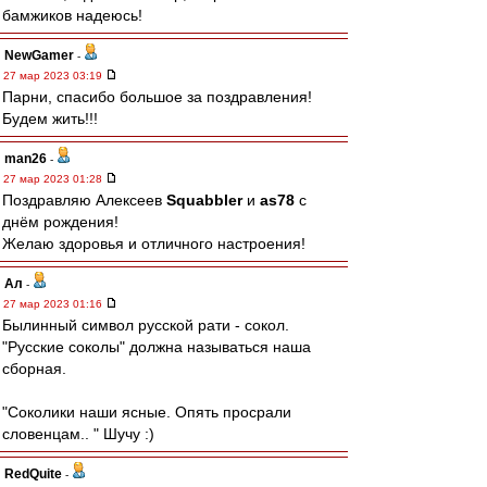
бaмжиков надеюсь!
NewGamer
-
27 мар 2023 03:19
Парни, спасибо большое за поздравления!
Будем жить!!!
man26
-
27 мар 2023 01:28
Поздравляю Алексеев
Squabbler
и
as78
с
днём рождения!
Желаю здоровья и отличного настроения!
Ал
-
27 мар 2023 01:16
Былинный символ русской рати - сокол.
"Русские соколы" должна называться наша
сборная.
"Соколики наши ясные. Опять просрали
словенцам.. " Шучу :)
RedQuite
-