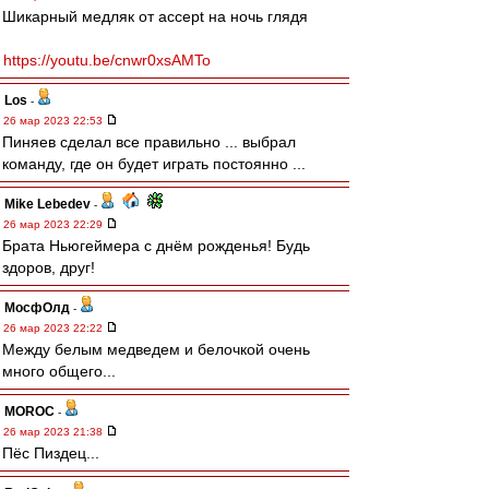
Шикарный медляк от accept на ночь глядя
https://youtu.be/cnwr0xsAMTo
Los
-
26 мар 2023 22:53
Пиняев сделал все правильно ... выбрал
команду, где он будет играть постоянно ...
Mike Lebedev
-
26 мар 2023 22:29
Брата Ньюгеймера с днём рожденья! Будь
здоров, друг!
МосфОлд
-
26 мар 2023 22:22
Между белым медведем и белочкой очень
много общего...
MOROC
-
26 мар 2023 21:38
Пёс Пиздец...