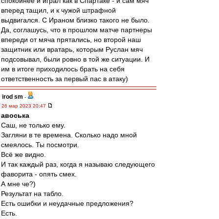
спокойнее и играл как в Спартаке - и сам мяч
вперед тащил, и к чужой штрафной
выдвигался. С Ираном близко такого не было.
Да, соглашусь, что в прошлом матче партнеры
впереди от мяча прятались, но второй наш
защитник или вратарь, которым Руслан мяч
подсовывал, были ровно в той же ситуации. И
им в итоге приходилось брать на себя
ответственность за первый пас в атаку)
irod sm
-
26 мар 2023 20:47
авоська
Саш, не только ему.
Загляни в те времена. Сколько надо мной
смеялось. Ты посмотри.
Всё же видно.
И так каждый раз, когда я называю следующего
фаворита - опять смех.
А мне че?)
Результат на табло.
Есть ошибки и неудачные предложения?
Есть.