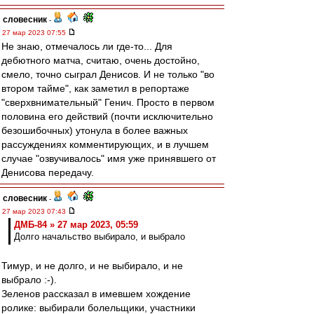
словесник
-
27 мар 2023 07:55
Не знаю, отмечалось ли где-то... Для
дебютного матча, считаю, очень достойно,
смело, точно сыграл Денисов. И не только "во
втором тайме", как заметил в репортаже
"сверхвнимательный" Генич. Просто в первом
половина его действий (почти исключительно
безошибочных) утонула в более важных
рассуждениях комментирующих, и в лучшем
случае "озвучивалось" имя уже принявшего от
Денисова передачу.
словесник
-
27 мар 2023 07:43
ДМБ-84 » 27 мар 2023, 05:59
Долго начальство выбирало, и выбрало
Тимур, и не долго, и не выбирало, и не
выбрало :-).
Зеленов рассказал в имевшем хождение
ролике: выбирали болельщики, участники