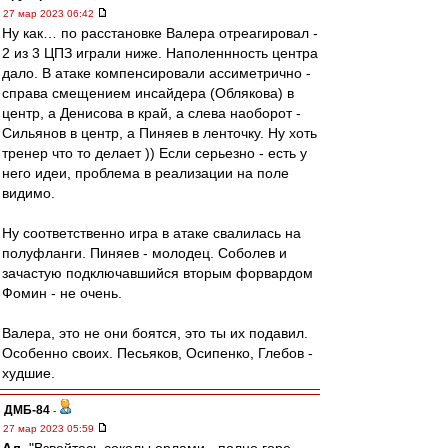
27 мар 2023 06:42
Ну как… по расстановке Валера отреагировал -
2 из 3 ЦПЗ играли ниже. Наполеннность центра
дало. В атаке компенсировали ассиметрично -
справа смещением инсайдера (Облякова) в
центр, а Денисова в край, а слева наоборот -
Сильянов в центр, а Пиняев в ленточку. Ну хоть
тренер что то делает )) Если серьезно - есть у
него идеи, проблема в реализации на поле
видимо.
Ну соответственно игра в атаке свалилась на
полуфланги. Пиняев - молодец. Соболев и
зачастую подключавшийся вторым форвардом
Фомин - не очень.
Валера, это не они боятся, это ты их подавил.
Особенно своих. Песьяков, Осипенко, Глебов -
худшие.
ДМБ-84
-
27 мар 2023 05:59