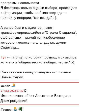
программы лояльности.
Я безотносительно оценки выбора, просто для
информации, чтобы не было подхода по
принципу инерции: "как всегда" :-).
А ранее был и гладиатор, ныне
трансформировавшийся в "Стража Стадиона",
ещё раньше -- рыжий кот, изображение
которого имелось на штандартах армии
Спартака...
Тут
-- чуточку по истории прозвищ и символов,
хотя это и "общеизвестно в общих чертах" :-).
Сокнижников вышеупомянутых -- с личным
Новым годом!
лео22
-
27 мар 2023 07:40
Именинников, обоих Алексеев и Виктора, с
Днем рождения!
Трувор
-