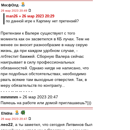
МосфОлд
-
26 мар 2023 20:49
man26 » 26 мар 2023 20:29
по данной игре к Карпину нет претензий?
Претензии к Валере существуют с того
момента как он засветился в КБ лучах. Тем не
менее он вносит разнообразие в нашу серую
жизнь, да при каждом удобном случае, -
лгбтестит бамжей. Сборную Валера сейчас
наигрывает в силу профессиональных
обязанностей. Однако нигде не написано, что
при подобных обстоятельствах, необходимо
рвать всякие там выходные отверстия. Так, в
меру обязательств по контракту...
- - - - -- -- -- - - - -
mmmmm
» 26 мар 2023 20:47
Паяешь на работе или домой приглашаешь?)))
Ehidna
-
26 мар 2023 20:47
лео22
, а ты заметил, что сегодня Литвинов был