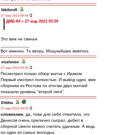
Nikiforoff
-
27 мар 2023 08:48
ДМБ-84 » 27 мар 2023 05:59
Это вам не свинья
____________
Вот именно. То вепрь. Мощнейшее живтонэ.
visahouse
-
27 мар 2023 08:36
Посмотрел только обзор матча с Ираком.
Первый смотрел полностью. И вывод один, вме
сборники из Ростова по итогам двух матчей
показали уровень "второй лиги"
Ehidna
-
27 мар 2023 08:05
словесник
, да, тоже для себя отметила, что
Денисов очень прилично сыграл, дебют в
сборной смело можно считать удачным. А ведь
он один из самых молодых.