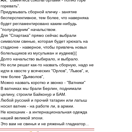
Ал
, "Взвейтесь соколы орлами - полно горе
горевать".
Придумывать сборной кличку - занятие
бесперспективное, тем более, что наверняка
будет регламентировано каким-нибудь
"полусредним" начальством.
Для "Спартака" прямо сейчас выбрали
символом свинью, которая будет хрюкать на
стадионе - наверное, чтобы привлечь новых
болельщиков из мусульман и иудеев(((
Долго начальство выбирало, и выбрало.
Но если решат как-то назвать сборную, надо не
идти в хвосте у всяческих "Орлов", "Львов", и,
тем более "Дьяволов",
Можно назвать коротко и звонко - "Ватники"
В ватниках мы брали Берлин, поднимали
целину, строили Байконур и БАМ.
Любой русский и прочий татарин или латыш
носил ватник - на работе ли, в армии.
Не кокошник - а интернациональная одежда
нашей великой эпохи.
Это вам не свинья и не ряженый гладиатор...