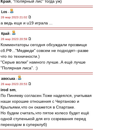
Край
, "Полярный лис" тогда уж)
Los
-
26 мар 2023 21:02
а ведь еще и u19 играла ...
Край
-
26 мар 2023 20:59
Комментаторы сегодня обсуждали прозвище
сб.РФ..."Медведи" совсем не подходят--разве
что по техничности.)
"Серые волки" намного лучше..А ещё лучше
"Полярная лиса". :)
авоська
-
26 мар 2023 20:53
irod sm
,
По Пиняеву согласен.Тоже надеялся, учитывая
наши хорошие отношения с Чертаново и
Крыльями,что он окажется в Спартаке.
Но будем считать,что пятое колесо будет ещё
одной ступенькой для его созревания перед
переходом в суперклуб)