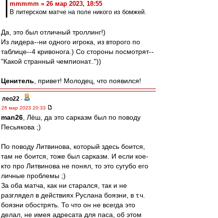
mmmmm » 26 мар 2023, 18:55
В питерском матче на поле никого из бомжей.
Да, это был отличный троллинг!)
Из лидера--ни одного игрока, из второго по
таблице--4 кривонога.) Со стороны посмотрят--
"Какой странный чемпионат.."))
Ценитель
, привет! Молодец, что появился!
лео22
-
26 мар 2023 20:33
man26
, Лёш, да это сарказм был по поводу
Песьякова ;)
По поводу Литвинова, который здесь боится,
там не боится, тоже был сарказм. И если кое-
кто про Литвинова не понял, то это сугубо его
личные проблемы ;)
За оба матча, как ни старался, так и не
разглядел в действиях Руслана боязни, в т.ч.
боязни обострять. То что он не всегда это
делал, не имея адресата для паса, об этом