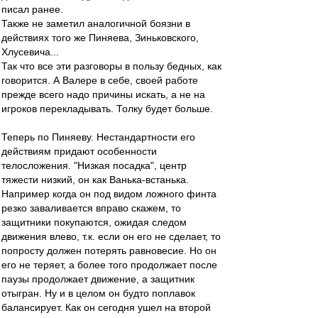
писал ранее.
Также не заметил аналогичной боязни в
действиях того же Пиняева, Зиньковского,
Хлусевича...
Так что все эти разговоры в пользу бедных, как
говорится. А Валере в себе, своей работе
прежде всего надо причины искать, а не на
игроков перекладывать. Толку будет больше.
Теперь по Пиняеву. Нестандартности его
действиям придают особенности
телосложения. "Низкая посадка", центр
тяжести низкий, он как Ванька-встанька.
Например когда он под видом ложного финта
резко заваливается вправо скажем, то
защитники покупаются, ожидая следом
движения влево, т.к. если он его не сделает, то
попросту должен потерять равновесие. Но он
его не теряет, а более того продолжает после
паузы продолжает движение, а защитник
отыгран. Ну и в целом он будто поплавок
балансирует. Как он сегодня ушел на второй