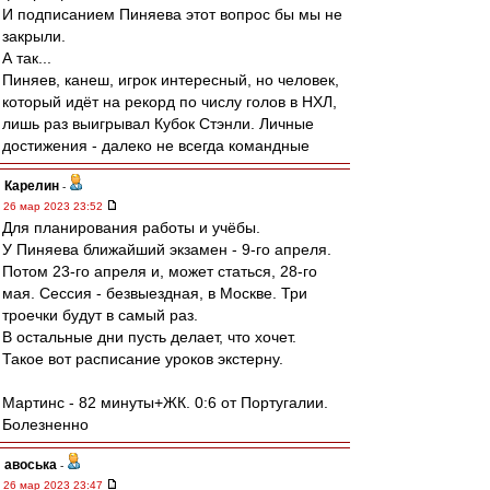
И подписанием Пиняева этот вопрос бы мы не
закрыли.
А так...
Пиняев, канеш, игрок интересный, но человек,
который идёт на рекорд по числу голов в НХЛ,
лишь раз выигрывал Кубок Стэнли. Личные
достижения - далеко не всегда командные
Карелин
-
26 мар 2023 23:52
Для планирования работы и учёбы.
У Пиняева ближайший экзамен - 9-го апреля.
Потом 23-го апреля и, может статься, 28-го
мая. Сессия - безвыездная, в Москве. Три
троечки будут в самый раз.
В остальные дни пусть делает, что хочет.
Такое вот расписание уроков экстерну.
Мартинс - 82 минуты+ЖК. 0:6 от Португалии.
Болезненно
авоська
-
26 мар 2023 23:47