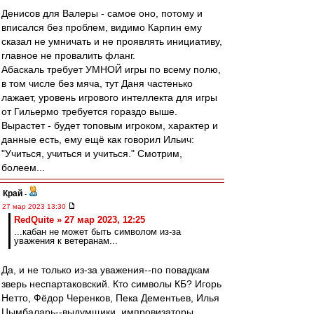
Денисов для Валеры - самое оно, потому и
вписался без проблем, видимо Карпин ему
сказал не умничать и не проявлять инициативу,
главное не провалить фланг.
Абаскаль требует УМНОЙ игры по всему полю,
в том числе без мяча, тут Даня частенько
лажает, уровень игрового интеллекта для игры
от Гильермо требуется гораздо выше.
Вырастет - будет топовым игроком, характер и
данные есть, ему ещё как говорил Ильич:
"Учиться, учиться и учиться." Смотрим,
болеем...
Край
-
27 мар 2023 13:30
RedQuite » 27 мар 2023, 12:25
...кабан не может быть символом из-за
уважения к ветеранам...
Да, и не только из-за уважения--по повадкам
зверь неспартаковский. Кто символы КБ? Игорь
Нетто, Фёдор Черенков, Пека Дементьев, Илья
Цымбаларь--выдумщики, импровизаторы,