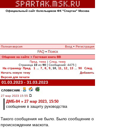
Официальный сайт болельщиков ФК "Спартак" Москва
Полная версия
Вход
•
Регистрация
FAQ
•
Поиск
Общение на сайте
Гостевая книга ВВ
»
Пред. тема
|
След. тема
Страница
10
из
90
[ Сообщений: 4475 ]
На страницу
Пред.
1
...
7
,
8
,
9
,
10
,
11
,
12
,
13
...
90
След.
Начать новую тему
Добавить
Версия для печати
01.03.2023 - 31.03.2023
словесник
-
27 мар 2023 15:55
ДМБ-84 » 27 мар 2023, 15:50
сообщение в защиту руководства
Такого сообщения не было. Было сообщение о
происхождении маскота.