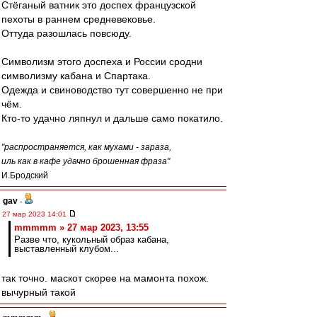
Стёганый ватник это доспех французской
пехоты в раннем средневековье.
Оттуда разошлась повсюду.
Символизм этого доспеха и России сродни
символизму кабана и Спартака.
Одежда и свиноводство тут совершенно не при
чём.
Кто-то удачно ляпнул и дальше само покатило.
"распространяется, как мухами - зараза,
иль как в кафе удачно брошенная фраза"
И.Бродский
gav
-
27 мар 2023 14:01
mmmmm » 27 мар 2023, 13:55
Разве что, кукольный образ кабана,
выставленный клубом...
так точно. маскот скорее на мамонта похож.
вычурный такой