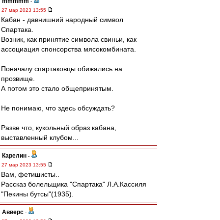
mmmmm
-
27 мар 2023 13:55
Кабан - давнишний народный символ
Спартака.
Возник, как принятие символа свиньи, как
ассоциация спонсорства мясокомбината.
Поначалу спартаковцы обижались на
прозвище.
А потом это стало общепринятым.
Не понимаю, что здесь обсуждать?
Разве что, кукольный образ кабана,
выставленный клубом...
Карелин
-
27 мар 2023 13:55
Вам, фетишисты..
Рассказ болельщика "Спартака" Л.А.Кассиля
"Пекины бутсы"(1935).
Авверс
-