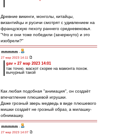
Древние викинги, монголы, китайцы,
византийцы и русичи смотрят с удивлением на
французскую пехоту раннего средневековья.
"Что и они тоже победили (зачеркнуто) и это
изобрели?"
mmmmm
-
27 мар 2023 14:11
gav » 27 мар 2023 14:01
так точно. маскот скорее на мамонта похож.
вычурный такой
Как любая подобная "анимация", он создаёт
впечатление плюшевой игрушки.
Даже грозный зверь медведь в виде плюшевого
мишки создаёт не грозный образ, а милашку-
обнимашку.
mmmmm
-
27 мар 2023 14:07