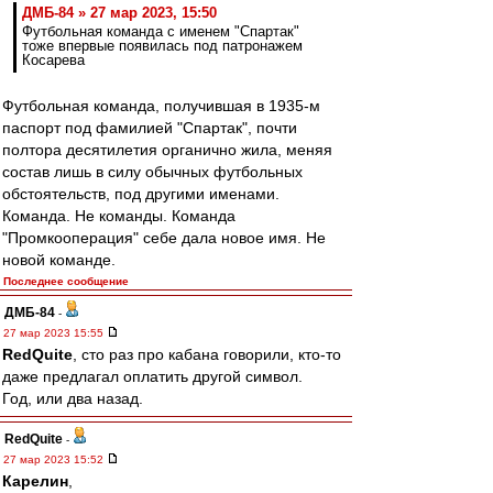
ДМБ-84 » 27 мар 2023, 15:50
Футбольная команда с именем "Спартак"
тоже впервые появилась под патронажем
Косарева
Футбольная команда, получившая в 1935-м
паспорт под фамилией "Спартак", почти
полтора десятилетия органично жила, меняя
состав лишь в силу обычных футбольных
обстоятельств, под другими именами.
Команда. Не команды. Команда
"Промкооперация" себе дала новое имя. Не
новой команде.
Последнее сообщение
ДМБ-84
-
27 мар 2023 15:55
RedQuite
, сто раз про кабана говорили, кто-то
даже предлагал оплатить другой символ.
Год, или два назад.
RedQuite
-
27 мар 2023 15:52
Карелин
,