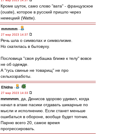
27 мар 2023 14:37
Кроме шуток, само слово "вата" - французское
(ouate), которое в русский пришло через
немецкий (Watte).
mmmmm
-
27 мар 2023 14:37
Речь шла о символах и символизме.
Но скатилась в бытовуху.
Пословица "своя рубашка ближе к телу" вовсе
не об одежде.
А "гусь свинье не товарищ" не про
сельхозработы.
Ehidna
-
27 мар 2023 14:33
mmmmm
, да, Денисов здорово удивил, когда
начал в атаке пасики отдавать шикарные по
мысли и исполнению. Если станет меньше
ошибаться в обороне, вообще будет топчик.
Парню всего 20, самое время
прогрессировать.