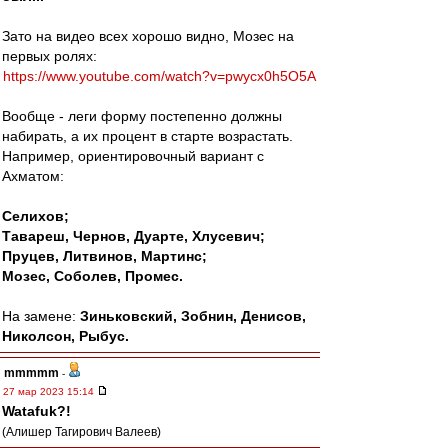
Зато на видео всех хорошо видно, Мозес на
первых ролях:
https://www.youtube.com/watch?v=pwycx0h5O5A
Вообще - леги форму постепенно должны
набирать, а их процент в старте возрастать.
Например, ориентировочный вариант с
Ахматом:
Селихов;
Тавареш, Чернов, Дуарте, Хлусевич;
Пруцев, Литвинов, Мартинс;
Мозес, Соболев, Промес.
На замене:
Зиньковский, Зобнин, Денисов,
Николсон, Рыбус.
mmmmm
-
27 мар 2023 15:14
Watafuk?!
(Алишер Тагирович Валеев)