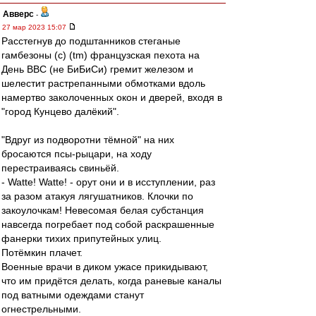
Авверс
-
27 мар 2023 15:07
Расстегнув до подштанников стеганые
гамбезоны (с) (tm) французская пехота на
День ВВС (не БиБиСи) гремит железом и
шелестит растрепанными обмотками вдоль
намертво заколоченных окон и дверей, входя в
"город Кунцево далёкий".
"Вдруг из подворотни тёмной" на них
бросаются псы-рыцари, на ходу
перестраиваясь свиньёй.
- Watte! Watte! - орут они и в исступлении, раз
за разом атакуя лягушатников. Клочки по
закоулочкам! Невесомая белая субстанция
навсегда погребает под собой раскрашенные
фанерки тихих припутейных улиц.
Потёмкин плачет.
Военные врачи в диком ужасе прикидывают,
что им придётся делать, когда раневые каналы
под ватными одеждами станут
огнестрельными.