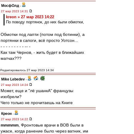
МосфОлд
-
27 мар 2023 14:31
kreon » 27 мар 2023 14:22
По поводу портянок, до них были обмотки,
Обмотки под лапти (потом под ботинки), а
портянки в сапоги, всё просто Уотсон...
- - - - - - - - - -- -
Как там Чернов, - жить будет в ближайших
матчах???
Редактировалось 27 мар 2023 14:34
Mike Lebedev
-
27 мар 2023 14:24
Может, еще и "лё ушанкА" французы
изобрели?
Чего только не прочитаешь на Книге
Креон
-
27 мар 2023 14:22
mmmmm
, Фронтовые врачи в ВОВ были в
ужасе, когда ранение было через ватник, им