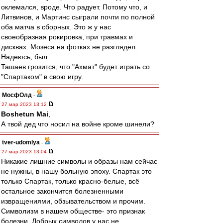
оклемался, вроде. Что радует. Потому что, и
Литвинов, и Мартинс сыграли почти по полной
оба матча в сборных. Это ж у нас
своеобразная рокировка, при травмах и
дисквах. Мозеса на фотках не разглядел.
Надеюсь, был..
Ташаев грозится, что "Ахмат" будет играть со
"Спартаком" в свою игру.
МосфОлд
-
27 мар 2023 13:12
Boshetun Mai
,
А твой дед что носил на войне кроме шинели?
tver-udomlya
-
27 мар 2023 13:04
Никакие лишние символы и образы нам сейчас
не нужны, в нашу больную эпоху. Спартак это
только Спартак, только красно-белые, всё
остальное закончится болезненными
извращениями, обзывательством и прочим.
Символизм в нашем обществе- это признак
болезни. Добрых символов у нас не