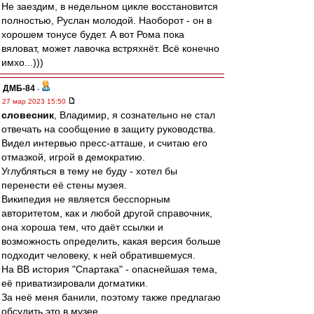
Не заездим, в недельном цикле восстановится
полностью, Руслан молодой. Наоборот - он в
хорошем тонусе будет. А вот Рома пока
вяловат, может лавочка встряхнёт. Всё конечно
имхо...)))
ДМБ-84
-
27 мар 2023 15:50
словесник
, Владимир, я сознательно не стал
отвечать на сообщение в защиту руководства.
Видел интервью пресс-атташе, и считаю его
отмазкой, игрой в демократию.
Углубляться в тему не буду - хотел бы
перенести её стены музея.
Википедия не является бесспорным
авторитетом, как и любой другой справочник,
она хороша тем, что даёт ссылки и
возможность определить, какая версия больше
подходит человеку, к ней обратившемуся.
На ВВ история "Спартака" - опаснейшая тема,
её приватизировали догматики.
За неё меня банили, поэтому также предлагаю
обсудить это в музее.