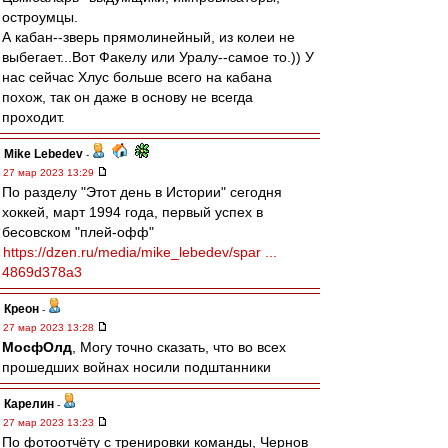
остроумцы.
А кабан--зверь прямолинейный, из колеи не
выбегает...Вот Факелу или Уралу--самое то.)) У
нас сейчас Хлус больше всего на кабана
похож, так он даже в основу не всегда
проходит.
Mike Lebedev
-
27 мар 2023 13:29
По разделу "Этот день в Истории" сегодня
хоккей, март 1994 года, первый успех в
бесовском "плей-офф"
https://dzen.ru/media/mike_lebedev/spar ...
4869d378a3
Креон
-
27 мар 2023 13:28
МосфОлд
, Могу точно сказать, что во всех
прошедших войнах носили подштанники
Карелин
-
27 мар 2023 13:23
По фотоотчёту с тренировки команды, Чернов