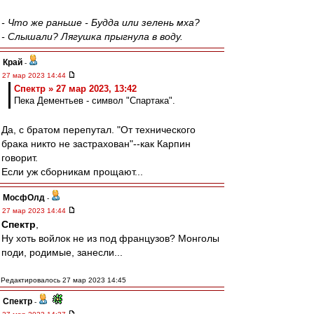
- Что же раньше - Будда или зелень мха?
- Слышали? Лягушка прыгнула в воду.
Край
-
27 мар 2023 14:44
Спектр » 27 мар 2023, 13:42
Пека Дементьев - символ "Спартака".
Да, с братом перепутал. "От технического
брака никто не застрахован"--как Карпин
говорит.
Если уж сборникам прощают...
МосфОлд
-
27 мар 2023 14:44
Спектр
,
Ну хоть войлок не из под французов? Монголы
поди, родимые, занесли...
Редактировалось 27 мар 2023 14:45
Спектр
-