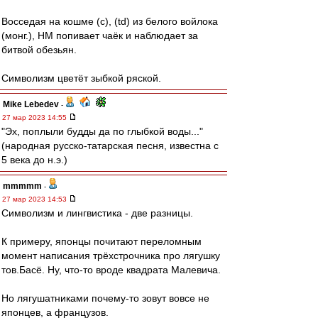
Восседая на кошме (с), (td) из белого войлока
(монг.), НМ попивает чаёк и наблюдает за
битвой обезьян.
Символизм цветёт зыбкой ряской.
Mike Lebedev
-
27 мар 2023 14:55
"Эх, поплыли будды да по глыбкой воды..."
(народная русско-татарская песня, известна с
5 века до н.э.)
mmmmm
-
27 мар 2023 14:53
Символизм и лингвистика - две разницы.
К примеру, японцы почитают переломным
момент написания трёхстрочника про лягушку
тов.Басё. Ну, что-то вроде квадрата Малевича.
Но лягушатниками почему-то зовут вовсе не
японцев, а французов.