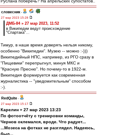
Руслана поберечь? На апрельских супостатов..
словесник
-
27 мар 2023 15:28
ДМБ-84 » 27 мар 2023, 11:52
в Википедии ведут происхождение
"Спартака"...
Тимур, в наше время доверять нельзя никому,
особенно "Википедии". Музею -- можно :-)))
Википедийный НПС, например, из РГО сразу в
"Пищевики" перепрыгнул, минуя МКС и
"Красную Пресню". Но почему-то в 1922-м.
Википедия формируется как современная
журналистика -- "уведомительным" способом
:-).
RedQuite
-
27 мар 2023 15:17
Карелин » 27 мар 2023 13:23
По фотоотчёту с тренировки команды,
Чернов оклемался, вроде. Что радует...
...Мозеса на фотках не разглядел. Надеюсь,
был...