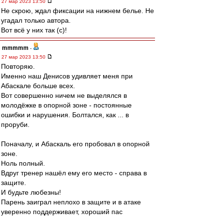
27 мар 2023 13:50
Не скрою, ждал фиксации на нижнем белье. Не
угадал только автора.
Вот всё у них так (с)!
mmmmm
-
27 мар 2023 13:50
Повторяю.
Именно наш Денисов удивляет меня при
Абаскале больше всех.
Вот совершенно ничем не выделялся в
молодёжке в опорной зоне - постоянные
ошибки и нарушения. Болтался, как ... в
проруби.
Поначалу, и Абаскаль его пробовал в опорной
зоне.
Ноль полный.
Вдруг тренер нашёл ему его место - справа в
защите.
И будьте любезны!
Парень заиграл неплохо в защите и в атаке
уверенно поддерживает, хороший пас