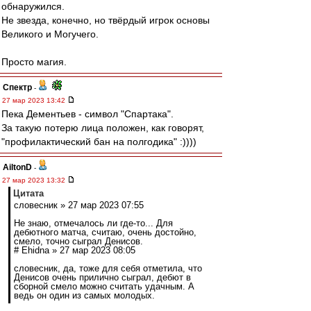
обнаружился.
Не звезда, конечно, но твёрдый игрок основы
Великого и Могучего.
Просто магия.
Спектр
-
27 мар 2023 13:42
Пека Дементьев - символ "Спартака".
За такую потерю лица положен, как говорят,
"профилактический бан на полгодика" :))))
AiltonD
-
27 мар 2023 13:32
Цитата
словесник » 27 мар 2023 07:55
Не знаю, отмечалось ли где-то... Для
дебютного матча, считаю, очень достойно,
смело, точно сыграл Денисов.
# Ehidna » 27 мар 2023 08:05
словесник, да, тоже для себя отметила, что
Денисов очень прилично сыграл, дебют в
сборной смело можно считать удачным. А
ведь он один из самых молодых.