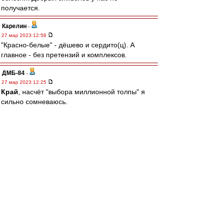
получается.
Карелин
-
27 мар 2023 12:58
"Красно-белые" - дёшево и сердито(ц). А
главное - без претензий и комплексов.
ДМБ-84
-
27 мар 2023 12:25
Край
, насчёт "выбора миллионной толпы" я
сильно сомневаюсь.
За это проголосует конюшня, газовики и
мусора.
Найдутся и среди наших болельщиков те, кто
согласятся, но точно не большинство.
Это можно просто игнорировать - в нашем с
тобой случае, или волевым решением хозяев
продвигать собственные смыслы "Спартака".
Называть их не стану, но в целом они у всех
одинаковые, даже у тех, кто смирился со
свиньями.
Вообще, принятие "мяса", "свиней" и "кабана" -
это рабский путь конюшни.