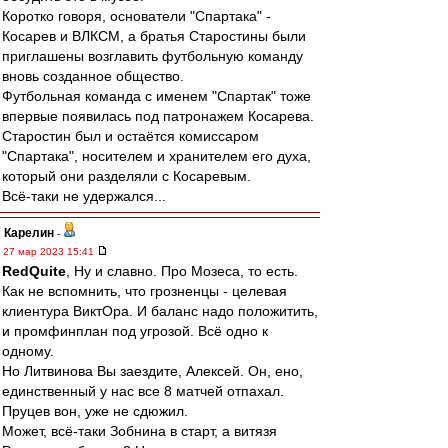
Коротко говоря, основатели "Спартака" -
Косарев и ВЛКСМ, а братья Старостины были
приглашены возглавить футбольную команду
вновь созданное общество.
Футбольная команда с именем "Спартак" тоже
впервые появилась под патронажем Косарева.
Старостин был и остаётся комиссаром
"Спартака", носителем и хранителем его духа,
который они разделяли с Косаревым.
Всё-таки не удержался...
Карелин
-
27 мар 2023 15:41
RedQuite
, Ну и славно. Про Мозеса, то есть.
Как не вспомнить, что грозненцы - целевая
клиентура ВиктОра. И баланс надо положитить,
и промфинплан под угрозой. Всё одно к
одному.
Но Литвинова Вы заездите, Алексей. Он, ено,
единственный у нас все 8 матчей отпахал.
Пруцев вон, уже не сдюжил.
Может, всё-таки Зобнина в старт, а витязя