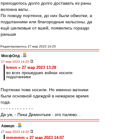
приходилось долго долго доставать из раны
волокна ваты..
По поводу портянок, до них были обмотки, а
подштанники или благородные кальсоны, да
ещё шелковые от вшей, появились гораздо
раньше
Редактировалось 27 мар 2023 14:25
МосфОлд
-
27 мар 2023 14:20
kreon » 27 мар 2023 13:28
во всех прошедших войнах носили
подштанники
Портянки тоже носили. Но именно ватники
были основной одеждой в нежаркое время
года.
- - - - - - - - - - - -
Да уж, - Пека Дементьев - это палево...
Авверс
-
27 мар 2023 14:20
mmmmm » 27 мар 2023 14:07