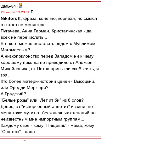
ДМБ-84
-
28 мар 2023 23:01
Nikiforoff
, фраза, конечно, корявая, но смысл
от этого не меняется.
Пугачёва, Анна Герман, Кристалинская - да
всех не перечислить...
Вот кого можно поставить рядом с Муслимом
Магомаевым?
А низкопоклонство перед Западом ни к чему
хорошему никогда не приводило от Алексея
Михайловича, от Петра привыкли своё хаять, и
зря.
Кто более матери-истории ценен - Высоцкий,
или Фредди Меркюри?
А Градский?
"Белые розы" или "Лет ит би" из 8 слов?
Денис, за "испорченный аппетит" извини, но
меня тоже мутит от бесконечных стенаний по
неизвестным мне импортным группам...
Каждому своё - кому "Пищевик" - мама, кому
"Спартак" - папа.