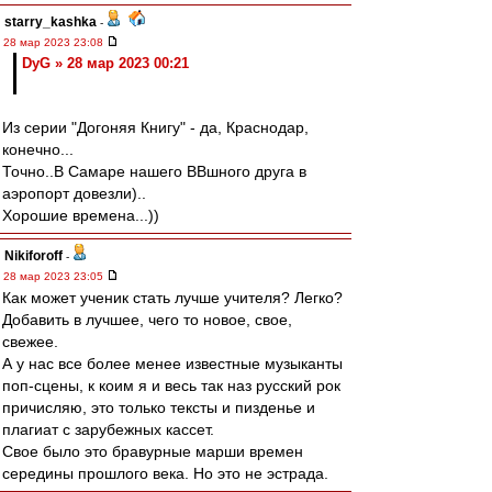
starry_kashka
-
28 мар 2023 23:08
DyG » 28 мар 2023 00:21
Из серии "Догоняя Книгу" - да, Краснодар,
конечно...
Точно..В Самаре нашего ВВшного друга в
аэропорт довезли)..
Хорошие времена...))
Nikiforoff
-
28 мар 2023 23:05
Как может ученик стать лучше учителя? Легко?
Добавить в лучшее, чего то новое, свое,
свежее.
А у нас все более менее известные музыканты
поп-сцены, к коим я и весь так наз русский рок
причисляю, это только тексты и пизденье и
плагиат с зарубежных кассет.
Свое было это бравурные марши времен
середины прошлого века. Но это не эстрада.