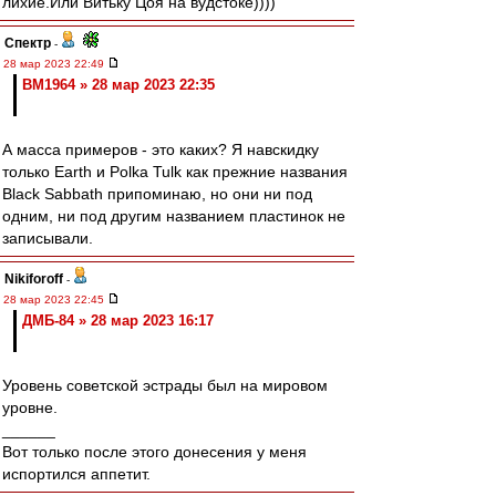
лихие.Или Витьку Цоя на вудстоке))))
Спектр
-
28 мар 2023 22:49
BM1964 » 28 мар 2023 22:35
А масса примеров - это каких? Я навскидку
только Earth и Polka Tulk как прежние названия
Black Sabbath припоминаю, но они ни под
одним, ни под другим названием пластинок не
записывали.
Nikiforoff
-
28 мар 2023 22:45
ДМБ-84 » 28 мар 2023 16:17
Уровень советской эстрады был на мировом
уровне.
______
Вот только после этого донесения у меня
испортился аппетит.