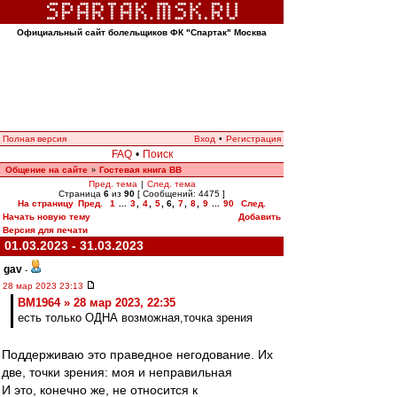
Официальный сайт болельщиков ФК "Спартак" Москва
Полная версия
Вход
•
Регистрация
FAQ
•
Поиск
Общение на сайте
Гостевая книга ВВ
»
Пред. тема
|
След. тема
Страница
6
из
90
[ Сообщений: 4475 ]
На страницу
Пред.
1
...
3
,
4
,
5
,
6
,
7
,
8
,
9
...
90
След.
Начать новую тему
Добавить
Версия для печати
01.03.2023 - 31.03.2023
gav
-
28 мар 2023 23:13
BM1964 » 28 мар 2023, 22:35
есть только ОДНА возможная,точка зрения
Поддерживаю это праведное негодование. Их
две, точки зрения: моя и неправильная
И это, конечно же, не относится к