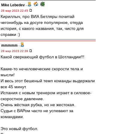
Mike Lebedev
-
28 мар 2023 22:45
Кириллыч, про ВИА Бетляры почитай
чегонибудь на досуге популярное, откуда
история, с какого названия, так, чисто для
справки :)
mmmmm
-
28 мар 2023 22:39
Какой сверкающий футбол в Шотландии!!!
Какие-то нечеловеческие скорости тела и
мысли!
И весь этот бешеный темп команды выдержали
все 45 минут.
Испания с новым тренером играет в силовое-
скоростное давление.
Очень жёсткая рубка, но не жестокая.
Судьи с ВАРом часто не успевают за
командами.
Это новый футбол.