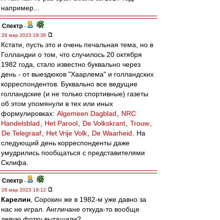
например...
Спектр
-
28 мар 2023 19:36
Кстати, пусть это и очень печальная тема, но в
Голландии о том, что случилось 20 октября
1982 года, стало известно буквально через
день - от выездюков "Хаарлема" и голландских
корреспондентов. Буквально все ведущие
голландские (и не только спортивные) газеты
об этом упомянули в тех или иных
формулировках:
Algemeen Dagblad
,
NRC
Handelsblad
,
Het Parool
,
De Volkskrant
,
Trouw
,
De Telegraaf
,
Het Vrije Volk
,
De Waarheid
. На
следующий день корреспонденты даже
умудрились пообщаться с представителями
Склифа.
Спектр
-
28 мар 2023 19:12
Карелин
, Сорокин же в 1982-м уже давно за
нас не играл. Англичане откуда-то вообще
левую фотку вытащили?