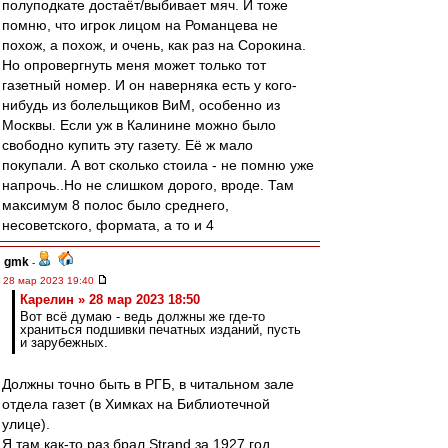
полуподкате достаёт/выбивает мяч. И тоже
помню, что игрок лицом на Романцева не
похож, а похож, и очень, как раз на Сорокина.
Но опровергнуть меня может только тот
газетный номер. И он наверняка есть у кого-
нибудь из болельщиков ВиМ, особенно из
Москвы. Если уж в Калинине можно было
свободно купить эту газету. Её ж мало
покупали. А вот сколько стоила - не помню уже
напрочь..Но не слишком дорого, вроде. Там
максимум 8 полос было среднего,
несоветского, формата, а то и 4
gmk
-
28 мар 2023 19:40
Карелин » 28 мар 2023 18:50
Вот всё думаю - ведь должны же где-то
храниться подшивки печатных изданий, пусть
и зарубежных.
Должны точно быть в РГБ, в читальном зале
отдела газет (в Химках на Библиотечной
улице).
Я там как-то раз брал Strand за 1927 год,