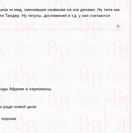
за хк мвд, сменившая название на охк динамо. Ну типа как
 Тандер. Ну титулы, достижения и т.д. у них считаются
роды Африки и наркоманы.
о ради новой цели.
е хороши.