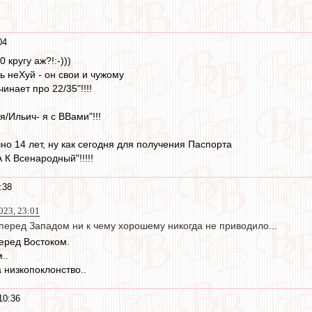
04
 кругу аж?!:-)))
ь неХуй - он свои и чужому
чинает про 22/35"!!!!
/Ильич- я с ВВами"!!!
но 14 лет, ну как сегодня для получения Паспорта
 К Всенародный"!!!!!
:38
023, 23:01
перед Западом ни к чему хорошему никогда не приводило...
перед Востоком.
..
 низкопоклонство..
10:36