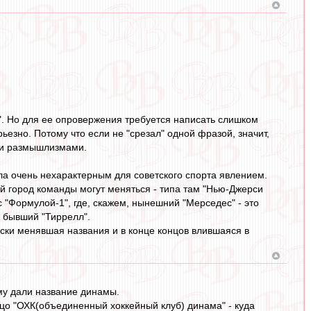
". Но для ее опровержения требуется написать слишком
рьезно. Потому что если не "срезал" одной фразой, значит,
ми размышлизмами.
ла очень нехарактерным для советского спорта явлением.
й город команды могут меняться - типа там "Нью-Джерси
с "Формулой-1", где, скажем, нынешний "Мерседес" - это
я бывший "Тиррелл".
ески менявшая названия и в конце концов влившаяся в
рому дали название динамы.
ицо "ОХК(объединенный хоккейный клуб) динама" - куда