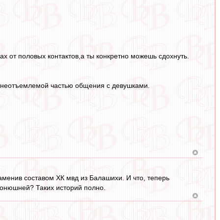
х от половых контактов,а ты конкретно можешь сдохнуть.
и неотъемлемой частью общения с девушками.
заменив составом ХК мвд из Балашихи. И что, теперь
 конюшней? Таких историй полно.