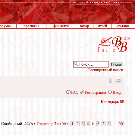
орумы
прогнозы
фан-клуб
юмор
музей
ссылки
Расширенный поиск
FAQ
Регистрация
Вход
Календарь ВВ
5
Сообщений: 4475 •
Страница
5
из
90
•
1
2
3
4
6
7
8
...
90