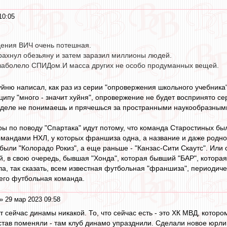
10:05
ения ВИЧ очень потешная.
трахнул обезьяну и затем заразил миллионы людей.
заболело СПИДом.И масса других не особо продуманных вещей.
уйню написал, как раз из серии "опровержения школьного учебника
нципу "много - значит хуйня", опровержение не будет воспринято се
м деле не понимаешь и прячешься за пространными наукообразны
ры по поводу "Спартака" идут потому, что команда Старостиных бы
омандами НХЛ, у которых франшиза одна, а название и даже родно
были "Колорадо Рокиз", а еще раньше - "Канзас-Сити Скаутс". Или 
й, в свою очередь, бывшая "Хонда", которая бывший "БАР", котора
ла, так сказать, всем известная футбольная "франшиза", периодич
 его футбольная команда.
» 29 мар 2023 09:58
нет сейчас динамы никакой. То, что сейчас есть - это ХК МВД, кото
остав поменяли - там клуб динамо упразднили. Сделали новое юрл