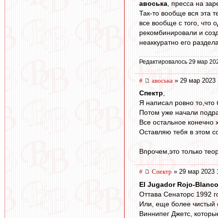
авоська
, пресса на за
Так-то вообще вся эта 
все вообще с того, что
рекомбинировали и соз
неаккуратно его раздела
Редактировалось 29 мар 20
#
авоська
» 29 мар 2023 
Спектр
,
Я написал ровно то,что
Потом уже начали подра
Все остальное конечно 
Оставляю тебя в этом с
Впрочем,это только теор
#
Спектр
» 29 мар 2023 
El Jugador Rojo-Blanc
Оттава Сенаторс 1992 г
Или, еще более чистый с
Виннипег Джетс, которые