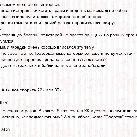
на самом деле очень интересна.
нская история.Почистить нравы и поднять максимально бабла.
 развратила пуританское американское общество.
рытая гомосятина и прочий разврат пронизал все вокруг.
.
 страшную болезнь,от которой не просто прыщики на разных органа
угался.
ма.И Фредди очень хорошо вписался эту тему.
е по себе помню.Презервативы,о которых раньше и не думал,стал
ллионов долларов их продано с тех пор.А лекарства?
о дело все закрыли и баблища немерено заработали.
.А вы все спорите 22й или 35й…
9:07
переходе игроков. В хоккее было: состав ХК мусоров распустили, 
и историю, как подмосковному? А в гандболе, когда "Спартак" стал
 08:39