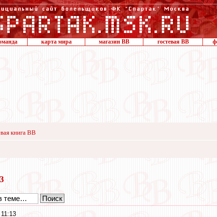
оманда
карта мира
магазин ВВ
гостевая ВВ
ф
вая книга ВВ
23
 11:13