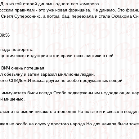
Д, а из той старой динамы одного лео комарова.
сским правилам - это уже новая франшиза. Не динамо. Это франши
Сиэтл Суперсоникс, а потом, бац, переехала и стала Оклахома Сити
09:56
 надо повторять.
втическая индустрия и эти врачи лишь винтики в ней.
 ВИЧ очень потешная.
ул обезьяну и затем заразил миллионы людей.
лело СПИДом.И масса других не особо продуманных вещей.
о иммунитета были всегда.Особо подвержены им недоедающие на
ой мишенью.
олезни не имели никакого отношения.Но их взяли и связали воедин
вал не особо на слуху у простого народа.Но для начала были тож