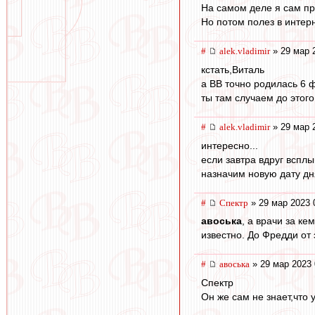
На самом деле я сам пр
Но потом полез в интер
#
alek.vladimir
» 29 мар 
кстать,Виталь
а ВВ точно родилась 6 
ты там случаем до этого
#
alek.vladimir
» 29 мар 
интересно...
если завтра вдруг вспл
назначим новую дату дн
#
Спектр
» 29 мар 2023 
авоська
, а врачи за к
известно. До Фредди от
#
авоська
» 29 мар 2023 
Спектр
Он же сам не знает,что 