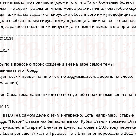
ре темы мало что понимала (кроме того, что "этой болезнью болеют
тема - из серии "реальная жизнь менее реалистична, чем любые сце
 один шимпанзе заразился вирусами обезьяньего иммунодефицита от
дали особый штамм вируса иммунодефицита шимпанзе. Потом неско
л, заразился обезьяньим вирусом, а тот взял и выжил в его организм
23 10:39
10:27
 было в прессе о происхождении вич на заре самой темы.
внивать этот бред.
хуйня,если привычно ни о чем не задумываться,а верить на слово.
остоянии)
ия.Сама тема давно никого не волнует,ибо практически сошла на н
10:15
o
, в НХЛ на самом деле с этим интересно. Есть, например, "старые"
ода. "Новой" Оттаве как бы засчитывают Кубки Стэнли прежней Отта
лучай, есть "старые" Виннипег Джетс, которые в 1996 году перееха
 были раньше "Атланта Трэшерс", а в Виннипег переехали в 2011-м