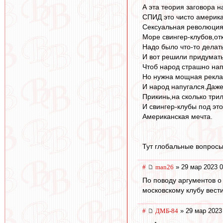
А эта теория заговора 
СПИД это чисто америка
Сексуальная революция
Море свингер-клубов,отк
Надо было что-то делать
И вот решили придумать
Чтоб народ страшно нап
Но нужна мощная рекла
И народ напугался.Даж
Прикинь,на сколько три
И свингер-клубы под эт
Американская мечта.
Тут глобальные вопросы
#
man26
» 29 мар 2023 0
По поводу аргументов о 
московскому клубу вест
#
ДМБ-84
» 29 мар 2023