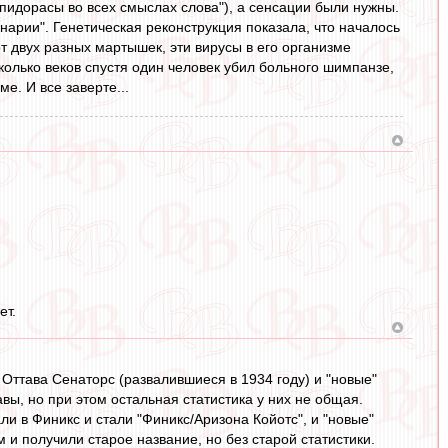
 пидорасы во всех смыслах слова"), а сенсации были нужны.
нарии". Генетическая реконструкция показала, что началось
 двух разных мартышек, эти вирусы в его организме
лько веков спустя один человек убил больного шимпанзе,
е. И все заверте...
ет.
 Оттава Сенаторс (развалившиеся в 1934 году) и "новые"
вы, но при этом остальная статистика у них не общая.
ли в Финикс и стали "Финикс/Аризона Койотс", и "новые"
 и получили старое название, но без старой статистики.