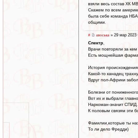
взяли весь состав ХК МВ
Скажем по всем америко
была себе команда НБА 
общими.
#
авоська
» 29 мар 2023 
Спектр
,
Врачи повторяли за кем
Есть мощнейшая фармаце
История происхождения
Какой-то канадец трахн
Вдруг пол-Африки забо
Болезни от пониженног
Вот их и выбрали главн
Наркоман-значит СПИД.
К половым связям эти б
Фамилии,которые ты наз
То ли дело Фредди)