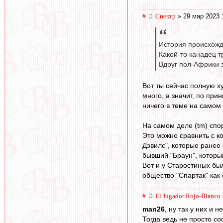
#
Спектр
» 29 мар 2023 
История происхожд
Какой-то канадец 
Вдруг пол-Африки 
Вот ты сейчас полную х
много, а значит, по при
ничего в теме на само
На самом деле (tm) спо
Это можно сравнить с к
Дэвилс", которые ранее 
бывший "Браун", которы
Вот и у Старостиных бы
общество "Спартак" как
#
El Jugador Rojo-Blanco
man26
, ну так у них и 
Тогда ведь не просто с