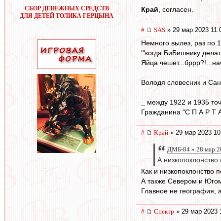
СБОР ДЕНЕЖНЫХ СРЕДСТВ
Край
, согласен.
ДЛЯ ДЕТЕЙ ТОЛИКА ГЕРЦЫНА
#
SAS
» 29 мар 2023 11:
Немного вылез, раз по 10
'"когда БиБишнику делат
Яйца чешет...бррр?!...на
Володя словесник и Саня
_ между 1922 и 1935 точ
Гражданина "С П А Р Т А
#
Край
» 29 мар 2023 10
ДМБ-84 » 28 мар 2
А низкопоклонство 
Как и низкопоклонство 
А также Севером и Югом
Главное не география, а
#
Спектр
» 29 мар 2023 