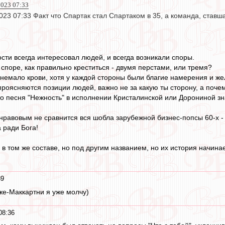
023 07:33
23 07:33 Факт что Спартак стал Спартаком в 35, а команда, ставш
сти всегда интересовал людей, и всегда возникали споры.
споре, как правильно креститься - двумя перстами, или тремя?
 немало крови, хотя у каждой стороны были благие намерения и же
проясняются позиции людей, важно не за какую ты сторону, а почем
то песня "Нежность" в исполнении Кристалинской или Дорониной зн
нравовым не сравнится вся шобла зарубежной бизнес-попсы 60-х - 
а ради Бога!
 в том же составе, но под другим названием, но их история начина
39
лже-Маккартни я уже молчу)
08:36