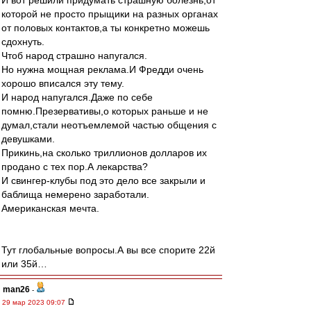
И вот решили придумать страшную болезнь,от
которой не просто прыщики на разных органах
от половых контактов,а ты конкретно можешь
сдохнуть.
Чтоб народ страшно напугался.
Но нужна мощная реклама.И Фредди очень
хорошо вписался эту тему.
И народ напугался.Даже по себе
помню.Презервативы,о которых раньше и не
думал,стали неотъемлемой частью общения с
девушками.
Прикинь,на сколько триллионов долларов их
продано с тех пор.А лекарства?
И свингер-клубы под это дело все закрыли и
баблища немерено заработали.
Американская мечта.
Тут глобальные вопросы.А вы все спорите 22й
или 35й…
man26
-
29 мар 2023 09:07