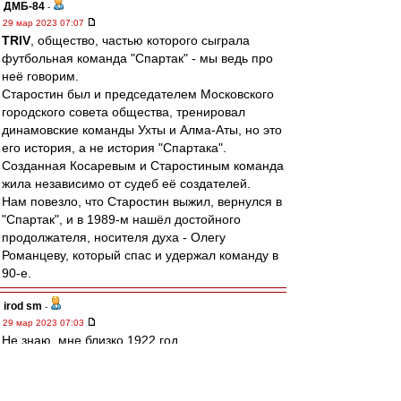
ДМБ-84
-
29 мар 2023 07:07
TRIV
, общество, частью которого сыграла
футбольная команда "Спартак" - мы ведь про
неё говорим.
Старостин был и председателем Московского
городского совета общества, тренировал
динамовские команды Ухты и Алма-Аты, но это
его история, а не история "Спартака".
Созданная Косаревым и Старостиным команда
жила независимо от судеб её создателей.
Нам повезло, что Старостин выжил, вернулся в
"Спартак", и в 1989-м нашёл достойного
продолжателя, носителя духа - Олегу
Романцеву, который спас и удержал команду в
90-е.
irod sm
-
29 мар 2023 07:03
Не знаю, мне близко 1922 год.
У меня аналогия с Россией.
СССР был частью единой историей
государства российского?