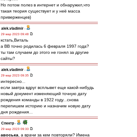
Но потом полез в интернет и обнаружил,что
такая теория существует и у неё масса
приверженцев)
alek.vladimir
-
29 мар 2023 09:48
кстать,Виталь
а ВВ точно родилась 6 февраля 1997 года?
ты там случаем до этого не гонял за другие
сайты?
alek.vladimir
-
29 мар 2023 09:35
интересно...
если завтра вдруг всплывет еще какой-нибудь
новый документ изменяющий точную дату
рождения команды в 1922 году...снова
перепишем историю и назначим новую дату
дня рождения...
Спектр
-
29 мар 2023 09:33
авоська
, а врачи за кем повторяли? Имена