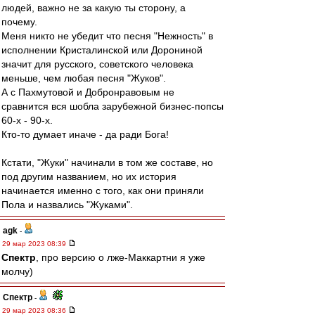
людей, важно не за какую ты сторону, а
почему.
Меня никто не убедит что песня "Нежность" в
исполнении Кристалинской или Дорониной
значит для русского, советского человека
меньше, чем любая песня "Жуков".
А с Пахмутовой и Добронравовым не
сравнится вся шобла зарубежной бизнес-попсы
60-х - 90-х.
Кто-то думает иначе - да ради Бога!
Кстати, "Жуки" начинали в том же составе, но
под другим названием, но их история
начинается именно с того, как они приняли
Пола и назвались "Жуками".
agk
-
29 мар 2023 08:39
Спектр
, про версию о лже-Маккартни я уже
молчу)
Спектр
-
29 мар 2023 08:36