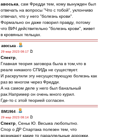
авоська
, сам Фредди тем, кому вынужден был
отвечать на вопросы "Что с тобой", уклончиво
отвечал, что у него "болезнь крови".
Формально он даже говорил правду, потому
что ВИЧ действительно "болезнь крови", живет
в кровяных тельцах.
авоська
-
29 мар 2023 08:17
Спектр
,
Главная теория заговора была в том,что в
реале никакого СПИДа не существует.
И раскрутили эту несуществующую болезнь как
раз во многом через Фредди.
А на самом деле у него был банальный
рак.Например он очень много курил.
Где-то с этой теорией согласен.
BM1964
-
29 мар 2023 08:14
Спектр
, Сеньк Ю. Весьма любопытно.
Спор о ДР Спартака полезен тем, что
возникают какие то параллельные дорожки.