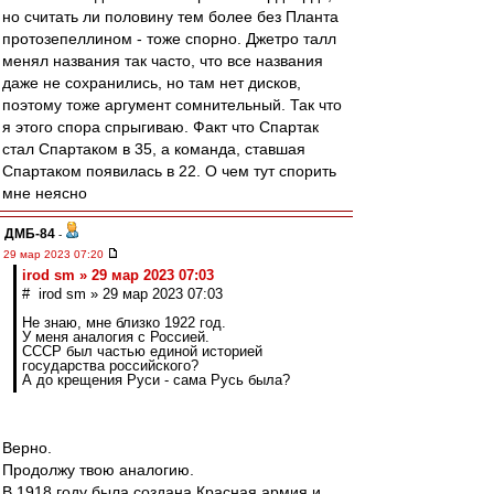
но считать ли половину тем более без Планта
протозепеллином - тоже спорно. Джетро талл
менял названия так часто, что все названия
даже не сохранились, но там нет дисков,
поэтому тоже аргумент сомнительный. Так что
я этого спора спрыгиваю. Факт что Спартак
стал Спартаком в 35, а команда, ставшая
Спартаком появилась в 22. О чем тут спорить
мне неясно
ДМБ-84
-
29 мар 2023 07:20
irod sm » 29 мар 2023 07:03
# irod sm » 29 мар 2023 07:03
Не знаю, мне близко 1922 год.
У меня аналогия с Россией.
СССР был частью единой историей
государства российского?
А до крещения Руси - сама Русь была?
Верно.
Продолжу твою аналогию.
В 1918 году была создана Красная армия и,