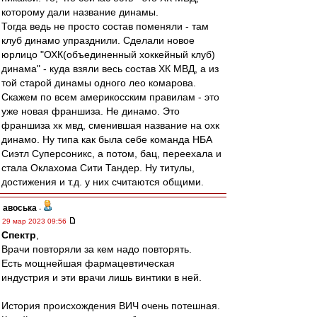
которому дали название динамы.
Тогда ведь не просто состав поменяли - там
клуб динамо упразднили. Сделали новое
юрлицо "ОХК(объединенный хоккейный клуб)
динама" - куда взяли весь состав ХК МВД, а из
той старой динамы одного лео комарова.
Скажем по всем америкосским правилам - это
уже новая франшиза. Не динамо. Это
франшиза хк мвд, сменившая название на охк
динамо. Ну типа как была себе команда НБА
Сиэтл Суперсоникс, а потом, бац, переехала и
стала Оклахома Сити Тандер. Ну титулы,
достижения и т.д. у них считаются общими.
авоська
-
29 мар 2023 09:56
Спектр
,
Врачи повторяли за кем надо повторять.
Есть мощнейшая фармацевтическая
индустрия и эти врачи лишь винтики в ней.
История происхождения ВИЧ очень потешная.