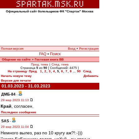
Официальный сайт болельщиков ФК "Спартак" Москва
Полная версия
Вход
•
Регистрация
FAQ
•
Поиск
Общение на сайте
Гостевая книга ВВ
»
Пред. тема
|
След. тема
Страница
5
из
90
[ Сообщений: 4475 ]
На страницу
Пред.
1
,
2
,
3
,
4
,
5
,
6
,
7
,
8
...
90
След.
Начать новую тему
Добавить
Версия для печати
01.03.2023 - 31.03.2023
ДМБ-84
-
29 мар 2023 11:13
Край
, согласен.
Последнее сообщение
SAS
-
29 мар 2023 11:04
Немного вылез, раз по 10 кругу аж?!:-)))