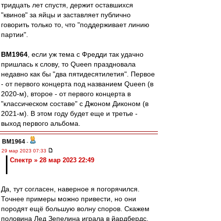
тридцать лет спустя, держит оставшихся
"квинов" за яйцы и заставляет публично
говорить только то, что "поддерживает линию
партии".
BM1964
, если уж тема с Фредди так удачно
пришлась к слову, то Queen праздновала
недавно как бы "два пятидесятилетия". Первое
- от первого концерта под названием Queen (в
2020-м), второе - от первого концерта в
"классическом составе" с Джоном Диконом (в
2021-м). В этом году будет еще и третье -
выход первого альбома.
BM1964
-
29 мар 2023 07:33
Спектр » 28 мар 2023 22:49
Да, тут согласен, наверное я погорячился.
Точнее примеры можно привести, но они
породят ещё большую волну споров. Скажем
половина Лед Зепелина играла в йардбердс,