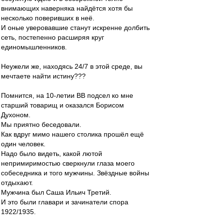
внимающих наверняка найдётся хотя бы
несколько поверивших в неё.
И оные уверовавшие станут искренне долбить
сеть, постепенно расширяя круг
единомышленников.
Неужели же, находясь 24/7 в этой среде, вы
мечтаете найти истину???
Помнится, на 10-летии ВВ подсел ко мне
старший товарищ и оказался Борисом
Духоном.
Мы приятно беседовали.
Как вдруг мимо нашего столика прошёл ещё
один человек.
Надо было видеть, какой лютой
непримиримостью сверкнули глаза моего
собеседника и того мужчины. Звёздные войны
отдыхают.
Мужчина был Саша Ильич Третий.
И это были главари и зачинатели спора
1922/1935.