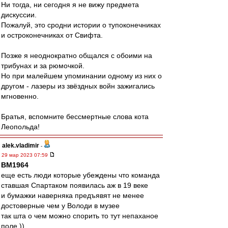
Ни тогда, ни сегодня я не вижу предмета
дискуссии.
Пожалуй, это сродни истории о тупоконечниках
и остроконечниках от Свифта.
Позже я неоднократно общался с обоими на
трибунах и за рюмочкой.
Но при малейшем упоминании одному из них о
другом - лазеры из звёздных войн зажигались
мгновенно.
Братья, вспомните бессмертные слова кота
Леопольда!
alek.vladimir
-
29 мар 2023 07:59
BM1964
еще есть люди которые убеждены что команда
ставшая Спартаком появилась аж в 19 веке
и бумажки наверняка предъявят не менее
достоверные чем у Володи в музее
так шта о чем можно спорить то тут непаханое
поле ))