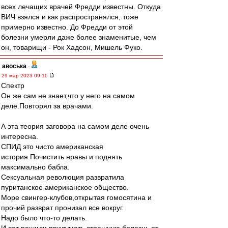
всех лечащих врачей Фредди известны. Откуда
ВИЧ взялся и как распространялся, тоже
примерно известно. До Фредди от этой
болезни умерли даже более знаменитые, чем
он, товарищи - Рок Хадсон, Мишель Фуко.
авоська
-
29 мар 2023 09:11
Спектр
Он же сам не знает,что у него на самом
деле.Повторял за врачами.
А эта теория заговора на самом деле очень
интересна.
СПИД это чисто американская
история.Почистить нравы и поднять
максимально бабла.
Сексуальная революция развратила
пуританское американское общество.
Море свингер-клубов,открытая гомосятина и
прочий разврат пронизал все вокруг.
Надо было что-то делать.