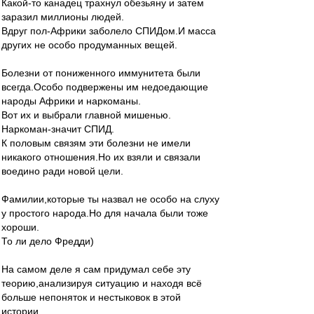
Какой-то канадец трахнул обезьяну и затем
заразил миллионы людей.
Вдруг пол-Африки заболело СПИДом.И масса
других не особо продуманных вещей.
Болезни от пониженного иммунитета были
всегда.Особо подвержены им недоедающие
народы Африки и наркоманы.
Вот их и выбрали главной мишенью.
Наркоман-значит СПИД.
К половым связям эти болезни не имели
никакого отношения.Но их взяли и связали
воедино ради новой цели.
Фамилии,которые ты назвал не особо на слуху
у простого народа.Но для начала были тоже
хороши.
То ли дело Фредди)
На самом деле я сам придумал себе эту
теорию,анализируя ситуацию и находя всё
больше непоняток и нестыковок в этой
истории.