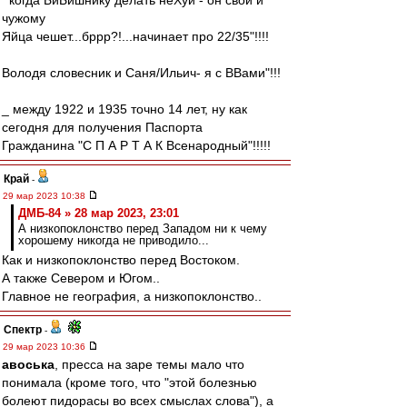
'"когда БиБишнику делать неХуй - он свои и
чужому
Яйца чешет...бррр?!...начинает про 22/35"!!!!
Володя словесник и Саня/Ильич- я с ВВами"!!!
_ между 1922 и 1935 точно 14 лет, ну как
сегодня для получения Паспорта
Гражданина "С П А Р Т А К Всенародный"!!!!!
Край
-
29 мар 2023 10:38
ДМБ-84 » 28 мар 2023, 23:01
А низкопоклонство перед Западом ни к чему
хорошему никогда не приводило...
Как и низкопоклонство перед Востоком.
А также Севером и Югом..
Главное не география, а низкопоклонство..
Спектр
-
29 мар 2023 10:36
авоська
, пресса на заре темы мало что
понимала (кроме того, что "этой болезнью
болеют пидорасы во всех смыслах слова"), а