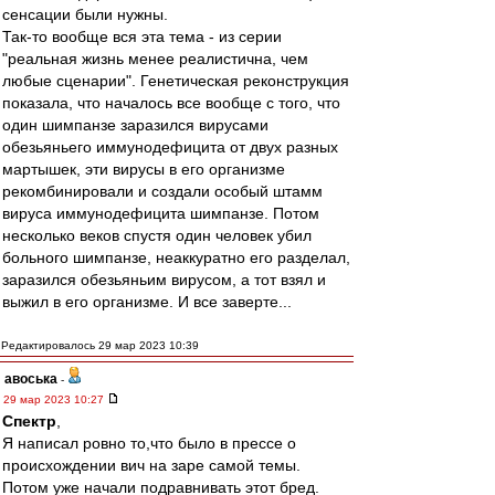
сенсации были нужны.
Так-то вообще вся эта тема - из серии
"реальная жизнь менее реалистична, чем
любые сценарии". Генетическая реконструкция
показала, что началось все вообще с того, что
один шимпанзе заразился вирусами
обезьяньего иммунодефицита от двух разных
мартышек, эти вирусы в его организме
рекомбинировали и создали особый штамм
вируса иммунодефицита шимпанзе. Потом
несколько веков спустя один человек убил
больного шимпанзе, неаккуратно его разделал,
заразился обезьяньим вирусом, а тот взял и
выжил в его организме. И все заверте...
Редактировалось 29 мар 2023 10:39
авоська
-
29 мар 2023 10:27
Спектр
,
Я написал ровно то,что было в прессе о
происхождении вич на заре самой темы.
Потом уже начали подравнивать этот бред.