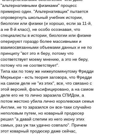
"альтернативными физиками" процесс
примерно один. "Альтернативщик" пытается
опровергнуть школьный учебник истории,
биологии или физики (и хорошо, если за 11-й,
а не 8-й класс), не особо осознавая, что
специалисты в истории, биологии или физике
оперируют гораздо более массивными и
взаимосвязанными объемами данных и не по
принципу "вот это я беру, потому что
соответствует моему мнению, а это не беру,
потому что не соответствует".
Типа как по тому же нижеупомянутому Фредди
Меркьюри - есть теория заговора, что Фредди
на самом деле не "из этих", все, что связано с
этой версией, фальсифицировано, а на самом
деле его не то лично заразила СПИДом, а
потом жестоко убила лично королевская семья
Англии, не то заразился он все-таки случайно
неполовым путем, но коварный продюсер
решил "а давай слепим из него икону этих
самых, раз уж так удачно совпало". Причем
этот коварный продюсер даже сейчас,