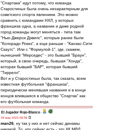
"Спартака" идут потому, что команда
Старостиных была очень нехарактерным для
советского спорта явлением. Это можно
сравнить с командами НХЛ, у которых
франшиза одна, а название и даже родной
город команды могут меняться - типа там
"Нью-Джерси Дэвилс", которые ранее были
"Колорадо Рокиз", а еще раньше - "Канзас-Сити
Скаутс". Или с "Формулой-1", где, скажем,
нынешний "Мерседес" - это бывший "Браун",
который, в свою очередь, бывшая "Хонда",
которая бывший "БАР", которая бывший
"Тиррелл".
Вот и у Старостиных была, так сказать, всем
известная футбольная "франшиза",
периодически менявшая названия и в конце
концов влившаяся в общество "Спартак" как
его футбольная команда.
El Jugador Rojo-Blanco
-
29 мар 2023 09:58
man26
, ну так у них и нет сейчас динамы
никакой. То, что сейчас есть - это ХК МВД,