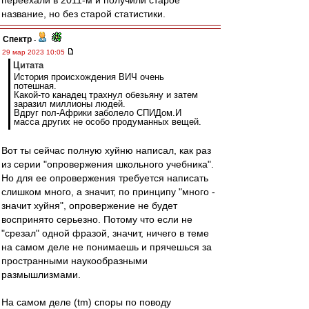
переехали в 2011-м и получили старое
название, но без старой статистики.
Спектр
-
29 мар 2023 10:05
Цитата
История происхождения ВИЧ очень
потешная.
Какой-то канадец трахнул обезьяну и затем
заразил миллионы людей.
Вдруг пол-Африки заболело СПИДом.И
масса других не особо продуманных вещей.
Вот ты сейчас полную хуйню написал, как раз
из серии "опровержения школьного учебника".
Но для ее опровержения требуется написать
слишком много, а значит, по принципу "много -
значит хуйня", опровержение не будет
воспринято серьезно. Потому что если не
"срезал" одной фразой, значит, ничего в теме
на самом деле не понимаешь и прячешься за
пространными наукообразными
размышлизмами.
На самом деле (tm) споры по поводу