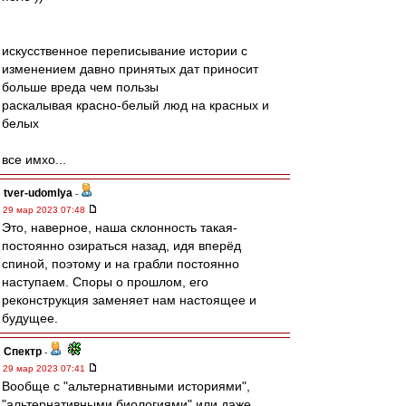
искусственное переписывание истории с
изменением давно принятых дат приносит
больше вреда чем пользы
раскалывая красно-белый люд на красных и
белых
все имхо...
tver-udomlya
-
29 мар 2023 07:48
Это, наверное, наша склонность такая-
постоянно озираться назад, идя вперёд
спиной, поэтому и на грабли постоянно
наступаем. Споры о прошлом, его
реконструкция заменяет нам настоящее и
будущее.
Спектр
-
29 мар 2023 07:41
Вообще с "альтернативными историями",
"альтернативными биологиями" или даже