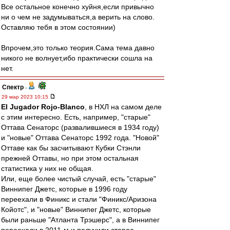
Все остальное конечно хуйня,если привычно
ни о чем не задумываться,а верить на слово.
Оставляю тебя в этом состоянии)
Впрочем,это только теория.Сама тема давно
никого не волнует,ибо практически сошла на
нет.
Спектр
-
29 мар 2023 10:15
El Jugador Rojo-Blanco
, в НХЛ на самом деле
с этим интересно. Есть, например, "старые"
Оттава Сенаторс (развалившиеся в 1934 году)
и "новые" Оттава Сенаторс 1992 года. "Новой"
Оттаве как бы засчитывают Кубки Стэнли
прежней Оттавы, но при этом остальная
статистика у них не общая.
Или, еще более чистый случай, есть "старые"
Виннипег Джетс, которые в 1996 году
переехали в Финикс и стали "Финикс/Аризона
Койотс", и "новые" Виннипег Джетс, которые
были раньше "Атланта Трэшерс", а в Виннипег