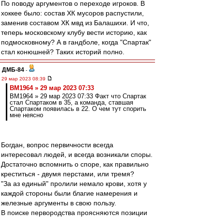
По поводу аргументов о переходе игроков. В
хоккее было: состав ХК мусоров распустили,
заменив составом ХК мвд из Балашихи. И что,
теперь московскому клубу вести историю, как
подмосковному? А в гандболе, когда "Спартак"
стал конюшней? Таких историй полно.
ДМБ-84
-
29 мар 2023 08:39
BM1964 » 29 мар 2023 07:33
BM1964 » 29 мар 2023 07:33 Факт что Спартак
стал Спартаком в 35, а команда, ставшая
Спартаком появилась в 22. О чем тут спорить
мне неясно
Богдан, вопрос первичности всегда
интересовал людей, и всегда возникали споры.
Достаточно вспомнить о споре, как правильно
креститься - двумя перстами, или тремя?
"За аз единый" пролили немало крови, хотя у
каждой стороны были благие намерения и
железные аргументы в свою пользу.
В поиске первородства проясняются позиции