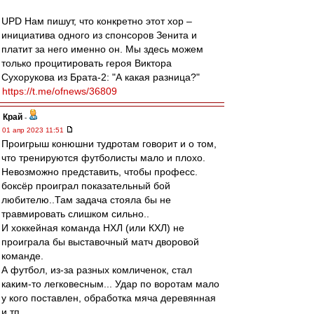
UPD Нам пишут, что конкретно этот хор –
инициатива одного из спонсоров Зенита и
платит за него именно он. Мы здесь можем
только процитировать героя Виктора
Сухорукова из Брата-2: "А какая разница?"
https://t.me/ofnews/36809
Край
-
01 апр 2023 11:51
Проигрыш конюшни тудротам говорит и о том,
что тренируются футболисты мало и плохо.
Невозможно представить, чтобы професс.
боксёр проиграл показательный бой
любителю..Там задача стояла бы не
травмировать слишком сильно..
И хоккейная команда НХЛ (или КХЛ) не
проиграла бы выставочный матч дворовой
команде.
А футбол, из-за разных комличенок, стал
каким-то легковесным... Удар по воротам мало
у кого поставлен, обработка мяча деревянная
и тп.