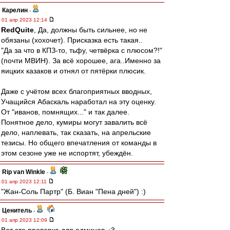
Карелин
-
01 апр 2023 12:14
RedQuite
, Да, должны быть сильнее, но не
обязаны (хохочет). Присказка есть такая..
"Да за что в КПЗ-то, тьфу, четвёрка с плюсом?!"
(почти МВИН). За всё хорошее, ага..Именно за
яицких казаков и отнял от пятёрки плюсик.
Даже с учётом всех благоприятных вводных,
Учащийся Абаскаль наработал на эту оценку.
От "иванов, помнящих..." и так далее.
Понятное дело, кумиры могут завалить всё
дело, наплевать, так сказать, на апрельские
тезисы. Но общего впечатления от команды в
этом сезоне уже не испортят, убеждён.
Rip van Winkle
-
01 апр 2023 12:11
"Жан-Соль Партр" (Б. Виан "Пена дней") :)
Ценитель
-
01 апр 2023 12:09