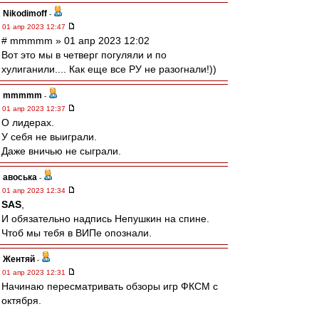
Nikodimoff
-
01 апр 2023 12:47
# mmmmm » 01 апр 2023 12:02
Вот это мы в четверг погуляли и по
хулиганили.... Как еще все РУ не разогнали!))
mmmmm
-
01 апр 2023 12:37
О лидерах.
У себя не выиграли.
Даже вничью не сыграли.
авоська
-
01 апр 2023 12:34
SAS
,
И обязательно надпись Непушкин на спине.
Чтоб мы тебя в ВИПе опознали.
Жентяй
-
01 апр 2023 12:31
Начинаю пересматривать обзоры игр ФКСМ с
октября.