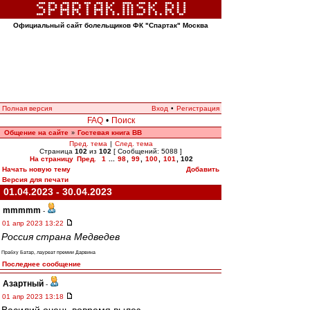
Официальный сайт болельщиков ФК "Спартак" Москва
Полная версия
Вход
•
Регистрация
FAQ
•
Поиск
Общение на сайте
Гостевая книга ВВ
»
Пред. тема
|
След. тема
Страница
102
из
102
[ Сообщений: 5088 ]
На страницу
Пред.
1
...
98
,
99
,
100
,
101
,
102
Начать новую тему
Добавить
Версия для печати
01.04.2023 - 30.04.2023
mmmmm
-
01 апр 2023 13:22
Россия страна Медведев
Прабху Батар, лауреат премии Дарвина
Последнее сообщение
Азартный
-
01 апр 2023 13:18