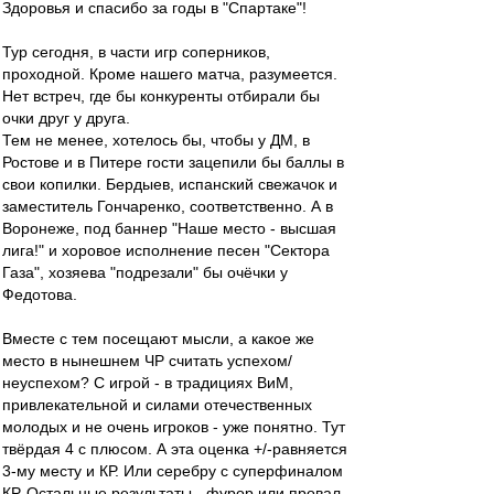
Здоровья и спасибо за годы в "Спартаке"!
Тур сегодня, в части игр соперников,
проходной. Кроме нашего матча, разумеется.
Нет встреч, где бы конкуренты отбирали бы
очки друг у друга.
Тем не менее, хотелось бы, чтобы у ДМ, в
Ростове и в Питере гости зацепили бы баллы в
свои копилки. Бердыев, испанский свежачок и
заместитель Гончаренко, соответственно. А в
Воронеже, под баннер "Наше место - высшая
лига!" и хоровое исполнение песен "Сектора
Газа", хозяева "подрезали" бы очёчки у
Федотова.
Вместе с тем посещают мысли, а какое же
место в нынешнем ЧР считать успехом/
неуспехом? С игрой - в традициях ВиМ,
привлекательной и силами отечественных
молодых и не очень игроков - уже понятно. Тут
твёрдая 4 с плюсом. А эта оценка +/-равняется
3-му месту и КР. Или серебру с суперфиналом
КР. Остальные результаты - фурор или провал.