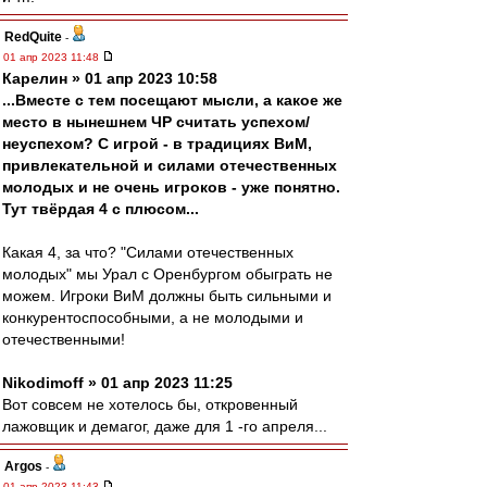
RedQuite
-
01 апр 2023 11:48
Карелин » 01 апр 2023 10:58
...Вместе с тем посещают мысли, а какое же
место в нынешнем ЧР считать успехом/
неуспехом? С игрой - в традициях ВиМ,
привлекательной и силами отечественных
молодых и не очень игроков - уже понятно.
Тут твёрдая 4 с плюсом...
Какая 4, за что? "Силами отечественных
молодых" мы Урал с Оренбургом обыграть не
можем. Игроки ВиМ должны быть сильными и
конкурентоспособными, а не молодыми и
отечественными!
Nikodimoff » 01 апр 2023 11:25
Вот совсем не хотелось бы, откровенный
лажовщик и демагог, даже для 1 -го апреля...
Argos
-
01 апр 2023 11:43