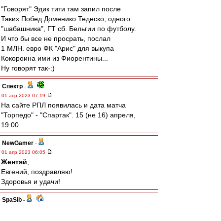
"Говорят" Эдик тити там запил после
Таких Побед Доменико Тедеско, одного
"шабашника", ГТ сб. Бельгии по футболу.
И что бы все не просрать, послал
1 МЛН. евро ФК "Арис" для выкупа
Кокороина ими из Фиорентины...
Ну говорят так-:)
Спектр
-
01 апр 2023 07:19
На сайте РПЛ появилась и дата матча
"Торпедо" - "Спартак". 15 (не 16) апреля,
19:00.
NewGamer
-
01 апр 2023 06:05
Жентяй
,
Евгений, поздравляю!
Здоровья и удачи!
SpaSib
-
01 апр 2023 05:30
# Жентяй » 31 мар 2023 19:27