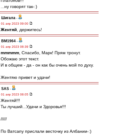
Платонов!!!
...ну говорят так-:)
Шигала
-
01 апр 2023 09:00
Жентяй
, держитесь!
BM1964
-
01 апр 2023 08:39
mmmmm
, Спасибо, Марк! Прям тронут.
Обожаю этот текст.
И в общем - да - он как бы очень мой по духу.
Жентяю привет и удачи!
SAS
-
01 апр 2023 08:05
Жентяй!!!
Ты лучший...Удачи и Здоровья!!!
/////
По Ватсапу прислали весточку из Албании-:)