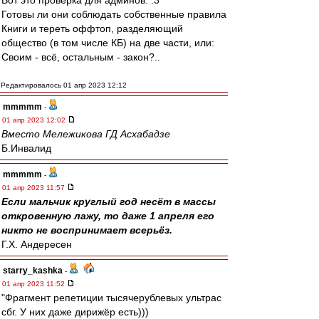
Вот это проверка для админов. :3
Готовы ли они соблюдать собственные правила
Книги и тереть оффтоп, разделяющий
общество (в том числе КБ) на две части, или:
Своим - всё, остальным - закон?..
Редактировалось 01 апр 2023 12:12
mmmmm
-
01 апр 2023 12:02
Вместо Мележикова ГД Асхабадзе
Б.Инвалид
mmmmm
-
01 апр 2023 11:57
Если мальчик круглый год несёт в массы
откровенную лажу, то даже 1 апреля его
никто не воспринимает всерьёз.
Г.Х. Андересен
starry_kashka
-
01 апр 2023 11:52
"Фрагмент репетиции тысячерублевых ультрас
сбг. У них даже дирижёр есть)))