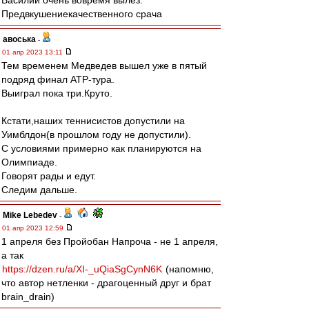
Василий очень вовремя вылез.
Предвкушениекачественного срача
авоська
-
01 апр 2023 13:11
Тем временем Медведев вышел уже в пятый
подряд финал АТР-тура.
Выиграл пока три.Круто.
Кстати,наших теннисистов допустили на
Уимблдон(в прошлом году не допустили).
С условиями примерно как планируются на
Олимпиаде.
Говорят рады и едут.
Следим дальше.
Mike Lebedev
-
01 апр 2023 12:59
1 апреля без Пройобан Напроча - не 1 апреля,
а так
https://dzen.ru/a/XI-_uQiaSgCynN6K
(напомню,
что автор нетленки - драгоценный друг и брат
brain_drain)