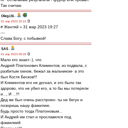
Так считаю
Oleg.I.N.
-
01 апр 2023 10:22
# Жентяй » 31 мар 2023 19:27
---
Слава Богу, с побывкой!
SAS
-
01 апр 2023 09:26
Мало кто знает-:), что
Андрей Платонович Климентов, из подвала, с
разбитым окном, бежал за мальчиком- а это
был Костя Бесков!!!
И Климентов его не догнал, и это было так
здорово, что не убил его, а то бы мы потеряли
и..., И ...!!!
Дед же был очень расстроен- ты не бегун и
позоришь нашу фамилию.
Будь просто тогда Платоновым...
И Андрей им стал и прославился под
фамилией