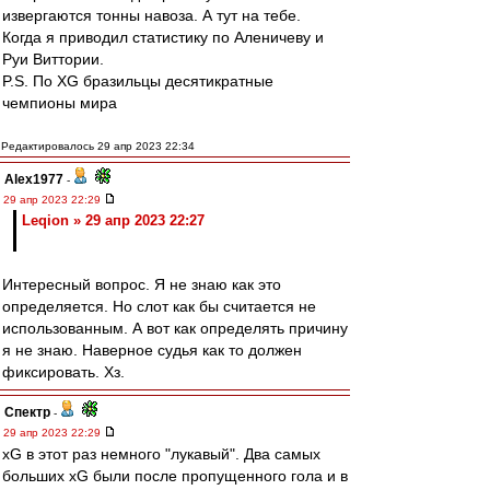
извергаются тонны навоза. А тут на тебе.
Когда я приводил статистику по Аленичеву и
Руи Виттории.
P.S. По XG бразильцы десятикратные
чемпионы мира
Редактировалось 29 апр 2023 22:34
Alex1977
-
29 апр 2023 22:29
Leqion » 29 апр 2023 22:27
Интересный вопрос. Я не знаю как это
определяется. Но слот как бы считается не
использованным. А вот как определять причину
я не знаю. Наверное судья как то должен
фиксировать. Хз.
Спектр
-
29 апр 2023 22:29
xG в этот раз немного "лукавый". Два самых
больших xG были после пропущенного гола и в