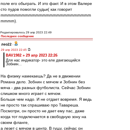
поле его обыграть. И это факт. И в этом Валере
сто пудов помогли судьи( как говорит
mmmmmmmmmmmmmmmmmmmmmmmmmm
mmmm).
Редактировалось 29 апр 2023 22:49
Последнее сообщение
лео22
-
29 апр 2023 22:45
BAV1982 » 29 апр 2023 22:26
Для нас индикатор- это еле двигающийся
Зобнин...
На физику намекаешь? Да не в движении
Романа дело. Зобнин с мячом и Зобнин без
мяча - два разных футболиста. Сейчас Зобнин
слишком много играет с мячом.
Больше чем надо. И не отдает вовремя. Я ведь
не просто так спрашиваю про Тавареша.
Посмотри, он просто не дает ему пас, даже
когда тот подключается в свободную зону на
своем фланге,
а лезет с мячом в центр. В гущу, сейчас он