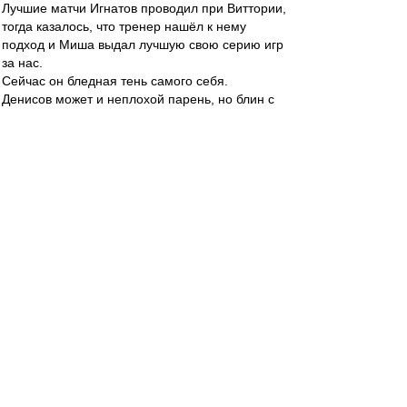
Лучшие матчи Игнатов проводил при Виттории,
тогда казалось, что тренер нашёл к нему
подход и Миша выдал лучшую свою серию игр
за нас.
Сейчас он бледная тень самого себя.
Денисов может и неплохой парень, но блин с
такими траблами с техникой, когда мяч у него
ждёшь постоянно ошибки в передаче или
приёме или обрез...
И как же заметно по нашим высоким, что есть
провал по физике: Мартинс и Соболев
мгновенно кажутся неуклюжими до ужаса.
По подготовке команды к весне к ТШ вопросов
тьма. По ощущениям промахнулись крепко из-
за отсутствия опыта такой подготовки, но нам
от этого не легче.
Как дела у Фернандо в Турции. Ему же 31-32
всего. Идеальная 6-ка для нас на сегодня...
Ценитель
-
29 апр 2023 22:07
Спартак в конце 3 (три) гола забить мог, не
понимаю тех, кто пишет, что это мы