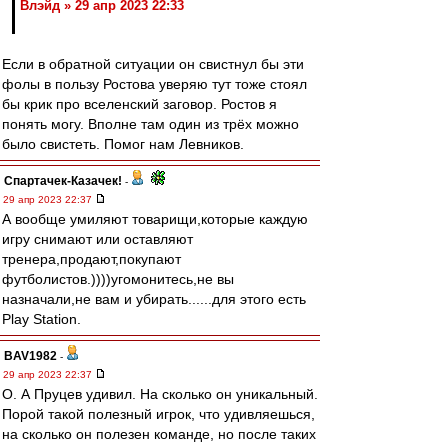
Влэйд » 29 апр 2023 22:33
Если в обратной ситуации он свистнул бы эти
фолы в пользу Ростова уверяю тут тоже стоял
бы крик про вселенский заговор. Ростов я
понять могу. Вполне там один из трёх можно
было свистеть. Помог нам Левников.
Спартачек-Казачек!
-
29 апр 2023 22:37
А вообще умиляют товарищи,которые каждую
игру снимают или оставляют
тренера,продают,покупают
футболистов.))))угомонитесь,не вы
назначали,не вам и убирать......для этого есть
Play Station.
BAV1982
-
29 апр 2023 22:37
О. А Пруцев удивил. На сколько он уникальный.
Порой такой полезный игрок, что удивляешься,
на сколько он полезен команде, но после таких