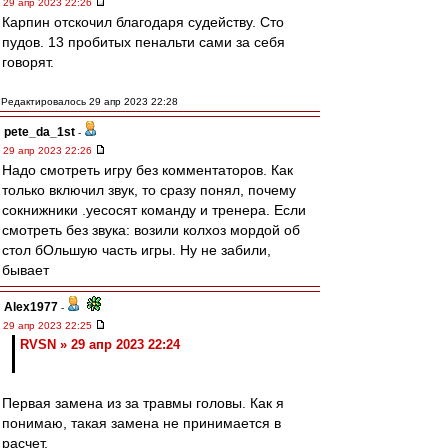
29 апр 2023 22:26
Карпин отскочил благодаря судейству. Сто
пудов. 13 пробитых пенальти сами за себя
говорят.
Редактировалось 29 апр 2023 22:28
pete_da_1st
-
29 апр 2023 22:26
Надо смотреть игру без комментаторов. Как
только включил звук, то сразу понял, почему
сокнижники .уесосят команду и тренера. Если
смотреть без звука: возили колхоз мордой об
стол бОльшую часть игры. Ну не забили,
бывает
Alex1977
-
29 апр 2023 22:25
RVSN » 29 апр 2023 22:24
Первая замена из за травмы головы. Как я
понимаю, такая замена не принимается в
расчет.