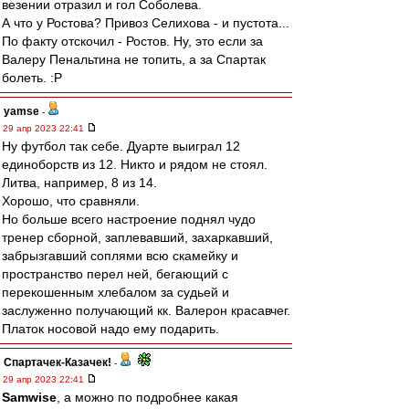
везении отразил и гол Соболева.
А что у Ростова? Привоз Селихова - и пустота...
По факту отскочил - Ростов. Ну, это если за
Валеру Пенальтина не топить, а за Спартак
болеть. :P
yamse
-
29 апр 2023 22:41
Ну футбол так себе. Дуарте выиграл 12
единоборств из 12. Никто и рядом не стоял.
Литва, например, 8 из 14.
Хорошо, что сравняли.
Но больше всего настроение поднял чудо
тренер сборной, заплевавший, захаркавший,
забрызгавший соплями всю скамейку и
пространство перел ней, бегающий с
перекошенным хлебалом за судьей и
заслуженно получающий кк. Валерон красавчег.
Платок носовой надо ему подарить.
Спартачек-Казачек!
-
29 апр 2023 22:41
Samwise
, а можно по подробнее какая