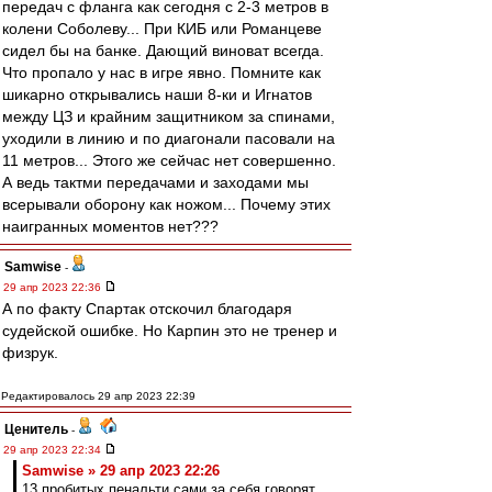
передач с фланга как сегодня с 2-3 метров в
колени Соболеву... При КИБ или Романцеве
сидел бы на банке. Дающий виноват всегда.
Что пропало у нас в игре явно. Помните как
шикарно открывались наши 8-ки и Игнатов
между ЦЗ и крайним защитником за спинами,
уходили в линию и по диагонали пасовали на
11 метров... Этого же сейчас нет совершенно.
А ведь тактми передачами и заходами мы
всерывали оборону как ножом... Почему этих
наигранных моментов нет???
Samwise
-
29 апр 2023 22:36
А по факту Спартак отскочил благодаря
судейской ошибке. Но Карпин это не тренер и
физрук.
Редактировалось 29 апр 2023 22:39
Ценитель
-
29 апр 2023 22:34
Samwise » 29 апр 2023 22:26
13 пробитых пенальти сами за себя говорят.