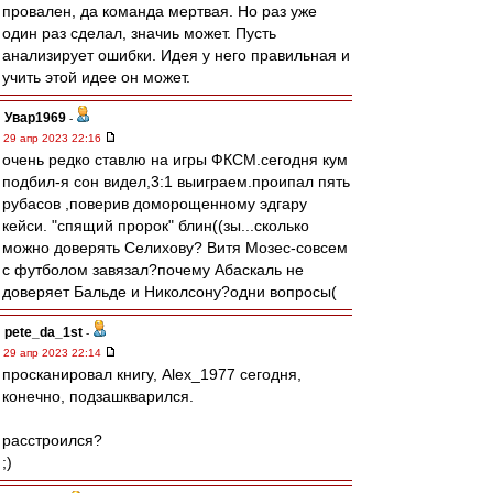
провален, да команда мертвая. Но раз уже
один раз сделал, значиь может. Пусть
анализирует ошибки. Идея у него правильная и
учить этой идее он может.
Увар1969
-
29 апр 2023 22:16
очень редко ставлю на игры ФКСМ.сегодня кум
подбил-я сон видел,3:1 выиграем.проипал пять
рубасов ,поверив доморощенному эдгару
кейси. "спящий пророк" блин((зы...сколько
можно доверять Селихову? Витя Мозес-совсем
с футболом завязал?почему Абаскаль не
доверяет Бальде и Николсону?одни вопросы(
pete_da_1st
-
29 апр 2023 22:14
просканировал книгу, Alex_1977 сегодня,
конечно, подзашкварился.
расстроился?
;)