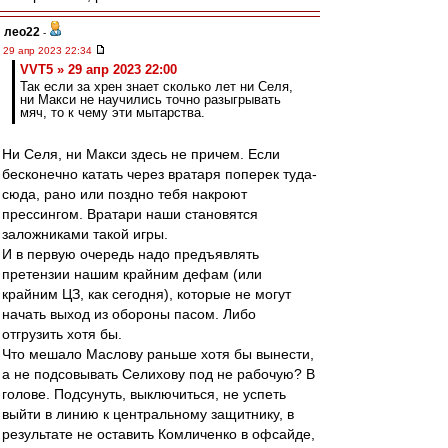
лео22
-
29 апр 2023 22:34
VVT5 » 29 апр 2023 22:00
Так если за хрен знает сколько лет ни Селя,
ни Макси не научились точно разыгрывать
мяч, то к чему эти мытарства.
Ни Селя, ни Макси здесь не причем. Если
бесконечно катать через вратаря поперек туда-
сюда, рано или поздно тебя накроют
прессингом. Вратари наши становятся
заложниками такой игры.
И в первую очередь надо предъявлять
претензии нашим крайним дефам (или
крайним ЦЗ, как сегодня), которые не могут
начать выход из обороны пасом. Либо
отгрузить хотя бы.
Что мешало Маслову раньше хотя бы вынести,
а не подсовывать Селихову под не рабочую? В
голове. Подсунуть, выключиться, не успеть
выйти в линию к центральному защитнику, в
результате не оставить Комличенко в офсайде,