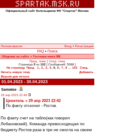
Официальный сайт болельщиков ФК "Спартак" Москва
Полная версия
Вход
•
Регистрация
FAQ
•
Поиск
Общение на сайте
Гостевая книга ВВ
»
Пред. тема
|
След. тема
Страница
5
из
102
[ Сообщений: 5088 ]
На страницу
Пред.
1
,
2
,
3
,
4
,
5
,
6
,
7
,
8
...
102
След.
Начать новую тему
Добавить
Версия для печати
01.04.2023 - 30.04.2023
Samwise
-
29 апр 2023 22:46
Ценитель » 29 апр 2023 22:42
По факту отскочил - Ростов.
По факту счет на табло(как говорил
Лобановский). Команда превосходящая по
бюджету Ростов раза в три не смогла на своем