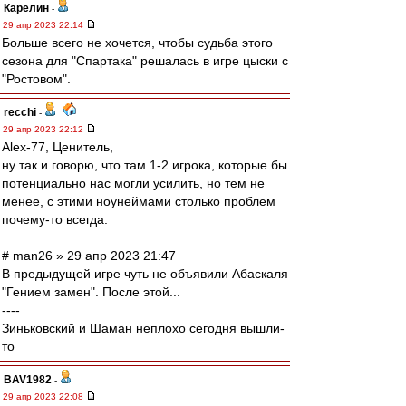
Карелин
-
29 апр 2023 22:14
Больше всего не хочется, чтобы судьба этого
сезона для "Спартака" решалась в игре цыски с
"Ростовом".
recchi
-
29 апр 2023 22:12
Alex-77, Ценитель,
ну так и говорю, что там 1-2 игрока, которые бы
потенциально нас могли усилить, но тем не
менее, с этими ноунеймами столько проблем
почему-то всегда.
# man26 » 29 апр 2023 21:47
В предыдущей игре чуть не объявили Абаскаля
"Гением замен". После этой...
----
Зиньковский и Шаман неплохо сегодня вышли-
то
BAV1982
-
29 апр 2023 22:08