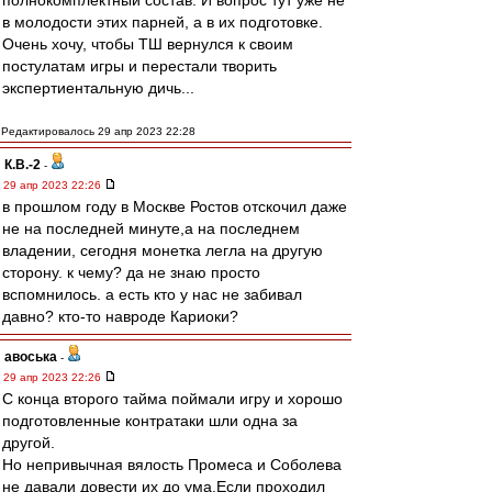
полнокомплектный состав. И вопрос тут уже не
в молодости этих парней, а в их подготовке.
Очень хочу, чтобы ТШ вернулся к своим
постулатам игры и перестали творить
экспертиентальную дичь...
Редактировалось 29 апр 2023 22:28
К.В.-2
-
29 апр 2023 22:26
в прошлом году в Москве Ростов отскочил даже
не на последней минуте,а на последнем
владении, сегодня монетка легла на другую
сторону. к чему? да не знаю просто
вспомнилось. а есть кто у нас не забивал
давно? кто-то навроде Кариоки?
авоська
-
29 апр 2023 22:26
С конца второго тайма поймали игру и хорошо
подготовленные контратаки шли одна за
другой.
Но непривычная вялость Промеса и Соболева
не давали довести их до ума.Если проходил