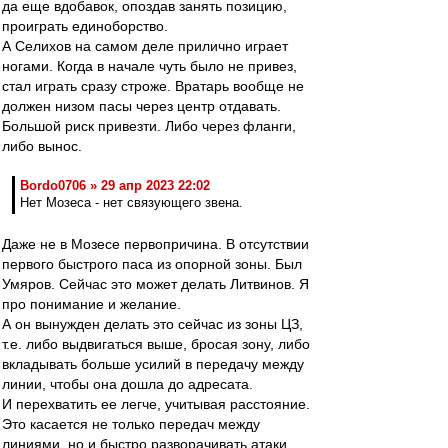
да еще вдобавок, опоздав занять позицию,
проиграть единоборство.
А Селихов на самом деле прилично играет
ногами. Когда в начале чуть было не привез,
стал играть сразу строже. Вратарь вообще не
должен низом пасы через центр отдавать.
Большой риск привезти. Либо через фланги,
либо вынос.
Bordo0706 » 29 апр 2023 22:02
Нет Мозеса - нет связующего звена.
Даже не в Мозесе первопричина. В отсутствии
первого быстрого паса из опорной зоны. Был
Умяров. Сейчас это может делать Литвинов. Я
про понимание и желание.
А он вынужден делать это сейчас из зоны ЦЗ,
т.е. либо выдвигаться выше, бросая зону, либо
вкладывать больше усилий в передачу между
линии, чтобы она дошла до адресата.
И перехватить ее легче, учитывая расстояние.
Это касается не только передач между
линиями, но и быстро разворачивать атаки,