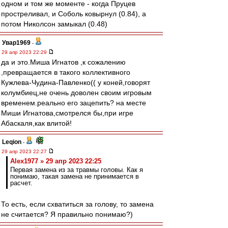
одном и том же моменте - когда Пруцев
простреливал, и Соболь ковырнул (0.84), а
потом Николсон замыкал (0.48)
Увар1969
-
29 апр 2023 22:29
да и это.Миша Игнатов ,к сожалению
,превращается в такого коллективного
Кужлева-Чудина-Павленко(( у коней,говорят
колумбиец,не очень доволен своим игровым
временем.реально его зацепить? на месте
Миши Игнатова,смотрелся бы,при игре
Абаскаля,как влитой!
Leqion
-
29 апр 2023 22:27
Alex1977 » 29 апр 2023 22:25
Первая замена из за травмы головы. Как я
понимаю, такая замена не принимается в
расчет.
То есть, если схватиться за голову, то замена
не считается? Я правильно понимаю?)