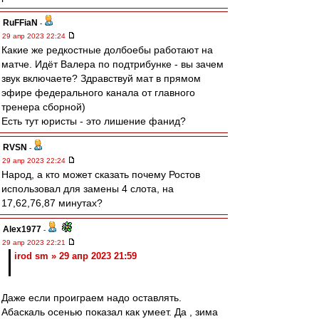
RuFFiaN
-
29 апр 2023 22:24
Какие же редкостные долбоебы работают на
матче. Идёт Валера по подтрибунке - вы зачем
звук включаете? Здравствуй мат в прямом
эфире федерального канала от главного
тренера сборной)
Есть тут юристы - это лишение фанид?
RVSN
-
29 апр 2023 22:24
Народ, а кто может сказать почему Ростов
использовал для замены 4 слота, на
17,62,76,87 минутах?
Alex1977
-
29 апр 2023 22:21
irod sm » 29 апр 2023 21:59
Даже если проиграем надо оставлять.
Абаскаль осенью показал как умеет. Да , зима