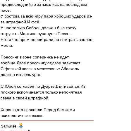
предпоследний,то затыкались на последнем
пасе.
У ростова за всю игру пара хороших ударов из-
за штрафной.И фсё.
У нас только Соболь должен был треху
отгрузить,Мартинс лупанул в Песю…
Не то что прям переиграли,но выиграть вполне
могли.
Прессинг в зоне соперника не идет
вообще.Двое прессингуют,двое зависают.
С физикой косяк в межсезонье.Абаскаль
должен извлечь урок.
С Юрой согласен по Дуарте.Втягивается.Из
плохого вспоминается только непонятная
свеча в своей штрафной.
Хорошо,что сравняли.Перед бамжами
психологически важно.
Samwise
-