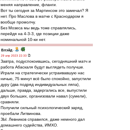
меняя направление, фланги.
Вот ты сегодня за Мартинсом это замечал? Я
нет. Про Маслова в матче с Краснодаром я
вообще промолчу.
Без Мозеса мы ведь тоже справлялись,
перейдя на 4-3-3, где позиции даже
номинальной 10-ки нет.
Влэйд
-
29 апр 2023 22:33
Завтра, подуспокоившись, сегодняшний матч и
работа Абаскаля будут выглядеть получше.
Играли на стратегически устраивавшую нас
ничью, 75 минут всё было спокойно, запустили
дуру (два подряд индивидуальных ляпа),
дальше, правда, задергались все, выпустили
двух больших, организовали навал (сумели),
сравняли.
Получили сильный психологический заряд,
проебали Литвинова.
ЗЫ. Левников справился, даже немного дал
домашнего судейства, ИМХО.