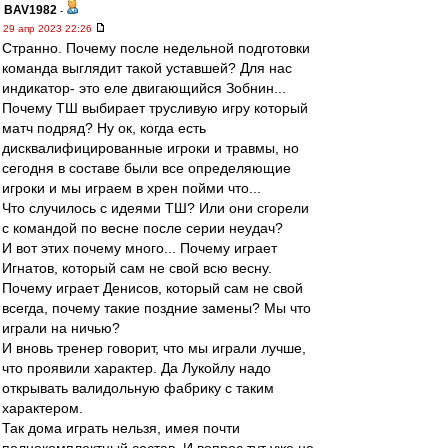
BAV1982
-
29 апр 2023 22:26
Странно. Почему после недельной подготовки
команда выглядит такой уставшей? Для нас
индикатор- это еле двигающийся Зобнин...
Почему ТШ выбирает трусливую игру который
матч подряд? Ну ок, когда есть
дисквалифицированные игроки и травмы, но
сегодня в составе были все определяющие
игроки и мы играем в хрен пойми что...
Что случилось с идеями ТШ? Или они сгорели
с командой по весне после серии неудач?
И вот этих почему много... Почему играет
Игнатов, который сам не свой всю весну.
Почему играет Денисов, который сам не свой
всегда, почему такие поздние замены? Мы что
играли на ничью?
И вновь тренер говорит, что мы играли лучше,
что проявили характер. Да Лукойлу надо
открывать валидольную фабрику с таким
характером.
Так дома играть нельзя, имея почти