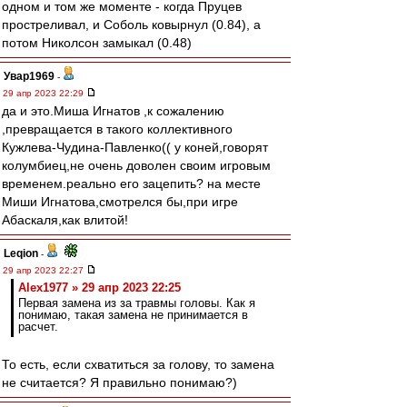
одном и том же моменте - когда Пруцев
простреливал, и Соболь ковырнул (0.84), а
потом Николсон замыкал (0.48)
Увар1969
-
29 апр 2023 22:29
да и это.Миша Игнатов ,к сожалению
,превращается в такого коллективного
Кужлева-Чудина-Павленко(( у коней,говорят
колумбиец,не очень доволен своим игровым
временем.реально его зацепить? на месте
Миши Игнатова,смотрелся бы,при игре
Абаскаля,как влитой!
Leqion
-
29 апр 2023 22:27
Alex1977 » 29 апр 2023 22:25
Первая замена из за травмы головы. Как я
понимаю, такая замена не принимается в
расчет.
То есть, если схватиться за голову, то замена
не считается? Я правильно понимаю?)