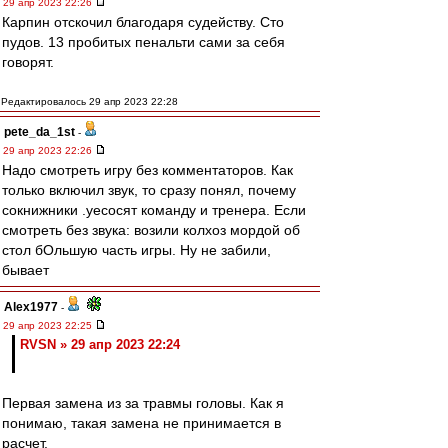
29 апр 2023 22:26
Карпин отскочил благодаря судейству. Сто
пудов. 13 пробитых пенальти сами за себя
говорят.
Редактировалось 29 апр 2023 22:28
pete_da_1st
-
29 апр 2023 22:26
Надо смотреть игру без комментаторов. Как
только включил звук, то сразу понял, почему
сокнижники .уесосят команду и тренера. Если
смотреть без звука: возили колхоз мордой об
стол бОльшую часть игры. Ну не забили,
бывает
Alex1977
-
29 апр 2023 22:25
RVSN » 29 апр 2023 22:24
Первая замена из за травмы головы. Как я
понимаю, такая замена не принимается в
расчет.