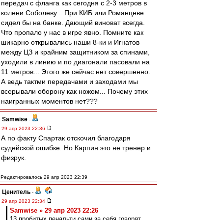
передач с фланга как сегодня с 2-3 метров в
колени Соболеву... При КИБ или Романцеве
сидел бы на банке. Дающий виноват всегда.
Что пропало у нас в игре явно. Помните как
шикарно открывались наши 8-ки и Игнатов
между ЦЗ и крайним защитником за спинами,
уходили в линию и по диагонали пасовали на
11 метров... Этого же сейчас нет совершенно.
А ведь тактми передачами и заходами мы
всерывали оборону как ножом... Почему этих
наигранных моментов нет???
Samwise
-
29 апр 2023 22:36
А по факту Спартак отскочил благодаря
судейской ошибке. Но Карпин это не тренер и
физрук.
Редактировалось 29 апр 2023 22:39
Ценитель
-
29 апр 2023 22:34
Samwise » 29 апр 2023 22:26
13 пробитых пенальти сами за себя говорят.