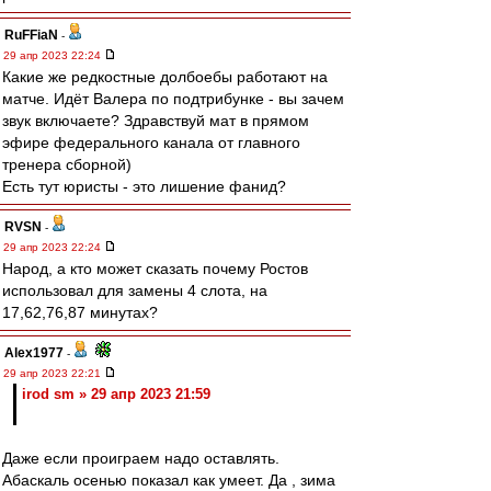
RuFFiaN
-
29 апр 2023 22:24
Какие же редкостные долбоебы работают на
матче. Идёт Валера по подтрибунке - вы зачем
звук включаете? Здравствуй мат в прямом
эфире федерального канала от главного
тренера сборной)
Есть тут юристы - это лишение фанид?
RVSN
-
29 апр 2023 22:24
Народ, а кто может сказать почему Ростов
использовал для замены 4 слота, на
17,62,76,87 минутах?
Alex1977
-
29 апр 2023 22:21
irod sm » 29 апр 2023 21:59
Даже если проиграем надо оставлять.
Абаскаль осенью показал как умеет. Да , зима