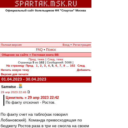
Официальный сайт болельщиков ФК "Спартак" Москва
Полная версия
Вход
•
Регистрация
FAQ
•
Поиск
Общение на сайте
Гостевая книга ВВ
»
Пред. тема
|
След. тема
Страница
5
из
102
[ Сообщений: 5088 ]
На страницу
Пред.
1
,
2
,
3
,
4
,
5
,
6
,
7
,
8
...
102
След.
Начать новую тему
Добавить
Версия для печати
01.04.2023 - 30.04.2023
Samwise
-
29 апр 2023 22:46
Ценитель » 29 апр 2023 22:42
По факту отскочил - Ростов.
По факту счет на табло(как говорил
Лобановский). Команда превосходящая по
бюджету Ростов раза в три не смогла на своем