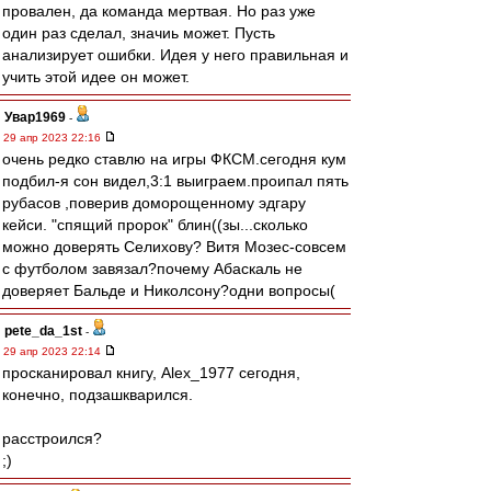
провален, да команда мертвая. Но раз уже
один раз сделал, значиь может. Пусть
анализирует ошибки. Идея у него правильная и
учить этой идее он может.
Увар1969
-
29 апр 2023 22:16
очень редко ставлю на игры ФКСМ.сегодня кум
подбил-я сон видел,3:1 выиграем.проипал пять
рубасов ,поверив доморощенному эдгару
кейси. "спящий пророк" блин((зы...сколько
можно доверять Селихову? Витя Мозес-совсем
с футболом завязал?почему Абаскаль не
доверяет Бальде и Николсону?одни вопросы(
pete_da_1st
-
29 апр 2023 22:14
просканировал книгу, Alex_1977 сегодня,
конечно, подзашкварился.
расстроился?
;)