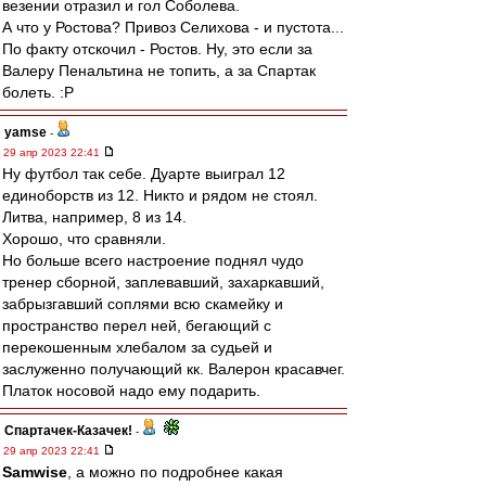
везении отразил и гол Соболева.
А что у Ростова? Привоз Селихова - и пустота...
По факту отскочил - Ростов. Ну, это если за
Валеру Пенальтина не топить, а за Спартак
болеть. :P
yamse
-
29 апр 2023 22:41
Ну футбол так себе. Дуарте выиграл 12
единоборств из 12. Никто и рядом не стоял.
Литва, например, 8 из 14.
Хорошо, что сравняли.
Но больше всего настроение поднял чудо
тренер сборной, заплевавший, захаркавший,
забрызгавший соплями всю скамейку и
пространство перел ней, бегающий с
перекошенным хлебалом за судьей и
заслуженно получающий кк. Валерон красавчег.
Платок носовой надо ему подарить.
Спартачек-Казачек!
-
29 апр 2023 22:41
Samwise
, а можно по подробнее какая