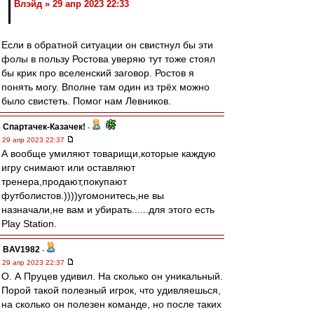
Влэйд » 29 апр 2023 22:33
Если в обратной ситуации он свистнул бы эти
фолы в пользу Ростова уверяю тут тоже стоял
бы крик про вселенский заговор. Ростов я
понять могу. Вполне там один из трёх можно
было свистеть. Помог нам Левников.
Спартачек-Казачек!
-
29 апр 2023 22:37
А вообще умиляют товарищи,которые каждую
игру снимают или оставляют
тренера,продают,покупают
футболистов.))))угомонитесь,не вы
назначали,не вам и убирать......для этого есть
Play Station.
BAV1982
-
29 апр 2023 22:37
О. А Пруцев удивил. На сколько он уникальный.
Порой такой полезный игрок, что удивляешься,
на сколько он полезен команде, но после таких