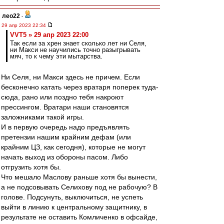
лео22
-
29 апр 2023 22:34
VVT5 » 29 апр 2023 22:00
Так если за хрен знает сколько лет ни Селя,
ни Макси не научились точно разыгрывать
мяч, то к чему эти мытарства.
Ни Селя, ни Макси здесь не причем. Если
бесконечно катать через вратаря поперек туда-
сюда, рано или поздно тебя накроют
прессингом. Вратари наши становятся
заложниками такой игры.
И в первую очередь надо предъявлять
претензии нашим крайним дефам (или
крайним ЦЗ, как сегодня), которые не могут
начать выход из обороны пасом. Либо
отгрузить хотя бы.
Что мешало Маслову раньше хотя бы вынести,
а не подсовывать Селихову под не рабочую? В
голове. Подсунуть, выключиться, не успеть
выйти в линию к центральному защитнику, в
результате не оставить Комличенко в офсайде,