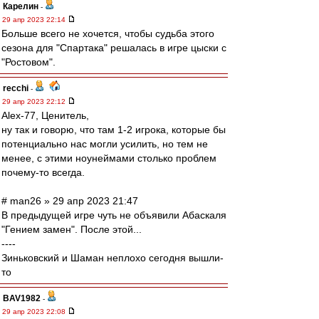
Карелин
-
29 апр 2023 22:14
Больше всего не хочется, чтобы судьба этого
сезона для "Спартака" решалась в игре цыски с
"Ростовом".
recchi
-
29 апр 2023 22:12
Alex-77, Ценитель,
ну так и говорю, что там 1-2 игрока, которые бы
потенциально нас могли усилить, но тем не
менее, с этими ноунеймами столько проблем
почему-то всегда.
# man26 » 29 апр 2023 21:47
В предыдущей игре чуть не объявили Абаскаля
"Гением замен". После этой...
----
Зиньковский и Шаман неплохо сегодня вышли-
то
BAV1982
-
29 апр 2023 22:08