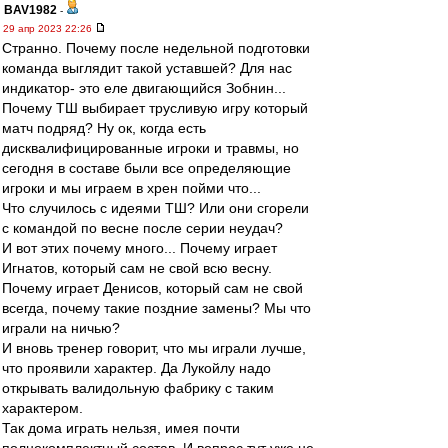
BAV1982
-
29 апр 2023 22:26
Странно. Почему после недельной подготовки
команда выглядит такой уставшей? Для нас
индикатор- это еле двигающийся Зобнин...
Почему ТШ выбирает трусливую игру который
матч подряд? Ну ок, когда есть
дисквалифицированные игроки и травмы, но
сегодня в составе были все определяющие
игроки и мы играем в хрен пойми что...
Что случилось с идеями ТШ? Или они сгорели
с командой по весне после серии неудач?
И вот этих почему много... Почему играет
Игнатов, который сам не свой всю весну.
Почему играет Денисов, который сам не свой
всегда, почему такие поздние замены? Мы что
играли на ничью?
И вновь тренер говорит, что мы играли лучше,
что проявили характер. Да Лукойлу надо
открывать валидольную фабрику с таким
характером.
Так дома играть нельзя, имея почти