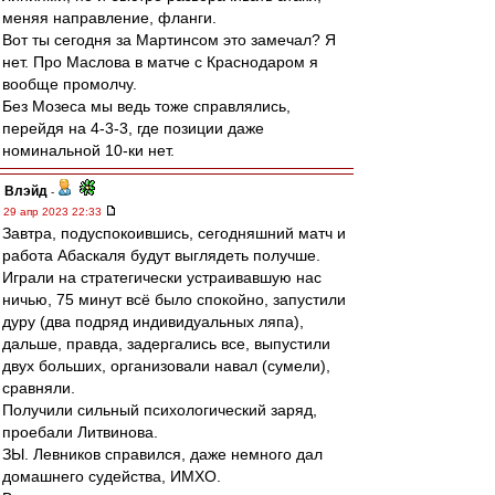
меняя направление, фланги.
Вот ты сегодня за Мартинсом это замечал? Я
нет. Про Маслова в матче с Краснодаром я
вообще промолчу.
Без Мозеса мы ведь тоже справлялись,
перейдя на 4-3-3, где позиции даже
номинальной 10-ки нет.
Влэйд
-
29 апр 2023 22:33
Завтра, подуспокоившись, сегодняшний матч и
работа Абаскаля будут выглядеть получше.
Играли на стратегически устраивавшую нас
ничью, 75 минут всё было спокойно, запустили
дуру (два подряд индивидуальных ляпа),
дальше, правда, задергались все, выпустили
двух больших, организовали навал (сумели),
сравняли.
Получили сильный психологический заряд,
проебали Литвинова.
ЗЫ. Левников справился, даже немного дал
домашнего судейства, ИМХО.