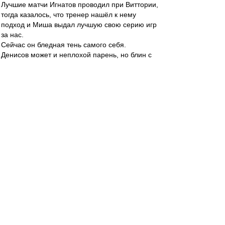
Лучшие матчи Игнатов проводил при Виттории,
тогда казалось, что тренер нашёл к нему
подход и Миша выдал лучшую свою серию игр
за нас.
Сейчас он бледная тень самого себя.
Денисов может и неплохой парень, но блин с
такими траблами с техникой, когда мяч у него
ждёшь постоянно ошибки в передаче или
приёме или обрез...
И как же заметно по нашим высоким, что есть
провал по физике: Мартинс и Соболев
мгновенно кажутся неуклюжими до ужаса.
По подготовке команды к весне к ТШ вопросов
тьма. По ощущениям промахнулись крепко из-
за отсутствия опыта такой подготовки, но нам
от этого не легче.
Как дела у Фернандо в Турции. Ему же 31-32
всего. Идеальная 6-ка для нас на сегодня...
Ценитель
-
29 апр 2023 22:07
Спартак в конце 3 (три) гола забить мог, не
понимаю тех, кто пишет, что это мы