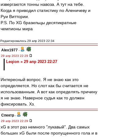
извергаются тонны навоза. А тут на тебе.
Когда я приводил статистику по Аленичеву и
Руи Виттории.
P.S. По XG бразильцы десятикратные
чемпионы мира
Редактировалось 29 апр 2023 22:34
Alex1977
-
29 апр 2023 22:29
Leqion » 29 апр 2023 22:27
Интересный вопрос. Я не знаю как это
определяется. Но слот как бы считается не
использованным. А вот как определять причину
я не знаю. Наверное судья как то должен
фиксировать. Хз.
Спектр
-
29 апр 2023 22:29
xG в этот раз немного "лукавый". Два самых
больших xG были после пропущенного гола и в