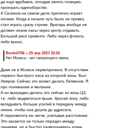
да еще вдобавок, опоздав занять позицию,
проиграть единоборство.
А Селихов на самом деле прилично играет
ногами. Когда в начале чуть было не привез,
стал играть сразу строже. Вратарь вообще не
должен низом пасы через центр отдавать.
Большой риск привезти. Либо через фланги,
либо вынос.
Bordo0706 » 29 апр 2023 22:02
Нет Мозеса - нет связующего звена.
Даже не в Мозесе первопричина. В отсутствии
первого быстрого паса из опорной зоны. Был
Умяров. Сейчас это может делать Литвинов. Я
про понимание и желание.
А он вынужден делать это сейчас из зоны ЦЗ,
т.е. либо выдвигаться выше, бросая зону, либо
вкладывать больше усилий в передачу между
линии, чтобы она дошла до адресата.
И перехватить ее легче, учитывая расстояние.
Это касается не только передач между
линиями, но и быстро разворачивать атаки,