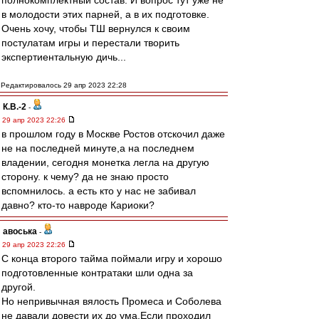
полнокомплектный состав. И вопрос тут уже не
в молодости этих парней, а в их подготовке.
Очень хочу, чтобы ТШ вернулся к своим
постулатам игры и перестали творить
экспертиентальную дичь...
Редактировалось 29 апр 2023 22:28
К.В.-2
-
29 апр 2023 22:26
в прошлом году в Москве Ростов отскочил даже
не на последней минуте,а на последнем
владении, сегодня монетка легла на другую
сторону. к чему? да не знаю просто
вспомнилось. а есть кто у нас не забивал
давно? кто-то навроде Кариоки?
авоська
-
29 апр 2023 22:26
С конца второго тайма поймали игру и хорошо
подготовленные контратаки шли одна за
другой.
Но непривычная вялость Промеса и Соболева
не давали довести их до ума.Если проходил