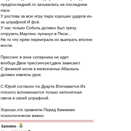
предпоследний,то затыкались на последнем
пасе.
У ростова за всю игру пара хороших ударов из-
за штрафной.И фсё.
У нас только Соболь должен был треху
отгрузить,Мартинс лупанул в Песю…
Не то что прям переиграли,но выиграть вполне
могли.
Прессинг в зоне соперника не идет
вообще.Двое прессингуют,двое зависают.
С физикой косяк в межсезонье.Абаскаль
должен извлечь урок.
С Юрой согласен по Дуарте.Втягивается.Из
плохого вспоминается только непонятная
свеча в своей штрафной.
Хорошо,что сравняли.Перед бамжами
психологически важно.
Samwise
-