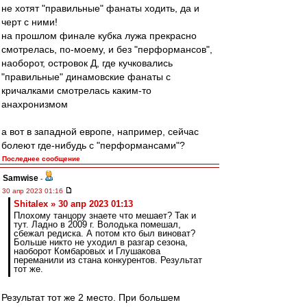
не хотят "правильные" фанаты ходить, да и
черт с ними!
на прошлом финале кубка лужа прекрасно
смотрелась, по-моему, и без "перформансов",
наоборот, островок Д, где кучковались
"правильные" динамовские фанаты с
кричалками смотрелась каким-то
анахронизмом
а вот в западной европе, например, сейчас
болеют где-нибудь с "перформансами"?
Последнее сообщение
Samwise
-
30 апр 2023 01:16
Shitalex » 30 апр 2023 01:13
Плохому танцору знаете что мешает? Так и
тут. Ладно в 2009 г. Володька помешал,
сбежал редиска. А потом кто был виноват?
Больше никто не уходил в разгар сезона,
наоборот Комбаровых и Глушакова
переманили из стана конкурентов. Результат
тот же.
Результат тот же 2 место. При большем