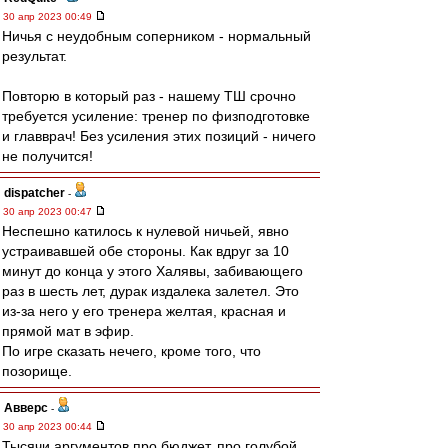
30 апр 2023 00:49
Ничья с неудобным соперником - нормальный
результат.
Повторю в который раз - нашему ТШ срочно
требуется усиление: тренер по физподготовке
и главврач! Без усиления этих позиций - ничего
не получится!
dispatcher
-
30 апр 2023 00:47
Неспешно катилось к нулевой ничьей, явно
устраивавшей обе стороны. Как вдруг за 10
минут до конца у этого Халявы, забивающего
раз в шесть лет, дурак издалека залетел. Это
из-за него у его тренера желтая, красная и
прямой мат в эфир.
По игре сказать нечего, кроме того, что
позорище.
Авверс
-
30 апр 2023 00:44
Тысячи аргументов про бюджет, про голубой