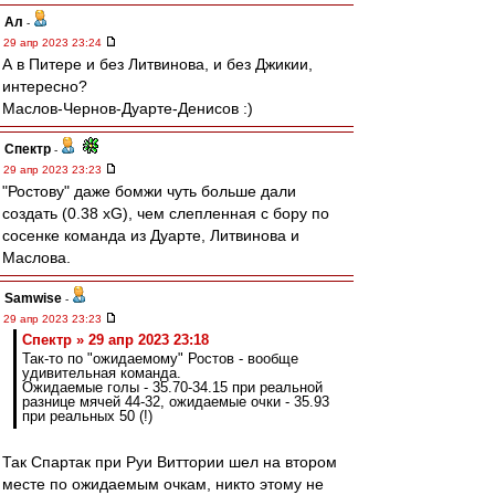
Ал
-
29 апр 2023 23:24
А в Питере и без Литвинова, и без Джикии,
интересно?
Маслов-Чернов-Дуарте-Денисов :)
Спектр
-
29 апр 2023 23:23
"Ростову" даже бомжи чуть больше дали
создать (0.38 xG), чем слепленная с бору по
сосенке команда из Дуарте, Литвинова и
Маслова.
Samwise
-
29 апр 2023 23:23
Спектр » 29 апр 2023 23:18
Так-то по "ожидаемому" Ростов - вообще
удивительная команда.
Ожидаемые голы - 35.70-34.15 при реальной
разнице мячей 44-32, ожидаемые очки - 35.93
при реальных 50 (!)
Так Спартак при Руи Виттории шел на втором
месте по ожидаемым очкам, никто этому не