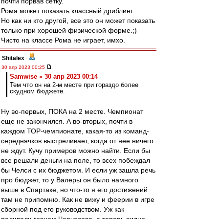
почти порвав сетку.
Рома может показать классный дриблинг.
Но как ни кто другой, все это он может показать
только при хорошей физической форме.;)
Чисто на классе Рома не играет, имхо.
Shitalex
-
30 апр 2023 00:25
Samwise » 30 апр 2023 00:14
Тем что он на 2-м месте при гораздо более
скудном бюджете.
Ну во-первых, ПОКА на 2 месте. Чемпионат
еще не закончился. А во-вторых, почти в
каждом ТОР-чемпионате, какая-то из команд-
середнячков выстреливает, когда от нее ничего
не ждут. Кучу примеров можно найти. Если бы
все решали деньги на поле, то всех побеждал
бы Челси с их бюджетом. И если уж зашла речь
про бюджет, то у Валеры он было намного
выше в Спартаке, но что-то я его достижений
там не припомню. Как не вижу и феерии в игре
сборной под его руководством. Уж как