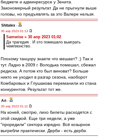
бюджете и админресурсе у Зенита.
Закономерный результат. Да не прыгнули выше
головы, но предъявлять за это Валере нельзя.
Shitalex
-
30 апр 2023 01:13
Samwise » 30 апр 2023 01:02
Да трагедия . И это помешало выиграть
чемпионство.
Плохому танцору знаете что мешает? ;) Так и
тут. Ладно в 2009 г. Володька помешал, сбежал
редиска. А потом кто был виноват? Больше
никто не уходил в разгар сезона, наоборот
Комбаровых и Глушакова переманили из стана
конкурентов. Результат тот же.
Ал
-
30 апр 2023 01:11
На коней, смотрю, лихо билеты расходятся с
этой скидкой. Еще три недели, а уже
"проредили" сектора изрядно. Всё козырное
выгребли практически. Дерби - есть дерби.