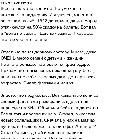
тысяч зрителей.
Всё равно мало, конечно. Но уже что-то
похожее на поддержку. И я уверен, что это в
основном за счёт 1922 денариев, да-да. Народ
откликнулся на 50% скидку на билеты. Вот вам
и "цена не важна". Ещё как важна. И хорошо,
что в клубе это поняли.
Отдельно по гендерному составу. Много, даже
ОЧЕНЬ много семей с детьми и женщин.
Намного больше, чем было на Краснодаре.
Причём, не только юных поклонниц футбола,
но и вполне себе взрослых дам. Детворы всех
возрастов. Сидят, флажками машут.
Знаете, что подумалось. Вот хоккейные кони со
своими фанатами разосрались вдрызг при
переезде на ЗИЛ. Объявили бойкот, а директор
Есмантович послал их на х. Сказал, вырастим
новых болельщиков. Сначала у них на матчах
пустовато было даже на плей-офф. А теперь?
Стало больше детей и женщин, папиков
солидных, подростков. Музончик для них