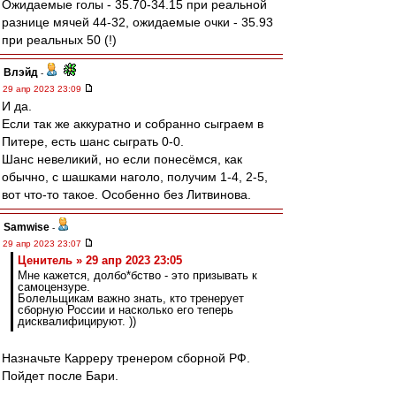
Ожидаемые голы - 35.70-34.15 при реальной
разнице мячей 44-32, ожидаемые очки - 35.93
при реальных 50 (!)
Влэйд
-
29 апр 2023 23:09
И да.
Если так же аккуратно и собранно сыграем в
Питере, есть шанс сыграть 0-0.
Шанс невеликий, но если понесёмся, как
обычно, с шашками наголо, получим 1-4, 2-5,
вот что-то такое. Особенно без Литвинова.
Samwise
-
29 апр 2023 23:07
Ценитель » 29 апр 2023 23:05
Мне кажется, долбо*бство - это призывать к
самоцензуре.
Болельщикам важно знать, кто тренерует
сборную России и насколько его теперь
дисквалифицируют. ))
Назначьте Карреру тренером сборной РФ.
Пойдет после Бари.