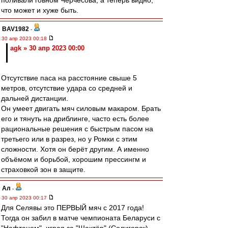
поливали говном Черчесова, а теперь видно,
что может и хуже быть.
BAV1982
-
30 апр 2023 00:18
agk » 30 апр 2023 00:00
Отсутствие паса на расстояние свыше 5
метров, отсутствие удара со средней и
дальней дистанции.
Он умеет двигать мяч силовым макаром. Брать
его и тянуть на дриблинге, часто есть более
рациональные решения с быстрым пасом на
третьего или в разрез, но у Ромки с этим
сложности. Хотя он берёт другим. А именно
объёмом и борьбой, хорошим прессингм и
страховкой зон в защите.
Ал
-
30 апр 2023 00:17
Для Селявы это ПЕРВЫЙ мяч с 2017 года!
Тогда он забил в матче чемпионата Беларуси с