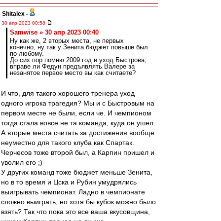
Shitalex
-
30 апр 2023 00:58
Samwise » 30 апр 2023 00:40
Ну как же, 2 вторых места, не первых
конечно, ну так у Зенита бюджет повыше был
по-любому.
До сих пор помню 2009 год и уход Быстрова,
вправе ли Федун предъявлять Валере за
незанятое первое место вы как считаете?
И что, для такого хорошего тренера уход
одного игрока трагедия? Мы и с Быстровым на
первом месте не были, если че. И чемпионом
тогда стала вовсе не та команда, куда он ушел.
А вторые места считать за достижения вообще
неуместно для такого клуба как Спартак.
Черчесов тоже второй был, а Карпин пришел и
уволил его ;)
У других команд тоже бюджет меньше Зенита,
но в то время и Цска и Рубин умудрялись
выигрывать чемпионат. Ладно в чемпионате
сложно выиграть, но хотя бы кубок можно было
взять? Так что пока это все ваша вкусовщина,