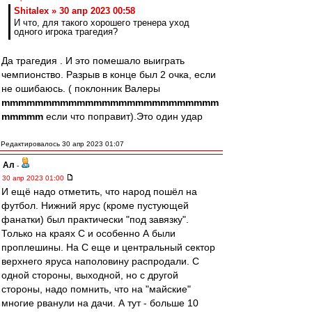
Shitalex » 30 апр 2023 00:58
И что, для такого хорошего тренера уход
одного игрока трагедия?
Да трагедия . И это помешало выиграть
чемпионство. Разрыв в конце был 2 очка, если
не ошибаюсь. ( поклонник Валеры
mmmmmmmmmmmmmmmmmmmmmmmmmm
mmmmm
если что поправит).Это один удар
Редактировалось 30 апр 2023 01:07
Ал
-
30 апр 2023 01:00
И ещё надо отметить, что народ пошёл на
футбол. Нижний ярус (кроме пустующей
фанатки) был практически "под завязку".
Только на краях С и особенно А были
проплешины. На С еще и центральный сектор
верхнего яруса наполовину распродали. С
одной стороны, выходной, но с другой
стороны, надо помнить, что на "майские"
многие рванули на дачи. А тут - больше 10