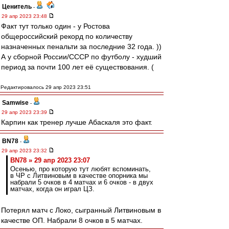
Ценитель
-
29 апр 2023 23:48
Факт тут только один - у Ростова
общероссийский рекорд по количеству
назначенных пенальти за последние 32 года. ))
А у сборной России/СССР по футболу - худший
период за почти 100 лет её существования. (
Редактировалось 29 апр 2023 23:51
Samwise
-
29 апр 2023 23:39
Карпин как тренер лучше Абаскаля это факт.
BN78
-
29 апр 2023 23:32
BN78 » 29 апр 2023 23:07
Осенью, про которую тут любят вспоминать,
в ЧР с Литвиновым в качестве опорника мы
набрали 5 очков в 4 матчах и 6 очков - в двух
матчах, когда он играл ЦЗ.
Потерял матч с Локо, сыгранный Литвиновым в
качестве ОП. Набрали 8 очков в 5 матчах.