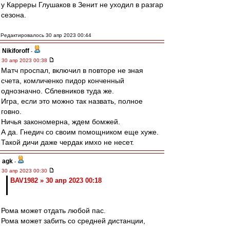
у Карреры Глушаков в Зенит не уходил в разгар
сезона.
Редактировалось 30 апр 2023 00:44
Nikiforoff
-
30 апр 2023 00:38
Матч проспал, включил в повторе не зная
счета, комличенко пидор конченный
однозначно. Сблевников туда же.
Игра, если это можно так назвать, полное
говно.
Ничья закономерна, ждем бомжей.
А да. Гнедич со своим помощником еще хуже.
Такой дичи даже чердак имхо не несет.
agk
-
30 апр 2023 00:30
BAV1982 » 30 апр 2023 00:18
Рома может отдать любой пас.
Рома может забить со средней дистанции,