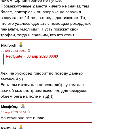
ничем Карпин-тренер не лучше.
Промежуточные 2 места ничего не значат, тем
более, повторюсь, он впервые не завалил
весну за эти 14 лет, вот ведь достижение. То,
что это удалось сделать с помощью рекордных
пенальти, умолчим?) Пусть покажет свои
трофеи, тогда и сравним, кто что стоит...
Nikiforoff
-
30 апр 2023 00:52
RedQuite » 30 апр 2023 00:49
Лех, че хускоред говорит по поводу данных
вакансий ;-)
Есть там иксжы для персонала)) ну там для
врачей сколько травм вылечил, для физруков
обьем бега на поле и т д))))
МосфОлд
-
30 апр 2023 00:51
На стадионе все иначе...
RedQuite
-