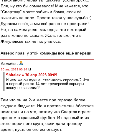
"Нафтаном", играя за "Шахтёр" (Солигорск)...
Бля, ну кто бы сомневался! Мне кажется, что
"Спартаку" может забить и бочка, если её
выкатить на поле. Просто такая у нас судьба :)
Дуракам везёт, а мы всё равно не проиграли!
Не, на самом деле, молодцы, что в который
раз в конце не скисли. Жаль только, что в
Жигулёвске так не получилось.
Авверс прав, у этой команды всё ещё впереди.
Samwise
-
30 апр 2023 00:14
Shitalex » 30 апр 2023 00:09
И чем же он лучше, стесняюсь спросить? Что
в первый раз за 14 лет тренерской карьеры
весну не завалил?
Тем что он на 2-м месте при гораздо более
скудном бюджете. Но я против смены Абаскаля
немотря ни на что, потому что Спартак играет
при нем в красивый футбол. И надо выйти из
этого порочного круга, если дали тренеру
время, пусть он его использует.