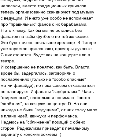
написали, вместо традиционных кричалок
теперь организованно скандируют под музыку
с ведущим. И никто уже особо не вспоминает
про "правильных" фанов с их барабанами.
Я это к чему. Как бы мы не остались без
фанатов на всём футболе по той же схеме.
Это будет очень печальное зрелище. В Питере
уже хористов приглашают, оркестры духовые...
С них станется. Будет как на концерте или в
театре.
И совершенно не понятно, как быть. Власти,
вроде бы, задергались, заговорили о
послаблениях (только на "особо опасные"
матчи фанайди), но пока совсем отказываться
не планируют. И фанаты "задёргались". Часть
"фирменных", насколько я понимаю. Гопота
"залётная", та вся уже на центре D. Но они
никогда не были "ведущими", от них толку мало
в плане идей, движухи и перфоманса.
Надеюсь на "сближение" позиций с обеих
сторон. Радикализм приведёт к печальному
варинату с конским хоккеем :(