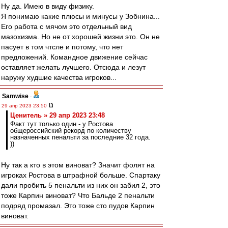
Ну да. Имею в виду физику.
Я понимаю какие плюсы и минусы у Зобнина...
Его работа с мячом это отдельный вид
мазохизма. Но не от хорошей жизни это. Он не
пасует в том чтсле и потому, что нет
предложений. Командное движение сейчас
оставляет желать лучшего. Отсюда и лезут
наружу худшие качества игроков...
Samwise
-
29 апр 2023 23:50
Ценитель » 29 апр 2023 23:48
Факт тут только один - у Ростова
общероссийский рекорд по количеству
назначенных пенальти за последние 32 года.
))
Ну так а кто в этом виноват? Значит фолят на
игроках Ростова в штрафной больше. Спартаку
дали пробить 5 пенальти из них он забил 2, это
тоже Карпин виноват? Что Бальде 2 пенальти
подряд промазал. Это тоже сто пудов Карпин
виноват.