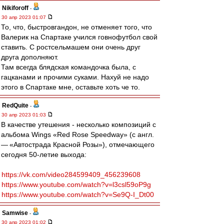
Nikiforoff
-
30 апр 2023 01:07
То, что, быстровгандон, не отменяет того, что
Валерик на Спартаке учился говнофутбол свой
ставить. С ростсельмашем они очень друг
друга дополняют.
Там всегда блядская командочка была, с
гацканами и прочими суками. Нахуй не надо
этого в Спартаке мне, оставьте хоть че то.
RedQuite
-
30 апр 2023 01:03
В качестве утешения - несколько композиций с
альбома Wings «Red Rose Speedway» (с англ.
— «Автострада Красной Розы»), отмечающего
сегодня 50-летие выхода:
https://vk.com/video284599409_456239608
https://www.youtube.com/watch?v=l3csl59oP9g
https://www.youtube.com/watch?v=Se9Q-I_Dt00
Samwise
-
30 апр 2023 01:02