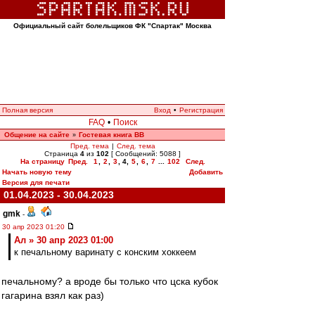
Официальный сайт болельщиков ФК "Спартак" Москва
Полная версия
Вход
•
Регистрация
FAQ
•
Поиск
Общение на сайте
Гостевая книга ВВ
»
Пред. тема
|
След. тема
Страница
4
из
102
[ Сообщений: 5088 ]
На страницу
Пред.
1
,
2
,
3
,
4
,
5
,
6
,
7
...
102
След.
Начать новую тему
Добавить
Версия для печати
01.04.2023 - 30.04.2023
gmk
-
30 апр 2023 01:20
Ал » 30 апр 2023 01:00
к печальному варинату с конским хоккеем
печальному? а вроде бы только что цска кубок
гагарина взял как раз)