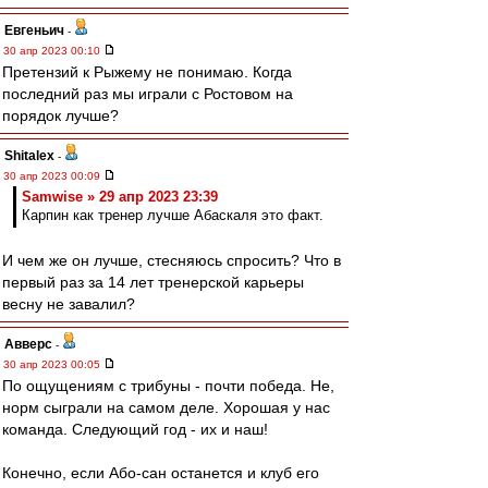
Евгеньич
-
30 апр 2023 00:10
Претензий к Рыжему не понимаю. Когда
последний раз мы играли с Ростовом на
порядок лучше?
Shitalex
-
30 апр 2023 00:09
Samwise » 29 апр 2023 23:39
Карпин как тренер лучше Абаскаля это факт.
И чем же он лучше, стесняюсь спросить? Что в
первый раз за 14 лет тренерской карьеры
весну не завалил?
Авверс
-
30 апр 2023 00:05
По ощущениям с трибуны - почти победа. Не,
норм сыграли на самом деле. Хорошая у нас
команда. Следующий год - их и наш!
Конечно, если Або-сан останется и клуб его