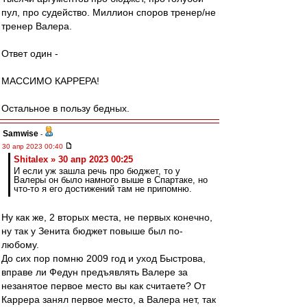
пул, про судейство. Миллион споров тренер/не
тренер Валера.
Ответ один -
МАССИМО КАРРЕРА!
Остальное в пользу бедных.
Samwise
-
30 апр 2023 00:40
Shitalex » 30 апр 2023 00:25
И если уж зашла речь про бюджет, то у
Валеры он было намного выше в Спартаке, но
что-то я его достижений там не припомню.
Ну как же, 2 вторых места, не первых конечно,
ну так у Зенита бюджет повыше был по-
любому.
До сих пор помню 2009 год и уход Быстрова,
вправе ли Федун предъявлять Валере за
незанятое первое место вы как считаете? От
Каррера занял первое место, а Валера нет, так