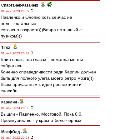
Спартачек-Казачек!
-
01 май 2023 20:39
Павленко и Онопко хоть сейчас на
поле...остальные
согласно возраста)))Бояра потешный с
пузиком)))
Tirox
-
01 май 2023 20:32
Блин слезы, на глазах... команда мечты
собралась...
Конечно справедливости ради Карпин должен
быть для полного улета моего ретро мозга)))
Всем причастным к идее респектище и
спасибо
Карелин
-
01 май 2023 20:30
Вышли - Павленко, Мостовой. Пока 0:0.
Преимущество - у красно-бело-чёрных.
МосфОлд
-
01 май 2023 20:28