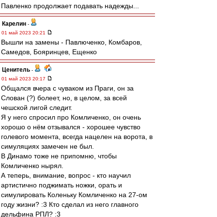
Павленко продолжает подавать надежды...
Карелин
-
01 май 2023 20:21
Вышли на замены - Павлюченко, Комбаров,
Самедов, Бояринцев, Ещенко
Ценитель
-
01 май 2023 20:17
Общался вчера с чуваком из Праги, он за
Слован (?) болеет, но, в целом, за всей
чешской лигой следит.
Я у него спросил про Комличенко, он очень
хорошо о нём отзывался - хорошее чувство
голевого момента, всегда нацелен на ворота, в
симуляциях замечен не был.
В Динамо тоже не припомню, чтобы
Комличенко нырял.
А теперь, внимание, вопрос - кто научил
артистично поджимать ножки, орать и
симулировать Коленьку Комличенко на 27-ом
году жизни? :3 Кто сделал из него главного
дельфина РПЛ? :3