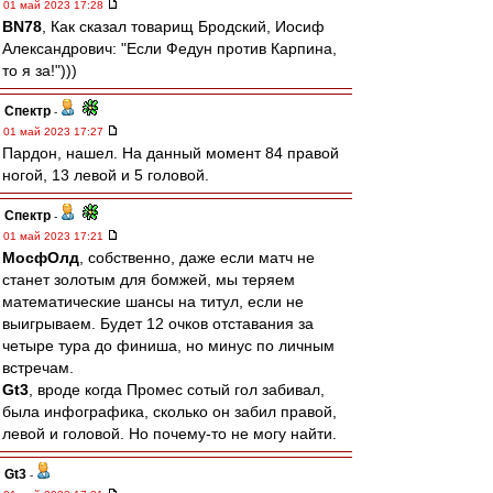
01 май 2023 17:28
BN78
, Как сказал товарищ Бродский, Иосиф
Александрович: "Если Федун против Карпина,
то я за!")))
Спектр
-
01 май 2023 17:27
Пардон, нашел. На данный момент 84 правой
ногой, 13 левой и 5 головой.
Спектр
-
01 май 2023 17:21
МосфОлд
, собственно, даже если матч не
станет золотым для бомжей, мы теряем
математические шансы на титул, если не
выигрываем. Будет 12 очков отставания за
четыре тура до финиша, но минус по личным
встречам.
Gt3
, вроде когда Промес сотый гол забивал,
была инфографика, сколько он забил правой,
левой и головой. Но почему-то не могу найти.
Gt3
-