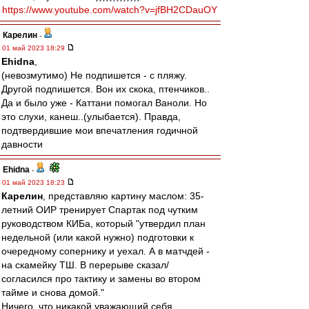
https://www.youtube.com/watch?v=jfBH2CDauOY
Карелин
-
01 май 2023 18:29
Ehidna
,
(невозмутимо) Не подпишется - с пляжу.
Другой подпишется. Вон их скока, птенчиков..
Да и было уже - Каттани помогал Ваноли. Но
это слухи, канеш..(улыбается). Правда,
подтвердившие мои впечатления годичной
давности
Ehidna
-
01 май 2023 18:23
Карелин
, представляю картину маслом: 35-
летний ОИР тренирует Спартак под чутким
руководством КИБа, который "утвердил план
недельной (или какой нужно) подготовки к
очередному сопернику и уехал. А в матчдей -
на скамейку ТШ. В перерыве сказал/
согласился про тактику и замены во втором
тайме и снова домой."
Ничего, что никакой уважающий себя