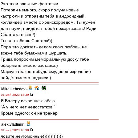
Это твои влажные фантазии.
Потерпи немного, скоро получу новые
кастрюли и отправим тебя в андроидный
коллайдер вместе с хренскорредом. Ты нужен
для науки, придётся тобой пожертвовать! Ради
Спартака ессно!)
Ты же любишь Спартак!))
Пора это доказать делом свою любовь, не
всеже тебе бумажками шуршать.
Трива попросим мемориальную доску тебе
оформить вместо заставки.)
Маркуша какое-нибудь «мудрое» изречение
найдёт вместо подписи.)
Mike Lebedev
-
01 май 2023 18:39
Я Валеру искренне люблю
"А у него нет недостатков!"
Кроме одного: он не тренер
alek.vladimir
-
01 май 2023 18:38
ловите,неугомонные)))))))))))))