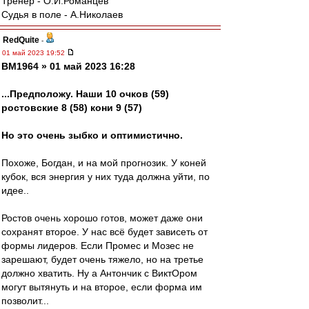
Тренер - О.И.Романцев
Судья в поле - А.Николаев
RedQuite
-
01 май 2023 19:52
BM1964 » 01 май 2023 16:28
...Предположу. Наши 10 очков (59)
ростовские 8 (58) кони 9 (57)
Но это очень зыбко и оптимистично.
Похоже, Богдан, и на мой прогнозик. У коней
кубок, вся энергия у них туда должна уйти, по
идее..
Ростов очень хорошо готов, может даже они
сохранят второе. У нас всё будет зависеть от
формы лидеров. Если Промес и Мозес не
зарешают, будет очень тяжело, но на третье
должно хватить. Ну а Антончик с ВиктОром
могут вытянуть и на второе, если форма им
позволит...