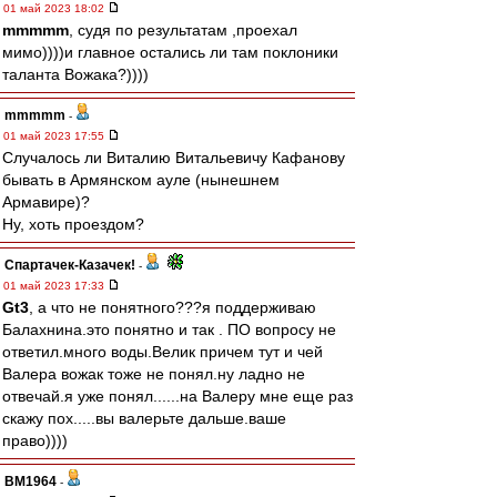
01 май 2023 18:02
mmmmm
, судя по результатам ,проехал
мимо))))и главное остались ли там поклоники
таланта Вожака?))))
mmmmm
-
01 май 2023 17:55
Случалось ли Виталию Витальевичу Кафанову
бывать в Армянском ауле (нынешнем
Армавире)?
Ну, хоть проездом?
Спартачек-Казачек!
-
01 май 2023 17:33
Gt3
, а что не понятного???я поддерживаю
Балахнина.это понятно и так . ПО вопросу не
ответил.много воды.Велик причем тут и чей
Валера вожак тоже не понял.ну ладно не
отвечай.я уже понял......на Валеру мне еще раз
скажу пох.....вы валерьте дальше.ваше
право))))
BM1964
-