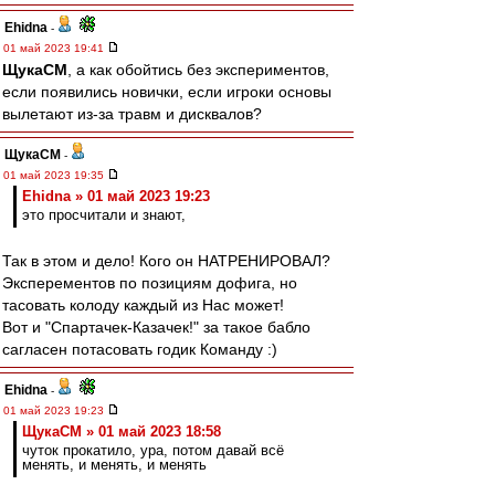
Ehidna
-
01 май 2023 19:41
ЩукаСМ
, а как обойтись без экспериментов,
если появились новички, если игроки основы
вылетают из-за травм и дисквалов?
ЩукаСМ
-
01 май 2023 19:35
Ehidna » 01 май 2023 19:23
это просчитали и знают,
Так в этом и дело! Кого он НАТРЕНИРОВАЛ?
Эксперементов по позициям дофига, но
тасовать колоду каждый из Нас может!
Вот и "Спартачек-Казачек!" за такое бабло
сагласен потасовать годик Команду :)
Ehidna
-
01 май 2023 19:23
ЩукаСМ » 01 май 2023 18:58
чуток прокатило, ура, потом давай всё
менять, и менять, и менять