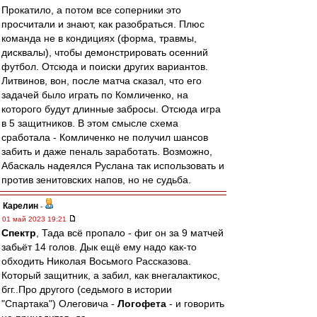
Прокатило, а потом все соперники это
просчитали и знают, как разобраться. Плюс
команда не в кондициях (форма, травмы,
дисквалы), чтобы демонстрировать осенний
футбол. Отсюда и поиски других вариантов.
Литвинов, вон, после матча сказал, что его
задачей было играть по Комличенко, на
которого будут длинные забросы. Отсюда игра
в 5 защитников. В этом смысле схема
сработала - Комличенко не получил шансов
забить и даже пеналь заработать. Возможно,
Абаскаль надеялся Руслана так использовать и
против зенитовских напов, но не судьба.
Карелин
-
01 май 2023 19:21
Спектр
, Тада всё пропало - фиг он за 9 матчей
забьёт 14 голов. Дык ещё ему надо как-то
обходить Николая Восьмого Рассказова.
Который защитник, а забил, как внегалактикос,
бгг..Про другого (седьмого в истории
"Спартака") Олеговича -
Логофета
- и говорить