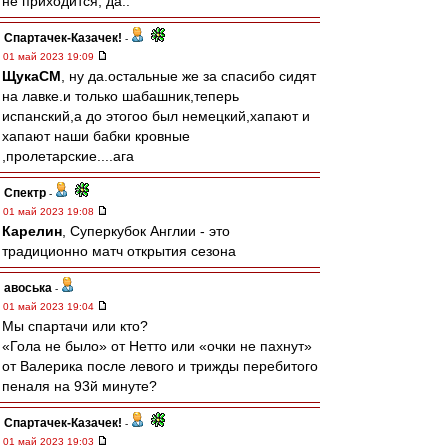
не приходится, да..
Спартачек-Казачек!
-
01 май 2023 19:09
ЩукаСМ
, ну да.остальные же за спасибо сидят
на лавке.и только шабашник,теперь
испанский,а до этогоо был немецкий,хапают и
хапают наши бабки кровные
,пролетарские....ага
Спектр
-
01 май 2023 19:08
Карелин
, Суперкубок Англии - это
традиционно матч открытия сезона
авоська
-
01 май 2023 19:04
Мы спартачи или кто?
«Гола не было» от Нетто или «очки не пахнут»
от Валерика после левого и трижды перебитого
пеналя на 93й минуте?
Спартачек-Казачек!
-
01 май 2023 19:03