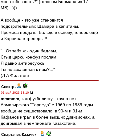
мне любезность?" (голосом Бормана из 17
МВ)...)))
А вообще - это уже становится
подозрительным: Шамара в капитаны,
Промеса продать, Бальде в основу, теперь ещё
и Карпина в тренеры!!!
"...От тебя ж - один бедлам,
Стыд царю, конфуз послам!
Я давно антиресуюсь,
Ты не засланная к нам?..."
(Л.А.Филатов)
Спектр
-
01 май 2023 18:10
mmmmm
, как футболисту - точно нет.
Армавирского "Торпедо" с 1969 по 1989 годы
вообще не существовало, в 90-м и 91-м
Кафанов играл в более высших дивизионах, а
доигрывал в чемпионате Казахстана.
Спартачек-Казачек!
-