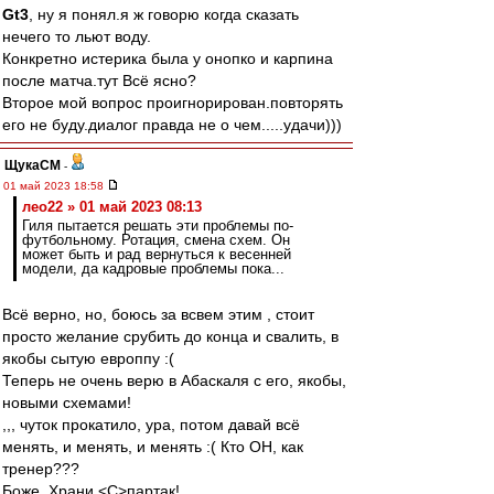
Gt3
, ну я понял.я ж говорю когда сказать
нечего то льют воду.
Конкретно истерика была у онопко и карпина
после матча.тут Всё ясно?
Второе мой вопрос проигнорирован.повторять
его не буду.диалог правда не о чем.....удачи)))
ЩукаСМ
-
01 май 2023 18:58
лео22 » 01 май 2023 08:13
Гиля пытается решать эти проблемы по-
футбольному. Ротация, смена схем. Он
может быть и рад вернуться к весенней
модели, да кадровые проблемы пока...
Всё верно, но, боюсь за всвем этим , стоит
просто желание срубить до конца и свалить, в
якобы сытую европпу :(
Теперь не очень верю в Абаскаля с его, якобы,
новыми схемами!
,,, чуток прокатило, ура, потом давай всё
менять, и менять, и менять :( Кто ОН, как
тренер???
Боже, Храни <C>партак!