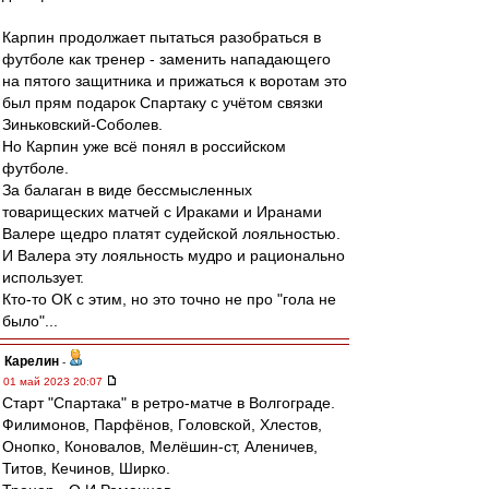
Карпин продолжает пытаться разобраться в
футболе как тренер - заменить нападающего
на пятого защитника и прижаться к воротам это
был прям подарок Спартаку с учётом связки
Зиньковский-Соболев.
Но Карпин уже всё понял в российском
футболе.
За балаган в виде бессмысленных
товарищеских матчей с Ираками и Иранами
Валере щедро платят судейской лояльностью.
И Валера эту лояльность мудро и рационально
использует.
Кто-то ОК с этим, но это точно не про "гола не
было"...
Карелин
-
01 май 2023 20:07
Старт "Спартака" в ретро-матче в Волгограде.
Филимонов, Парфёнов, Головской, Хлестов,
Онопко, Коновалов, Мелёшин-ст, Аленичев,
Титов, Кечинов, Ширко.