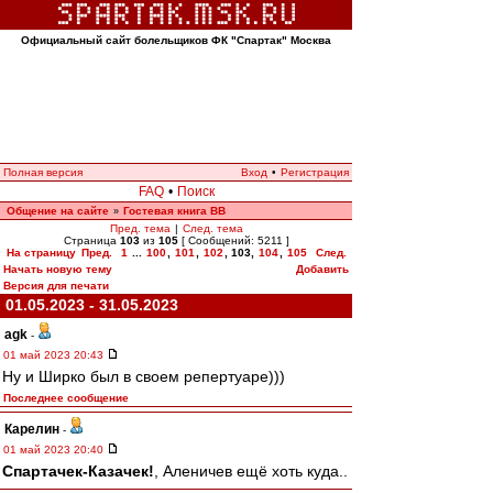
Официальный сайт болельщиков ФК "Спартак" Москва
Полная версия
Вход
•
Регистрация
FAQ
•
Поиск
Общение на сайте
Гостевая книга ВВ
»
Пред. тема
|
След. тема
Страница
103
из
105
[ Сообщений: 5211 ]
На страницу
Пред.
1
...
100
,
101
,
102
,
103
,
104
,
105
След.
Начать новую тему
Добавить
Версия для печати
01.05.2023 - 31.05.2023
agk
-
01 май 2023 20:43
Ну и Ширко был в своем репертуаре)))
Последнее сообщение
Карелин
-
01 май 2023 20:40
Спартачек-Казачек!
, Аленичев ещё хоть куда..