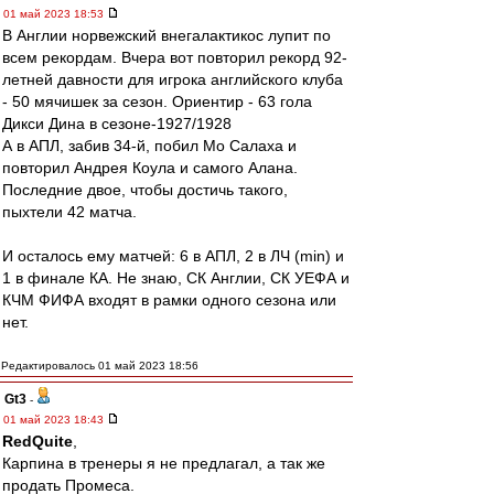
01 май 2023 18:53
В Англии норвежский внегалактикос лупит по
всем рекордам. Вчера вот повторил рекорд 92-
летней давности для игрока английского клуба
- 50 мячишек за сезон. Ориентир - 63 гола
Дикси Дина в сезоне-1927/1928
А в АПЛ, забив 34-й, побил Мо Салаха и
повторил Андрея Коула и самого Алана.
Последние двое, чтобы достичь такого,
пыхтели 42 матча.
И осталось ему матчей: 6 в АПЛ, 2 в ЛЧ (min) и
1 в финале КА. Не знаю, СК Англии, СК УЕФА и
КЧМ ФИФА входят в рамки одного сезона или
нет.
Редактировалось 01 май 2023 18:56
Gt3
-
01 май 2023 18:43
RedQuite
,
Карпина в тренеры я не предлагал, а так же
продать Промеса.