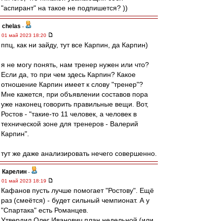
"аспирант" на такое не подпишется? ))
chelas
-
01 май 2023 18:20
ппц, как ни зайду, тут все Карпин, да Карпин)
я не могу понять, нам тренер нужен или что?
Если да, то при чем здесь Карпин? Какое
отношение Карпин имеет к слову "тренер"?
Мне кажется, при объявлении составов пора
уже наконец говорить правильные вещи. Вот,
Ростов - "такие-то 11 человек, а человек в
технической зоне для тренеров - Валерий
Карпин".
тут же даже анализировать нечего совершенно.
Карелин
-
01 май 2023 18:19
Кафанов пусть лучше помогает "Ростову". Ещё
раз (смеётся) - будет сильный чемпионат. А у
"Спартака" есть Романцев.
Утвердил Олег Иванович план недельной (или