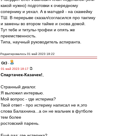
какой нужно) подготовки к очередному
сопернику и уехал. А в матчдей - на скамейку
ТШ. В перерыве сказал/согласился про тактику
и замены во втором тайме и снова домой.
Тут тебе и титулы-трофеи и опять же
преемственность.
Типа, научный руководитель аспиранта.
Редактировалось 01 май 2023 18:22
Gt3
-
01 май 2023 18:17
Спартачек-Казачек!
,
Странный диалог.
Я выложил интервью.
Мой вопрос - где истерика?
Твой ответ - про истерику написал не я,это
слова Балахнина...а он не мальчик в футболе
тем более
ростовский парень.
Ещё раз: где истерика?