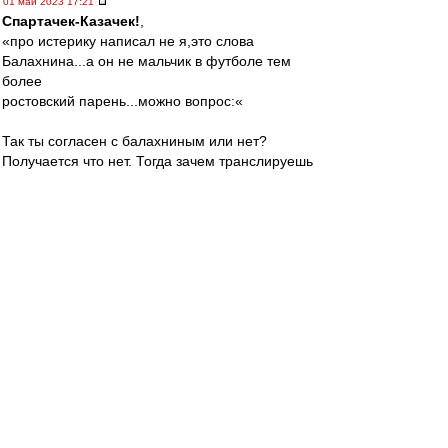
01 май 2023 17:21
Спартачек-Казачек!
,
«про истерику написал не я,это слова
Балахнина...а он не мальчик в футболе тем
более
ростовский парень...можно вопрос:«
Так ты согласен с балахниным или нет?
Получается что нет. Тогда зачем транслируешь
слова этого(не известного мне) человека? Это
странно.
Твой вопрос: меня это в принципе не волнует,
но если спросил - отвечу.
Валеру удаляют и наказывают за поведение и
слова.
Такого гонения и несправедливости как при
Велике, я не помню вообще применительно ни
к какому тренеру вообще. Не помер, стал
сильнее и мудрее. Валера НАШ! Лидер и
вожак! И с камарильей он боролся всегда и с
несправедливостью. За что ему огромное
спасибо!