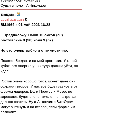
Тренер - О.И.Романцев
Судья в поле - А.Николаев
RedQuite
-
01 май 2023 19:52
BM1964 » 01 май 2023 16:28
...Предположу. Наши 10 очков (59)
ростовские 8 (58) кони 9 (57)
Но это очень зыбко и оптимистично.
Похоже, Богдан, и на мой прогнозик. У коней
кубок, вся энергия у них туда должна уйти, по
идее..
Ростов очень хорошо готов, может даже они
сохранят второе. У нас всё будет зависеть от
формы лидеров. Если Промес и Мозес не
зарешают, будет очень тяжело, но на третье
должно хватить. Ну а Антончик с ВиктОром
могут вытянуть и на второе, если форма им
позволит...