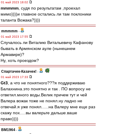
01 май 2023 18:02
mmmmm
, судя по результатам ,проехал
мимо))))и главное остались ли там поклоники
таланта Вожака?))))
mmmmm
-
01 май 2023 17:55
Случалось ли Виталию Витальевичу Кафанову
бывать в Армянском ауле (нынешнем
Армавире)?
Ну, хоть проездом?
Спартачек-Казачек!
-
01 май 2023 17:33
Gt3
, а что не понятного???я поддерживаю
Балахнина.это понятно и так . ПО вопросу не
ответил.много воды.Велик причем тут и чей
Валера вожак тоже не понял.ну ладно не
отвечай.я уже понял......на Валеру мне еще раз
скажу пох.....вы валерьте дальше.ваше
право))))
BM1964
-