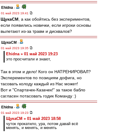
Ehidna
-
01 май 2023 19:41
ЩукаСМ
, а как обойтись без экспериментов,
если появились новички, если игроки основы
вылетают из-за травм и дисквалов?
ЩукаСМ
-
01 май 2023 19:35
Ehidna » 01 май 2023 19:23
это просчитали и знают,
Так в этом и дело! Кого он НАТРЕНИРОВАЛ?
Эксперементов по позициям дофига, но
тасовать колоду каждый из Нас может!
Вот и "Спартачек-Казачек!" за такое бабло
сагласен потасовать годик Команду :)
Ehidna
-
01 май 2023 19:23
ЩукаСМ » 01 май 2023 18:58
чуток прокатило, ура, потом давай всё
менять, и менять, и менять