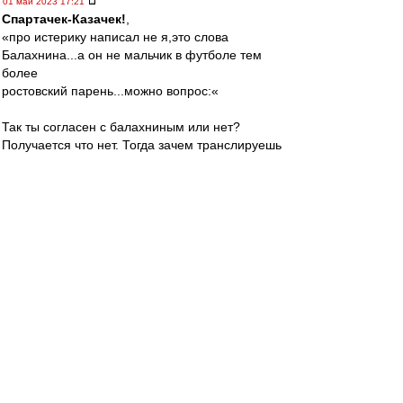
01 май 2023 17:21
Спартачек-Казачек!
,
«про истерику написал не я,это слова
Балахнина...а он не мальчик в футболе тем
более
ростовский парень...можно вопрос:«
Так ты согласен с балахниным или нет?
Получается что нет. Тогда зачем транслируешь
слова этого(не известного мне) человека? Это
странно.
Твой вопрос: меня это в принципе не волнует,
но если спросил - отвечу.
Валеру удаляют и наказывают за поведение и
слова.
Такого гонения и несправедливости как при
Велике, я не помню вообще применительно ни
к какому тренеру вообще. Не помер, стал
сильнее и мудрее. Валера НАШ! Лидер и
вожак! И с камарильей он боролся всегда и с
несправедливостью. За что ему огромное
спасибо!