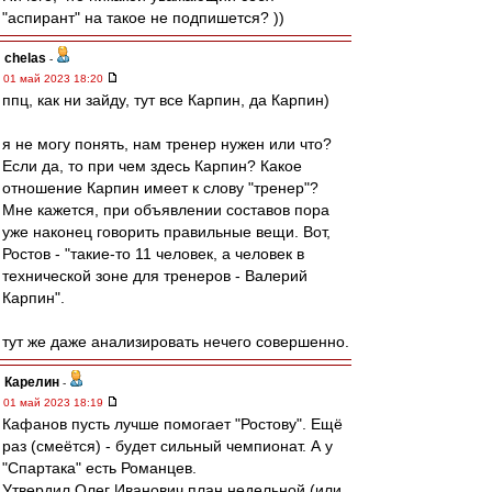
"аспирант" на такое не подпишется? ))
chelas
-
01 май 2023 18:20
ппц, как ни зайду, тут все Карпин, да Карпин)
я не могу понять, нам тренер нужен или что?
Если да, то при чем здесь Карпин? Какое
отношение Карпин имеет к слову "тренер"?
Мне кажется, при объявлении составов пора
уже наконец говорить правильные вещи. Вот,
Ростов - "такие-то 11 человек, а человек в
технической зоне для тренеров - Валерий
Карпин".
тут же даже анализировать нечего совершенно.
Карелин
-
01 май 2023 18:19
Кафанов пусть лучше помогает "Ростову". Ещё
раз (смеётся) - будет сильный чемпионат. А у
"Спартака" есть Романцев.
Утвердил Олег Иванович план недельной (или