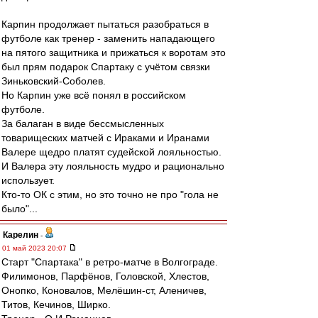
Карпин продолжает пытаться разобраться в
футболе как тренер - заменить нападающего
на пятого защитника и прижаться к воротам это
был прям подарок Спартаку с учётом связки
Зиньковский-Соболев.
Но Карпин уже всё понял в российском
футболе.
За балаган в виде бессмысленных
товарищеских матчей с Ираками и Иранами
Валере щедро платят судейской лояльностью.
И Валера эту лояльность мудро и рационально
использует.
Кто-то ОК с этим, но это точно не про "гола не
было"...
Карелин
-
01 май 2023 20:07
Старт "Спартака" в ретро-матче в Волгограде.
Филимонов, Парфёнов, Головской, Хлестов,
Онопко, Коновалов, Мелёшин-ст, Аленичев,
Титов, Кечинов, Ширко.