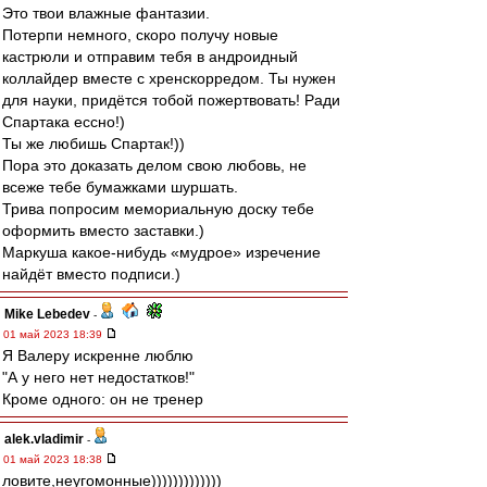
Это твои влажные фантазии.
Потерпи немного, скоро получу новые
кастрюли и отправим тебя в андроидный
коллайдер вместе с хренскорредом. Ты нужен
для науки, придётся тобой пожертвовать! Ради
Спартака ессно!)
Ты же любишь Спартак!))
Пора это доказать делом свою любовь, не
всеже тебе бумажками шуршать.
Трива попросим мемориальную доску тебе
оформить вместо заставки.)
Маркуша какое-нибудь «мудрое» изречение
найдёт вместо подписи.)
Mike Lebedev
-
01 май 2023 18:39
Я Валеру искренне люблю
"А у него нет недостатков!"
Кроме одного: он не тренер
alek.vladimir
-
01 май 2023 18:38
ловите,неугомонные)))))))))))))