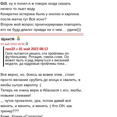
Gt3
, ну я понял.я ж говорю когда сказать
нечего то льют воду.
Конкретно истерика была у онопко и карпина
после матча.тут Всё ясно?
Второе мой вопрос проигнорирован.повторять
его не буду.диалог правда не о чем.....удачи)))
ЩукаСМ
-
01 май 2023 18:58
лео22 » 01 май 2023 08:13
Гиля пытается решать эти проблемы по-
футбольному. Ротация, смена схем. Он
может быть и рад вернуться к весенней
модели, да кадровые проблемы пока...
Всё верно, но, боюсь за всвем этим , стоит
просто желание срубить до конца и свалить, в
якобы сытую европпу :(
Теперь не очень верю в Абаскаля с его, якобы,
новыми схемами!
,,, чуток прокатило, ура, потом давай всё
менять, и менять, и менять :( Кто ОН, как
тренер???
Боже, Храни <C>партак!