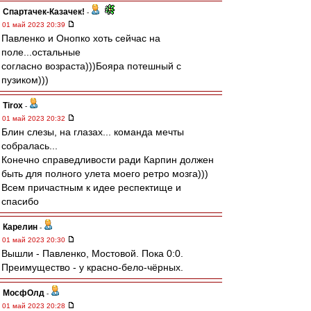
Спартачек-Казачек!
-
01 май 2023 20:39
Павленко и Онопко хоть сейчас на
поле...остальные
согласно возраста)))Бояра потешный с
пузиком)))
Tirox
-
01 май 2023 20:32
Блин слезы, на глазах... команда мечты
собралась...
Конечно справедливости ради Карпин должен
быть для полного улета моего ретро мозга)))
Всем причастным к идее респектище и
спасибо
Карелин
-
01 май 2023 20:30
Вышли - Павленко, Мостовой. Пока 0:0.
Преимущество - у красно-бело-чёрных.
МосфОлд
-
01 май 2023 20:28