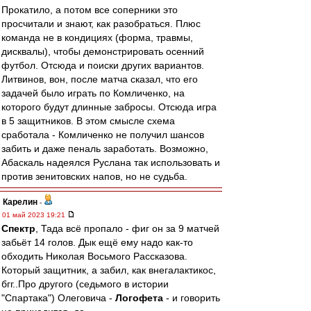
Прокатило, а потом все соперники это
просчитали и знают, как разобраться. Плюс
команда не в кондициях (форма, травмы,
дисквалы), чтобы демонстрировать осенний
футбол. Отсюда и поиски других вариантов.
Литвинов, вон, после матча сказал, что его
задачей было играть по Комличенко, на
которого будут длинные забросы. Отсюда игра
в 5 защитников. В этом смысле схема
сработала - Комличенко не получил шансов
забить и даже пеналь заработать. Возможно,
Абаскаль надеялся Руслана так использовать и
против зенитовских напов, но не судьба.
Карелин
-
01 май 2023 19:21
Спектр
, Тада всё пропало - фиг он за 9 матчей
забьёт 14 голов. Дык ещё ему надо как-то
обходить Николая Восьмого Рассказова.
Который защитник, а забил, как внегалактикос,
бгг..Про другого (седьмого в истории
"Спартака") Олеговича -
Логофета
- и говорить