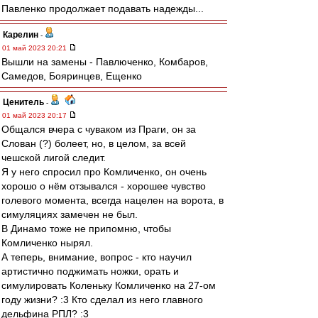
Павленко продолжает подавать надежды...
Карелин
-
01 май 2023 20:21
Вышли на замены - Павлюченко, Комбаров,
Самедов, Бояринцев, Ещенко
Ценитель
-
01 май 2023 20:17
Общался вчера с чуваком из Праги, он за
Слован (?) болеет, но, в целом, за всей
чешской лигой следит.
Я у него спросил про Комличенко, он очень
хорошо о нём отзывался - хорошее чувство
голевого момента, всегда нацелен на ворота, в
симуляциях замечен не был.
В Динамо тоже не припомню, чтобы
Комличенко нырял.
А теперь, внимание, вопрос - кто научил
артистично поджимать ножки, орать и
симулировать Коленьку Комличенко на 27-ом
году жизни? :3 Кто сделал из него главного
дельфина РПЛ? :3