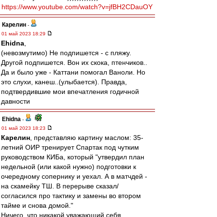
https://www.youtube.com/watch?v=jfBH2CDauOY
Карелин
-
01 май 2023 18:29
Ehidna
,
(невозмутимо) Не подпишется - с пляжу.
Другой подпишется. Вон их скока, птенчиков..
Да и было уже - Каттани помогал Ваноли. Но
это слухи, канеш..(улыбается). Правда,
подтвердившие мои впечатления годичной
давности
Ehidna
-
01 май 2023 18:23
Карелин
, представляю картину маслом: 35-
летний ОИР тренирует Спартак под чутким
руководством КИБа, который "утвердил план
недельной (или какой нужно) подготовки к
очередному сопернику и уехал. А в матчдей -
на скамейку ТШ. В перерыве сказал/
согласился про тактику и замены во втором
тайме и снова домой."
Ничего, что никакой уважающий себя