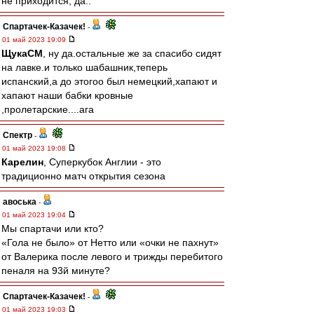
не приходится, да..
Спартачек-Казачек!
-
01 май 2023 19:09
ЩукаСМ
, ну да.остальные же за спасибо сидят
на лавке.и только шабашник,теперь
испанский,а до этогоо был немецкий,хапают и
хапают наши бабки кровные
,пролетарские....ага
Спектр
-
01 май 2023 19:08
Карелин
, Суперкубок Англии - это
традиционно матч открытия сезона
авоська
-
01 май 2023 19:04
Мы спартачи или кто?
«Гола не было» от Нетто или «очки не пахнут»
от Валерика после левого и трижды перебитого
пеналя на 93й минуте?
Спартачек-Казачек!
-
01 май 2023 19:03