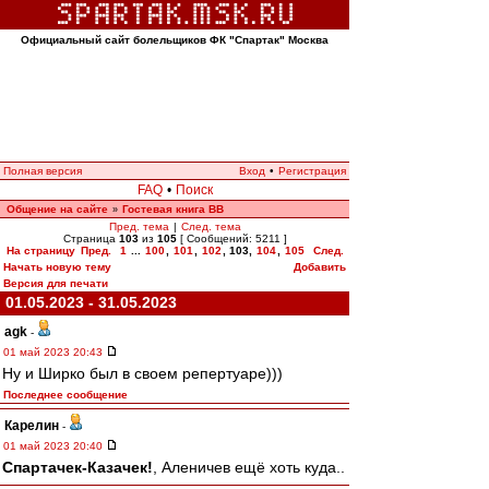
Официальный сайт болельщиков ФК "Спартак" Москва
Полная версия
Вход
•
Регистрация
FAQ
•
Поиск
Общение на сайте
Гостевая книга ВВ
»
Пред. тема
|
След. тема
Страница
103
из
105
[ Сообщений: 5211 ]
На страницу
Пред.
1
...
100
,
101
,
102
,
103
,
104
,
105
След.
Начать новую тему
Добавить
Версия для печати
01.05.2023 - 31.05.2023
agk
-
01 май 2023 20:43
Ну и Ширко был в своем репертуаре)))
Последнее сообщение
Карелин
-
01 май 2023 20:40
Спартачек-Казачек!
, Аленичев ещё хоть куда..