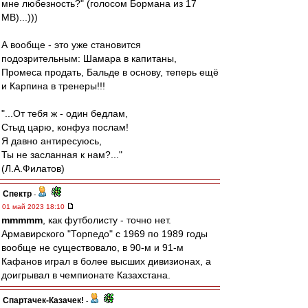
мне любезность?" (голосом Бормана из 17
МВ)...)))
А вообще - это уже становится
подозрительным: Шамара в капитаны,
Промеса продать, Бальде в основу, теперь ещё
и Карпина в тренеры!!!
"...От тебя ж - один бедлам,
Стыд царю, конфуз послам!
Я давно антиресуюсь,
Ты не засланная к нам?..."
(Л.А.Филатов)
Спектр
-
01 май 2023 18:10
mmmmm
, как футболисту - точно нет.
Армавирского "Торпедо" с 1969 по 1989 годы
вообще не существовало, в 90-м и 91-м
Кафанов играл в более высших дивизионах, а
доигрывал в чемпионате Казахстана.
Спартачек-Казачек!
-