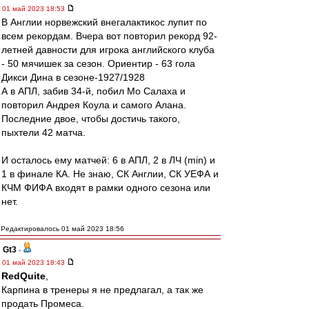
01 май 2023 18:53
В Англии норвежский внегалактикос лупит по
всем рекордам. Вчера вот повторил рекорд 92-
летней давности для игрока английского клуба
- 50 мячишек за сезон. Ориентир - 63 гола
Дикси Дина в сезоне-1927/1928
А в АПЛ, забив 34-й, побил Мо Салаха и
повторил Андрея Коула и самого Алана.
Последние двое, чтобы достичь такого,
пыхтели 42 матча.
И осталось ему матчей: 6 в АПЛ, 2 в ЛЧ (min) и
1 в финале КА. Не знаю, СК Англии, СК УЕФА и
КЧМ ФИФА входят в рамки одного сезона или
нет.
Редактировалось 01 май 2023 18:56
Gt3
-
01 май 2023 18:43
RedQuite
,
Карпина в тренеры я не предлагал, а так же
продать Промеса.