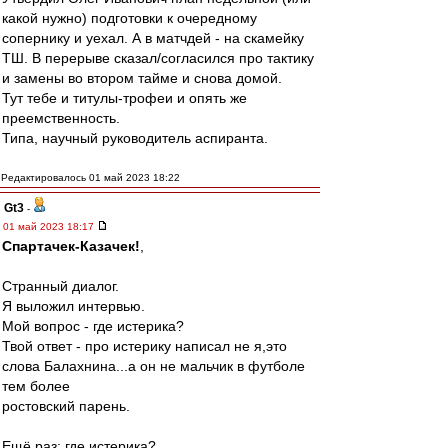
какой нужно) подготовки к очередному
сопернику и уехал. А в матчдей - на скамейку
ТШ. В перерыве сказал/согласился про тактику
и замены во втором тайме и снова домой.
Тут тебе и титулы-трофеи и опять же
преемственность.
Типа, научный руководитель аспиранта.
Редактировалось 01 май 2023 18:22
Gt3
-
01 май 2023 18:17
Спартачек-Казачек!
,
Странный диалог.
Я выложил интервью.
Мой вопрос - где истерика?
Твой ответ - про истерику написал не я,это
слова Балахнина...а он не мальчик в футболе
тем более
ростовский парень.
Ещё раз: где истерика?