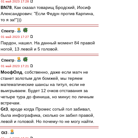
01 май 2023 17:28
BN78
, Как сказал товарищ Бродский, Иосиф
Александрович: "Если Федун против Карпина,
то я за!")))
Спектр
-
01 май 2023 17:27
Пардон, нашел. На данный момент 84 правой
ногой, 13 левой и 5 головой.
Спектр
-
01 май 2023 17:21
МосфОлд
, собственно, даже если матч не
станет золотым для бомжей, мы теряем
математические шансы на титул, если не
выигрываем. Будет 12 очков отставания за
четыре тура до финиша, но минус по личным
встречам.
Gt3
, вроде когда Промес сотый гол забивал,
была инфографика, сколько он забил правой,
левой и головой. Но почему-то не могу найти.
Gt3
-