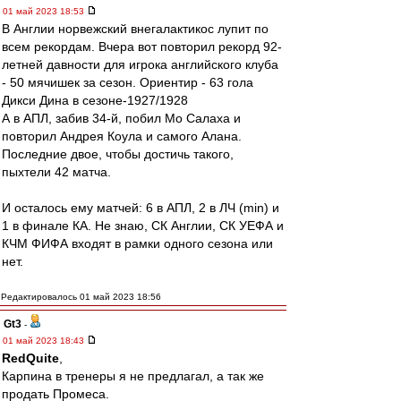
01 май 2023 18:53
В Англии норвежский внегалактикос лупит по
всем рекордам. Вчера вот повторил рекорд 92-
летней давности для игрока английского клуба
- 50 мячишек за сезон. Ориентир - 63 гола
Дикси Дина в сезоне-1927/1928
А в АПЛ, забив 34-й, побил Мо Салаха и
повторил Андрея Коула и самого Алана.
Последние двое, чтобы достичь такого,
пыхтели 42 матча.
И осталось ему матчей: 6 в АПЛ, 2 в ЛЧ (min) и
1 в финале КА. Не знаю, СК Англии, СК УЕФА и
КЧМ ФИФА входят в рамки одного сезона или
нет.
Редактировалось 01 май 2023 18:56
Gt3
-
01 май 2023 18:43
RedQuite
,
Карпина в тренеры я не предлагал, а так же
продать Промеса.