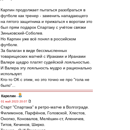
Карпин продолжает пытаться разобраться в
футболе как тренер - заменить нападающего
на пятого защитника и прижаться к воротам это
был прям подарок Спартаку с учётом связки
Зиньковский-Соболев.
Но Карпин уже всё понял в российском
футболе.
За балаган в виде бессмысленных
товарищеских матчей с Ираками и Иранами
Валере щедро платят судейской лояльностью.
И Валера эту лояльность мудро и рационально
использует.
Кто-то ОК с этим, но это точно не про "гола не
было"...
Карелин
-
01 май 2023 20:07
Старт "Спартака" в ретро-матче в Волгограде.
Филимонов, Парфёнов, Головской, Хлестов,
Онопко, Коновалов, Мелёшин-ст, Аленичев,
Титов, Кечинов, Ширко.