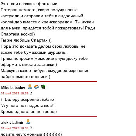
Это твои влажные фантазии.
Потерпи немного, скоро получу новые
кастрюли и отправим тебя в андроидный
коллайдер вместе с хренскорредом. Ты нужен
для науки, придётся тобой пожертвовать! Ради
Спартака ессно!)
Ты же любишь Спартак!))
Пора это доказать делом свою любовь, не
всеже тебе бумажками шуршать.
Трива попросим мемориальную доску тебе
оформить вместо заставки.)
Маркуша какое-нибудь «мудрое» изречение
найдёт вместо подписи.)
Mike Lebedev
-
01 май 2023 18:39
Я Валеру искренне люблю
"А у него нет недостатков!"
Кроме одного: он не тренер
alek.vladimir
-
01 май 2023 18:38
ловите,неугомонные)))))))))))))