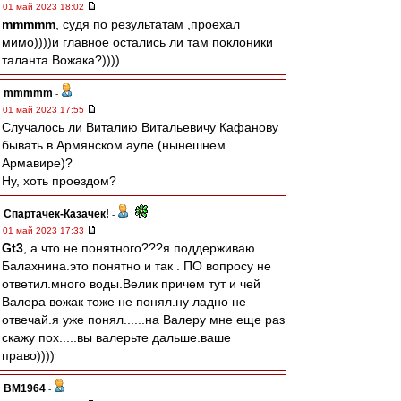
01 май 2023 18:02
mmmmm
, судя по результатам ,проехал
мимо))))и главное остались ли там поклоники
таланта Вожака?))))
mmmmm
-
01 май 2023 17:55
Случалось ли Виталию Витальевичу Кафанову
бывать в Армянском ауле (нынешнем
Армавире)?
Ну, хоть проездом?
Спартачек-Казачек!
-
01 май 2023 17:33
Gt3
, а что не понятного???я поддерживаю
Балахнина.это понятно и так . ПО вопросу не
ответил.много воды.Велик причем тут и чей
Валера вожак тоже не понял.ну ладно не
отвечай.я уже понял......на Валеру мне еще раз
скажу пох.....вы валерьте дальше.ваше
право))))
BM1964
-