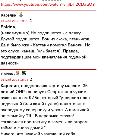
https://www.youtube.com/watch?v=jfBH2CDauOY
Карелин
-
01 май 2023 18:29
Ehidna
,
(невозмутимо) Не подпишется - с пляжу.
Другой подпишется. Вон их скока, птенчиков..
Да и было уже - Каттани помогал Ваноли. Но
это слухи, канеш..(улыбается). Правда,
подтвердившие мои впечатления годичной
давности
Ehidna
-
01 май 2023 18:23
Карелин
, представляю картину маслом: 35-
летний ОИР тренирует Спартак под чутким
руководством КИБа, который "утвердил план
недельной (или какой нужно) подготовки к
очередному сопернику и уехал. А в матчдей -
на скамейку ТШ. В перерыве сказал/
согласился про тактику и замены во втором
тайме и снова домой."
Ничего, что никакой уважающий себя