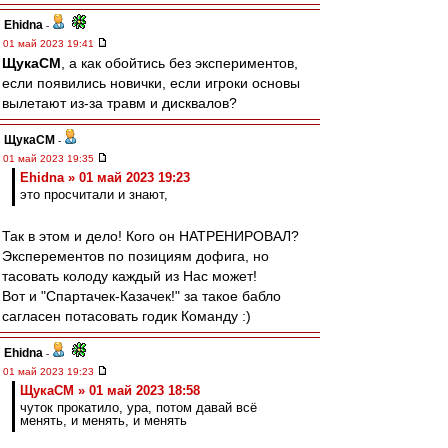
Ehidna
-
01 май 2023 19:41
ЩукаСМ
, а как обойтись без экспериментов,
если появились новички, если игроки основы
вылетают из-за травм и дисквалов?
ЩукаСМ
-
01 май 2023 19:35
Ehidna » 01 май 2023 19:23
это просчитали и знают,
Так в этом и дело! Кого он НАТРЕНИРОВАЛ?
Эксперементов по позициям дофига, но
тасовать колоду каждый из Нас может!
Вот и "Спартачек-Казачек!" за такое бабло
сагласен потасовать годик Команду :)
Ehidna
-
01 май 2023 19:23
ЩукаСМ » 01 май 2023 18:58
чуток прокатило, ура, потом давай всё
менять, и менять, и менять