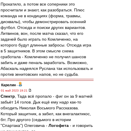
Прокатило, а потом все соперники это
просчитали и знают, как разобраться. Плюс
команда не в кондициях (форма, травмы,
дисквалы), чтобы демонстрировать осенний
футбол. Отсюда и поиски других вариантов.
Литвинов, вон, после матча сказал, что его
задачей было играть по Комличенко, на
которого будут длинные забросы. Отсюда игра
в 5 защитников. В этом смысле схема
сработала - Комличенко не получил шансов
забить и даже пеналь заработать. Возможно,
Абаскаль надеялся Руслана так использовать и
против зенитовских напов, но не судьба.
Карелин
-
01 май 2023 19:21
Спектр
, Тада всё пропало - фиг он за 9 матчей
забьёт 14 голов. Дык ещё ему надо как-то
обходить Николая Восьмого Рассказова.
Который защитник, а забил, как внегалактикос,
бгг..Про другого (седьмого в истории
"Спартака") Олеговича -
Логофета
- и говорить