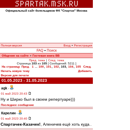
Официальный сайт болельщиков ФК "Спартак" Москва
Полная версия
Вход
•
Регистрация
FAQ
•
Поиск
Общение на сайте
Гостевая книга ВВ
»
Пред. тема
|
След. тема
Страница
103
из
105
[ Сообщений: 5211 ]
На страницу
Пред.
1
...
100
,
101
,
102
,
103
,
104
,
105
След.
Начать новую тему
Добавить
Версия для печати
01.05.2023 - 31.05.2023
agk
-
01 май 2023 20:43
Ну и Ширко был в своем репертуаре)))
Последнее сообщение
Карелин
-
01 май 2023 20:40
Спартачек-Казачек!
, Аленичев ещё хоть куда..