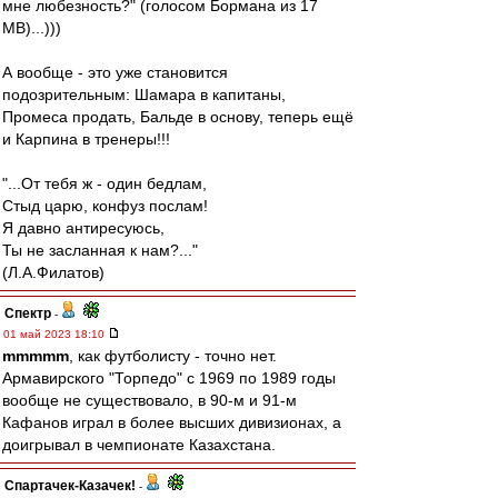
мне любезность?" (голосом Бормана из 17
МВ)...)))
А вообще - это уже становится
подозрительным: Шамара в капитаны,
Промеса продать, Бальде в основу, теперь ещё
и Карпина в тренеры!!!
"...От тебя ж - один бедлам,
Стыд царю, конфуз послам!
Я давно антиресуюсь,
Ты не засланная к нам?..."
(Л.А.Филатов)
Спектр
-
01 май 2023 18:10
mmmmm
, как футболисту - точно нет.
Армавирского "Торпедо" с 1969 по 1989 годы
вообще не существовало, в 90-м и 91-м
Кафанов играл в более высших дивизионах, а
доигрывал в чемпионате Казахстана.
Спартачек-Казачек!
-