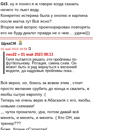
Gt3
, ну я понял.я ж говорю когда сказать
нечего то льют воду.
Конкретно истерика была у онопко и карпина
после матча.тут Всё ясно?
Второе мой вопрос проигнорирован.повторять
его не буду.диалог правда не о чем.....удачи)))
ЩукаСМ
-
01 май 2023 18:58
лео22 » 01 май 2023 08:13
Гиля пытается решать эти проблемы по-
футбольному. Ротация, смена схем. Он
может быть и рад вернуться к весенней
модели, да кадровые проблемы пока...
Всё верно, но, боюсь за всвем этим , стоит
просто желание срубить до конца и свалить, в
якобы сытую европпу :(
Теперь не очень верю в Абаскаля с его, якобы,
новыми схемами!
,,, чуток прокатило, ура, потом давай всё
менять, и менять, и менять :( Кто ОН, как
тренер???
Боже, Храни <C>партак!