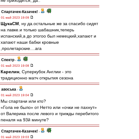
не приходится, да..
Спартачек-Казачек!
-
01 май 2023 19:09
ЩукаСМ
, ну да.остальные же за спасибо сидят
на лавке.и только шабашник,теперь
испанский,а до этогоо был немецкий,хапают и
хапают наши бабки кровные
,пролетарские....ага
Спектр
-
01 май 2023 19:08
Карелин
, Суперкубок Англии - это
традиционно матч открытия сезона
авоська
-
01 май 2023 19:04
Мы спартачи или кто?
«Гола не было» от Нетто или «очки не пахнут»
от Валерика после левого и трижды перебитого
пеналя на 93й минуте?
Спартачек-Казачек!
-
01 май 2023 19:03