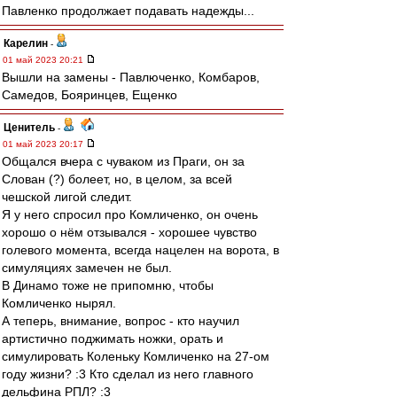
Павленко продолжает подавать надежды...
Карелин
-
01 май 2023 20:21
Вышли на замены - Павлюченко, Комбаров,
Самедов, Бояринцев, Ещенко
Ценитель
-
01 май 2023 20:17
Общался вчера с чуваком из Праги, он за
Слован (?) болеет, но, в целом, за всей
чешской лигой следит.
Я у него спросил про Комличенко, он очень
хорошо о нём отзывался - хорошее чувство
голевого момента, всегда нацелен на ворота, в
симуляциях замечен не был.
В Динамо тоже не припомню, чтобы
Комличенко нырял.
А теперь, внимание, вопрос - кто научил
артистично поджимать ножки, орать и
симулировать Коленьку Комличенко на 27-ом
году жизни? :3 Кто сделал из него главного
дельфина РПЛ? :3