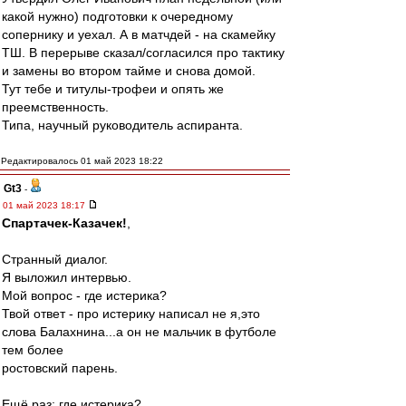
какой нужно) подготовки к очередному
сопернику и уехал. А в матчдей - на скамейку
ТШ. В перерыве сказал/согласился про тактику
и замены во втором тайме и снова домой.
Тут тебе и титулы-трофеи и опять же
преемственность.
Типа, научный руководитель аспиранта.
Редактировалось 01 май 2023 18:22
Gt3
-
01 май 2023 18:17
Спартачек-Казачек!
,
Странный диалог.
Я выложил интервью.
Мой вопрос - где истерика?
Твой ответ - про истерику написал не я,это
слова Балахнина...а он не мальчик в футболе
тем более
ростовский парень.
Ещё раз: где истерика?