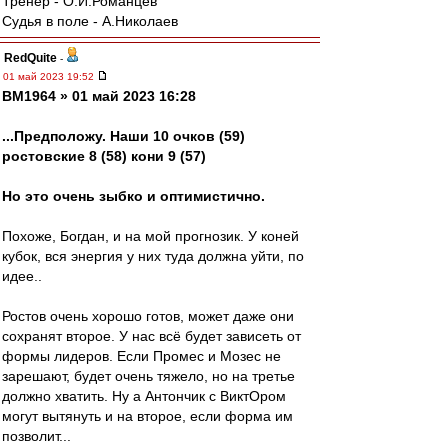
Тренер - О.И.Романцев
Судья в поле - А.Николаев
RedQuite
-
01 май 2023 19:52
BM1964 » 01 май 2023 16:28
...Предположу. Наши 10 очков (59)
ростовские 8 (58) кони 9 (57)
Но это очень зыбко и оптимистично.
Похоже, Богдан, и на мой прогнозик. У коней
кубок, вся энергия у них туда должна уйти, по
идее..
Ростов очень хорошо готов, может даже они
сохранят второе. У нас всё будет зависеть от
формы лидеров. Если Промес и Мозес не
зарешают, будет очень тяжело, но на третье
должно хватить. Ну а Антончик с ВиктОром
могут вытянуть и на второе, если форма им
позволит...