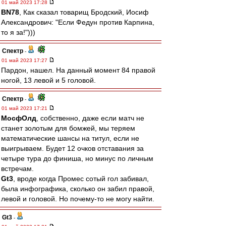
01 май 2023 17:28
BN78
, Как сказал товарищ Бродский, Иосиф
Александрович: "Если Федун против Карпина,
то я за!")))
Спектр
-
01 май 2023 17:27
Пардон, нашел. На данный момент 84 правой
ногой, 13 левой и 5 головой.
Спектр
-
01 май 2023 17:21
МосфОлд
, собственно, даже если матч не
станет золотым для бомжей, мы теряем
математические шансы на титул, если не
выигрываем. Будет 12 очков отставания за
четыре тура до финиша, но минус по личным
встречам.
Gt3
, вроде когда Промес сотый гол забивал,
была инфографика, сколько он забил правой,
левой и головой. Но почему-то не могу найти.
Gt3
-