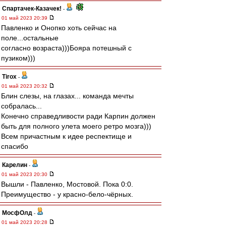
Спартачек-Казачек!
-
01 май 2023 20:39
Павленко и Онопко хоть сейчас на
поле...остальные
согласно возраста)))Бояра потешный с
пузиком)))
Tirox
-
01 май 2023 20:32
Блин слезы, на глазах... команда мечты
собралась...
Конечно справедливости ради Карпин должен
быть для полного улета моего ретро мозга)))
Всем причастным к идее респектище и
спасибо
Карелин
-
01 май 2023 20:30
Вышли - Павленко, Мостовой. Пока 0:0.
Преимущество - у красно-бело-чёрных.
МосфОлд
-
01 май 2023 20:28