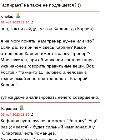
"аспирант" на такое не подпишется? ))
chelas
-
01 май 2023 18:20
ппц, как ни зайду, тут все Карпин, да Карпин)
я не могу понять, нам тренер нужен или что?
Если да, то при чем здесь Карпин? Какое
отношение Карпин имеет к слову "тренер"?
Мне кажется, при объявлении составов пора
уже наконец говорить правильные вещи. Вот,
Ростов - "такие-то 11 человек, а человек в
технической зоне для тренеров - Валерий
Карпин".
тут же даже анализировать нечего совершенно.
Карелин
-
01 май 2023 18:19
Кафанов пусть лучше помогает "Ростову". Ещё
раз (смеётся) - будет сильный чемпионат. А у
"Спартака" есть Романцев.
Утвердил Олег Иванович план недельной (или