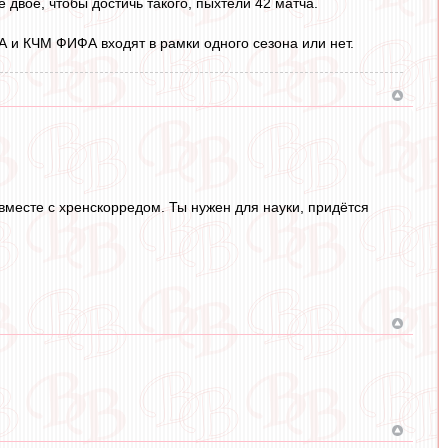
 двое, чтобы достичь такого, пыхтели 42 матча.
ФА и КЧМ ФИФА входят в рамки одного сезона или нет.
вместе с хренскорредом. Ты нужен для науки, придётся