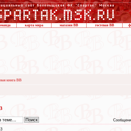
оманда
карта мира
магазин ВВ
гостевая ВВ
ф
вая книга ВВ
23
Сообщени
43