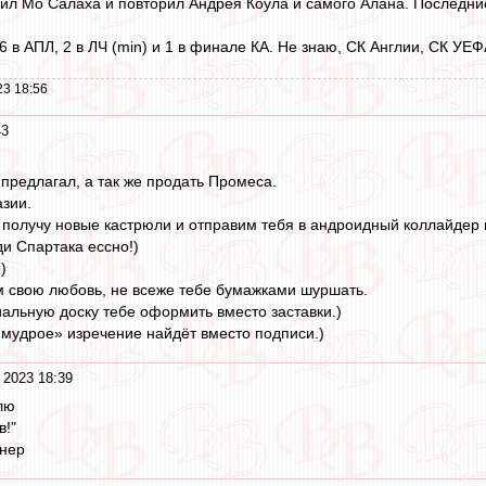
бил Мо Салаха и повторил Андрея Коула и самого Алана. Последние
6 в АПЛ, 2 в ЛЧ (min) и 1 в финале КА. Не знаю, СК Англии, СК УЕ
23 18:56
43
 предлагал, а так же продать Промеса.
зии.
 получу новые кастрюли и отправим тебя в андроидный коллайдер 
ди Спартака ессно!)
)
м свою любовь, не всеже тебе бумажками шуршать.
льную доску тебе оформить вместо заставки.)
мудрое» изречение найдёт вместо подписи.)
 2023 18:39
лю
в!"
енер