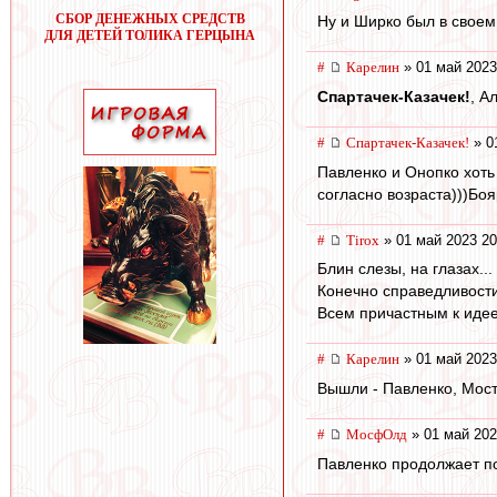
СБОР ДЕНЕЖНЫХ СРЕДСТВ
Ну и Ширко был в своем
ДЛЯ ДЕТЕЙ ТОЛИКА ГЕРЦЫНА
#
Карелин
» 01 май 2023
Спартачек-Казачек!
, А
#
Спартачек-Казачек!
» 0
Павленко и Онопко хоть
согласно возраста)))Боя
#
Tirox
» 01 май 2023 20
Блин слезы, на глазах..
Конечно справедливости
Всем причастным к иде
#
Карелин
» 01 май 2023
Вышли - Павленко, Мост
#
МосфОлд
» 01 май 202
Павленко продолжает по