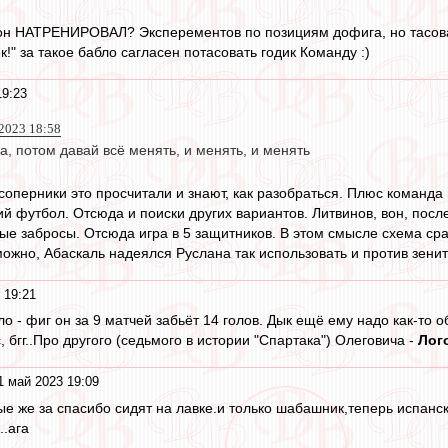
о он НАТРЕНИРОВАЛ? Эксперементов по позициям дофига, но тасова
к!" за такое бабло сагласен потасовать годик Команду :)
19:23
2023 18:58
ра, потом давай всё менять, и менять, и менять
соперники это просчитали и знают, как разобраться. Плюс команда
 футбол. Отсюда и поиски других вариантов. Литвинов, вон, после
ные забросы. Отсюда игра в 5 защитников. В этом смысле схема ср
ожно, Абаскаль надеялся Руслана так использовать и против зенит
 19:21
ло - фиг он за 9 матчей забьёт 14 голов. Дык ещё ему надо как-то
, бгг..Про другого (седьмого в истории "Спартака") Олеговича -
Лог
1 май 2023 19:09
ные же за спасибо сидят на лавке.и только шабашник,теперь испан
..ага