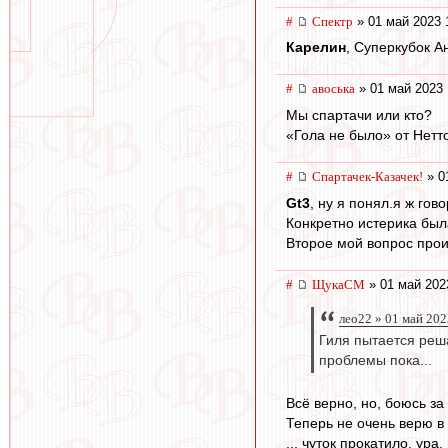
#
Спектр
» 01 май 2023 
Карелин
, Суперкубок А
#
авоська
» 01 май 2023 
Мы спартачи или кто?
«Гола не было» от Нетт
#
Спартачек-Казачек!
» 0
Gt3
, ну я понял.я ж гов
Конкретно истерика был
Второе мой вопрос проиг
#
ЩукаСМ
» 01 май 202
лео22 » 01 май 202
Гиля пытается реш
проблемы пока...
Всё верно, но, боюсь за
Теперь не очень верю в
,,, чуток прокатило, ура