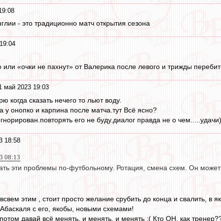
19:08
нглии - это традиционно матч открытия сезона
19:04
о или «очки не пахнут» от Валерика после левого и трижды переби
1 май 2023 19:03
орю когда сказать нечего то льют воду.
а у онопко и карпина после матча.тут Всё ясно?
норирован.повторять его не буду.диалог правда не о чем.....удачи)
3 18:58
3 08:13
ать эти проблемы по-футбольному. Ротация, смена схем. Он может 
 всвем этим , стоит просто желание срубить до конца и свалить, в я
 Абаскаля с его, якобы, новыми схемами!
, потом давай всё менять, и менять, и менять :( Кто ОН, как тренер?