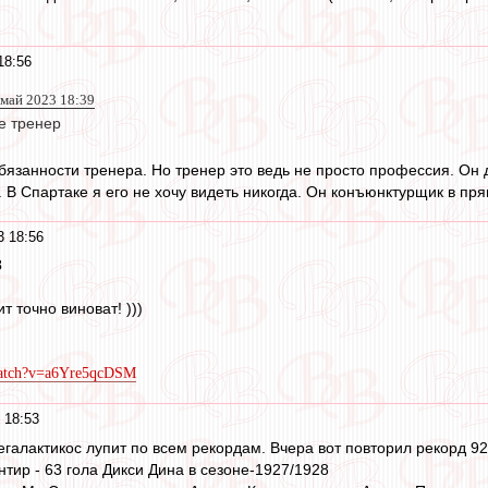
18:56
 май 2023 18:39
е тренер
язанности тренера. Но тренер это ведь не просто профессия. Он 
. В Спартаке я его не хочу видеть никогда. Он конъюнктурщик в пр
3 18:56
3
 точно виноват! )))
watch?v=a6Yre5qcDSM
 18:53
галактикос лупит по всем рекордам. Вчера вот повторил рекорд 92-
тир - 63 гола Дикси Дина в сезоне-1927/1928