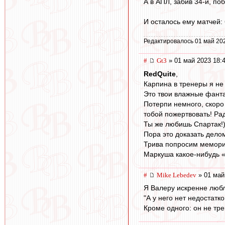
А в АПЛ, забив 34-й, по
И осталось ему матчей: 
Редактировалось 01 май 20
#
Gt3
» 01 май 2023 18:
RedQuite
,
Карпина в тренеры я не
Это твои влажные фанта
Потерпи немного, скоро
тобой пожертвовать! Ра
Ты же любишь Спартак!)
Пора это доказать дело
Трива попросим мемориа
Маркуша какое-нибудь «
#
Mike Lebedev
» 01 май
Я Валеру искренне люб
"А у него нет недостатко
Кроме одного: он не тр