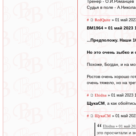
Тренер - О.И.Романцев
Судья в поле - А.Никола
#
RedQuite
» 01 май 202
BM1964 » 01 май 2023 
...Предположу. Наши 10
Но это очень зыбко и
Похоже, Богдан, и на мой
Ростов очень хорошо го
очень тяжело, но на тре
#
Ehidna
» 01 май 2023 
ЩукаСМ
, а как обойти
#
ЩукаСМ
» 01 май 202
Ehidna » 01 май 20
это просчитали и з