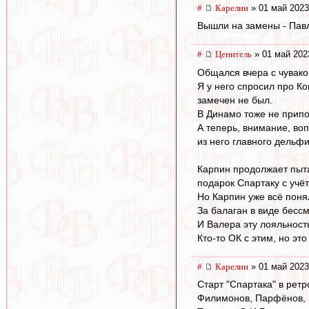
#
Карелин
» 01 май 2023
Вышли на замены - Пав
#
Ценитель
» 01 май 202
Общался вчера с чуваком
Я у него спросил про К
замечен не был.
В Динамо тоже не прип
А теперь, внимание, воп
из него главного дельф
Карпин продолжает пыта
подарок Спартаку с учё
Но Карпин уже всё поня
За балаган в виде бес
И Валера эту лояльност
Кто-то ОК с этим, но это
#
Карелин
» 01 май 2023
Старт "Спартака" в ретр
Филимонов, Парфёнов, Г