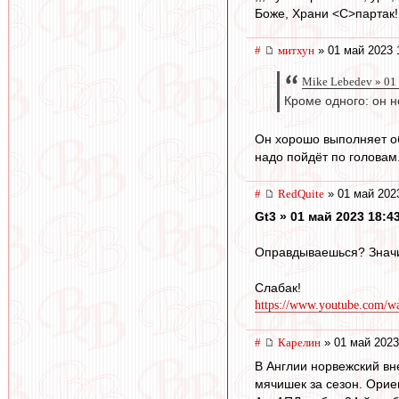
Боже, Храни <C>партак!
#
митхун
» 01 май 2023 
Mike Lebedev » 01
Кроме одного: он н
Он хорошо выполняет об
надо пойдёт по головам
#
RedQuite
» 01 май 202
Gt3 » 01 май 2023 18:4
Оправдываешься? Значит
Слабак!
https://www.youtube.com/
#
Карелин
» 01 май 2023
В Англии норвежский вне
мячишек за сезон. Ориен