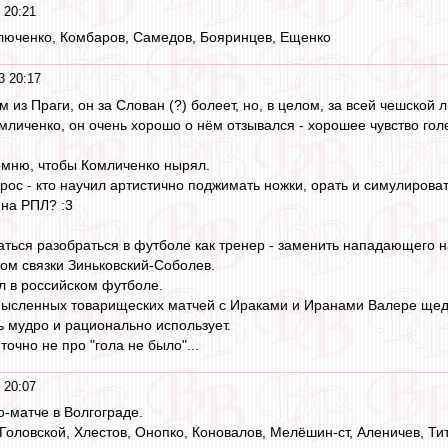
 20:21
люченко, Комбаров, Самедов, Бояринцев, Ещенко
3 20:17
 из Праги, он за Слован (?) болеет, но, в целом, за всей чешской л
омличенко, он очень хорошо о нём отзывался - хорошее чувство гол
омню, чтобы Комличенко нырял.
рос - кто научил артистично поджимать ножки, орать и симулирова
ина РПЛ? :3
ться разобраться в футболе как тренер - заменить нападающего н
том связки Зиньковский-Соболев.
л в российском футболе.
смысленных товарищеских матчей с Ираками и Иранами Валере щед
ь мудро и рационально использует.
 точно не про "гола не было"...
 20:07
о-матче в Волгограде.
оловской, Хлестов, Онопко, Коновалов, Мелёшин-ст, Аленичев, Тит