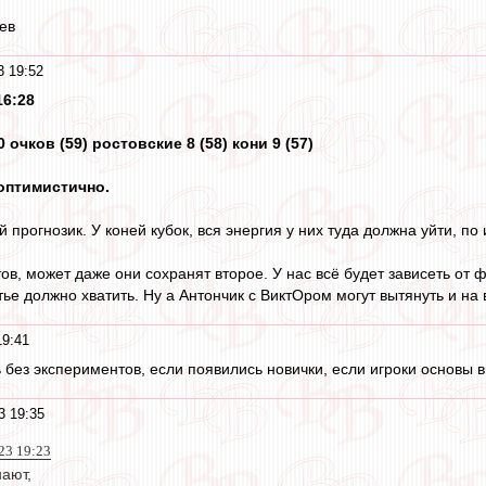
ев
3 19:52
16:28
 очков (59) ростовские 8 (58) кони 9 (57)
 оптимистично.
 прогнозик. У коней кубок, вся энергия у них туда должна уйти, по 
тов, может даже они сохранят второе. У нас всё будет зависеть от
тье должно хватить. Ну а Антончик с ВиктОром могут вытянуть и на 
19:41
сь без экспериментов, если появились новички, если игроки основы 
3 19:35
23 19:23
нают,