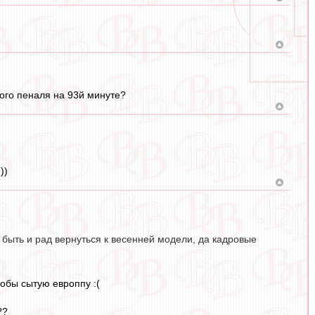
того пеналя на 93й минуте?
))
быть и рад вернуться к весенней модели, да кадровые
кобы сытую европпу :(
??