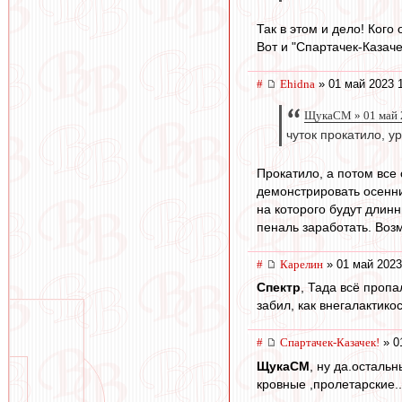
Так в этом и дело! Ког
Вот и "Спартачек-Казаче
#
Ehidna
» 01 май 2023 
ЩукаСМ » 01 май 
чуток прокатило, у
Прокатило, а потом все 
демонстрировать осенний
на которого будут длин
пеналь заработать. Возм
#
Карелин
» 01 май 2023
Спектр
, Тада всё пропа
забил, как внегалактикос
#
Спартачек-Казачек!
» 0
ЩукаСМ
, ну да.осталь
кровные ,пролетарские..