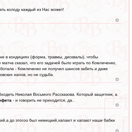
ть колоду каждый из Нас может!
 не в кондициях (форма, травмы, дисквалы), чтобы
 матча сказал, что его задачей было играть по Комличенко,
аботала - Комличенко не получил шансов забить и даже
овских напов, но не судьба.
 обходить Николая Восьмого Рассказова. Который защитник, а
офета
- и говорить не приходится, да..
ский,а до этогоо был немецкий,хапают и хапают наши бабки