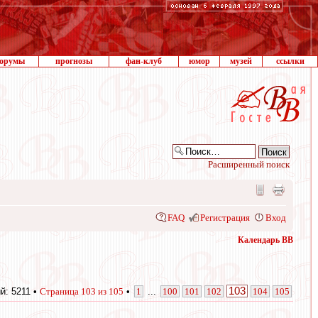
орумы
прогнозы
фан-клуб
юмор
музей
ссылки
Расширенный поиск
FAQ
Регистрация
Вход
Календарь ВВ
103
й: 5211 •
Страница
103
из
105
•
1
...
100
101
102
104
105