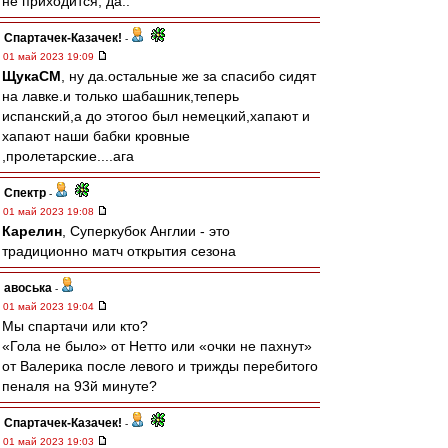
не приходится, да..
Спартачек-Казачек!
-
01 май 2023 19:09
ЩукаСМ
, ну да.остальные же за спасибо сидят
на лавке.и только шабашник,теперь
испанский,а до этогоо был немецкий,хапают и
хапают наши бабки кровные
,пролетарские....ага
Спектр
-
01 май 2023 19:08
Карелин
, Суперкубок Англии - это
традиционно матч открытия сезона
авоська
-
01 май 2023 19:04
Мы спартачи или кто?
«Гола не было» от Нетто или «очки не пахнут»
от Валерика после левого и трижды перебитого
пеналя на 93й минуте?
Спартачек-Казачек!
-
01 май 2023 19:03