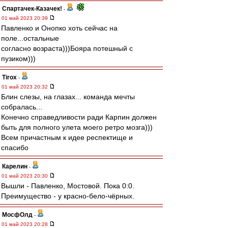
Спартачек-Казачек!
-
01 май 2023 20:39
Павленко и Онопко хоть сейчас на
поле...остальные
согласно возраста)))Бояра потешный с
пузиком)))
Tirox
-
01 май 2023 20:32
Блин слезы, на глазах... команда мечты
собралась...
Конечно справедливости ради Карпин должен
быть для полного улета моего ретро мозга)))
Всем причастным к идее респектище и
спасибо
Карелин
-
01 май 2023 20:30
Вышли - Павленко, Мостовой. Пока 0:0.
Преимущество - у красно-бело-чёрных.
МосфОлд
-
01 май 2023 20:28