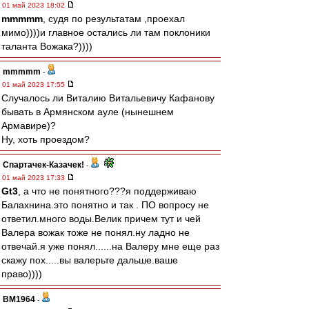
01 май 2023 18:02
mmmmm
, судя по результатам ,проехал
мимо))))и главное остались ли там поклоники
таланта Вожака?))))
mmmmm
-
01 май 2023 17:55
Случалось ли Виталию Витальевичу Кафанову
бывать в Армянском ауле (нынешнем
Армавире)?
Ну, хоть проездом?
Спартачек-Казачек!
-
01 май 2023 17:33
Gt3
, а что не понятного???я поддерживаю
Балахнина.это понятно и так . ПО вопросу не
ответил.много воды.Велик причем тут и чей
Валера вожак тоже не понял.ну ладно не
отвечай.я уже понял......на Валеру мне еще раз
скажу пох.....вы валерьте дальше.ваше
право))))
BM1964
-