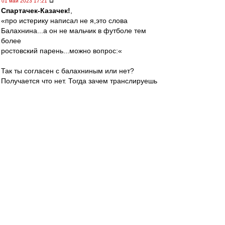
01 май 2023 17:21
Спартачек-Казачек!
,
«про истерику написал не я,это слова
Балахнина...а он не мальчик в футболе тем
более
ростовский парень...можно вопрос:«
Так ты согласен с балахниным или нет?
Получается что нет. Тогда зачем транслируешь
слова этого(не известного мне) человека? Это
странно.
Твой вопрос: меня это в принципе не волнует,
но если спросил - отвечу.
Валеру удаляют и наказывают за поведение и
слова.
Такого гонения и несправедливости как при
Велике, я не помню вообще применительно ни
к какому тренеру вообще. Не помер, стал
сильнее и мудрее. Валера НАШ! Лидер и
вожак! И с камарильей он боролся всегда и с
несправедливостью. За что ему огромное
спасибо!