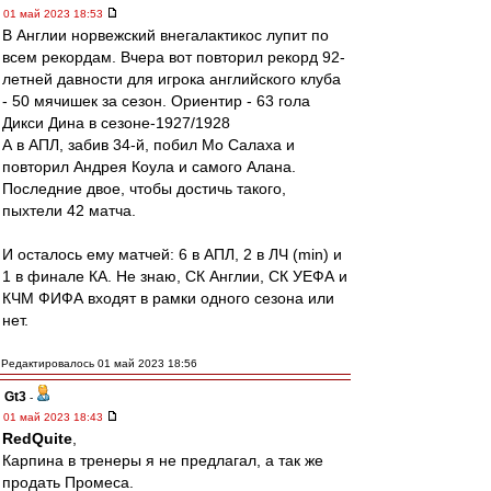
01 май 2023 18:53
В Англии норвежский внегалактикос лупит по
всем рекордам. Вчера вот повторил рекорд 92-
летней давности для игрока английского клуба
- 50 мячишек за сезон. Ориентир - 63 гола
Дикси Дина в сезоне-1927/1928
А в АПЛ, забив 34-й, побил Мо Салаха и
повторил Андрея Коула и самого Алана.
Последние двое, чтобы достичь такого,
пыхтели 42 матча.
И осталось ему матчей: 6 в АПЛ, 2 в ЛЧ (min) и
1 в финале КА. Не знаю, СК Англии, СК УЕФА и
КЧМ ФИФА входят в рамки одного сезона или
нет.
Редактировалось 01 май 2023 18:56
Gt3
-
01 май 2023 18:43
RedQuite
,
Карпина в тренеры я не предлагал, а так же
продать Промеса.