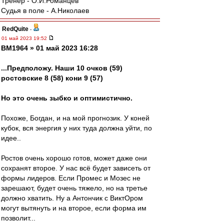
Тренер - О.И.Романцев
Судья в поле - А.Николаев
RedQuite
-
01 май 2023 19:52
BM1964 » 01 май 2023 16:28
...Предположу. Наши 10 очков (59)
ростовские 8 (58) кони 9 (57)
Но это очень зыбко и оптимистично.
Похоже, Богдан, и на мой прогнозик. У коней
кубок, вся энергия у них туда должна уйти, по
идее..
Ростов очень хорошо готов, может даже они
сохранят второе. У нас всё будет зависеть от
формы лидеров. Если Промес и Мозес не
зарешают, будет очень тяжело, но на третье
должно хватить. Ну а Антончик с ВиктОром
могут вытянуть и на второе, если форма им
позволит...