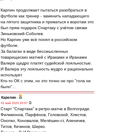
Карпин продолжает пытаться разобраться в
футболе как тренер - заменить нападающего
на пятого защитника и прижаться к воротам это
был прям подарок Спартаку с учётом связки
Зиньковский-Соболев.
Но Карпин уже всё понял в российском
футболе.
За балаган в виде бессмысленных
товарищеских матчей с Ираками и Иранами
Валере щедро платят судейской лояльностью.
И Валера эту лояльность мудро и рационально
использует.
Кто-то ОК с этим, но это точно не про "гола не
было"...
Карелин
-
01 май 2023 20:07
Старт "Спартака" в ретро-матче в Волгограде.
Филимонов, Парфёнов, Головской, Хлестов,
Онопко, Коновалов, Мелёшин-ст, Аленичев,
Титов, Кечинов, Ширко.