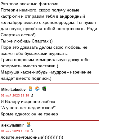
Это твои влажные фантазии.
Потерпи немного, скоро получу новые
кастрюли и отправим тебя в андроидный
коллайдер вместе с хренскорредом. Ты нужен
для науки, придётся тобой пожертвовать! Ради
Спартака ессно!)
Ты же любишь Спартак!))
Пора это доказать делом свою любовь, не
всеже тебе бумажками шуршать.
Трива попросим мемориальную доску тебе
оформить вместо заставки.)
Маркуша какое-нибудь «мудрое» изречение
найдёт вместо подписи.)
Mike Lebedev
-
01 май 2023 18:39
Я Валеру искренне люблю
"А у него нет недостатков!"
Кроме одного: он не тренер
alek.vladimir
-
01 май 2023 18:38
ловите,неугомонные)))))))))))))