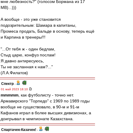
мне любезность?" (голосом Бормана из 17
МВ)...)))
А вообще - это уже становится
подозрительным: Шамара в капитаны,
Промеса продать, Бальде в основу, теперь ещё
и Карпина в тренеры!!!
"...От тебя ж - один бедлам,
Стыд царю, конфуз послам!
Я давно антиресуюсь,
Ты не засланная к нам?..."
(Л.А.Филатов)
Спектр
-
01 май 2023 18:10
mmmmm
, как футболисту - точно нет.
Армавирского "Торпедо" с 1969 по 1989 годы
вообще не существовало, в 90-м и 91-м
Кафанов играл в более высших дивизионах, а
доигрывал в чемпионате Казахстана.
Спартачек-Казачек!
-