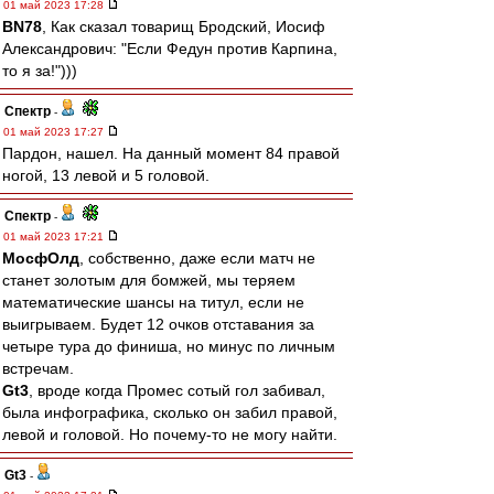
01 май 2023 17:28
BN78
, Как сказал товарищ Бродский, Иосиф
Александрович: "Если Федун против Карпина,
то я за!")))
Спектр
-
01 май 2023 17:27
Пардон, нашел. На данный момент 84 правой
ногой, 13 левой и 5 головой.
Спектр
-
01 май 2023 17:21
МосфОлд
, собственно, даже если матч не
станет золотым для бомжей, мы теряем
математические шансы на титул, если не
выигрываем. Будет 12 очков отставания за
четыре тура до финиша, но минус по личным
встречам.
Gt3
, вроде когда Промес сотый гол забивал,
была инфографика, сколько он забил правой,
левой и головой. Но почему-то не могу найти.
Gt3
-