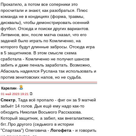
Прокатило, а потом все соперники это
просчитали и знают, как разобраться. Плюс
команда не в кондициях (форма, травмы,
дисквалы), чтобы демонстрировать осенний
футбол. Отсюда и поиски других вариантов.
Литвинов, вон, после матча сказал, что его
задачей было играть по Комличенко, на
которого будут длинные забросы. Отсюда игра
в 5 защитников. В этом смысле схема
сработала - Комличенко не получил шансов
забить и даже пеналь заработать. Возможно,
Абаскаль надеялся Руслана так использовать и
против зенитовских напов, но не судьба.
Карелин
-
01 май 2023 19:21
Спектр
, Тада всё пропало - фиг он за 9 матчей
забьёт 14 голов. Дык ещё ему надо как-то
обходить Николая Восьмого Рассказова.
Который защитник, а забил, как внегалактикос,
бгг..Про другого (седьмого в истории
"Спартака") Олеговича -
Логофета
- и говорить