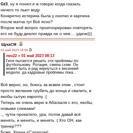
Gt3
, ну я понял.я ж говорю когда сказать
нечего то льют воду.
Конкретно истерика была у онопко и карпина
после матча.тут Всё ясно?
Второе мой вопрос проигнорирован.повторять
его не буду.диалог правда не о чем.....удачи)))
ЩукаСМ
-
01 май 2023 18:58
лео22 » 01 май 2023 08:13
Гиля пытается решать эти проблемы по-
футбольному. Ротация, смена схем. Он
может быть и рад вернуться к весенней
модели, да кадровые проблемы пока...
Всё верно, но, боюсь за всвем этим , стоит
просто желание срубить до конца и свалить, в
якобы сытую европпу :(
Теперь не очень верю в Абаскаля с его, якобы,
новыми схемами!
,,, чуток прокатило, ура, потом давай всё
менять, и менять, и менять :( Кто ОН, как
тренер???
Боже, Храни <C>партак!