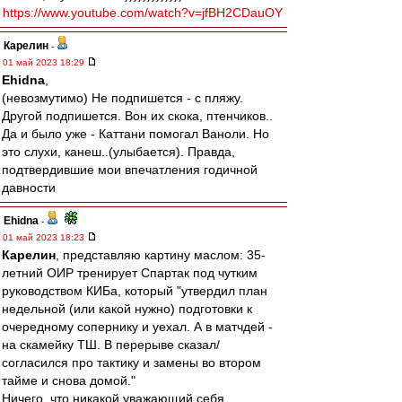
https://www.youtube.com/watch?v=jfBH2CDauOY
Карелин
-
01 май 2023 18:29
Ehidna
,
(невозмутимо) Не подпишется - с пляжу.
Другой подпишется. Вон их скока, птенчиков..
Да и было уже - Каттани помогал Ваноли. Но
это слухи, канеш..(улыбается). Правда,
подтвердившие мои впечатления годичной
давности
Ehidna
-
01 май 2023 18:23
Карелин
, представляю картину маслом: 35-
летний ОИР тренирует Спартак под чутким
руководством КИБа, который "утвердил план
недельной (или какой нужно) подготовки к
очередному сопернику и уехал. А в матчдей -
на скамейку ТШ. В перерыве сказал/
согласился про тактику и замены во втором
тайме и снова домой."
Ничего, что никакой уважающий себя