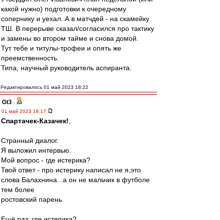
какой нужно) подготовки к очередному
сопернику и уехал. А в матчдей - на скамейку
ТШ. В перерыве сказал/согласился про тактику
и замены во втором тайме и снова домой.
Тут тебе и титулы-трофеи и опять же
преемственность.
Типа, научный руководитель аспиранта.
Редактировалось 01 май 2023 18:22
Gt3
-
01 май 2023 18:17
Спартачек-Казачек!
,
Странный диалог.
Я выложил интервью.
Мой вопрос - где истерика?
Твой ответ - про истерику написал не я,это
слова Балахнина...а он не мальчик в футболе
тем более
ростовский парень.
Ещё раз: где истерика?