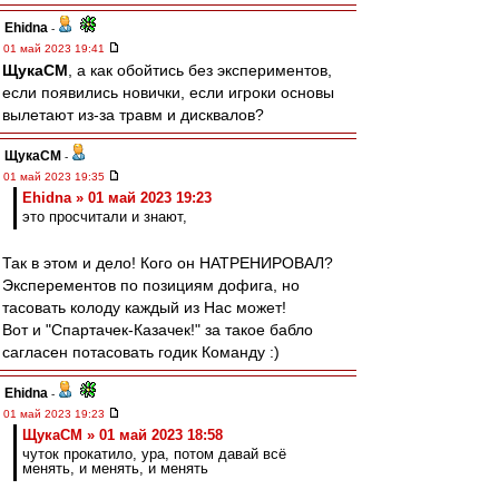
Ehidna
-
01 май 2023 19:41
ЩукаСМ
, а как обойтись без экспериментов,
если появились новички, если игроки основы
вылетают из-за травм и дисквалов?
ЩукаСМ
-
01 май 2023 19:35
Ehidna » 01 май 2023 19:23
это просчитали и знают,
Так в этом и дело! Кого он НАТРЕНИРОВАЛ?
Эксперементов по позициям дофига, но
тасовать колоду каждый из Нас может!
Вот и "Спартачек-Казачек!" за такое бабло
сагласен потасовать годик Команду :)
Ehidna
-
01 май 2023 19:23
ЩукаСМ » 01 май 2023 18:58
чуток прокатило, ура, потом давай всё
менять, и менять, и менять