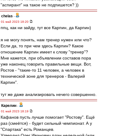
"аспирант" на такое не подпишется? ))
chelas
-
01 май 2023 18:20
ппц, как ни зайду, тут все Карпин, да Карпин)
я не могу понять, нам тренер нужен или что?
Если да, то при чем здесь Карпин? Какое
отношение Карпин имеет к слову "тренер"?
Мне кажется, при объявлении составов пора
уже наконец говорить правильные вещи. Вот,
Ростов - "такие-то 11 человек, а человек в
технической зоне для тренеров - Валерий
Карпин".
тут же даже анализировать нечего совершенно.
Карелин
-
01 май 2023 18:19
Кафанов пусть лучше помогает "Ростову". Ещё
раз (смеётся) - будет сильный чемпионат. А у
"Спартака" есть Романцев.
Утвердил Олег Иванович план недельной (или