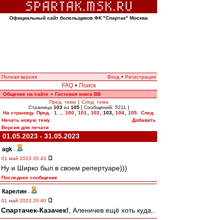
Официальный сайт болельщиков ФК "Спартак" Москва
Полная версия
Вход
•
Регистрация
FAQ
•
Поиск
Общение на сайте
Гостевая книга ВВ
»
Пред. тема
|
След. тема
Страница
103
из
105
[ Сообщений: 5211 ]
На страницу
Пред.
1
...
100
,
101
,
102
,
103
,
104
,
105
След.
Начать новую тему
Добавить
Версия для печати
01.05.2023 - 31.05.2023
agk
-
01 май 2023 20:43
Ну и Ширко был в своем репертуаре)))
Последнее сообщение
Карелин
-
01 май 2023 20:40
Спартачек-Казачек!
, Аленичев ещё хоть куда..