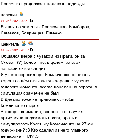
Павленко продолжает подавать надежды...
Карелин
-
01 май 2023 20:21
Вышли на замены - Павлюченко, Комбаров,
Самедов, Бояринцев, Ещенко
Ценитель
-
01 май 2023 20:17
Общался вчера с чуваком из Праги, он за
Слован (?) болеет, но, в целом, за всей
чешской лигой следит.
Я у него спросил про Комличенко, он очень
хорошо о нём отзывался - хорошее чувство
голевого момента, всегда нацелен на ворота, в
симуляциях замечен не был.
В Динамо тоже не припомню, чтобы
Комличенко нырял.
А теперь, внимание, вопрос - кто научил
артистично поджимать ножки, орать и
симулировать Коленьку Комличенко на 27-ом
году жизни? :3 Кто сделал из него главного
дельфина РПЛ? :3