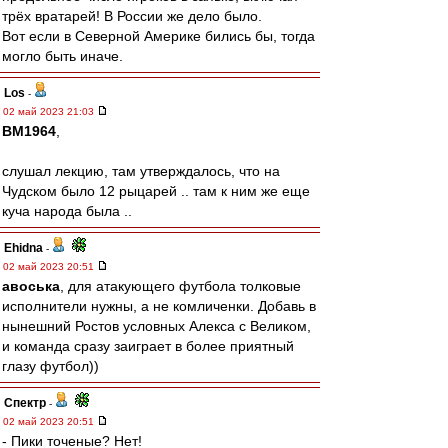
трёх вратарей! В России же дело было.
Вот если в Северной Америке бились бы, тогда
могло быть иначе.
Los
-
02 май 2023 21:03
BM1964
,
слушал лекцию, там утверждалось, что на
Чудском было 12 рыцарей .. там к ним же еще
куча народа была ..
Ehidna
-
02 май 2023 20:51
авоська
, для атакующего футбола толковые
исполнители нужны, а не комличенки. Добавь в
нынешний Ростов условных Алекса с Великом,
и команда сразу заиграет в более приятный
глазу футбол))
Спектр
-
02 май 2023 20:51
- Пики точеные? Нет!