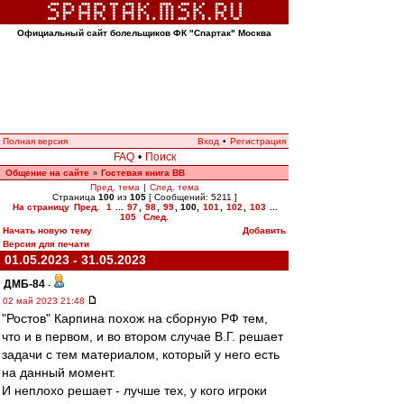
Официальный сайт болельщиков ФК "Спартак" Москва
Полная версия
Вход
•
Регистрация
FAQ
•
Поиск
Общение на сайте
Гостевая книга ВВ
»
Пред. тема
|
След. тема
Страница
100
из
105
[ Сообщений: 5211 ]
На страницу
Пред.
1
...
97
,
98
,
99
,
100
,
101
,
102
,
103
...
105
След.
Начать новую тему
Добавить
Версия для печати
01.05.2023 - 31.05.2023
ДМБ-84
-
02 май 2023 21:48
"Ростов" Карпина похож на сборную РФ тем,
что и в первом, и во втором случае В.Г. решает
задачи с тем материалом, который у него есть
на данный момент.
И неплохо решает - лучше тех, у кого игроки