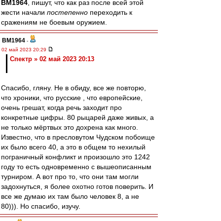
BM1964
, пишут, что как раз после всей этой
жести начали
постепенно
переходить к
сражениям не боевым оружием.
BM1964
-
02 май 2023 20:29
Спектр » 02 май 2023 20:13
Спасибо, гляну. Не в обиду, все же повторю,
что хроники, что русские , что европейские,
очень грешат, когда речь заходит про
конкретные цифры. 80 рыцарей даже живых, а
не только мёртвых это дохрена как много.
Известно, что в пресловутом Чудском побоище
их было всего 40, а это в общем то нехилый
пограничный конфликт и произошло это 1242
году то есть одновременно с вышеописанным
турниром. А вот про то, что они там могли
задохнуться, я более охотно готов поверить. И
все же думаю их там было человек 8, а не
80))). Но спасибо, изучу.