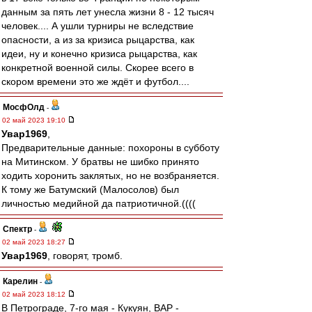
данным за пять лет унесла жизни 8 - 12 тысяч
человек.... А ушли турниры не вследствие
опасности, а из за кризиса рыцарства, как
идеи, ну и конечно кризиса рыцарства, как
конкретной военной силы. Скорее всего в
скором времени это же ждёт и футбол....
МосфОлд
-
02 май 2023 19:10
Увар1969
,
Предварительные данные: похороны в субботу
на Митинском. У братвы не шибко принято
ходить хоронить заклятых, но не возбраняется.
К тому же Батумский (Малосолов) был
личностью медийной да патриотичной.((((
Спектр
-
02 май 2023 18:27
Увар1969
, говорят, тромб.
Карелин
-
02 май 2023 18:12
В Петрограде, 7-го мая - Кукуян, ВАР -