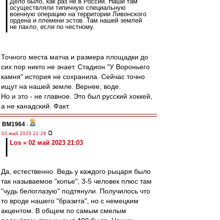
Дело было, как раз не в России. Наши там
осуществляли типичную специальную
военную операцию на территории Ливонского
ордена и племени эстов. Там нашей землей
не пахло, если по честному.
Точного места матча и размера площадки до
сих пор никто не знает. Стадион "У Вороньего
камня" история не сохранила. Сейчас точно
ищут на нашей земле. Вернее, воде.
Но и это - не главное. Это был русский хоккей,
а не канадский. Факт.
BM1964
-
02 май 2023 21:29
Los » 02 май 2023 21:03
Да, естественно. Ведь у каждого рыцаря было
так называемое "копье", 3-5 человек плюс там
"чудь белоглазую" подтянули. Получилось что
то вроде нашего "бразита", но с немецким
акцентом. В общем по самым смелым