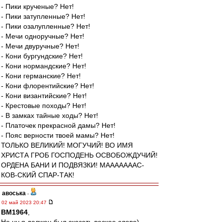
- Пики крученые? Нет!
- Пики затупленные? Нет!
- Пики озалупленные? Нет!
- Мечи одноручные? Нет!
- Мечи двуручные? Нет!
- Кони бургундские? Нет!
- Кони нормандские? Нет!
- Кони германские? Нет!
- Кони флорентийские? Нет!
- Кони византийские? Нет!
- Крестовые походы? Нет!
- В замках тайные ходы? Нет!
- Платочек прекрасной дамы? Нет!
- Пояс верности твоей мамы? Нет!
ТОЛЬКО ВЕЛИКИЙ! МОГУЧИЙ! ВО ИМЯ
ХРИСТА ГРОБ ГОСПОДЕНЬ ОСВОБОЖДУЧИЙ!
ОРДЕНА БАНИ И ПОДВЯЗКИ! МАААААААС-
КОВ-СКИЙ СПАР-ТАК!
авоська
-
02 май 2023 20:47
BM1964
,