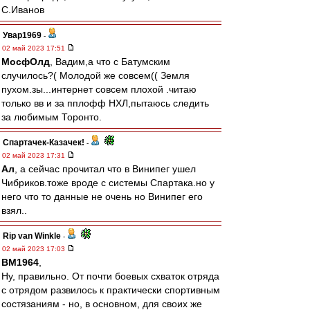
С.Иванов
Увар1969
-
02 май 2023 17:51
МосфОлд
, Вадим,а что с Батумским
случилось?( Молодой же совсем(( Земля
пухом.зы...интернет совсем плохой .читаю
только вв и за пплофф НХЛ,пытаюсь следить
за любимым Торонто.
Спартачек-Казачек!
-
02 май 2023 17:31
Ал
, а сейчас прочитал что в Винипег ушел
Чибриков.тоже вроде с системы Спартака.но у
него что то данные не очень но Винипег его
взял..
Rip van Winkle
-
02 май 2023 17:03
BM1964
,
Ну, правильно. От почти боевых схваток отряда
с отрядом развилось к практически спортивным
состязаниям - но, в основном, для своих же