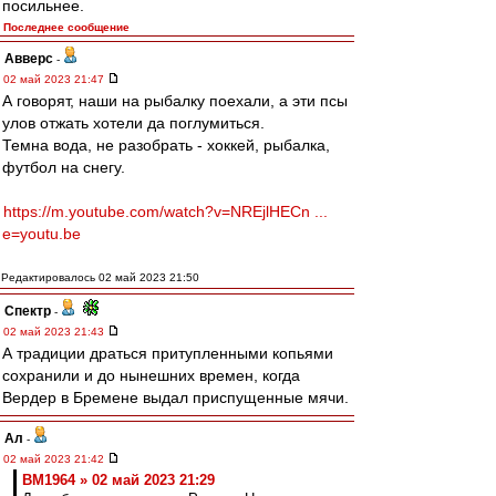
посильнее.
Последнее сообщение
Авверс
-
02 май 2023 21:47
А говорят, наши на рыбалку поехали, а эти псы
улов отжать хотели да поглумиться.
Темна вода, не разобрать - хоккей, рыбалка,
футбол на снегу.
https://m.youtube.com/watch?v=NREjlHECn ...
e=youtu.be
Редактировалось 02 май 2023 21:50
Спектр
-
02 май 2023 21:43
А традиции драться притупленными копьями
сохранили и до нынешних времен, когда
Вердер в Бремене выдал приспущенные мячи.
Ал
-
02 май 2023 21:42
BM1964 » 02 май 2023 21:29