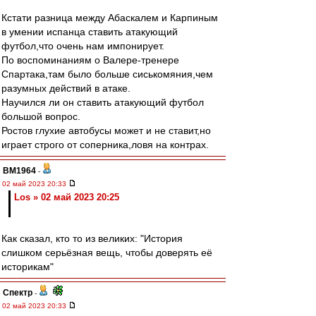
Кстати разница между Абаскалем и Карпиным
в умении испанца ставить атакующий
футбол,что очень нам импонирует.
По воспоминаниям о Валере-тренере
Спартака,там было больше сиськомяния,чем
разумных действий в атаке.
Научился ли он ставить атакующий футбол
большой вопрос.
Ростов глухие автобусы может и не ставит,но
играет строго от соперника,ловя на контрах.
BM1964
-
02 май 2023 20:33
Los » 02 май 2023 20:25
Как сказал, кто то из великих: "История
слишком серьёзная вещь, чтобы доверять её
историкам"
Спектр
-
02 май 2023 20:33