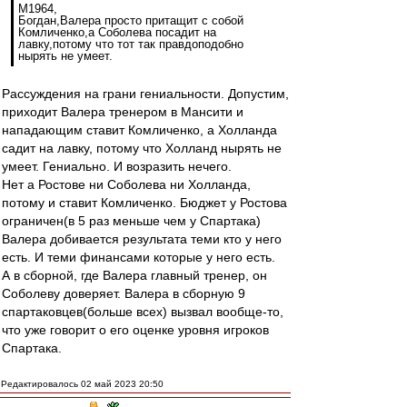
M1964,
Богдан,Валера просто притащит с собой
Комличенко,а Соболева посадит на
лавку,потому что тот так правдоподобно
нырять не умеет.
Рассуждения на грани гениальности. Допустим,
приходит Валера тренером в Мансити и
нападающим ставит Комличенко, а Холланда
садит на лавку, потому что Холланд нырять не
умеет. Гениально. И возразить нечего.
Нет а Ростове ни Соболева ни Холланда,
потому и ставит Комличенко. Бюджет у Ростова
ограничен(в 5 раз меньше чем у Спартака)
Валера добивается результата теми кто у него
есть. И теми финансами которые у него есть.
А в сборной, где Валера главный тренер, он
Соболеву доверяет. Валера в сборную 9
спартаковцев(больше всех) вызвал вообще-то,
что уже говорит о его оценке уровня игроков
Спартака.
Редактировалось 02 май 2023 20:50