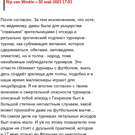
Rip van Winkle » 02 май 2023 17:03
Почти согласен. За тем исключением, что хотя,
по видимому, дамы были для рыцарства
"главными" зрительницами ( отсюда и
ритуально эротический подтекст турниров -
турнир, как сублимация желания, которое
сдерживаться, обетами, заповедями,
этикетом), но и толпа - народ, тоже
неизбежные наблюдатели турниров. Это
отчасти сближает турниры с футболом, знать
десь создаёт зрелище для толпы, подобно и в
наше время миллионеры играют для
нищебродов. Я не вполне согласен с твоим
мнением о смертельной опасности турниров -
описаный тобой эпизод с Генрихом был в
большой степени несчастным случаем, какой
может произойти даже на футбольном матче...
На самом деле на турнирах летальных исходов
был очень мало. И уж по этому показателю они
рядом не стоят с дуэльной практикой, которая
в 17 веке только во Франции по некоторым