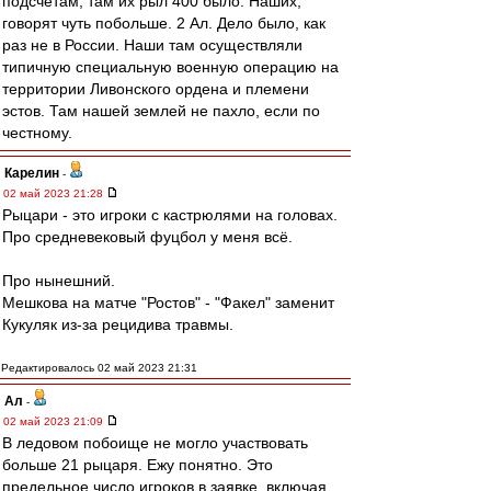
подсчётам, там их рыл 400 было. Наших,
говорят чуть побольше. 2 Ал. Дело было, как
раз не в России. Наши там осуществляли
типичную специальную военную операцию на
территории Ливонского ордена и племени
эстов. Там нашей землей не пахло, если по
честному.
Карелин
-
02 май 2023 21:28
Рыцари - это игроки с кастрюлями на головах.
Про средневековый фуцбол у меня всё.
Про нынешний.
Мешкова на матче "Ростов" - "Факел" заменит
Кукуляк из-за рецидива травмы.
Редактировалось 02 май 2023 21:31
Ал
-
02 май 2023 21:09
В ледовом побоище не могло участвовать
больше 21 рыцаря. Ежу понятно. Это
предельное число игроков в заявке, включая