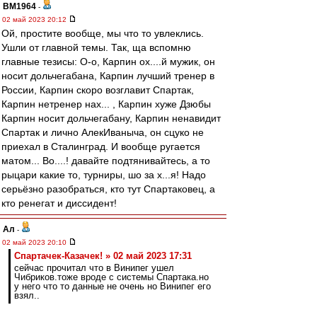
BM1964
-
02 май 2023 20:12
Ой, простите вообще, мы что то увлеклись.
Ушли от главной темы. Так, ща вспомню
главные тезисы: О-о, Карпин ох....й мужик, он
носит дольчегабана, Карпин лучший тренер в
России, Карпин скоро возглавит Спартак,
Карпин нетренер нах... , Карпин хуже Дзюбы
Карпин носит дольчегабану, Карпин ненавидит
Спартак и лично АлекИваныча, он сцуко не
приехал в Сталинград. И вообще ругается
матом... Во....! давайте подтянивайтесь, а то
рыцари какие то, турниры, шо за х...я! Надо
серьёзно разобраться, кто тут Спартаковец, а
кто ренегат и диссидент!
Ал
-
02 май 2023 20:10
Спартачек-Казачек! » 02 май 2023 17:31
сейчас прочитал что в Винипег ушел
Чибриков.тоже вроде с системы Спартака.но
у него что то данные не очень но Винипег его
взял..