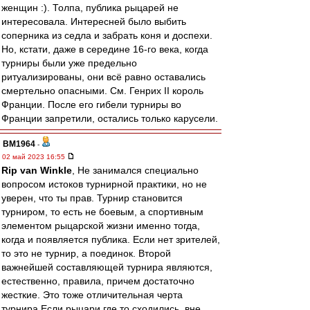
женщин :). Толпа, публика рыцарей не
интересовала. Интересней было выбить
соперника из седла и забрать коня и доспехи.
Но, кстати, даже в середине 16-го века, когда
турниры были уже предельно
ритуализированы, они всё равно оставались
смертельно опасными. См. Генрих II король
Франции. После его гибели турниры во
Франции запретили, остались только карусели.
BM1964
-
02 май 2023 16:55
Rip van Winkle
, Не занимался специально
вопросом истоков турнирной практики, но не
уверен, что ты прав. Турнир становится
турниром, то есть не боевым, а спортивным
элементом рыцарской жизни именно тогда,
когда и появляется публика. Если нет зрителей,
то это не турнир, а поединок. Второй
важнейшей составляющей турнира являются,
естественно, правила, причем достаточно
жесткие. Это тоже отличительная черта
турнира.Если рыцари где то сходились, вне