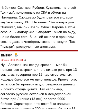
Чибриков, Свечков, Рубцов, Кукштель... это всё
"активы", полученные из СКА в обмен на
Никишина. Ожидаемо будут рваться в фарм-
клубы команд НХЛ. Не жалко. Это потеря для
"Химика", там они взяли Кубок Петрова в этом
сезоне. В молодёжке "Спартака" были на виду,
но не более того. В нашей основе в прошлом
сезоне даже в четвёртом звене не тянули. Так,
"пузыри", раскрученные агентами.
BM1964
-
02 май 2023 20:03
Ну,...Алексей, как всегда срезал.... мог бы
попытаться возразить, что в цитате речь про 13
век, а мы говорили про 15, где смертельных
исходов было все же явно меньше. Кроме того,
хотелось бы проверить достоверность данных
и понять откуда цитата. Так например,
согласно русской летописи в междоусобной
битве при Липице (13 век) полегло 9000
бойцов. Характерно, что текст был написан
спустя всего навсего 200 лет после битвы в 15