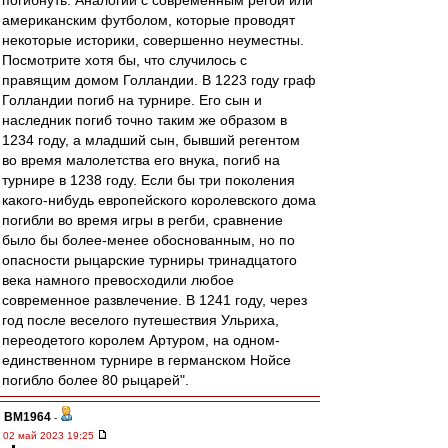
погибнуть. Аналогии с современным регби или
американским футболом, которые проводят
некоторые историки, совершенно неуместны.
Посмотрите хотя бы, что случилось с
правящим домом Голландии. В 1223 году граф
Голландии погиб на турнире. Его сын и
наследник погиб точно таким же образом в
1234 году, а младший сын, бывший регентом
во время малолетства его внука, погиб на
турнире в 1238 году. Если бы три поколения
какого-нибудь европейского королевского дома
погибли во время игры в регби, сравнение
было бы более-менее обоснованным, но по
опасности рыцарские турниры тринадцатого
века намного превосходили любое
современное развлечение. В 1241 году, через
год после веселого путешествия Ульриха,
переодетого королем Артуром, на одном-
единственном турнире в германском Нойсе
погибло более 80 рыцарей".
BM1964
-
02 май 2023 19:25