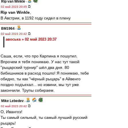
Rip van Winkle
-
02 май 2023 20:45
Rip van Winkle
,
В Австрии, в 1192 году сидел в плену
BM1964
-
02 май 2023 20:42
авоська » 02 май 2023 20:37
Саша, если, что про Карпина я пошутил.
Впрочем я тебя понимаю. У нас тут такой
"рыцарский турнир" шёл два дня. 80
бибишников в расход пошло! Я понимаю, тебе
обидно, ты как "чёрный рыцарь" в Айвенго
поздно подъехал... но извини, мы тут уже
закончили. Трупы собираем.
Mike Lebedev
-
02 май 2023 20:42
О, Ивангоэ!
Ты самый сильный, ты самый лучший русский
рыцарь!