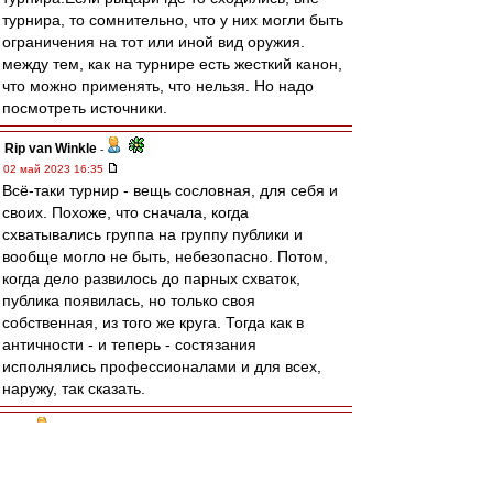
турнира, то сомнительно, что у них могли быть
ограничения на тот или иной вид оружия.
между тем, как на турнире есть жесткий канон,
что можно применять, что нельзя. Но надо
посмотреть источники.
Rip van Winkle
-
02 май 2023 16:35
Всё-таки турнир - вещь сословная, для себя и
своих. Похоже, что сначала, когда
схватывались группа на группу публики и
вообще могло не быть, небезопасно. Потом,
когда дело развилось до парных схваток,
публика появилась, но только своя
собственная, из того же круга. Тогда как в
античности - и теперь - состязания
исполнялись профессионалами и для всех,
наружу, так сказать.
brd
-
02 май 2023 16:24
gmk » 02 май 2023 00:17
Желать Карпина тренером Спартака, это всё