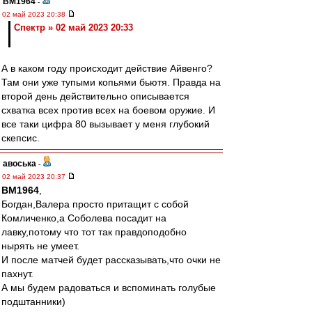
BM1964
-
02 май 2023 20:38
Спектр » 02 май 2023 20:33
А в каком году происходит действие Айвенго?
Там они уже тупыми копьями бьютя. Правда на
второй день действительно описывается
схватка всех против всех на боевом оружие. И
все таки цифра 80 вызывает у меня глубокий
скепсис.
авоська
-
02 май 2023 20:37
BM1964
,
Богдан,Валера просто притащит с собой
Комличенко,а Соболева посадит на
лавку,потому что тот так правдоподобно
нырять не умеет.
И после матчей будет рассказывать,что очки не
пахнут.
А мы будем радоваться и вспоминать голубые
подштанники)