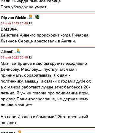
Вали Ричарда Львиное сердце
Пока ублюдок не умрёт!
Rip van Winkle
-
02 май 2023 20:40
BM1964
,
Действие Айвенго происходит когда Ричарда
Львиное Сердце арестовали в Англии.
AiltonD
-
02 май 2023 20:40
Матч ветеранов надо бы крутить ежедневно
Денисову, Маслову..., пусть учатся мяч
принимать, обрабатывать. Людям к
полтиннику, мышцы и связки с годами дубеют,
а с мячом работают лучше этих балбесов 20-
летних. Я уж не говорю про понимание игры,
прювед Паше-голпроспаше, не державшему
линию в защите.
На варе Иванов с бамжами? Этот плешивый
наварит...