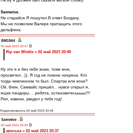
Не,ну я должен был сказать веское слово)
Samwise
,
Не старайся.Я пошутил.В ответ Богдану.
Мы не позволим Валере притащить этого
дельфина.
BM1964
-
02 май 2023 20:47
Rip van Winkle » 02 май 2023 20:40
Ну это я и без тебя знаю, тоже мне,
просветил...)). Я год не помню нихрена. Кто
тогда чемпионом то был. Спартак или кони?
Ой, блин, Самвайс пришёл... нувсе открыл я,
ящик пандоры.... ребята, остановитесььььь!!!!
Рип, извини, увидел у тебя год!.
Редактировалось 02 май 2023 20:49
Samwise
-
02 май 2023 20:45
авоська » 02 май 2023 20:37