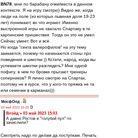
BN78
, мне по барабану очки/места в данном
контексте. Я на игру смотрю) Видно же, когда
люди на поле (из которых львиная доля 19-23
лет) понимают, во что играют. Именно
выстроенной игры не хватало Спартаку в те
карпинские пришествия. Тогда он это не умел.
Сейчас умеет. Вот и всё.
Но когда "секта валерофилов" на эту тему
заикается, почему-то начинаются стоны про
поведение и шмотки )) Кстати, народ, когда вы
успеваете шмотки разглядеть? Мне одной
пофигу, в чем по бровке прыгают тренеры
соперников? Я лично смотрю на Спартак,
поэтому не в курсе, что у кого-то пряжка не та
или семечки в карманах)))
МосфОлд
-
03 май 2023 15:20
Влэйд » 03 май 2023 15:03
А давно Ростов в "голубой пул"-то
зачислили?
Смотреть надо по делам да поступкам. Печать