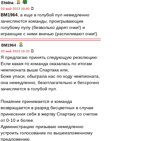
Ehidna
-
03 май 2023 16:40
BM1964
, а еще в голубой пул немедленно
зачисляются команды, проигрывающие
голубому пулу (безвольно дарят очки!) и
играющие с ними вничью (распиливают очки!).
BM1964
-
03 май 2023 16:33
Я предлагаю принять следующую резолюцию:
Если какая-то команда оказалась по итогам
чемпионата выше Спартака или,
Боже упаси, обыграла нас по ходу чемпионата,
она немедленно, безотлагательно и бессрочно
зачисляется в голубой пул.
Покаяние принимается и команда
возвращается в разряд бесцветных в случае
принесения себя в жертву Спартаку со счетом
от 0-10 и более.
Администрацию призываю немедленно
устроить голосование по вышеизложенному
предложению.