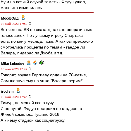
Ну и на всякий случай заметь - Федун ушел,
мало что изменилось.
МосфОлд
-
03 май 2023 17:52
Вот чего на ВВ не хватает, так это оперативных
голосовалок. По лучшему игроку Спартака
есть, по мячу месяца, тоже. А как бы прекрасно
смотрелись проценты по темам - гандон ли
Валера, пидарас ли Дзюба и т.д.
Mike Lebedev
-
03 май 2023 17:49
Говорят, вручая Гергиеву орден на 70-летие,
Сам шепнул ему на ушко "Валера, верим!"
irod sm
-
03 май 2023 17:45
Тимур, не мешай все в кучу.
И не путай. Федун построил не стадион, а
Жилой комплекс Тушино-2018.
А к нему стадион как соцнагрузку.