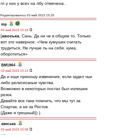
гп у них у всех на лбу отмечена...
Редактировалось 03 май 2023 15:20
mp
-
03 май 2023 15:19
[
авоська
, Сань. Да ни че в общем то. Только
вот это наверное: «Чем кумушек считать
трудиться, Не лучше ль на себя, кума,
оборотиться»
BM1964
-
03 май 2023 15:13
Да и еще приношу извинения, если задел чьи
либо религиозные чувства.
Возможно в некоторых постах был излишне
резок.
Давайте все таки помнить, что мы тут за
Спартак, а не за Ростов.
(Даже я грешный)) ).
авоська
-
03 май 2023 15:08