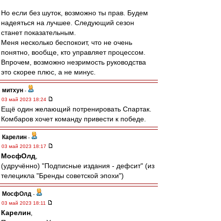
Но если без шуток, возможно ты прав. Будем
надеяться на лучшее. Следующий сезон
станет показательным.
Меня несколько беспокоит, что не очень
понятно, вообще, кто управляет процессом.
Впрочем, возможно незримость руководства
это скорее плюс, а не минус.
митхун
-
03 май 2023 18:24
Ещё один желающий потренировать Спартак.
Комбаров хочет команду привести к победе.
Карелин
-
03 май 2023 18:17
МосфОлд
,
(удручённо) "Подписные издания - дефсит" (из
телецикла "Бренды советской эпохи")
МосфОлд
-
03 май 2023 18:11
Карелин
,