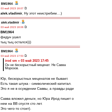
BM1964
-
03 май 2023 18:07
alek.vladimir
, Ну этот неистребим....)
alek.vladimir
-
03 май 2023 18:06
BM1964
фидун ушел
тыц тыц остался)))
BM1964
-
03 май 2023 17:53
irod sm » 03 май 2023 17:45
Он не бескорыстный меценат. Не Савва
Морозов.
Юр, бескорыстных меценатов не бывает.
Есть такая штука - символический капитал.
Это я не в осуждении Саввы, а правды ради
Савва вложил деньги, но Юра Ирод пишет о
нем на ВВ спустя сто лет.
Это чего-то стоит).