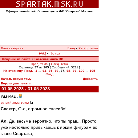
Официальный сайт болельщиков ФК "Спартак" Москва
Полная версия
Вход
•
Регистрация
FAQ
•
Поиск
Общение на сайте
Гостевая книга ВВ
»
Пред. тема
|
След. тема
Страница
97
из
105
[ Сообщений: 5211 ]
На страницу
Пред.
1
...
94
,
95
,
96
,
97
,
98
,
99
,
100
...
105
След.
Начать новую тему
Добавить
Версия для печати
01.05.2023 - 31.05.2023
BM1964
-
03 май 2023 19:02
Спектр
, О-о, огромное спасибо!
Ал
, Да, весьма вероятно, что ты прав... Просто
уже настолько привыкаешь к ярким фигурам во
главе Спартака,