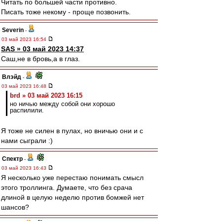
Читать по большей части противно.
Писать тоже некому - проще позвонить.
Severin
-
03 май 2023 16:54
SAS » 03 май 2023 14:37
Саш,не в бровь,а в глаз.
Влэйд
-
03 май 2023 16:48
brd » 03 май 2023 16:15
но ничью между собой они хорошо
распилили.
Я тоже не силен в пулах, но вничью они и с
нами сыграли :)
Спектр
-
03 май 2023 16:43
Я несколько уже перестаю понимать смысл
этого троллинга. Думаете, что без срача
длиной в целую неделю против бомжей нет
шансов?