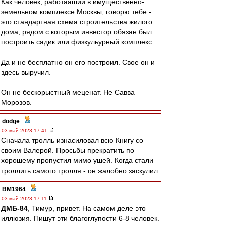
Как человек, работааший в имущественно-
земельном комплексе Москвы, говорю тебе -
это стандартная схема строительства жилого
дома, рядом с которым инвестор обязан был
построить садик или физкульурный комплекс.
Да и не бесплатно он его построил. Свое он и
здесь выручил.
Он не бескорыстный меценат. Не Савва
Морозов.
dodge
-
03 май 2023 17:41
Сначала тролль изнасиловал всю Книгу со
своим Валерой. Просьбы прекратить по
хорошему пропустил мимо ушей. Когда стали
троллить самого тролля - он жалобно заскулил.
BM1964
-
03 май 2023 17:11
ДМБ-84
, Тимур, привет. На самом деле это
иллюзия. Пишут эти благоглупости 6-8 человек.