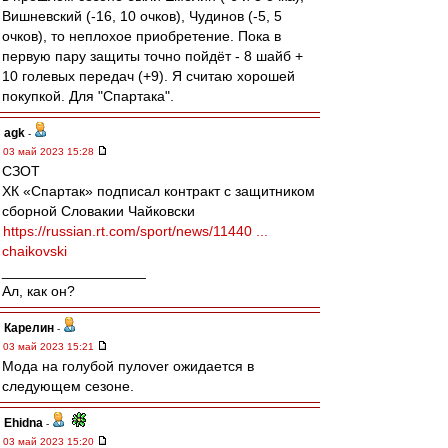
Вишневский (-16, 10 очков), Чудинов (-5, 5
очков), то неплохое приобретение. Пока в
первую пару защиты точно пойдёт - 8 шайб +
10 голевых передач (+9). Я считаю хорошей
покупкой. Для "Спартака".
agk
-
03 май 2023 15:28
СЗОТ
ХК «Спартак» подписал контракт с защитником
сборной Словакии Чайковски
https://russian.rt.com/sport/news/11440 ...
chaikovski
__________________
Ал, как он?
Карелин
-
03 май 2023 15:21
Мода на голубой пулover ожидается в
следующем сезоне.
Ehidna
-
03 май 2023 15:20