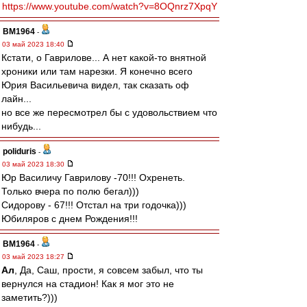
https://www.youtube.com/watch?v=8OQnrz7XpqY
BM1964
-
03 май 2023 18:40
Кстати, о Гаврилове... А нет какой-то внятной
хроники или там нарезки. Я конечно всего
Юрия Васильевича видел, так сказать оф
лайн...
но все же пересмотрел бы с удовольствием что
нибудь...
poliduris
-
03 май 2023 18:30
Юр Василичу Гаврилову -70!!! Охренеть.
Только вчера по полю бегал)))
Сидорову - 67!!! Отстал на три годочка)))
Юбиляров с днем Рождения!!!
BM1964
-
03 май 2023 18:27
Ал
, Да, Саш, прости, я совсем забыл, что ты
вернулся на стадион! Как я мог это не
заметить?)))