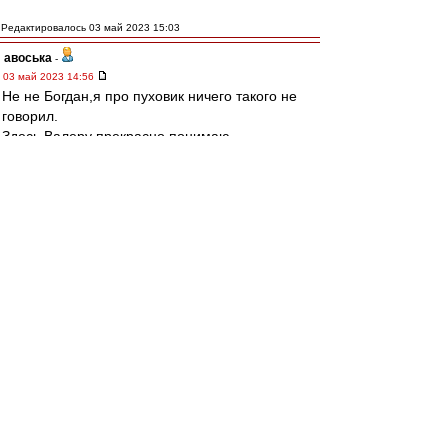
Редактировалось 03 май 2023 15:03
авоська
-
03 май 2023 14:56
Не не Богдан,я про пуховик ничего такого не
говорил.
Здесь Валеру прекрасно понимаю.
Будешь щеголять перед ростовскими
мужиками в майках и драных джинсах от двух
латентных итальянцев,можешь и пиздюлей
схлопотать)
Я больше про то что ему бы лучше всего
заткнуться о судействе в этом сезоне,когда
откровенно тянут Ростов за яйца к высотам
турнирной таблицы.
TRIV
-
Администратор
03 май 2023 14:52
Спектр » 03 май 2023, 14:38
это Карпин так помогает "Спартаку", чтобы
гарантированно выиграть за день до нашего
матча с бомжами и лишить их праздника в
Питере.