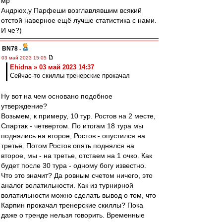
мр
Андрюх,у Парфеши возглавлявшим всякий
отстой наверное ещё лучше статистика с нами.
И че?)
BN78
-
03 май 2023 15:05
Ehidna » 03 май 2023 14:37
Сейчас-то скиллы тренерские прокачал
Ну вот на чем основано подобное
утверждение?
Возьмем, к примеру, 10 тур. Ростов на 2 месте,
Спартак - четвертом. По итогам 18 тура мы
поднялись на второе, Ростов - опустился на
третье. Потом Ростов опять поднялся на
второе, мы - на третье, отстаем на 1 очко. Как
будет после 30 тура - одному богу известно.
Что это значит? Да ровным счетом ничего, это
аналог волатильности. Как из турнирной
волатильности можно сделать вывод о том, что
Карпин прокачал тренерские скиллы? Пока
даже о тренде нельзя говорить. Временные