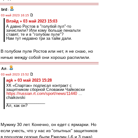
brd
-
03 май 2023 16:15
Влэйд » 03 май 2023 15:03
А давно Ростов в "голубой пул"-то
зачислили? Или кому больше пенальти
ставят, те и в "голубом пуле"?
Нам тут недавно три за тайм дали.
В голубом пуле Ростов или нет, я не снаю, но
ничью между собой они хорошо распилили.
Ал
-
03 май 2023 15:52
agk » 03 май 2023 15:28
ХК «Спартак» подписал контракт с
защитником сборной Словакии Чайковски
https://russian.rt.com/sport/news/11440
...
chaikovski
__________________
Ал, как он?
Мужику 30 лет. Конечно, он едет с ярмарки. Но
если учесть, что у нас из "опытных" защитников
в прошлом сезоне были Емелин (-6 и 3 очка),