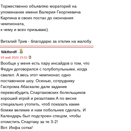
Торжественно объявляю мораторий на
упоминание имени Валерия Георгиевича
Карпина в своих постах до окончания
чемпионата,
к чему и всех призываю).
Виталий Трив - благодарю за отклик на жалобу.
Nikiforoff
-
03 май 2023 15:01
Вообще у меня есть пару инсайдов о том, что
Федун договорился с голубопульными, когда
свалил. А весь этот чемпионат, одно
поставочное шоу. Осенью, сотруднику
Гаспрома Абаскалю дали задание
перевозбудить Спартаковских болельщиков
хорошей игрой и резалтами.А по весне
специально утопить, чтоб показать какие
бомжи великие и нам побольнее сделать. И
Календарь был подстроен спецом, чтобы
отомстить Спартаку за те 3-2!
Вот. Инфа сотка!