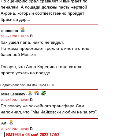
По сценарию Урал сравняет и выиграет по
пеналям. А лошади должны пасть жертвой
Акрона, который соответственно пройдёт
Красный дар...
mmmmm
-
03 май 2023 18:10
Как ушёл папа, никто не видел.
Но мама продолжает троллить инет в стиле
басенной Моськи.
Говорят, что Анна Каренина тоже хотела
просто уехать на поезде.
Редактировалось 03 май 2023 18:11
Mike Lebedev
-
03 май 2023 18:09
По поводу же хоккейного трансфера Сам
напомнил, что "Мы Чайковски любим не за это"
Ал
-
03 май 2023 18:08
BM1964 » 03 май 2023 17:53