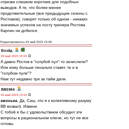
отрезки слишком короткие для подобных
выводов. А те, что более-менее
продолжительные (все предыдущие сезоны с
Ростовом), говорят только об одном - никаких
значимых успехов на посту тренера Ростова
Карпин не добился.
Редактировалось 03 май 2023 15:09
Влэйд
-
03 май 2023 15:03
А давно Ростов в "голубой пул"-то зачислили?
Или кому больше пенальти ставят, те и в
"голубом пуле"?
Нам тут недавно три за тайм дали.
BM1964
-
03 май 2023 15:02
авоська
, Да, Саш, это я к колективному разуму
ВВ возвал). Извини.
С тобой я бы с удовольствием обсудил эти
вопросы в рациональном ключе, но тут не все
готовы.