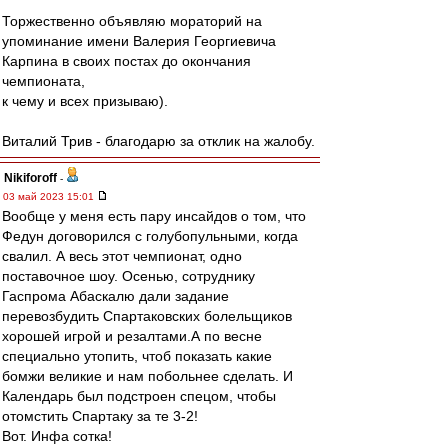
Торжественно объявляю мораторий на
упоминание имени Валерия Георгиевича
Карпина в своих постах до окончания
чемпионата,
к чему и всех призываю).
Виталий Трив - благодарю за отклик на жалобу.
Nikiforoff
-
03 май 2023 15:01
Вообще у меня есть пару инсайдов о том, что
Федун договорился с голубопульными, когда
свалил. А весь этот чемпионат, одно
поставочное шоу. Осенью, сотруднику
Гаспрома Абаскалю дали задание
перевозбудить Спартаковских болельщиков
хорошей игрой и резалтами.А по весне
специально утопить, чтоб показать какие
бомжи великие и нам побольнее сделать. И
Календарь был подстроен спецом, чтобы
отомстить Спартаку за те 3-2!
Вот. Инфа сотка!