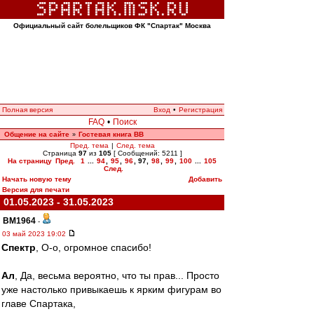
Официальный сайт болельщиков ФК "Спартак" Москва
Полная версия
Вход
•
Регистрация
FAQ
•
Поиск
Общение на сайте
Гостевая книга ВВ
»
Пред. тема
|
След. тема
Страница
97
из
105
[ Сообщений: 5211 ]
На страницу
Пред.
1
...
94
,
95
,
96
,
97
,
98
,
99
,
100
...
105
След.
Начать новую тему
Добавить
Версия для печати
01.05.2023 - 31.05.2023
BM1964
-
03 май 2023 19:02
Спектр
, О-о, огромное спасибо!
Ал
, Да, весьма вероятно, что ты прав... Просто
уже настолько привыкаешь к ярким фигурам во
главе Спартака,