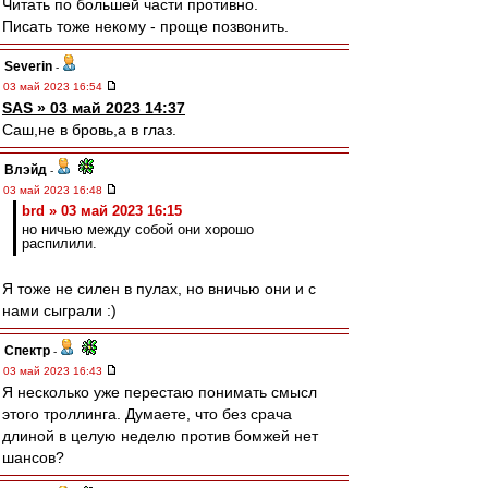
Читать по большей части противно.
Писать тоже некому - проще позвонить.
Severin
-
03 май 2023 16:54
SAS » 03 май 2023 14:37
Саш,не в бровь,а в глаз.
Влэйд
-
03 май 2023 16:48
brd » 03 май 2023 16:15
но ничью между собой они хорошо
распилили.
Я тоже не силен в пулах, но вничью они и с
нами сыграли :)
Спектр
-
03 май 2023 16:43
Я несколько уже перестаю понимать смысл
этого троллинга. Думаете, что без срача
длиной в целую неделю против бомжей нет
шансов?