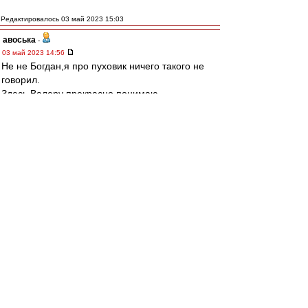
Редактировалось 03 май 2023 15:03
авоська
-
03 май 2023 14:56
Не не Богдан,я про пуховик ничего такого не
говорил.
Здесь Валеру прекрасно понимаю.
Будешь щеголять перед ростовскими
мужиками в майках и драных джинсах от двух
латентных итальянцев,можешь и пиздюлей
схлопотать)
Я больше про то что ему бы лучше всего
заткнуться о судействе в этом сезоне,когда
откровенно тянут Ростов за яйца к высотам
турнирной таблицы.
TRIV
-
Администратор
03 май 2023 14:52
Спектр » 03 май 2023, 14:38
это Карпин так помогает "Спартаку", чтобы
гарантированно выиграть за день до нашего
матча с бомжами и лишить их праздника в
Питере.