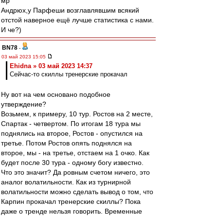
мр
Андрюх,у Парфеши возглавлявшим всякий
отстой наверное ещё лучше статистика с нами.
И че?)
BN78
-
03 май 2023 15:05
Ehidna » 03 май 2023 14:37
Сейчас-то скиллы тренерские прокачал
Ну вот на чем основано подобное
утверждение?
Возьмем, к примеру, 10 тур. Ростов на 2 месте,
Спартак - четвертом. По итогам 18 тура мы
поднялись на второе, Ростов - опустился на
третье. Потом Ростов опять поднялся на
второе, мы - на третье, отстаем на 1 очко. Как
будет после 30 тура - одному богу известно.
Что это значит? Да ровным счетом ничего, это
аналог волатильности. Как из турнирной
волатильности можно сделать вывод о том, что
Карпин прокачал тренерские скиллы? Пока
даже о тренде нельзя говорить. Временные