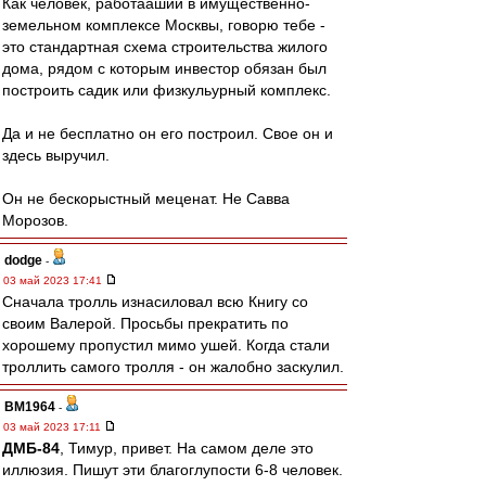
Как человек, работааший в имущественно-
земельном комплексе Москвы, говорю тебе -
это стандартная схема строительства жилого
дома, рядом с которым инвестор обязан был
построить садик или физкульурный комплекс.
Да и не бесплатно он его построил. Свое он и
здесь выручил.
Он не бескорыстный меценат. Не Савва
Морозов.
dodge
-
03 май 2023 17:41
Сначала тролль изнасиловал всю Книгу со
своим Валерой. Просьбы прекратить по
хорошему пропустил мимо ушей. Когда стали
троллить самого тролля - он жалобно заскулил.
BM1964
-
03 май 2023 17:11
ДМБ-84
, Тимур, привет. На самом деле это
иллюзия. Пишут эти благоглупости 6-8 человек.