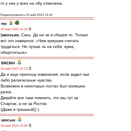
гп у них у всех на лбу отмечена...
Редактировалось 03 май 2023 15:20
mp
-
03 май 2023 15:19
[
авоська
, Сань. Да ни че в общем то. Только
вот это наверное: «Чем кумушек считать
трудиться, Не лучше ль на себя, кума,
оборотиться»
BM1964
-
03 май 2023 15:13
Да и еще приношу извинения, если задел чьи
либо религиозные чувства.
Возможно в некоторых постах был излишне
резок.
Давайте все таки помнить, что мы тут за
Спартак, а не за Ростов.
(Даже я грешный)) ).
авоська
-
03 май 2023 15:08