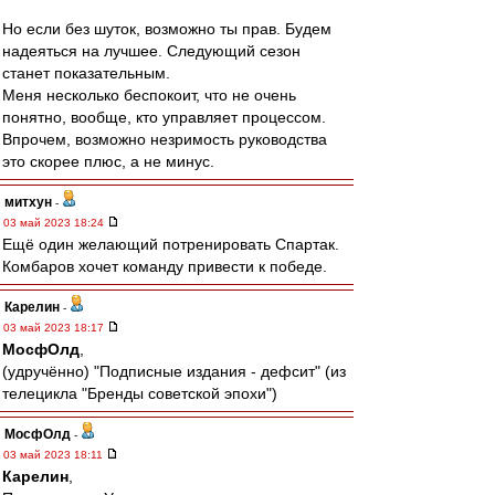
Но если без шуток, возможно ты прав. Будем
надеяться на лучшее. Следующий сезон
станет показательным.
Меня несколько беспокоит, что не очень
понятно, вообще, кто управляет процессом.
Впрочем, возможно незримость руководства
это скорее плюс, а не минус.
митхун
-
03 май 2023 18:24
Ещё один желающий потренировать Спартак.
Комбаров хочет команду привести к победе.
Карелин
-
03 май 2023 18:17
МосфОлд
,
(удручённо) "Подписные издания - дефсит" (из
телецикла "Бренды советской эпохи")
МосфОлд
-
03 май 2023 18:11
Карелин
,