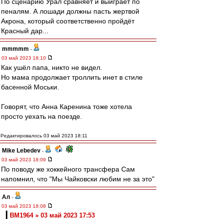
По сценарию Урал сравняет и выиграет по
пеналям. А лошади должны пасть жертвой
Акрона, который соответственно пройдёт
Красный дар...
mmmmm
-
03 май 2023 18:10
Как ушёл папа, никто не видел.
Но мама продолжает троллить инет в стиле
басенной Моськи.
Говорят, что Анна Каренина тоже хотела
просто уехать на поезде.
Редактировалось 03 май 2023 18:11
Mike Lebedev
-
03 май 2023 18:09
По поводу же хоккейного трансфера Сам
напомнил, что "Мы Чайковски любим не за это"
Ал
-
03 май 2023 18:08
BM1964 » 03 май 2023 17:53