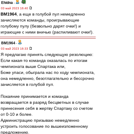
Ehidna
-
03 май 2023 16:40
BM1964
, а еще в голубой пул немедленно
зачисляются команды, проигрывающие
голубому пулу (безвольно дарят очки!) и
играющие с ними вничью (распиливают очки!).
BM1964
-
03 май 2023 16:33
Я предлагаю принять следующую резолюцию:
Если какая-то команда оказалась по итогам
чемпионата выше Спартака или,
Боже упаси, обыграла нас по ходу чемпионата,
она немедленно, безотлагательно и бессрочно
зачисляется в голубой пул.
Покаяние принимается и команда
возвращается в разряд бесцветных в случае
принесения себя в жертву Спартаку со счетом
от 0-10 и более.
Администрацию призываю немедленно
устроить голосование по вышеизложенному
предложению.