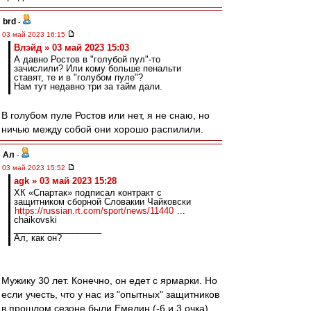
brd
-
03 май 2023 16:15
Влэйд » 03 май 2023 15:03
А давно Ростов в "голубой пул"-то
зачислили? Или кому больше пенальти
ставят, те и в "голубом пуле"?
Нам тут недавно три за тайм дали.
В голубом пуле Ростов или нет, я не снаю, но
ничью между собой они хорошо распилили.
Ал
-
03 май 2023 15:52
agk » 03 май 2023 15:28
ХК «Спартак» подписал контракт с
защитником сборной Словакии Чайковски
https://russian.rt.com/sport/news/11440
...
chaikovski
__________________
Ал, как он?
Мужику 30 лет. Конечно, он едет с ярмарки. Но
если учесть, что у нас из "опытных" защитников
в прошлом сезоне были Емелин (-6 и 3 очка),