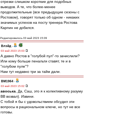
отрезки слишком короткие для подобных
выводов. А те, что более-менее
продолжительные (все предыдущие сезоны с
Ростовом), говорят только об одном - никаких
значимых успехов на посту тренера Ростова
Карпин не добился.
Редактировалось 03 май 2023 15:09
Влэйд
-
03 май 2023 15:03
А давно Ростов в "голубой пул"-то зачислили?
Или кому больше пенальти ставят, те и в
"голубом пуле"?
Нам тут недавно три за тайм дали.
BM1964
-
03 май 2023 15:02
авоська
, Да, Саш, это я к колективному разуму
ВВ возвал). Извини.
С тобой я бы с удовольствием обсудил эти
вопросы в рациональном ключе, но тут не все
готовы.