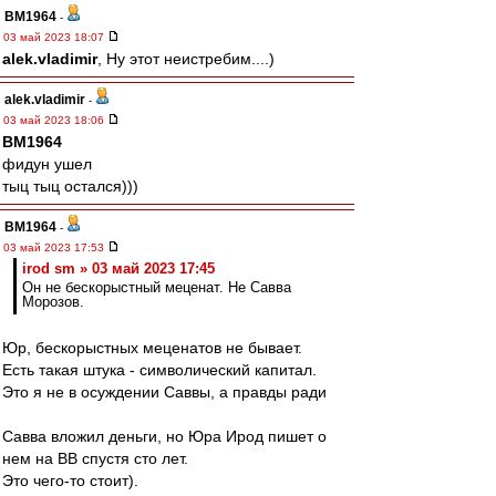
BM1964
-
03 май 2023 18:07
alek.vladimir
, Ну этот неистребим....)
alek.vladimir
-
03 май 2023 18:06
BM1964
фидун ушел
тыц тыц остался)))
BM1964
-
03 май 2023 17:53
irod sm » 03 май 2023 17:45
Он не бескорыстный меценат. Не Савва
Морозов.
Юр, бескорыстных меценатов не бывает.
Есть такая штука - символический капитал.
Это я не в осуждении Саввы, а правды ради
Савва вложил деньги, но Юра Ирод пишет о
нем на ВВ спустя сто лет.
Это чего-то стоит).