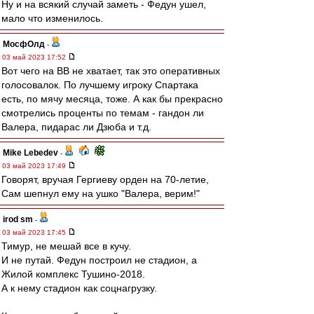
Ну и на всякий случай заметь - Федун ушел,
мало что изменилось.
МосфОлд
-
03 май 2023 17:52
Вот чего на ВВ не хватает, так это оперативных
голосовалок. По лучшему игроку Спартака
есть, по мячу месяца, тоже. А как бы прекрасно
смотрелись проценты по темам - гандон ли
Валера, пидарас ли Дзюба и т.д.
Mike Lebedev
-
03 май 2023 17:49
Говорят, вручая Гергиеву орден на 70-летие,
Сам шепнул ему на ушко "Валера, верим!"
irod sm
-
03 май 2023 17:45
Тимур, не мешай все в кучу.
И не путай. Федун построил не стадион, а
Жилой комплекс Тушино-2018.
А к нему стадион как соцнагрузку.