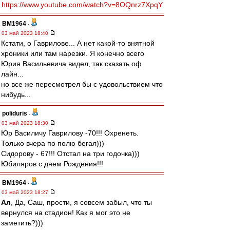
https://www.youtube.com/watch?v=8OQnrz7XpqY
BM1964
-
03 май 2023 18:40
Кстати, о Гаврилове... А нет какой-то внятной
хроники или там нарезки. Я конечно всего
Юрия Васильевича видел, так сказать оф
лайн...
но все же пересмотрел бы с удовольствием что
нибудь...
poliduris
-
03 май 2023 18:30
Юр Василичу Гаврилову -70!!! Охренеть.
Только вчера по полю бегал)))
Сидорову - 67!!! Отстал на три годочка)))
Юбиляров с днем Рождения!!!
BM1964
-
03 май 2023 18:27
Ал
, Да, Саш, прости, я совсем забыл, что ты
вернулся на стадион! Как я мог это не
заметить?)))