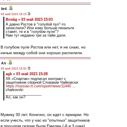
brd
-
03 май 2023 16:15
Влэйд » 03 май 2023 15:03
А давно Ростов в "голубой пул"-то
зачислили? Или кому больше пенальти
ставят, те и в "голубом пуле"?
Нам тут недавно три за тайм дали.
В голубом пуле Ростов или нет, я не снаю, но
ничью между собой они хорошо распилили.
Ал
-
03 май 2023 15:52
agk » 03 май 2023 15:28
ХК «Спартак» подписал контракт с
защитником сборной Словакии Чайковски
https://russian.rt.com/sport/news/11440
...
chaikovski
__________________
Ал, как он?
Мужику 30 лет. Конечно, он едет с ярмарки. Но
если учесть, что у нас из "опытных" защитников
в прошлом сезоне были Емелин (-6 и 3 очка),