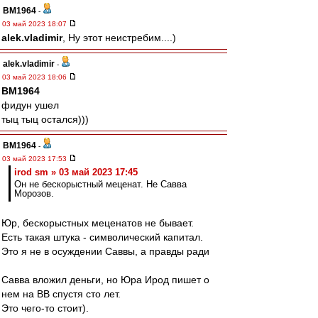
BM1964
-
03 май 2023 18:07
alek.vladimir
, Ну этот неистребим....)
alek.vladimir
-
03 май 2023 18:06
BM1964
фидун ушел
тыц тыц остался)))
BM1964
-
03 май 2023 17:53
irod sm » 03 май 2023 17:45
Он не бескорыстный меценат. Не Савва
Морозов.
Юр, бескорыстных меценатов не бывает.
Есть такая штука - символический капитал.
Это я не в осуждении Саввы, а правды ради
Савва вложил деньги, но Юра Ирод пишет о
нем на ВВ спустя сто лет.
Это чего-то стоит).