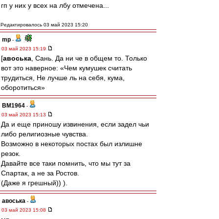
гп у них у всех на лбу отмечена...
Редактировалось 03 май 2023 15:20
mp
-
03 май 2023 15:19
[
авоська
, Сань. Да ни че в общем то. Только
вот это наверное: «Чем кумушек считать
трудиться, Не лучше ль на себя, кума,
оборотиться»
BM1964
-
03 май 2023 15:13
Да и еще приношу извинения, если задел чьи
либо религиозные чувства.
Возможно в некоторых постах был излишне
резок.
Давайте все таки помнить, что мы тут за
Спартак, а не за Ростов.
(Даже я грешный)) ).
авоська
-
03 май 2023 15:08