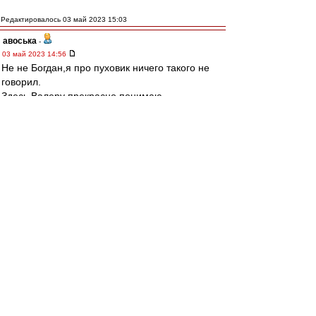
Редактировалось 03 май 2023 15:03
авоська
-
03 май 2023 14:56
Не не Богдан,я про пуховик ничего такого не
говорил.
Здесь Валеру прекрасно понимаю.
Будешь щеголять перед ростовскими
мужиками в майках и драных джинсах от двух
латентных итальянцев,можешь и пиздюлей
схлопотать)
Я больше про то что ему бы лучше всего
заткнуться о судействе в этом сезоне,когда
откровенно тянут Ростов за яйца к высотам
турнирной таблицы.
TRIV
-
Администратор
03 май 2023 14:52
Спектр » 03 май 2023, 14:38
это Карпин так помогает "Спартаку", чтобы
гарантированно выиграть за день до нашего
матча с бомжами и лишить их праздника в
Питере.