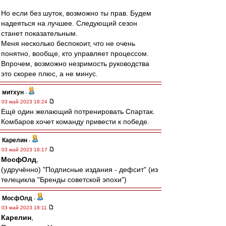
Но если без шуток, возможно ты прав. Будем
надеяться на лучшее. Следующий сезон
станет показательным.
Меня несколько беспокоит, что не очень
понятно, вообще, кто управляет процессом.
Впрочем, возможно незримость руководства
это скорее плюс, а не минус.
митхун
-
03 май 2023 18:24
Ещё один желающий потренировать Спартак.
Комбаров хочет команду привести к победе.
Карелин
-
03 май 2023 18:17
МосфОлд
,
(удручённо) "Подписные издания - дефсит" (из
телецикла "Бренды советской эпохи")
МосфОлд
-
03 май 2023 18:11
Карелин
,