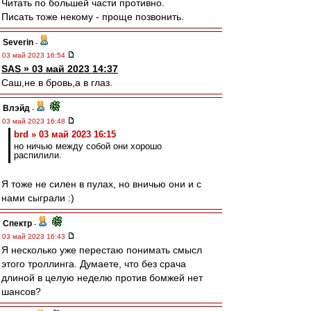
Читать по большей части противно.
Писать тоже некому - проще позвонить.
Severin
-
03 май 2023 16:54
SAS » 03 май 2023 14:37
Саш,не в бровь,а в глаз.
Влэйд
-
03 май 2023 16:48
brd » 03 май 2023 16:15
но ничью между собой они хорошо
распилили.
Я тоже не силен в пулах, но вничью они и с
нами сыграли :)
Спектр
-
03 май 2023 16:43
Я несколько уже перестаю понимать смысл
этого троллинга. Думаете, что без срача
длиной в целую неделю против бомжей нет
шансов?