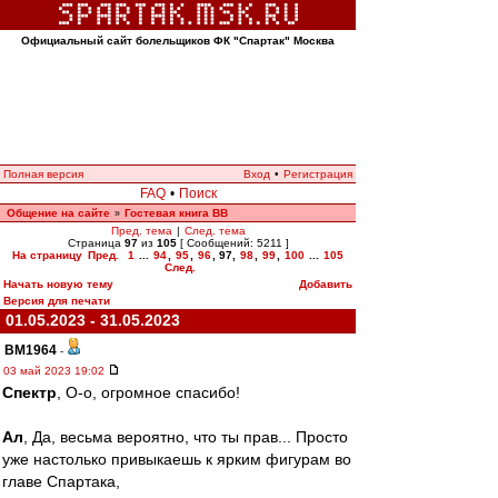
Официальный сайт болельщиков ФК "Спартак" Москва
Полная версия
Вход
•
Регистрация
FAQ
•
Поиск
Общение на сайте
Гостевая книга ВВ
»
Пред. тема
|
След. тема
Страница
97
из
105
[ Сообщений: 5211 ]
На страницу
Пред.
1
...
94
,
95
,
96
,
97
,
98
,
99
,
100
...
105
След.
Начать новую тему
Добавить
Версия для печати
01.05.2023 - 31.05.2023
BM1964
-
03 май 2023 19:02
Спектр
, О-о, огромное спасибо!
Ал
, Да, весьма вероятно, что ты прав... Просто
уже настолько привыкаешь к ярким фигурам во
главе Спартака,