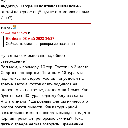
мр
Андрюх,у Парфеши возглавлявшим всякий
отстой наверное ещё лучше статистика с нами.
И че?)
BN78
-
03 май 2023 15:05
Ehidna » 03 май 2023 14:37
Сейчас-то скиллы тренерские прокачал
Ну вот на чем основано подобное
утверждение?
Возьмем, к примеру, 10 тур. Ростов на 2 месте,
Спартак - четвертом. По итогам 18 тура мы
поднялись на второе, Ростов - опустился на
третье. Потом Ростов опять поднялся на
второе, мы - на третье, отстаем на 1 очко. Как
будет после 30 тура - одному богу известно.
Что это значит? Да ровным счетом ничего, это
аналог волатильности. Как из турнирной
волатильности можно сделать вывод о том, что
Карпин прокачал тренерские скиллы? Пока
даже о тренде нельзя говорить. Временные