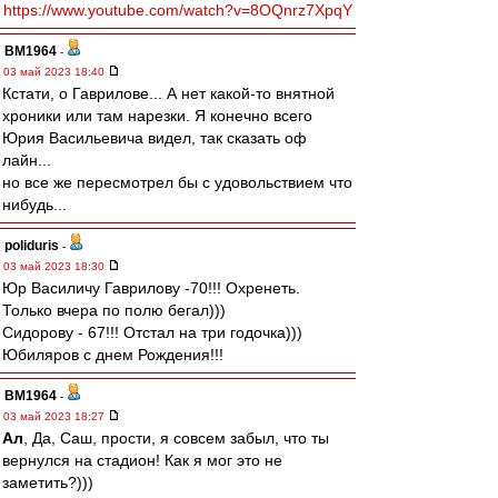
https://www.youtube.com/watch?v=8OQnrz7XpqY
BM1964
-
03 май 2023 18:40
Кстати, о Гаврилове... А нет какой-то внятной
хроники или там нарезки. Я конечно всего
Юрия Васильевича видел, так сказать оф
лайн...
но все же пересмотрел бы с удовольствием что
нибудь...
poliduris
-
03 май 2023 18:30
Юр Василичу Гаврилову -70!!! Охренеть.
Только вчера по полю бегал)))
Сидорову - 67!!! Отстал на три годочка)))
Юбиляров с днем Рождения!!!
BM1964
-
03 май 2023 18:27
Ал
, Да, Саш, прости, я совсем забыл, что ты
вернулся на стадион! Как я мог это не
заметить?)))