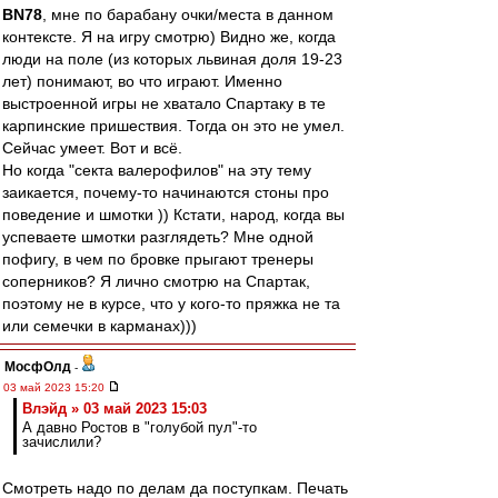
BN78
, мне по барабану очки/места в данном
контексте. Я на игру смотрю) Видно же, когда
люди на поле (из которых львиная доля 19-23
лет) понимают, во что играют. Именно
выстроенной игры не хватало Спартаку в те
карпинские пришествия. Тогда он это не умел.
Сейчас умеет. Вот и всё.
Но когда "секта валерофилов" на эту тему
заикается, почему-то начинаются стоны про
поведение и шмотки )) Кстати, народ, когда вы
успеваете шмотки разглядеть? Мне одной
пофигу, в чем по бровке прыгают тренеры
соперников? Я лично смотрю на Спартак,
поэтому не в курсе, что у кого-то пряжка не та
или семечки в карманах)))
МосфОлд
-
03 май 2023 15:20
Влэйд » 03 май 2023 15:03
А давно Ростов в "голубой пул"-то
зачислили?
Смотреть надо по делам да поступкам. Печать