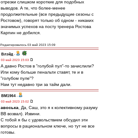
отрезки слишком короткие для подобных
выводов. А те, что более-менее
продолжительные (все предыдущие сезоны с
Ростовом), говорят только об одном - никаких
значимых успехов на посту тренера Ростова
Карпин не добился.
Редактировалось 03 май 2023 15:09
Влэйд
-
03 май 2023 15:03
А давно Ростов в "голубой пул"-то зачислили?
Или кому больше пенальти ставят, те и в
"голубом пуле"?
Нам тут недавно три за тайм дали.
BM1964
-
03 май 2023 15:02
авоська
, Да, Саш, это я к колективному разуму
ВВ возвал). Извини.
С тобой я бы с удовольствием обсудил эти
вопросы в рациональном ключе, но тут не все
готовы.