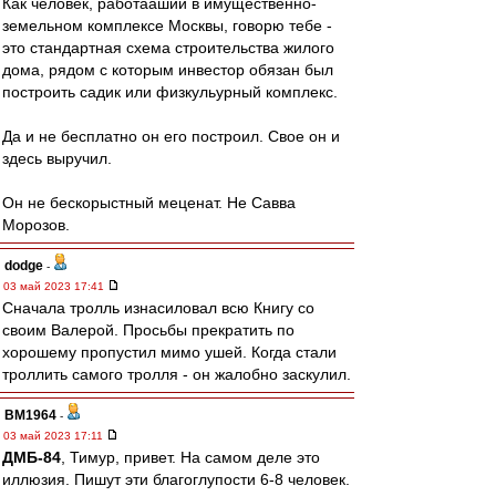
Как человек, работааший в имущественно-
земельном комплексе Москвы, говорю тебе -
это стандартная схема строительства жилого
дома, рядом с которым инвестор обязан был
построить садик или физкульурный комплекс.
Да и не бесплатно он его построил. Свое он и
здесь выручил.
Он не бескорыстный меценат. Не Савва
Морозов.
dodge
-
03 май 2023 17:41
Сначала тролль изнасиловал всю Книгу со
своим Валерой. Просьбы прекратить по
хорошему пропустил мимо ушей. Когда стали
троллить самого тролля - он жалобно заскулил.
BM1964
-
03 май 2023 17:11
ДМБ-84
, Тимур, привет. На самом деле это
иллюзия. Пишут эти благоглупости 6-8 человек.