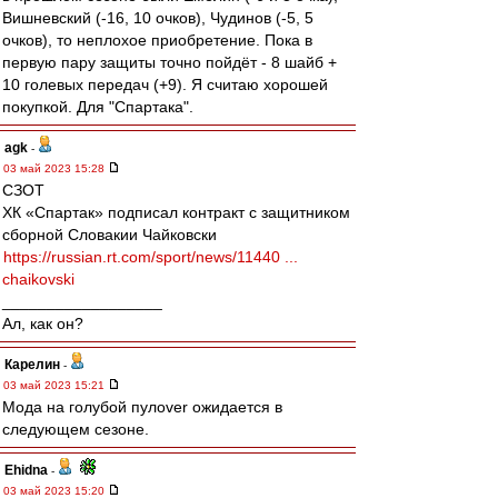
Вишневский (-16, 10 очков), Чудинов (-5, 5
очков), то неплохое приобретение. Пока в
первую пару защиты точно пойдёт - 8 шайб +
10 голевых передач (+9). Я считаю хорошей
покупкой. Для "Спартака".
agk
-
03 май 2023 15:28
СЗОТ
ХК «Спартак» подписал контракт с защитником
сборной Словакии Чайковски
https://russian.rt.com/sport/news/11440 ...
chaikovski
__________________
Ал, как он?
Карелин
-
03 май 2023 15:21
Мода на голубой пулover ожидается в
следующем сезоне.
Ehidna
-
03 май 2023 15:20