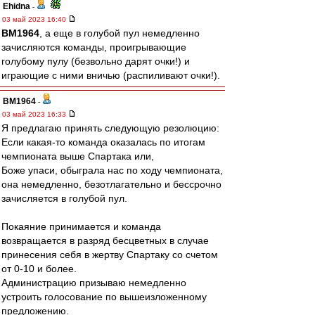
Ehidna
-
03 май 2023 16:40
BM1964
, а еще в голубой пул немедленно
зачисляются команды, проигрывающие
голубому пулу (безвольно дарят очки!) и
играющие с ними вничью (распиливают очки!).
BM1964
-
03 май 2023 16:33
Я предлагаю принять следующую резолюцию:
Если какая-то команда оказалась по итогам
чемпионата выше Спартака или,
Боже упаси, обыграла нас по ходу чемпионата,
она немедленно, безотлагательно и бессрочно
зачисляется в голубой пул.
Покаяние принимается и команда
возвращается в разряд бесцветных в случае
принесения себя в жертву Спартаку со счетом
от 0-10 и более.
Администрацию призываю немедленно
устроить голосование по вышеизложенному
предложению.