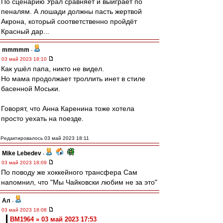
По сценарию Урал сравняет и выиграет по
пеналям. А лошади должны пасть жертвой
Акрона, который соответственно пройдёт
Красный дар...
mmmmm
-
03 май 2023 18:10
Как ушёл папа, никто не видел.
Но мама продолжает троллить инет в стиле
басенной Моськи.
Говорят, что Анна Каренина тоже хотела
просто уехать на поезде.
Редактировалось 03 май 2023 18:11
Mike Lebedev
-
03 май 2023 18:09
По поводу же хоккейного трансфера Сам
напомнил, что "Мы Чайковски любим не за это"
Ал
-
03 май 2023 18:08
BM1964 » 03 май 2023 17:53