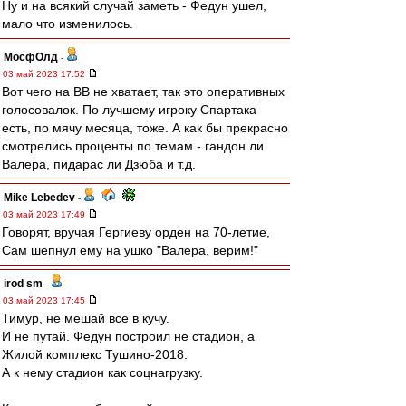
Ну и на всякий случай заметь - Федун ушел,
мало что изменилось.
МосфОлд
-
03 май 2023 17:52
Вот чего на ВВ не хватает, так это оперативных
голосовалок. По лучшему игроку Спартака
есть, по мячу месяца, тоже. А как бы прекрасно
смотрелись проценты по темам - гандон ли
Валера, пидарас ли Дзюба и т.д.
Mike Lebedev
-
03 май 2023 17:49
Говорят, вручая Гергиеву орден на 70-летие,
Сам шепнул ему на ушко "Валера, верим!"
irod sm
-
03 май 2023 17:45
Тимур, не мешай все в кучу.
И не путай. Федун построил не стадион, а
Жилой комплекс Тушино-2018.
А к нему стадион как соцнагрузку.