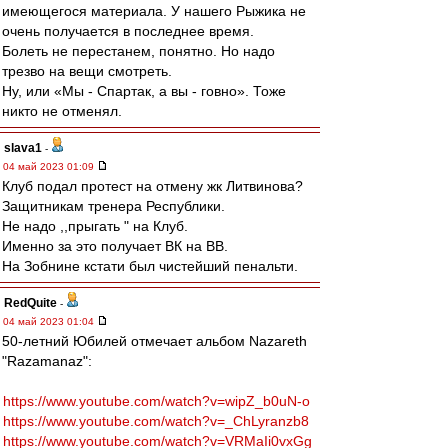
имеющегося материала. У нашего Рыжика не
очень получается в последнее время.
Болеть не перестанем, понятно. Но надо
трезво на вещи смотреть.
Ну, или «Мы - Спартак, а вы - говно». Тоже
никто не отменял.
slava1
-
04 май 2023 01:09
Клуб подал протест на отмену жк Литвинова?
Защитникам тренера Республики.
Не надо ,,прыгать " на Клуб.
Именно за это получает ВК на ВВ.
На Зобнине кстати был чистейший пенальти.
RedQuite
-
04 май 2023 01:04
50-летний Юбилей отмечает альбом Nazareth
"Razamanaz":
https://www.youtube.com/watch?v=wipZ_b0uN-o
https://www.youtube.com/watch?v=_ChLyranzb8
https://www.youtube.com/watch?v=VRMaIi0vxGg