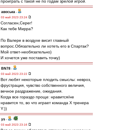
проиграть с такой не по годам зрелой игрой.
авоська
-
03 май 2023 23:24
Согласен,Серег!
Как тебе Мирра?
По Валере в воздухе висит главный
вопрос.Обязательно ли хотеть его в Спартак?
Мой ответ-необязательно)
И хочется уже поставить точку)
BN78
-
03 май 2023 23:22
Вот любят некоторые плодить смыслы: невроз,
фрустрация, чувство собственного величия,
вечное раздражение, ожидания.
Когда все гораздо проще: нравится/не
нравится то, во что играет команда Х тренера
Y:))
ys
-
03 май 2023 23:16