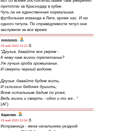
Вот со всеми обстоятельствами таки умеренно
притоплю за Краснодар в кубке.
Чуть ли не единственная нормальная
футбольная команда в Лиге, кроме нас. И ни
одного титула. По справедливости титул они
заслужили за все время.
mmmmm
-
03 май 2023 23:13
"Друзья, давайте все умрем -
К чему нам жизни трепетанье?
Уж лучше гроба громыханье,
И смерти черный водоем;
Друзья, давайте будем жить,
И склизких бабочек душить;
Всем остальным дадим по роже,
Ведь жизнь и смерть - одно и то же..."
(АГ)
Карелин
-
03 май 2023 23:04
Исправница - жена начальника уездной