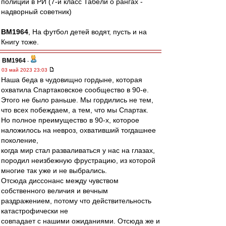
полиции в РИ (7-й класс Табели о рангах -
надворный советник)
BM1964
, На футбол детей водят, пусть и на
Книгу тоже.
BM1964
-
03 май 2023 23:03
Наша беда в чудовищно гордыне, которая
охватила Спартаковское сообщество в 90-е.
Этого не было раньше. Мы гордились не тем,
что всех побеждаем, а тем, что мы Спартак.
Но полное преимущество в 90-х, которое
наложилось на невроз, охвативший тогдашнее
поколение,
когда мир стал разваливаться у нас на глазах,
породил неизбежную фрустрацию, из которой
многие так уже и не выбрались.
Отсюда диссонанс между чувством
собственного величия и вечным
раздражением, потому что действительность
катастрофически не
совпадает с нашими ожиданиями. Отсюда же и