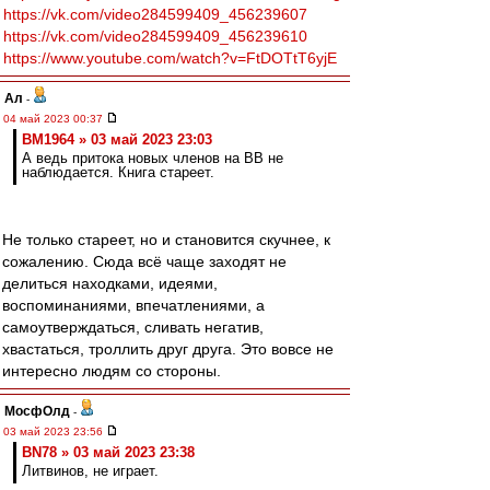
https://vk.com/video284599409_456239607
https://vk.com/video284599409_456239610
https://www.youtube.com/watch?v=FtDOTtT6yjE
Ал
-
04 май 2023 00:37
BM1964 » 03 май 2023 23:03
А ведь притока новых членов на ВВ не
наблюдается. Книга стареет.
Не только стареет, но и становится скучнее, к
сожалению. Сюда всё чаще заходят не
делиться находками, идеями,
воспоминаниями, впечатлениями, а
самоутверждаться, сливать негатив,
хвастаться, троллить друг друга. Это вовсе не
интересно людям со стороны.
МосфОлд
-
03 май 2023 23:56
BN78 » 03 май 2023 23:38
Литвинов, не играет.