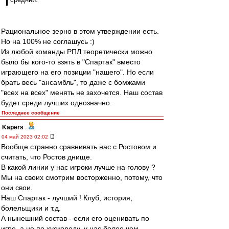
Рациональное зерно в этом утверждении есть.
Но на 100% не соглашусь :)
Из любой команды РПЛ теоретически можно
было бы кого-то взять в "Спартак" вместо
играющего на его позиции "нашего". Но если
брать весь "ансамбль", то даже с бомжами
"всех на всех" менять не захочется. Наш состав
будет среди лучших однозначно.
Последнее сообщение
Kapers
-
04 май 2023 02:02
Вообще странно сравнивать нас с Ростовом и
считать, что Ростов днище.
В какой линии у нас игроки лучше на голову ?
Мы на своих смотрим восторженно, потому, что
они свои.
Наш Спартак - лучший ! Клуб, история,
болельщики и т.д.
А нынешний состав - если его оценивать по
игре, а не по хускореду, у нас более чем