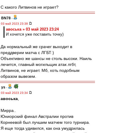
С какого Литвинов не играет?
BN78
-
03 май 2023 23:38
авоська » 03 май 2023 23:24
И хочется уже поставить точку)
Да нормальный же срачег выходит в
преддверии матча с ЛГБТ:)
Объективно же шансы не столь высоки. Наиль
лечится, главный могильщик атак лгбт,
Литвинов, не играет. Мб, хоть подобным
образом вывезем.
ys
-
03 май 2023 23:34
авоська
,
Мирра..
Юниорский финал Австралии против
Корнеевой был лучшим матчем того турнира.
Я еще тогда удивился, как она умудрилась