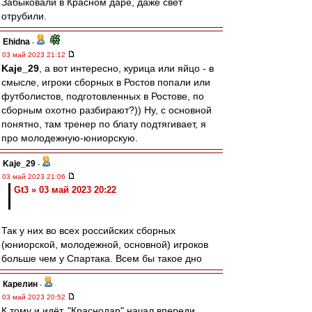
Забыковали в Красном даре, даже свет
отрубили.
Ehidna
-
03 май 2023 21:12
Kaje_29
, а вот интересно, курица или яйцо - в
смысле, игроки сборных в Ростов попали или
футболистов, подготовленных в Ростове, по
сборным охотно разбирают?)) Ну, с основной
понятно, там тренер по блату подтягивает, я
про молодежную-юниорскую.
Kaje_29
-
03 май 2023 21:06
Gt3 » 03 май 2023 20:22
Так у них во всех российских сборных
(юниорской, молодежной, основной) игроков
больше чем у Спартака. Всем бы такое дно
Карелин
-
03 май 2023 20:52
К тому и идёт. "Краснодар" начал впереди