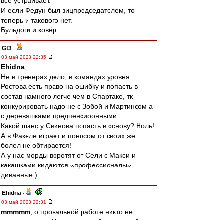
всё устраивает.
И если Федун был зицпредседателем, то
теперь и такового нет.
Бульдоги и ковёр.
Gt3
-
03 май 2023 22:35
Ehidna
,
Не в тренерах дело, в командах уровня
Ростова есть право на ошибку и попасть в
состав намного легче чем в Спартаке, тк
конкурировать надо не с Зобой и Мартинсом а
с деревяшками предпенсиоонными.
Какой шанс у Свинова попасть в основу? Ноль!
А в Факеле играет и поносом от своих же
болел не обтирается!
А у нас морды воротят от Сели с Макси и
какашками кидаются «профессионалы»
диванные.)
Ehidna
-
03 май 2023 22:31
mmmmm
, о провальной работе никто не