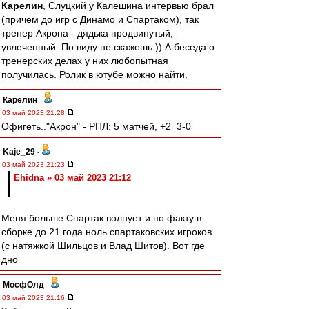
Карелин
, Слуцкий у Калешина интервью брал
(причем до игр с Динамо и Спартаком), так
тренер Акрона - дядька продвинутый,
увлеченный. По виду не скажешь )) А беседа о
тренерских делах у них любопытная
получилась. Ролик в ютубе можно найти.
Карелин
-
03 май 2023 21:28
Офигеть.."Акрон" - РПЛ: 5 матчей, +2=3-0
Kaje_29
-
03 май 2023 21:23
Ehidna » 03 май 2023 21:12
Меня больше Спартак волнует и по факту в
сборке до 21 года ноль спартаковских игроков
(с натяжкой Шильцов и Влад Шитов). Вот где
дно
МосфОлд
-
03 май 2023 21:16