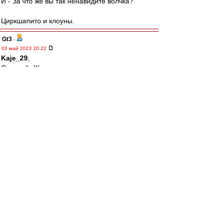
И - За что же вы так ненавидите волчка?
Циркшапито и клоуны.
Gt3
-
03 май 2023 20:22
Kaje_29
,
С нашей, Женя.
Ал
-
03 май 2023 20:19
Саша Мостовой очень общительный,
отзывчивый и добродушный человек. Я имел
возможности несколько раз убедиться в этом.
Ему, правда, не хватает ума.
Однако на ВВ добрая половина персонажей
тоже не может этим похвастаться. И что? Надо
их всех смешать с грязью?
При этом Мостовой хотя бы коням забивал. Я
уж не говорю про Карпина.
А большая часть "юзеров" на гостевой для
меня вообще - просто набор букв на экране. И
к кому следует относиться с почтением? К