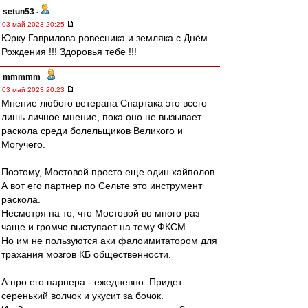
setun53
-
03 май 2023 20:25
Юрку Гаврилова ровесника и земляка с Днём
Рождения !!! Здоровья тебе !!!
mmmmm
-
03 май 2023 20:23
Мнение любого ветерана Спартака это всего
лишь личное мнение, пока оно не вызывает
раскола среди болельщиков Великого и
Могучего.
Поэтому, Мостовой просто еще один хайполов.
А вот его партнер по Сельте это инструмент
раскола.
Несмотря на то, что Мостовой во много раз
чаще и громче выступает на тему ФКСМ.
Но им не пользуются аки фалоимитатором для
трахания мозгов КБ общественности.
А про его парнера - ежедневно: Придет
серенький волчок и укусит за бочок.