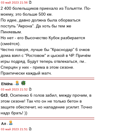
03 май 2023 21:56
2 400 болельщиков приехало из Тольятти. По-
моему, это больше 500 км.
По идее, давно должна была оборваться
поступь "Акрона". Да хоть бы тем же
Пиняевым.
Но нет - его Высочество Кубок разбирается
(смеётся).
Честно говоря, лучше бы "Краснодар" 6 очков
дома взял с "Ростовом" и цыской в ЧР. Причём
игры подряд. Будут теперь отвлекаться, гм..
Сперцян у них - прима в этом сезоне.
Практически каждый матч.
Ehidna
-
03 май 2023 21:52
Gt3
, Осипенко 6 голов забил, между прочим, в
этом сезоне! Так что он не только бетон в
защите обеспечит, но нападение усилит. Точно
надо брать! ))
Ал
-
03 май 2023 21:51