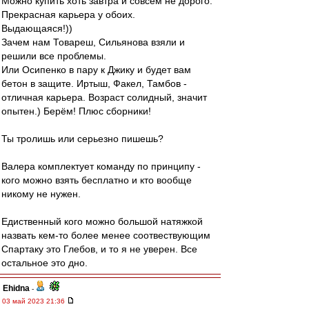
Можно купить хоть завтра и совсем не дорого.
Прекрасная карьера у обоих.
Выдающаяся!))
Зачем нам Товареш, Сильянова взяли и
решили все проблемы.
Или Осипенко в пару к Джику и будет вам
бетон в защите. Иртыш, Факел, Тамбов -
отличная карьера. Возраст солидный, значит
опытен.) Берём! Плюс сборники!
Ты тролишь или серьезно пишешь?
Валера комплектует команду по принципу -
кого можно взять бесплатно и кто вообще
никому не нужен.
Едиственный кого можно большой натяжкой
назвать кем-то более менее соотвествующим
Спартаку это Глебов, и то я не уверен. Все
остальное это дно.
Ehidna
-
03 май 2023 21:36