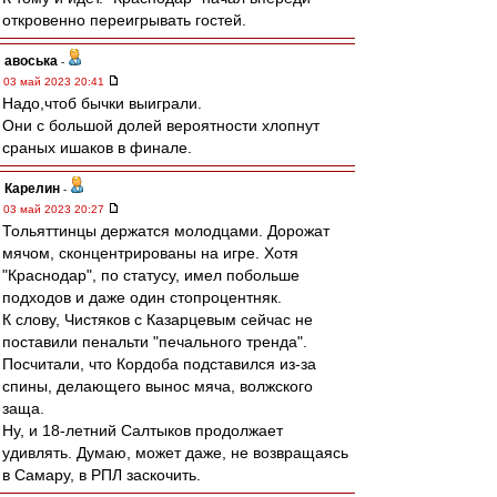
откровенно переигрывать гостей.
авоська
-
03 май 2023 20:41
Надо,чтоб бычки выиграли.
Они с большой долей вероятности хлопнут
сраных ишаков в финале.
Карелин
-
03 май 2023 20:27
Тольяттинцы держатся молодцами. Дорожат
мячом, сконцентрированы на игре. Хотя
"Краснодар", по статусу, имел побольше
подходов и даже один стопроцентняк.
К слову, Чистяков с Казарцевым сейчас не
поставили пенальти "печального тренда".
Посчитали, что Кордоба подставился из-за
спины, делающего вынос мяча, волжского
заща.
Ну, и 18-летний Салтыков продолжает
удивлять. Думаю, может даже, не возвращаясь
в Самару, в РПЛ заскочить.