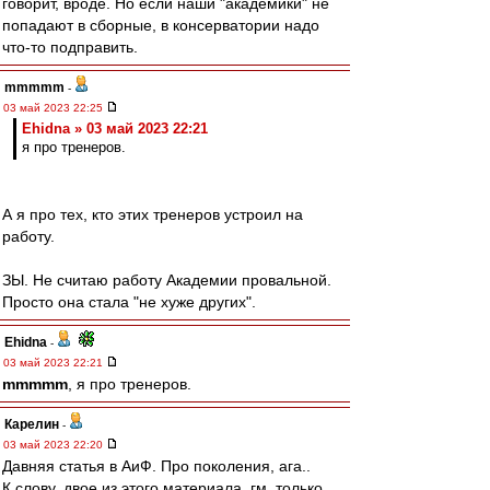
говорит, вроде. Но если наши "академики" не
попадают в сборные, в консерватории надо
что-то подправить.
mmmmm
-
03 май 2023 22:25
Ehidna » 03 май 2023 22:21
я про тренеров.
А я про тех, кто этих тренеров устроил на
работу.
ЗЫ. Не считаю работу Академии провальной.
Просто она стала "не хуже других".
Ehidna
-
03 май 2023 22:21
mmmmm
, я про тренеров.
Карелин
-
03 май 2023 22:20
Давняя статья в АиФ. Про поколения, ага..
К слову, двое из этого материала, гм, только