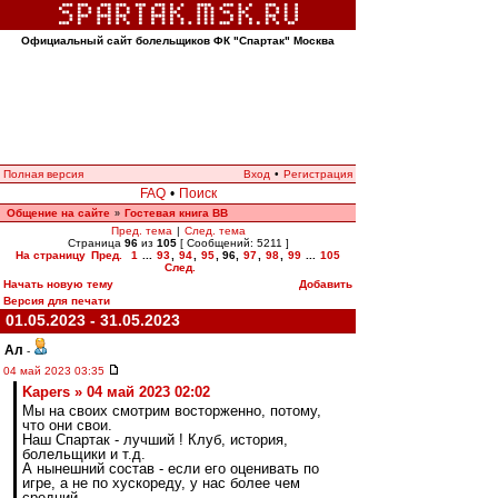
Официальный сайт болельщиков ФК "Спартак" Москва
Полная версия
Вход
•
Регистрация
FAQ
•
Поиск
Общение на сайте
Гостевая книга ВВ
»
Пред. тема
|
След. тема
Страница
96
из
105
[ Сообщений: 5211 ]
На страницу
Пред.
1
...
93
,
94
,
95
,
96
,
97
,
98
,
99
...
105
След.
Начать новую тему
Добавить
Версия для печати
01.05.2023 - 31.05.2023
Ал
-
04 май 2023 03:35
Kapers » 04 май 2023 02:02
Мы на своих смотрим восторженно, потому,
что они свои.
Наш Спартак - лучший ! Клуб, история,
болельщики и т.д.
А нынешний состав - если его оценивать по
игре, а не по хускореду, у нас более чем
средний.