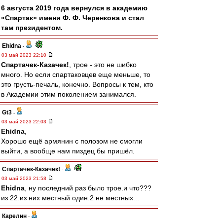
6 августа 2019 года вернулся в академию
«Спартак» имени Ф. Ф. Черенкова и стал
там президентом.
Ehidna
-
03 май 2023 22:10
Спартачек-Казачек!
, трое - это не шибко
много. Но если спартаковцев еще меньше, то
это грусть-печаль, конечно. Вопросы к тем, кто
в Академии этим поколением занимался.
Gt3
-
03 май 2023 22:03
Ehidna
,
Хорошо ещё армянин с полозом не смогли
выйти, а вообще нам пиздец бы пришёл.
Спартачек-Казачек!
-
03 май 2023 21:58
Ehidna
, ну последний раз было трое.и что???
из 22.из них местный один.2 не местных...
Карелин
-