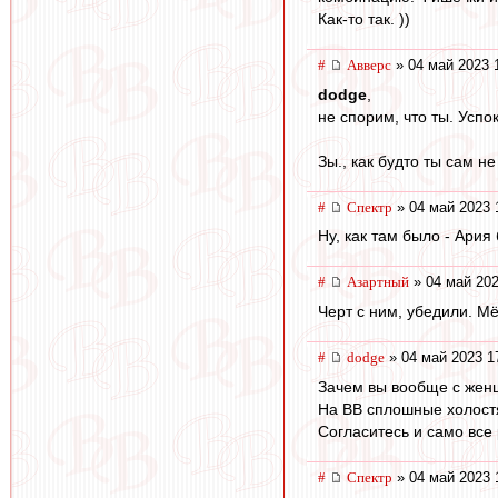
Как-то так. ))
#
Авверс
» 04 май 2023 
dodge
,
не спорим, что ты. Успо
Зы., как будто ты сам 
#
Спектр
» 04 май 2023 
Ну, как там было - Ария
#
Азартный
» 04 май 202
Черт с ним, убедили. М
#
dodge
» 04 май 2023 1
Зачем вы вообще с жен
На ВВ сплошные холостя
Согласитесь и само все 
#
Спектр
» 04 май 2023 