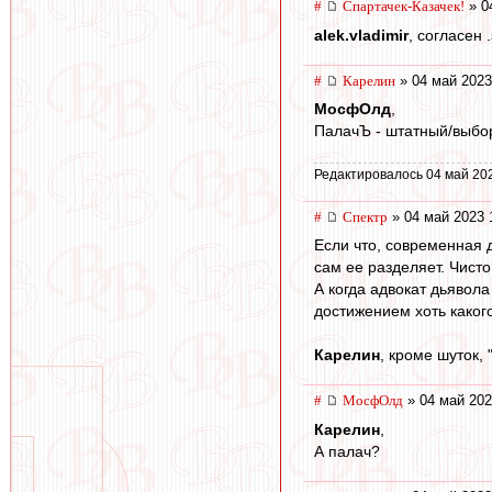
#
Спартачек-Казачек!
» 0
alek.vladimir
, согласен .
#
Карелин
» 04 май 2023
МосфОлд
,
ПалачЪ - штатный/выбор
Редактировалось 04 май 20
#
Спектр
» 04 май 2023 
Если что, современная 
сам ее разделяет. Чисто
А когда адвокат дьявола
достижением хоть какого
Карелин
, кроме шуток,
#
МосфОлд
» 04 май 202
Карелин
,
А палач?