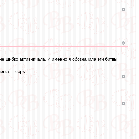
и не шибко активничала. И именно я обозначила эти битвы
гка... :oops: