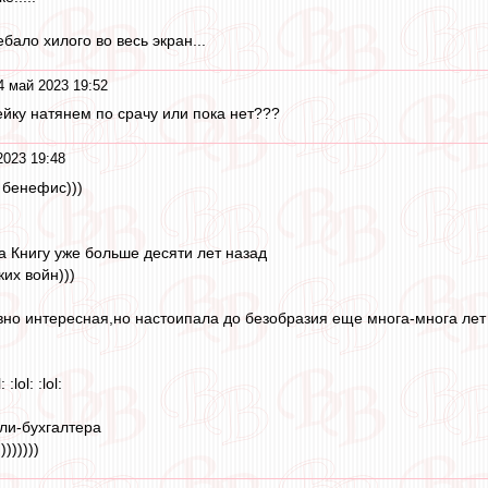
ало хилого во весь экран...
4 май 2023 19:52
ейку натянем по срачу или пока нет???
2023 19:48
 бенефис)))
а Книгу уже больше десяти лет назад
их войн)))
вно интересная,но настоипала до безобразия еще многа-многа лет 
lol: :lol:
оли-бухгалтера
))))))