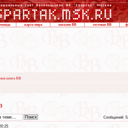
оманда
карта мира
магазин ВВ
гостевая ВВ
ф
вая книга ВВ
23
Сообщений: 5
20:25