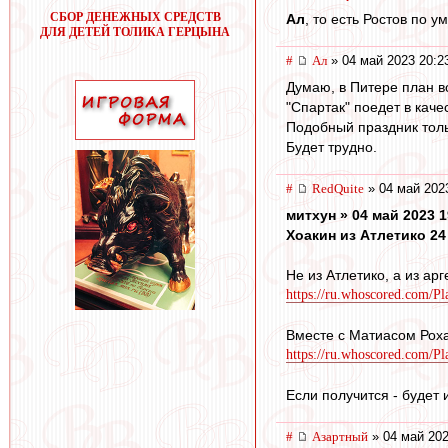
СБОР ДЕНЕЖНЫХ СРЕДСТВ
Ал
, то есть Ростов по 
ДЛЯ ДЕТЕЙ ТОЛИКА ГЕРЦЫНА
#
Ал
» 04 май 2023 20:2
Думаю, в Питере план в
"Спартак" поедет в каче
Подобный праздник толь
Будет трудно.
#
RedQuite
» 04 май 202
митхун » 04 май 2023 1
Хоакин из Атлетико 24
Не из Атлетико, а из ар
https://ru.whoscored.com/Pl
Вместе с Матиасом Роха
https://ru.whoscored.com/Pl
Если получится - будет и
#
Азартный
» 04 май 202