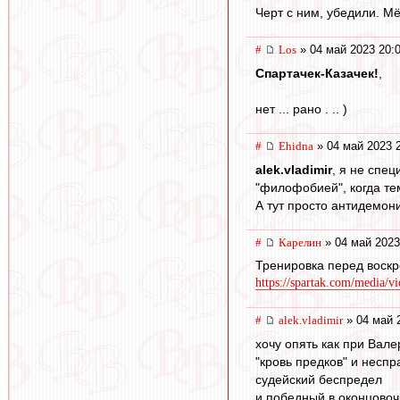
Черт с ним, убедили. М
#
Los
» 04 май 2023 20:
Спартачек-Казачек!
,
нет ... рано . .. )
#
Ehidna
» 04 май 2023 
alek.vladimir
, я не спец
"филофобией", когда тем
А тут просто антидемони
#
Карелин
» 04 май 2023
Тренировка перед воскр
https://spartak.com/media/v
#
alek.vladimir
» 04 май 
хочу опять как при Валер
"кровь предков" и несп
судейский беспредел
и победный в оконцовочке