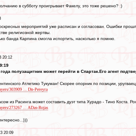
умолчанию в субботу проигрывает Факелу, это тоже решено? :)
3
оскресных мероприятий уже расписан и согласован. Ошибки прошл
стве религиозной жертвы.
ко банда Карпина смогла испортить, насколько я помню.
3 20:12
9:19
 года полузащитник может перейти в Спартак.Его агент подтвер
гентинского Атлетико Тукуман! Скорее опорник по позиции, уругваец
ayers/303909 ... Dn-Pereyra
сом из Расинга может составить дуэт типа Хурадо - Тино Коста. Ро
ayers/273267 ... ADas-Rojas
нтересно...)))
3 20:09