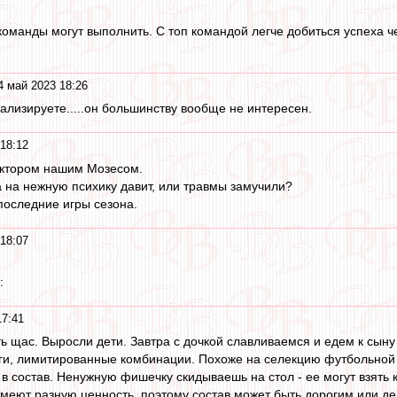
 команды могут выполнить. С топ командой легче добиться успеха ч
4 май 2023 18:26
диализируете.....он большинству вообще не интересен.
18:12
иктором нашим Мозесом.
а на нежную психику давит, или травмы замучили?
последние игры сезона.
18:07
.
:
17:41
ть щас. Выросли дети. Завтра с дочкой славливаемся и едем к сыну
онги, лимитированные комбинации. Похоже на селекцию футбольной
 в состав. Ненужную фишечку скидываешь на стол - ее могут взять к
меют разную ценность, поэтому состав может быть дорогим или д