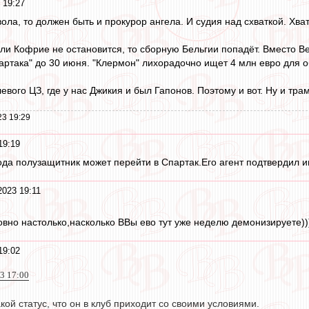
 19:27
ола, то должен быть и прокурор ангела. И судия над схваткой. Хват
сли Кофрие не остановится, то сборную Бельгии попадёт. Вместо В
партака" до 30 июня. "Клермон" лихорадочно ищет 4 млн евро для о
евого ЦЗ, где у нас Джикия и был Гапонов. Поэтому и вот. Ну и трам
23 19:29
19:19
года полузащитник может перейти в Спартак.Его агент подтвердил и
2023 19:11
овно настолько,насколько ВВы ево тут уже неделю демонизируете))
19:02
3 17:00
кой статус, что он в клуб приходит со своими условиями.