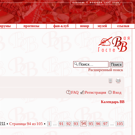
орумы
прогнозы
фан-клуб
юмор
музей
ссылки
Расширенный поиск
FAQ
Регистрация
Вход
Календарь ВВ
94
211 •
Страница
94
из
105
•
1
...
91
92
93
95
96
97
...
105