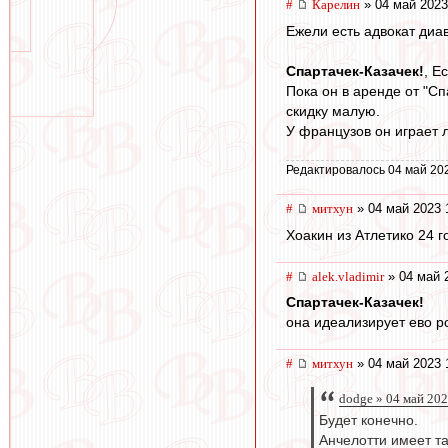
#
Карелин
» 04 май 2023
Ежели есть адвокат диав
Спартачек-Казачек!
, Е
Пока он в аренде от "С
скидку малую.
У французов он играет л
Редактировалось 04 май 20
#
митхун
» 04 май 2023 
Хоакин из Атлетико 24 
#
alek.vladimir
» 04 май 
Спартачек-Казачек!
она идеализирует ево р
#
митхун
» 04 май 2023 
dodge » 04 май 202
Будет конечно.
Анчелотти имеет та