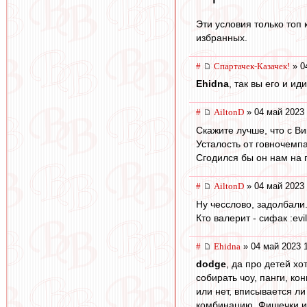
Эти условия только топ
избранных.
#
Спартачек-Казачек!
» 0
Ehidna
, так вы его и и
#
AiltonD
» 04 май 2023 
Скажите лучше, что с В
Усталость от говночемп
Сгодился бы он нам на 
#
AiltonD
» 04 май 2023 
Ну чесслово, задолбали
Кто валерит - сифак :evil
#
Ehidna
» 04 май 2023 
dodge
, да про детей хо
собирать чоу, панги, к
или нет, вписывается ли
комбинацию. Фишечки и