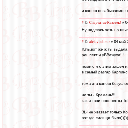
и канеш незабываемое еб
#
Спартачек-Казачек!
» 0
Ну надеюсь хоть на нич
#
alek.vladimir
» 04 май 
Юль,вот же ж ты выдала
решпект и уВВажуха!!!
помню я с этим зашел н
в самый разгар Карпинск
тема эта канеш безусло
но ты - Кремень!!!
как и твои оппоненты :lol: :
ЗЫ не хватает только К
вот где силища была))))))