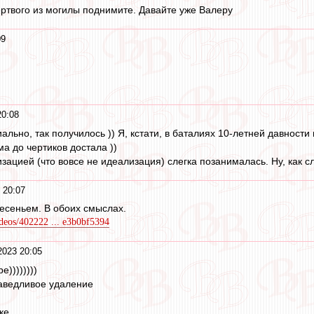
ёртвого из могилы поднимите. Давайте уже Валеру
09
20:08
иально, так получилось )) Я, кстати, в баталиях 10-летней давност
а до чертиков достала ))
зацией (что вовсе не идеализация) слегка позанималась. Ну, как сле
 20:07
есеньем. В обоих смыслах.
ideos/402222 ... e3b0bf5394
2023 20:05
е))))))))
раведливое удаление
.....