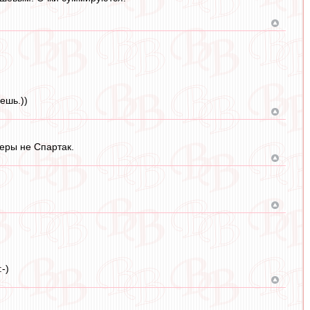
ешь.))
леры не Спартак.
-)