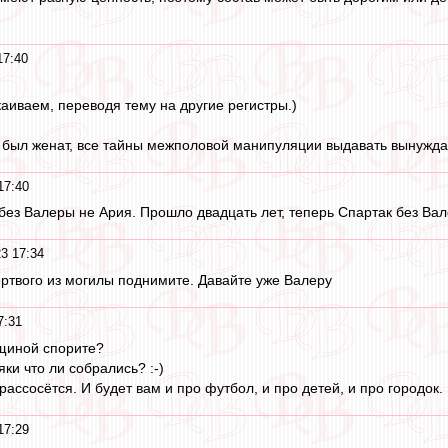
17:40
каиваем, переводя тему на другие регистры.)
не был женат, все тайны межполовой манипуляции выдавать вынужда
17:40
 без Валеры не Ария. Прошло двадцать лет, теперь Спартак без Ва
3 17:34
ёртвого из могилы поднимите. Давайте уже Валеру
7:31
щиной спорите?
ки что ли собрались? :-)
рассосётся. И будет вам и про футбол, и про детей, и про городок. :
17:29