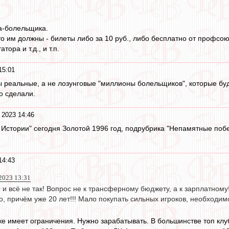
а-болельщика.
что им должны - билеты либо за 10 руб., либо бесплатно от профс
ора и т.д., и т.п.
15:01
ны реальные, а не лозунговые "миллионы болельщиков", которые бу
о сделали.
 2023 14:46
в Истории" сегодня Золотой 1996 год, подрубрика "Непамятные поб
14:43
2023 13:31
о и всё не так! Вопрос не к трансферному бюджету, а к зарплатному
о, причём уже 20 лет!!! Мало покупать сильных игроков, необходим
е имеет ограничения. Нужно зарабатывать. В большинстве топ кл