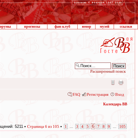
орумы
прогнозы
фан-клуб
юмор
музей
ссылки
Расширенный поиск
FAQ
Регистрация
Вход
Календарь ВВ
6
щений: 5211 •
Страница
6
из
105
•
1
...
3
4
5
7
8
9
...
105