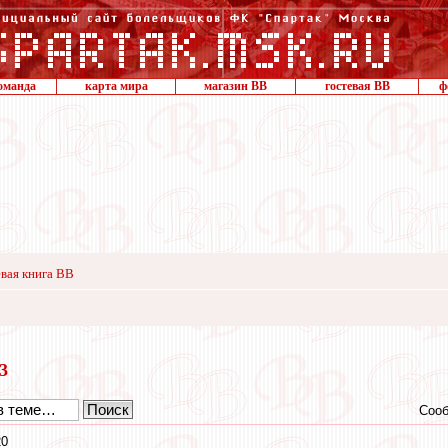
оманда
карта мира
магазин ВВ
гостевая ВВ
ф
вая книга ВВ
23
Сооб
20