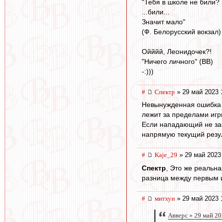
"Тебя в школе не били?
...били...
Значит мало"
(Ф. Белорусский вокзал)
Ойййй, Леонидочек?!
"Ничего личного" (ВВ)
-:)))
#
Спектр
» 29 май 2023 
Невынужденная ошибка в
лежит за пределами иг
Если нападающий не заби
напрямую текущий резу
#
Kaje_29
» 29 май 2023
Спектр
, Это же реальна
разница между первым 
#
митхун
» 29 май 2023 
Авверс » 29 май 20