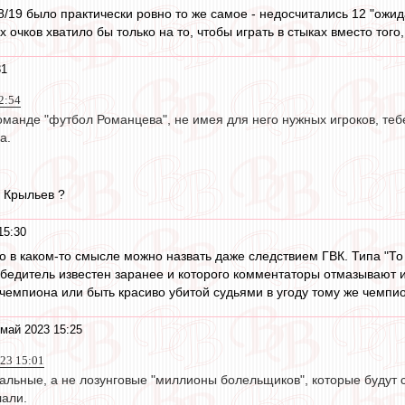
18/19 было практически ровно то же самое - недосчитались 12 "ожи
 очков хватило бы только на то, чтобы играть в стыках вместо тог
31
2:54
оманде "футбол Романцева", не имея для него нужных игроков, теб
а.
а Крыльев ?
15:30
это в каком-то смысле можно назвать даже следствием ГВК. Типа "То 
обедитель известен заранее и которого комментаторы отмазывают и
 чемпиона или быть красиво убитой судьями в угоду тому же чемпио
май 2023 15:25
023 15:01
альные, а не лозунговые "миллионы болельщиков", которые будут 
лали.