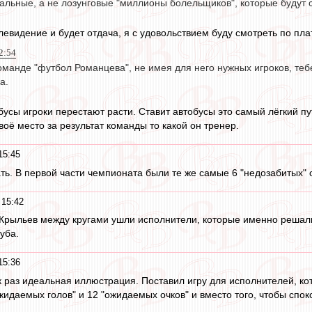
еальные, а не лозунговые "миллионы болельщиков", которые будут
левидение и будет отдача, я с удовольствием буду смотреть по пла
2:54
оманде "футбол Романцева", не имея для него нужных игроков, теб
а.
бусы игроки перестают расти. Ставит автобусы это самый лёгкий пу
воё место за результат команды то какой он тренер.
15:45
азать. В первой части чемпионата были те же самые 6 "недозабитых"
 15:42
Крыльев между кругами ушли исполнители, которые именно решали
уба.
15:36
к раз идеальная иллюстрация. Поставил игру для исполнителей, ко
жидаемых голов" и 12 "ожидаемых очков" и вместо того, чтобы спок