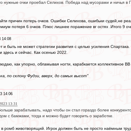
то нужные очки проебал Селихов. Победа над мусорами и ничья в 
йти причин потерь очков. Ошибки Селихова, ошибьки судей,не ре
нмиум потеря 6 очков. Плюс лишнее поражение вг остях .Итого 9 оч
 14:08
т и быть не может стратегии развития с целью усиления Спартака.
 здесь и сейчас. Как осенью 2022.
людаю, как упорно, обламывая ногти, карабкается коллективное ВВ 
ка, по склону Фудзи, вверх, до самых высот"
3 14:06
2023 13:31
больше зарабатывать, надо чтобы он стал гораздо более конкурент
ом с бамжами, тогда и можно будет говорить о заработке.
 в ромб животворящий. Игрок должен быть не просто наёмным труд