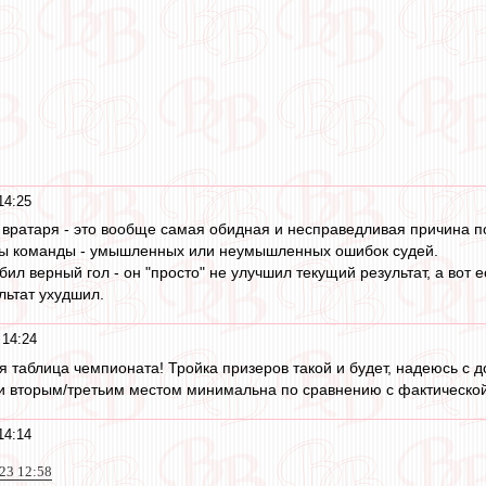
14:25
ратаря - это вообще самая обидная и несправедливая причина поте
ры команды - умышленных или неумышленных ошибок судей.
л верный гол - он "просто" не улучшил текущий результат, а вот ес
льтат ухудшил.
 14:24
я таблица чемпионата! Тройка призеров такой и будет, надеюсь с д
и вторым/третьим местом минимальна по сравнению с фактической
14:14
23 12:58