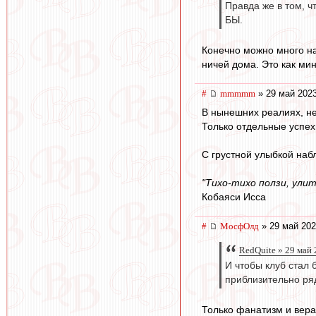
Правда же в том, ч
БЫ.
Конечно можно много на
ничей дома. Это как ми
#
mmmmm
» 29 май 2023
В нынешних реалиях, не
Только отдельные успехи
С грустной улыбкой наб
"Тихо-тихо ползи, улит
Кобаяси Исса
#
МосфОлд
» 29 май 202
RedQuite » 29 май 
И чтобы клуб стал 
приблизительно ряд
Только фанатизм и вера