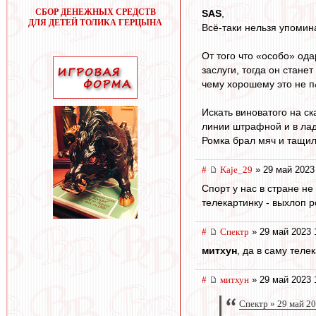
СБОР ДЕНЕЖНЫХ СРЕДСТВ
SAS
,
ДЛЯ ДЕТЕЙ ТОЛИКА ГЕРЦЫНА
Всё-таки нельзя упомина
От того что «особо» ода
заслуги, тогда он стане
чему хорошему это не 
Искать виноватого на ск
линии штрафной и в ладо
Ромка брал мяч и тащил.
#
Kaje_29
» 29 май 2023
Спорт у нас в стране не
телекартинку - выхлоп р
#
Спектр
» 29 май 2023 
митхун
, да в саму тел
#
митхун
» 29 май 2023 
Спектр » 29 май 2