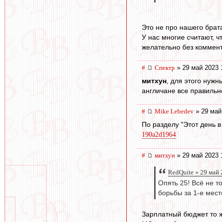
Это не про нашего брат
У нас многие считают, 
желательно без комментат
#
Спектр
» 29 май 2023 
митхун
, для этого нуж
англичане все правильн
#
Mike Lebedev
» 29 май
По разделу "Этот день 
190a2d1964
#
митхун
» 29 май 2023 
RedQuite » 29 май 
Опять 25! Всё не т
борьбы за 1-е мест
Зарплатный бюджет то ж