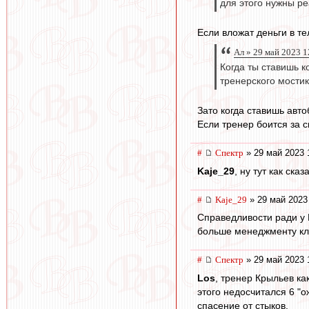
для этого нужны р
Если вложат деньги в те
Ал » 29 май 2023 1
Когда ты ставишь к
тренерского мостик
Зато когда ставишь авто
Если тренер боится за с
#
Спектр
» 29 май 2023 
Kaje_29
, ну тут как ск
#
Kaje_29
» 29 май 2023
Справедливости ради у 
больше менеджменту кл
#
Спектр
» 29 май 2023 
Los
, тренер Крыльев ка
этого недосчитался 6 "о
спасение от стыков.