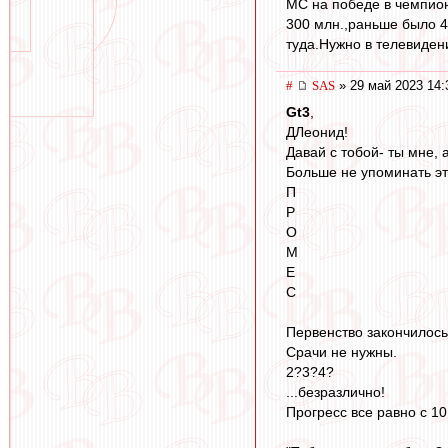
МС на победе в чемпион
300 млн.,раньше было 4
туда.Нужно в телевиден
#
SAS
» 29 май 2023 14:
Gt3
,
ДЛеонид!
Давай с тобой- ты мне, а
Больше не упоминать эт
П
Р
О
М
Е
С
Первенство закончилось
Срачи не нужны.
2?3?4?
...безразлично!
Прогресс все равно с 10 