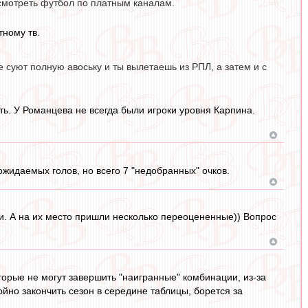
 смотреть футбол по платным каналам.
тному тв.
е суют полную авоську и ты вылетаешь из РПЛ, а затем и с
ть. У Романцева не всегда были игроки уровня Карпина.
 ожидаемых голов, но всего 7 "недобранных" очков.
. А на их место пришли несколько переоцененные)) Вопрос
торые не могут завершить "наигранные" комбинации, из-за
ойно закончить сезон в середине таблицы, борется за