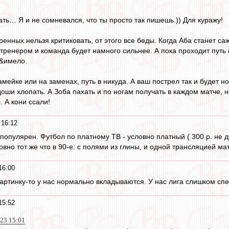
ть… Я и не сомневался, что ты просто так пишешь.)) Для куражу!
ренных нельзя критиковать, от этого все беды. Когда Аба станет с
т тренером и команда будет намного сильнее. А пока проходит путь
п&имело.
амейке или на заменах, путь в никуда. А ваш пострел так и будет н
ши хлопать. А Зоба пахать и по ногам получать в каждом матче, но,
 А кони ссали!
 16:12
 популярен. Футбол по платному ТВ - условно платный ( 300 р. не д
овно тот же что в 90-е: с полями из глины, и одной трансляцией мат
16:00
екартинку-то у нас нормально вкладываются. У нас лига слишком сп
15:52
023 15:01