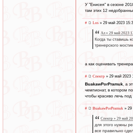
У "Енисея" в сезоне 20
там этих 12 недобранных
#
Los
» 29 май 2023 15:
Ал » 29 май 2023 1
Когда ты ставишь к
тренерского мостик
а как оценивать тренер
#
Спектр
» 29 май 2023 
BuakawPorPramuk
, а 
чемпионат, в котором п
чтобы красиво лечь под
#
BuakawPorPramuk
» 29 
Спектр » 29 май 2
для этого нужны ре
все правильно сде