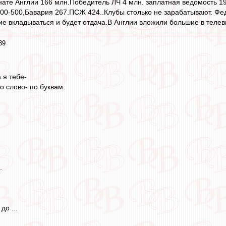
ате Англии 166 млн.Победитель ЛЧ 4 млн. заплатная ведомость 19
00-500,Бавария 267.ПСЖ 424..Клубы столько не зарабатывают. Фед
ие вкладываться и будет отдача.В Англии вложили большие в телев
39
 я тебе-
о слово- по буквам:
.
до ...