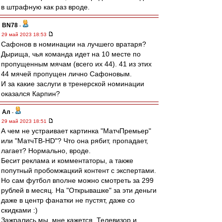
в штрафную как раз вроде.
BN78
-
29 май 2023 18:53
Сафонов в номинации на лучшего вратаря?
Дырища, чья команда идет на 10 месте по
пропущенным мячам (всего их 44). 41 из этих
44 мячей пропущен лично Сафоновым.
И за какие заслуги в тренерской номинации
оказался Карпин?
Ал
-
29 май 2023 18:51
А чем не устраивает картинка "МатчПремьер"
или "МатчТВ-HD"? Что она рябит, пропадает,
лагает? Нормально, вроде.
Бесит реклама и комментаторы, а также
попутный пробомжацкий контент с экспертами.
Но сам футбол вполне можно смотреть за 299
рублей в месяц. На "Открывашке" за эти деньги
даже в центр фанатки не пустят, даже со
скидками :)
Зажрались мы, мне кажется. Телевизор и