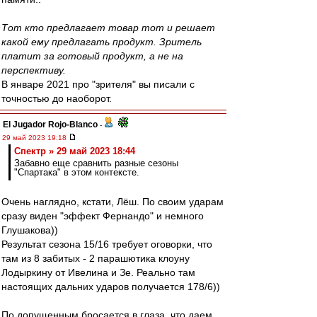
Тот кто предлагает товар тот и решает
какой ему предлагать продукт. Зритель
платит за готовый продукт, а не на
перспективу.
В январе 2021 про "зрителя" вы писали с
точностью до наоборот.
El Jugador Rojo-Blanco
-
29 май 2023 19:18
Спектр » 29 май 2023 18:44
Забавно еще сравнить разные сезоны
"Спартака" в этом контексте.
Очень наглядно, кстати, Лёш. По своим ударам
сразу виден "эффект Фернандо" и немного
Глушакова))
Результат сезона 15/16 требует оговорки, что
там из 8 забитых - 2 парашютика клоуну
Лодыркину от Ивелина и Зе. Реально там
настоящих дальних ударов получается 178/6))
По допущенным бросается в глаза, что даем