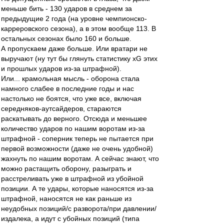
меньше бить - 130 ударов в среднем за
предыдущие 2 года (на уровне чемпионско-
карреровского сезона), а в этом вообще 113. В
остальных сезонах было 160 и больше.
А пропускаем даже больше. Или вратари не
выручают (ну тут бы глянуть статистику хG этих
и прошлых ударов из-за штрафной).
Или... крамольная мысль - оборона стала
намного слабее в последние годы и нас
настолько не боятся, что уже все, включая
середняков-аутсайдеров, стараются
раскатывать до верного. Отсюда и меньшее
количество ударов по нашим воротам из-за
штрафной - соперник теперь не пытается при
первой возможности (даже не очень удобной)
жахнуть по нашим воротам. А сейчас знают, что
можно растащить оборону, разыграть и
расстреливать уже в штрафной из убойной
позиции. А те удары, которые наносятся из-за
штрафной, наносятся не как раньше из
неудобных позиций/с разворота/при давлении/
издалека, а идут с убойных позиций (типа