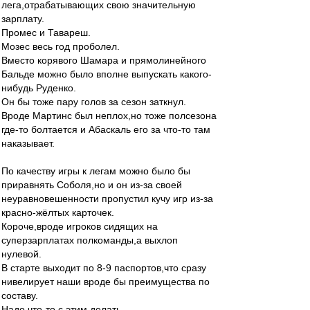
лега,отрабатывающих свою значительную
зарплату.
Промес и Тавареш.
Мозес весь год проболел.
Вместо корявого Шамара и прямолинейного
Бальде можно было вполне выпускать какого-
нибудь Руденко.
Он бы тоже пару голов за сезон заткнул.
Вроде Мартинс был неплох,но тоже полсезона
где-то болтается и Абаскаль его за что-то там
наказывает.
По качеству игры к легам можно было бы
приравнять Соболя,но и он из-за своей
неуравновешенности пропустил кучу игр из-за
красно-жёлтых карточек.
Короче,вроде игроков сидящих на
суперзарплатах полкоманды,а выхлоп
нулевой.
В старте выходит по 8-9 паспортов,что сразу
нивелирует наши вроде бы преимущества по
составу.
Надо что-то с этим делать.