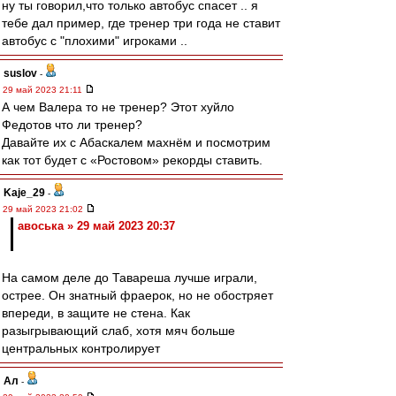
ну ты говорил,что только автобус спасет .. я
тебе дал пример, где тренер три года не ставит
автобус с "плохими" игроками ..
suslov
-
29 май 2023 21:11
А чем Валера то не тренер? Этот хуйло
Федотов что ли тренер?
Давайте их с Абаскалем махнём и посмотрим
как тот будет с «Ростовом» рекорды ставить.
Kaje_29
-
29 май 2023 21:02
авоська » 29 май 2023 20:37
На самом деле до Тавареша лучше играли,
острее. Он знатный фраерок, но не обостряет
впереди, в защите не стена. Как
разыгрывающий слаб, хотя мяч больше
центральных контролирует
Ал
-