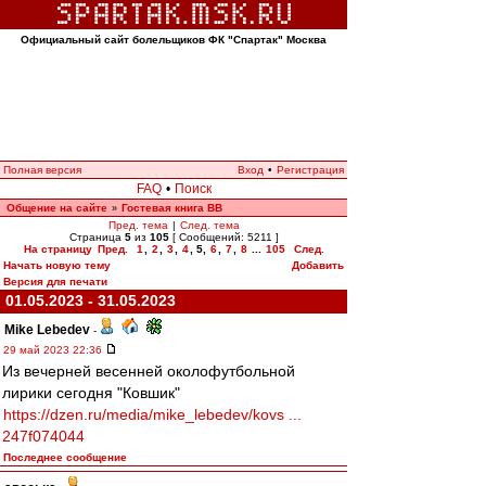
Официальный сайт болельщиков ФК "Спартак" Москва
Полная версия
Вход
•
Регистрация
FAQ
•
Поиск
Общение на сайте
Гостевая книга ВВ
»
Пред. тема
|
След. тема
Страница
5
из
105
[ Сообщений: 5211 ]
На страницу
Пред.
1
,
2
,
3
,
4
,
5
,
6
,
7
,
8
...
105
След.
Начать новую тему
Добавить
Версия для печати
01.05.2023 - 31.05.2023
Mike Lebedev
-
29 май 2023 22:36
Из вечерней весенней околофутбольной
лирики сегодня "Ковшик"
https://dzen.ru/media/mike_lebedev/kovs ...
247f074044
Последнее сообщение