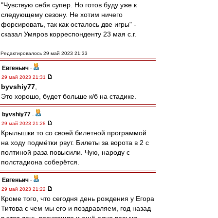
"Чувствую себя супер. Но готов буду уже к
следующему сезону. Не хотим ничего
форсировать, так как осталось две игры" -
сказал Умяров корреспонденту 23 мая с.г.
Редактировалось 29 май 2023 21:33
Евгеньич
-
29 май 2023 21:31
byvshiy77
,
Это хорошо, будет больше к/б на стадике.
byvshiy77
-
29 май 2023 21:28
Крылышки то со своей билетной программой
на ходу подмётки рвут. Билеты за ворота в 2 с
полтиной раза повысили. Чую, народу с
полстадиона соберётся.
Евгеньич
-
29 май 2023 21:22
Кроме того, что сегодня день рождения у Егора
Титова с чем мы его и поздравляем, год назад