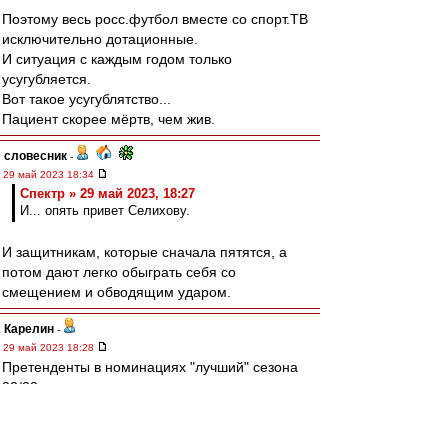
Поэтому весь росс.футбол вместе со спорт.ТВ
исключительно дотационные.
И ситуация с каждым годом только
усугубляется.
Вот такое усугублятство...
Пациент скорее мёртв, чем жив.
словесник
-
29 май 2023 18:34
Спектр » 29 май 2023, 18:27
И... опять привет Селихову.
И защитникам, которые сначала пятятся, а
потом дают легко обыграть себя со
смещением и обводящим ударом.
Карелин
-
29 май 2023 18:28
Претенденты в номинациях "лучший" сезона
22/23.
Пока не по вероятности и не по алфавиту
В: Акинфеев, Сафонов, Лантратов.
З: Дуглас Сантос, Джикия, Мойзес