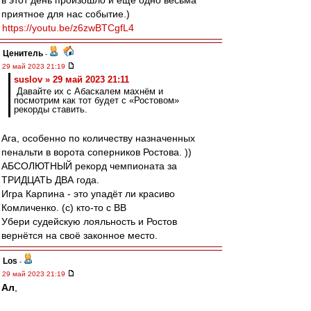
в этот день произошло и ещё одно весьма
приятное для нас событие.)
https://youtu.be/z6zwBTCgfL4
Ценитель
-
29 май 2023 21:19
suslov » 29 май 2023 21:11
Давайте их с Абаскалем махнём и
посмотрим как тот будет с «Ростовом»
рекорды ставить.
Ага, особенно по количеству назначенных
пенальти в ворота соперников Ростова. ))
АБСОЛЮТНЫЙ рекорд чемпионата за
ТРИДЦАТЬ ДВА года.
Игра Карпина - это упадёт ли красиво
Комличенко. (с) кто-то с ВВ
Убери судейскую лояльность и Ростов
вернётся на своё законное место.
Los
-
29 май 2023 21:19
Ал
,