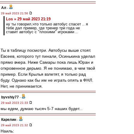
Ал
-
29 май 2023 21:56
Los » 29 май 2023 21:19
ну ты говорил,что только автобус спасет .. я
тебе дал пример, где тренер три года не
ставит автобус с "плохими" игроками ..
Ты в таблицу посмотри. Автобусы выше стоят.
Евсеев, которого тут пинали, Осинькина уделал
прямо вчера. Ниже Самары пока лишь Юран и
откровенное дерьмо. Я не понимаю, в чем твой
пример. Если Крылья взлетят, я только рад
буду. Однако как бы им не играть опять в ФНЛ.
Нет, не принимается.
byvshiy77
-
29 май 2023 21:33
мы едем, думаю тысяч 5-7 наших будет...
Карелин
-
29 май 2023 21:32
Наиль: