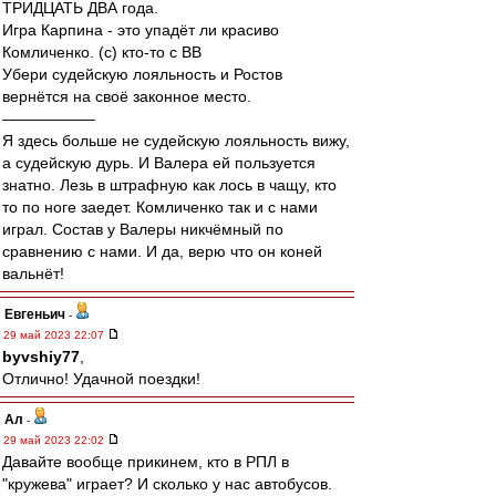
ТРИДЦАТЬ ДВА года.
Игра Карпина - это упадёт ли красиво
Комличенко. (с) кто-то с ВВ
Убери судейскую лояльность и Ростов
вернётся на своё законное место.
——————
Я здесь больше не судейскую лояльность вижу,
а судейскую дурь. И Валера ей пользуется
знатно. Лезь в штрафную как лось в чащу, кто
то по ноге заедет. Комличенко так и с нами
играл. Состав у Валеры никчёмный по
сравнению с нами. И да, верю что он коней
вальнёт!
Евгеньич
-
29 май 2023 22:07
byvshiy77
,
Отлично! Удачной поездки!
Ал
-
29 май 2023 22:02
Давайте вообще прикинем, кто в РПЛ в
"кружева" играет? И сколько у нас автобусов.