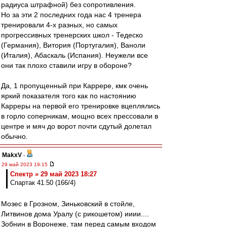
радиуса штрафной) без сопротивления.
Но за эти 2 последних года нас 4 тренера
тренировали 4-х разных, но самых
прогрессивных тренерских школ - Тедеско
(Германия), Витория (Португалия), Ваноли
(Италия), Абаскаль (Испания). Неужели все
они так плохо ставили игру в обороне?
Да, 1 пропущенный при Каррере, кмк очень
яркий показателя того как по настоянию
Карреры на первой его тренировке вцеплялись
в горло соперникам, мощно всех прессовали в
центре и мяч до ворот почти сдутый долетал
обычно.
MakxV
-
29 май 2023 19:15
Спектр » 29 май 2023 18:27
Спартак 41.50 (166/4)
Мозес в Грозном, Зиньковский в стойле,
Литвинов дома Уралу (с рикошетом) ииии....
Зобнин в Воронеже, там перед самым входом