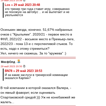
29 май 2023 20:59
Los » 29 май 2023 20:48
это тренер три года ставит игру, совершенно
не похожую на автобус .. и не вылетает и не
увольняется
Осинькин звезда, конечно. 51,67% набранных
очков с "Крыльями". 2020/21 - первое место в
ФНЛ, 2021/22 - восьмое место в Премьер-лиге,
2022/23 - пока 13-е с перспективой стыков. То
есть, надо к этому стремиться?
Уел, ничего не скажешь. За то "кружева" :)
МосфОлд
-
29 май 2023 20:50
BN78 » 29 май 2023 18:53
И за какие заслуги в тренерской номинации
оказался Карпин?
В той компании в которой оказался Валера, -
он явный фаворит, если оценивать
Спартаковской средой.))) Уж не конебамжей же
жалеть...