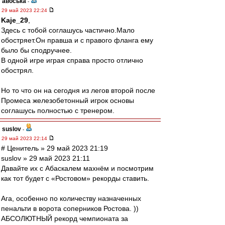
авоська
-
29 май 2023 22:24
Kaje_29
,
Здесь с тобой соглашусь частично.Мало
обостряет.Он правша и с правого фланга ему
было бы сподручнее.
В одной игре играя справа просто отлично
обострял.
Но то что он на сегодня из легов второй после
Промеса железобетонный игрок основы
соглашусь полностью с тренером.
suslov
-
29 май 2023 22:14
# Ценитель » 29 май 2023 21:19
suslov » 29 май 2023 21:11
Давайте их с Абаскалем махнём и посмотрим
как тот будет с «Ростовом» рекорды ставить.
Ага, особенно по количеству назначенных
пенальти в ворота соперников Ростова. ))
АБСОЛЮТНЫЙ рекорд чемпионата за