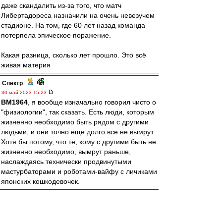
даже скандалить из-за того, что матч
Либертадореса назначили на очень невезучем
стадионе. На том, где 60 лет назад команда
потерпела эпическое поражение.
Какая разница, сколько лет прошло. Это всё
живая материя
Спектр
-
30 май 2023 15:23
BM1964
, я вообще изначально говорил чисто о
"физиологии", так сказать. Есть люди, которым
жизненно необходимо быть рядом с другими
людьми, и они точно еще долго все не вымрут.
Хотя бы потому, что те, кому с другими быть не
жизненно необходимо, вымрут раньше,
наслаждаясь технически продвинутыми
мастурбаторами и роботами-вайфу с личиками
японских кошкодевочек.
авоська
-
30 май 2023 15:21
SAS
,