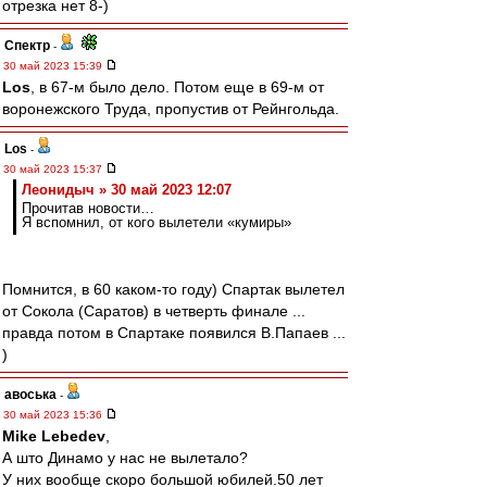
отрезка нет 8-)
Спектр
-
30 май 2023 15:39
Los
, в 67-м было дело. Потом еще в 69-м от
воронежского Труда, пропустив от Рейнгольда.
Los
-
30 май 2023 15:37
Леонидыч » 30 май 2023 12:07
Прочитав новости…
Я вспомнил, от кого вылетели «кумиры»
Помнится, в 60 каком-то году) Спартак вылетел
от Сокола (Саратов) в четверть финале ...
правда потом в Спартаке появился В.Папаев ...
)
авоська
-
30 май 2023 15:36
Mike Lebedev
,
А што Динамо у нас не вылетало?
У них вообще скоро большой юбилей.50 лет