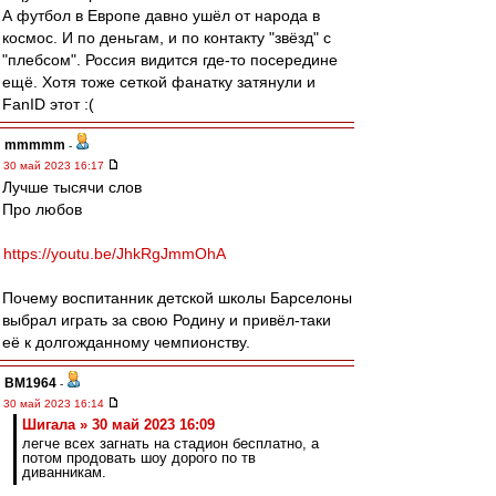
А футбол в Европе давно ушёл от народа в
космос. И по деньгам, и по контакту "звёзд" с
"плебсом". Россия видится где-то посередине
ещё. Хотя тоже сеткой фанатку затянули и
FanID этот :(
mmmmm
-
30 май 2023 16:17
Лучше тысячи слов
Про любов
https://youtu.be/JhkRgJmmOhA
Почему воспитанник детской школы Барселоны
выбрал играть за свою Родину и привёл-таки
её к долгожданному чемпионству.
BM1964
-
30 май 2023 16:14
Шигала » 30 май 2023 16:09
легче всех загнать на стадион бесплатно, а
потом продовать шоу дорого по тв
диванникам.