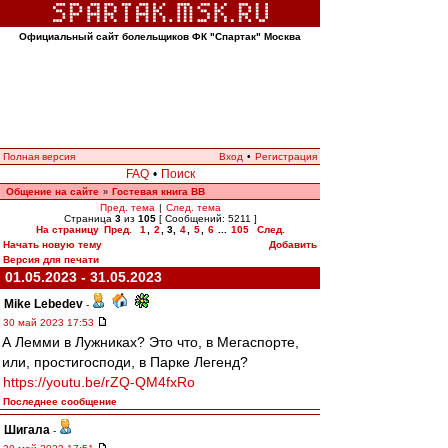
Официальный сайт болельщиков ФК "Спартак" Москва
Полная версия
Вход
•
Регистрация
FAQ
•
Поиск
Общение на сайте
Гостевая книга ВВ
»
Пред. тема
|
След. тема
Страница
3
из
105
[ Сообщений: 5211 ]
На страницу
Пред.
1
,
2
,
3
,
4
,
5
,
6
...
105
След.
Начать новую тему
Добавить
Версия для печати
01.05.2023 - 31.05.2023
Mike Lebedev
-
30 май 2023 17:53
А Лемми в Лужниках? Это что, в Мегаспорте,
или, простигосподи, в Парке Легенд?
https://youtu.be/rZQ-QM4fxRo
Последнее сообщение
Шигала
-