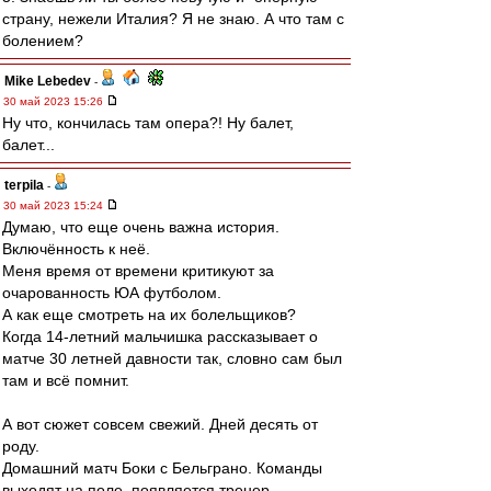
страну, нежели Италия? Я не знаю. А что там с
болением?
Mike Lebedev
-
30 май 2023 15:26
Ну что, кончилась там опера?! Ну балет,
балет...
terpila
-
30 май 2023 15:24
Думаю, что еще очень важна история.
Включённость к неё.
Меня время от времени критикуют за
очарованность ЮА футболом.
А как еще смотреть на их болельщиков?
Когда 14-летний мальчишка рассказывает о
матче 30 летней давности так, словно сам был
там и всё помнит.
А вот сюжет совсем свежий. Дней десять от
роду.
Домашний матч Боки с Бельграно. Команды
выходят на поле, появляется тренер