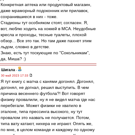
Конкретная аптека или продуктовый магазин,
даже мраморный подоконник или прилавок,
сохранившиеся в них - тоже.
Стадионы тут особняком стоят, согласен. Я,
вот, люблю ходить на хоккей в МСА. Неудобные
кресла и проходы, тесные туалеты, плохой
обзор... Все это так. Но там даже пахнет этим
льдом, словно в детстве.
Знаю, есть тут тоскующие по "Сокольникам",
да, Миша? :)
Шигала
-
30 май 2023 17:33
Я тут книгу с матча с канями догонял. Догонял,
догонял, не догнал, решил выступить. В чем
причина весеннего футбола?! Вот говорят
физику провалили, ну я не видел матча где нас
перебегали. Может физики не хватило в
эталоне, типа прессинга высокого, ну тут
провалом это назвать не получается. Потом,
типа вату катают, нихера не играют. Опять же,
по мне, в целом команде и каждому по одному