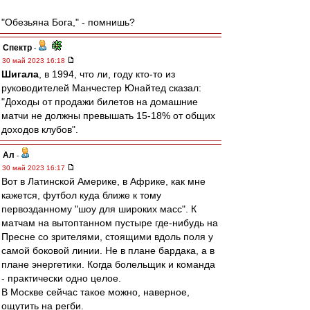
"Обезьяна Бога," - помнишь?
Спектр
-
30 май 2023 16:18
Шигала
, в 1994, что ли, году кто-то из
руководителей Манчестер Юнайтед сказал:
"Доходы от продажи билетов на домашние
матчи не должны превышать 15-18% от общих
доходов клубов".
Ал
-
30 май 2023 16:17
Вот в Латинской Америке, в Африке, как мне
кажется, футбол куда ближе к тому
первозданному "шоу для широких масс". К
матчам на вытоптанном пустыре где-нибудь на
Пресне со зрителями, стоящими вдоль поля у
самой боковой линии. Не в плане бардака, а в
плане энергетики. Когда болельщик и команда
- практически одно целое.
В Москве сейчас такое можно, наверное,
ощутить на регби.