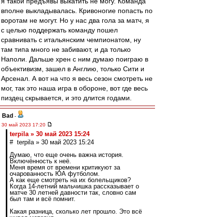
я такой предъявы выкатить не могу. Команда
вполне выкладывалась. Кривоногие попасть по
воротам не могут. Но у нас два гола за матч, я
с целью поддержать команду пошел
сравнивать с итальянским чемпионатом, ну
там типа много не забивают, и да только
Наполи. Дальше хрен с ним думаю поиграю в
объективизм, зашел в Англию, только Сити и
Арсенал. А вот на что я весь сезон смотреть не
мог, так это наша игра в обороне, вот где весь
пиздец скрывается, и это длится годами.
Bad
-
30 май 2023 17:20
terpila » 30 май 2023 15:24
# terpila » 30 май 2023 15:24
Думаю, что еще очень важна история.
Включённость к неё.
Меня время от времени критикуют за
очарованность ЮА футболом.
А как еще смотреть на их болельщиков?
Когда 14-летний мальчишка рассказывает о
матче 30 летней давности так, словно сам
был там и всё помнит.
Какая разница, сколько лет прошло. Это всё