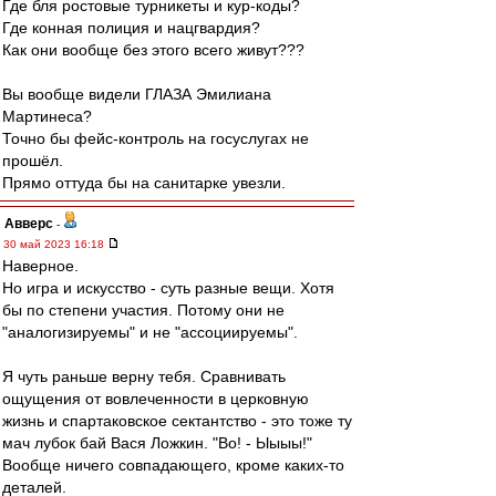
Где бля ростовые турникеты и кур-коды?
Где конная полиция и нацгвардия?
Как они вообще без этого всего живут???
Вы вообще видели ГЛАЗА Эмилиана
Мартинеса?
Точно бы фейс-контроль на госуслугах не
прошёл.
Прямо оттуда бы на санитарке увезли.
Авверс
-
30 май 2023 16:18
Наверное.
Но игра и искусство - суть разные вещи. Хотя
бы по степени участия. Потому они не
"аналогизируемы" и не "ассоциируемы".
Я чуть раньше верну тебя. Сравнивать
ощущения от вовлеченности в церковную
жизнь и спартаковское сектантство - это тоже ту
мач лубок бай Вася Ложкин. "Во! - Ыыыы!"
Вообще ничего совпадающего, кроме каких-то
деталей.