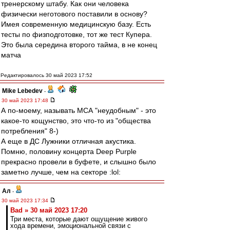
тренерскому штабу. Как они человека
физически неготового поставили в основу?
Имея современную медицинскую базу. Есть
тесты по физподготовке, тот же тест Купера.
Это была середина второго тайма, в не конец
матча
Редактировалось 30 май 2023 17:52
Mike Lebedev
-
30 май 2023 17:48
А по-моему, называть МСА "неудобным" - это
какое-то кощунство, это что-то из "общества
потребления" 8-)
А еще в ДС Лужники отличная акустика.
Помню, половину концерта Deep Purple
прекрасно провели в буфете, и слышно было
заметно лучше, чем на секторе :lol:
Ал
-
30 май 2023 17:34
Bad » 30 май 2023 17:20
Три места, которые дают ощущение живого
хода времени, эмоциональной связи с