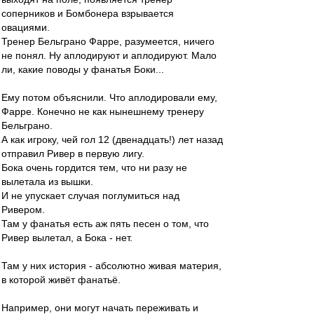
соперников и Бомбонера взрывается
овациями.
Тренер Бельграно Фарре, разумеется, ничего
не понял. Ну аплодируют и аплодируют. Мало
ли, какие поводы у фанатья Боки...
Ему потом объяснили. Что аплодировали ему,
Фарре. Конечно не как нынешнему тренеру
Бельграно.
А как игроку, чей гол 12 (двенадцать!) лет назад
отправил Ривер в первую лигу.
Бока очень гордится тем, что ни разу не
вылетала из вышки.
И не упускает случая поглумиться над
Ривером.
Там у фанатья есть аж пять песен о том, что
Ривер вылетал, а Бока - нет.
Там у них история - абсолютно живая материя,
в которой живёт фанатьё.
Например, они могут начать переживать и