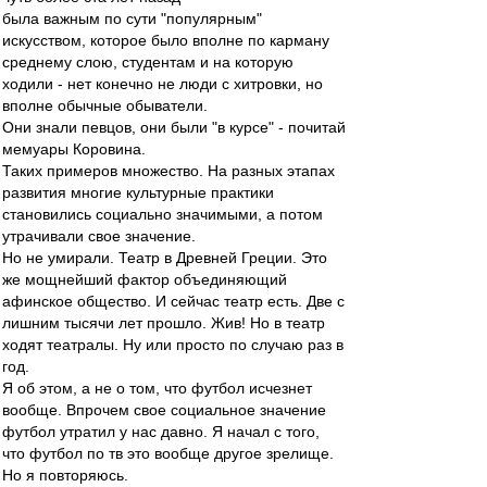
была важным по сути "популярным"
искусством, которое было вполне по карману
среднему слою, студентам и на которую
ходили - нет конечно не люди с хитровки, но
вполне обычные обыватели.
Они знали певцов, они были "в курсе" - почитай
мемуары Коровина.
Таких примеров множество. На разных этапах
развития многие культурные практики
становились социально значимыми, а потом
утрачивали свое значение.
Но не умирали. Театр в Древней Греции. Это
же мощнейший фактор объединяющий
афинское общество. И сейчас театр есть. Две с
лишним тысячи лет прошло. Жив! Но в театр
ходят театралы. Ну или просто по случаю раз в
год.
Я об этом, а не о том, что футбол исчезнет
вообще. Впрочем свое социальное значение
футбол утратил у нас давно. Я начал с того,
что футбол по тв это вообще другое зрелище.
Но я повторяюсь.