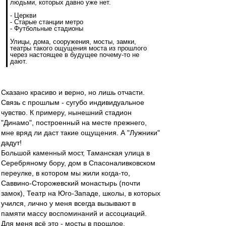
людьми, которых давно уже нет.
- Церкви
- Старые станции метро
- Футбольные стадионы
Улицы, дома, сооружения, мосты, замки,
театры такого ощущения моста из прошлого
через настоящее в будущее почему-то не
дают.
Сказано красиво и верно, но лишь отчасти.
Связь с прошлым - сугубо индивидуальное
чувство. К примеру, нынешний стадион
"Динамо", построенный на месте прежнего,
мне вряд ли даст такие ощущения. А "Лужники"
дадут!
Большой каменный мост, Таманская улица в
Серебряному бору, дом в Спасоналивковском
переулке, в котором мы жили когда-то,
Саввино-Сторожевский монастырь (почти
замок), Театр на Юго-Западе, школы, в которых
учился, лично у меня всегда вызывают в
памяти массу воспоминаний и ассоциаций.
Для меня всё это - мосты в прошлое.