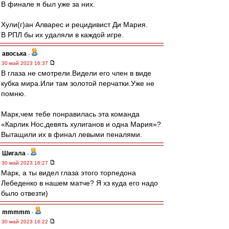
В финале я был уже за них.
Хули(г)ан Алварес и рецидивист Ди Мария.
В РПЛ бы их удаляли в каждой игре.
авоська
-
30 май 2023 16:37
В глаза не смотрели.Видели его член в виде
кубка мира.Или там золотой перчатки.Уже не
помню.
Марк,чем тебе понравилась эта команда
«Карлик Нос,девять хулиганов и одна Мария»?
Вытащили их в финал левыми пеналями.
Шигала
-
30 май 2023 16:27
Марк, а ты видел глаза этого торпедона
Лебеденко в нашем матче? Я хз куда его надо
было отвезти)
mmmmm
-
30 май 2023 16:22