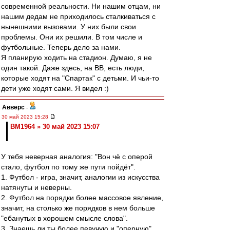
современной реальности. Ни нашим отцам, ни
нашим дедам не приходилось сталкиваться с
нынешними вызовами. У них были свои
проблемы. Они их решили. В том числе и
футбольные. Теперь дело за нами.
Я планирую ходить на стадион. Думаю, я не
один такой. Даже здесь, на ВВ, есть люди,
которые ходят на "Спартак" с детьми. И чьи-то
дети уже ходят сами. Я видел :)
Авверс
-
30 май 2023 15:28
BM1964 » 30 май 2023 15:07
У тебя неверная аналогия: "Вон чё с оперой
стало, футбол по тому же пути пойдёт".
1. Футбол - игра, значит, аналогии из искусства
натянуты и неверны.
2. Футбол на порядки более массовое явление,
значит, на столько же порядков в нем больше
"ебанутых в хорошем смысле слова".
3. Знаешь ли ты более певучую и "оперную"