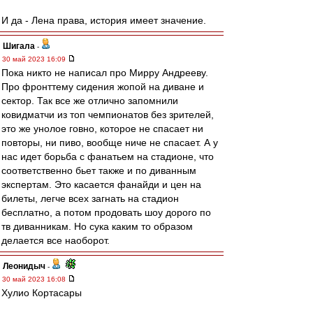
И да - Лена права, история имеет значение.
Шигала
-
30 май 2023 16:09
Пока никто не написал про Мирру Андрееву.
Про фронттему сидения жопой на диване и
сектор. Так все же отлично запомнили
ковидматчи из топ чемпионатов без зрителей,
это же унолое говно, которое не спасает ни
повторы, ни пиво, вообще ниче не спасает. А у
нас идет борьба с фанатьем на стадионе, что
соответственно бьет также и по диванным
экспертам. Это касается фанайди и цен на
билеты, легче всех загнать на стадион
бесплатно, а потом продовать шоу дорого по
тв диванникам. Но сука каким то образом
делается все наоборот.
Леонидыч
-
30 май 2023 16:08
Хулио Кортасары