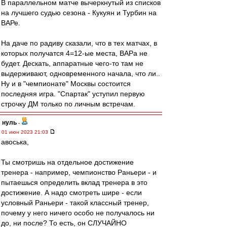
В параллельном матче вычеркнутый из списков
на лучшего судью сезона - Кукуян и Турбин на
ВАРе.
На даче по радиву сказали, что в тех матчах, в
которых получатся 4=12-ые места, ВАРа не
будет. Дескать, аппаратные чего-то там не
выдерживают, одновременного начала, что ли..
Ну и в "чемпионате" Москвы состоится
последняя игра. "Спартак" уступил первую
строчку ДМ только по личным встречам.
нуль
-
01 июн 2023 21:03
авоська,
Ты смотришь на отдельное достижение
тренера - например, чемпионство Раньери - и
пытаешься определить вклад тренера в это
достижение. А надо смотреть шире - если
условный Раньери - такой классный тренер,
почему у него ничего особо не получалось ни
до, ни после? То есть, он СЛУЧАЙНО