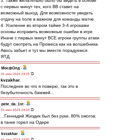
3. Также желательно было бы видеть в основе
с первых минут тех, кого ВВ ставит на
возможный выход. Для возможности увидеть
отдачу на поле в важном для команды матче.
4. Усиление во втором тайме 3-4 игроками
основы исправить возможные ошибки в игре.
Иначе с первых минут ВСЕ игроки группы атаки
будут смотреть на Промеса как на волшебника.
Авось забьет и тут мы вместе порадуемся.
ЯТД.
МосфОлд
-
01 июн 2023 23:15
kvzakhar
,
Последнее во что я поверю, так это в
безубыточность бамжей...
pete_da_1st
-
01 июн 2023 23:10
...Геннадий Жиздик был без руки, 80% ожогов,
в танке горел на Одере
kvzakhar
-
01 июн 2023 23:07