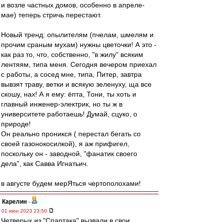
и возле частных домов, особенно в апреле-
мае) теперь стричь перестают.
Новый тренд: опылителям (пчелам, шмелям и
прочим сраным мухам) нужны цветочки! А это -
как раз то, что, собственно, "в жилу" всяким
лентяям, типа меня. Сегодня вечером приехал
с работы, а сосед мне, типа, Питер, завтра
вывзят траву, ветки и всякую зеленуху, ща все
скошу, нах! А я ему: ёпта, Тони, ты хоть и
главный инженер-электрик, но ты ж в
университете работаешь! Думай, сцуко, о
природе!
Он реально проникся ( перестал бегать со
своей газонокосилкой), я аж прифигел,
поскольку он - заводной, "фанатик своего
дела", как Савва Игнатьич.
в августе будем мерЯться чертополохами!
Карелин
-
01 июн 2023 23:50
Четверых из "Спартака" вызвали в свои