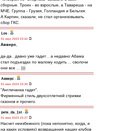
сборные. Троих - во взрослые, а Тавареша - на
МЧЕ. Группа - Грузия, Голландия и Бельгия.
А Карпин, сказали, не стал организовывать
сбор ГКС.
Los
-
01 июн 2023 23:42
Авверс
,
да-да.. давно уже гадит .. а недавно Абама
стал подъездах по малому ходить ... сволочи
они все ... )))
Авверс
-
01 июн 2023 23:30
"Англичанка гадит".
Фирменный стиль двухсотлетней стрижки
газонов и прочего.
pete_da_1st
-
01 июн 2023 23:27
Насчет неизбежного (пока непонятно, когда, и
на каких условиях) возвращения наших клубов