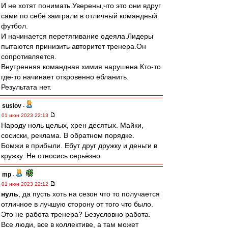
И не хотят понимать.Уверены,что это они вдруг
сами по себе заиграли в отличный командный
футбол.
И начинается перетягивание одеяла.Лидеры
пытаются принизить авторитет тренера.Он
сопротивляется.
Внутренняя командная химия нарушена.Кто-то
где-то начинает откровенно ебланить.
Результата нет.
suslov
-
01 июн 2023 22:13
Народу ноль целых, хрен десятых. Майки,
сосиски, реклама. В обратном порядке.
Бомжи в прибыли. Ебут друг дружку и деньги в
кружку. Не относись серьёзно
mp
-
01 июн 2023 22:12
нуль
, да пусть хоть на сезон что то получается
отличное в лучшую сторону от того что было.
Это не работа тренера? Безусловно работа.
Все люди, все в коллективе, а там может