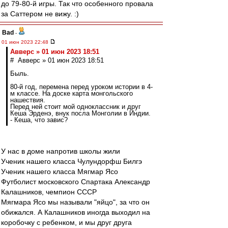
до 79-80-й игры. Так что особенного провала
за Саттером не вижу. :)
Bad
-
01 июн 2023 22:48
Авверс » 01 июн 2023 18:51
# Авверс » 01 июн 2023 18:51
Быль.
80-й год, перемена перед уроком истории в 4-
м классе. На доске карта монгольского
нашествия.
Перед ней стоит мой одноклассник и друг
Кеша Эрденэ, внук посла Монголии в Индии.
- Кеша, что завис?
У нас в доме напротив школы жили
Ученик нашего класса Чулундорфш Билгэ
Ученик нашего класса Мягмар Ясо
Футболист московского Спартака Александр
Калашников, чемпион СССР
Мягмара Ясо мы называли "яйцо", за что он
обижался. А Калашников иногда выходил на
коробочку с ребенком, и мы друг друга