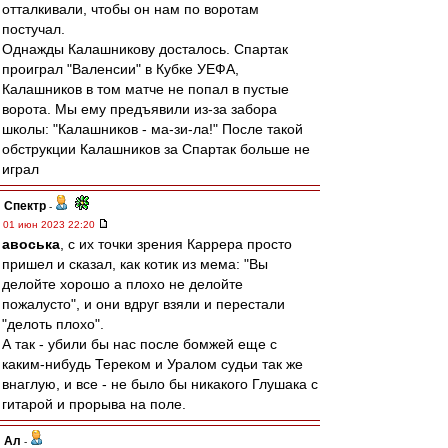
отталкивали, чтобы он нам по воротам
постучал.
Однажды Калашникову досталось. Спартак
проиграл "Валенсии" в Кубке УЕФА,
Калашников в том матче не попал в пустые
ворота. Мы ему предъявили из-за забора
школы: "Калашников - ма-зи-ла!" После такой
обструкции Калашников за Спартак больше не
играл
Спектр
-
01 июн 2023 22:20
авоська
, с их точки зрения Каррера просто
пришел и сказал, как котик из мема: "Вы
делойте хорошо а плохо не делойте
пожалусто", и они вдруг взяли и перестали
"делоть плохо".
А так - убили бы нас после бомжей еще с
каким-нибудь Тереком и Уралом судьи так же
внаглую, и все - не было бы никакого Глушака с
гитарой и прорыва на поле.
Ал
-