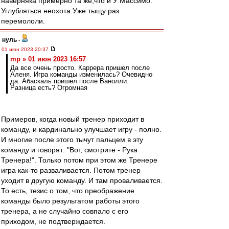
наверняка примерно та же,что и У Массимо.
Углубляться неохота.Уже тыщу раз
перемололи.
нуль
-
01 июн 2023 20:37
mp » 01 июн 2023 16:57
Да все очень просто. Каррера пришел после
Аленя. Игра команды изменилась? Очевидно
да. Абаскаль пришел после Ванолли.
Разница есть? Огромная
Примеров, когда новый тренер приходит в
команду, и кардинально улучшает игру - полно.
И многие после этого тычут пальцем в эту
команду и говорят: "Вот, смотрите - Рука
Тренера!". Только потом при этом же Тренере
игра как-то разваливается. Потом тренер
уходит в другую команду. И там проваливается.
То есть, тезис о том, что преображение
команды было результатом работы этого
тренера, а не случайно совпало с его
приходом, не подтверждается.