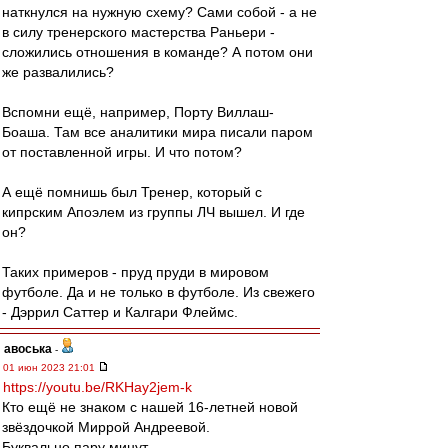
наткнулся на нужную схему? Сами собой - а не
в силу тренерского мастерства Раньери -
сложились отношения в команде? А потом они
же развалились?
Вспомни ещё, например, Порту Виллаш-
Боаша. Там все аналитики мира писали паром
от поставленной игры. И что потом?
А ещё помнишь был Тренер, который с
кипрским Апоэлем из группы ЛЧ вышел. И где
он?
Таких примеров - пруд пруди в мировом
футболе. Да и не только в футболе. Из свежего
- Дэррил Саттер и Калгари Флеймс.
авоська
-
01 июн 2023 21:01
https://youtu.be/RKHay2jem-k
Кто ещё не знаком с нашей 16-летней новой
звёздочкой Миррой Андреевой.
Буквально пару минут.