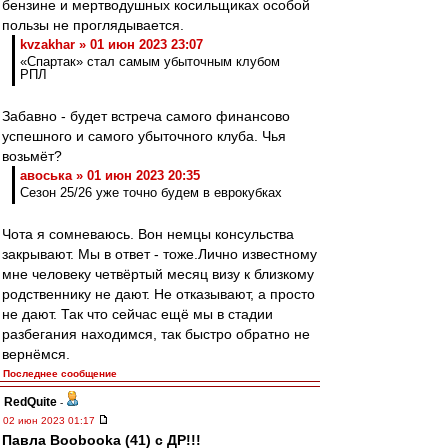
бензине и мертводушных косильщиках особой
пользы не проглядывается.
kvzakhar » 01 июн 2023 23:07
«Спартак» стал самым убыточным клубом
РПЛ
Забавно - будет встреча самого финансово
успешного и самого убыточного клуба. Чья
возьмёт?
авоська » 01 июн 2023 20:35
Сезон 25/26 уже точно будем в еврокубках
Чота я сомневаюсь. Вон немцы консульства
закрывают. Мы в ответ - тоже.Лично известному
мне человеку четвёртый месяц визу к близкому
родственнику не дают. Не отказывают, а просто
не дают. Так что сейчас ещё мы в стадии
разбегания находимся, так быстро обратно не
вернёмся.
Последнее сообщение
RedQuite
-
02 июн 2023 01:17
Павла Boobooka (41) с ДР!!!