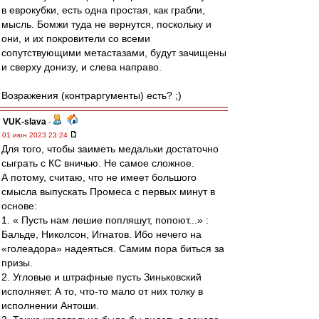
в еврокубки, есть одна простая, как грабли,
мысль. Бомжи туда не вернутся, поскольку и
они, и их покровители сo всеми
сопутствующими метастазами, будут зачищены
и сверху донизу, и слева направо.
Возражения (контраргументы) есть? ;)
VUK-slava
-
01 июн 2023 23:24
Для того, чтобы заиметь медальки достаточно
сыграть с КС вничью. Не самое сложное.
А потому, считаю, что не имеет большого
смысла выпускать Промеса с первых минут в
основе:
1. « Пусть нам лешие попляшут, попоют...» :
Бальде, Николсон, Игнатов. Ибо нечего на
«голеадора» надеяться. Самим пора биться за
призы.
2. Угловые и штрафные пусть Зиньковский
исполняет. А то, что-то мало от них толку в
исполнении Антоши.