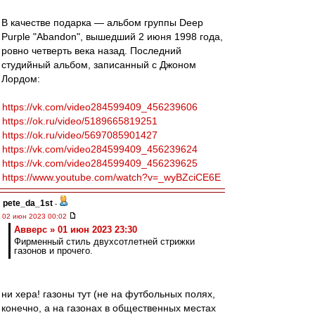
В качестве подарка — альбом группы Deep
Purple "Abandon", вышедший 2 июня 1998 года,
ровно четверть века назад. Последний
студийный альбом, записанный с Джоном
Лордом:
https://vk.com/video284599409_456239606
https://ok.ru/video/5189665819251
https://ok.ru/video/5697085901427
https://vk.com/video284599409_456239624
https://vk.com/video284599409_456239625
https://www.youtube.com/watch?v=_wyBZciCE6E
pete_da_1st
-
02 июн 2023 00:02
Авверс » 01 июн 2023 23:30
Фирменный стиль двухсотлетней стрижки
газонов и прочего.
ни хера! газоны тут (не на футбольных полях,
конечно, а на газонах в общественных местах