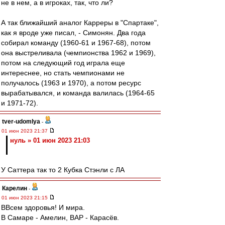
не в нем, а в игроках, так, что ли?
А так ближайший аналог Карреры в "Спартаке",
как я вроде уже писал, - Симонян. Два года
собирал команду (1960-61 и 1967-68), потом
она выстреливала (чемпионства 1962 и 1969),
потом на следующий год играла еще
интереснее, но стать чемпионами не
получалось (1963 и 1970), а потом ресурс
вырабатывался, и команда валилась (1964-65
и 1971-72).
tver-udomlya
-
01 июн 2023 21:37
нуль » 01 июн 2023 21:03
У Саттера так то 2 Кубка Стэнли с ЛА
Карелин
-
01 июн 2023 21:15
ВВсем здоровья! И мира.
В Самаре - Амелин, ВАР - Карасёв.