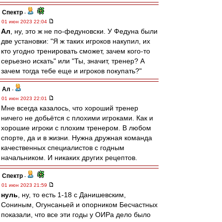
Спектр
-
01 июн 2023 22:04
Ал
, ну, это ж не по-федуновски. У Федуна были
две установки: "Я ж таких игроков накупил, их
кто угодно тренировать сможет, зачем кого-то
серьезно искать" или "Ты, значит, тренер? А
зачем тогда тебе еще и игроков покупать?"
Ал
-
01 июн 2023 22:01
Мне всегда казалось, что хороший тренер
ничего не добьётся с плохими игроками. Как и
хорошие игроки с плохим тренером. В любом
спорте, да и в жизни. Нужна дружная команда
качественных специалистов с годным
начальником. И никаких других рецептов.
Спектр
-
01 июн 2023 21:59
нуль
, ну, то есть 1-18 с Данишевским,
Сониным, Огунсаньей и опорником Бесчастных
показали, что все эти годы у ОИРа дело было