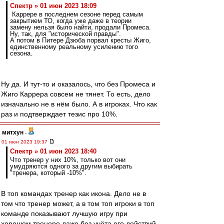
Спектр » 01 июн 2023 18:09
Каррере в последнем сезоне перед самым
закрытием ТО, когда уже даже в теории
замену нельзя было найти, продали Промеса.
Ну, так, для "исторической правды".
А потом в Питере Дзюба порвал кресты Жиго,
единственному реальному усилению того
сезона.
Ну да. И тут-то и оказалось, что без Промеса и
Жиго Каррера совсем не тянет. То есть, дело
изначально не в нём было. А в игроках. Что как
раз и подтверждает тезис про 10%.
митхун
-
01 июн 2023 19:37
Спектр » 01 июн 2023 18:40
Что тренер у них 10%, только вот они
умудряются одного за другим выбирать
"тренера, который -10%".
В топ командах тренер как икона. Дело не в
том что тренер может, а в том топ игроки в топ
команде показывают лучшую игру при
хорошем тренере даже без учёта его действий.