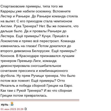
Спартаковские примеры, типа того же
Карреры,уже набили оскомину. Вспомните
Лестер и Раньери. До Раньери команда стояла
на вылет. С его приходом стала чемпионом
Англии. Рука Тренера? Нет. Вы же помните, что
дальше было. Да и провалы Раньери до
Лестера. Ещё примеры? Кучук. Пришёл в
Локомотив и прямо всё перестроил. Команда
изменилась на глазах! Потом докатился до
второго дивизиона Белорусии. Ещё примеры?
Кононов. В Краснодаре признавался лучшим
тренером Премьер-Лиги, команда
демонстрировала сногсшибательное
сочетание прессинга и комбинационного
футбола. Ну прям Ручищи тренера. Что было
потом все помнят. Ещё примеры? Отто
Рехагель и победа сборной Греции на Евро.
Как там с Рукой Тренера? И во что сборная
Греции потом превратилась.
нуль
-
01 июн 2023 20:26