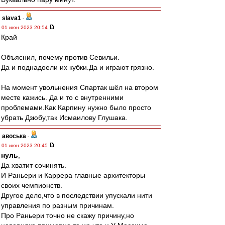
slava1
-
01 июн 2023 20:54
Край
Объяснил, почему против Севильи.
Да и поднадоели их кубки.Да и играют грязно.
На момент увольнения Спартак шёл на втором
месте кажись. Да и то с внутренними
проблемами.Как Карпину нужно было просто
убрать Дзюбу,так Исмаилову Глушака.
авоська
-
01 июн 2023 20:45
нуль
,
Да хватит сочинять.
И Раньери и Каррера главные архитекторы
своих чемпионств.
Другое дело,что в последствии упускали нити
управления по разным причинам.
Про Раньери точно не скажу причину,но