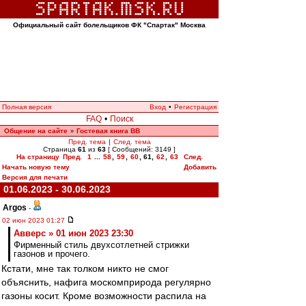
Официальный сайт болельщиков ФК "Спартак" Москва
Полная версия
Вход
•
Регистрация
FAQ
•
Поиск
Общение на сайте
Гостевая книга ВВ
»
Пред. тема
|
След. тема
Страница
61
из
63
[ Сообщений: 3149 ]
На страницу
Пред.
1
...
58
,
59
,
60
,
61
,
62
,
63
След.
Начать новую тему
Добавить
Версия для печати
01.06.2023 - 30.06.2023
Argos
-
02 июн 2023 01:27
Авверс » 01 июн 2023 23:30
Фирменный стиль двухсотлетней стрижки
газонов и прочего.
Кстати, мне так толком никто не смог
объяснить, нафига москомприрода регулярно
газоны косит. Кроме возможности распила на