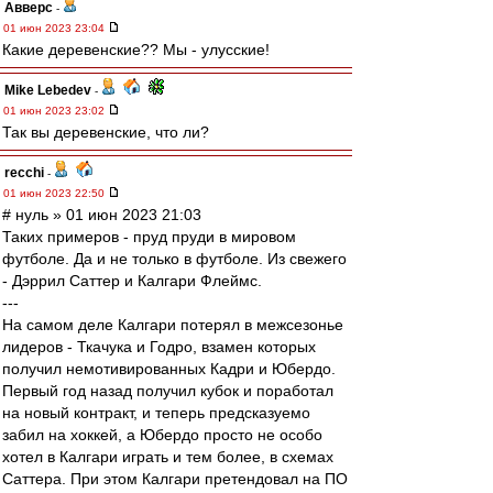
Авверс
-
01 июн 2023 23:04
Какие деревенские?? Мы - улусские!
Mike Lebedev
-
01 июн 2023 23:02
Так вы деревенские, что ли?
recchi
-
01 июн 2023 22:50
# нуль » 01 июн 2023 21:03
Таких примеров - пруд пруди в мировом
футболе. Да и не только в футболе. Из свежего
- Дэррил Саттер и Калгари Флеймс.
---
На самом деле Калгари потерял в межсезонье
лидеров - Ткачука и Годро, взамен которых
получил немотивированных Кадри и Юбердо.
Первый год назад получил кубок и поработал
на новый контракт, и теперь предсказуемо
забил на хоккей, а Юбердо просто не особо
хотел в Калгари играть и тем более, в схемах
Саттера. При этом Калгари претендовал на ПО