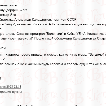
школы жили
Чулундорфш Билгэ
Мягмар Ясо
 Спартака Александр Калашников, чемпион СССР
и "яйцо", за что он обижался. А Калашников иногда выходил на кор
л.
сталось. Спартак проиграл "Валенсии" в Кубке УЕФА, Калашников
алашников - ма-зи-ла!" После такой обструкции Калашников за Спар
22:20
ения Каррера просто пришел и сказал, как котик из мема: "Вы делой
хо".
сле бомжей еще с каким-нибудь Тереком и Уралом судьи так же внаг
8
 июн 2023 22:11
орошие нужны