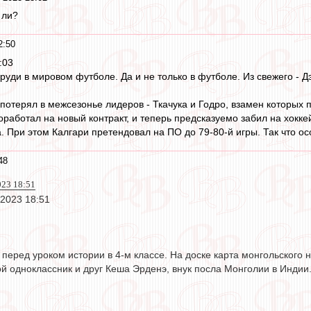
 ли?
2:50
:03
руди в мировом футболе. Да и не только в футболе. Из свежего - 
потерял в межсезонье лидеров - Ткачука и Годро, взамен которых
оработал на новый контракт, и теперь предсказуемо забил на хокке
. При этом Калгари претендовал на ПО до 79-80-й игры. Так что ос
48
023 18:51
 2023 18:51
 перед уроком истории в 4-м классе. На доске карта монгольского 
й одноклассник и друг Кеша Эрденэ, внук посла Монголии в Индии