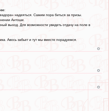
ове:
олеадора» надеяться. Самим пора биться за призы.
олнении Антоши.
жный выход. Для возможности увидеть отдачу на поле в
ка. Авось забьет и тут мы вместе порадуемся.