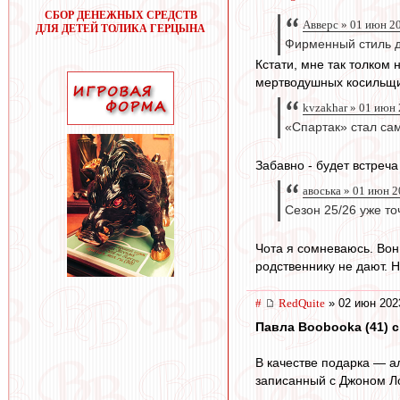
СБОР ДЕНЕЖНЫХ СРЕДСТВ
Авверс » 01 июн 2
ДЛЯ ДЕТЕЙ ТОЛИКА ГЕРЦЫНА
Фирменный стиль дв
Кстати, мне так толком
мертводушных косильщи
kvzakhar » 01 июн
«Спартак» стал с
Забавно - будет встреч
авоська » 01 июн 2
Сезон 25/26 уже то
Чота я сомневаюсь. Вон
родственнику не дают. Н
#
RedQuite
» 02 июн 202
Павла Boobooka (41) с
В качестве подарка — а
записанный с Джоном Л