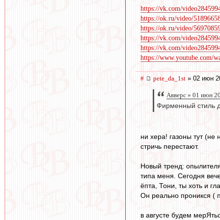
https://vk.com/video28459
https://ok.ru/video/518966
https://ok.ru/video/569708
https://vk.com/video28459
https://vk.com/video28459
https://www.youtube.com/
#
pete_da_1st
» 02 июн 2
Авверс » 01 июн 2
Фирменный стиль дв
ни хера! газоны тут (не
стричь перестают.
Новый тренд: опылителям
типа меня. Сегодня вече
ёпта, Тони, ты хоть и г
Он реально проникся ( п
в августе будем мерЯть