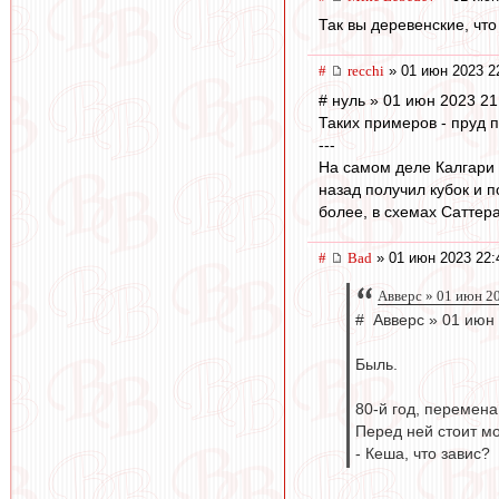
Так вы деревенские, что
#
recchi
» 01 июн 2023 2
# нуль » 01 июн 2023 21
Таких примеров - пруд п
---
На самом деле Калгари 
назад получил кубок и п
более, в схемах Саттера
#
Bad
» 01 июн 2023 22:
Авверс » 01 июн 2
# Авверс » 01 июн
Быль.
80-й год, перемена
Перед ней стоит мо
- Кеша, что завис?