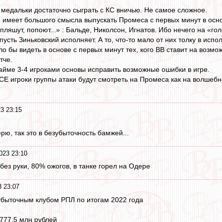
ь медальки достаточно сыграть с КС вничью. Не самое сложное.
не имеет большого смысла выпускать Промеса с первых минут в осн
пляшут, попоют...» : Бальде, Николсон, Игнатов. Ибо нечего на «г
усть Зиньковский исполняет. А то, что-то мало от них толку в исп
о бы видеть в основе с первых минут тех, кого ВВ ставит на возмо
тче.
тайме 3-4 игроками основы исправить возможные ошибки в игре.
СЕ игроки группы атаки будут смотреть на Промеса как на волшебни
3 23:15
рю, так это в безубыточность бамжей...
023 23:10
без руки, 80% ожогов, в танке горел на Одере
 23:07
убыточным клубом РПЛ по итогам 2022 года
777,5 млн рублей