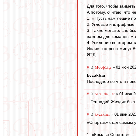
Для того, чтобы заимет
А потому, считаю, что 
1. « Пусть нам лешие по
2. Угловые и штрафные п
3. Также желательно был
важном для команды ма
4. Усиление во втором 
Иначе с первых минут В
ЯТД.
#
МосфОлд
» 01 июн 202
kvzakhar
,
Последнее во что я пове
#
pete_da_1st
» 01 июн 2
...Геннадий Жиздик был 
#
kvzakhar
» 01 июн 2023
«Спартак» стал самым 
1. «Крылья Советов» — 