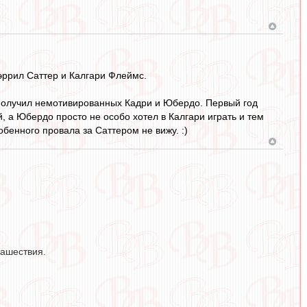
Дэррил Саттер и Калгари Флеймс.
 получил немотивированных Кадри и Юбердо. Первый год
й, а Юбердо просто не особо хотел в Калгари играть и тем
обенного провала за Саттером не вижу. :)
нашествия.
.