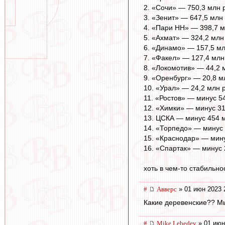
2. «Сочи» — 750,3 млн 
3. «Зенит» — 647,5 млн
4. «Пари НН» — 398,7 м
5. «Ахмат» — 324,2 млн
6. «Динамо» — 157,5 м
7. «Факел» — 127,4 млн
8. «Локомотив» — 44,2 
9. «Оренбург» — 20,8 м
10. «Урал» — 24,2 млн 
11. «Ростов» — минус 5
12. «Химки» — минус 31
13. ЦСКА — минус 454 
14. «Торпедо» — минус 
15. «Краснодар» — мину
16. «Спартак» — минус 
хоть в чем-то стабильно
#
Авверс
» 01 июн 2023 
Какие деревенские?? Мы
#
Mike Lebedev
» 01 июн