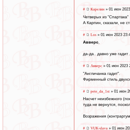
#
Карелин
» 01 июн 2023
Четверых из "Спартака" 
А Карпин, сказали, не с
#
Los
» 01 июн 2023 23:
Авверс
,
да-да.. давно уже гадит 
#
Авверс
» 01 июн 2023 
"Англичанка гадит".
Фирменный стиль двухсо
#
pete_da_1st
» 01 июн 2
Насчет неизбежного (пок
туда не вернутся, поско
Возражения (контраргуме
#
VUK-slava
» 01 июн 20