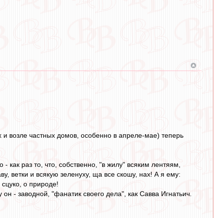
х и возле частных домов, особенно в апреле-мае) теперь
как раз то, что, собственно, "в жилу" всяким лентяям,
у, ветки и всякую зеленуху, ща все скошу, нах! А я ему:
 сцуко, о природе!
 он - заводной, "фанатик своего дела", как Савва Игнатьич.