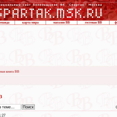
оманда
карта мира
магазин ВВ
гостевая ВВ
ф
вая книга ВВ
23
1:27