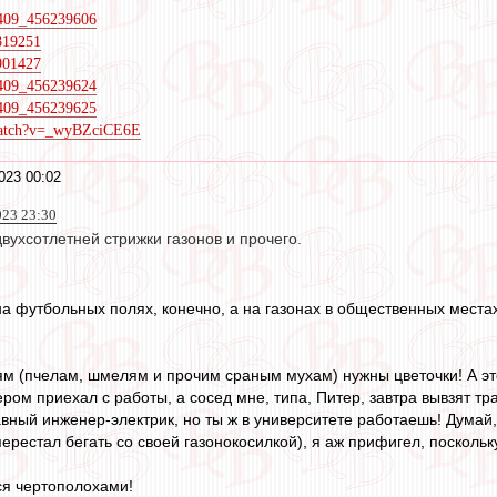
9409_456239606
5819251
5901427
9409_456239624
9409_456239625
watch?v=_wyBZciCE6E
023 00:02
023 23:30
ухсотлетней стрижки газонов и прочего.
 на футбольных полях, конечно, а на газонах в общественных места
 (пчелам, шмелям и прочим сраным мухам) нужны цветочки! А это - 
ром приехал с работы, а сосед мне, типа, Питер, завтра вывзят трав
лавный инженер-электрик, но ты ж в университете работаешь! Думай,
ерестал бегать со своей газонокосилкой), я аж прифигел, поскольку
ся чертополохами!