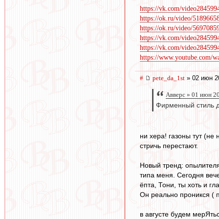
https://vk.com/video28459
https://ok.ru/video/518966
https://ok.ru/video/569708
https://vk.com/video28459
https://vk.com/video28459
https://www.youtube.com/
#
pete_da_1st
» 02 июн 2
Авверс » 01 июн 2
Фирменный стиль дв
ни хера! газоны тут (не
стричь перестают.
Новый тренд: опылителям
типа меня. Сегодня вече
ёпта, Тони, ты хоть и г
Он реально проникся ( п
в августе будем мерЯть