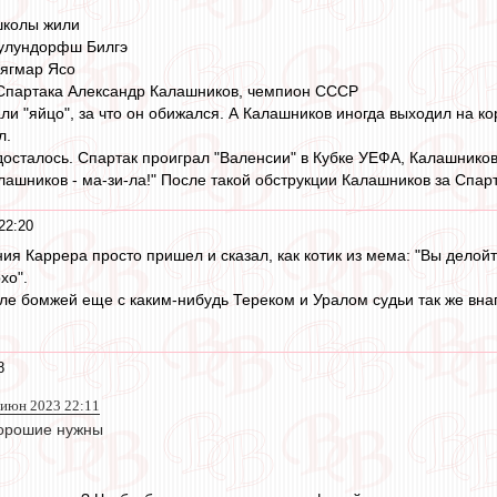
школы жили
Чулундорфш Билгэ
Мягмар Ясо
 Спартака Александр Калашников, чемпион СССР
и "яйцо", за что он обижался. А Калашников иногда выходил на кор
л.
сталось. Спартак проиграл "Валенсии" в Кубке УЕФА, Калашников
алашников - ма-зи-ла!" После такой обструкции Калашников за Спар
22:20
ения Каррера просто пришел и сказал, как котик из мема: "Вы делой
хо".
сле бомжей еще с каким-нибудь Тереком и Уралом судьи так же внаг
8
 июн 2023 22:11
орошие нужны