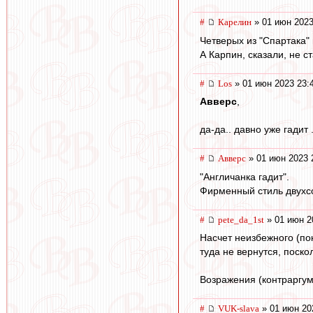
#
Карелин
» 01 июн 2023
Четверых из "Спартака" 
А Карпин, сказали, не с
#
Los
» 01 июн 2023 23:
Авверс
,
да-да.. давно уже гадит 
#
Авверс
» 01 июн 2023 
"Англичанка гадит".
Фирменный стиль двухсо
#
pete_da_1st
» 01 июн 2
Насчет неизбежного (пок
туда не вернутся, поско
Возражения (контраргуме
#
VUK-slava
» 01 июн 20