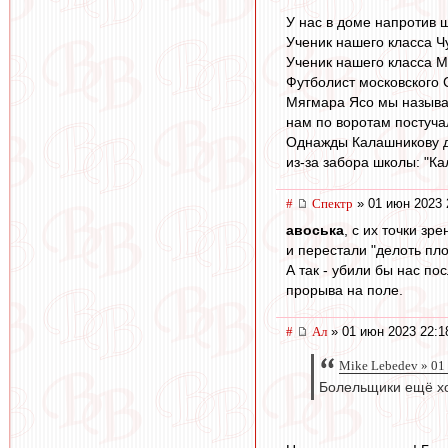
У нас в доме напротив 
Ученик нашего класса 
Ученик нашего класса 
Футболист московского
Мягмара Ясо мы называл
нам по воротам постуча
Однажды Калашникову до
из-за забора школы: "К
#
Спектр
» 01 июн 2023 
авоська
, с их точки зр
и перестали "делоть пло
А так - убили бы нас по
прорыва на поле.
#
Ал
» 01 июн 2023 22:1
Mike Lebedev » 01
Болельщики ещё х