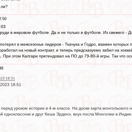
 ли?
2:50
:03
руди в мировом футболе. Да и не только в футболе. Из свежего - 
потерял в межсезонье лидеров - Ткачука и Годро, взамен которых
оработал на новый контракт, и теперь предсказуемо забил на хокке
. При этом Калгари претендовал на ПО до 79-80-й игры. Так что ос
48
023 18:51
 2023 18:51
 перед уроком истории в 4-м классе. На доске карта монгольского 
й одноклассник и друг Кеша Эрденэ, внук посла Монголии в Индии