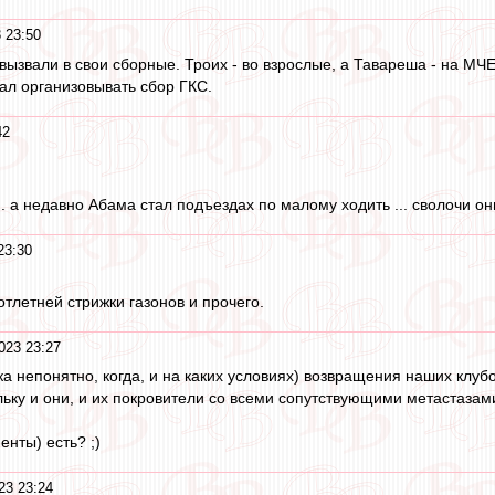
 23:50
вызвали в свои сборные. Троих - во взрослые, а Тавареша - на МЧЕ
тал организовывать сбор ГКС.
42
.. а недавно Абама стал подъездах по малому ходить ... сволочи они 
23:30
тлетней стрижки газонов и прочего.
023 23:27
а непонятно, когда, и на каких условиях) возвращения наших клубо
льку и они, и их покровители сo всеми сопутствующими метастазами
нты) есть? ;)
23 23:24