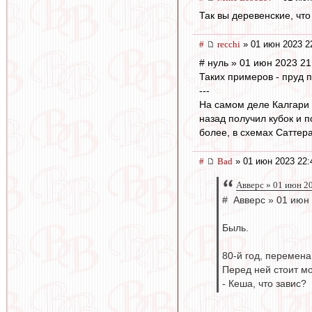
Так вы деревенские, что
#
recchi
» 01 июн 2023 2
# нуль » 01 июн 2023 21
Таких примеров - пруд п
---
На самом деле Калгари 
назад получил кубок и п
более, в схемах Саттера
#
Bad
» 01 июн 2023 22:
Авверс » 01 июн 2
# Авверс » 01 июн
Быль.
80-й год, перемена
Перед ней стоит мо
- Кеша, что завис?