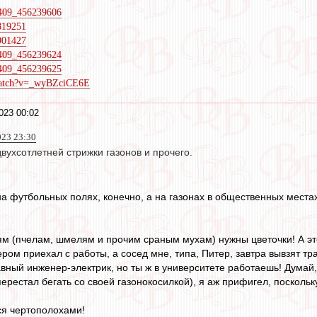
9409_456239606
5819251
5901427
9409_456239624
9409_456239625
watch?v=_wyBZciCE6E
023 00:02
023 23:30
ухсотлетней стрижки газонов и прочего.
 на футбольных полях, конечно, а на газонах в общественных места
 (пчелам, шмелям и прочим сраным мухам) нужны цветочки! А это - 
ром приехал с работы, а сосед мне, типа, Питер, завтра вывзят трав
лавный инженер-электрик, но ты ж в университете работаешь! Думай,
ерестал бегать со своей газонокосилкой), я аж прифигел, поскольку
ся чертополохами!