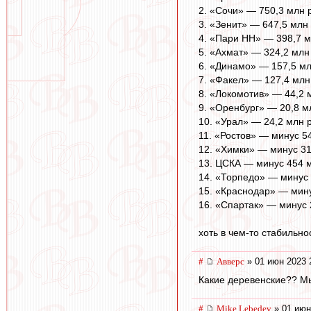
2. «Сочи» — 750,3 млн 
3. «Зенит» — 647,5 млн
4. «Пари НН» — 398,7 м
5. «Ахмат» — 324,2 млн
6. «Динамо» — 157,5 м
7. «Факел» — 127,4 млн
8. «Локомотив» — 44,2 
9. «Оренбург» — 20,8 м
10. «Урал» — 24,2 млн 
11. «Ростов» — минус 5
12. «Химки» — минус 31
13. ЦСКА — минус 454 
14. «Торпедо» — минус 
15. «Краснодар» — мину
16. «Спартак» — минус 
хоть в чем-то стабильно
#
Авверс
» 01 июн 2023 
Какие деревенские?? Мы
#
Mike Lebedev
» 01 июн