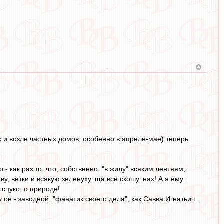
х и возле частных домов, особенно в апреле-мае) теперь
как раз то, что, собственно, "в жилу" всяким лентяям,
у, ветки и всякую зеленуху, ща все скошу, нах! А я ему:
 сцуко, о природе!
 он - заводной, "фанатик своего дела", как Савва Игнатьич.