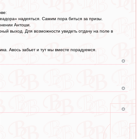
ове:
олеадора» надеяться. Самим пора биться за призы.
олнении Антоши.
жный выход. Для возможности увидеть отдачу на поле в
ка. Авось забьет и тут мы вместе порадуемся.