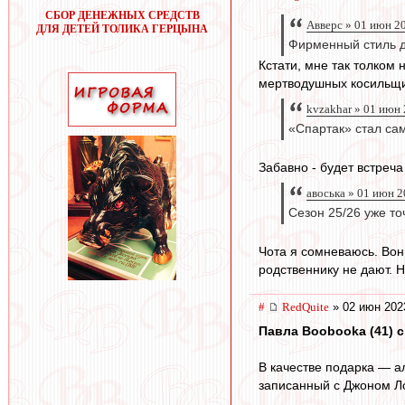
СБОР ДЕНЕЖНЫХ СРЕДСТВ
Авверс » 01 июн 2
ДЛЯ ДЕТЕЙ ТОЛИКА ГЕРЦЫНА
Фирменный стиль дв
Кстати, мне так толком
мертводушных косильщи
kvzakhar » 01 июн
«Спартак» стал с
Забавно - будет встреч
авоська » 01 июн 2
Сезон 25/26 уже то
Чота я сомневаюсь. Вон
родственнику не дают. Н
#
RedQuite
» 02 июн 202
Павла Boobooka (41) с
В качестве подарка — а
записанный с Джоном Л