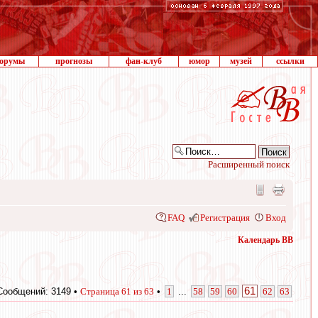
орумы
прогнозы
фан-клуб
юмор
музей
ссылки
Расширенный поиск
FAQ
Регистрация
Вход
Календарь ВВ
61
Сообщений: 3149 •
Страница
61
из
63
•
1
...
58
59
60
62
63