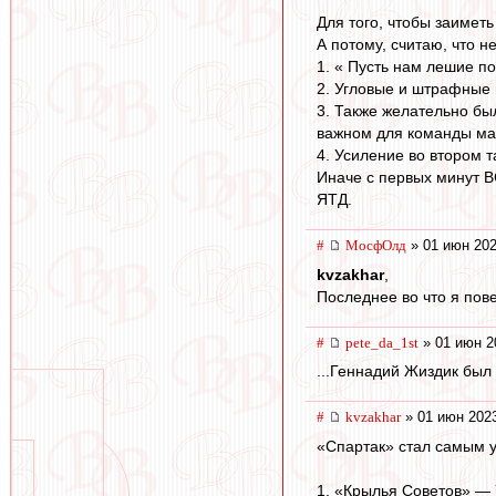
Для того, чтобы заимет
А потому, считаю, что 
1. « Пусть нам лешие по
2. Угловые и штрафные п
3. Также желательно был
важном для команды ма
4. Усиление во втором 
Иначе с первых минут В
ЯТД.
#
МосфОлд
» 01 июн 202
kvzakhar
,
Последнее во что я пове
#
pete_da_1st
» 01 июн 2
...Геннадий Жиздик был 
#
kvzakhar
» 01 июн 2023
«Спартак» стал самым 
1. «Крылья Советов» — 