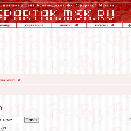
оманда
карта мира
магазин ВВ
гостевая ВВ
ф
вая книга ВВ
23
1:27