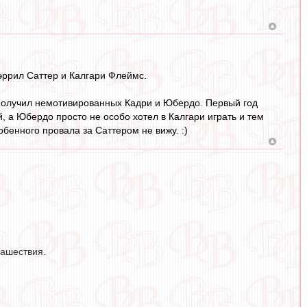
Дэррил Саттер и Калгари Флеймс.
 получил немотивированных Кадри и Юбердо. Первый год
й, а Юбердо просто не особо хотел в Калгари играть и тем
обенного провала за Саттером не вижу. :)
нашествия.
.