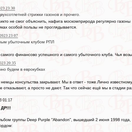
023 23:30
ухсотлетней стрижки газонов и прочего.
 никто не смог объяснить, нафига москомприрода регулярно газоны
ках особой пользы не проглядывается.
 2023 23:07
амым убыточным клубом РПЛ
а самого финансово успешного и самого убыточного клуба. Чья воз
023 20:35
чно будем в еврокубках
 немцы консульства закрывают. Мы в ответ - тоже.Лично известному
е отказывают, а просто не дают. Так что сейчас ещё мы в стадии р
3 01:17
 ДР!!!
льбом группы Deep Purple "Abandon", вышедший 2 июня 1998 года, 
ордом: