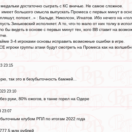
ь медальки достаточно сыграть с КС вничью. Не самое сложное.
не имеет большого смысла выпускать Промеса с первых минут в осн
пляшут, попоют...» : Бальде, Николсон, Игнатов. Ибо нечего на «г
усть Зиньковский исполняет. А то, что-то мало от них толку в исп
о бы видеть в основе с первых минут тех, кого ВВ ставит на возмо
тче.
тайме 3-4 игроками основы исправить возможные ошибки в игре.
СЕ игроки группы атаки будут смотреть на Промеса как на волшебни
3 23:15
рю, так это в безубыточность бамжей...
023 23:10
без руки, 80% ожогов, в танке горел на Одере
 23:07
убыточным клубом РПЛ по итогам 2022 года
777,5 млн рублей