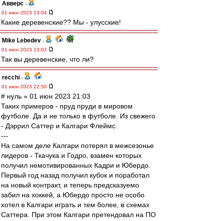
Авверс
-
01 июн 2023 23:04
Какие деревенские?? Мы - улусские!
Mike Lebedev
-
01 июн 2023 23:02
Так вы деревенские, что ли?
recchi
-
01 июн 2023 22:50
# нуль » 01 июн 2023 21:03
Таких примеров - пруд пруди в мировом
футболе. Да и не только в футболе. Из свежего
- Дэррил Саттер и Калгари Флеймс.
---
На самом деле Калгари потерял в межсезонье
лидеров - Ткачука и Годро, взамен которых
получил немотивированных Кадри и Юбердо.
Первый год назад получил кубок и поработал
на новый контракт, и теперь предсказуемо
забил на хоккей, а Юбердо просто не особо
хотел в Калгари играть и тем более, в схемах
Саттера. При этом Калгари претендовал на ПО