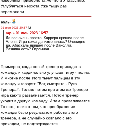
наверняка примерно та же,что и У Массимо.
Углубляться неохота.Уже тыщу раз
перемололи.
нуль
-
01 июн 2023 20:37
mp » 01 июн 2023 16:57
Да все очень просто. Каррера пришел после
Аленя. Игра команды изменилась? Очевидно
да. Абаскаль пришел после Ванолли.
Разница есть? Огромная
Примеров, когда новый тренер приходит в
команду, и кардинально улучшает игру - полно.
И многие после этого тычут пальцем в эту
команду и говорят: "Вот, смотрите - Рука
Тренера!". Только потом при этом же Тренере
игра как-то разваливается. Потом тренер
уходит в другую команду. И там проваливается.
То есть, тезис о том, что преображение
команды было результатом работы этого
тренера, а не случайно совпало с его
приходом, не подтверждается.