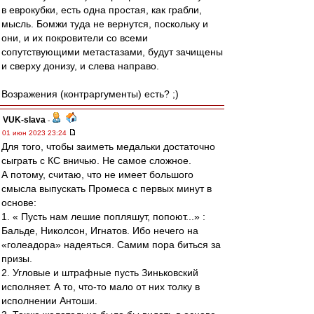
в еврокубки, есть одна простая, как грабли,
мысль. Бомжи туда не вернутся, поскольку и
они, и их покровители сo всеми
сопутствующими метастазами, будут зачищены
и сверху донизу, и слева направо.
Возражения (контраргументы) есть? ;)
VUK-slava
-
01 июн 2023 23:24
Для того, чтобы заиметь медальки достаточно
сыграть с КС вничью. Не самое сложное.
А потому, считаю, что не имеет большого
смысла выпускать Промеса с первых минут в
основе:
1. « Пусть нам лешие попляшут, попоют...» :
Бальде, Николсон, Игнатов. Ибо нечего на
«голеадора» надеяться. Самим пора биться за
призы.
2. Угловые и штрафные пусть Зиньковский
исполняет. А то, что-то мало от них толку в
исполнении Антоши.