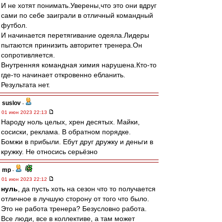
И не хотят понимать.Уверены,что это они вдруг
сами по себе заиграли в отличный командный
футбол.
И начинается перетягивание одеяла.Лидеры
пытаются принизить авторитет тренера.Он
сопротивляется.
Внутренняя командная химия нарушена.Кто-то
где-то начинает откровенно ебланить.
Результата нет.
suslov
-
01 июн 2023 22:13
Народу ноль целых, хрен десятых. Майки,
сосиски, реклама. В обратном порядке.
Бомжи в прибыли. Ебут друг дружку и деньги в
кружку. Не относись серьёзно
mp
-
01 июн 2023 22:12
нуль
, да пусть хоть на сезон что то получается
отличное в лучшую сторону от того что было.
Это не работа тренера? Безусловно работа.
Все люди, все в коллективе, а там может