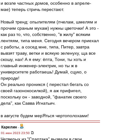
и возле частных домов, особенно в апреле-
мае) теперь стричь перестают.
Новый тренд: опылителям (пчелам, шмелям и
прочим сраным мухам) нужны цветочки! А это -
как раз то, что, собственно, "в жилу" всяким
лентяям, типа меня. Сегодня вечером приехал
с работы, а сосед мне, типа, Питер, завтра
вывзят траву, ветки и всякую зеленуху, ща все
скошу, нах! А я ему: ёпта, Тони, ты хоть и
главный инженер-электрик, но ты ж в
университете работаешь! Думай, сцуко, о
природе!
Он реально проникся ( перестал бегать со
своей газонокосилкой), я аж прифигел,
поскольку он - заводной, "фанатик своего
дела", как Савва Игнатьич.
в августе будем мерЯться чертополохами!
Карелин
-
01 июн 2023 23:50
Четверых из "Спартака" вызвали в свои