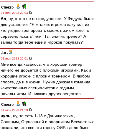
Спектр
-
01 июн 2023 22:04
Ал
, ну, это ж не по-федуновски. У Федуна были
две установки: "Я ж таких игроков накупил, их
кто угодно тренировать сможет, зачем кого-то
серьезно искать" или "Ты, значит, тренер? А
зачем тогда тебе еще и игроков покупать?"
Ал
-
01 июн 2023 22:01
Мне всегда казалось, что хороший тренер
ничего не добьётся с плохими игроками. Как и
хорошие игроки с плохим тренером. В любом
спорте, да и в жизни. Нужна дружная команда
качественных специалистов с годным
начальником. И никаких других рецептов.
Спектр
-
01 июн 2023 21:59
нуль
, ну, то есть 1-18 с Данишевским,
Сониным, Огунсаньей и опорником Бесчастных
показали, что все эти годы у ОИРа дело было