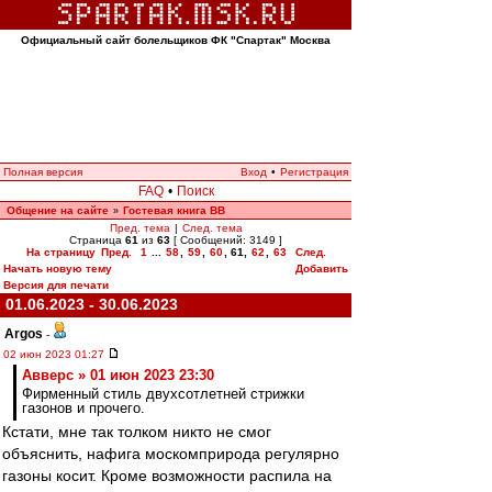
Официальный сайт болельщиков ФК "Спартак" Москва
Полная версия
Вход
•
Регистрация
FAQ
•
Поиск
Общение на сайте
Гостевая книга ВВ
»
Пред. тема
|
След. тема
Страница
61
из
63
[ Сообщений: 3149 ]
На страницу
Пред.
1
...
58
,
59
,
60
,
61
,
62
,
63
След.
Начать новую тему
Добавить
Версия для печати
01.06.2023 - 30.06.2023
Argos
-
02 июн 2023 01:27
Авверс » 01 июн 2023 23:30
Фирменный стиль двухсотлетней стрижки
газонов и прочего.
Кстати, мне так толком никто не смог
объяснить, нафига москомприрода регулярно
газоны косит. Кроме возможности распила на