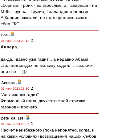
сборные. Троих - во взрослые, а Тавареша - на
МЧЕ. Группа - Грузия, Голландия и Бельгия.
А Карпин, сказали, не стал организовывать
сбор ГКС.
Los
-
01 июн 2023 23:42
Авверс
,
да-да.. давно уже гадит .. а недавно Абама
стал подъездах по малому ходить ... сволочи
они все ... )))
Авверс
-
01 июн 2023 23:30
"Англичанка гадит".
Фирменный стиль двухсотлетней стрижки
газонов и прочего.
pete_da_1st
-
01 июн 2023 23:27
Насчет неизбежного (пока непонятно, когда, и
на каких условиях) возвращения наших клубов