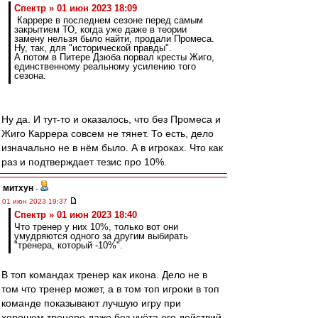
Спектр » 01 июн 2023 18:09
Каррере в последнем сезоне перед самым
закрытием ТО, когда уже даже в теории
замену нельзя было найти, продали Промеса.
Ну, так, для "исторической правды".
А потом в Питере Дзюба порвал кресты Жиго,
единственному реальному усилению того
сезона.
Ну да. И тут-то и оказалось, что без Промеса и
Жиго Каррера совсем не тянет. То есть, дело
изначально не в нём было. А в игроках. Что как
раз и подтверждает тезис про 10%.
митхун
-
01 июн 2023 19:37
Спектр » 01 июн 2023 18:40
Что тренер у них 10%, только вот они
умудряются одного за другим выбирать
"тренера, который -10%".
В топ командах тренер как икона. Дело не в
том что тренер может, а в том топ игроки в топ
команде показывают лучшую игру при
хорошем тренере даже без учёта его действий.