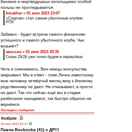
бензине и мертводушных косильщиках особой
пользы не проглядывается.
kvzakhar » 01 июн 2023 23:07
«Спартак» стал самым убыточным клубом
РПЛ
Забавно - будет встреча самого финансово
успешного и самого убыточного клуба. Чья
возьмёт?
авоська » 01 июн 2023 20:35
Сезон 25/26 уже точно будем в еврокубках
Чота я сомневаюсь. Вон немцы консульства
закрывают. Мы в ответ - тоже.Лично известному
мне человеку четвёртый месяц визу к близкому
родственнику не дают. Не отказывают, а просто
не дают. Так что сейчас ещё мы в стадии
разбегания находимся, так быстро обратно не
вернёмся.
Последнее сообщение
RedQuite
-
02 июн 2023 01:17
Павла Boobooka (41) с ДР!!!