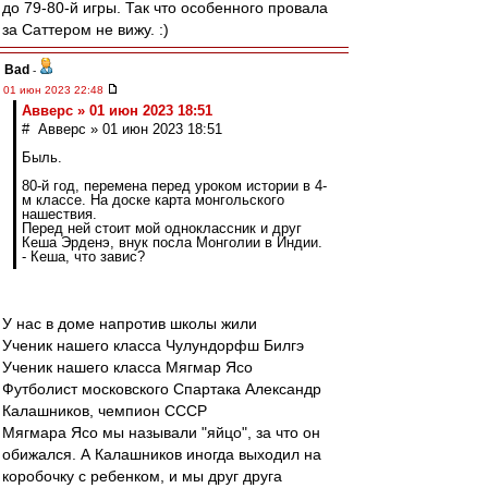
до 79-80-й игры. Так что особенного провала
за Саттером не вижу. :)
Bad
-
01 июн 2023 22:48
Авверс » 01 июн 2023 18:51
# Авверс » 01 июн 2023 18:51
Быль.
80-й год, перемена перед уроком истории в 4-
м классе. На доске карта монгольского
нашествия.
Перед ней стоит мой одноклассник и друг
Кеша Эрденэ, внук посла Монголии в Индии.
- Кеша, что завис?
У нас в доме напротив школы жили
Ученик нашего класса Чулундорфш Билгэ
Ученик нашего класса Мягмар Ясо
Футболист московского Спартака Александр
Калашников, чемпион СССР
Мягмара Ясо мы называли "яйцо", за что он
обижался. А Калашников иногда выходил на
коробочку с ребенком, и мы друг друга