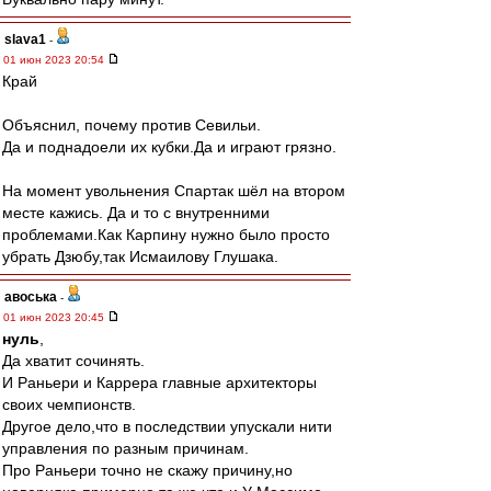
slava1
-
01 июн 2023 20:54
Край
Объяснил, почему против Севильи.
Да и поднадоели их кубки.Да и играют грязно.
На момент увольнения Спартак шёл на втором
месте кажись. Да и то с внутренними
проблемами.Как Карпину нужно было просто
убрать Дзюбу,так Исмаилову Глушака.
авоська
-
01 июн 2023 20:45
нуль
,
Да хватит сочинять.
И Раньери и Каррера главные архитекторы
своих чемпионств.
Другое дело,что в последствии упускали нити
управления по разным причинам.
Про Раньери точно не скажу причину,но