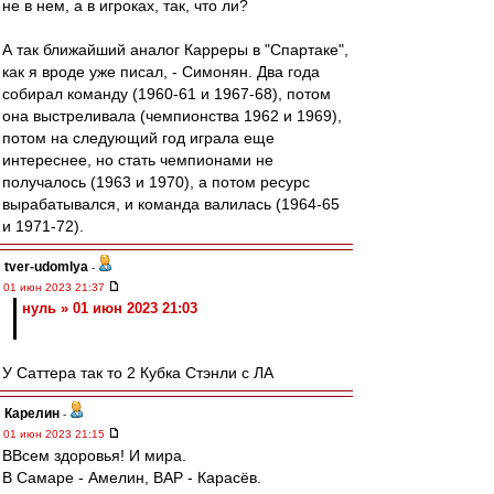
не в нем, а в игроках, так, что ли?
А так ближайший аналог Карреры в "Спартаке",
как я вроде уже писал, - Симонян. Два года
собирал команду (1960-61 и 1967-68), потом
она выстреливала (чемпионства 1962 и 1969),
потом на следующий год играла еще
интереснее, но стать чемпионами не
получалось (1963 и 1970), а потом ресурс
вырабатывался, и команда валилась (1964-65
и 1971-72).
tver-udomlya
-
01 июн 2023 21:37
нуль » 01 июн 2023 21:03
У Саттера так то 2 Кубка Стэнли с ЛА
Карелин
-
01 июн 2023 21:15
ВВсем здоровья! И мира.
В Самаре - Амелин, ВАР - Карасёв.