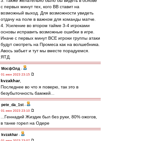
3. Также желательно было бы видеть в основе
с первых минут тех, кого ВВ ставит на
возможный выход. Для возможности увидеть
отдачу на поле в важном для команды матче.
4. Усиление во втором тайме 3-4 игроками
основы исправить возможные ошибки в игре.
Иначе с первых минут ВСЕ игроки группы атаки
будут смотреть на Промеса как на волшебника.
Авось забьет и тут мы вместе порадуемся.
ЯТД.
МосфОлд
-
01 июн 2023 23:15
kvzakhar
,
Последнее во что я поверю, так это в
безубыточность бамжей...
pete_da_1st
-
01 июн 2023 23:10
...Геннадий Жиздик был без руки, 80% ожогов,
в танке горел на Одере
kvzakhar
-
01 июн 2023 23:07