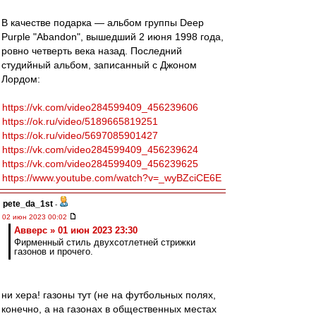
В качестве подарка — альбом группы Deep
Purple "Abandon", вышедший 2 июня 1998 года,
ровно четверть века назад. Последний
студийный альбом, записанный с Джоном
Лордом:
https://vk.com/video284599409_456239606
https://ok.ru/video/5189665819251
https://ok.ru/video/5697085901427
https://vk.com/video284599409_456239624
https://vk.com/video284599409_456239625
https://www.youtube.com/watch?v=_wyBZciCE6E
pete_da_1st
-
02 июн 2023 00:02
Авверс » 01 июн 2023 23:30
Фирменный стиль двухсотлетней стрижки
газонов и прочего.
ни хера! газоны тут (не на футбольных полях,
конечно, а на газонах в общественных местах