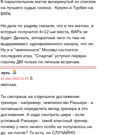
В параллельном матче вычеркнутый из списков
на лучшего судью сезона - Кукуян и Турбин на
ВАРе.
На даче по радиву сказали, что в тех матчах, в
которых получатся 4=12-ые места, ВАРа не
будет. Дескать, аппаратные чего-то там не
выдерживают, одновременного начала, что ли..
Ну и в "чемпионате" Москвы состоится
последняя игра. "Спартак" уступил первую
строчку ДМ только по личным встречам.
нуль
-
01 июн 2023 21:03
авоська,
Ты смотришь на отдельное достижение
тренера - например, чемпионство Раньери - и
пытаешься определить вклад тренера в это
достижение. А надо смотреть шире - если
условный Раньери - такой классный тренер,
почему у него ничего особо не получалось ни
до, ни после? То есть, он СЛУЧАЙНО