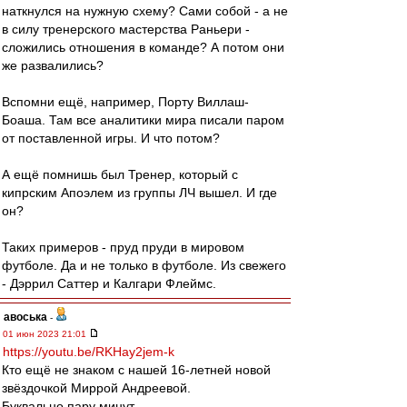
наткнулся на нужную схему? Сами собой - а не
в силу тренерского мастерства Раньери -
сложились отношения в команде? А потом они
же развалились?
Вспомни ещё, например, Порту Виллаш-
Боаша. Там все аналитики мира писали паром
от поставленной игры. И что потом?
А ещё помнишь был Тренер, который с
кипрским Апоэлем из группы ЛЧ вышел. И где
он?
Таких примеров - пруд пруди в мировом
футболе. Да и не только в футболе. Из свежего
- Дэррил Саттер и Калгари Флеймс.
авоська
-
01 июн 2023 21:01
https://youtu.be/RKHay2jem-k
Кто ещё не знаком с нашей 16-летней новой
звёздочкой Миррой Андреевой.
Буквально пару минут.