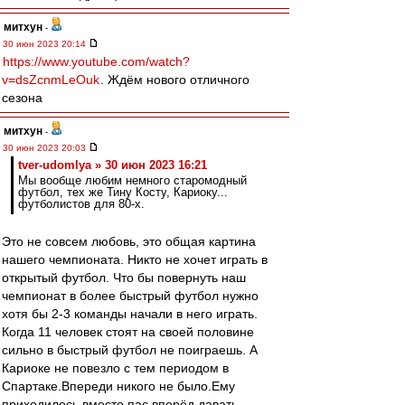
митхун
-
30 июн 2023 20:14
https://www.youtube.com/watch?
v=dsZcnmLeOuk
. Ждём нового отличного
сезона
митхун
-
30 июн 2023 20:03
tver-udomlya » 30 июн 2023 16:21
Мы вообще любим немного старомодный
футбол, тех же Тину Косту, Кариоку...
футболистов для 80-х.
Это не совсем любовь, это общая картина
нашего чемпионата. Никто не хочет играть в
открытый футбол. Что бы повернуть наш
чемпионат в более быстрый футбол нужно
хотя бы 2-3 команды начали в него играть.
Когда 11 человек стоят на своей половине
сильно в быстрый футбол не поиграешь. А
Кариоке не повезло с тем периодом в
Спартаке.Впереди никого не было.Ему
приходилось вместо пас вперёд давать