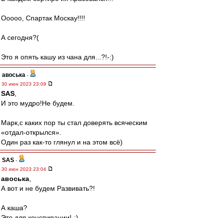
Ооооо, Спартак Москау!!!!
А сегодня?(
Это я опять кашу из чана для...?!-:)
авоська
-
30 июн 2023 23:09
SAS
,
И это мудро!Не будем.
Марк,с каких пор ты стал доверять всяческим
«отдал-открылся».
Один раз как-то глянул и на этом всё)
SAS
-
30 июн 2023 23:04
авоська
,
А вот и не будем Развивать?!
А каша?
Это для конспирации!-:)