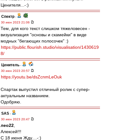
Ценителя...-:)
Спектр
-
30 июн 2023 21:06
Тем, для кого текст слишком тяжеловесен -
визуализация "основы и скамейки" в виде
модных "бегающих полосочек" :)
https://public.flourish.studio/visualisation/1430619
8/
Ценитель
-
30 июн 2023 20:57
https://youtu.be/dsZcnmLeOuk
Спартак выпустил отличный ролик с супер-
актуальным названием.
Одобряю.
SAS
-
30 июн 2023 20:47
лео22
,
Алексей!!!
С 18 июня Жду....-:)