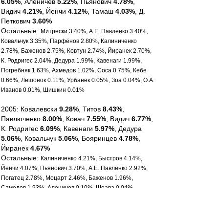
6.05%
, Аленичев
5.22%
, Пьянович
4.78%
,
Видич
4.21%
, Йенчи
4.12%
, Тамаш
4.03%
, Д.
Петкович
3.60%
Остальные:
Митрески 3.40%, А.Е. Павленко 3.40%,
Ковальчук 3.35%, Парфёнов 2.80%, Калиниченко
2.78%, Баженов 2.75%, Ковтун 2.74%, Йиранек 2.70%,
К. Родригес 2.04%, Дедура 1.99%, Кавенаги 1.99%,
Погребняк 1.63%, Ахмедов 1.02%, Соса 0.75%, Кебе
0.66%, Лешонок 0.11%, Урбанек 0.05%, Зоа 0.04%, О.А.
Иванов 0.01%, Шишкин 0.01%
2005: Ковалевски
9.28%
, Титов
8.43%
,
Павлюченко
8.00%
, Ковач
7.55%
, Видич
6.77%
,
К. Родригес
6.09%
, Кавенаги
5.97%
, Дедура
5.06%
, Ковальчук
5.06%
, Бояринцев
4.78%
,
Йиранек
4.67%
Остальные:
Калиниченко 4.21%, Быстров 4.14%,
Йенчи 4.07%, Пьянович 3.70%, А.Е. Павленко 2.92%,
Погатец 2.78%, Моцарт 2.46%, Баженов 1.96%,
Самедов 1.93%, Аленичев 0.10%, Шоава 0.04%,
Парфёнов 0.02%, Рубин 0.02%
2006: Павлюченко
11.62%
, Ковач
7.81%
,