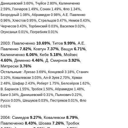
Данишевский 3.60%, Тчуйсе 2.80%, Калиниченко
2.59%, Гончаров 1.49%, Сонин 1.49%, Фло 1.34%,
Безродный 1.08%, Абрамидзе 0.98%, А.Е. Павленко
0.96%, Хлестов 0.95%, Стрельцов 0.47%, Немов 0.43%,
Черчесов 0.43%, Торбинский 0.03%, Василюк 0.02%,
Огунсанья 0.01%, Погребняк 0.01%
2003: Павлюченко
10.69%
, Титов
9.99%
, А.Е.
Павленко
7.82%
, Ковтун
7.37%
, Ващук
6.71%
,
Калиниченко
6.06%
, Кебе
5.18%
, Мойзес
4.60%
, Деменко
4.46%
, Д. Смирнов
3.92%
,
Митрески
3.76%
Остальные:
Луизао 3.69%, Концевой 3.18%, Станич
3.10%, Ковалевски 3.03%, Ал-й Зуев 2.70%, Хрман
2.48%, Шафар 2.43%, Роберт 1.75%, Белозёров 1.62%,
В. Баранов 1.55%, Тробок 1.50%, Абрамидзе 1.48%,
Баги 0.34%, Данишевский 0.31%, Пьянович 0.22%,
Руссо 0.03%, Шешуков 0.03%, Пестряков 0.01%, Фло
0.01%
2004: Самедов
9.27%
, Ковалевски
8.79%
,
Павлюченко
8.43%
, Шоава
7.26%
, Тробок