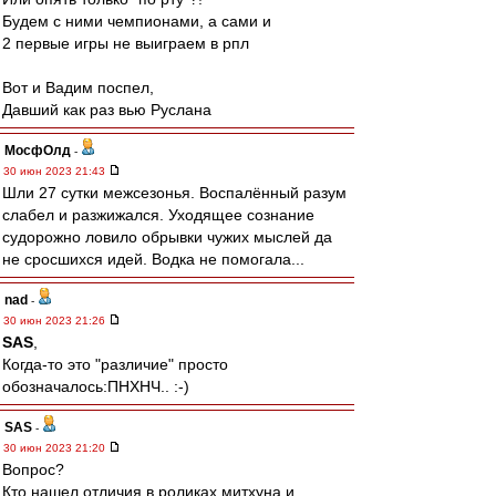
Будем с ними чемпионами, а сами и
2 первые игры не выиграем в рпл
Вот и Вадим поспел,
Давший как раз вью Руслана
МосфОлд
-
30 июн 2023 21:43
Шли 27 сутки межсезонья. Воспалённый разум
слабел и разжижался. Уходящее сознание
судорожно ловило обрывки чужих мыслей да
не сросшихся идей. Водка не помогала...
nad
-
30 июн 2023 21:26
SAS
,
Когда-то это "различие" просто
обозначалось:ПНХНЧ.. :-)
SAS
-
30 июн 2023 21:20
Вопрос?
Кто нашел отличия в роликах митхуна и