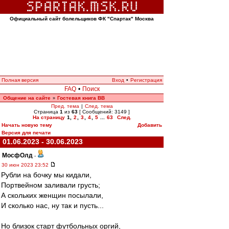
Официальный сайт болельщиков ФК "Спартак" Москва
Полная версия
Вход
•
Регистрация
FAQ
•
Поиск
Общение на сайте
Гостевая книга ВВ
»
Пред. тема
|
След. тема
Страница
1
из
63
[ Сообщений: 3149 ]
На страницу
1
,
2
,
3
,
4
,
5
...
63
След.
Начать новую тему
Добавить
Версия для печати
01.06.2023 - 30.06.2023
МосфОлд
-
30 июн 2023 23:52
Рубли на бочку мы кидали,
Портвейном заливали грусть;
А скольких женщин посылали,
И сколько нас, ну так и пусть...
Но близок старт футбольных оргий,