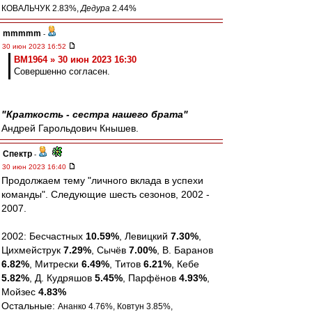
КОВАЛЬЧУК 2.83%,
Дедура
2.44%
mmmmm
-
30 июн 2023 16:52
BM1964 » 30 июн 2023 16:30
Совершенно согласен.
"Краткость - сестра нашего брата"
Андрей Гарольдович Кнышев.
Спектр
-
30 июн 2023 16:40
Продолжаем тему "личного вклада в успехи
команды". Следующие шесть сезонов, 2002 -
2007.
2002: Бесчастных
10.59%
, Левицкий
7.30%
,
Цихмейструк
7.29%
, Сычёв
7.00%
, В. Баранов
6.82%
, Митрески
6.49%
, Титов
6.21%
, Кебе
5.82%
, Д. Кудряшов
5.45%
, Парфёнов
4.93%
,
Мойзес
4.83%
Остальные:
Ананко 4.76%, Ковтун 3.85%,