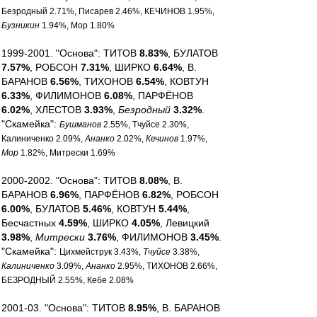
Безродный 2.71%, Писарев 2.46%, КЕЧИНОВ 1.95%,
Бузникин
1.94%, Мор 1.80%
1999-2001. "Основа": ТИТОВ
8.83%
, БУЛАТОВ
7.57%
, РОБСОН
7.31%
, ШИРКО
6.64%
, В.
БАРАНОВ
6.56%
, ТИХОНОВ
6.54%
, КОВТУН
6.33%
, ФИЛИМОНОВ
6.08%
, ПАРФЁНОВ
6.02%
, ХЛЕСТОВ
3.93%
,
Безродный
3.32%
.
"Скамейка":
Бушманов
2.55%, Тчуйсе 2.30%,
Калиниченко 2.09%,
Ананко
2.02%,
Кечинов
1.97%,
Мор
1.82%, Митрески 1.69%
2000-2002. "Основа": ТИТОВ
8.08%
, В.
БАРАНОВ
6.96%
, ПАРФЁНОВ
6.82%
, РОБСОН
6.00%
, БУЛАТОВ
5.46%
, КОВТУН
5.44%
,
Бесчастных
4.59%
, ШИРКО
4.05%
, Левицкий
3.98%
,
Митрески
3.76%
, ФИЛИМОНОВ
3.45%
.
"Скамейка":
Цихмейструк 3.43%,
Тчуйсе
3.38%,
Калиниченко
3.09%,
Ананко
2.95%, ТИХОНОВ 2.66%,
БЕЗРОДНЫЙ 2.55%, Кебе 2.08%
2001-03. "Основа": ТИТОВ
8.95%
, В. БАРАНОВ