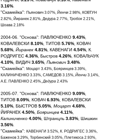
3.16%
.
"Скамейка":
Пьянович 3.07%, Йенчи 2.98%, КОВТУН
2.82%, Йиранек 2.81%, Дедура 2.77%,
Тробок
2.21%,
Шоава 2.18%
2004-06. "Основа": ПАВЛЮЧЕНКО
9.43%
,
КОВАЛЕВСКИ
8.10%
, ТИТОВ
5.76%
, КОВАЧ
5.68%
,
Йиранек
4.81%
, КАВЕНАГИ
4.54%
, К.
РОДРИГЕС
4.36%
, Быстров
4.26%
, КОВАЛЬЧУК
4.10%
, ВИДИЧ
3.65%
,
Пьянович
3.48%
.
"Скамейка":
Моцарт 3.43%, Бояринцев 3.39%,
КАЛИНИЧЕНКО 3.33%, САМЕДОВ 3.15%,
Йенчи
3.14%,
А.Е. ПАВЛЕНКО 2.45%,
Дедура
2.43%
2005-07. "Основа": ПАВЛЮЧЕНКО
9.09%
,
ТИТОВ
8.09%
, КОВАЧ
6.93%
, КОВАЛЕВСКИ
5.10%
, БЫСТРОВ
5.05%
,
Моцарт
4.68%
,
ЙИРАНЕК
4.50%
,
Бояринцев
4.11%
,
Калиниченко
4.00%
, Штранцль
3.83%
, Шишкин
3.56%
.
"Скамейка":
КАВЕНАГИ 3.52%, К. РОДРИГЕС 3.36%,
Баженов 3.29%, Торбинский 3.05%, Плетикоса 2.93%,