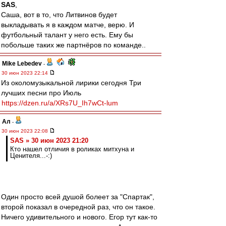
SAS
,
Саша, вот в то, что Литвинов будет
выкладывать я в каждом матче, верю. И
футбольный талант у него есть. Ему бы
побольше таких же партнёров по команде..
Mike Lebedev
-
30 июн 2023 22:14
Из околомузыкальной лирики сегодня Три
лучших песни про Июль
https://dzen.ru/a/XRs7U_Ih7wCt-lum
Ал
-
30 июн 2023 22:08
SAS » 30 июн 2023 21:20
Кто нашел отличия в роликах митхуна и
Ценителя...-:)
Один просто всей душой болеет за "Спартак",
второй показал в очередной раз, что он такое.
Ничего удивительного и нового. Егор тут как-то