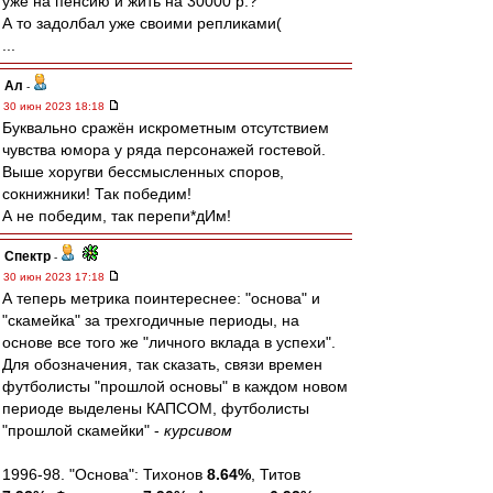
уже на пенсию и жить на 30000 р.?
А то задолбал уже своими репликами(
...
Ал
-
30 июн 2023 18:18
Буквально сражён искрометным отсутствием
чувства юмора у ряда персонажей гостевой.
Выше хоругви бессмысленных споров,
сокнижники! Так победим!
А не победим, так перепи*дИм!
Спектр
-
30 июн 2023 17:18
А теперь метрика поинтереснее: "основа" и
"скамейка" за трехгодичные периоды, на
основе все того же "личного вклада в успехи".
Для обозначения, так сказать, связи времен
футболисты "прошлой основы" в каждом новом
периоде выделены КАПСОМ, футболисты
"прошлой скамейки" -
курсивом
1996-98. "Основа": Тихонов
8.64%
, Титов