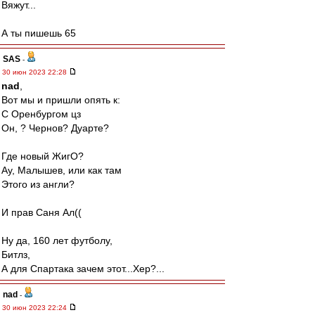
Вяжут...
А ты пишешь 65
SAS
-
30 июн 2023 22:28
nad
,
Вот мы и пришли опять к:
С Оренбургом цз
Он, ? Чернов? Дуарте?
Где новый ЖигО?
Ау, Малышев, или как там
Этого из англи?
И прав Саня Ал((
Ну да, 160 лет футболу,
Битлз,
А для Спартака зачем этот...Хер?...
nad
-
30 июн 2023 22:24