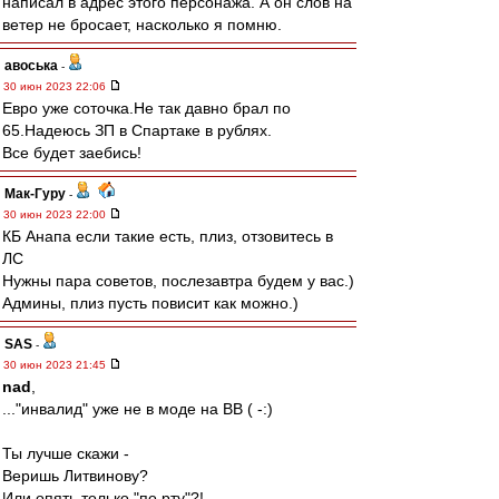
написал в адрес этого персонажа. А он слов на
ветер не бросает, насколько я помню.
авоська
-
30 июн 2023 22:06
Евро уже соточка.Не так давно брал по
65.Надеюсь ЗП в Спартаке в рублях.
Все будет заебись!
Мак-Гуру
-
30 июн 2023 22:00
КБ Анапа если такие есть, плиз, отзовитесь в
ЛС
Нужны пара советов, послезавтра будем у вас.)
Админы, плиз пусть повисит как можно.)
SAS
-
30 июн 2023 21:45
nad
,
..."инвалид" уже не в моде на ВВ ( -:)
Ты лучше скажи -
Веришь Литвинову?
Или опять только "по рту"?!