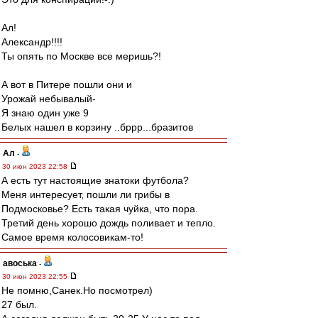
Ал!
Александр!!!!
Ты опять по Москве все меришь?!
А вот в Питере пошли они и
Урожай небывалый-
Я знаю один уже 9
Белых нашел в корзину ..бррр...бразитов
Ал
-
30 июн 2023 22:58
А есть тут настоящие знатоки футбола?
Меня интересует, пошли ли грибы в
Подмосковье? Есть такая чуйка, что пора.
Третий день хорошо дождь поливает и тепло.
Самое время колосовикам-то!
авоська
-
30 июн 2023 22:55
Не помню,Санек.Но посмотрел)
27 был.