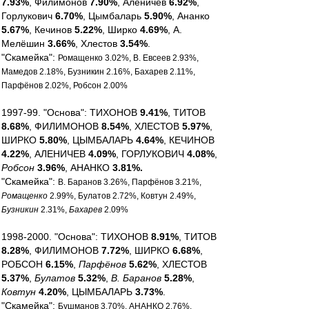
7.93%
, Филимонов
7.90%
, Аленичев
6.92%
,
Горлукович
6.70%
, Цымбаларь
5.90%
, Ананко
5.67%
, Кечинов
5.22%
, Ширко
4.69%
, А.
Мелёшин
3.66%
, Хлестов
3.54%
.
"Скамейка":
Ромащенко 3.02%, В. Евсеев 2.93%,
Мамедов 2.18%, Бузникин 2.16%, Бахарев 2.11%,
Парфёнов 2.02%, Робсон 2.00%
1997-99. "Основа": ТИХОНОВ
9.41%
, ТИТОВ
8.68%
, ФИЛИМОНОВ
8.54%
, ХЛЕСТОВ
5.97%
,
ШИРКО
5.80%
, ЦЫМБАЛАРЬ
4.64%
, КЕЧИНОВ
4.22%
, АЛЕНИЧЕВ
4.09%
, ГОРЛУКОВИЧ
4.08%
,
Робсон
3.96%
, АНАНКО
3.81%.
"Скамейка":
В. Баранов 3.26%, Парфёнов 3.21%,
Ромащенко
2.99%, Булатов 2.72%, Ковтун 2.49%,
Бузникин
2.31%,
Бахарев
2.09%
1998-2000. "Основа": ТИХОНОВ
8.91%
, ТИТОВ
8.28%
, ФИЛИМОНОВ
7.72%
, ШИРКО
6.68%
,
РОБСОН
6.15%
,
Парфёнов
5.62%
, ХЛЕСТОВ
5.37%
,
Булатов
5.32%
,
В. Баранов
5.28%
,
Ковтун
4.20%
, ЦЫМБАЛАРЬ
3.73%
.
"Скамейка":
Бушманов 3.70%, АНАНКО 2.76%,