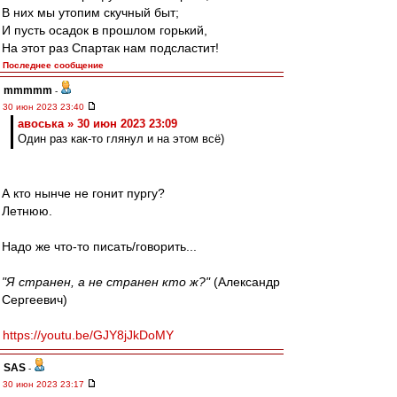
В них мы утопим скучный быт;
И пусть осадок в прошлом горький,
На этот раз Спартак нам подсластит!
Последнее сообщение
mmmmm
-
30 июн 2023 23:40
авоська » 30 июн 2023 23:09
Один раз как-то глянул и на этом всё)
А кто нынче не гонит пургу?
Летнюю.
Надо же что-то писать/говорить...
"Я странен, а не странен кто ж?"
(Александр
Сергеевич)
https://youtu.be/GJY8jJkDoMY
SAS
-
30 июн 2023 23:17