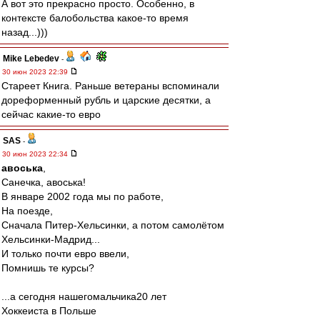
А вот это прекрасно просто. Особенно, в
контексте балобольства какое-то время
назад...)))
Mike Lebedev
-
30 июн 2023 22:39
Стареет Книга. Раньше ветераны вспоминали
дореформенный рубль и царские десятки, а
сейчас какие-то евро
SAS
-
30 июн 2023 22:34
авоська
,
Санечка, авоська!
В январе 2002 года мы по работе,
На поезде,
Сначала Питер-Хельсинки, а потом самолётом
Хельсинки-Мадрид...
И только почти евро ввели,
Помнишь те курсы?
...а сегодня нашегомальчика20 лет
Хоккеиста в Польше