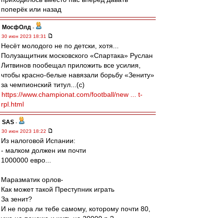
поперёк или назад
МосфОлд
-
30 июн 2023 18:31
Несёт молодого не по детски, хотя...
Полузащитник московского «Спартака» Руслан
Литвинов пообещал приложить все усилия,
чтобы красно-белые навязали борьбу «Зениту»
за чемпионский титул...(с)
https://www.championat.com/football/new ... t-
rpl.html
SAS
-
30 июн 2023 18:22
Из налоговой Испании:
- малком должен им почти
1000000 евро...
Маразматик орлов-
Как может такой Преступник играть
За зенит?
И не пора ли тебе самому, которому почти 80,