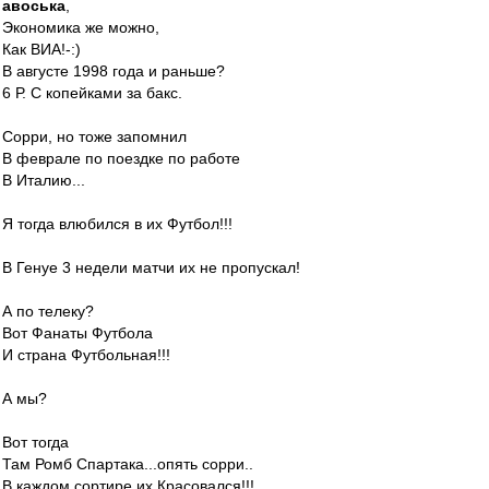
авоська
,
Экономика же можно,
Как ВИА!-:)
В августе 1998 года и раньше?
6 Р. С копейками за бакс.
Сорри, но тоже запомнил
В феврале по поездке по работе
В Италию...
Я тогда влюбился в их Футбол!!!
В Генуе 3 недели матчи их не пропускал!
А по телеку?
Вот Фанаты Футбола
И страна Футбольная!!!
А мы?
Вот тогда
Там Ромб Спартака...опять сорри..
В каждом сортире их Красовался!!!