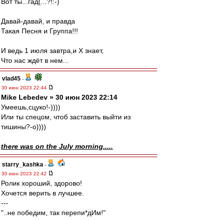
Вот ты...гад(...?!:-)
Давай-давай, и правда
Такая Песня и Группа!!!
И ведь 1 июля завтра,и Х знает,
Что нас ждёт в нем...
vlad45
-
30 июн 2023 22:44
Mike Lebedev » 30 июн 2023 22:14
Умеешь,сцуко!-))))
Или ты спецом, чтоб заставить выйти из
тишины?-о))))
there was on the July morning.....
starry_kashka
-
30 июн 2023 22:42
Ролик хороший, здорово!
Хочется верить в лучшее.
---
"..не победим, так перепи*дИм!"