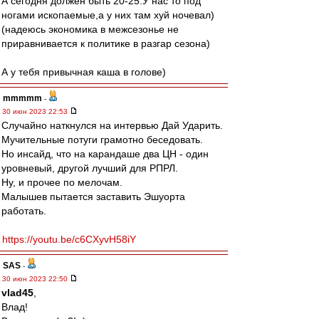
А сегодня должен быть 20-25.У нас то под
ногами ископаемые,а у них там хуй ночевал)
(надеюсь экономика в межсезонье не
приравнивается к политике в разгар сезона)
А у тебя привычная каша в голове)
mmmmm
-
30 июн 2023 22:53
Случайно наткнулся на интервью Дай Ударить.
Мучительные потуги грамотно беседовать.
Но инсайд, что на карандаше два ЦН - один
уровневый, другой лучший для РПРЛ.
Ну, и прочее по мелочам.
Малышев пытается заставить Эшуорта
работать.
https://youtu.be/c6CXyvH58iY
SAS
-
30 июн 2023 22:50
vlad45
,
Влад!