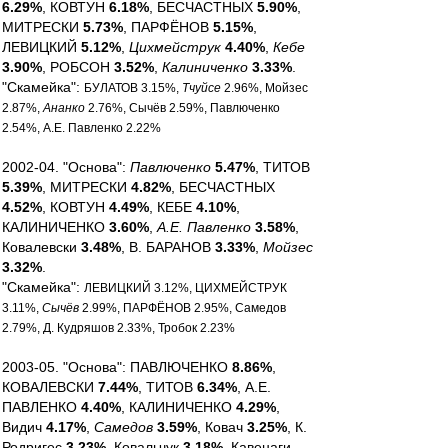
6.29%
, КОВТУН
6.18%
, БЕСЧАСТНЫХ
5.90%
,
МИТРЕСКИ
5.73%
, ПАРФЁНОВ
5.15%
,
ЛЕВИЦКИЙ
5.12%
,
Цихмейструк
4.40%
,
Кебе
3.90%
, РОБСОН
3.52%
,
Калиниченко
3.33%
.
"Скамейка":
БУЛАТОВ 3.15%,
Тчуйсе
2.96%, Мойзес
2.87%,
Ананко
2.76%, Сычёв 2.59%, Павлюченко
2.54%, А.Е. Павленко 2.22%
2002-04. "Основа":
Павлюченко
5.47%
, ТИТОВ
5.39%
, МИТРЕСКИ
4.82%
, БЕСЧАСТНЫХ
4.52%
, КОВТУН
4.49%
, КЕБЕ
4.10%
,
КАЛИНИЧЕНКО
3.60%
,
А.Е. Павленко
3.58%
,
Ковалевски
3.48%
, В. БАРАНОВ
3.33%
,
Мойзес
3.32%
.
"Скамейка":
ЛЕВИЦКИЙ 3.12%, ЦИХМЕЙСТРУК
3.11%,
Сычёв
2.99%, ПАРФЁНОВ 2.95%, Самедов
2.79%, Д. Кудряшов 2.33%, Тробок 2.23%
2003-05. "Основа": ПАВЛЮЧЕНКО
8.86%
,
КОВАЛЕВСКИ
7.44%
, ТИТОВ
6.34%
, А.Е.
ПАВЛЕНКО
4.40%
, КАЛИНИЧЕНКО
4.29%
,
Видич
4.17%
,
Самедов
3.59%
, Ковач
3.25%
, К.
Родригес
3.23%
, Ковальчук
3.18%
, Кавенаги