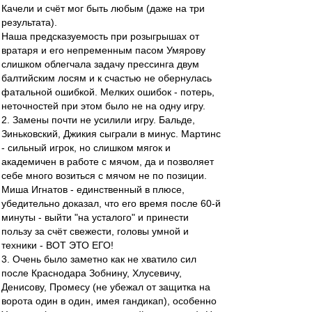
Качели и счёт мог быть любым (даже на три
результата).
Наша предсказуемость при розыгрышах от
вратаря и его непременным пасом Умярову
слишком облегчала задачу прессинга двум
балтийским лосям и к счастью не обернулась
фатальной ошибкой. Мелких ошибок - потерь,
неточностей при этом было не на одну игру.
2. Замены почти не усилили игру. Бальде,
Зиньковский, Джикия сыграли в минус. Мартинс
- сильный игрок, но слишком мягок и
академичен в работе с мячом, да и позволяет
себе много возиться с мячом не по позиции.
Миша Игнатов - единственный в плюсе,
убедительно доказал, что его время после 60-й
минуты - выйти "на усталого" и принести
пользу за счёт свежести, головы умной и
техники - ВОТ ЭТО ЕГО!
3. Очень было заметно как не хватило сил
после Краснодара Зобнину, Хлусевичу,
Денисову, Промесу (не убежал от защитка на
ворота один в один, имея гандикап), особенно