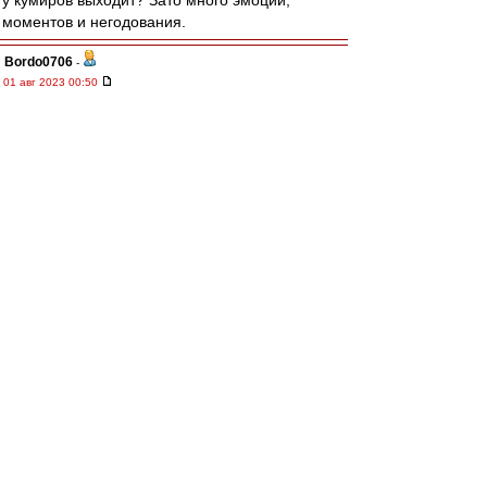
у кумиров выходит? Зато много эмоций,
моментов и негодования.
Bordo0706
-
01 авг 2023 00:50
состав на кубок 08.08:
Селихов
Классен-Чернов-Дуартэ-Маслов
Пруцев-Игнатов--Зорин-Зиньковский-Медина
Мелёшин
Ал
-
01 авг 2023 00:47
В прошлых сезонах за сколько дней до матча
начинали открытую продажу билетов? Сейчас
на август открыли за месяц с лишним на все
матчи. Я такого не помню.
Но ценник на бомжей и мусоров высоковат все-
таки, на мой взгляд. Так и не научились думать
в спартаковском отделе продаж. Да, "Спартак"
- "Зенит"! Но поздний вечер воскресенья и
1500 за ворота? Пустовато будет, факт :)
RedQuite
-