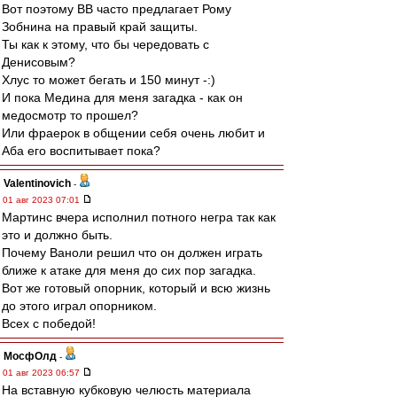
Вот поэтому ВВ часто предлагает Рому
Зобнина на правый край защиты.
Ты как к этому, что бы чередовать с
Денисовым?
Хлус то может бегать и 150 минут -:)
И пока Медина для меня загадка - как он
медосмотр то прошел?
Или фраерок в общении себя очень любит и
Аба его воспитывает пока?
Valentinovich
-
01 авг 2023 07:01
Мартинс вчера исполнил потного негра так как
это и должно быть.
Почему Ваноли решил что он должен играть
ближе к атаке для меня до сих пор загадка.
Вот же готовый опорник, который и всю жизнь
до этого играл опорником.
Всех с победой!
МосфОлд
-
01 авг 2023 06:57
На вставную кубковую челюсть материала