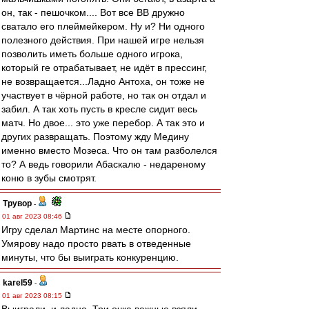
он, так - пешочком.... Вот все ВВ дружно
сватало его плеймейкером. Ну и? Ни одного
полезного действия. При нашей игре нельзя
позволить иметь больше одного игрока,
который ге отрабатывает, не идёт в прессинг,
не возвращается...Ладно Антоха, он тоже не
участвует в чёрной работе, но так он отдал и
забил. А так хоть пусть в кресле сидит весь
матч. Но двое... это уже перебор. А так это и
других развращать. Поэтому жду Медину
именно вместо Мозеса. Что он там разболелся
то? А ведь говорили Абаскалю - недареному
коню в зубы смотрят.
Трувор
-
01 авг 2023 08:46
Игру сделал Мартинс на месте опорного.
Умярову надо просто рвать в отведенные
минуты, что бы выиграть конкуренцию.
karel59
-
01 авг 2023 08:15