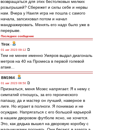
возвращаться для этих бестолковых мелких
розыгрышей? Сбережет и силы себе и нервы
нам. Вчера у Наиля игра не пошла с самого
начала, запсиховал потом и начал
мандражировать. Менять его надо было уже в
перерыве.
Последнее сообщение
Tirox
-
01 авг 2023 09:12
Тем не менее именно Умяров выдал диагональ
метров на 40 на Промеса в первой голевой
атаке...
BM1964
-
01 авг 2023 08:50
Признаться, меня Мозес напрягает. Я к нему с
симпатий отношусь, за его героического
папашу, да и мастер он лучший, наверное в
лиге. Но играет в полноги. Я понимаю и не
осуждаю. Напрягаться с его большой карьерой
в нашем дворовом футболе ясно, не хочется.
Это, как дядька вышел на дворовую коробку с
мальчишками погонять. Они бегают, в азарта а