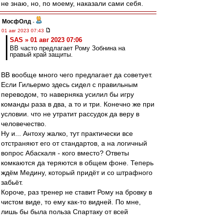
не знаю, но, по моему, наказали сами себя.
МосфОлд
-
01 авг 2023 07:43
SAS » 01 авг 2023 07:06
ВВ часто предлагает Рому Зобнина на
правый край защиты.
ВВ вообще много чего предлагает да советует.
Если Гильермо здесь сидел с правильным
переводом, то наверняка усилил бы игру
команды раза в два, а то и три. Конечно же при
условии. что не утратит рассудок да веру в
человечество.
Ну и... Антоху жалко, тут практически все
отстраняют его от стандартов, а на логичный
вопрос Абаскаля - кого вместо? Ответы
комкаются да теряются в общем фоне. Теперь
ждём Медину, который придёт и со штрафного
забьёт.
Короче, раз тренер не ставит Рому на бровку в
чистом виде, то ему как-то видней. По мне,
лишь бы была польза Спартаку от всей