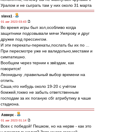
Уралом и не сыграть там у них около 31 марта
slava1
-
01 авг 2023 03:43
Во время игры был зол,особливо когда
защитники подсовывали мячи Умярову и друг
дружке под прессингом.
И эти перекаты-перекаты,послать бы их по ...
При пересмотре уже не валидольно,местами и
симпатишно.
Вообщем через тернии к звёздам, как
говорится!
Леонидычу ,правильный выбор времени на
отлить.
Саша,что нибудь около 19-20 с учётом
бомжей,токмо не забыть ответственным
господам за их поганую сбг атрибутику в чаше
стадиона.
Авверс
-
01 авг 2023 01:14
Всех с победой! Пешком, но на нерве - как это