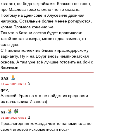
хватает, но беда с крайками. Классен не тянет,
про Маслова тоже сложно что-то сказать.
Поэтому на Денисове и Хлусевиче двойная
нагрузка. Остальные более менее ротируются,
кроме Промеса конечно же.
Так что в Казани состав будет практически
такой же как и вчера, может одна замена, от
силы две.
С Нижним коллектив ближе к краснодарскому
варианту. Ну и на Ебург вновь чемпионатская
основа. А там уже всё лучшее готовить на бой с
бамжами...
SAS
-
01 авг 2023 06:31
gav
,
Алексей, Урал на это не пойдет из вредности
их начальника Иванова(
ys
-
01 авг 2023 04:31
Прошлогодняя команда чем то напоминала по
своей игровой искрометности пост-