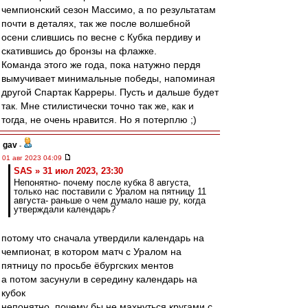
чемпионский сезон Массимо, а по результатам
почти в деталях, так же после волшебной
осени слившись по весне с Кубка пердиву и
скатившись до бронзы на флажке.
Команда этого же года, пока натужно пердя
вымучивает минимальные победы, напоминая
другой Спартак Карреры. Пусть и дальше будет
так. Мне стилистически точно так же, как и
тогда, не очень нравится. Но я потерплю ;)
gav
-
01 авг 2023 04:09
SAS » 31 июл 2023, 23:30
Непонятно- почему после кубка 8 августа,
только нас поставили с Уралом на пятницу 11
августа- раньше о чем думало наше ру, когда
утверждали календарь?
потому что сначала утвердили календарь на
чемпионат, в котором матч с Уралом на
пятницу по просьбе ёбургских ментов
а потом засунули в середину календарь на
кубок
непонятно, почему бы не махнуться кругами с