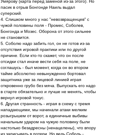
Умярову (карта перед заменой из-за этого). Но
пасик в отрыв Бонгонде Наиль выдал
суперский.
4. Слишком много у нас "невозвращенцев" с
чужой половины поля - Промес, Соболев,
Бонгонда и Мозес. Оборона от этого сильнее
не становится.
5. Соболю надо забить гол, он не готов из-за
отсутствия игровой практики или по другой
причине. Если кто-то скажет, что он после
отсидки стал иначе вести себя на поле, не
соглашусь - был момент, когда он во втором
тайме абсолютно невынужденно бортовал
защитника уже за лицевой линией играя
откровенно грубо без мяча. Выпускать его надо
в старте обязательно и лучше не менять, чтобы
вернул игровой тонус.
6. Другая странность - играя в схему с тремя
нападающими, мы начинали атаки мелким
розыгрышем от ворот, а единичные выбивы
начальным ударом на чужую половину были
настолько безадресны (ненацелены), что впору
из записывать в потери. Но ведь Соболь -