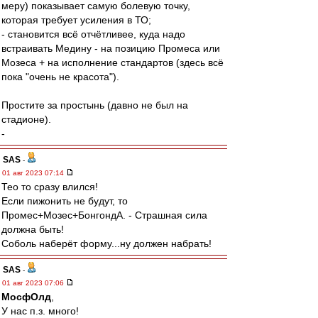
меру) показывает самую болевую точку,
которая требует усиления в ТО;
- становится всё отчётливее, куда надо
встраивать Медину - на позицию Промеса или
Мозеса + на исполнение стандартов (здесь всё
пока "очень не красота").
Простите за простынь (давно не был на
стадионе).
-
SAS
-
01 авг 2023 07:14
Тео то сразу влился!
Если пижонить не будут, то
Промес+Мозес+БонгондА. - Страшная сила
должна быть!
Соболь наберёт форму...ну должен набрать!
SAS
-
01 авг 2023 07:06
МосфОлд
,
У нас п.з. много!