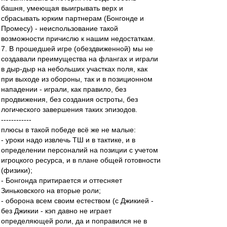
башня, умеющая выигрывать верх и
сбрасывать юрким партнерам (Бонгонде и
Промесу) - неиспользование такой
возможности причислю к нашим недостаткам.
7. В прошедшей игре (обездвиженной) мы не
создавали преимущества на флангах и играли
в дыр-дыр на небольших участках поля, как
при выходе из обороны, так и в позиционном
нападении - играли, как правило, без
продвижения, без создания остроты, без
логического завершения таких эпизодов.
------------
плюсы в такой победе всё же не малые:
- уроки надо извлечь ТШ и в тактике, и в
определении персоналий на позиции с учетом
игроцкого ресурса, и в плане общей готовности
(физики);
- Бонгонда притирается и оттесняет
Зиньковского на вторые роли;
- оборона всем своим естеством (с Джикией -
без Джикии - кэп давно не играет
определяющей роли, да и поправился не в