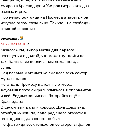
Выиграли, и ладно. Три очка важные взяли.
Умяров в Краснодаре и Умяров вчера - как два
разных игрока.
Про непас Бонгонда на Промеса я забыл, - он
искупил голом свою вину. Так что, "на свободу -
с чистой совестью".
olxovatka
-
01 авг 2023 07:48
Казалось бы, выбор матча для первого
посещения с дочкой, что может тут пойти не
так: Балтика из пердива, мы дома, погода
супер.
Над пасами Максименко смеялся весь сектор.
Ну так нельзя.
Не отдать Промесу на гол- ну ё-моё...
Хлусевич плохо сыграл. Утыкался в оппонентов
и всё. Видимо кончилась батарейка ещё в
Краснодаре.
В целом выиграли и хорошо. Дочь довольна,
атрибутику купили, папа рад снова оказаться
на стадионе, давненько не был.
По фан айди всех тонкостей со стороны фанов