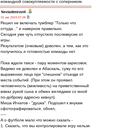
командной совокупляемости с соперником.
Nevladimirovi4
-
01 авг 2023 07:26
Решил не включать тумблер "Только что
оттуда..." и наверное правильно.
Сегодня уже чуть отпустило послевкусие от
игры.
Результатом (очковым) доволен, а тем, как это
получилось и готовностью команды нет.
Пока ждали такси - пару моментов-зарисовок:
Видимо не доволен и Абаскаль, сужу по его
выражению лица при "спешном" отъезде от
места событий. (При этом он проявил
человечность (вежливость) на приветственный
взмах рукой сына и обмен взглядами со мной
по-доброму адресно кивнул).
Миша Игнатов - "душка". Подошел к внукам
сфотографироваться, обнял,
----
А о футболе мало что можно сказать -
1. Сказать, что мы контролировали игру нельзя.