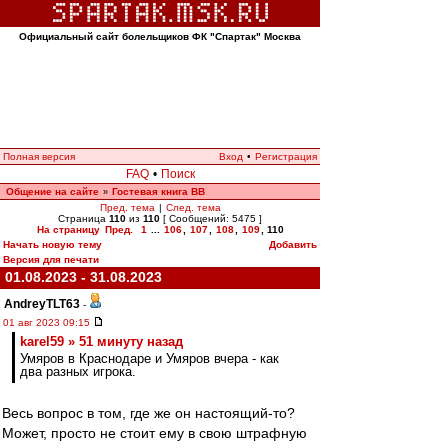
Официальный сайт болельщиков ФК "Спартак" Москва
Полная версия
Вход
•
Регистрация
FAQ
•
Поиск
Общение на сайте
Гостевая книга ВВ
»
Пред. тема
|
След. тема
Страница
110
из
110
[ Сообщений: 5475 ]
На страницу
Пред.
1
...
106
,
107
,
108
,
109
,
110
Начать новую тему
Добавить
Версия для печати
01.08.2023 - 31.08.2023
AndreyTLT63
-
01 авг 2023 09:15
karel59 » 51 минуту назад
Умяров в Краснодаре и Умяров вчера - как
два разных игрока.
Весь вопрос в том, где же он настоящий-то?
Может, просто не стоит ему в свою штрафную