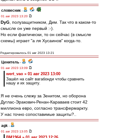
словесник
-
01 авг 2023 13:20
DyG
, полузащитником, Дим. Так что в каком-то
смысле он уже первый :-).
Но если фактически, то он сейчас (в смысле
схемы) играет "а ля Хусаинов" когда-то.
Редактировалось 01 авг 2023 13:21
Ценитель
-
01 авг 2023 13:09
wert_vao » 01 авг 2023 13:00
Зашёл на сайт вагабонди чтобы сравнить
нашу и их защиту.
Я не очень слежу за Зенитом, но оборона
Дуглас-Эракович-Ренан-Караваев стоит 42
миллиона евро, согласно трансфермаркту.
У нас точно сопоставимые защиты?..
agk
-
01 авг 2023 13:05
BM1964 » 01 авг 2023 12:26