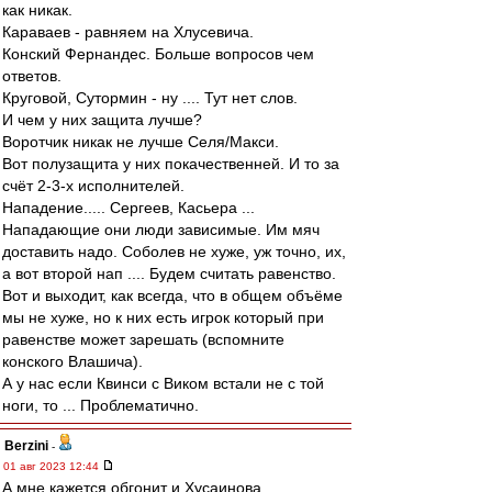
как никак.
Караваев - равняем на Хлусевича.
Конский Фернандес. Больше вопросов чем
ответов.
Круговой, Сутормин - ну .... Тут нет слов.
И чем у них защита лучше?
Воротчик никак не лучше Селя/Макси.
Вот полузащита у них покачественней. И то за
счёт 2-3-х исполнителей.
Нападение..... Сергеев, Касьера ...
Нападающие они люди зависимые. Им мяч
доставить надо. Соболев не хуже, уж точно, их,
а вот второй нап .... Будем считать равенство.
Вот и выходит, как всегда, что в общем объёме
мы не хуже, но к них есть игрок который при
равенстве может зарешать (вспомните
конского Влашича).
А у нас если Квинси с Виком встали не с той
ноги, то ... Проблематично.
Berzini
-
01 авг 2023 12:44
А мне кажется обгонит и Хусаинова.