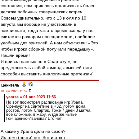
состоянии, нам пришлось организовать более
десятка побочных товарищеских встреч.
Совсем удивительно, что с 13 июля по 10
августа мы вообще не участвовали в
чемпионате, тогда как это время всегда у нас
считается разгаром посещаемости, наиболее
удобным для зрителей. А нам объясняли: «Это
чтобы игроки сборной получили передышку».
Нашли время!
Я привел данные по « Спартаку », но
представитель любой команды высшей лиги
способен выставить аналогичные претензии".
Ценитель
-
01 авг 2023 11:59
yamse » 01 авг 2023 11:56
Но вот посмотрел расписание игр Урала.
Оренбург на синтетике в +32, потом дома
ростов, потом Спартак. Тоже 7 дней 3 матча,
все сложные, в жару. А где же нытье
Гончаренко-Иванова? Его нет.
А какие у Урала цели на сезон?
Их тоже (почти) нет. Вот и ответ.