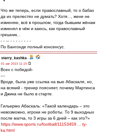
Что же теперь, если православный, то о бабах
да их прелестях не думать? Хотя..., жене не
изменяю, всё в прошлом, тогда бывшим жёнам
изменял в чём и каюсь, как православный
грешник...
- - -- - - - - - - - -
По Бангонде полный консенсус.
starry_kashka
-
01 авг 2023 11:15
Всех с победой-
---
Вроде, была уже ссылка на вью Абаскаля, но,
на всякий - тренер поясняет, почему Мартинса
и Джика не было в старте.
Гильермо Абаскаль: «Такой календарь – это
невозможно, игроки не роботы. То 9 выходных
после матча, то 3 игры за 6 дней – как это?»
https://www.sports.ru/football/11153459 ... ty-
ka.html