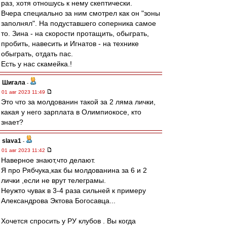
раз, хотя отношусь к нему скептически.
Вчера специально за ним смотрел как он "зоны
заполнял". На подуставшего соперника самое
то. Зина - на скорости протащить, обыграть,
пробить, навесить и Игнатов - на технике
обыграть, отдать пас.
Есть у нас скамейка.!
Шигала
-
01 авг 2023 11:49
Это что за молдованин такой за 2 ляма лички,
какая у него зарплата в Олимпиокосе, кто
знает?
slava1
-
01 авг 2023 11:42
Наверное знают,что делают.
Я про Рябчука,как бы молдованина за 6 и 2
лички ,если не врут телеграмы.
Неужто чувак в 3-4 раза сильней к примеру
Александрова Эктова Богосавца...
Хочется спросить у РУ клубов . Вы когда