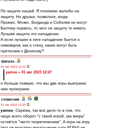
По защите нашей. Я понимаю жалобы на
защиту. Но друзья, позвольте, когда
Промес, Мозес, Богданда и Соболев не могут
Балтику порвать, то чего не защиту то кивать.
Лучшая защита это нападение.
А если лучшее в лиге нападение бьется о
пивоваров, как о стену, какие могут быть
претензии к Денисову?
Шигала
-
01 авг 2023 12:22
yamse » 01 авг 2023 12:07
я больше поверю, что мы две игры выиграем,
чем проиграем.
словесник
-
01 авг 2023 12:20
yamse
, Серёжа, так всё дело-то в том, что
чаще всего оборот "с такой игрой, как вчера"
остаётся "чисто теоретическим". А игра на игру
(вот уж воистину воплощение сути ИГРЫ) не