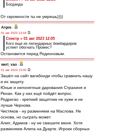
Богданда
От скромности ты не умрешь))))
Argos
-
01 авг 2023 13:04
Спектр » 01 авг 2023 12:05
Кого еще из легендарных бомбардиров
успеет обогнать Промес?
Остановится перед Родионовым.
wert_vao
-
01 авг 2023 13:00
Зашёл на сайт вагабонди чтобы сравнить нашу
и их защиту.
Юные и непонятные дарования Страхиня и
Ренан. Как у них ещё пойдёт вопрос.
Родригао - крепкий защитник не хуже и не
лучше Чернова.
Чистяков - ну разменяем на Маслова. Не
основа, но сыграть может.
Алип, Адамов - ну не смешите меня. Хотя
разменяем Алипа на Дуарте. Игроки сборных