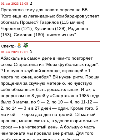
01 авг 2023 12:05
Предлагаю тему для нового опроса на ВВ.
"Кого еще из легендарных бомбардиров успеет
обогнать Промес? Гаврилов (115 мячей),
Черенков (121), Хусаинов (129), Родионов
(153), Симонян (160), никого из них"
Спектр
-
01 авг 2023 12:01
Абаскаль на самом деле в чем-то повторяет
слова Старостина из "Моих футбольных годов":
"Что нужно клубной команде, играющей с 1
марта по конец ноября? Ей нужен ритм. Прошу
прощения за скучную материю, но чувствую
себя обязанным быть доказательным. Итак, с
перерывом по 8 дней у «Спартака» в 1985 году
было 3 матча, по 9 — 2, по 10 — 4, по 11-12 —
2, по 14 — 3 и в 27 дней — один. Кроме того, 5
матчей — через два дня на третий. 13 матчей
прошло, можно считать, в удовлетворительные
сроки — на четвертый день. А большую часть
чемпионата мы провели вне ритма. Для того
чтобы команда находилась в рабочем