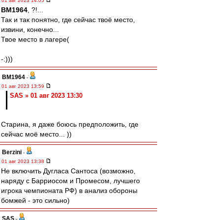
01 авг 2023 14:05
BM1964
, ?!...
Так и так понятно, где сейчас твоё место,
извини, конечно...
Твое место в лагере(
-:)))
BM1964
-
01 авг 2023 13:59
SAS » 01 авг 2023 13:30
Старина, я даже боюсь предположить, где
сейчас моё место... ))
Berzini
-
01 авг 2023 13:38
Не включить Дугласа Сантоса (возможно,
наряду с Барриосом и Промесом, лучшего
игрока чемпионата РФ) в анализ обороны
бомжей - это сильно)
SAS
-