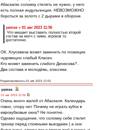
Абаскалю соломку стелить не нужно, у него
есть полная индульгенция. НЕВОЗМОЖНО
бороться за золото с 2 дырами в обороне.
yamse » 01 авг 2023 11:56
Что мешает выставить полностью второй
состав на матч с ними, игроков то
достаточно.
ОК, Хлусевича может заменить по позииции
чудовищно слабый Класен.
Кто может заменить слабого Денисова?..
Два состава и молодёжь, классика.
Редактировалось 01 авг 2023 12:02
yamse
-
01 авг 2023 11:56
Очень много жалоб от Абаскаля. Календарь
говно, спору нет. Почему не играть кубок в
еврокубковые окна? Не понятно.
Однако ощущение, что соломку себе стелит
тренер перед сложными выездами ( а они
будут очень сложными и тяжелыми) в казань и