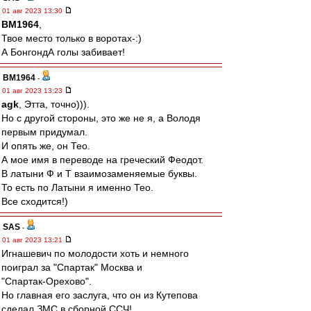
01 авг 2023 13:30
BM1964
,
Твое место только в воротах-:)
А БонгондА голы забивает!
BM1964
-
01 авг 2023 13:23
agk
, Этта, точно))).
Но с другой стороны, это же не я, а Володя
первым придумал.
И опять же, он Тео.
А мое имя в переводе на греческий Феодот.
В латыни Ф и Т взаимозаменяемые буквы.
То есть по Латыни я именно Тео.
Все сходится!)
SAS
-
01 авг 2023 13:21
Игнашевич по молодости хоть и немного
поиграл за "Спартак" Москва и
"Спартак-Орехово".
Но главная его заслуга, что он из Кутепова
сделал ЗМС в сборной ССЧ!