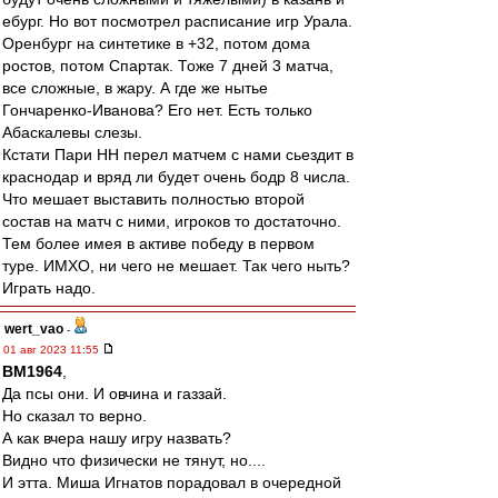
ебург. Но вот посмотрел расписание игр Урала.
Оренбург на синтетике в +32, потом дома
ростов, потом Спартак. Тоже 7 дней 3 матча,
все сложные, в жару. А где же нытье
Гончаренко-Иванова? Его нет. Есть только
Абаскалевы слезы.
Кстати Пари НН перел матчем с нами сьездит в
краснодар и вряд ли будет очень бодр 8 числа.
Что мешает выставить полностью второй
состав на матч с ними, игроков то достаточно.
Тем более имея в активе победу в первом
туре. ИМХО, ни чего не мешает. Так чего ныть?
Играть надо.
wert_vao
-
01 авг 2023 11:55
BM1964
,
Да псы они. И овчина и газзай.
Но сказал то верно.
А как вчера нашу игру назвать?
Видно что физически не тянут, но....
И этта. Миша Игнатов порадовал в очередной