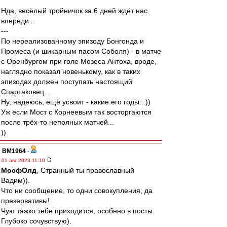
Нда, весёлый тройничок за 6 дней ждёт нас
впереди...
---
По нереализованному эпизоду Бонгонда и
Промеса (и шикарным пасом Соболя) - в матче
с Оренбургом при голе Мозеса Антоха, вроде,
наглядно показал новенькому, как в таких
эпизодах должен поступать настоящий
Спартаковец...
Ну, надеюсь, ещё усвоит - какие его годы...))
Уж если Мост с Корнеевым так восторгаются
после трёх-то неполных матчей...
))
BM1964
-
01 авг 2023 11:10
МосфОлд
, Странный ты православный
Вадим)).
Что ни сообщение, то одни совокупления, да
презервативы!
Чую тяжко тебе приходится, особнно в посты.
Глубоко сочувствую).