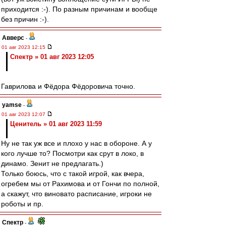
приходится :-). По разным причинам и вообще
без причин :-).
Авверс
-
01 авг 2023 12:15
Спектр » 01 авг 2023 12:05
Гаврилова и Фёдора Фёдоровича точно.
yamse
-
01 авг 2023 12:07
Ценитель » 01 авг 2023 11:59
Ну не так уж все и плохо у нас в обороне. А у
кого лучше то? Посмотри как срут в локо, в
динамо. Зенит не предлагать.)
Только боюсь, что с такой игрой, как вчера,
огребем мы от Рахимова и от Гончи по полной,
а скажут, что виновато расписание, игроки не
роботы и пр.
Спектр
-