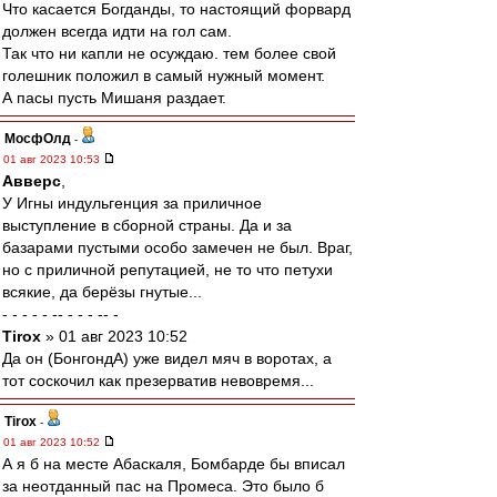
Что касается Богданды, то настоящий форвард
должен всегда идти на гол сам.
Так что ни капли не осуждаю. тем более свой
голешник положил в самый нужный момент.
А пасы пусть Мишаня раздает.
МосфОлд
-
01 авг 2023 10:53
Авверс
,
У Игны индульгенция за приличное
выступление в сборной страны. Да и за
базарами пустыми особо замечен не был. Враг,
но с приличной репутацией, не то что петухи
всякие, да берёзы гнутые...
- - - - - -- - - - -- -
Tirox
» 01 авг 2023 10:52
Да он (БонгондА) уже видел мяч в воротах, а
тот соскочил как презерватив невовремя...
Tirox
-
01 авг 2023 10:52
А я б на месте Абаскаля, Бомбарде бы вписал
за неотданный пас на Промеса. Это было б