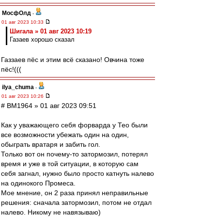
МосфОлд
-
01 авг 2023 10:33
Шигала » 01 авг 2023 10:19
Газаев хорошо сказал
Газзаев пёс и этим всё сказано! Овчина тоже
пёс!(((
ilya_chuma
-
01 авг 2023 10:26
# BM1964 » 01 авг 2023 09:51
Как у уважающего себя форварда у Тео были
все возможности убежать один на один,
обыграть вратаря и забить гол.
Только вот он почему-то затормозил, потерял
время и уже в той ситуации, в которую сам
себя загнал, нужно было просто катнуть налево
на одинокого Промеса.
Мое мнение, он 2 раза принял неправильные
решения: сначала затормозил, потом не отдал
налево. Никому не навязываю)