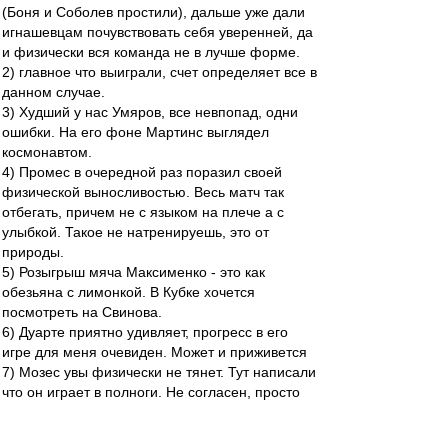
(Боня и Соболев простили), дальше уже дали
игнашевцам почувствовать себя уверенней, да
и физически вся команда не в лучше форме.
2) главное что выиграли, счет определяет все в
данном случае.
3) Худший у нас Умяров, все невпопад, одни
ошибки. На его фоне Мартинс выглядел
космонавтом.
4) Промес в очередной раз поразил своей
физической выносливостью. Весь матч так
отбегать, причем не с языком на плече а с
улыбкой. Такое не натренируешь, это от
природы.
5) Розыгрыш мяча Максименко - это как
обезьяна с лимонкой. В Кубке хочется
посмотреть на Свинова.
6) Дуарте приятно удивляет, прогресс в его
игре для меня очевиден. Может и приживется
7) Мозес увы физически не тянет. Тут написали
что он играет в полноги. Не согласен, просто
он банально не готов бегать как Промес,
устает, его хватает минут на 30. А так то все