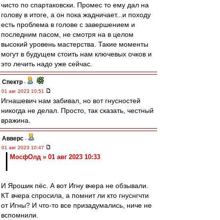
чисто по спартаковски. Промес то ему дал на
голову в итоге, а он пока жадничает...и походу
есть проблема в голове с завершением и
последним пасом, не смотря на в целом
высокий уровень мастерства. Такие моменты
могут в будущем стоить нам ключевых очков и
это лечить надо уже сейчас.
Спектр
-
01 авг 2023 10:51
Игнашевич нам забивал, но вот гнусностей
никогда не делал. Просто, так сказать, честный
вражина.
Авверс
-
01 авг 2023 10:47
МосфОлд » 01 авг 2023 10:33
И Ярошик пёс. А вот Игну вчера не обзывали.
КТ вчера спросила, а помнит ли кто гнуснгчти
от Игны? И что-то все призадумались, ниче не
вспомнили.