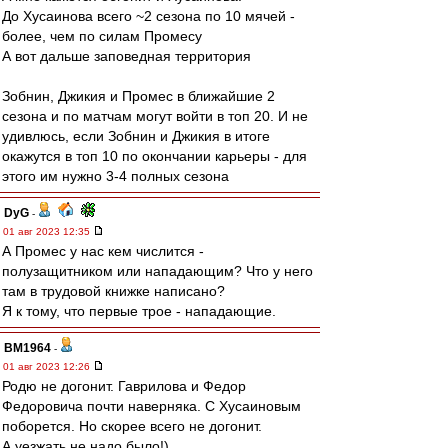
До Хусаинова всего ~2 сезона по 10 мячей -
более, чем по силам Промесу
А вот дальше заповедная территория
Зобнин, Джикия и Промес в ближайшие 2
сезона и по матчам могут войти в топ 20. И не
удивлюсь, если Зобнин и Джикия в итоге
окажутся в топ 10 по окончании карьеры - для
этого им нужно 3-4 полных сезона
DyG
-
01 авг 2023 12:35
А Промес у нас кем числится -
полузащитником или нападающим? Что у него
там в трудовой книжке написано?
Я к тому, что первые трое - нападающие.
BM1964
-
01 авг 2023 12:26
Родю не догонит. Гаврилова и Федор
Федоровича почти наверняка. С Хусаиновым
поборется. Но скорее всего не догонит.
А уезжать не надо было!)