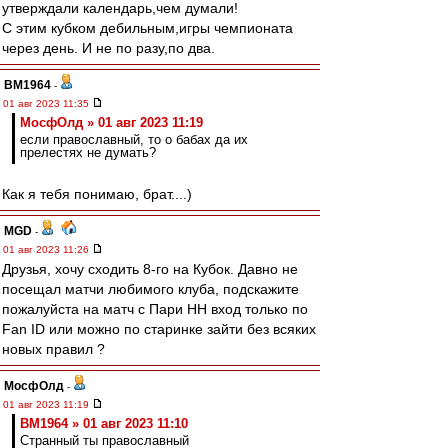
утверждали календарь,чем думали!
С этим кубком дебильным,игры чемпионата
через день. И не по разу,по два.
BM1964
-
01 авг 2023 11:35
МосфОлд » 01 авг 2023 11:19
если православный, то о бабах да их
прелестях не думать?
Как я тебя понимаю, брат....)
MGD
-
01 авг 2023 11:26
Друзья, хочу сходить 8-го на Кубок. Давно не
посещал матчи любимого клуба, подскажите
пожалуйста на матч с Пари НН вход только по
Fan ID или можно по старинке зайти без всяких
новых правил ?
МосфОлд
-
01 авг 2023 11:19
BM1964 » 01 авг 2023 11:10
Странный ты православный