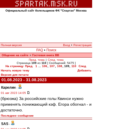
Официальный сайт болельщиков ФК "Спартак" Москва
Полная версия
Вход
•
Регистрация
FAQ
•
Поиск
Общение на сайте
Гостевая книга ВВ
»
Пред. тема
|
След. тема
Страница
109
из
110
[ Сообщений: 5475 ]
На страницу
Пред.
1
...
106
,
107
,
108
,
109
,
110
След.
Начать новую тему
Добавить
Версия для печати
01.08.2023 - 31.08.2023
Карелин
-
01 авг 2023 14:05
(брюзжа) За российские голы Квинси нужно
применять понижающий кэф. Егора обогнал - и
достаточно.
Последнее сообщение
SAS
-