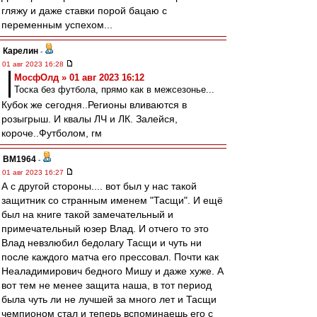
гляжу и даже ставки порой бацаю с
переменным успехом...
Карелин
-
01 авг 2023 16:28
МосфОлд » 01 авг 2023 16:12
Тоска без футбола, прямо как в межсезонье...
Кубок же сегодня..Регионы вливаются в
розыгрыш. И квалы ЛЧ и ЛК. Залейся,
короче..Футболом, гм
BM1964
-
01 авг 2023 16:27
А с другой стороны.... вот был у нас такой
защитник со странным именем "Тасщи". И ещё
был на книге такой замечательный и
примечательный юзер Влад. И отчего то это
Влад невзлюбил бедолагу Тасщи и чуть ни
после каждого матча его прессовал. Почти как
Неаладимирович бедного Мишу и даже хуже. А
вот тем не менее защита наша, в тот период
была чуть ли не лучшей за много лет и Тасщи
чемпионом стал и теперь вспоминаешь его с