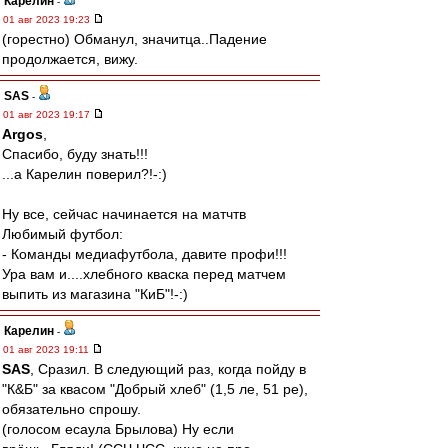
Карелин
-
01 авг 2023 19:23
(горестно) Обманул, значитца..Падение
продолжается, вижу.
SAS
-
01 авг 2023 19:17
Argos
,
Спасибо, буду знать!!!
...а Карелин поверил?!-:)
Ну все, сейчас начинается на матчтв
Любимый футбол:
- Команды медиафутбола, давите профи!!!
Ура вам и....хлебного кваска перед матчем
выпить из магазина "КиБ"!-:)
Карелин
-
01 авг 2023 19:11
SAS
, Сразил. В следующий раз, когда пойду в
"К&Б" за квасом "Добрый хлеб" (1,5 ле, 51 ре),
обязательно спрошу.
(голосом есаула Брылова) Ну если