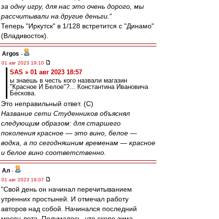
за одну игру, для нас это очень дорого, мы
рассчитывали на другие деньги.
"
Теперь "Иркутск" в 1/128 встретится с "Динамо"
(Владивосток).
Argos
-
01 авг 2023 19:10
SAS » 01 авг 2023 18:57
ы знаешь в честь кого назвали магазин
"Красное И Белое"?... Константина Ивановича
Бескова.
Это неправильный ответ. (С)
Название сети Студенников объяснял
следующим образом: для старшего
поколения красное — это вино, белое —
водка, а по сегодняшним временам — красное
и белое вино соответственно.
Ал
-
01 авг 2023 19:07
"Свой день он начинал перечитыванием
утренних простыней. И отмечал работу
авторов над собой. Начинался последний
месяц лета. Подумалось, что скоро зима -