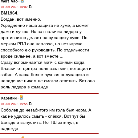
wert_vao
-
01 авг 2023 16:02
BM1964
,
Богдан, вот именно.
Усредненно наша защита не хуже, а может
даже и лучше. Но вот наличие лидера у
противников делает нашу защиту хуже. По
меркам РПЛ она неплоха, но нет игрока
способного ею руководить. По отдельности
вроде сильнее, а вот вместе ...
Сразу вспоминается матч с конями когда
Влашич от центра поля взял мяч, потащил и
забил. А наша более лучшая полузащита и
нападение ничем не смогли ответить. Вот она
роль лидера в команде
Карелин
-
01 авг 2023 15:55
Соболев до незабитого им гола был норм. А
как не удалось смыть - спёкся. Вот тут бы
Бальде и выпустить. Но ТШ затянул, в
надежде..