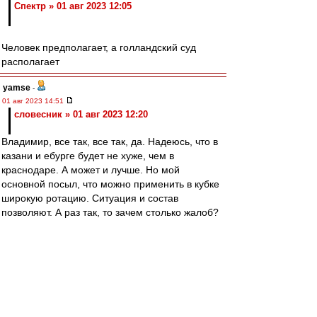
Спектр » 01 авг 2023 12:05
Человек предполагает, а голландский суд
располагает
yamse
-
01 авг 2023 14:51
словесник » 01 авг 2023 12:20
Владимир, все так, все так, да. Надеюсь, что в
казани и ебурге будет не хуже, чем в
краснодаре. А может и лучше. Но мой
основной посыл, что можно применить в кубке
широкую ротацию. Ситуация и состав
позволяют. А раз так, то зачем столько жалоб?
Не стоит, имхо, не красиво как-то.
Mosfilmovskiy
-
01 авг 2023 14:50
BM1964 » 01 авг 2023 14:25
Второй гол, начался с точного длинного паса
Литвинова.