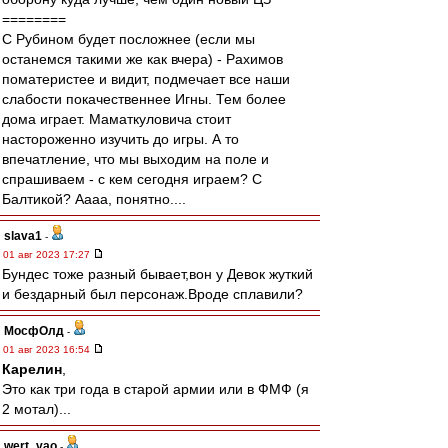
========
С Рубином будет посложнее (если мы
останемся такими же как вчера) - Рахимов
поматеристее и видит, подмечает все наши
слабости покачественнее Игны. Тем более
дома играет. Маматкуловича стоит
настороженно изучить до игры. А то
впечатление, что мы выходим на поле и
спрашиваем - с кем сегодня играем? С
Балтикой? Аааа, понятно....
slava1
-
01 авг 2023 17:27
Бундес тоже разный бывает,вон у Девок жуткий
и бездарный был персонаж.Вроде сплавили?
МосфОлд
-
01 авг 2023 16:54
Карелин
,
Это как три года в старой армии или в ФМФ (я
2 мотал)...
wert_vao
-