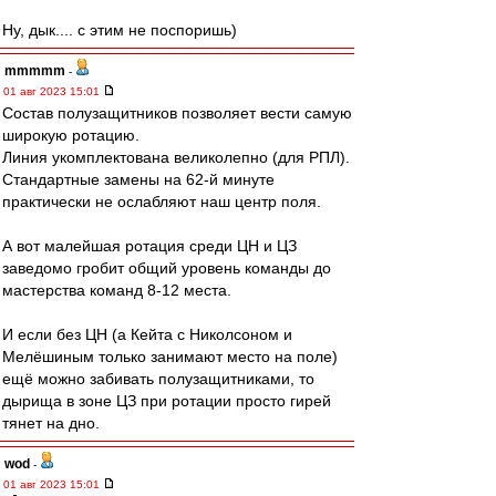
Ну, дык.... с этим не поспоришь)
mmmmm
-
01 авг 2023 15:01
Состав полузащитников позволяет вести самую
широкую ротацию.
Линия укомплектована великолепно (для РПЛ).
Стандартные замены на 62-й минуте
практически не ослабляют наш центр поля.
А вот малейшая ротация среди ЦН и ЦЗ
заведомо гробит общий уровень команды до
мастерства команд 8-12 места.
И если без ЦН (а Кейта с Николсоном и
Мелёшиным только занимают место на поле)
ещё можно забивать полузащитниками, то
дырища в зоне ЦЗ при ротации просто гирей
тянет на дно.
wod
-
01 авг 2023 15:01