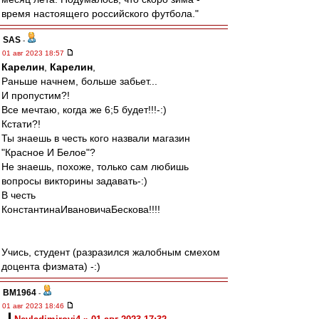
время настоящего российского футбола."
SAS
-
01 авг 2023 18:57
Карелин
,
Карелин
,
Раньше начнем, больше забьет...
И пропустим?!
Все мечтаю, когда же 6;5 будет!!!-:)
Кстати?!
Ты знаешь в честь кого назвали магазин
"Красное И Белое"?
Не знаешь, похоже, только сам любишь
вопросы викторины задавать-:)
В честь
КонстантинаИвановичаБескова!!!!
Учись, студент (разразился жалобным смехом
доцента физмата) -:)
BM1964
-
01 авг 2023 18:46