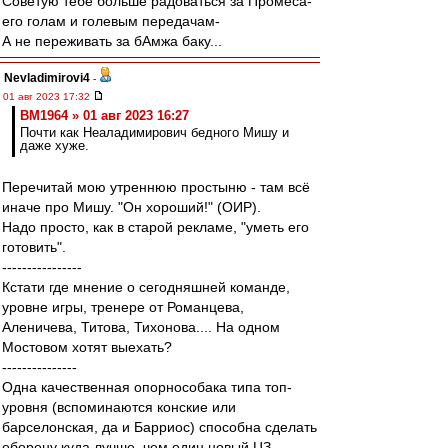
Советую тебе больше радоваться за Промеса-
его голам и голевым передачам-
А не переживать за бАмжа баку...
Nevladimirovi4
-
01 авг 2023 17:32
BM1964 » 01 авг 2023 16:27
Почти как Неаладимирович бедного Мишу и
даже хуже.
Перечитай мою утреннюю простыню - там всё
иначе про Мишу. "Он хороший!" (ОИР).
Надо просто, как в старой рекламе, "уметь его
готовить".
----------------
Кстати где мнение о сегодняшней команде,
уровне игры, тренере от Романцева,
Аленичева, Титова, Тихонова.... На одном
Мостовом хотят выехать?
---------------
Одна качественная опорнособака типа топ-
уровня (вспоминаются конские или
барселонская, да и Барриос) способна сделать
оборону куда лучше, чем один новый ЦЗ