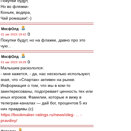
Покупки будут,
Но во фляжки-
Коньяк, водяра,
Чай ромашки!:-)
МосфОлд
-
01 авг 2023 19:42
Покупки будут, но на флажке, давно про это
чую...
МосфОлд
-
01 авг 2023 19:26
Малышев раскололся:
- мне кажется, - да, нас несколько используют,
зная, что «Спартак» активен на рынке.
Информация о том, что мы в ком-то
заинтересованы, подогревает ценность тех или
иных игроков. Фамилии, которые я вижу в
телеграм-каналах — дай бог, процентов 5 из
них правдивы.(с)
https://bookmaker-ratings.ru/news/oleg- ... -
pravdivy/