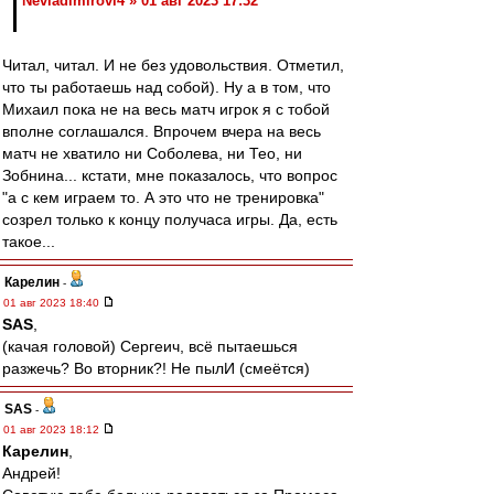
Nevladimirovi4 » 01 авг 2023 17:32
Читал, читал. И не без удовольствия. Отметил,
что ты работаешь над собой). Ну а в том, что
Михаил пока не на весь матч игрок я с тобой
вполне соглашался. Впрочем вчера на весь
матч не хватило ни Соболева, ни Тео, ни
Зобнина... кстати, мне показалось, что вопрос
"а с кем играем то. А это что не тренировка"
созрел только к концу получаса игры. Да, есть
такое...
Карелин
-
01 авг 2023 18:40
SAS
,
(качая головой) Сергеич, всё пытаешься
разжечь? Во вторник?! Не пылИ (смеётся)
SAS
-
01 авг 2023 18:12
Карелин
,
Андрей!