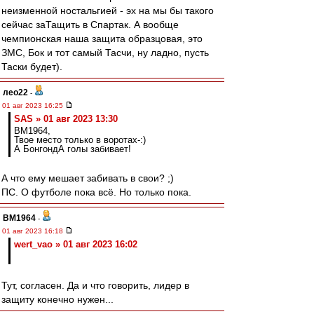
неизменной ностальгией - эх на мы бы такого
сейчас заТащить в Спартак. А вообще
чемпионская наша защита образцовая, это
ЗМС, Бок и тот самый Тасчи, ну ладно, пусть
Таски будет).
лео22
-
01 авг 2023 16:25
SAS » 01 авг 2023 13:30
BM1964,
Твое место только в воротах-:)
А БонгондА голы забивает!
А что ему мешает забивать в свои? ;)
ПС. О футболе пока всё. Но только пока.
BM1964
-
01 авг 2023 16:18
wert_vao » 01 авг 2023 16:02
Тут, согласен. Да и что говорить, лидер в
защиту конечно нужен...