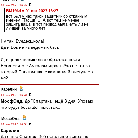
01 авг 2023 16:49
BM1964 » 01 авг 2023 16:27
вот был у нас такой защитник со странным
именем "Тасщи" ... А вот тем не менее
защита наша, в тот период была чуть ли не
лучшей за много лет
Ну так! Бундесшкола!
Да и Бок не из ведомых был.
И, в целях повышения образованности.
Ногинск что с Амкалом играет. Это не тот за
который Павлюченко с компанией выступает/
ал?
Карелин
-
01 авг 2023 16:41
МосфОлд
, До "Спартака" ещё 3 дня. Уповаю,
что будут бесsratch'ные, гых..
МосфОлд
-
01 авг 2023 16:34
Карелин
,
Да я про Спартак. Всё остальное исправно