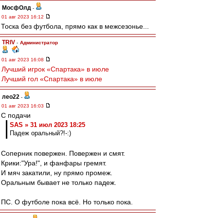
МосфОлд
-
01 авг 2023 16:12
Тоска без футбола, прямо как в межсезонье...
TRIV
-
Администратор
01 авг 2023 16:08
Лучший игрок «Спартака» в июле
Лучший гол «Спартака» в июле
лео22
-
01 авг 2023 16:03
С подачи
SAS » 31 июл 2023 18:25
Падеж оральный?!-:)
Соперник повержен. Повержен и смят.
Крики:"Ура!", и фанфары гремят.
И мяч закатили, ну прямо промеж.
Оральным бывает не только падеж.
ПС. О футболе пока всё. Но только пока.