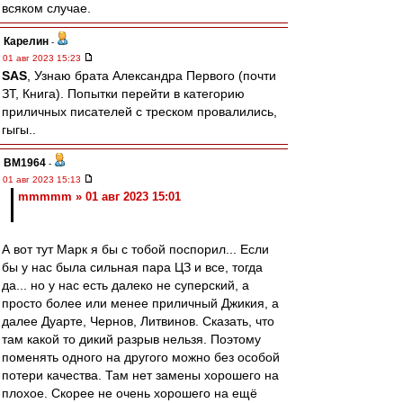
всяком случае.
Карелин
-
01 авг 2023 15:23
SAS
, Узнаю брата Александра Первого (почти
ЗТ, Книга). Попытки перейти в категорию
приличных писателей с треском провалились,
гыгы..
BM1964
-
01 авг 2023 15:13
mmmmm » 01 авг 2023 15:01
А вот тут Марк я бы с тобой поспорил... Если
бы у нас была сильная пара ЦЗ и все, тогда
да... но у нас есть далеко не суперский, а
просто более или менее приличный Джикия, а
далее Дуарте, Чернов, Литвинов. Сказать, что
там какой то дикий разрыв нельзя. Поэтому
поменять одного на другого можно без особой
потери качества. Там нет замены хорошего на
плохое. Скорее не очень хорошего на ещё