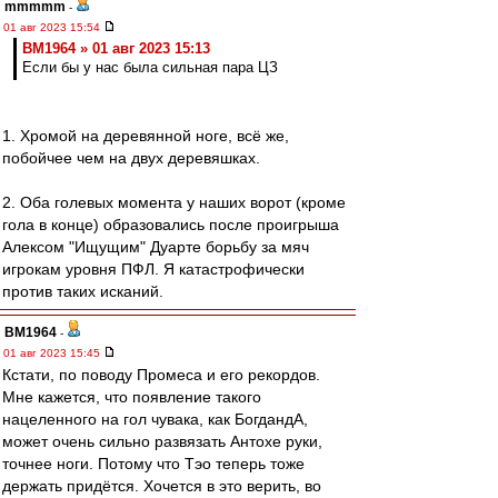
mmmmm
-
01 авг 2023 15:54
BM1964 » 01 авг 2023 15:13
Если бы у нас была сильная пара ЦЗ
1. Хромой на деревянной ноге, всё же,
побойчее чем на двух деревяшках.
2. Оба голевых момента у наших ворот (кроме
гола в конце) образовались после проигрыша
Алексом "Ищущим" Дуарте борьбу за мяч
игрокам уровня ПФЛ. Я катастрофически
против таких исканий.
BM1964
-
01 авг 2023 15:45
Кстати, по поводу Промеса и его рекордов.
Мне кажется, что появление такого
нацеленного на гол чувака, как БогдандА,
может очень сильно развязать Антохе руки,
точнее ноги. Потому что Тэо теперь тоже
держать придётся. Хочется в это верить, во