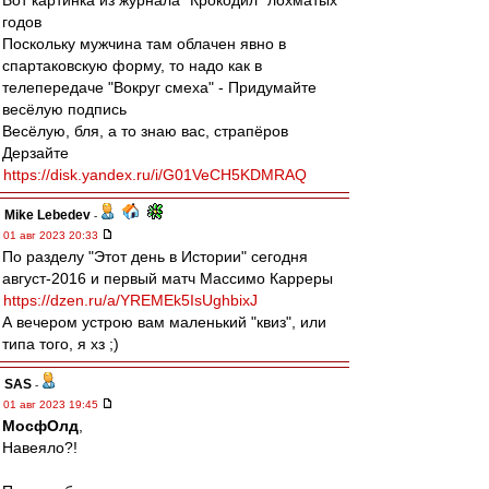
Вот картинка из журнала "Крокодил" лохматых
годов
Поскольку мужчина там облачен явно в
спартаковскую форму, то надо как в
телепередаче "Вокруг смеха" - Придумайте
весёлую подпись
Весёлую, бля, а то знаю вас, страпёров
Дерзайте
https://disk.yandex.ru/i/G01VeCH5KDMRAQ
Mike Lebedev
-
01 авг 2023 20:33
По разделу "Этот день в Истории" сегодня
август-2016 и первый матч Массимо Карреры
https://dzen.ru/a/YREMEk5IsUghbixJ
А вечером устрою вам маленький "квиз", или
типа того, я хз ;)
SAS
-
01 авг 2023 19:45
МосфОлд
,
Навеяло?!