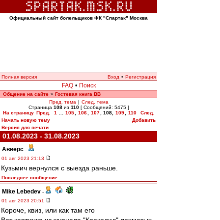
Официальный сайт болельщиков ФК "Спартак" Москва
Полная версия
Вход
•
Регистрация
FAQ
•
Поиск
Общение на сайте
Гостевая книга ВВ
»
Пред. тема
|
След. тема
Страница
108
из
110
[ Сообщений: 5475 ]
На страницу
Пред.
1
...
105
,
106
,
107
,
108
,
109
,
110
След.
Начать новую тему
Добавить
Версия для печати
01.08.2023 - 31.08.2023
Авверс
-
01 авг 2023 21:13
Кузьмич вернулся с выезда раньше.
Последнее сообщение
Mike Lebedev
-
01 авг 2023 20:51
Короче, квиз, или как там его