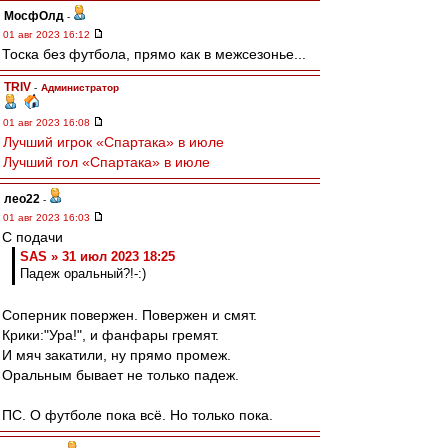
МосфОлд
-
01 авг 2023 16:12
Тоска без футбола, прямо как в межсезонье...
TRIV
-
Администратор
01 авг 2023 16:08
Лучший игрок «Спартака» в июле
Лучший гол «Спартака» в июле
лео22
-
01 авг 2023 16:03
С подачи
SAS » 31 июл 2023 18:25
Падеж оральный?!-:)
Соперник повержен. Повержен и смят.
Крики:"Ура!", и фанфары гремят.
И мяч закатили, ну прямо промеж.
Оральным бывает не только падеж.
ПС. О футболе пока всё. Но только пока.