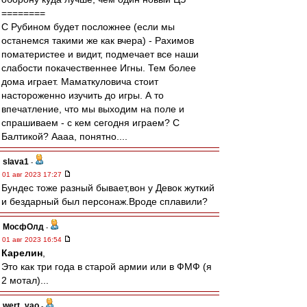
========
С Рубином будет посложнее (если мы
останемся такими же как вчера) - Рахимов
поматеристее и видит, подмечает все наши
слабости покачественнее Игны. Тем более
дома играет. Маматкуловича стоит
настороженно изучить до игры. А то
впечатление, что мы выходим на поле и
спрашиваем - с кем сегодня играем? С
Балтикой? Аааа, понятно....
slava1
-
01 авг 2023 17:27
Бундес тоже разный бывает,вон у Девок жуткий
и бездарный был персонаж.Вроде сплавили?
МосфОлд
-
01 авг 2023 16:54
Карелин
,
Это как три года в старой армии или в ФМФ (я
2 мотал)...
wert_vao
-