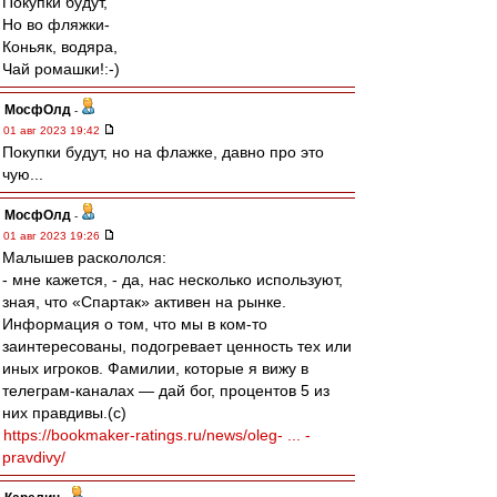
Покупки будут,
Но во фляжки-
Коньяк, водяра,
Чай ромашки!:-)
МосфОлд
-
01 авг 2023 19:42
Покупки будут, но на флажке, давно про это
чую...
МосфОлд
-
01 авг 2023 19:26
Малышев раскололся:
- мне кажется, - да, нас несколько используют,
зная, что «Спартак» активен на рынке.
Информация о том, что мы в ком-то
заинтересованы, подогревает ценность тех или
иных игроков. Фамилии, которые я вижу в
телеграм-каналах — дай бог, процентов 5 из
них правдивы.(с)
https://bookmaker-ratings.ru/news/oleg- ... -
pravdivy/