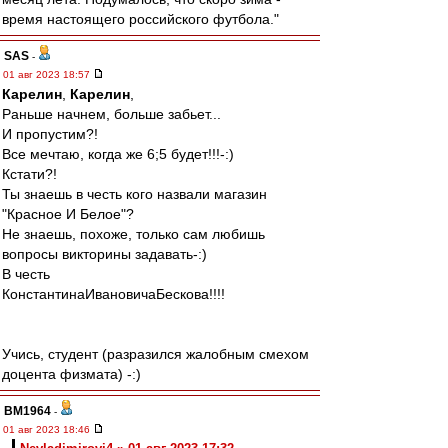
время настоящего российского футбола."
SAS
-
01 авг 2023 18:57
Карелин
,
Карелин
,
Раньше начнем, больше забьет...
И пропустим?!
Все мечтаю, когда же 6;5 будет!!!-:)
Кстати?!
Ты знаешь в честь кого назвали магазин
"Красное И Белое"?
Не знаешь, похоже, только сам любишь
вопросы викторины задавать-:)
В честь
КонстантинаИвановичаБескова!!!!
Учись, студент (разразился жалобным смехом
доцента физмата) -:)
BM1964
-
01 авг 2023 18:46