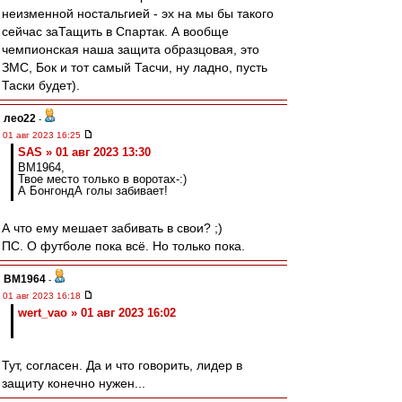
неизменной ностальгией - эх на мы бы такого
сейчас заТащить в Спартак. А вообще
чемпионская наша защита образцовая, это
ЗМС, Бок и тот самый Тасчи, ну ладно, пусть
Таски будет).
лео22
-
01 авг 2023 16:25
SAS » 01 авг 2023 13:30
BM1964,
Твое место только в воротах-:)
А БонгондА голы забивает!
А что ему мешает забивать в свои? ;)
ПС. О футболе пока всё. Но только пока.
BM1964
-
01 авг 2023 16:18
wert_vao » 01 авг 2023 16:02
Тут, согласен. Да и что говорить, лидер в
защиту конечно нужен...