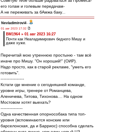
Советую тебе больше радоваться за Промеса-
его голам и голевым передачам-
А не переживать за бАмжа баку...
Nevladimirovi4
-
01 авг 2023 17:32
BM1964 » 01 авг 2023 16:27
Почти как Неаладимирович бедного Мишу и
даже хуже.
Перечитай мою утреннюю простыню - там всё
иначе про Мишу. "Он хороший!" (ОИР).
Надо просто, как в старой рекламе, "уметь его
готовить".
----------------
Кстати где мнение о сегодняшней команде,
уровне игры, тренере от Романцева,
Аленичева, Титова, Тихонова.... На одном
Мостовом хотят выехать?
---------------
Одна качественная опорнособака типа топ-
уровня (вспоминаются конские или
барселонская, да и Барриос) способна сделать
оборону куда лучше, чем один новый ЦЗ