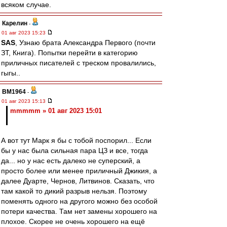
всяком случае.
Карелин
-
01 авг 2023 15:23
SAS
, Узнаю брата Александра Первого (почти
ЗТ, Книга). Попытки перейти в категорию
приличных писателей с треском провалились,
гыгы..
BM1964
-
01 авг 2023 15:13
mmmmm » 01 авг 2023 15:01
А вот тут Марк я бы с тобой поспорил... Если
бы у нас была сильная пара ЦЗ и все, тогда
да... но у нас есть далеко не суперский, а
просто более или менее приличный Джикия, а
далее Дуарте, Чернов, Литвинов. Сказать, что
там какой то дикий разрыв нельзя. Поэтому
поменять одного на другого можно без особой
потери качества. Там нет замены хорошего на
плохое. Скорее не очень хорошего на ещё