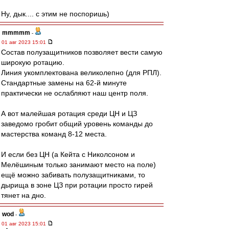
Ну, дык.... с этим не поспоришь)
mmmmm
-
01 авг 2023 15:01
Состав полузащитников позволяет вести самую
широкую ротацию.
Линия укомплектована великолепно (для РПЛ).
Стандартные замены на 62-й минуте
практически не ослабляют наш центр поля.
А вот малейшая ротация среди ЦН и ЦЗ
заведомо гробит общий уровень команды до
мастерства команд 8-12 места.
И если без ЦН (а Кейта с Николсоном и
Мелёшиным только занимают место на поле)
ещё можно забивать полузащитниками, то
дырища в зоне ЦЗ при ротации просто гирей
тянет на дно.
wod
-
01 авг 2023 15:01