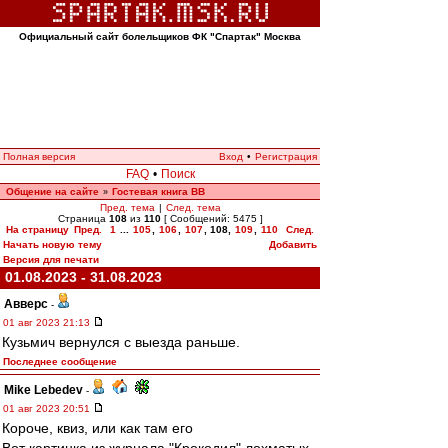
Официальный сайт болельщиков ФК "Спартак" Москва
Полная версия
Вход
•
Регистрация
FAQ
•
Поиск
Общение на сайте
Гостевая книга ВВ
»
Пред. тема
|
След. тема
Страница
108
из
110
[ Сообщений: 5475 ]
На страницу
Пред.
1
...
105
,
106
,
107
,
108
,
109
,
110
След.
Начать новую тему
Добавить
Версия для печати
01.08.2023 - 31.08.2023
Авверс
-
01 авг 2023 21:13
Кузьмич вернулся с выезда раньше.
Последнее сообщение
Mike Lebedev
-
01 авг 2023 20:51
Короче, квиз, или как там его