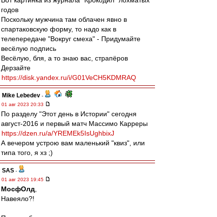
Вот картинка из журнала "Крокодил" лохматых
годов
Поскольку мужчина там облачен явно в
спартаковскую форму, то надо как в
телепередаче "Вокруг смеха" - Придумайте
весёлую подпись
Весёлую, бля, а то знаю вас, страпёров
Дерзайте
https://disk.yandex.ru/i/G01VeCH5KDMRAQ
Mike Lebedev
-
01 авг 2023 20:33
По разделу "Этот день в Истории" сегодня
август-2016 и первый матч Массимо Карреры
https://dzen.ru/a/YREMEk5IsUghbixJ
А вечером устрою вам маленький "квиз", или
типа того, я хз ;)
SAS
-
01 авг 2023 19:45
МосфОлд
,
Навеяло?!