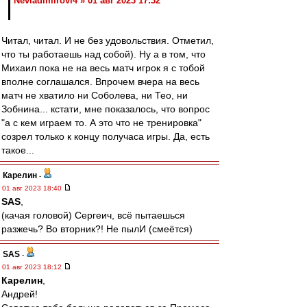
Nevladimirovi4 » 01 авг 2023 17:32
Читал, читал. И не без удовольствия. Отметил,
что ты работаешь над собой). Ну а в том, что
Михаил пока не на весь матч игрок я с тобой
вполне соглашался. Впрочем вчера на весь
матч не хватило ни Соболева, ни Тео, ни
Зобнина... кстати, мне показалось, что вопрос
"а с кем играем то. А это что не тренировка"
созрел только к концу получаса игры. Да, есть
такое...
Карелин
-
01 авг 2023 18:40
SAS
,
(качая головой) Сергеич, всё пытаешься
разжечь? Во вторник?! Не пылИ (смеётся)
SAS
-
01 авг 2023 18:12
Карелин
,
Андрей!