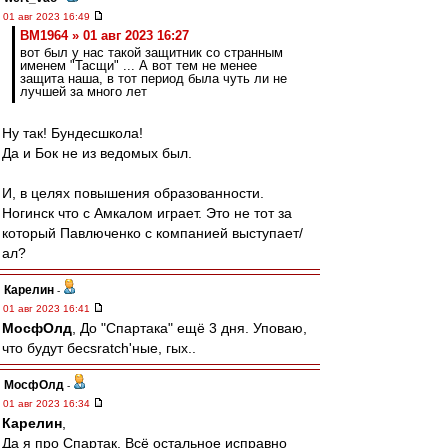
01 авг 2023 16:49
BM1964 » 01 авг 2023 16:27
вот был у нас такой защитник со странным
именем "Тасщи" ... А вот тем не менее
защита наша, в тот период была чуть ли не
лучшей за много лет
Ну так! Бундесшкола!
Да и Бок не из ведомых был.
И, в целях повышения образованности.
Ногинск что с Амкалом играет. Это не тот за
который Павлюченко с компанией выступает/
ал?
Карелин
-
01 авг 2023 16:41
МосфОлд
, До "Спартака" ещё 3 дня. Уповаю,
что будут бесsratch'ные, гых..
МосфОлд
-
01 авг 2023 16:34
Карелин
,
Да я про Спартак. Всё остальное исправно