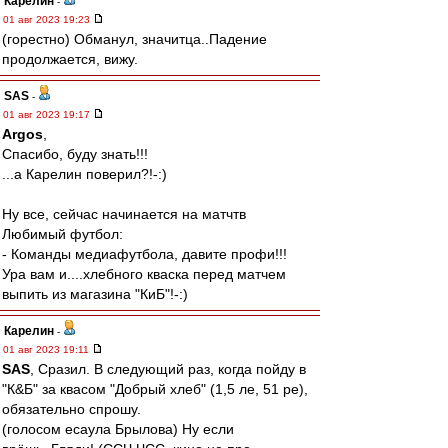
Карелин
-
01 авг 2023 19:23
(горестно) Обманул, значитца..Падение
продолжается, вижу.
SAS
-
01 авг 2023 19:17
Argos
,
Спасибо, буду знать!!!
...а Карелин поверил?!-:)
Ну все, сейчас начинается на матчтв
Любимый футбол:
- Команды медиафутбола, давите профи!!!
Ура вам и....хлебного кваска перед матчем
выпить из магазина "КиБ"!-:)
Карелин
-
01 авг 2023 19:11
SAS
, Сразил. В следующий раз, когда пойду в
"К&Б" за квасом "Добрый хлеб" (1,5 ле, 51 ре),
обязательно спрошу.
(голосом есаула Брылова) Ну если