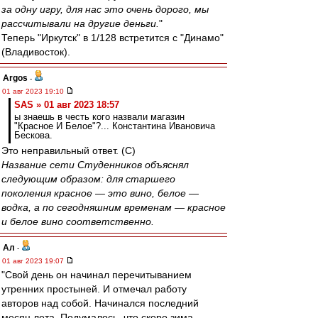
за одну игру, для нас это очень дорого, мы
рассчитывали на другие деньги.
"
Теперь "Иркутск" в 1/128 встретится с "Динамо"
(Владивосток).
Argos
-
01 авг 2023 19:10
SAS » 01 авг 2023 18:57
ы знаешь в честь кого назвали магазин
"Красное И Белое"?... Константина Ивановича
Бескова.
Это неправильный ответ. (С)
Название сети Студенников объяснял
следующим образом: для старшего
поколения красное — это вино, белое —
водка, а по сегодняшним временам — красное
и белое вино соответственно.
Ал
-
01 авг 2023 19:07
"Свой день он начинал перечитыванием
утренних простыней. И отмечал работу
авторов над собой. Начинался последний
месяц лета. Подумалось, что скоро зима -