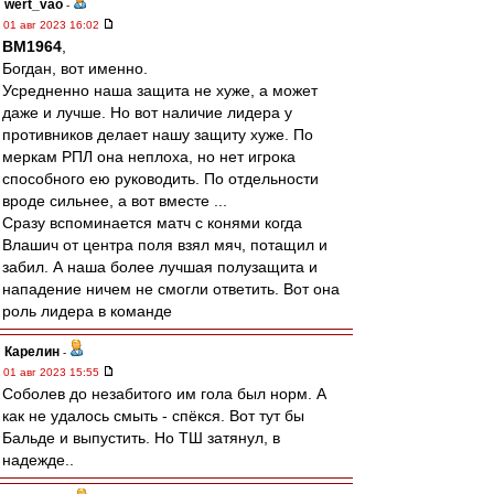
wert_vao
-
01 авг 2023 16:02
BM1964
,
Богдан, вот именно.
Усредненно наша защита не хуже, а может
даже и лучше. Но вот наличие лидера у
противников делает нашу защиту хуже. По
меркам РПЛ она неплоха, но нет игрока
способного ею руководить. По отдельности
вроде сильнее, а вот вместе ...
Сразу вспоминается матч с конями когда
Влашич от центра поля взял мяч, потащил и
забил. А наша более лучшая полузащита и
нападение ничем не смогли ответить. Вот она
роль лидера в команде
Карелин
-
01 авг 2023 15:55
Соболев до незабитого им гола был норм. А
как не удалось смыть - спёкся. Вот тут бы
Бальде и выпустить. Но ТШ затянул, в
надежде..