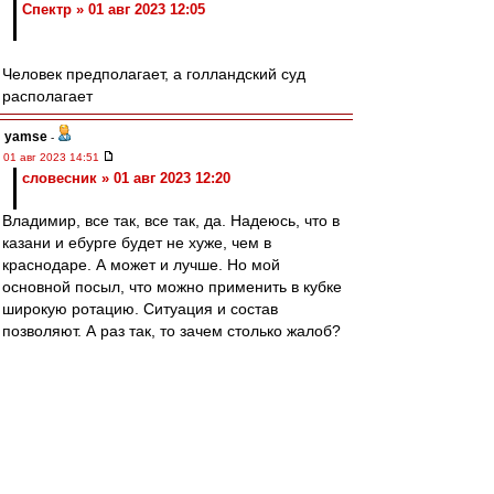
Спектр » 01 авг 2023 12:05
Человек предполагает, а голландский суд
располагает
yamse
-
01 авг 2023 14:51
словесник » 01 авг 2023 12:20
Владимир, все так, все так, да. Надеюсь, что в
казани и ебурге будет не хуже, чем в
краснодаре. А может и лучше. Но мой
основной посыл, что можно применить в кубке
широкую ротацию. Ситуация и состав
позволяют. А раз так, то зачем столько жалоб?
Не стоит, имхо, не красиво как-то.
Mosfilmovskiy
-
01 авг 2023 14:50
BM1964 » 01 авг 2023 14:25
Второй гол, начался с точного длинного паса
Литвинова.