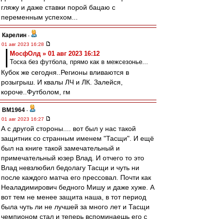
гляжу и даже ставки порой бацаю с
переменным успехом...
Карелин
-
01 авг 2023 16:28
МосфОлд » 01 авг 2023 16:12
Тоска без футбола, прямо как в межсезонье...
Кубок же сегодня..Регионы вливаются в
розыгрыш. И квалы ЛЧ и ЛК. Залейся,
короче..Футболом, гм
BM1964
-
01 авг 2023 16:27
А с другой стороны.... вот был у нас такой
защитник со странным именем "Тасщи". И ещё
был на книге такой замечательный и
примечательный юзер Влад. И отчего то это
Влад невзлюбил бедолагу Тасщи и чуть ни
после каждого матча его прессовал. Почти как
Неаладимирович бедного Мишу и даже хуже. А
вот тем не менее защита наша, в тот период
была чуть ли не лучшей за много лет и Тасщи
чемпионом стал и теперь вспоминаешь его с