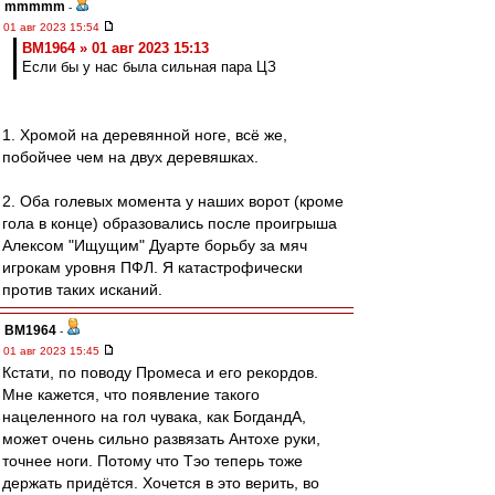
mmmmm
-
01 авг 2023 15:54
BM1964 » 01 авг 2023 15:13
Если бы у нас была сильная пара ЦЗ
1. Хромой на деревянной ноге, всё же,
побойчее чем на двух деревяшках.
2. Оба голевых момента у наших ворот (кроме
гола в конце) образовались после проигрыша
Алексом "Ищущим" Дуарте борьбу за мяч
игрокам уровня ПФЛ. Я катастрофически
против таких исканий.
BM1964
-
01 авг 2023 15:45
Кстати, по поводу Промеса и его рекордов.
Мне кажется, что появление такого
нацеленного на гол чувака, как БогдандА,
может очень сильно развязать Антохе руки,
точнее ноги. Потому что Тэо теперь тоже
держать придётся. Хочется в это верить, во