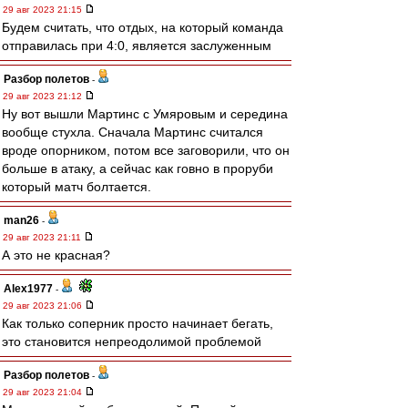
29 авг 2023 21:15
Будем считать, что отдых, на который команда
отправилась при 4:0, является заслуженным
Разбор полетов
-
29 авг 2023 21:12
Ну вот вышли Мартинс с Умяровым и середина
вообще стухла. Сначала Мартинс считался
вроде опорником, потом все заговорили, что он
больше в атаку, а сейчас как говно в проруби
который матч болтается.
man26
-
29 авг 2023 21:11
А это не красная?
Alex1977
-
29 авг 2023 21:06
Как только соперник просто начинает бегать,
это становится непреодолимой проблемой
Разбор полетов
-
29 авг 2023 21:04