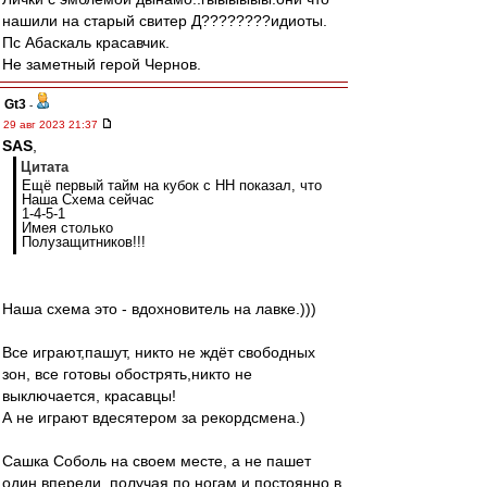
нашили на старый свитер Д????????идиоты.
Пс Абаскаль красавчик.
Не заметный герой Чернов.
Gt3
-
29 авг 2023 21:37
SAS
,
Цитата
Ещё первый тайм на кубок с НН показал, что
Наша Схема сейчас
1-4-5-1
Имея столько
Полузащитников!!!
Наша схема это - вдохновитель на лавке.)))
Все играют,пашут, никто не ждёт свободных
зон, все готовы обострять,никто не
выключается, красавцы!
А не играют вдесятером за рекордсмена.)
Сашка Соболь на своем месте, а не пашет
один впереди, получая по ногам и постоянно в