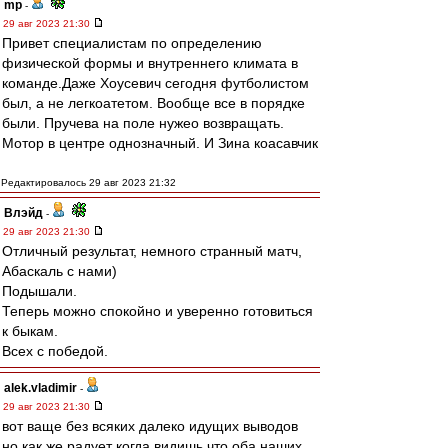
mp
-
29 авг 2023 21:30
Привет специалистам по определению
физической формы и внутреннего климата в
команде.Даже Хоусевич сегодня футболистом
был, а не легкоатетом. Вообще все в порядке
были. Пручева на поле нужео возвращать.
Мотор в центре однозначный. И Зина коасавчик
Редактировалось 29 авг 2023 21:32
Влэйд
-
29 авг 2023 21:30
Отличный результат, немного странный матч,
Абаскаль с нами)
Подышали.
Теперь можно спокойно и уверенно готовиться
к быкам.
Всех с победой.
alek.vladimir
-
29 авг 2023 21:30
вот ваще без всяких далеко идущих выводов
но как же радует когда видишь что оба наших