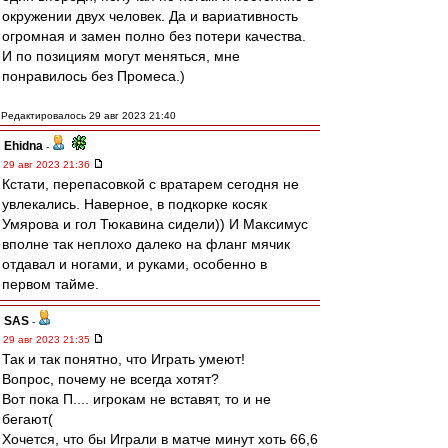
окружении двух человек. Да и вариативность
огромная и замен полно без потери качества.
И по позициям могут меняться, мне
понравилось без Промеса.)
Редактировалось 29 авг 2023 21:40
Ehidna
-
29 авг 2023 21:36
Кстати, перепасовкой с вратарем сегодня не
увлекались. Наверное, в подкорке косяк
Умярова и гол Тюкавина сидели)) И Максимус
вполне так неплохо далеко на фланг мячик
отдавал и ногами, и руками, особенно в
первом тайме.
SAS
-
29 авг 2023 21:35
Так и так понятно, что Играть умеют!
Вопрос, почему не всегда хотят?
Вот пока П.... игрокам не вставят, то и не
бегают(
Хочется, что бы Играли в матче минут хоть 66,6