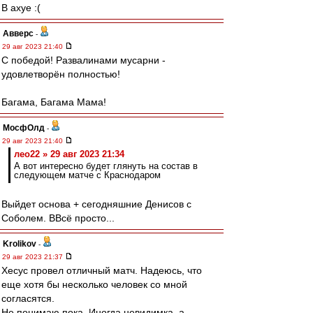
В ахуе :(
Авверс
-
29 авг 2023 21:40
С победой! Развалинами мусарни -
удовлетворён полностью!
Багама, Багама Мама!
МосфОлд
-
29 авг 2023 21:40
лео22 » 29 авг 2023 21:34
А вот интересно будет глянуть на состав в
следующем матче с Краснодаром
Выйдет основа + сегодняшние Денисов с
Соболем. ВВсё просто...
Krolikov
-
29 авг 2023 21:37
Хесус провел отличный матч. Надеюсь, что
еще хотя бы несколько человек со мной
согласятся.
Не понимаю пока. Иногда невидимка, а