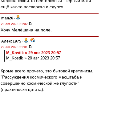
Медина какой-то бестолковый. Первый матч
ещё как-то посверкал и сдулся.
man26
-
29 авг 2023 21:02
Хочу Мелёшина на поле.
Алекс1975
-
29 авг 2023 21:01
M_Kostik » 29 авг 2023 20:57
M_Kostik » 29 авг 2023 20:57
Кроме всего прочего, это бытовой кретинизм.
"Рассуждения космического масштаба и
совершенно космической же глупости"
(практически цитата).
Редактировалось 29 авг 2023 21:05
ЩукаСМ
-
29 авг 2023 20:58
Запихнул красиво. 4-1
Если 5-й Наши не забьют, то игра "не зачёт" :(
Доклад закончен!