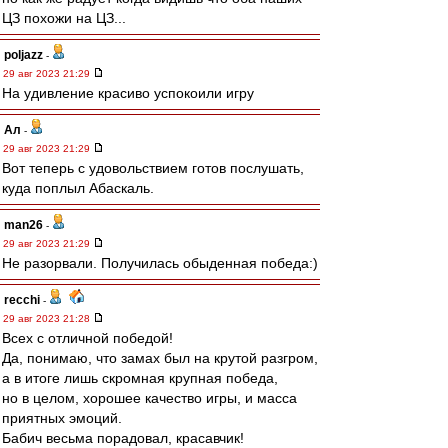
ЦЗ похожи на ЦЗ...
poljazz
-
29 авг 2023 21:29
На удивление красиво успокоили игру
Ал
-
29 авг 2023 21:29
Вот теперь с удовольствием готов послушать,
куда поплыл Абаскаль.
man26
-
29 авг 2023 21:29
Не разорвали. Получилась обыденная победа:)
recchi
-
29 авг 2023 21:28
Всех с отличной победой!
Да, понимаю, что замах был на крутой разгром,
а в итоге лишь скромная крупная победа,
но в целом, хорошее качество игры, и масса
приятных эмоций.
Бабич весьма порадовал, красавчик!