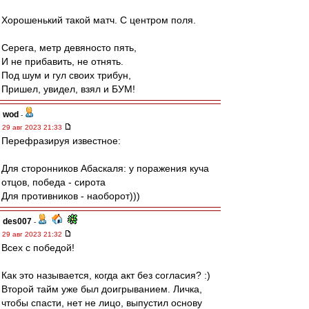
Хорошенький такой матч. С центром поля.
Серега, метр девяносто пять,
И не прибавить, не отнять.
Под шум и гул своих трибун,
Пришел, увидел, взял и БУМ!
wod
-
29 авг 2023 21:33
Перефразируя известное:
Для сторонников Абаскаля: у поражения куча
отцов, победа - сирота
Для противников - наоборот)))
des007
-
29 авг 2023 21:32
Всех с победой!
Как это называется, когда акт без согласия? :)
Второй тайм уже был доигрыванием. Личка,
чтобы спасти, нет не лицо, выпустил основу