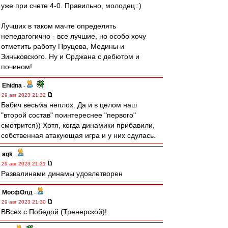
уже при счете 4-0. Правильно, молодец :)
Лучших в таком мачте определять
непедагогично - все лучшие, но особо хочу
отметить работу Пруцева, Медины и
Зиньковского. Ну и Срджана с дебютом и
почином!
Ehidna
-
29 авг 2023 21:32
Бабич весьма неплох. Да и в целом наш
"второй состав" поинтереснее "первого"
смотрится)) Хотя, когда динамики прибавили,
собственная атакующая игра и у них сдулась.
agk
-
29 авг 2023 21:31
Развалинами динамы удовлетворен
МосфОлд
-
29 авг 2023 21:30
ВВсех с Победой (Тренерской)!