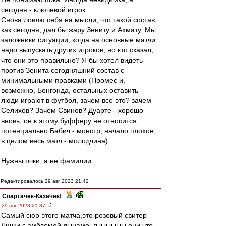
сегодня - ключевой игрок.
Снова ловлю себя на мысли, что такой состав,
как сегодня, дал бы жару Зениту и Ахмату. Мы
заложники ситуации, когда на основные матчи
надо выпускать других игроков, но кто сказал,
что они это правильно? Я бы хотел видеть
против Зенита сегодняшний состав с
минимальными правками (Промес и,
возможно, Бонгонда, остальных оставить -
люди играют в футбол, зачем все это? зачем
Селихов? Зачем Свинов? Дуарте - хорошо
вновь, он к этому буфферу не относится;
потенциально Бабич - монстр, начало плохое,
в целом весь матч - молодчина).
Нужны очки, а не фамилии.
Редактировалось 29 авг 2023 21:42
Спартачек-Казачек!
-
29 авг 2023 21:37
Самый сюр этого матча,это розовый свитер
Лички с эмблемой дынамо..гыыыыыы.они что