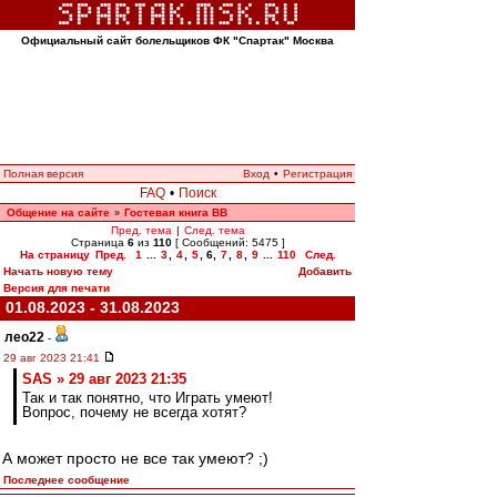
Официальный сайт болельщиков ФК "Спартак" Москва
Полная версия
Вход
•
Регистрация
FAQ
•
Поиск
Общение на сайте
Гостевая книга ВВ
»
Пред. тема
|
След. тема
Страница
6
из
110
[ Сообщений: 5475 ]
На страницу
Пред.
1
...
3
,
4
,
5
,
6
,
7
,
8
,
9
...
110
След.
Начать новую тему
Добавить
Версия для печати
01.08.2023 - 31.08.2023
лео22
-
29 авг 2023 21:41
SAS » 29 авг 2023 21:35
Так и так понятно, что Играть умеют!
Вопрос, почему не всегда хотят?
А может просто не все так умеют? ;)
Последнее сообщение