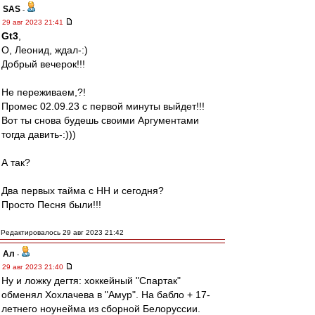
SAS
-
29 авг 2023 21:41
Gt3
,
О, Леонид, ждал-:)
Добрый вечерок!!!
Не переживаем,?!
Промес 02.09.23 с первой минуты выйдет!!!
Вот ты снова будешь своими Аргументами
тогда давить-:)))
А так?
Два первых тайма с НН и сегодня?
Просто Песня были!!!
Редактировалось 29 авг 2023 21:42
Ал
-
29 авг 2023 21:40
Ну и ложку дегтя: хоккейный "Спартак"
обменял Хохлачева в "Амур". На бабло + 17-
летнего ноунейма из сборной Белоруссии.