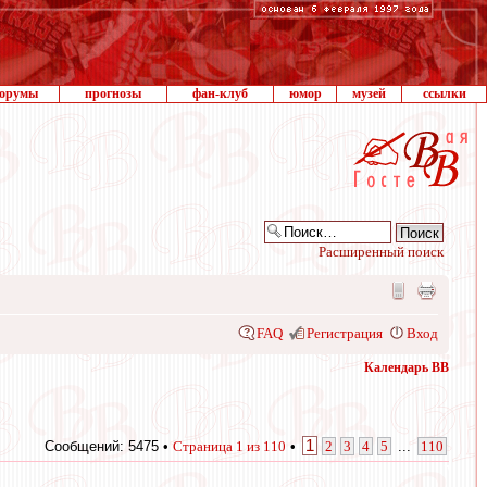
орумы
прогнозы
фан-клуб
юмор
музей
ссылки
Расширенный поиск
FAQ
Регистрация
Вход
Календарь ВВ
1
Сообщений: 5475 •
Страница
1
из
110
•
2
3
4
5
...
110