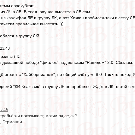
темы еврокубков:
из ЛЧ в ЛЕ. В след. раунде вылетел в ЛЕ сам.
из квалифая ЛЕ в группу ЛК, а вот Хеккен пробился-таки в сетку ЛЕ
ктически правильнее вылетать :))
обился в группу ЛК!
 23:43
орзины ЛК.
 домашней победе "фиалок" над венским "Рапидом" 2:0. Сбылась м
.
 играет с "Хайбернианом", но общий счёт уже 8:0. Так что поход У
ский "КИ Клаксвик" в группу ЛЕ не пробился. Ждёт в ЛК гостей с м
23:16
еребьёвки показывает, матчи лч,ле,лк?
 Германии...