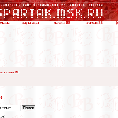
оманда
карта мира
магазин ВВ
гостевая ВВ
ф
вая книга ВВ
23
:52