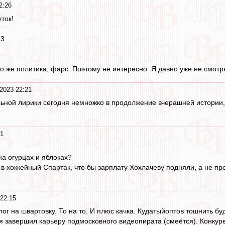
2:26
ток!
13
то же политика, фарс. Поэтому не интересно. Я давно уже не смотр
2023 22:21
ьной лирики сегодня немножко в продолжение вчерашней истории, н
21
на огурцах и яблоках?
в хоккейный Спартак, что бы зарплату Хохлачеву подняли, а не пр
 22:15
алог на швартовку. То на то. И плюс качка. Кудатыйоптов тошнить бу
я завершил карьеру подмосковного видеопирата (смеётся). Конкурен