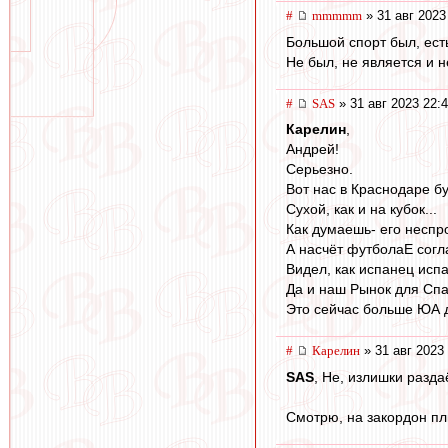
#
mmmmm
» 31 авг 2023
Большой спорт был, есть
Не был, не является и н
#
SAS
» 31 авг 2023 22:
Карелин
,
Андрей!
Серьезно.
Вот нас в Краснодаре бу
Сухой, как и на кубок...
Как думаешь- его неспр
А насчёт футболаЕ согл
Видел, как испанец испа
Да и наш Рынок для Сп
Это сейчас больше ЮА д
#
Карелин
» 31 авг 2023
SAS
, Не, излишки разд
Смотрю, на закордон плю