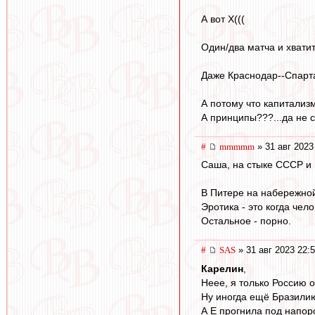
А вот Х(((
Один/два матча и хватит
Даже Краснодар--Спартак
А потому что капитализ
А принципы???...да не 
#
mmmmm
» 31 авг 2023
Саша, на стыке СССР и 
В Питере на набережной
Эротика - это когда чел
Остальное - порно.
#
SAS
» 31 авг 2023 22:
Карелин
,
Неее, я только Россию о
Ну иногда ещё Бразили
А Е прогнила под напоро