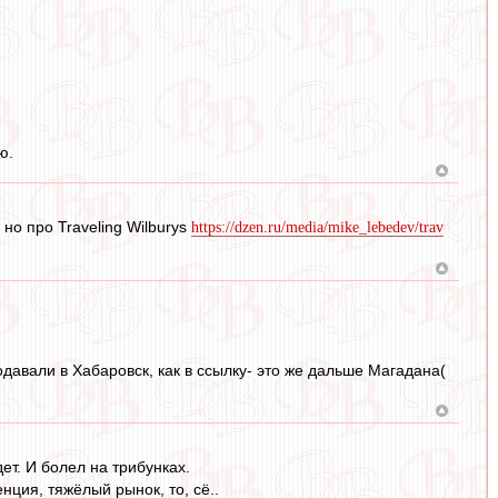
ю.
о про Traveling Wilburys
https://dzen.ru/media/mike_lebedev/trav
одавали в Хабаровск, как в ссылку- это же дальше Магадана(
дет. И болел на трибунках.
ция, тяжёлый рынок, то, сё..