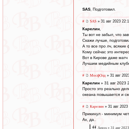
SAS
, Подготовил.
#
SAS
» 31 авг 2023 22:
Карелин
,
Ты вот не забыл, что за
Скажи лучше, подготови
А то все про лч, всякие
Кому сейчас это интере
Вот в Кирове даже матч
Лучшим медийным клубом
#
МосфОлд
» 31 авг 202
Карелин
» 31 авг 2023 
Просто это реально дел
океана повышается и ск
#
Карелин
» 31 авг 2023
Прикинул - минимум чет
Ах, да..
Argos » 31 авг 202