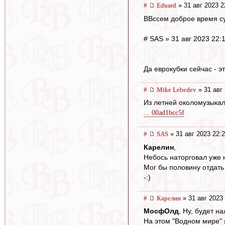
#
Eduard
» 31 авг 2023 2
ВВссем доброе время су
# SAS » 31 авг 2023 22:
Да еврокубки сейчас - э
#
Mike Lebedev
» 31 авг 
Из летней околомузыкал
... 00ad1bcc5f
#
SAS
» 31 авг 2023 22:
Карелин
,
Небось наторговал уже 
Мог бы половину отдать 
-:)
#
Карелин
» 31 авг 2023
МосфОлд
, Ну, будет н
На этом "Водном мире" 