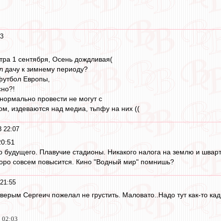
13
втра 1 сентября, Осень дождливая(
л дачу к зимнему периоду?
 футбол Европы,
сно?!
 нормально провести не могут с
, издеваются над медиа, тьпфу на них ((
3 22:07
20:51
о будущего. Плавучие стадионы. Никакого налога на землю и шварт
оро совсем повысится. Кино "Водный мир" помнишь?
 21:55
верым Сергеич пожелал не грустить. Маловато..Надо тут как-то кад
3 02:03