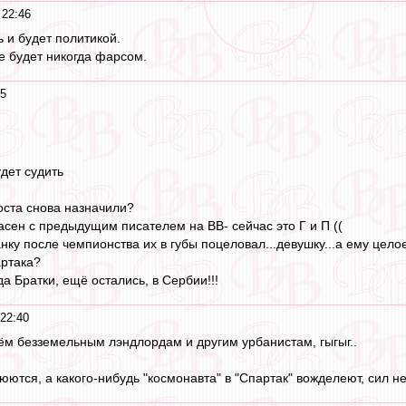
 22:46
 и будет политикой.
е будет никогда фарсом.
45
дет судить
оста снова назначили?
асен с предыдущим писателем на ВВ- сейчас это Г и П ((
нку после чемпионства их в губы поцеловал...девушку...а ему цело
артака?
а Братки, ещё остались, в Сербии!!!
 22:40
аём безземельным лэндлордам и другим урбанистам, гыгыг..
ются, а какого-нибудь "космонавта" в "Спартак" вожделеют, сил нет