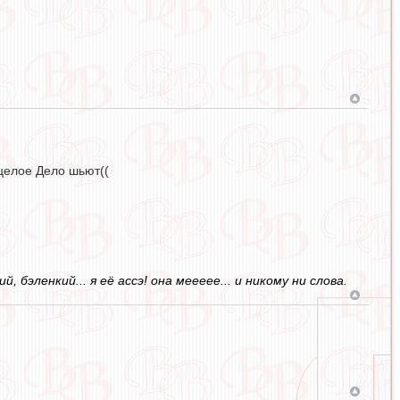
 целое Дело шьют((
бэленкий... я её ассэ! она меееее... и никому ни слова.