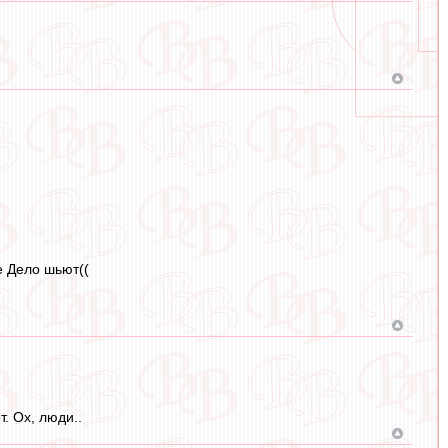
е Дело шьют((
. Ох, люди..