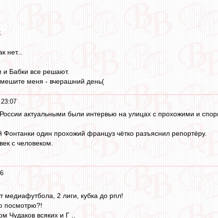
.
 нет...
м и Бабки все решают.
смешите меня - вчерашний день(
 23:07
России актуальными были интервью на улицах с прохожими и споры
 Фонтанки один прохожий француз чётко разъяснил репортёру.
овек с человеком.
56
т медиафутбола, 2 лиги, кубка до рпл!
ю посмотрю?!
м Чудаков всяких и Г ..