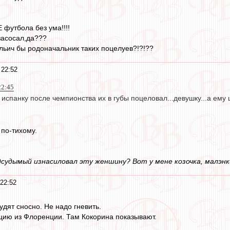
Е футбола без ума!!!!
засосал,да???
льич бы родоначальник таких поцелуев?!?!??
 22:52
22:45
 испанку после чемпионства их в губы поцеловал...девушку...а ему
 по-тихому.
дсудымый изнасиловал эту женшину? Вот у мене козочка, малэнкий, 
 22:52
удят сносно. Не надо гневить.
цию из Флоренции. Там Кокорина показывают.