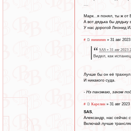
....
Марк...я понял, ты ж от 
А вот дядька бы дядьку 
У нас дорогой Леонид И
#
mmmmm
» 31 авг 2023
SAS » 31 авг 2023 
Видел, как испанец
Лучше бы он её трахнул
И никакого суда.
- Нэ панэмаю, зачэм по
#
Карелин
» 31 авг 2023
SAS
,
Александр, нас сейчас с
Включай лучше трансля