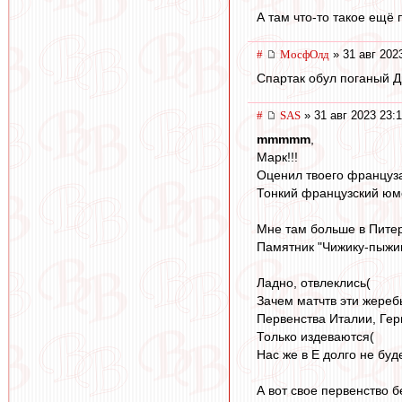
А там что-то такое ещё 
#
МосфОлд
» 31 авг 202
Спартак обул поганый Д
#
SAS
» 31 авг 2023 23:
mmmmm
,
Марк!!!
Оценил твоего француза-
Тонкий французский юм
Мне там больше в Пите
Памятник "Чижику-пыжик
Ладно, отвлеклись(
Зачем матчтв эти жеребь
Первенства Италии, Гер
Только издеваются(
Нас же в Е долго не буд
А вот свое первенство 