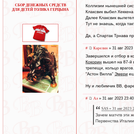
СБОР ДЕНЕЖНЫХ СРЕДСТВ
Коллизии нынешней сис
ДЛЯ ДЕТЕЙ ТОЛИКА ГЕРЦЫНА
Клаксвик выбил Хеккена 
Далее Клаксвик вылетел 
Тут не знаешь, когда та
Да, а Спартак Трнава пр
#
Карелин
» 31 авг 2023
Завершился и отбор в к
Кокорин
вышел на 87-й в
трепещи, кольцо врагов.
"Астон Вилла"
Эмери
ещё
Ну и любимчик ВВ, фарер
#
Ал
» 31 авг 2023 23:40
SAS » 31 авг 2023 
Зачем матчтв эти ж
Первенства Италии,