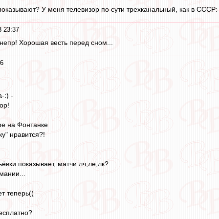
показывают? У меня телевизор по сути трехканальный, как в СССР: 
3 23:37
непр! Хорошая весть перед сном...
16
:) -
ор!
ре на Фонтанке
у" нравится?!
ёвки показывает, матчи лч,ле,лк?
мании...
ет теперь((
бесплатно?