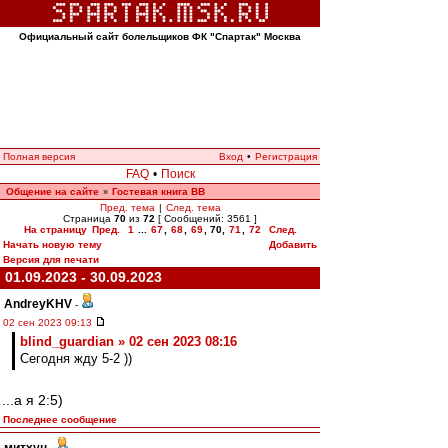
Официальный сайт болельщиков ФК "Спартак" Москва
Полная версия
Вход
•
Регистрация
FAQ
•
Поиск
Общение на сайте
Гостевая книга ВВ
»
Пред. тема
|
След. тема
Страница
70
из
72
[ Сообщений: 3561 ]
На страницу
Пред.
1
...
67
,
68
,
69
,
70
,
71
,
72
След.
Начать новую тему
Добавить
Версия для печати
01.09.2023 - 30.09.2023
AndreyKHV
-
02 сен 2023 09:13
blind_guardian » 02 сен 2023 08:16
Сегодня жду 5-2 ))
...а я 2:5)
Последнее сообщение