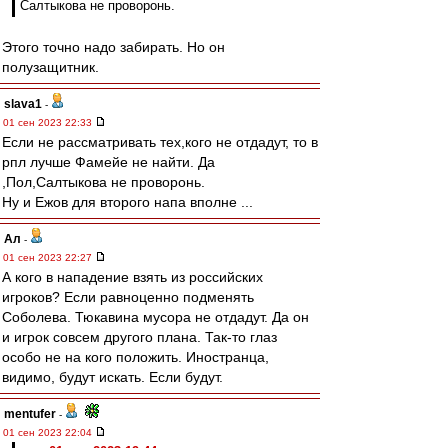
Салтыкова не проворонь.
Этого точно надо забирать. Но он
полузащитник.
slava1
-
01 сен 2023 22:33
Если не рассматривать тех,кого не отдадут, то в
рпл лучше Фамейе не найти. Да
,Пол,Салтыкова не проворонь.
Ну и Ежов для второго напа вполне ...
Ал
-
01 сен 2023 22:27
А кого в нападение взять из российских
игроков? Если равноценно подменять
Соболева. Тюкавина мусора не отдадут. Да он
и игрок совсем другого плана. Так-то глаз
особо не на кого положить. Иностранца,
видимо, будут искать. Если будут.
mentufer
-
01 сен 2023 22:04