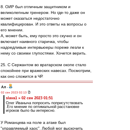
8. ОИР был отличным защитником и
великолепным тренером. Но где-то даже он
может оказаться недостаточно
квалифицирован. И это ответы на вопросы о
его мнении.
А, может быть, ему просто это скучно и он
включает наивного старичка, чтобы
надоедливые интервьюеры пореже лезли к
нему со своими глупостями. Хочется верить.
25. С Сержантом во вратарском окопе стало
спокойнее при вражеских навесах. Посмотрим,
как оно сложится в ЧР.
Ал
-
02 сен 2023 02:13
slava1 » 02 сен 2023 01:51
Олег Иваныча попросить поприсутствовать
.Его мнение по оптимальной расстановке
игроков было бы интересно.
У Романцева на поле а атаке был
"управляемый хаос". Любой мог выскочить