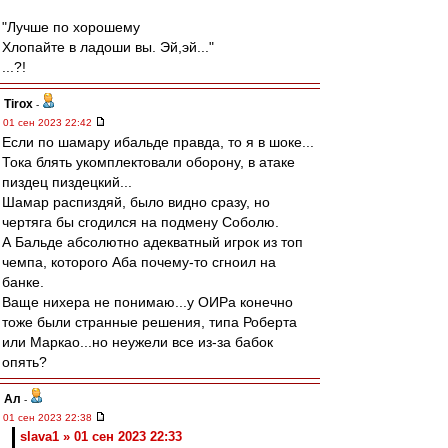
"Лучше по хорошему
Хлопайте в ладоши вы. Эй,эй..."
...?!
Tirox
-
01 сен 2023 22:42
Если по шамару ибальде правда, то я в шоке...
Тока блять укомплектовали оборону, в атаке
пиздец пиздецкий...
Шамар распиздяй, было видно сразу, но
чертяга бы сгодился на подмену Соболю.
А Бальде абсолютно адекватный игрок из топ
чемпа, которого Аба почему-то сгноил на
банке.
Ваще нихера не понимаю...у ОИРа конечно
тоже были странные решения, типа Роберта
или Маркао...но неужели все из-за бабок
опять?
Ал
-
01 сен 2023 22:38
slava1 » 01 сен 2023 22:33