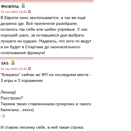
МосфОлд
-
01 сен 2023 23:05
В Европе окно захлопывается, а так же ещё
дохрена где. Всё приличное разобрали,
осталось так себе или шибко упрямые. У нас
хороший шанс, за оставшиеся дни выбрать
лучшего из худших. Надеюсь, что кого-то ведут
и он будет в Спартаке до окончательного
схлопывания фрамуги!
SAS
-
01 сен 2023 22:43
"Клермон" сейчас во ФП на последнем месте -
3 игры и 3 поражения.
Леонид!
Расстроен?
Теряем твоих ставленников суперских и такого
Капитана...эхххх(
-:)
И ставлю песенку себе, в ней такая строка: