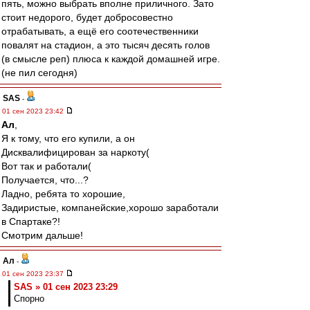
пять, можно выбрать вполне приличного. Зато
стоит недорого, будет добросовестно
отрабатывать, а ещё его соотечественники
повалят на стадион, а это тысяч десять голов
(в смысле реп) плюса к каждой домашней игре.
(не пил сегодня)
SAS
-
01 сен 2023 23:42
Ал
,
Я к тому, что его купили, а он
Дисквалифицирован за наркоту(
Вот так и работали(
Получается, что...?
Ладно, ребята то хорошие,
Задиристые, компанейские,хорошо заработали
в Спартаке?!
Смотрим дальше!
Ал
-
01 сен 2023 23:37
SAS » 01 сен 2023 23:29
Спорно