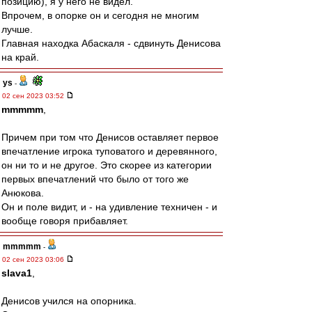
позицию), я у него не видел.
Впрочем, в опорке он и сегодня не многим
лучше.
Главная находка Абаскаля - сдвинуть Денисова
на край.
ys
-
02 сен 2023 03:52
mmmmm
,
Причем при том что Денисов оставляет первое
впечатление игрока туповатого и деревянного,
он ни то и не другое. Это скорее из категории
первых впечатлений что было от того же
Анюкова.
Он и поле видит, и - на удивление техничен - и
вообще говоря прибавляет.
mmmmm
-
02 сен 2023 03:06
slava1
,
Денисов учился на опорника.