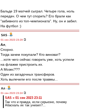
Бальде 19 матчей сыграл. Четыре гола, ноль
передач. О чем тут спорить? Его брали как
"забивного из топ-чемпионата". Ну, он и забил.
На футбол :)
SAS
-
01 сен 2023 23:29
Ал
,
Спорно.
Тогда зачем покупали? Кто виноват?
...хотя чего сейчас говорить уже, хоть успели
на флажке пристроить их.
А Мозес???
Один из загадочных трансферов.
Хоть вылечили его после травмы...
Ал
-
01 сен 2023 23:24
SAS » 01 сен 2023 23:11
Так что и правда, если серьезно, почему
Абаскаль их так унизил?...