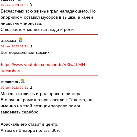
02 сен 2023 01:51
Бесчастных всю жизнь играл нападающего. Но
опорником оставил мусоров в вышке, а каней
лишил чемпионства.
С возрастом меняются люди и роли.
авоська
-
02 сен 2023 01:41
Вот нормальный таджик
https://www.youtube.com/shorts/VXtw4LMH ...
ture=share
mmmmm
-
02 сен 2023 00:51
Мозес всю жизнь играл правого вингера.
Его очень грамотно пригласили к Тедеско, он
именно на этой позиции здорово помог
завоевать серебро.
Абаскаль его ставит в центр.
А там от Виктора пользы 30%.