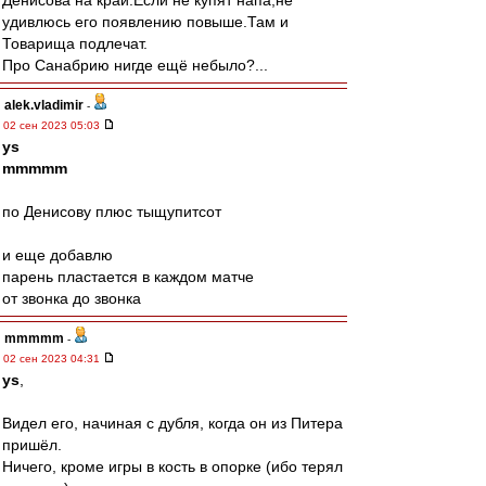
Денисова на край.Если не купят напа,не
удивлюсь его появлению повыше.Там и
Товарища подлечат.
Про Санабрию нигде ещё небыло?...
alek.vladimir
-
02 сен 2023 05:03
ys
mmmmm
по Денисову плюс тыщупитсот
и еще добавлю
парень пластается в каждом матче
от звонка до звонка
mmmmm
-
02 сен 2023 04:31
ys
,
Видел его, начиная с дубля, когда он из Питера
пришёл.
Ничего, кроме игры в кость в опорке (ибо терял