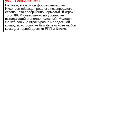
ys » 01 сен 2023 19:44
Не знаю, в какой он форме сейчас, но
Николсон образца прошлого-позапрошлого
сезона - это совершенно нормальный игрок
того ФКСМ совершенно по уровню не
выпадающий и вполне полезный. Мелешин
же это вообще игрок уровня молодежной
команды, который не был бы в основе любой
команды первой десятки РПЛ и близко.
Видимо мы по-разному смотрим футбол)))))
Николсон был пляжным деревом и в прошлом,
и в позапрошлом сезоне. Никогда он не давал
ни малейшего повода усомниться в том, что он
глубокий запас и играть будет только при
полнейшем отсутствии выбора у ГТ. А вот
Мелёшин такой повод давал. И более того - в
условных мусорах он точно боролся бы с
Тюкавиным за место в старте. Или у локов - с
Глушенковым. да, до Соболева он пока по
вполне понятным причинам не дотягивает, но
право на свои 15 минут в матче он уже давно
заработал.
авоська
-