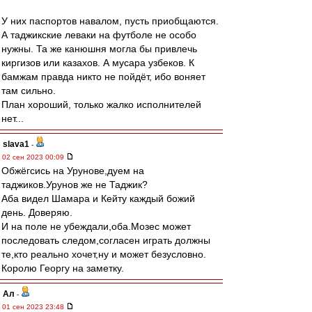
У них паспортов навалом, пусть приобщаются.
А таджикские леваки на футболе не особо
нужны. Та же канюшня могла бы привлечь
киргизов или казахов. А мусара узбеков. К
бамжам правда никто не пойдёт, ибо воняет
там сильно.
План хороший, только жалко исполнителей
нет...
slava1
-
02 сен 2023 00:09
Обжёгсись на Урунове,дуем на
таджиков.Урунов же не Таджик?
Аба видел Шамара и Кейту каждый божий
день. Доверяю.
И на поле не убеждали,оба.Мозес может
последовать следом,согласен играть должны
те,кто реально хочет,ну и может безусловно.
Королю Георгу на заметку.
Ал
-
01 сен 2023 23:48