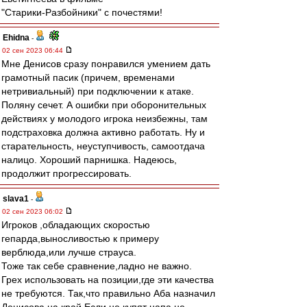
"Старики-Разбойники" с почестями!
Ehidna
-
02 сен 2023 06:44
Мне Денисов сразу понравился умением дать
грамотный пасик (причем, временами
нетривиальный) при подключении к атаке.
Поляну сечет. А ошибки при оборонительных
действиях у молодого игрока неизбежны, там
подстраховка должна активно работать. Ну и
старательность, неуступчивость, самоотдача
налицо. Хороший парнишка. Надеюсь,
продолжит прогрессировать.
slava1
-
02 сен 2023 06:02
Игроков ,обладающих скоростью
гепарда,выносливостью к примеру
верблюда,или лучше страуса.
Тоже так себе сравнение,ладно не важно.
Грех использовать на позиции,где эти качества
не требуются. Так,что правильно Аба назначил