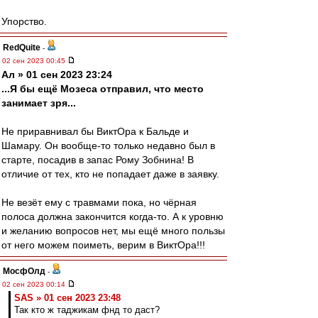
Упорство.
RedQuite
-
02 сен 2023 00:45
Ал » 01 сен 2023 23:24
...Я бы ещё Мозеса отправил, что место
занимает зря...
Не приравнивал бы ВиктОра к Бальде и
Шамару. Он вообще-то только недавно был в
старте, посадив в запас Рому Зобнина! В
отличие от тех, кто не попадает даже в заявку.
Не везёт ему с травмами пока, но чёрная
полоса должна закончится когда-то. А к уровню
и желанию вопросов нет, мы ещё много пользы
от него можем поиметь, верим в ВиктОра!!!
МосфОлд
-
02 сен 2023 00:14
SAS » 01 сен 2023 23:48
Так кто ж таджикам фнд то даст?