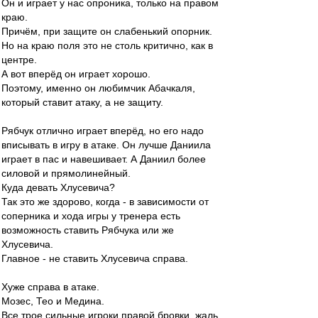
Он и играет у нас опроника, только на правом
краю.
Причём, при защите он слабенький опорник.
Но на краю поля это не столь критично, как в
центре.
А вот вперёд он играет хорошо.
Поэтому, именно он любимчик Абачкаля,
который ставит атаку, а не защиту.
Рябчук отлично играет вперёд, но его надо
вписывать в игру в атаке. Он лучше Даниила
играет в пас и навешивает. А Даниил более
силовой и прямолинейный.
Куда девать Хлусевича?
Так это же здорово, когда - в зависимости от
соперника и хода игры у тренера есть
возможность ставить Рябчука или же
Хлусевича.
Главное - не ставить Хлусевича справа.
Хуже справа в атаке.
Мозес, Тео и Медина.
Все трое сильные игроки правой бровки, жаль