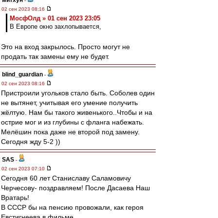
митхун
-
02 сен 2023 08:16
МосфОлд » 01 сен 2023 23:05
В Европе окно захлопывается,
Это на вход закрылось. Просто могут не
продать так замены ему не будет.
blind_guardian
-
02 сен 2023 08:16
Пристроили угольков стало быть. Соболев один
не вытянет, учитывая его умение получить
жёлтую. Нам бы такого живенького..Чтобы и на
острие мог и из глубины с фланга набежать.
Мелёшин пока даже не второй под замену.
Сегодня жду 5-2 ))
SAS
-
02 сен 2023 07:10
Сегодня 60 лет Станиславу Саламовичу
Черчесову- поздравляем! После Дасаева Наш
Вратарь!
В СССР бы на пенсию провожали, как героя
Евстигнеева в фильме