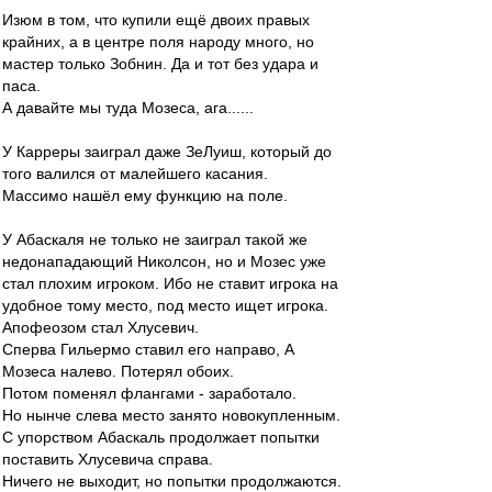
Изюм в том, что купили ещё двоих правых
крайних, а в центре поля народу много, но
мастер только Зобнин. Да и тот без удара и
паса.
А давайте мы туда Мозеса, ага......
У Карреры заиграл даже ЗеЛуиш, который до
того валился от малейшего касания.
Массимо нашёл ему функцию на поле.
У Абаскаля не только не заиграл такой же
недонападающий Николсон, но и Мозес уже
стал плохим игроком. Ибо не ставит игрока на
удобное тому место, под место ищет игрока.
Апофеозом стал Хлусевич.
Сперва Гильермо ставил его направо, А
Мозеса налево. Потерял обоих.
Потом поменял флангами - заработало.
Но нынче слева место занято новокупленным.
С упорством Абаскаль продолжает попытки
поставить Хлусевича справа.
Ничего не выходит, но попытки продолжаются.