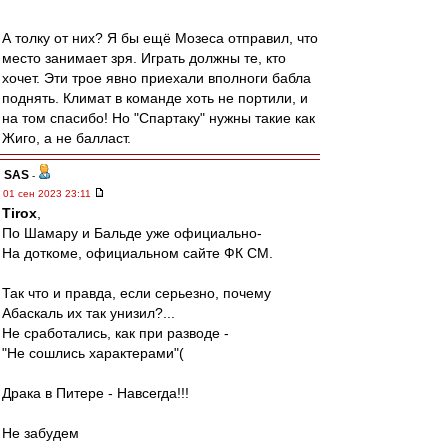
А толку от них? Я бы ещё Мозеса отправил, что
место занимает зря. Играть должны те, кто
хочет. Эти трое явно приехали вполноги бабла
поднять. Климат в команде хоть не портили, и
на том спасибо! Но "Спартаку" нужны такие как
Жиго, а не балласт.
SAS
-
01 сен 2023 23:11
Tirox
,
По Шамару и Бальде уже официально-
На доткоме, официальном сайте ФК СМ.
Так что и правда, если серьезно, почему
Абаскаль их так унизил?...
Не сработались, как при разводе -
"Не сошлись характерами"(
Драка в Питере - Навсегда!!!
Не забудем