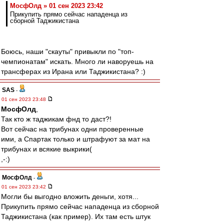
МосфОлд » 01 сен 2023 23:42
Прикупить прямо сейчас нападенца из
сборной Таджикистана
Боюсь, наши "скауты" привыкли по "топ-
чемпионатам" искать. Много ли наворуешь на
трансферах из Ирана или Таджикистана? :)
SAS
-
01 сен 2023 23:48
МосфОлд
,
Так кто ж таджикам фнд то даст?!
Вот сейчас на трибунах одни проверенные
ими, а Спартак только и штрафуют за мат на
трибунах и всякие выкрики(
,-:)
МосфОлд
-
01 сен 2023 23:42
Могли бы выгодно вложить деньги, хотя...
Прикупить прямо сейчас нападенца из сборной
Таджикистана (как пример). Их там есть штук