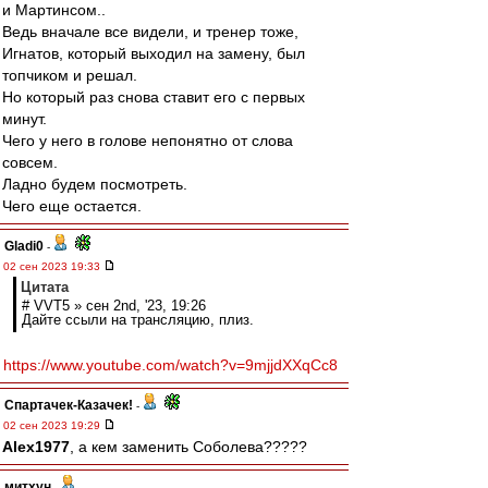
и Мартинсом..
Ведь вначале все видели, и тренер тоже,
Игнатов, который выходил на замену, был
топчиком и решал.
Но который раз снова ставит его с первых
минут.
Чего у него в голове непонятно от слова
совсем.
Ладно будем посмотреть.
Чего еще остается.
Gladi0
-
02 сен 2023 19:33
Цитата
# VVT5 » сен 2nd, '23, 19:26
Дайте ссыли на трансляцию, плиз.
https://www.youtube.com/watch?v=9mjjdXXqCc8
Спартачек-Казачек!
-
02 сен 2023 19:29
Alex1977
, а кем заменить Соболева?????
митхун
-