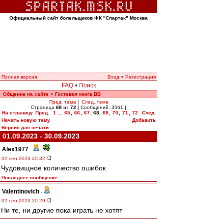
Официальный сайт болельщиков ФК "Спартак" Москва
Полная версия
Вход
•
Регистрация
FAQ
•
Поиск
Общение на сайте
Гостевая книга ВВ
»
Пред. тема
|
След. тема
Страница
68
из
72
[ Сообщений: 3561 ]
На страницу
Пред.
1
...
65
,
66
,
67
,
68
,
69
,
70
,
71
,
72
След.
Начать новую тему
Добавить
Версия для печати
01.09.2023 - 30.09.2023
Alex1977
-
02 сен 2023 20:32
Чудовищное количество ошибок
Последнее сообщение
Valentinovich
-
02 сен 2023 20:29
Ни те, ни другие пока играть не хотят