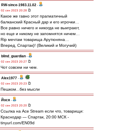
RW-since-1983.11.02
-
02 сен 2023 20:28
Какое же гавно этот прагматичный
балканский Красный дар и его игрочки…
Все равно ничего и никогда не выиграют,
но еще и никому не запомнятся ничем…
Rip мечтам товарища Арутюняна…
Вперед, Спартак)! (Великий и Могучий)
blind_guardian
-
02 сен 2023 20:27
Чот совсем ни чем.
Alex1977
-
02 сен 2023 20:23
Пешком...без мысли
Йося
-
02 сен 2023 20:20
Ссылка на Ace Stream если что, товарищи:
Краснодар — Спартак, 20:00 МСК -
tinyurl.com/EN09d