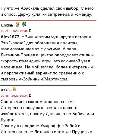
Ну что же Абаскаль сделал свой выбор. С него
и спрос. Держу кулачки за тренера и команду.
Ehidna
-
02 сен 2023 19:36
Alex1977
, с Зиньковским чуть другая история.
Это "краска" для обогащения палитры,
взаимозаменяемая с другими. А пара
Литвинов-Пруцев в центре определяет стиль и
скорость командной игры, это ключевой узел
механизма. На мой взгляд, более интересный
и перспективный вариант по сравнению с
Умяровым-Зобниным/Мартинсом.
as78
-
02 сен 2023 19:34
Состав мягко скажем странноват, кмк.
Интересно послушать все таки нашего
изобретателя, почему Джикия, а не Бабич, или
Дуарте...
Почему в середине Умярофф с Зобой и
Игнатовым, а не Литвинов с тем же Пруцевым