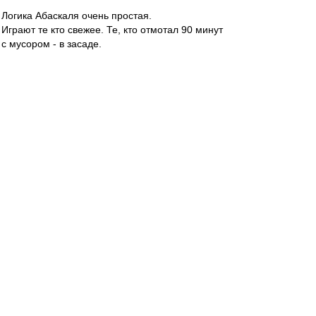
Логика Абаскаля очень простая.
Играют те кто свежее. Те, кто отмотал 90 минут
с мусором - в засаде.
Мне тоже кое кто из тех ребят больше
нравится.
Карелин
-
02 сен 2023 19:20
yamse
, По-моему, такой приоритет только у
Рассказова, писали об этом. По Шитову не
помню таких сообщений.
Valentinovich
-
02 сен 2023 19:19
yamse » 02 сен 2023 19:14
У Краснодара все сильнейшие, тяжело будет(
Ща выйдем в первом тайме трешку отгрузим и
дальше спокойно доиграем
yamse
-
02 сен 2023 19:14
Карелин » 02 сен 2023 19:08