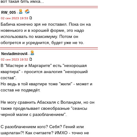
вот такая блть имха...
RW_005
-
02 сен 2023 19:53
Бабича конечно зря не поставил. Пока он на
новенького и в хорошей форме, это надо
использовать по максимуму. Потом он
оботрется и усреднится, будет уже не то.
Nevladimirovi4
-
02 сен 2023 19:52
В "Мастере и Маргарите" есть "нехорошая
квартира" - просится аналогия "нехороший
состав".
Но ведь в той квартире тоже "жили" - может и
состав не подведёт.
Не могу сравнить Абаскаля с Воландом, но он
также проделывает своеобразные "сеансы
черной магии с разоблачением".
С разоблачением кого? Себя? Гений или
шарлатан?! Как считаете? ИМХО - точно не