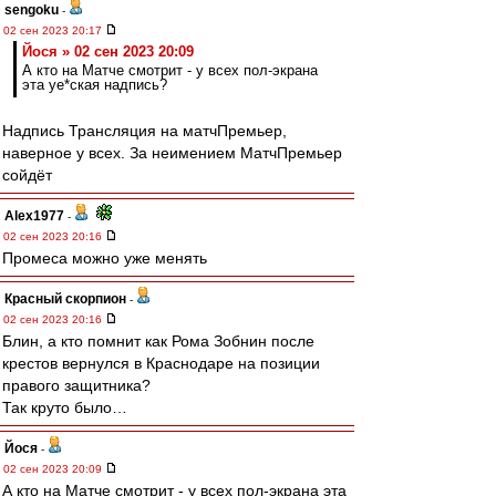
sengoku
-
02 сен 2023 20:17
Йося » 02 сен 2023 20:09
А кто на Матче смотрит - у всех пол-экрана
эта уе*ская надпись?
Надпись Трансляция на матчПремьер,
наверное у всех. За неимением МатчПремьер
сойдёт
Alex1977
-
02 сен 2023 20:16
Промеса можно уже менять
Красный скорпион
-
02 сен 2023 20:16
Блин, а кто помнит как Рома Зобнин после
крестов вернулся в Краснодаре на позиции
правого защитника?
Так круто было…
Йося
-
02 сен 2023 20:09
А кто на Матче смотрит - у всех пол-экрана эта