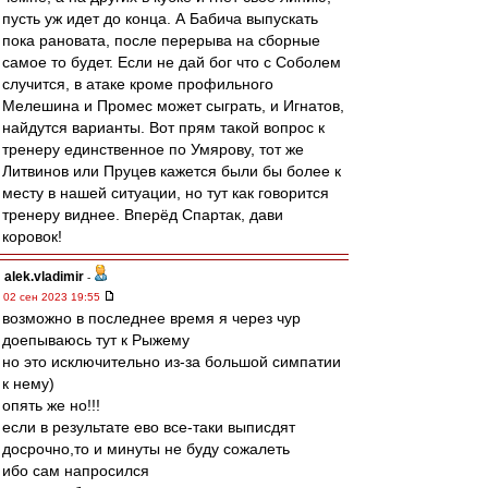
пусть уж идет до конца. А Бабича выпускать
пока рановата, после перерыва на сборные
самое то будет. Если не дай бог что с Соболем
случится, в атаке кроме профильного
Мелешина и Промес может сыграть, и Игнатов,
найдутся варианты. Вот прям такой вопрос к
тренеру единственное по Умярову, тот же
Литвинов или Пруцев кажется были бы более к
месту в нашей ситуации, но тут как говорится
тренеру виднее. Вперёд Спартак, дави
коровок!
alek.vladimir
-
02 сен 2023 19:55
возможно в последнее время я через чур
доепываюсь тут к Рыжему
но это исключительно из-за большой симпатии
к нему)
опять же но!!!
если в результате ево все-таки выписдят
досрочно,то и минуты не буду сожалеть
ибо сам напросился