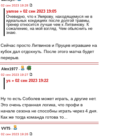
02 сен 2023 19:28
yamse » 02 сен 2023 19:05
Очевидно, что к Умярову, находящемуся не в
идеальных кондициях после долгой травмы,
тренер относится лучше чем к Литвинову. К
сожалению, на мой взгляд. Чем обьяснить не
знаю.
Сейчас просто Литвинов и Пруцев игравшие на
кубок дал отдохнуть. После этого матча будет
перерыв.
Alex1977
-
02 сен 2023 19:27
ys » 02 сен 2023 19:22
Ну то есть Соболев может играть, а другие нет.
Это очень странная логика, что профи в
начале сезона не способны играть через 4 дня.
Как же тогда команда готова то...
VVT5
-
02 сен 2023 19:26