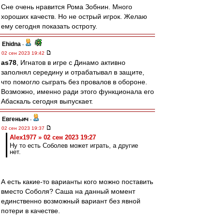
Сне очень нравится Рома Зобнин. Много
хороших качеств. Но не острый игрок. Желаю
ему сегодня показать остроту.
Ehidna
-
02 сен 2023 19:42
as78
, Игнатов в игре с Динамо активно
заполнял середину и отрабатывал в защите,
что помогло сыграть без провалов в обороне.
Возможно, именно ради этого функционала его
Абаскаль сегодня выпускает.
Евгеньич
-
02 сен 2023 19:37
Alex1977 » 02 сен 2023 19:27
Ну то есть Соболев может играть, а другие
нет.
А есть какие-то варианты кого можно поставить
вместо Соболя? Саша на данный момент
единственно возможный вариант без явной
потери в качестве.