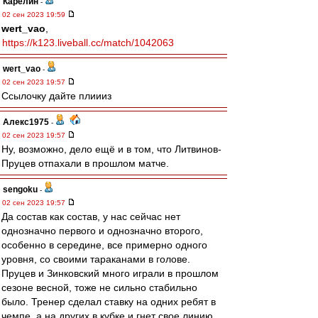
Карелин
-
02 сен 2023 19:59
wert_vao
,
https://k123.liveball.cc/match/1042063
wert_vao
-
02 сен 2023 19:57
Ссылочку дайте плиииз
Алекс1975
-
02 сен 2023 19:57
Ну, возможно, дело ещё и в том, что Литвинов-
Пруцев отпахали в прошлом матче.
sengoku
-
02 сен 2023 19:57
Да состав как состав, у нас сейчас нет
однозначно первого и однозначно второго,
особенно в середине, все примерно одного
уровня, со своими тараканами в голове.
Пруцев и Зинковский много играли в прошлом
сезоне весной, тоже не сильно стабильно
было. Тренер сделал ставку на одних ребят в
чемпе, а на других в кубке и гнет свое линию,