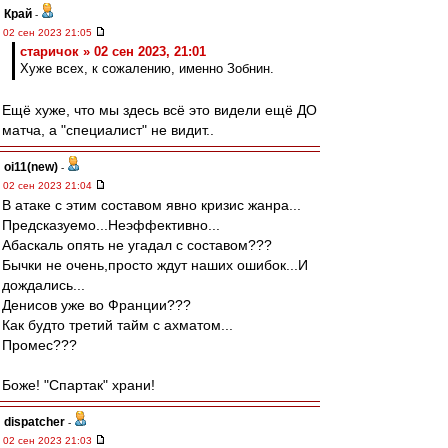
Край
-
02 сен 2023 21:05
старичок » 02 сен 2023, 21:01
Хуже всех, к сожалению, именно Зобнин.
Ещё хуже, что мы здесь всё это видели ещё ДО
матча, а "специалист" не видит..
oi11(new)
-
02 сен 2023 21:04
В атаке с этим составом явно кризис жанра...
Предсказуемо...Неэффективно...
Абаскаль опять не угадал с составом???
Бычки не очень,просто ждут наших ошибок...И
дождались...
Денисов уже во Франции???
Как будто третий тайм с ахматом...
Промес???
Боже! "Спартак" храни!
dispatcher
-
02 сен 2023 21:03