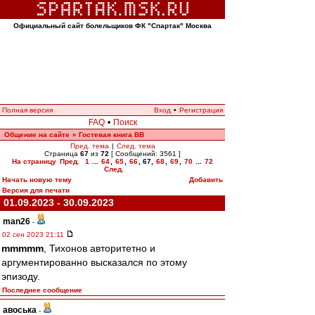
Официальный сайт болельщиков ФК "Спартак" Москва
Полная версия
Вход
•
Регистрация
FAQ
•
Поиск
Общение на сайте
Гостевая книга ВВ
»
Пред. тема
|
След. тема
Страница
67
из
72
[ Сообщений: 3561 ]
На страницу
Пред.
1
...
64
,
65
,
66
,
67
,
68
,
69
,
70
...
72
След.
Начать новую тему
Добавить
Версия для печати
01.09.2023 - 30.09.2023
man26
-
02 сен 2023 21:11
mmmmm
, Тихонов авторитетно и
аргументированно высказался по этому
эпизоду.
Последнее сообщение
авоська
-