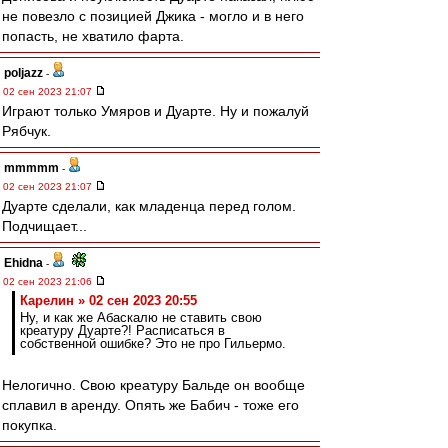
не повезло с позицией Джика - могло и в него
попасть, не хватило фарта.
poljazz
-
02 сен 2023 21:07
Играют только Умяров и Дуарте. Ну и пожалуй
Рябчук.
mmmmm
-
02 сен 2023 21:07
Дуарте сделали, как младенца перед голом.
Подчищает...
Ehidna
-
02 сен 2023 21:06
Карелин » 02 сен 2023 20:55
Ну, и как же Абаскалю не ставить свою
креатуру Дуарте?! Расписаться в
собственной ошибке? Это не про Гильермо.
Нелогично. Свою креатуру Бальде он вообще
сплавил в аренду. Опять же Бабич - тоже его
покупка.