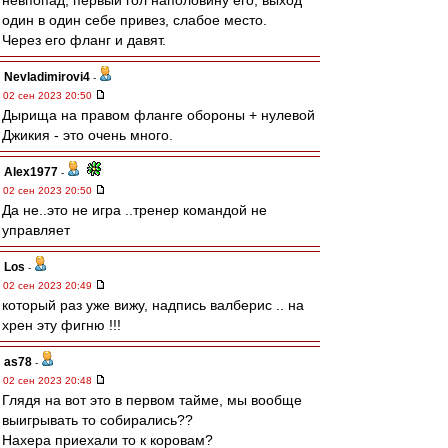
невпопад, первый гол наполовину его, выход
один в один себе привез, слабое место.
Через его фланг и давят.
Nevladimirovi4
-
02 сен 2023 20:50
Дырища на правом фланге обороны + нулевой
Джикия - это очень много.
Alex1977
-
02 сен 2023 20:50
Да не..это не игра ..тренер командой не
управляет
Los
-
02 сен 2023 20:49
который раз уже вижу, надпись валберис .. на
хрен эту фигню !!!
as78
-
02 сен 2023 20:48
Глядя на вот это в первом тайме, мы вообще
выигрывать то собирались??
Нахера приехали то к коровам?