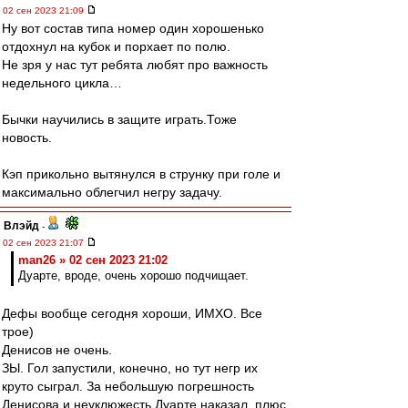
02 сен 2023 21:09
Ну вот состав типа номер один хорошенько
отдохнул на кубок и порхает по полю.
Не зря у нас тут ребята любят про важность
недельного цикла…
Бычки научились в защите играть.Тоже
новость.
Кэп прикольно вытянулся в струнку при голе и
максимально облегчил негру задачу.
Влэйд
-
02 сен 2023 21:07
man26 » 02 сен 2023 21:02
Дуарте, вроде, очень хорошо подчищает.
Дефы вообще сегодня хороши, ИМХО. Все
трое)
Денисов не очень.
ЗЫ. Гол запустили, конечно, но тут негр их
круто сыграл. За небольшую погрешность
Денисова и неуклюжесть Дуарте наказал, плюс