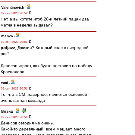
Valentinovich
-
02 сен 2023 20:52
Нет, а вы хотите чтоб 20-и летний пацан два
матча в неделю выдавал?
man26
-
02 сен 2023 20:51
poljazz
, Джикия? Который спас в очередной
раз?
Денисов играет, как будто поставил на победу
Краснодара.
wod
-
02 сен 2023 20:51
То, что в СМ, наверное, является основной -
очень ватная команда
Влэйд
-
02 сен 2023 20:50
Денисов сегодня не очень.
Какой-то деревянный, всем мешает, много