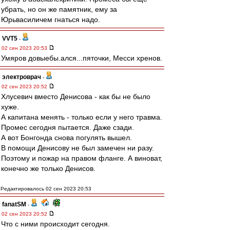
убрать, но он же памятник, ему за
Юрьвасиличем гнаться надо.
VVT5
-
02 сен 2023 20:53
Умяров довыебы.ался...пяточки, Месси хренов.
электроврач
-
02 сен 2023 20:52
Хлусевич вместо Денисова - как бы не было
хуже.
А капитана менять - только если у него травма.
Промес сегодня пытается. Даже сзади.
А вот Бонгонда снова погулять вышел.
В помощи Денисову не был замечен ни разу.
Поэтому и пожар на правом фланге. А виноват,
конечно же только Денисов.
Редактировалось 02 сен 2023 20:53
fanatSM
-
02 сен 2023 20:52
Что с ними происходит сегодня.