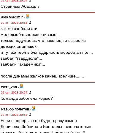
02 сен 2023 20:54
Странный Абаскаль.
alek.vladimir
-
02 сен 2023 20:54
как же заебали эти
молодыеблтьперспективные...
только подумаешь что наконец-то вырос из
детских штанишек..
и тут же тебя в благодарность мордой ап пол...
заебал "гвардиола"...
заебали "академики"...
после динамы жалкое канеш зрелище.......
wert_vao
-
02 сен 2023 20:54
Команда заболела корью?
Разбор полетов
-
02 сен 2023 20:53
Если в перерыве не будет сразу замен
Денисова, Зобнина и Бонгонды - окончательно
ухожу в абаскалекритики. Промеса бы ещё