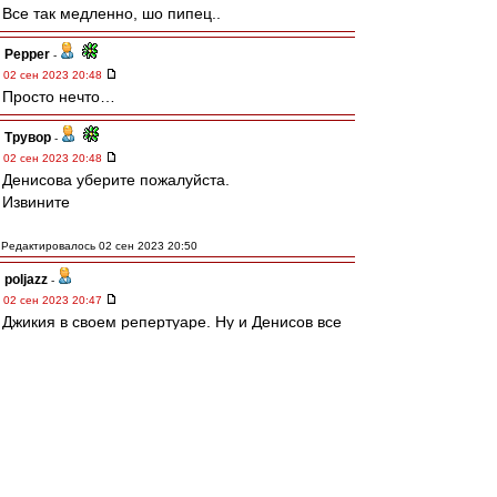
Все так медленно, шо пипец..
Pepper
-
02 сен 2023 20:48
Просто нечто…
Трувор
-
02 сен 2023 20:48
Денисова уберите пожалуйста.
Извините
Редактировалось 02 сен 2023 20:50
poljazz
-
02 сен 2023 20:47
Джикия в своем репертуаре. Ну и Денисов все
врем невпопад.
man26
-
02 сен 2023 20:47
Когда же Денисова сегодня заменят????
BAV1982
-
02 сен 2023 20:47