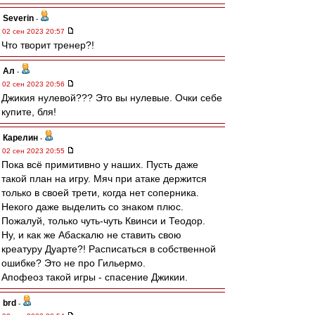
Severin
-
02 сен 2023 20:57
Что творит тренер?!
Ал
-
02 сен 2023 20:56
Джикия нулевой??? Это вы нулевые. Очки себе
купите, бля!
Карелин
-
02 сен 2023 20:55
Пока всё примитивно у наших. Пусть даже
такой план на игру. Мяч при атаке держится
только в своей трети, когда нет соперника.
Некого даже выделить со знаком плюс.
Пожалуй, только чуть-чуть Квинси и Теодор.
Ну, и как же Абаскалю не ставить свою
креатуру Дуарте?! Расписаться в собственной
ошибке? Это не про Гильермо.
Апофеоз такой игры - спасение Джикии.
brd
-