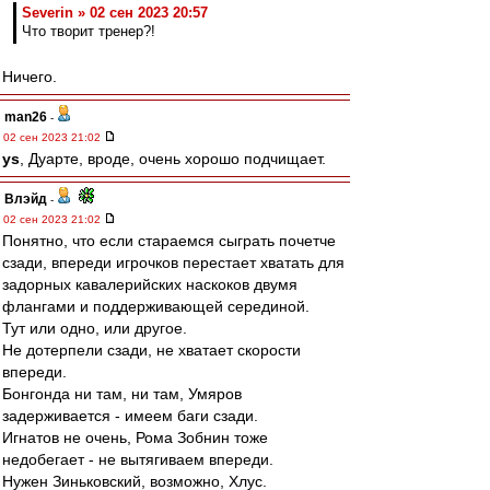
Severin » 02 сен 2023 20:57
Что творит тренер?!
Ничего.
man26
-
02 сен 2023 21:02
ys
, Дуарте, вроде, очень хорошо подчищает.
Влэйд
-
02 сен 2023 21:02
Понятно, что если стараемся сыграть почетче
сзади, впереди игрочков перестает хватать для
задорных кавалерийских наскоков двумя
флангами и поддерживающей серединой.
Тут или одно, или другое.
Не дотерпели сзади, не хватает скорости
впереди.
Бонгонда ни там, ни там, Умяров
задерживается - имеем баги сзади.
Игнатов не очень, Рома Зобнин тоже
недобегает - не вытягиваем впереди.
Нужен Зиньковский, возможно, Хлус.