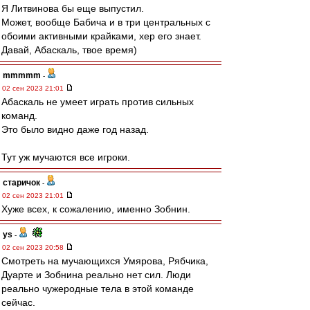
Я Литвинова бы еще выпустил.
Может, вообще Бабича и в три центральных с
обоими активными крайками, хер его знает.
Давай, Абаскаль, твое время)
mmmmm
-
02 сен 2023 21:01
Абаскаль не умеет играть против сильных
команд.
Это было видно даже год назад.
Тут уж мучаются все игроки.
старичок
-
02 сен 2023 21:01
Хуже всех, к сожалению, именно Зобнин.
ys
-
02 сен 2023 20:58
Смотреть на мучающихся Умярова, Рябчика,
Дуарте и Зобнина реально нет сил. Люди
реально чужеродные тела в этой команде
сейчас.