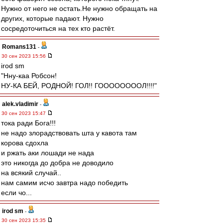
Нужно от него не остать.Не нужно обращать на
других, которые падают. Нужно
сосредоточиться на тех кто растёт.
Romans131
-
30 сен 2023 15:56
irod sm
"Нну-каа Робсон!
НУ-КА БЕЙ, РОДНОЙ! ГОЛ!! ГООООООООЛ!!!!"
alek.vladimir
-
30 сен 2023 15:47
тока ради Бога!!!
не надо злорадствовать шта у кавота там
корова сдохла
и ржать аки лошади не нада
это никогда до добра не доводило
на всякий случай..
нам самим исчо завтра надо победить
если чо...
irod sm
-
30 сен 2023 15:35