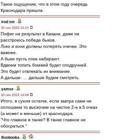
Такое ощущение, что в этом году очередь
Краснодара пришла.
irod sm
-
30 сен 2023 14:10
Пофиг на результат в Казани, даже не
расстроюсь победе быков.
Локо и кони должны потерять очечки. Это
важнее.
А быки пусть пока набирают.
Вдвоем топить бомжей будет сподручней.
Это будет отвлекать их внимание.
А дальше- … дальше будем смотреть.
yamse
-
30 сен 2023 14:08
Итого, в сухом остатке, если завтра сами не
оплошаем то выскочим на чистое 2-е в 5 очках
(а может и меньше) от краснодара.
"Что главное в танке? В танке главное не
обосраться."
Boobooka
-