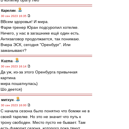
В копилку брату Лео
Карелин
-
30 сен 2023 16:35
ВВсем здоровья! И мира.
Фарм-тренер Юран подсуропил хотелке.
Ничего, у нас в загашнике ещё один есть.
Антизаговор продолжается, так понимаю.
Вчера ЭСК, сегодня "Оренбург". Или
заманывают?
Kuzma
-
30 сен 2023 16:14
Да уж, из-за этого Оренбурга привычная
картина
мира пошатнулась)
Шо деется)
митхун
-
30 сен 2023 16:00
С начала сезона было понятно что бомжи не в
своей тарелке. Но это не значит что путь к
трону свободен. Место пусто не бывает. Там
есть фаворит сезона, которого пока тянут.