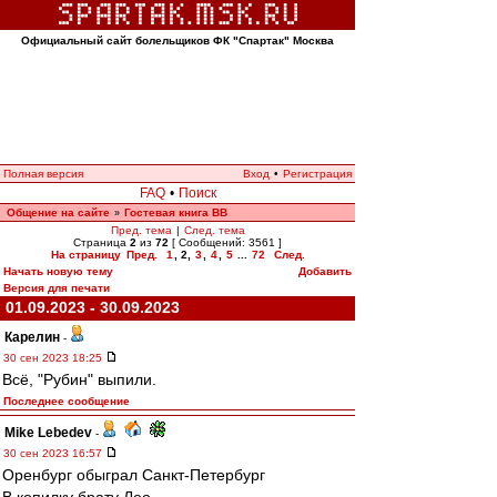
Официальный сайт болельщиков ФК "Спартак" Москва
Полная версия
Вход
•
Регистрация
FAQ
•
Поиск
Общение на сайте
Гостевая книга ВВ
»
Пред. тема
|
След. тема
Страница
2
из
72
[ Сообщений: 3561 ]
На страницу
Пред.
1
,
2
,
3
,
4
,
5
...
72
След.
Начать новую тему
Добавить
Версия для печати
01.09.2023 - 30.09.2023
Карелин
-
30 сен 2023 18:25
Всё, "Рубин" выпили.
Последнее сообщение
Mike Lebedev
-
30 сен 2023 16:57
Оренбург обыграл Санкт-Петербург