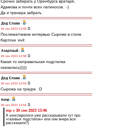
Срочно забирать у Оренбурга вратаря,
Адамова и почти всех латиносов. :-)
Да и тренера забрать
Дед Слава
-
30 сен 2023 13:58
Послематчевом интервью Сырожи в стиле
Картохи :evil:
Азартный
-
30 сен 2023 13:58
Какая то неправильная подстилка
оказалась)))))
Дед Слава
-
30 сен 2023 13:54
Сырожа на трауре. :D
konp
-
30 сен 2023 13:54
mp » 30 сен 2023 13:46
А конспирологи уже рассказывали тут про
«газовых подстилок» или они вчера все
рассказали?)