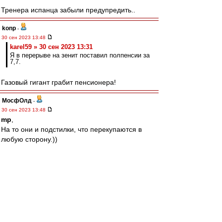
Тренера испанца забыли предупредить..
konp
-
30 сен 2023 13:48
karel59 » 30 сен 2023 13:31
Я в перерыве на зенит поставил полпенсии за
7,7.
Газовый гигант грабит пенсионера!
МосфОлд
-
30 сен 2023 13:48
mp
,
На то они и подстилки, что перекупаются в
любую сторону.))
Вот в следующем туре с другими подстилками
бамжам играть. Посмотрим, посмотрим...
Редактировалось 30 сен 2023 13:51
Дед Слава
-
30 сен 2023 13:48
Смотрю футбол, в общем то невзрачный матч.