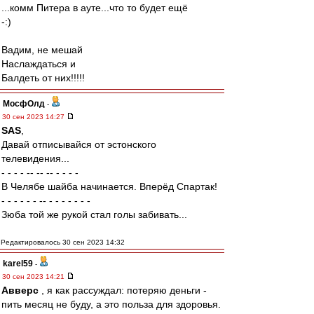
...комм Питера в ауте...что то будет ещё
-:)
Вадим, не мешай
Наслаждаться и
Балдеть от них!!!!!
МосфОлд
-
30 сен 2023 14:27
SAS
,
Давай отписывайся от эстонского
телевидения...
- - - - -- -- -- - - - -
В Челябе шайба начинается. Вперёд Спартак!
- - - - - - -- - - - - - - -
Зюба той же рукой стал голы забивать...
Редактировалось 30 сен 2023 14:32
karel59
-
30 сен 2023 14:21
Авверс
, я как рассуждал: потеряю деньги -
пить месяц не буду, а это польза для здоровья.