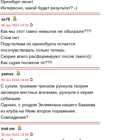
Оренбург-зенит
Интересно, какой будет результат?:-)
as78
-
30 сен 2023 14:01
Как мы этот гавно немытое не обыграли???
Слов нет.
Подстилкам из ориенбурга остается
посочувствовать только теперь.
Скорее всего расформируют после такого))
Как сцуки посмели то??!!
yamse
-
30 сен 2023 14:00
С сухим, громким треском рухнула теория
заговора местных всезнаек, рухнула к херам
собачьим
Однако, с уходом Зелимхана нашего Бакаева
из клуба на Неве второе поражение.
Совпадение?
irod sm
-
30 сен 2023 13:59