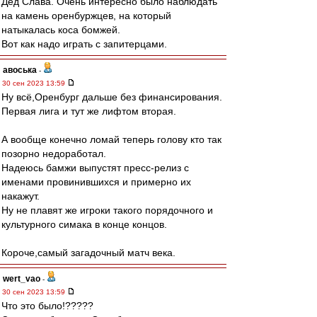
Дед Слава. Очень интересно было наблюдать
на камень оренбуржцев, на который
натыкалась коса бомжей.
Вот как надо играть с запитерцами.
авоська
-
30 сен 2023 13:59
Ну всё,Оренбург дальше без финансирования.
Первая лига и тут же лифтом вторая.
А вообще конечно ломай теперь голову кто так
позорно недоработал.
Надеюсь бамжи выпустят пресс-релиз с
именами провинившихся и примерно их
накажут.
Ну не плавят же игроки такого порядочного и
культурного симака в конце концов.
Короче,самый загадочный матч века.
wert_vao
-
30 сен 2023 13:59
Что это было!?????