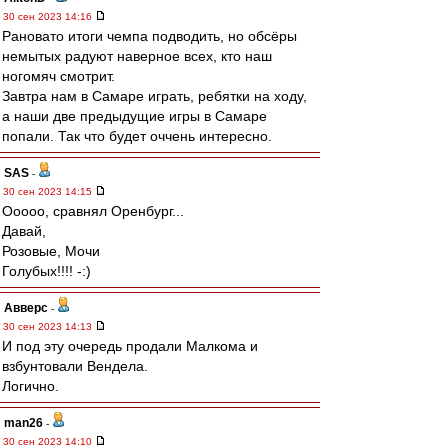
30 сен 2023 14:16
Рановато итоги чемпа подводить, но обсёры
немытых радуют наверное всех, кто наш
ногомяч смотрит.
Завтра нам в Самаре играть, ребятки на ходу,
а наши две предыдущие игры в Самаре
попали. Так что будет оччень интересно.
SAS
-
30 сен 2023 14:15
Ооооо, сравнял Оренбург...
Давай,
Розовые, Мочи
Голубых!!!! -:)
Авверс
-
30 сен 2023 14:13
И под эту очередь продали Малкома и
взбунтовали Вендела.
Логично.
man26
-
30 сен 2023 14:10