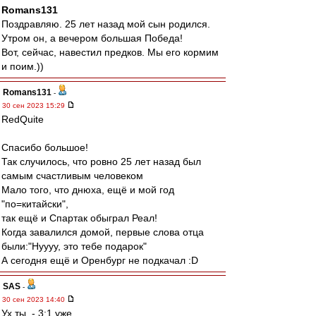
Romans131
Поздравляю. 25 лет назад мой сын родился.
Утром он, а вечером большая Победа!
Вот, сейчас, навестил предков. Мы его кормим
и поим.))
Romans131
-
30 сен 2023 15:29
RedQuite
Спасибо большое!
Так случилось, что ровно 25 лет назад был
самым счастливым человеком
Мало того, что днюха, ещё и мой год
"по=китайски",
так ещё и Спартак обыграл Реал!
Когда завалился домой, первые слова отца
были:"Нуууу, это тебе подарок"
А сегодня ещё и Оренбург не подкачал :D
SAS
-
30 сен 2023 14:40
Ух ты. - 3:1 уже