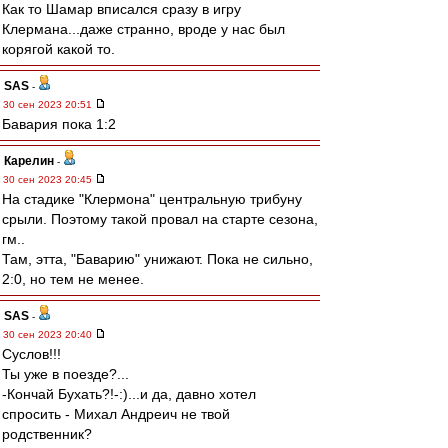
Как то Шамар вписался сразу в игру
Клермана...даже странно, вроде у нас был
корягой какой то.
SAS
-
30 сен 2023 20:51
Бавария пока 1:2
Карелин
-
30 сен 2023 20:45
На стадике "Клермона" центральную трибуну
срыли. Поэтому такой провал на старте сезона,
гм..
Там, этта, "Баварию" унижают. Пока не сильно,
2:0, но тем не менее.
SAS
-
30 сен 2023 20:40
Суслов!!!
Ты уже в поезде?...
-Кончай Бухать?!-:)...и да, давно хотел
спросить - Михал Андреич не твой
родственник?