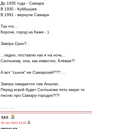
До 1935 года - Самара
В 1935 - Куйбышев
В 1991 - вернули Самара
Так что....
Короче, город на Каме -:)
Завтра Срач?...
...ладно, поставлю как я на ночь...
Салтыкову, она, как известно, Клёвая?!
А вот "сынок" ее Самарский??? ....
Завтра ожидается там Аншлаг...
Перед игрой будет Салтыкова петь какую то
песню про Самару-городок?!?!
... ... ....
SAS
-
30 сен 2023 22:03
авоська
,