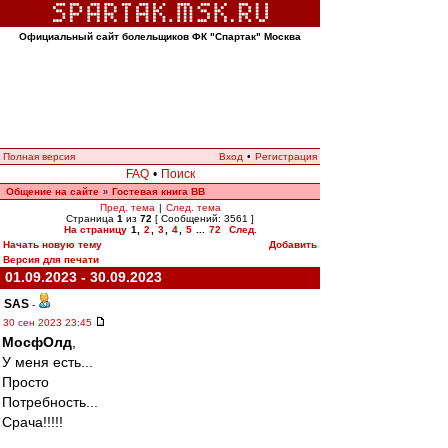
Официальный сайт болельщиков ФК "Спартак" Москва
Полная версия
Вход
•
Регистрация
FAQ
•
Поиск
Общение на сайте
Гостевая книга ВВ
»
Пред. тема
|
След. тема
Страница
1
из
72
[ Сообщений: 3561 ]
На страницу
1
,
2
,
3
,
4
,
5
...
72
След.
Начать новую тему
Добавить
Версия для печати
01.09.2023 - 30.09.2023
SAS
-
30 сен 2023 23:45
МосфОлд
,
У меня есть...
Просто
Потребность...
Срача!!!!!