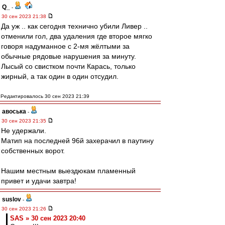
Q_
-
30 сен 2023 21:38
Да уж .. как сегодня технично убили Ливер ..
отменили гол, два удаления где второе мягко
говоря надуманное с 2-мя жёлтыми за
обычные рядовые нарушения за минуту.
Лысый со свистком почти Карась, только
жирный, а так один в один отсудил.
Редактировалось 30 сен 2023 21:39
авоська
-
30 сен 2023 21:35
Не удержали.
Матип на последней 96й захерачил в паутину
собственных ворот.
Нашим местным выездюкам пламенный
привет и удачи завтра!
suslov
-
30 сен 2023 21:26
SAS » 30 сен 2023 20:40