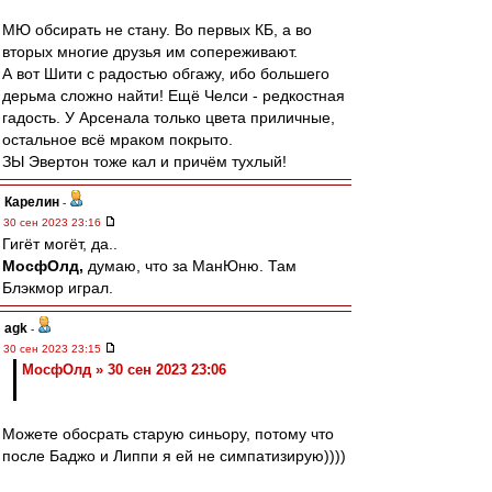
МЮ обсирать не стану. Во первых КБ, а во
вторых многие друзья им сопереживают.
А вот Шити с радостью обгажу, ибо большего
дерьма сложно найти! Ещё Челси - редкостная
гадость. У Арсенала только цвета приличные,
остальное всё мраком покрыто.
ЗЫ Эвертон тоже кал и причём тухлый!
Карелин
-
30 сен 2023 23:16
Гигёт могёт, да..
МосфОлд,
думаю, что за МанЮню. Там
Блэкмор играл.
agk
-
30 сен 2023 23:15
МосфОлд » 30 сен 2023 23:06
Можете обосрать старую синьору, потому что
после Баджо и Липпи я ей не симпатизирую))))