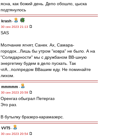
ясна, как божий день. Депо обошло, цыска
подтянулось
krash
-
30 сен 2023 21:13
SAS
Молчание ягнят, Санек. Ах, Самара-
городок...Лишь бы утром "ковра" не было. А на
"Солидарности" мы с дружбаном ВВ-шную
энергетику будем в дело пускать. Так
чтА...полпредом ВВашим еду. Не поминайте
лихом.
mmmmm
-
30 сен 2023 20:59
Оренгаз обыграл Петергаз
Это раз.
В бутылку бразерз-карамазерс.
VVT5
-
30 сен 2023 20:54