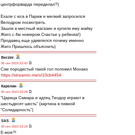
центрфорварда переделал?)
Ехали с юга в Париж и мелкий запросился
Велодром посмотреть.
Зашли в местный магазин и купили ему майку
Жиго с 4м номером.Счастье у ребенка!)
Продавец еще удивлялся почему именно
Жиго.Пришлось объяснить)
Berzini
-
30 сен 2023 22:42
Сэм породистый такой гол положил Монако
https://streamin.me/v/10cb4454
Карелин
-
30 сен 2023 22:29
"Царица Самара и адтец Теодор играют в
шестьдесят шесть" (картина в пивной
"Солидарность")
SAS
-
30 сен 2023 22:19
Е-мое?!