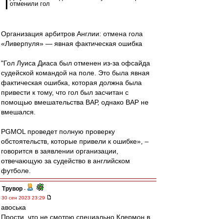
отменили гол
Организация арбитров Англии: отмена гола
«Ливерпуля» — явная фактическая ошибка
"Гол Луиса Диаса был отменен из-за офсайда
судейской командой на поле. Это была явная
фактическая ошибка, которая должна была
привести к тому, что гол был засчитан с
помощью вмешательства ВАР, однако ВАР не
вмешался.
PGMOL проведет полную проверку
обстоятельств, которые привели к ошибке», –
говорится в заявлении организации,
отвечающую за судейство в английском
футболе.
Трувор
-
30 сен 2023 23:29
авоська
Прости, что не смотрю специально Клермон в