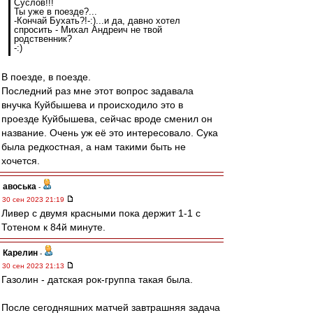
Суслов!!!
Ты уже в поезде?...
-Кончай Бухать?!-:)...и да, давно хотел
спросить - Михал Андреич не твой
родственник?
-:)
В поезде, в поезде.
Последний раз мне этот вопрос задавала
внучка Куйбышева и происходило это в
проезде Куйбышева, сейчас вроде сменил он
название. Очень уж её это интересовало. Сука
была редкостная, а нам такими быть не
хочется.
авоська
-
30 сен 2023 21:19
Ливер с двумя красными пока держит 1-1 с
Тотеном к 84й минуте.
Карелин
-
30 сен 2023 21:13
Газолин - датская рок-группа такая была.
После сегодняшних матчей завтрашняя задача