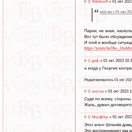
#
Nikiforoff
» 01 окт 202
irod sm » 01 окт 2
Парни, не знаю, наскол
Вот тут было обсуждени
И этой и вообще ситуац
https://youtu.be/Hu-_lAc
#
gmk
» 01 окт 2023 10:
а когда у Георгия контр
Редактировалось 01 окт 202
#
irod sm
» 01 окт 2023 1
Судя по всему, стороны 
Жаль, думал договорятс
#
МосфОлд
» 01 окт 202
Этот агент Шпинёв дове
Это воспринимают как ко