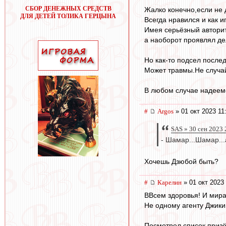
СБОР ДЕНЕЖНЫХ СРЕДСТВ
Жалко конечно,если не д
ДЛЯ ДЕТЕЙ ТОЛИКА ГЕРЦЫНА
Всегда нравился и как иг
Имея серьёзный авторите
а наоборот проявлял де
Но как-то подсел после
Может травмы.Не случай
В любом случае надеемся
#
Argos
» 01 окт 2023 11
SAS » 30 сен 2023 
- Шамар...Шамар...
Хочешь Дзюбой быть?
#
Карелин
» 01 окт 2023 
ВВсем здоровья! И мира
Не одному агенту Джикии
Посмотрел список призё