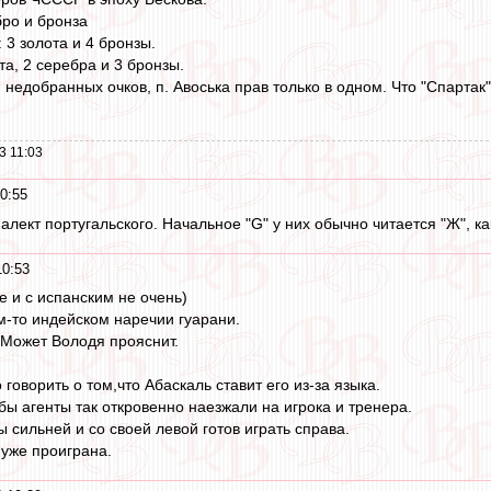
бро и бронза
 3 золота и 4 бронзы.
та, 2 серебра и 3 бронзы.
, недобранных очков, п. Авоська прав только в одном. Что "Спарта
.
3 11:03
0:55
иалект португальского. Начальное "G" у них обычно читается "Ж", ка
10:53
те и с испанским не очень)
ом-то индейском наречии гуарани.
.Может Володя прояснит.
говорить о том,что Абаскаль ставит его из-за языка.
бы агенты так откровенно наезжали на игрока и тренера.
ы сильней и со своей левой готов играть справа.
уже проиграна.