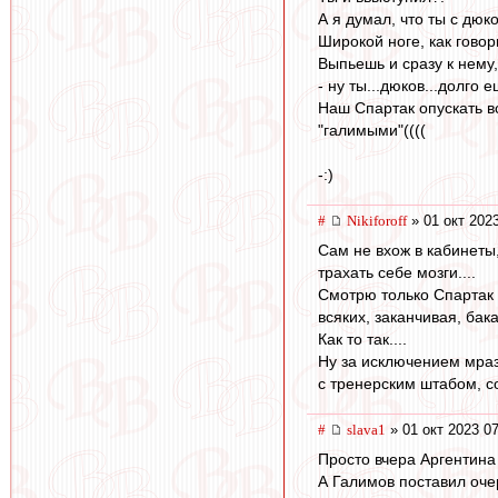
А я думал, что ты с дюк
Широкой ноге, как говор
Выпьешь и сразу к нему,
- ну ты...дюков...долго 
Наш Спартак опускать в
"галимыми"((((
-:)
#
Nikiforoff
» 01 окт 202
Сам не вхож в кабинеты,
трахать себе мозги....
Смотрю только Спартак 
всяких, заканчивая, ба
Как то так....
Ну за исключением мразе
с тренерским штабом, с
#
slava1
» 01 окт 2023 0
Просто вчера Аргентина
А Галимов поставил оче