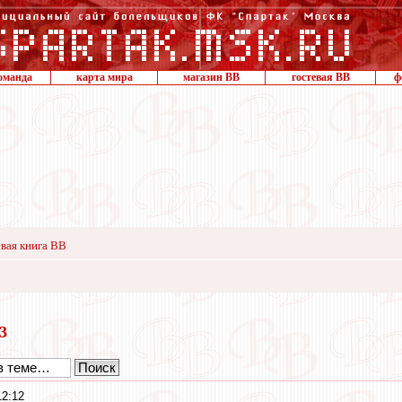
оманда
карта мира
магазин ВВ
гостевая ВВ
ф
вая книга ВВ
23
12:12