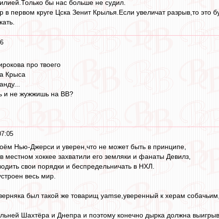
милией.Только бы нас больше не судил.
р в первом круге Цска Зенит Крылья.Если увеличат разрыв,то это б
кать.
16
рокова про твоего
та Крыса
нду...
ь и не жужжишь на ВВ?
07:05
своём Нью-Джерси и уверен,что не может быть в принципе,
 в местном хоккее захватили его земляки и фанаты Девилз,
водить свои порядки и беспредельничать в НХЛ.
устроен весь мир.
верняка был такой же товарищ yamse,уверенный к херам собачьим,
.
ильней Шахтёра и Днепра и поэтому конечно дырка должна выигрыв