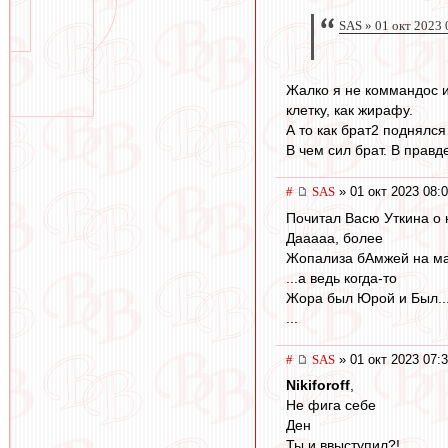
SAS » 01 окт 2023 
Жалко я не коммандос и 
клетку, как жирафу.
А то как брат2 поднялся
В чем сил брат. В правде
#
SAS
» 01 окт 2023 08:
Почитал Васю Уткина о 
Дааааа, более
Жопализа бАмжей на ма
...а ведь когда-то
Жора был Юрой и Был..
...
#
SAS
» 01 окт 2023 07:
Nikiforoff
,
Не фига себе
Ден
Ты и ввыступил?!