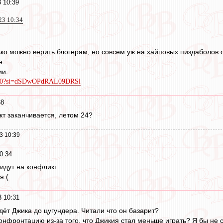
3 10:39
023 10:34
ько можно верить блогерам, но совсем уж на хайповых пиздаболов 
е:
ии.
k8z0?si=dSDwOPdRAL09DRSl
38
акт заканчивается, летом 24?
3 10:39
0:34
идут на конфликт.
я.(
3 10:31
дёт Джика до цугундера. Читали что он базарит?
нфронтацию из-за того, что Джикия стал меньше играть? Я бы не ск