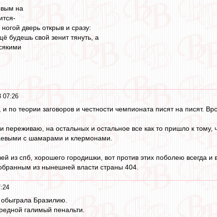
овым на
ится-
 ногой дверь открыв и сразу:
ещё будешь свой зенит тянуть, а
сякими
3 07:26
 и по теории заговоров и честности чемпионата писят на писят. Вро
и переживаю, на остальных и остальное все как то пришло к тому,
каевыми с шамарами и клермонами.
й из спб, хорошего городишки, вот против этих поболею всегда и в
обранным из нынешней власти страны 404.
7:24
 обыграла Бразилию.
редной галимый пенальти.