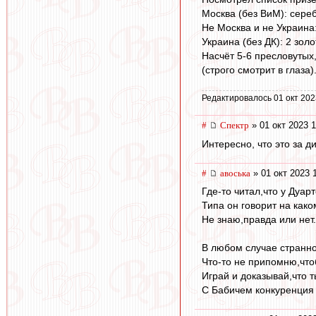
Москва (без ВиМ): сере
Не Москва и не Украина:
Украина (без ДК): 2 золо
Насчёт 5-6 пресловутых
(строго смотрит в глаза)
Редактировалось 01 окт 202
#
Спектр
» 01 окт 2023 1
Интересно, что это за д
#
авоська
» 01 окт 2023 
Где-то читал,что у Дуар
Типа он говорит на как
Не знаю,правда или нет
В любом случае странно 
Что-то не припомню,что
Играй и доказывай,что т
С Бабичем конкуренция 