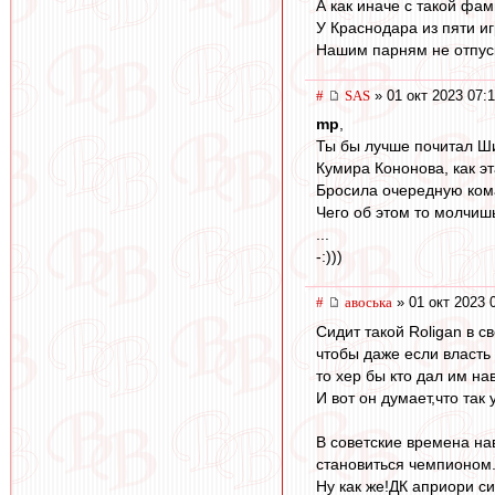
А как иначе с такой фа
У Краснодара из пяти иг
Нашим парням не отпус
#
SAS
» 01 окт 2023 07:
mp
,
Ты бы лучше почитал Ши
Кумира Кононова, как э
Бросила очередную кома
Чего об этом то молчиш
...
-:)))
#
авоська
» 01 окт 2023 
Сидит такой Roligan в 
чтобы даже если власть
то хер бы кто дал им на
И вот он думает,что так 
В советские времена на
становиться чемпионом
Ну как же!ДК априори с