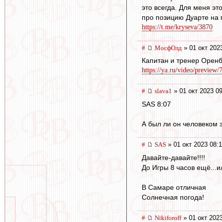
это всегда. Для меня э
про позицию Дуарте на п
https://t.me/kryseva/3870
#
МосфОлд
» 01 окт 202
Капитан и тренер Оренб
https://ya.ru/video/previe
#
slava1
» 01 окт 2023 0
SAS 8:07
А был ли он человеком э
#
SAS
» 01 окт 2023 08:1
Давайте-давайте!!!!
До Игры 8 часов ещё...и
В Самаре отличная
Солнечная погода!
#
Nikiforoff
» 01 окт 202