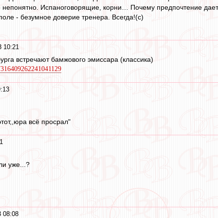
то непонятно. Испаноговорящие, корни… Почему предпочтение даетс
оле - безумное доверие тренера. Всегда!(с)
3 10:21
урга встречают бамжового эмиссара (классика)
w/7316409262241041129
9:13
тот,,юра всё просрал"
1
ли уже...?
3 08:08