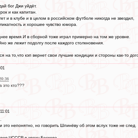
ай бог Джи уйдёт.
рок и как капитан.
т и в клубе и в целом в российском футболе никогда не звездил,
ликатность и хорошее чувство юмора.
днее время.И в сборной тоже играл примерно на том же уровне.
но же лежит подолгу после каждого столкновения.
 на то,что кэп вернет свои лучшие кондиции и стороны как-то дог
:01
20:36
а это кто???
11:01
.
 это непонятно, но говорить Шпинёву об этом вслух тоже не след.
ров ЧСССР в эпоху Бескова.