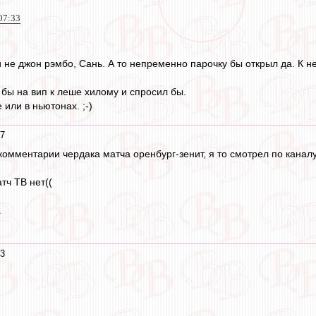
07:33
не джон рэмбо, Сань. А то непременно парочку бы открыл да. К не
 бы на вип к леше хилому и спросил бы.
 или в ньютонах. ;-)
07
комментарии чердака матча оренбург-зенит, я то смотрел по каналу
тч ТВ нет((
.
33