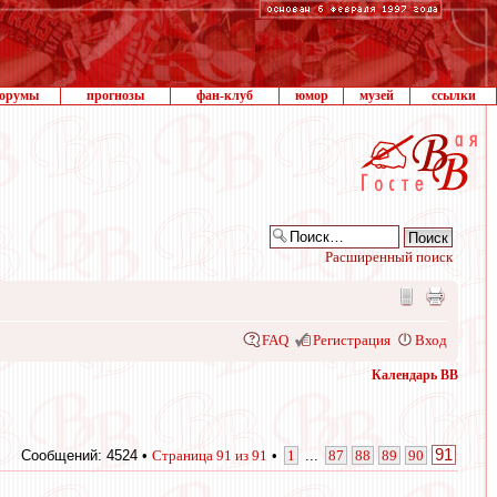
орумы
прогнозы
фан-клуб
юмор
музей
ссылки
Расширенный поиск
FAQ
Регистрация
Вход
Календарь ВВ
91
Сообщений: 4524 •
Страница
91
из
91
•
1
...
87
88
89
90