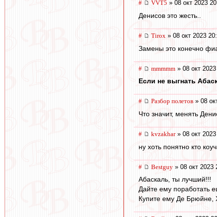
#
VVT5
» 08 окт 2023 20
Денисов это жесть..
#
Tirox
» 08 окт 2023 20
Замены это конечно фиа
#
mmmmm
» 08 окт 2023
Если не выгнать Абаск
#
Разбор полетов
» 08 ок
Что значит, менять Дени
#
kvzakhar
» 08 окт 2023
ну хоть понятно кто коуч
#
Bestguy
» 08 окт 2023 
Абаскаль, ты лучший!!!
Дайте ему поработать е
Купите ему Де Брюйне,