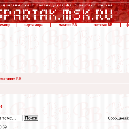
оманда
карта мира
магазин ВВ
гостевая ВВ
ф
вая книга ВВ
23
Сообщений:
0:59