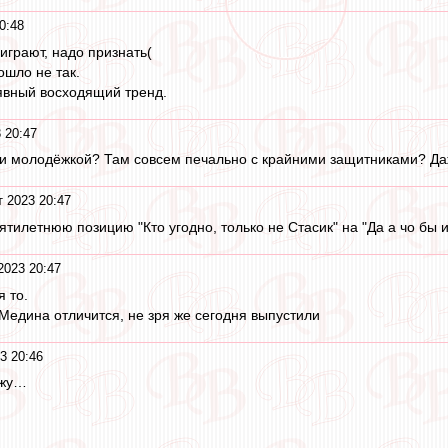
0:48
играют, надо признать(
ошло не так.
явный восходящий тренд.
 20:47
ли молодёжкой? Там совсем печально с крайними защитниками? Да
т 2023 20:47
тилетнюю позицию "Кто угодно, только не Стасик" на "Да а чо бы и 
2023 20:47
я то.
 Медина отличится, не зря же сегодня выпустили
3 20:46
ижу…