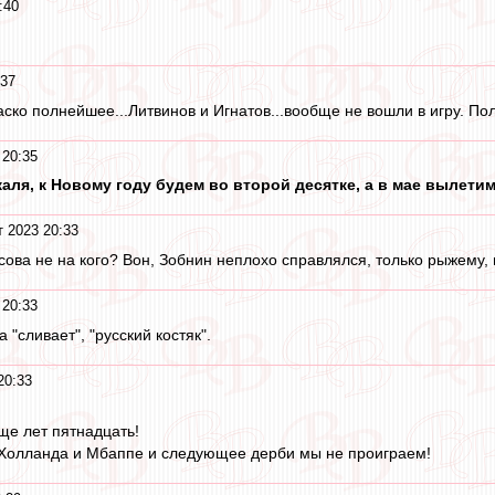
:40
:37
ско полнейшее...Литвинов и Игнатов...вообще не вошли в игру. По
 20:35
аля, к Новому году будем во второй десятке, а в мае вылетим
т 2023 20:33
сова не на кого? Вон, Зобнин неплохо справлялся, только рыжему, 
 20:33
а "сливает", "русский костяк".
20:33
ще лет пятнадцать!
 Холланда и Мбаппе и следующее дерби мы не проиграем!