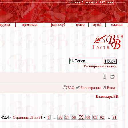
орумы
прогнозы
фан-клуб
юмор
музей
ссылки
Расширенный поиск
FAQ
Регистрация
Вход
Календарь ВВ
59
 4524 •
Страница
59
из
91
•
1
...
56
57
58
60
61
62
...
91