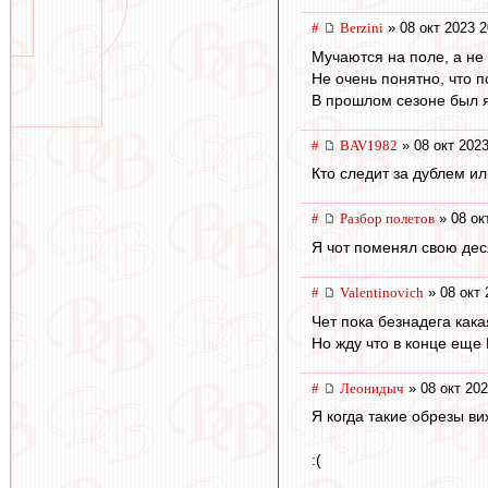
#
Berzini
» 08 окт 2023 2
Мучаются на поле, а не 
Не очень понятно, что п
В прошлом сезоне был 
#
BAV1982
» 08 окт 2023
Кто следит за дублем и
#
Разбор полетов
» 08 ок
Я чот поменял свою деся
#
Valentinovich
» 08 окт 
Чет пока безнадега кака
Но жду что в конце еще
#
Леонидыч
» 08 окт 202
Я когда такие обрезы в
:(