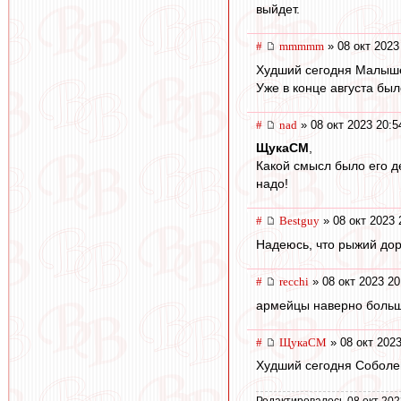
выйдет.
#
mmmmm
» 08 окт 2023
Худший сегодня Малыш
Уже в конце августа был
#
nad
» 08 окт 2023 20:5
ЩукаСМ
,
Какой смысл было его д
надо!
#
Bestguy
» 08 окт 2023 
Надеюсь, что рыжий до
#
recchi
» 08 окт 2023 20
армейцы наверно больше
#
ЩукаСМ
» 08 окт 2023
Худший сегодня Соболев
Редактировалось 08 окт 202