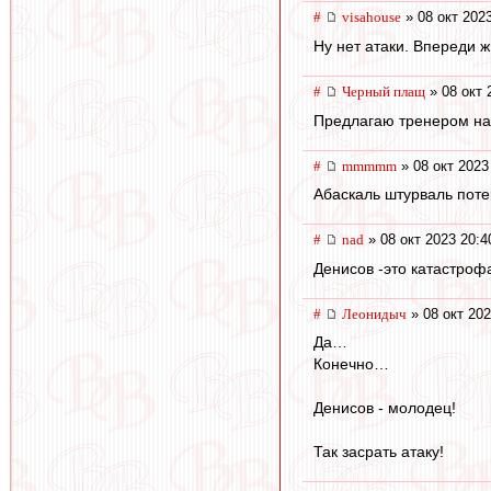
#
visahouse
» 08 окт 202
Ну нет атаки. Впереди 
#
Черный плащ
» 08 окт 
Предлагаю тренером наз
#
mmmmm
» 08 окт 2023
Абаскаль штурваль поте
#
nad
» 08 окт 2023 20:4
Денисов -это катастроф
#
Леонидыч
» 08 окт 202
Да…
Конечно…
Денисов - молодец!
Так засрать атаку!