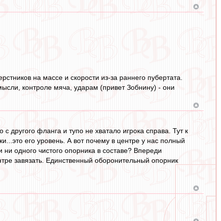
ерстников на массе и скорости из-за раннего пубертата.
мысли, контроле мяча, ударам (привет Зобнину) - они
 с другого фланга и тупо не хватало игрока справа. Тут к
и...это его уровень. А вот почему в центре у нас полный
би ни одного чистого опорника в составе? Впереди
ентре завязать. Единственный оборонительный опорник