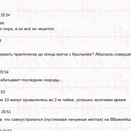
 20:54
ев.
о пора, а он всё не чешется.
4
ержать практически до конца матча с Крыльями? Абаскаль соверше
20:54
рабатывает последние секунды…
:53
 10 минут провалялись во 2-м тайме, успешно затягивая время
 20:51
, что самоустранился (пустяковая ненужная жёлтая) на ВВажнейши
3 20:53