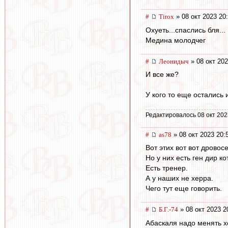
#
Tirox
» 08 окт 2023 20
Охуеть...спаслись бля...
Медина молодчег
#
Леонидыч
» 08 окт 202
И все же?
У кого то еще остались
Редактировалось 08 окт 202
#
as78
» 08 окт 2023 20:
Вот этих вот вот дрово
Но у них есть ген дир к
Есть тренер.
А у наших не херра.
Чего тут еще говорить.
#
Б.Г.-74
» 08 окт 2023 2
Абаскаля надо менять хо