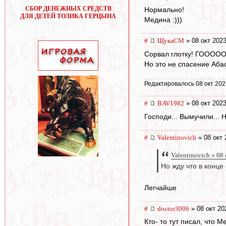
СБОР ДЕНЕЖНЫХ СРЕДСТВ
Нормально!
ДЛЯ ДЕТЕЙ ТОЛИКА ГЕРЦЫНА
Медина :)))
#
ЩукаСМ
» 08 окт 2023
Сорвал глотку! ГОООО
Но это не спасение Аба
Редактировалось 08 окт 202
#
BAV1982
» 08 окт 2023
Господи... Вымучили... 
#
Valentinovich
» 08 окт 
Valentinovich » 08
Но жду что в конце
Легчайше
#
doctor3006
» 08 окт 20
Кто- то тут писал, что М