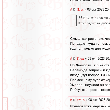
#
Йося
» 08 окт 2023 20:
BAV1982 » 08 окт 
Кто следит за дуб
Смысл как раз в том, чт
Попадают куда-то повыше
годятся только для меди
#
Tirox
» 08 окт 2023 20
По Денисову...я б не ст
Бабангиде вопросы и к Д
пиздец тут вопросы и к 
Промес...ему пуляют че
Умяров...неужели он во
Рябчук это просто кошма
#
VVT5
» 08 окт 2023 20
Игнатов тоже мертвый ка