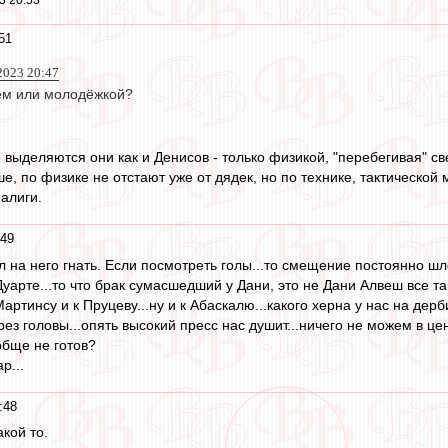
51
2023 20:47
лем или молодёжкой?
о выделяются они как и Денисов - только физикой, "перебегивая" св
, по физике не отстают уже от дядек, но по технике, тактической 
алиги.
:49
ал на него гнать. Если посмотреть голы...то смещение постоянно шло
уарте...то что брак сумасшедший у Дани, это не Дани Алвеш все так
Мартинсу и к Пруцеву...ну и к Абаскалю...какого херна у нас на дер
рез головы...опять высокий пресс нас душит...ничего не можем в ц
обще не готов?
р...
:48
кой то.