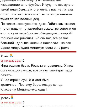
извращение а не футбол. И судя по всему это
такой план был...в итоге мяча у нас нет, атака
стоит...зон нет...все стоят...если это установка
такая то это полный дец...
По голам...послушайте, даже Гайич сам сказал,
что он видел что картофан вышел из ворот и он
его по сути перебросил обводящим... второй
гол конечно рикошет...но считаю все равно
ближний...дальше конечно наспасал...но все
равно минус один минимум если он в раме
Край
-
08 окт 2023 21:07
Игра равная была. Резальт справедлив. У них
организация лучше, все знают манёвры, куда
бежать.
У нас игроки лучше и итог был
критичнее..Поэтому боролись до конца.
Классен и Медина--молодцы!
jacha
-
08 окт 2023 21:07