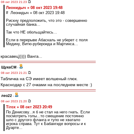
08 окт 2023 21:23
Леонидыч » 08 окт 2023 19:48
# Леонидыч » 08 окт 2023 19:48
Рискну предположить, что это - совершенно
случайная банка…
Так что НЕ обольщайтесь…
Если в перерыве Абаскаль не уберет с поля
Медину, Витю-рубероида и Мартинса…
красавец))))) Ванга...
ЩукаСМ
-
08 окт 2023 21:21
Табличка на СЭ имеет волшеный глюк.
Краснодар с 27 очками на последнем месте :)
лео22
-
08 окт 2023 21:20
Tirox » 08 окт 2023 20:49
По Денисову...я б не стал на него гнать. Если
посмотреть голы...то смещение постоянно
шло с другого фланга и тупо не хватало
игрока справа. Тут к Бабангиде вопросы и к
Дуарте...