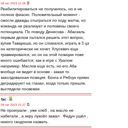
08 окт 2023 21:28
Реабилитироваться не получилось, но и не
полное фиаско. Положительный момент -
смогли дважды отыграться по ходу матча, но
команда не реализует и половины своего
потенциала. По поводу Денисова - Абаскаль
первым делом пытался решить этот вопрос,
купив Тавареша, но он сломался, играть в 3 цз
он категорически не хочет, Хлусевич еще
травмировался, но он на этой позиции тоже
много ошибается, как в игре с Уралом
например. Маслов еще есть, но его Аба
вообще не видит в основе - какая то
заколдованная позиция. Бонга и Рябчук прямо
деградируют на глазах, когда только пришли,
выглядели посвежее.
fac
-
08 окт 2023 21:27
Не проиграли , уже хлеб , на масло не
набегали , а икру лукойл зажал . Федун ушёл ,
некого гандоном назвать .