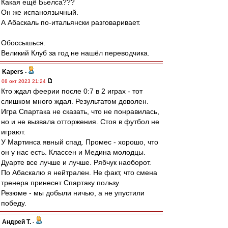
Какая ещё Бьелса???
Он же испаноязычный.
А Абаскаль по-итальянски разговаривает.
Обоссышься.
Великий Клуб за год не нашёл переводчика.
Kapers
-
08 окт 2023 21:24
Кто ждал феерии после 0:7 в 2 играх - тот
слишком много ждал. Результатом доволен.
Игра Спартака не сказать, что не понравилась,
но и не вызвала отторжения. Стоя в футбол не
играют.
У Мартинса явный спад. Промес - хорошо, что
он у нас есть. Классен и Медина молодцы.
Дуарте все лучше и лучше. Рябчук наоборот.
По Абаскалю я нейтрален. Не факт, что смена
тренера принесет Спартаку пользу.
Резюме - мы добыли ничью, а не упустили
победу.
Андрей Т.
-