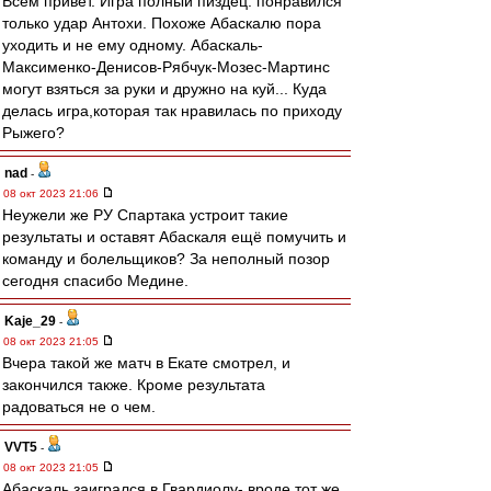
Всем привет. Игра полный пиздец. понравился
только удар Антохи. Похоже Абаскалю пора
уходить и не ему одному. Абаскаль-
Максименко-Денисов-Рябчук-Мозес-Мартинс
могут взяться за руки и дружно на куй... Куда
делась игра,которая так нравилась по приходу
Рыжего?
nad
-
08 окт 2023 21:06
Неужели же РУ Спартака устроит такие
результаты и оставят Абаскаля ещё помучить и
команду и болельщиков? За неполный позор
сегодня спасибо Медине.
Kaje_29
-
08 окт 2023 21:05
Вчера такой же матч в Екате смотрел, и
закончился также. Кроме результата
радоваться не о чем.
VVT5
-
08 окт 2023 21:05
Абаскаль заигрался в Гвардиолу- вроде тот же