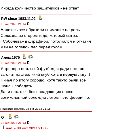
Иногда количество защитников - не ответ.
RW-since-1983.11.02
-
08 окт 2023 21:14
Надеюсь все обратили внимание на роль
Срджана во втором годе, который сыграл
«Соболева» в штрафной, потолкался и откатил
мяч на голевой пас перед голом.
Алекс1975
-
08 окт 2023 21:14
У тренера есть свой футбол, и ради него он
загонит наш великий клуб хоть в первую лигу :)
Ничья по итогу хорошо, хотя так-то были все
шансы победить.
Да, и остаться без нападающих после
великолепной селекции летом - это феерично.
Редактировалось 08 окт 2023 21:15
Q_
-
08 окт 2023 21:13
nad » 08 окт 2023 21:06