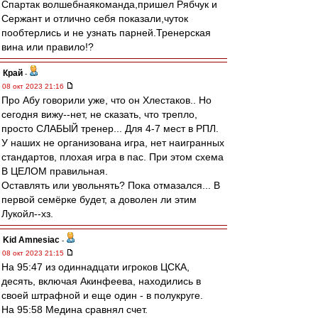
Спартак волшебнаякоманда,пришел Рябчук и
Сержант и отлично себя показали,чуток
пообтерлись и не узнать парней.Тренерская
вина или правило!?
Край
-
08 окт 2023 21:16
Про Абу говорили уже, что он Хлестаков.. Но
сегодня вижу--нет, не сказать, что трепло,
просто СЛАБЫЙ тренер... Для 4-7 мест в РПЛ.
У наших не организована игра, нет наигранных
стандартов, плохая игра в пас. При этом схема
В ЦЕЛОМ правильная.
Оставлять или увольнять? Пока отмазался... В
первой семёрке будет, а доволен ли этим
Лукойл--хз.
Kid Amnesiac
-
08 окт 2023 21:15
На 95:47 из одиннадцати игроков ЦСКА,
десять, включая Акинфеева, находились в
своей штрафной и еще один - в полукруге.
На 95:58 Медина сравнял счет.