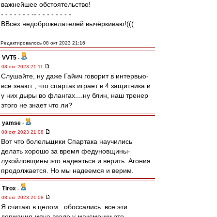
важнейшее обстоятельство!
- - - - - - - -- - - - - - - - -
ВВсех недоброжелателей вычёркиваю!(((
Редактировалось 08 окт 2023 21:16
VVT5
-
08 окт 2023 21:11
Слушайте, ну даже Гайич говорит в интервью-
все знают , что спартак играет в 4 защитника и
у них дыры во флангах....ну блин, наш тренер
этого не знает что ли?
yamse
-
08 окт 2023 21:08
Вот что болельщики Спартака научились
делать хорошо за время федуновщины-
лукойловщины это надеяться и верить. Агония
продолжается. Но мы надеемся и верим.
Tirox
-
08 окт 2023 21:08
Я считаю в целом...обоссались. все эти
держания мяча взаде у максменки это