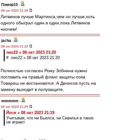
Помор10
-
08 окт 2023 21:26
Литвинов лучше Мартинса,чем он лучше,хоть
одного обыграл один в один,пока Литвинов
ниочем!
jacha
-
08 окт 2023 21:25
лео22 » 08 окт 2023 21:20
# лео22 » 08 окт 2023 21:20
Полностью согласен Рому Зобнина нужно
поставить на правый фланг защиты пока
Товареш не востановится. А Денисов пусть на
замену выходит в полузащите.
mmmmm
-
08 окт 2023 21:25
Йося » 08 окт 2023 21:19
Учитывая, что ни Бьелса, ни Севилья в такое
не играют