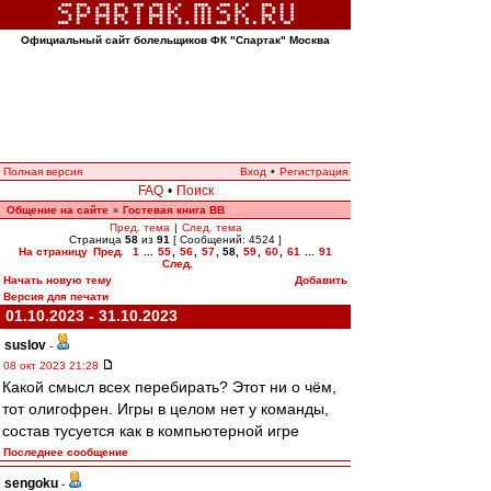
Официальный сайт болельщиков ФК "Спартак" Москва
Полная версия
Вход
•
Регистрация
FAQ
•
Поиск
Общение на сайте
Гостевая книга ВВ
»
Пред. тема
|
След. тема
Страница
58
из
91
[ Сообщений: 4524 ]
На страницу
Пред.
1
...
55
,
56
,
57
,
58
,
59
,
60
,
61
...
91
След.
Начать новую тему
Добавить
Версия для печати
01.10.2023 - 31.10.2023
suslov
-
08 окт 2023 21:28
Какой смысл всех перебирать? Этот ни о чём,
тот олигофрен. Игры в целом нет у команды,
состав тусуется как в компьютерной игре
Последнее сообщение
sengoku
-