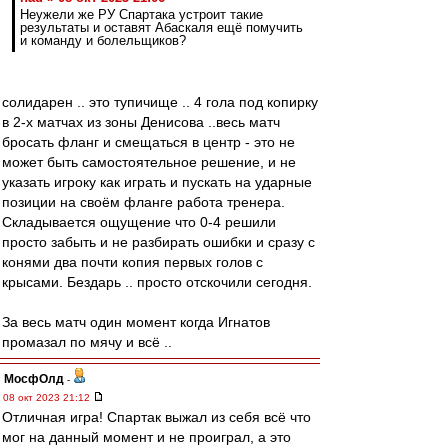
Неужели же РУ Спартака устроит такие
результаты и оставят Абаскаля ещё помучить
и команду и болельщиков?
солидарен .. это тупичище .. 4 гола под копирку
в 2-х матчах из зоны Денисова ..весь матч
бросать фланг и смещаться в центр - это не
может быть самостоятельное решение, и не
указать игроку как играть и пускать на ударные
позиции на своём фланге работа тренера.
Складывается ощущение что 0-4 решили
просто забыть и не разбирать ошибки и сразу с
конями два почти копия первых голов с
крысами. Бездарь .. просто отскочили сегодня.
За весь матч один момент когда Игнатов
промазал по мячу и всё ..
МосфОлд
-
08 окт 2023 21:12
Отличная игра! Спартак выжал из себя всё что
мог на данный момент и не проиграл, а это