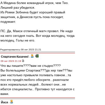
А Медина более командный игрок, чем Тео.
Лишний раз убедился.
Из Ромки Зобнина будет хороший правый
защитник, а Денисов пусть пока посидит,
подумает.
ПС. Да, Макси отличный матч провел. Не надо
на него сегодня гнать. Вот когда молодец, тогда
молодец. Голы не его.
Редактировалось 08 окт 2023 21:21
Спартачек-Казачек!
-
08 окт 2023 21:19
Что вы пишите????вам не стыдно????
Вы болельщики Спартака???да хер там???вы
уже настолько привыкли поливать говном...та
пох кто придёт.любого обосрете...разогнали
всех нормальных людей...болеют они...не
ибатся специалисты.. Противно тут находится с
вами.
Йося
-