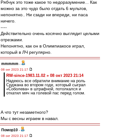
Рябчук это тоже какое то недоразумение... Как
можно за это чудо было отдать 6 мультов,
непонятно.. Ни сзади ни впереди, ни паса
ничего.
----
Действительно очень косячно выглядит целыми
отрезками.
Непонятно, как он в Олимпиакосе играл,
который в ЛЧ регулярно.
mmmmm
-
08 окт 2023 21:17
RW-since-1983.11.02 » 08 окт 2023 21:14
Надеюсь все обратили внимание на роль
Срджана во втором годе, который сыграл
«Соболева» в штрафной, потолкался и
откатил мяч на голевой пас перед голом.
А что тут незаметного?
Мы с весны играем в навал.
Помор10
-
08 окт 2023 21:17