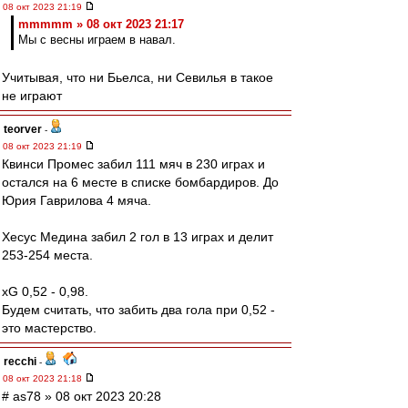
08 окт 2023 21:19
mmmmm » 08 окт 2023 21:17
Мы с весны играем в навал.
Учитывая, что ни Бьелса, ни Севилья в такое
не играют
teorver
-
08 окт 2023 21:19
Квинси Промес забил 111 мяч в 230 играх и
остался на 6 месте в списке бомбардиров. До
Юрия Гаврилова 4 мяча.
Хесус Медина забил 2 гол в 13 играх и делит
253-254 места.
xG 0,52 - 0,98.
Будем считать, что забить два гола при 0,52 -
это мастерство.
recchi
-
08 окт 2023 21:18
# as78 » 08 окт 2023 20:28