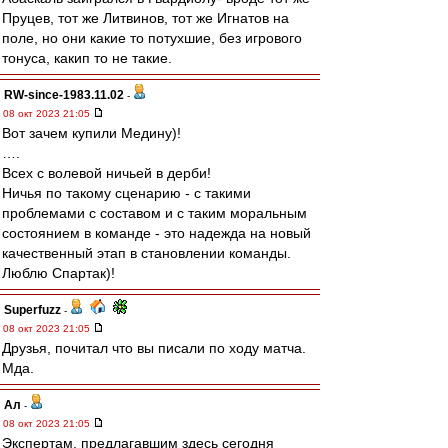
Пруцев, тот же Литвинов, тот же Игнатов на
поле, но они какие то потухшие, без игрового
тонуса, какип то не такие.
RW-since-1983.11.02
-
08 окт 2023 21:05
Вот зачем купили Медину)!
….
Всех с волевой ничьей в дерби!
Ничья по такому сценарию - с такими
проблемами с составом и с таким моральным
состоянием в команде - это надежда на новый
качественный этап в становлении команды.
Люблю Спартак)!
Superfuzz
-
08 окт 2023 21:05
Друзья, почитал что вы писали по ходу матча.
Мда.
Ал
-
08 окт 2023 21:05
Экспертам, предлагавшим здесь сегодня