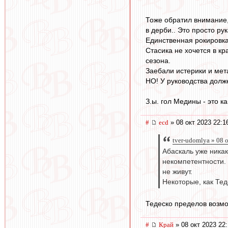
Тоже обратил внимание, 
в дерби.. Это просто ру
Единственная рокировка,
Стасика не хочется в кр
сезона.
Заебали истерики и мет
НО! У руководства долже
З.ы. гол Медины - это к
#
ecd
» 08 окт 2023 22:1
tver-udomlya » 08 
Абаскаль уже никак
некомпетентности. 
не живут.
Некоторые, как Тед
Тедеско пределов возмо
#
Край
» 08 окт 2023 22