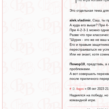
Но игра ногами при
Это отдельная тема для
alek.vladimir
, Саш, ты 
А куда его выше? При 4-
При 4-2-3-1 можно одни
Разве что при классичес
"Шурик - это же не ваш м
Его и правым защитником
перестраиваться не успе
Или не знает, хотя сомни
Помор10
, представь, а
проблемами.
А вот совершать перехв
после приличного перер
#
Argos
» 08 окт 2023 21
Надеялся на победу, но
командной игре.