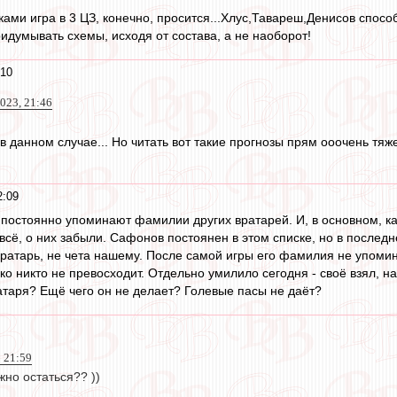
ми игра в 3 ЦЗ, конечно, просится...Хлус,Тавареш,Денисов способн
идумывать схемы, исходя от состава, а не наоборот!
:10
023, 21:46
 в данном случае... Но читать вот такие прогнозы прям ооочень тяж
2:09
 постоянно упоминают фамилии других вратарей. И, в основном, к
всё, о них забыли. Сафонов постоянен в этом списке, но в послед
вратарь, не чета нашему. После самой игры его фамилия не упомина
о никто не превосходит. Отдельно умилило сегодня - своё взял, на
атаря? Ещё чего он не делает? Голевые пасы не даёт?
 21:59
но остаться?? ))