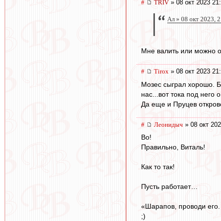
#
TRIV
» 08 окт 2023 21
Ал » 08 окт 2023, 
Мне валить или можно о
#
Tirox
» 08 окт 2023 21
Мозес сыграл хорошо. Б
нас...вот тока под него 
Да еще и Пруцев откров
#
Леонидыч
» 08 окт 202
Во!
Правильно, Виталь!
Как то так!
Пусть работает…
«Шарапов, проводи его
;)