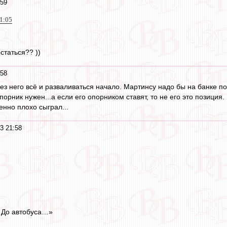
:59
21:05
статься?? ))
:58
ез него всё и разваливаться начало. Мартинсу надо бы на банке п
опорник нужен...а если его опорником ставят, то не его это позиция.
енно плохо сыграл...
3 21:58
. До автобуса…»