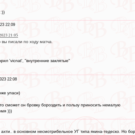
:))
23 22:09
 2023 21:05
о вы писали по ходу матча.
рил 'vicnat', "внутренние заклятые"
023 22:08
оже упаси)
что сможет он бровку бороздить и пользу приносить немалую
мя )))
е ахти.. в основном несмотрибельное УГ типа якина-тедеско. Но бо