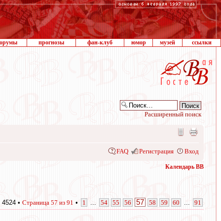
орумы
прогнозы
фан-клуб
юмор
музей
ссылки
Расширенный поиск
FAQ
Регистрация
Вход
Календарь ВВ
57
 4524 •
Страница
57
из
91
•
1
...
54
55
56
58
59
60
...
91