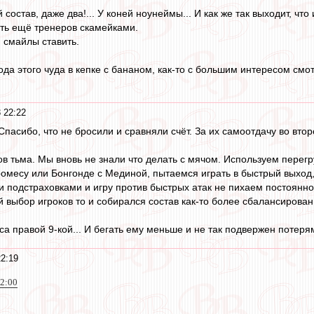
й состав, даже два!... У коней ноунеймы... И как же так выходит, чт
ть ещё тренеров скамейками.
и смайлы ставить.
ода этого чуда в кепке с бананом, как-то с большим интересом смо
 22:22
пасибо, что не бросили и сравняли счёт. За их самоотдачу во втор
ов тьма. Мы вновь не знали что делать с мячом. Используем перег
Промесу или Бонгонде с Мединой, пытаемся играть в быстрый выход
 подстраховками и игру против быстрых атак не пихаем постоянно
 выбор игроков то и собирался состав как-то более сбалансирован
а правой 9-кой... И бегать ему меньше и не так подвержен потеря
22:19
22:00