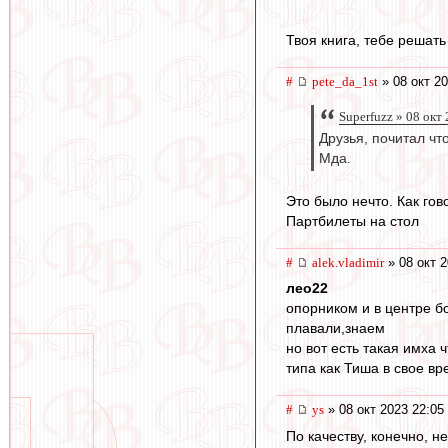
Твоя книга, тебе решать 
#
pete_da_1st
» 08 окт 20
Superfuzz » 08 окт
Друзья, почитал чт
Мда.
Это было нечто. Как гово
Партбилеты на стол
#
alek.vladimir
» 08 окт 2
лео22
опорником и в центре б
плавали,знаем
но вот есть такая имха 
типа как Тиша в свое вре
#
ys
» 08 окт 2023 22:05
По качеству, конечно, н