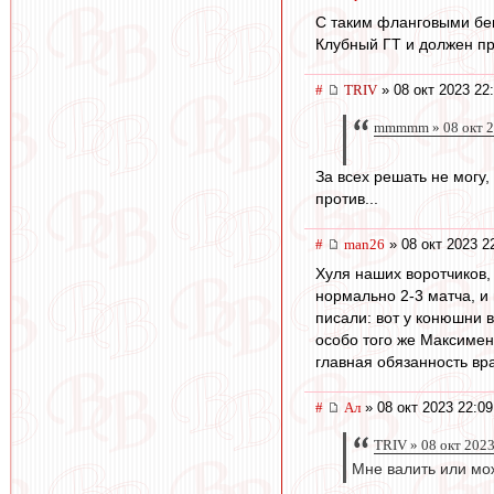
С таким фланговыми бека
Клубный ГТ и должен пр
#
TRIV
» 08 окт 2023 22
mmmmm » 08 окт 2
За всех решать не могу,
против...
#
man26
» 08 окт 2023 2
Хуля наших воротчиков,
нормально 2-3 матча, и 
писали: вот у конюшни 
особо того же Максименк
главная обязанность вр
#
Ал
» 08 окт 2023 22:09
TRIV » 08 окт 2023
Мне валить или мож