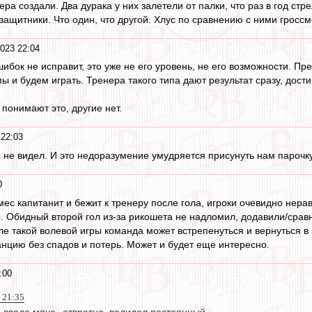
ера создали. Два дурака у них залетели от палки, что раз в год стре
 защитники. Что один, что другой. Хлус по сравнению с ними гросс
2023 22:04
ибок не исправит, это уже не его уровень, не его возможности. Пр
ы и будем играть. Тренера такого типа дают результат сразу, дост
 понимают это, другие нет.
 22:03
 не видел. И это недоразумение умудряется присунуть нам парочку
0
мес капитанит и бежит к тренеру после гола, игроки очевидно нера
. Обидный второй гол из-за рикошета не надломил, додавили/сравня
е такой волевой игры команда может встрепенуться и вернуться в го
анцию без спадов и потерь. Может и будет еще интересно.
:00
 21:35