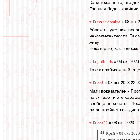
Кони тоже не то, что дох
Главная беда - крайние
#
tver-udomlya
» 08 окт 
Абаскаль уже никаких ош
некомпетентности. Так м
живут.
Некоторые, как Тедеско,
#
poliduris
» 08 окт 2023
Таких слабых коней еще
#
ecd
» 08 окт 2023 22:0
Матч показателен - Про
не сливает и это хорошо
вообще не хочется. Посл
ли он пройдет всю дист
#
лео22
» 08 окт 2023 22
Край » 08 окт 2023