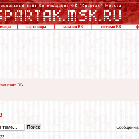
оманда
карта мира
магазин ВВ
гостевая ВВ
ф
вая книга ВВ
23
Сообщений:
:23