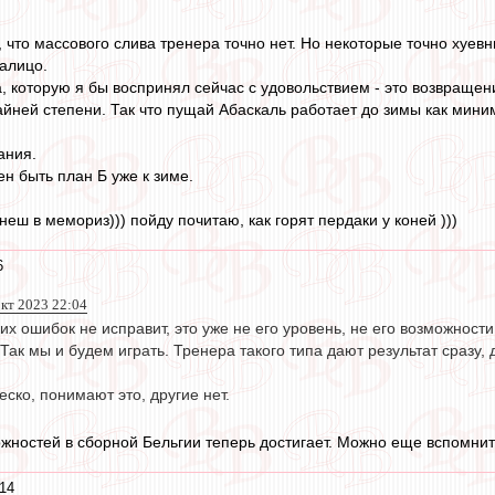
что массового слива тренера точно нет. Но некоторые точно хуевнич
калицо.
 которую я бы воспринял сейчас с удовольствием - это возвращени
айней степени. Так что пущай Абаскаль работает до зимы как мини
ания.
н быть план Б уже к зиме.
анеш в мемориз))) пойду почитаю, как горят пердаки у коней )))
6
окт 2023 22:04
их ошибок не исправит, это уже не его уровень, не его возможност
Так мы и будем играть. Тренера такого типа дают результат сразу,
еско, понимают это, другие нет.
жностей в сборной Бельгии теперь достигает. Можно еще вспомнить
:14