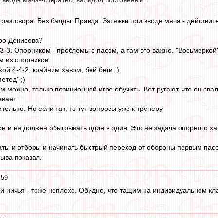
 вводе мяча--отвратно, валидол постоянный..
 разговора. Без балды. Правда. Затяжки при вводе мяча - действит
про Денисова?
3-3. Опорником - проблемы с пасом, а там это важно. "Восьмеркой"
м из опорников.
кой 4-4-2, крайним хавом, бей беги :)
етод" ;)
 можно, только позиционной игре обучить. Вот ругают, что он сва
вает.
тельно. Но если так, то тут вопросы уже к тренеру.
 он и не должен обыгрывать один в один. Это не задача опорного х
аты и отборы и начинать быстрый переход от обороны первым пасом
ыва показал.
:59
 и ничья - тоже неплохо. Обидно, что тащим на индивидуальном кл