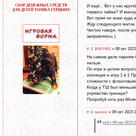
СБОР ДЕНЕЖНЫХ СРЕДСТВ
И ещё... Вот у нас круто
ДЛЯ ДЕТЕЙ ТОЛИКА ГЕРЦЫНА
первого тайма? И махну
Вот прям не знаю куда 
Жду следующего матча.
Честно говоря, после ух
заправляюсь )
#
BAV1982
» 08 окт 2023
На самом деле парням С
нельзя.
По игре в целом вопрос
изоляции и игру 1 в 1 
сложности с фланговыми
Когда у ТШ был меньший
упрямство тренера?
Попробуй хоть раз Мозес
#
naivniy
» 08 окт 2023 
ecd » 08 окт 2023 