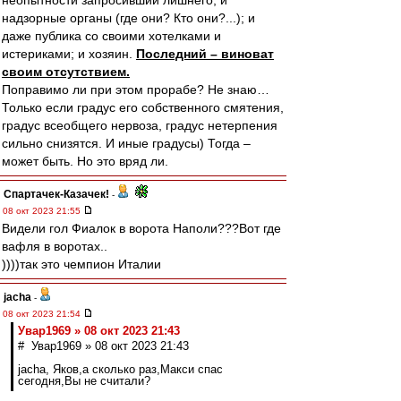
неопытности запросивший лишнего; и
надзорные органы (где они? Кто они?...); и
даже публика со своими хотелками и
истериками; и хозяин.
Последний – виноват
своим отсутствием.
Поправимо ли при этом прорабе? Не знаю…
Только если градус его собственного смятения,
градус всеобщего нервоза, градус нетерпения
сильно снизятся. И иные градусы) Тогда –
может быть. Но это вряд ли.
Спартачек-Казачек!
-
08 окт 2023 21:55
Видели гол Фиалок в ворота Наполи???Вот где
вафля в воротах..
))))так это чемпион Италии
jacha
-
08 окт 2023 21:54
Увар1969 » 08 окт 2023 21:43
# Увар1969 » 08 окт 2023 21:43
jacha, Яков,а сколько раз,Макси спас
сегодня,Вы не считали?