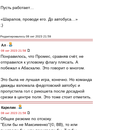
Пусть работает…
«Шарапов, проводи его. До автобуса…»
;)
Редактировалось 08 окт 2023 21:59
Ал
-
08 окт 2023 21:58
Понравилось, что Промес, сравняв счёт, не
отправился к угловому флагу плясать. А
побежал к Абаскалю. Это говорит о многом.
Это была не лучшая игра, конечно. Но команда
дважды взломала федотовский автобус и
пропустила гол с рикошета после досадной
срезки в центре поля. Это тоже стоит отметить.
Карелин
-
08 окт 2023 21:58
Общее резюме по отскоку.
"Если бы не Максименко"(©, ВВ), то или