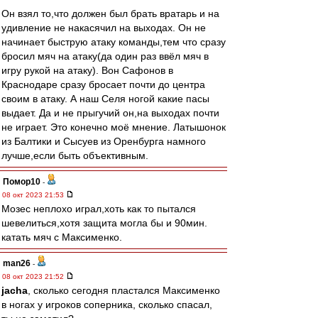
Он взял то,что должен был брать вратарь и на
удивление не накасячил на выходах. Он не
начинает быструю атаку команды,тем что сразу
бросил мяч на атаку(да один раз ввёл мяч в
игру рукой на атаку). Вон Сафонов в
Краснодаре сразу бросает почти до центра
своим в атаку. А наш Селя ногой какие пасы
выдает. Да и не прыгучий он,на выходах почти
не играет. Это конечно моё мнение. Латышонок
из Балтики и Сысуев из Оренбурга намного
лучше,если быть объективным.
Помор10
-
08 окт 2023 21:53
Мозес неплохо играл,хоть как то пытался
шевелиться,хотя защита могла бы и 90мин.
катать мяч с Максименко.
man26
-
08 окт 2023 21:52
jacha
, сколько сегодня пластался Максименко
в ногах у игроков соперника, сколько спасал,