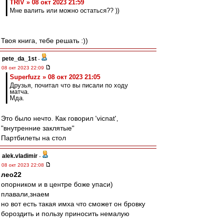
TRIV » 08 окт 2023 21:59
Мне валить или можно остаться?? ))
Твоя книга, тебе решать :))
pete_da_1st
-
08 окт 2023 22:09
Superfuzz » 08 окт 2023 21:05
Друзья, почитал что вы писали по ходу
матча.
Мда.
Это было нечто. Как говорил 'vicnat',
"внутренние заклятые"
Партбилеты на стол
alek.vladimir
-
08 окт 2023 22:08
лео22
опорником и в центре боже упаси)
плавали,знаем
но вот есть такая имха что сможет он бровку
бороздить и пользу приносить немалую