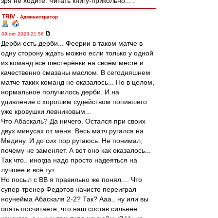
зря не ходите. Читать книгу-прикольно... .
TRIV
-
Администратор
08 окт 2023 21:56
Дерби есть дерби... Феерии в таком матче в
одну сторону ждать можно если только у одной
из команд все шестерёнки на своём месте и
качественно смазаны маслом. В сегодняшнем
матче таких команд не оказалось... Но в целом,
нормальное получилось дерби. И на
удивление с хорошим судейством попившего
уже кровушки левниковым...
Что Абаскаль? Да ничего. Остался при своих
двух минусах от меня. Весь матч ругался на
Медину. И до сих пор ругаюсь. Не понимал,
почему не заменяет. А вот оно как оказалось...
Так что.. иногда надо просто надеяться на
лучшее и всё тут.
Но посыл с ВВ я правильно же понял.... Что
супер-тренер Федотов начисто переиграл
ноунейма Абаскаля 2-2? Так? Ааа.. ну или вы
опять посчитаете, что наш состав сильнее