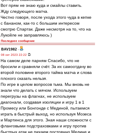
Вот прям не знаю куда и смайлы ставить.
Жду следующего матча.
Честно говоря, после ухода этого чуда в кепке
с бананом, как-то с большим интересом
смотрю Спартак. Даже несмотря на то, что на
Лукойле не заправляюсь )
Последнее сообщение
BAV1982
-
08 окт 2023 22:22
На самом деле парням Спасибо, что не
бросили и сравняли счёт. За их самоотдачу во
второй половине второго тайма матча и слова
плохого сказать нельзя.
По игре в целом вопросов тьма. Мы вновь не
знали что делать с мячом. Используем
перегрузы на флагнах, не используем
диагонали, создавая изоляции и игру 1 в 1
Промесу или Бонгонде с Мединой, пытаемся
играть в быстрый выход, но используя Мозеса
и Мартинса для этого. Зная наши сложности с
фланговыми подстраховками и игру против
быстрых атак не пихаем постоянно Медине и