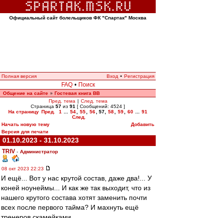
Официальный сайт болельщиков ФК "Спартак" Москва
Полная версия
Вход
•
Регистрация
FAQ
•
Поиск
Общение на сайте
Гостевая книга ВВ
»
Пред. тема
|
След. тема
Страница
57
из
91
[ Сообщений: 4524 ]
На страницу
Пред.
1
...
54
,
55
,
56
,
57
,
58
,
59
,
60
...
91
След.
Начать новую тему
Добавить
Версия для печати
01.10.2023 - 31.10.2023
TRIV
-
Администратор
08 окт 2023 22:23
И ещё... Вот у нас крутой состав, даже два!... У
коней ноунеймы... И как же так выходит, что из
нашего крутого состава хотят заменить почти
всех после первого тайма? И махнуть ещё
тренеров скамейками.