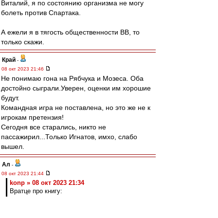
Виталий, я по состоянию организма не могу
болеть против Спартака.
А ежели я в тягость общественности ВВ, то
только скажи.
Край
-
08 окт 2023 21:46
Не понимаю гона на Рябчука и Мозеса. Оба
достойно сыграли.Уверен, оценки им хорошие
будут.
Командная игра не поставлена, но это же не к
игрокам претензия!
Сегодня все старались, никто не
пассажирил...Только Игнатов, имхо, слабо
вышел.
Ал
-
08 окт 2023 21:44
konp » 08 окт 2023 21:34
Вратце про книгу: