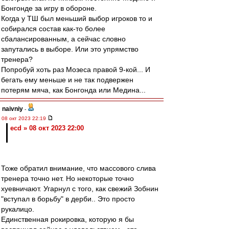
Бонгонде за игру в обороне.
Когда у ТШ был меньший выбор игроков то и
собирался состав как-то более
сбалансированным, а сейчас словно
запутались в выборе. Или это упрямство
тренера?
Попробуй хоть раз Мозеса правой 9-кой... И
бегать ему меньше и не так подвержен
потерям мяча, как Бонгонда или Медина...
naivniy
-
08 окт 2023 22:19
ecd » 08 окт 2023 22:00
Тоже обратил внимание, что массового слива
тренера точно нет. Но некоторые точно
хуевничают. Угарнул с того, как свежий Зобнин
"вступал в борьбу" в дерби.. Это просто
рукалицо.
Единственная рокировка, которую я бы