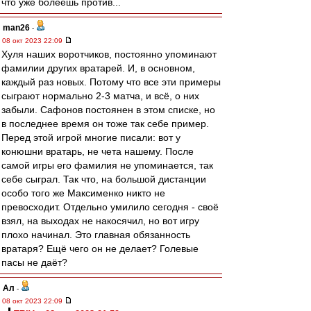
что уже болеешь против...
man26
-
08 окт 2023 22:09
Хуля наших воротчиков, постоянно упоминают
фамилии других вратарей. И, в основном,
каждый раз новых. Потому что все эти примеры
сыграют нормально 2-3 матча, и всё, о них
забыли. Сафонов постоянен в этом списке, но
в последнее время он тоже так себе пример.
Перед этой игрой многие писали: вот у
конюшни вратарь, не чета нашему. После
самой игры его фамилия не упоминается, так
себе сыграл. Так что, на большой дистанции
особо того же Максименко никто не
превосходит. Отдельно умилило сегодня - своё
взял, на выходах не накосячил, но вот игру
плохо начинал. Это главная обязанность
вратаря? Ещё чего он не делает? Голевые
пасы не даёт?
Ал
-
08 окт 2023 22:09