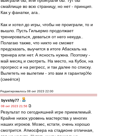
выиграли бы, или проиграли бы. Тут бы
смайлище во всю страницу, но нет - принцип.
Как у фанатки, ага..
Как и хотел до игры, чтобы не проиграли, то и
вышло. Пусть Гильермо продолжает
тренироваться, деваться от него некуда..
Полагаю также, что никто не сможет
предсказать, выучится в итоге Абаскаль на
тренера или нет. А ясность нужна. Поэтому -
май месяц и смотреть. На место, на Кубок, на
прогресс и на регресс, и так далее по списку.
Вылететь не вылетим - это вам я гарантирУю
(смеётся)
Редактировалось 08 окт 2023 22:00
byvshiy77
-
08 окт 2023 21:56
Результат по сегодняшней игре приемлемый.
Крайне низок уровень мастерства у многих
наших игроков. Мозес, кстати, очень хорошо
смотрится. Атмосфера на стадионе отличная,