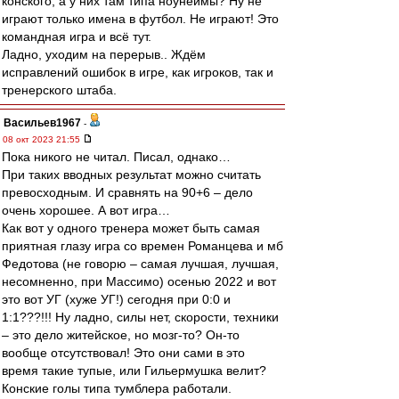
конского, а у них там типа ноунеймы? Ну не
играют только имена в футбол. Не играют! Это
командная игра и всё тут.
Ладно, уходим на перерыв.. Ждём
исправлений ошибок в игре, как игроков, так и
тренерского штаба.
Васильев1967
-
08 окт 2023 21:55
Пока никого не читал. Писал, однако…
При таких вводных результат можно считать
превосходным. И сравнять на 90+6 – дело
очень хорошее. А вот игра…
Как вот у одного тренера может быть самая
приятная глазу игра со времен Романцева и мб
Федотова (не говорю – самая лучшая, лучшая,
несомненно, при Массимо) осенью 2022 и вот
это вот УГ (хуже УГ!) сегодня при 0:0 и
1:1???!!! Ну ладно, силы нет, скорости, техники
– это дело житейское, но мозг-то? Он-то
вообще отсутствовал! Это они сами в это
время такие тупые, или Гильермушка велит?
Конские голы типа тумблера работали.