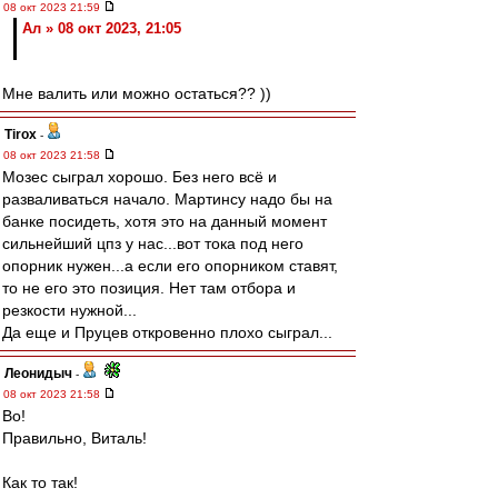
08 окт 2023 21:59
Ал » 08 окт 2023, 21:05
Мне валить или можно остаться?? ))
Tirox
-
08 окт 2023 21:58
Мозес сыграл хорошо. Без него всё и
разваливаться начало. Мартинсу надо бы на
банке посидеть, хотя это на данный момент
сильнейший цпз у нас...вот тока под него
опорник нужен...а если его опорником ставят,
то не его это позиция. Нет там отбора и
резкости нужной...
Да еще и Пруцев откровенно плохо сыграл...
Леонидыч
-
08 окт 2023 21:58
Во!
Правильно, Виталь!
Как то так!