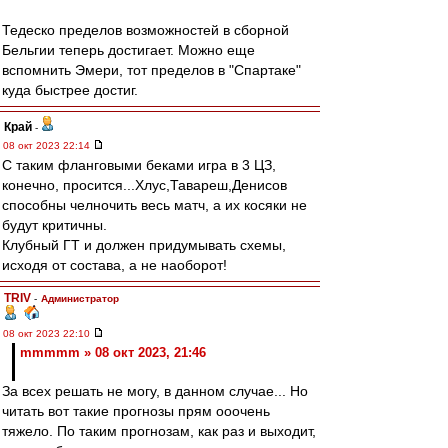
Тедеско пределов возможностей в сборной
Бельгии теперь достигает. Можно еще
вспомнить Эмери, тот пределов в "Спартаке"
куда быстрее достиг.
Край
-
08 окт 2023 22:14
С таким фланговыми беками игра в 3 ЦЗ,
конечно, просится...Хлус,Тавареш,Денисов
способны челночить весь матч, а их косяки не
будут критичны.
Клубный ГТ и должен придумывать схемы,
исходя от состава, а не наоборот!
TRIV
-
Администратор
08 окт 2023 22:10
mmmmm » 08 окт 2023, 21:46
За всех решать не могу, в данном случае... Но
читать вот такие прогнозы прям ооочень
тяжело. По таким прогнозам, как раз и выходит,