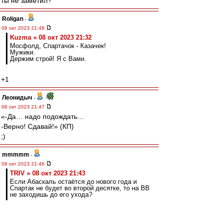
ты не заметил?
Roligan
-
08 окт 2023 21:48
Kuzma » 08 окт 2023 21:32
Мосфолд, Спартачок - Казачек!
Мужики.
Держим строй! Я с Вами.
+1
Леонидыч
-
08 окт 2023 21:47
«-Да… надо подождать…
-Верно! Сдавай!» (КП)
;)
mmmmm
-
08 окт 2023 21:46
TRIV » 08 окт 2023 21:43
Если Абаскаль остаётся до нового года и
Спартак не будет во второй десятке, то на ВВ
не заходишь до его ухода?