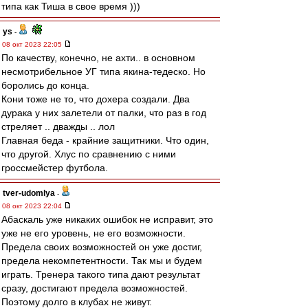
типа как Тиша в свое время )))
ys
-
08 окт 2023 22:05
По качеству, конечно, не ахти.. в основном
несмотрибельное УГ типа якина-тедеско. Но
боролись до конца.
Кони тоже не то, что дохера создали. Два
дурака у них залетели от палки, что раз в год
стреляет .. дважды .. лол
Главная беда - крайние защитники. Что один,
что другой. Хлус по сравнению с ними
гроссмейстер футбола.
tver-udomlya
-
08 окт 2023 22:04
Абаскаль уже никаких ошибок не исправит, это
уже не его уровень, не его возможности.
Предела своих возможностей он уже достиг,
предела некомпетентности. Так мы и будем
играть. Тренера такого типа дают результат
сразу, достигают предела возможностей.
Поэтому долго в клубах не живут.