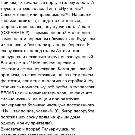
Причем, включалась в первую голову злость. А
трусость отключалась. Типа: «Ну что мы?
Совсем говно, или право имеем?!» Начинали
костьми ложиться, в подкатах стелиться,
скорость появлялась, неуступчивость. И даже
(ОХРЕНЕТЬ!!!) – осмысленность! Наложение
замен на эти перемены обсуждать не буду, там
и ясно все, и без поллитры не разбересси. К
слову сказать, перед голом Антохи тоже
пошуровали несколько минут, он заслуженный.
Вот что не так?! Моя версия прежняя –
селекции летом пережрали. Команда – живой
организм, а не конструкция, но, за неимением
фантазии, применю аналогию со стройкой. Ну,
строились помаленьку, всё путём, а тут завезли
БЕЛАЗ целый новых материалов, не факт, что
сильно нужных, да еще и при разгрузке
расхерачили большую часть уже построенного.
«Ну… так пошла, хозяин!» (С, бугор лесорубов,
положивших сосну прям на крышу дома
одному моему приятелю).
Виноваты: и прораб Гильермушка, по