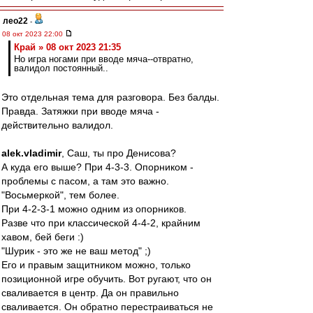
лео22
-
08 окт 2023 22:00
Край » 08 окт 2023 21:35
Но игра ногами при вводе мяча--отвратно,
валидол постоянный..
Это отдельная тема для разговора. Без балды.
Правда. Затяжки при вводе мяча -
действительно валидол.
alek.vladimir
, Саш, ты про Денисова?
А куда его выше? При 4-3-3. Опорником -
проблемы с пасом, а там это важно.
"Восьмеркой", тем более.
При 4-2-3-1 можно одним из опорников.
Разве что при классической 4-4-2, крайним
хавом, бей беги :)
"Шурик - это же не ваш метод" ;)
Его и правым защитником можно, только
позиционной игре обучить. Вот ругают, что он
сваливается в центр. Да он правильно
сваливается. Он обратно перестраиваться не