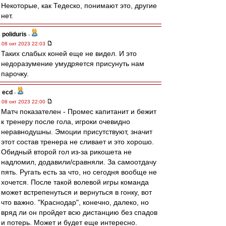
Некоторые, как Тедеско, понимают это, другие
нет.
poliduris
-
08 окт 2023 22:03
Таких слабых коней еще не видел. И это
недоразумение умудряется присунуть нам
парочку.
ecd
-
08 окт 2023 22:00
Матч показателен - Промес капитанит и бежит
к тренеру после гола, игроки очевидно
неравнодушны. Эмоции присутствуют, значит
этот состав тренера не сливает и это хорошо.
Обидный второй гол из-за рикошета не
надломил, додавили/сравняли. За самоотдачу
пять. Ругать есть за что, но сегодня вообще не
хочется. После такой волевой игры команда
может встрепенуться и вернуться в гонку, вот
что важно. "Краснодар", конечно, далеко, но
вряд ли он пройдет всю дистанцию без спадов
и потерь. Может и будет еще интересно.