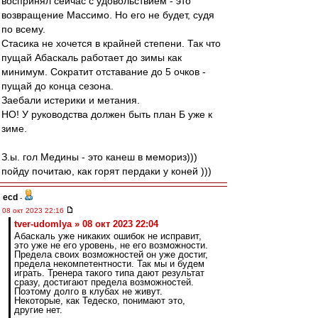
воспринял сейчас с удовольствием - это
возвращение Массимо. Но его не будет, судя
по всему.
Стасика не хочется в крайней степени. Так что
пущай Абаскаль работает до зимы как
минимум. Сократит отставание до 5 очков -
пущай до конца сезона.
Заебали истерики и метания.
НО! У руководства должен быть план Б уже к
зиме.
З.ы. гол Медины - это канеш в мемориз)))
пойду почитаю, как горят пердаки у коней )))
ecd
-
08 окт 2023 22:16
tver-udomlya » 08 окт 2023 22:04
Абаскаль уже никаких ошибок не исправит,
это уже не его уровень, не его возможности.
Предела своих возможностей он уже достиг,
предела некомпетентности. Так мы и будем
играть. Тренера такого типа дают результат
сразу, достигают предела возможностей.
Поэтому долго в клубах не живут.
Некоторые, как Тедеско, понимают это,
другие нет.