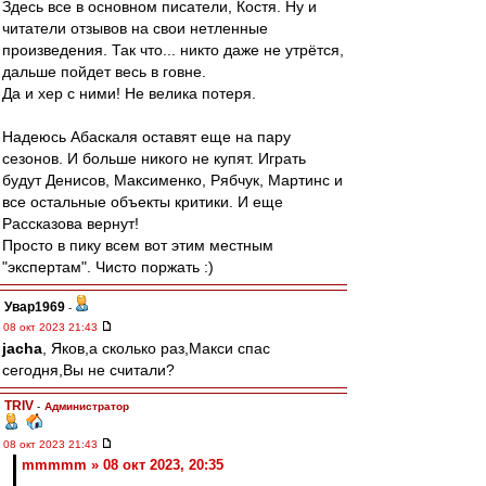
Здесь все в основном писатели, Костя. Ну и
читатели отзывов на свои нетленные
произведения. Так что... никто даже не утрётся,
дальше пойдет весь в говне.
Да и хер с ними! Не велика потеря.
Надеюсь Абаскаля оставят еще на пару
сезонов. И больше никого не купят. Играть
будут Денисов, Максименко, Рябчук, Мартинс и
все остальные объекты критики. И еще
Рассказова вернут!
Просто в пику всем вот этим местным
"экспертам". Чисто поржать :)
Увар1969
-
08 окт 2023 21:43
jacha
, Яков,а сколько раз,Макси спас
сегодня,Вы не считали?
TRIV
-
Администратор
08 окт 2023 21:43
mmmmm » 08 окт 2023, 20:35