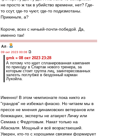
не просто ж так в убийство времени, нет? Где-
то ссут, где-то чуют, где-то подизмотаны.
Прикиньте, а?
Короче, всех с ничьей-почти-победой. Да,
именно так!
Ал
-
09 окт 2023 00:08
gmk » 08 окт 2023 23:28
А потому что идет спланированная кампания
по приходу в Спартак нового тренера, за
которым стоит группа лиц, заинтересованных
залезть поглубже в бездонный карман
Лукойла.
Именно! В этом чемпионате пока никто из
"грандов" не избежал фиаско. Но читаем мы в
прессе не мнения динамовских ветеранов или
бомжацких, эксперты не атакуют Личку или
Семака с Федотовым. Накат только на
Абаскаля. Мощный и всё возрастаюший.
Уверен, кто-то с хорошими связями формирует