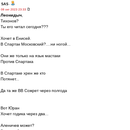
SAS
-
08 окт 2023 23:33
Леонидыч
,
Тихонов?
Ты его читал сегодня???
Хочет в Енисей.
В Спартак Московский?....ни ногой...
Они же только на язык мастаки
Против Спартака
В Спартаке хрен же кто
Потянет...
Да та же ВВ Сожрет через полгода
Вот Юран
Хочет годика через два...
Аленичев может?