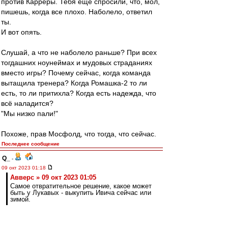
против Карреры. Тебя ещё спросили, что, мол,
пишешь, когда все плохо. Наболело, ответил
ты.
И вот опять.
Слушай, а что не наболело раньше? При всех
тогдашних ноунеймах и мудовых страданиях
вместо игры? Почему сейчас, когда команда
вытащила тренера? Когда Ромашка-2 то ли
есть, то ли притихла? Когда есть надежда, что
всё наладится?
"Мы низко пали!"
Похоже, прав Мосфолд, что тогда, что сейчас.
Последнее сообщение
Q_
-
09 окт 2023 01:18
Авверс » 09 окт 2023 01:05
Самое отвратительное решение, какое может
быть у Лукавых - выкупить Ивича сейчас или
зимой.