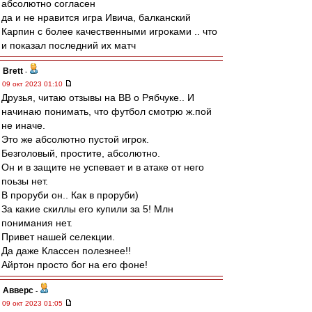
абсолютно согласен
да и не нравится игра Ивича, балканский
Карпин с более качественными игроками .. что
и показал последний их матч
Brett
-
09 окт 2023 01:10
Друзья, читаю отзывы на ВВ о Рябчуке.. И
начинаю понимать, что футбол смотрю ж.пой
не иначе.
Это же абсолютно пустой игрок.
Безголовый, простите, абсолютно.
Он и в защите не успевает и в атаке от него
поьзы нет.
В проруби он.. Как в проруби)
За какие скиллы его купили за 5! Млн
понимания нет.
Привет нашей селекции.
Да даже Классен полезнее!!
Айртон просто бог на его фоне!
Авверс
-
09 окт 2023 01:05