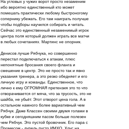
На угловых у чужих ворот просто незаменим
ибо вероятно единственный кто может
помешать практически любому быстроногому
сопернику убежать. Его там наиграть получше
чтобы подборы научился собирать и читать.
Сейчас это единственный незаменимый игрок
центра поля который должен играть все матчи
в любых сочетаниях. Мартинс не опорник.
Денисов лучше Рябчука, но совершенно
перестал подключаться к атакам, плюс
непонятные бросания своего фланга и
смешение в центр. Это не просто так и явно
указания тренера, а это резко обедняет и его
личную игру и команды. Единственное, что
лично к ему ОГРОМНАЯ претензия это то что
отворачивается от мяча, что за трусость, это не
шайба, не убьёт. Этот отворот цена гола. А в
остальном намного более вариативный чем
Рябчук. Даже Классен своими двумя голами в
кубке и сегодняшним пасом больше полезен
чем Рябчук. Это пустой бровочник. Его пара с
Промесом - дупель пусто ИМХО. Хлус на