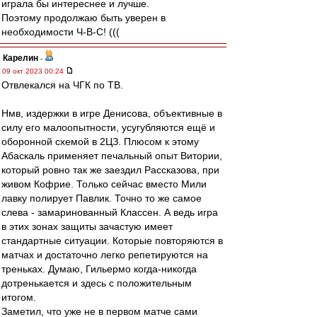
играла бы интереснее и лучше.
Поэтому продолжаю быть уверен в
необходимости Ч-В-С! (((
Карелин
-
09 окт 2023 00:24
Отвлекался на ЧГК по ТВ.
Нмв, издержки в игре Денисова, объективные в
силу его малоопытности, усугубляются ещё и
оборонной схемой в 2ЦЗ. Плюсом к этому
Абаскаль применяет печальный опыт Витории,
который ровно так же заездил Рассказова, при
живом Кофрие. Только сейчас вместо Мили
лавку полирует Павлик. Точно то же самое
слева - замаринованный Классен. А ведь игра
в этих зонах защиты зачастую имеет
стандартные ситуации. Которые повторяются в
матчах и достаточно легко репетируются на
треньках. Думаю, Гильермо когда-никогда
дотренькается и здесь с положительным
итогом.
Заметил, что уже не в первом матче сами