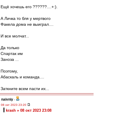
Ещё хочешь его ??????....+:).
А Личка то бля у мертвого
Факела дома не выиграл....
И все молчат...
Да только
Спартак им
Заноза ...
Поэтому,
Абаскаль и команда....
Заткните всем пасти их...
naivniy
-
08 окт 2023 23:20
krash » 08 окт 2023 23:08
Хех. Ровно противоположно думаю. Рябчук -