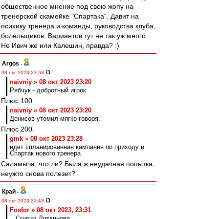
общественное мнение под свою жопу на
тренерской скамейке "Спартака". Давит на
психику тренера и команды, руководства клуба,
болельщиков. Вариантов тут не так уж много.
Не Ивич же или Калешин, правда? :)
Argos
-
08 окт 2023 23:53
naivniy » 08 окт 2023 23:20
Рябчук - добротный игрок
Плюс 100.
naivniy » 08 окт 2023 23:20
Денисов утомил мягко говоря.
Плюс 200.
gmk » 08 окт 2023 23:28
идет спланированная кампания по приходу в
Спартак нового тренера
Саламыча, что ли? Была ж неудачная попытка,
неужто снова полезет?
Край
-
08 окт 2023 23:43
Fosfor » 08 окт 2023, 23:31
.. Сгноил Литвинова..