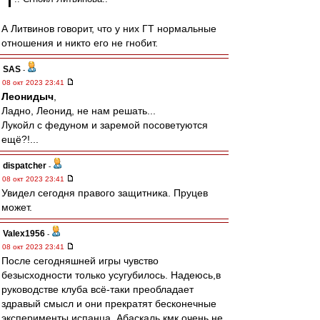
А Литвинов говорит, что у них ГТ нормальные
отношения и никто его не гнобит.
SAS
-
08 окт 2023 23:41
Леонидыч
,
Ладно, Леонид, не нам решать...
Лукойл с федуном и заремой посоветуются
ещё?!...
dispatcher
-
08 окт 2023 23:41
Увидел сегодня правого защитника. Пруцев
может.
Valex1956
-
08 окт 2023 23:41
После сегодняшней игры чувство
безысходности только усугубилось. Надеюсь,в
руководстве клуба всё-таки преобладает
здравый смысл и они прекратят бесконечные
эксперименты испанца. Абаскаль,кмк,очень не