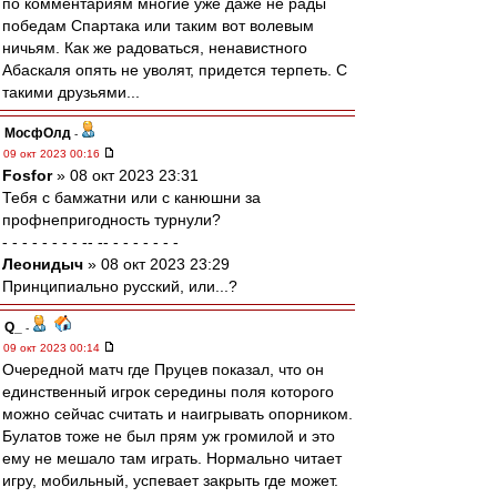
по комментариям многие уже даже не рады
победам Спартака или таким вот волевым
ничьям. Как же радоваться, ненавистного
Абаскаля опять не уволят, придется терпеть. С
такими друзьями...
МосфОлд
-
09 окт 2023 00:16
Fosfor
» 08 окт 2023 23:31
Тебя с бамжатни или с канюшни за
профнепригодность турнули?
- - - - - - - - -- -- - - - - - - -
Леонидыч
» 08 окт 2023 23:29
Принципиально русский, или...?
Q_
-
09 окт 2023 00:14
Очередной матч где Пруцев показал, что он
единственный игрок середины поля которого
можно сейчас считать и наигрывать опорником.
Булатов тоже не был прям уж громилой и это
ему не мешало там играть. Нормально читает
игру, мобильный, успевает закрыть где может.