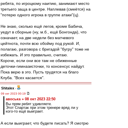
ребята, по игроцкому наитию, занимают место
третьего заща в центре. Наплевав (смеётся) на
"потерю одного игрока в группе атаки"(ц).
Не знаю, сколько ещё легов, кроме Бабича,
уедут в сборные (ну, м.б., ещё Бонгонда), что
означает, на две недели без матчевого
цейтнота, почти всю обойму под рукой. И,
полагаю, разговора с бригадой "бугру" тоже не
избежать. И это правильно, считаю.
Короче, если они все там не обиженные
деточки-гимназисточки, то консенсус найдут.
Пока верю в это. Пусть трудятся на благо
Клуба. "Всех касается".
Shitalex
-
09 окт 2023 00:19
авоська » 08 окт 2023 22:50
Вы прям ребят удивляете.
Этот Спартак при этом тренере вряд ли у
кого-то ещё выиграет.
А если выиграет, что будете писать? Я смотрю