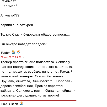
Рахимов?
Шалимов?
А Гунько???
Карпин?...а вот хрен...
Только Стас и будоражит общественность...
Он быстро наведёт порядок?!
Fosfor
-
08 окт 2023 23:31
Тренер просто сгноил полсостава. Сейчас у
нас нет нападающих, нет правого защитника,
нет полузащиты, вообще, ничего нет. Каждый
матч новый винегрет. Сгноил Литвинова,
Пруцева, Игнатова, Зиньковского... Соболев -
дерево психбольное, Промес перестал
забивать, Селихов слился... Одна полнейшая и
тотальная деградация, но мы верим!
Tsar Is Back
-