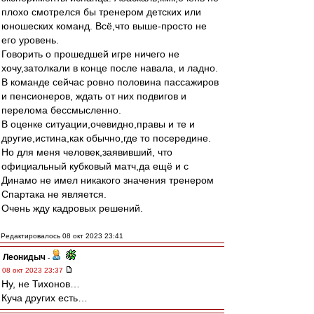
плохо смотрелся бы тренером детских или
юношеских команд. Всё,что выше-просто не
его уровень.
Говорить о прошедшей игре ничего не
хочу,затолкали в конце после навала, и ладно.
В команде сейчас ровно половина пассажиров
и пенсионеров, ждать от них подвигов и
перелома бессмысленно.
В оценке ситуации,очевидно,правы и те и
другие,истина,как обычно,где то посередине.
Но для меня человек,заявивший, что
официальный кубковый матч,да ещё и с
Динамо не имел никакого значения тренером
Спартака не является.
Очень жду кадровых решений.
Редактировалось 08 окт 2023 23:41
Леонидыч
-
08 окт 2023 23:37
Ну, не Тихонов…
Куча других есть…