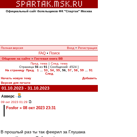
Официальный сайт болельщиков ФК "Спартак" Москва
Полная версия
Вход
•
Регистрация
FAQ
•
Поиск
Общение на сайте
Гостевая книга ВВ
»
Пред. тема
|
След. тема
Страница
56
из
91
[ Сообщений: 4524 ]
На страницу
Пред.
1
...
53
,
54
,
55
,
56
,
57
,
58
,
59
...
91
След.
Начать новую тему
Добавить
Версия для печати
01.10.2023 - 31.10.2023
Авверс
-
09 окт 2023 01:29
Fosfor » 08 окт 2023 23:31
В прошлый раз ты так феерил за Глушака