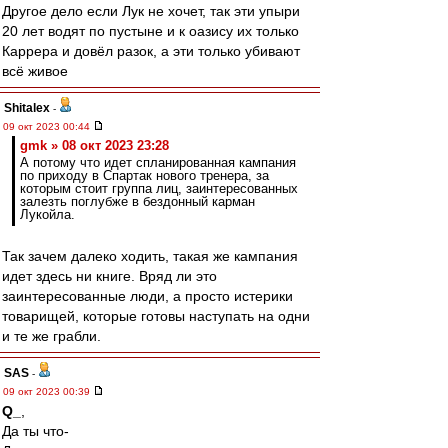
Другое дело если Лук не хочет, так эти упыри
20 лет водят по пустыне и к оазису их только
Каррера и довёл разок, а эти только убивают
всё живое
Shitalex
-
09 окт 2023 00:44
gmk » 08 окт 2023 23:28
А потому что идет спланированная кампания
по приходу в Спартак нового тренера, за
которым стоит группа лиц, заинтересованных
залезть поглубже в бездонный карман
Лукойла.
Так зачем далеко ходить, такая же кампания
идет здесь ни книге. Вряд ли это
заинтересованные люди, а просто истерики
товарищей, которые готовы наступать на одни
и те же грабли.
SAS
-
09 окт 2023 00:39
Q_
,
Да ты что-