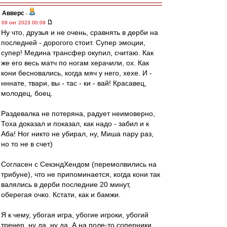
Авверс
-
09 окт 2023 00:09
Ну что, друзья и не очень, сравнять в дерби на
последней - дорогого стоит. Супер эмоции,
супер! Медина трансфер окупил, считаю. Как
же его весь матч по ногам херачили, ох. Как
кони бесновались, когда мяч у него, хехе. И -
нннате, твари, вы - тас - ки - вай! Красавец,
молодец, боец.
Раздевалка не потеряна, радует неимоверно,
Тоха доказал и показал, как надо - забил и к
Аба! Ног никто не убирал, ну, Миша пару раз,
но то не в счет)
Согласен с СекэндХендом (перемолвились на
трибуне), что не припоминается, когда кони так
валялись в дерби последние 20 минут,
оберегая очко. Кстати, как и бамжи.
Я к чему, убогая игра, убогие игроки, убогий
тренер, ну да, ну да. А на поле-то соперники