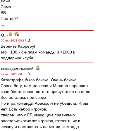
Даже
Сама
ВВ
Против?!
...
Q_
-
09 окт 2023 00:37
Верните Карреру!
это +100 к скиллам команды и +1000 к
поддержке клуба
впередсмотрящий
-
09 окт 2023 00:35
Катастрофа была близка. Очень близка.
Слава богу, нам повезло и Медина оправдал
свое бестолковое до того присутствие на поле.
Все остались при своих.
Но игра команды Абаскаля не убедила. Игры
нет. Есть набор игроков.
Уверен, что с ГТ, умеющим правильно
расставить этих же игроков, готовить их к
сезону и настраивать на матчи, команда