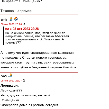
Не нравится Ромащенко?
Тихонов, например…
gmk
-
08 окт 2023 23:28
Ал » 08 окт 2023 22:28
Но на общей волне, поднятой по чьей-то
инициативе, решил, что отставка Абаскаля
просто напрашивается. А Лички - нет. А
почему???
А потому что идет спланированная кампания
по приходу в Спартак нового тренера, за
которым стоит группа лиц, заинтересованных
залезть поглубже в бездонный карман Лукойла.
SAS
-
08 окт 2023 23:27
Леонидыч
,
Леонидыч???
Чего, друже, молчишь, как твой
Ромащенко
Обосрался дома в Грозном сегодня..