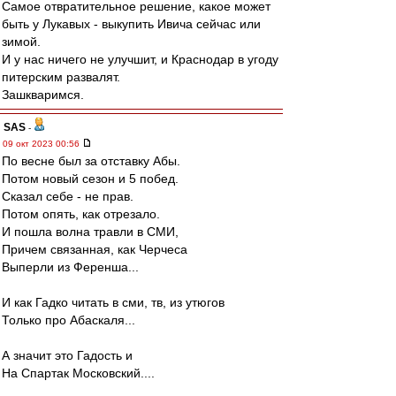
Самое отвратительное решение, какое может
быть у Лукавых - выкупить Ивича сейчас или
зимой.
И у нас ничего не улучшит, и Краснодар в угоду
питерским развалят.
Зашкваримся.
SAS
-
09 окт 2023 00:56
По весне был за отставку Абы.
Потом новый сезон и 5 побед.
Сказал себе - не прав.
Потом опять, как отрезало.
И пошла волна травли в СМИ,
Причем связанная, как Черчеса
Выперли из Ференша...
И как Гадко читать в сми, тв, из утюгов
Только про Абаскаля...
А значит это Гадость и
На Спартак Московский....