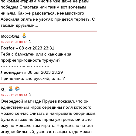
по комментариям многие уже даже не рады
победам Спартака или таким вот волевым
ничьям. Как же радоваться, ненавистного
Абаскаля опять не уволят, придется терпеть. С
такими друзьями...
МосфОлд
-
09 окт 2023 00:16
Fosfor
» 08 окт 2023 23:31
Тебя с бамжатни или с канюшни за
профнепригодность турнули?
- - - - - - - - -- -- - - - - - - -
Леонидыч
» 08 окт 2023 23:29
Принципиально русский, или...?
Q_
-
09 окт 2023 00:14
Очередной матч где Пруцев показал, что он
единственный игрок середины поля которого
можно сейчас считать и наигрывать опорником.
Булатов тоже не был прям уж громилой и это
ему не мешало там играть. Нормально читает
игру, мобильный, успевает закрыть где может.