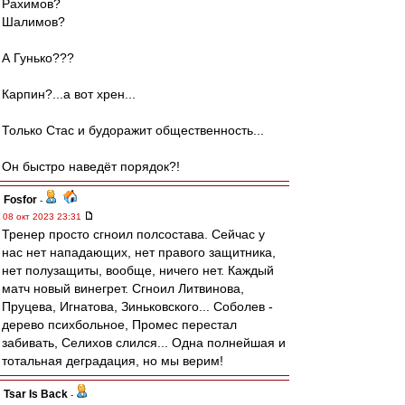
Рахимов?
Шалимов?
А Гунько???
Карпин?...а вот хрен...
Только Стас и будоражит общественность...
Он быстро наведёт порядок?!
Fosfor
-
08 окт 2023 23:31
Тренер просто сгноил полсостава. Сейчас у
нас нет нападающих, нет правого защитника,
нет полузащиты, вообще, ничего нет. Каждый
матч новый винегрет. Сгноил Литвинова,
Пруцева, Игнатова, Зиньковского... Соболев -
дерево психбольное, Промес перестал
забивать, Селихов слился... Одна полнейшая и
тотальная деградация, но мы верим!
Tsar Is Back
-