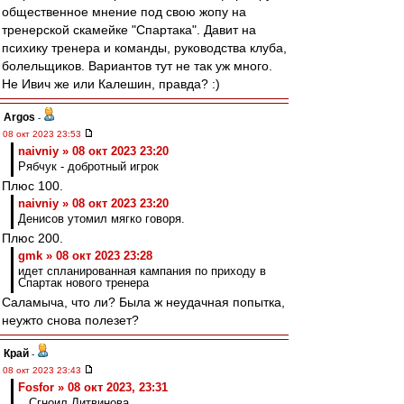
общественное мнение под свою жопу на
тренерской скамейке "Спартака". Давит на
психику тренера и команды, руководства клуба,
болельщиков. Вариантов тут не так уж много.
Не Ивич же или Калешин, правда? :)
Argos
-
08 окт 2023 23:53
naivniy » 08 окт 2023 23:20
Рябчук - добротный игрок
Плюс 100.
naivniy » 08 окт 2023 23:20
Денисов утомил мягко говоря.
Плюс 200.
gmk » 08 окт 2023 23:28
идет спланированная кампания по приходу в
Спартак нового тренера
Саламыча, что ли? Была ж неудачная попытка,
неужто снова полезет?
Край
-
08 окт 2023 23:43
Fosfor » 08 окт 2023, 23:31
.. Сгноил Литвинова..