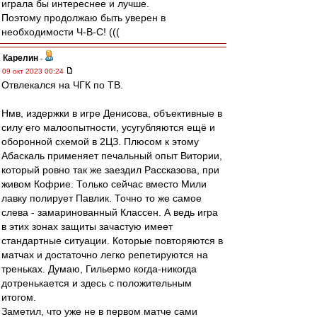
играла бы интереснее и лучше.
Поэтому продолжаю быть уверен в
необходимости Ч-В-С! (((
Карелин
-
09 окт 2023 00:24
Отвлекался на ЧГК по ТВ.
Нмв, издержки в игре Денисова, объективные в
силу его малоопытности, усугубляются ещё и
оборонной схемой в 2ЦЗ. Плюсом к этому
Абаскаль применяет печальный опыт Витории,
который ровно так же заездил Рассказова, при
живом Кофрие. Только сейчас вместо Мили
лавку полирует Павлик. Точно то же самое
слева - замаринованный Классен. А ведь игра
в этих зонах защиты зачастую имеет
стандартные ситуации. Которые повторяются в
матчах и достаточно легко репетируются на
треньках. Думаю, Гильермо когда-никогда
дотренькается и здесь с положительным
итогом.
Заметил, что уже не в первом матче сами