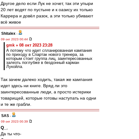
Другое дело если Лук не хочет, так эти упыри
20 лет водят по пустыне и к оазису их только
Каррера и довёл разок, а эти только убивают
всё живое
Shitalex
-
09 окт 2023 00:44
gmk » 08 окт 2023 23:28
А потому что идет спланированная кампания
по приходу в Спартак нового тренера, за
которым стоит группа лиц, заинтересованных
залезть поглубже в бездонный карман
Лукойла.
Так зачем далеко ходить, такая же кампания
идет здесь ни книге. Вряд ли это
заинтересованные люди, а просто истерики
товарищей, которые готовы наступать на одни
и те же грабли.
SAS
-
09 окт 2023 00:39
Q_
,
Да ты что-