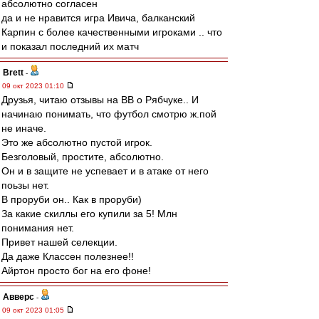
абсолютно согласен
да и не нравится игра Ивича, балканский
Карпин с более качественными игроками .. что
и показал последний их матч
Brett
-
09 окт 2023 01:10
Друзья, читаю отзывы на ВВ о Рябчуке.. И
начинаю понимать, что футбол смотрю ж.пой
не иначе.
Это же абсолютно пустой игрок.
Безголовый, простите, абсолютно.
Он и в защите не успевает и в атаке от него
поьзы нет.
В проруби он.. Как в проруби)
За какие скиллы его купили за 5! Млн
понимания нет.
Привет нашей селекции.
Да даже Классен полезнее!!
Айртон просто бог на его фоне!
Авверс
-
09 окт 2023 01:05