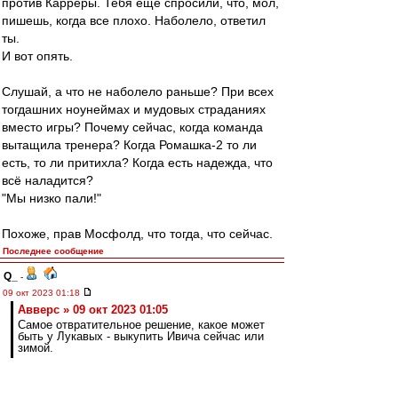
против Карреры. Тебя ещё спросили, что, мол,
пишешь, когда все плохо. Наболело, ответил
ты.
И вот опять.
Слушай, а что не наболело раньше? При всех
тогдашних ноунеймах и мудовых страданиях
вместо игры? Почему сейчас, когда команда
вытащила тренера? Когда Ромашка-2 то ли
есть, то ли притихла? Когда есть надежда, что
всё наладится?
"Мы низко пали!"
Похоже, прав Мосфолд, что тогда, что сейчас.
Последнее сообщение
Q_
-
09 окт 2023 01:18
Авверс » 09 окт 2023 01:05
Самое отвратительное решение, какое может
быть у Лукавых - выкупить Ивича сейчас или
зимой.