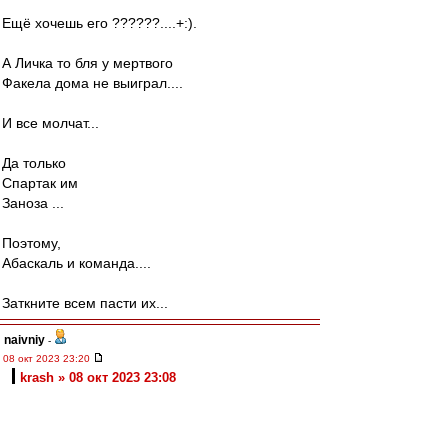
Ещё хочешь его ??????....+:).
А Личка то бля у мертвого
Факела дома не выиграл....
И все молчат...
Да только
Спартак им
Заноза ...
Поэтому,
Абаскаль и команда....
Заткните всем пасти их...
naivniy
-
08 окт 2023 23:20
krash » 08 окт 2023 23:08
Хех. Ровно противоположно думаю. Рябчук -