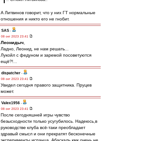
А Литвинов говорит, что у них ГТ нормальные
отношения и никто его не гнобит.
SAS
-
08 окт 2023 23:41
Леонидыч
,
Ладно, Леонид, не нам решать...
Лукойл с федуном и заремой посоветуются
ещё?!...
dispatcher
-
08 окт 2023 23:41
Увидел сегодня правого защитника. Пруцев
может.
Valex1956
-
08 окт 2023 23:41
После сегодняшней игры чувство
безысходности только усугубилось. Надеюсь,в
руководстве клуба всё-таки преобладает
здравый смысл и они прекратят бесконечные
эксперименты испанца. Абаскаль,кмк,очень не