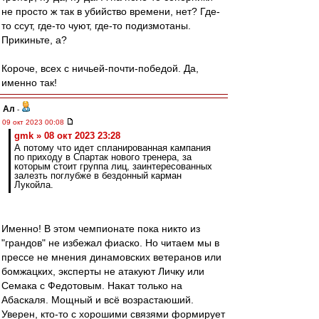
не просто ж так в убийство времени, нет? Где-
то ссут, где-то чуют, где-то подизмотаны.
Прикиньте, а?
Короче, всех с ничьей-почти-победой. Да,
именно так!
Ал
-
09 окт 2023 00:08
gmk » 08 окт 2023 23:28
А потому что идет спланированная кампания
по приходу в Спартак нового тренера, за
которым стоит группа лиц, заинтересованных
залезть поглубже в бездонный карман
Лукойла.
Именно! В этом чемпионате пока никто из
"грандов" не избежал фиаско. Но читаем мы в
прессе не мнения динамовских ветеранов или
бомжацких, эксперты не атакуют Личку или
Семака с Федотовым. Накат только на
Абаскаля. Мощный и всё возрастаюший.
Уверен, кто-то с хорошими связями формирует