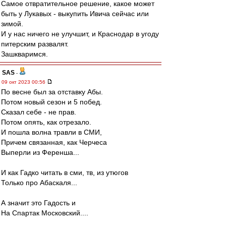
Самое отвратительное решение, какое может
быть у Лукавых - выкупить Ивича сейчас или
зимой.
И у нас ничего не улучшит, и Краснодар в угоду
питерским развалят.
Зашкваримся.
SAS
-
09 окт 2023 00:56
По весне был за отставку Абы.
Потом новый сезон и 5 побед.
Сказал себе - не прав.
Потом опять, как отрезало.
И пошла волна травли в СМИ,
Причем связанная, как Черчеса
Выперли из Ференша...
И как Гадко читать в сми, тв, из утюгов
Только про Абаскаля...
А значит это Гадость и
На Спартак Московский....