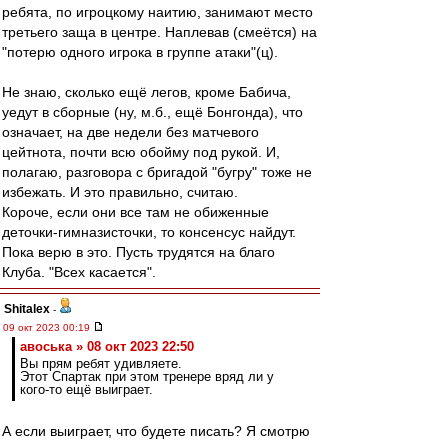
ребята, по игроцкому наитию, занимают место
третьего заща в центре. Наплевав (смеётся) на
"потерю одного игрока в группе атаки"(ц).
Не знаю, сколько ещё легов, кроме Бабича,
уедут в сборные (ну, м.б., ещё Бонгонда), что
означает, на две недели без матчевого
цейтнота, почти всю обойму под рукой. И,
полагаю, разговора с бригадой "бугру" тоже не
избежать. И это правильно, считаю.
Короче, если они все там не обиженные
деточки-гимназисточки, то консенсус найдут.
Пока верю в это. Пусть трудятся на благо
Клуба. "Всех касается".
Shitalex
-
09 окт 2023 00:19
авоська » 08 окт 2023 22:50
Вы прям ребят удивляете.
Этот Спартак при этом тренере вряд ли у
кого-то ещё выиграет.
А если выиграет, что будете писать? Я смотрю