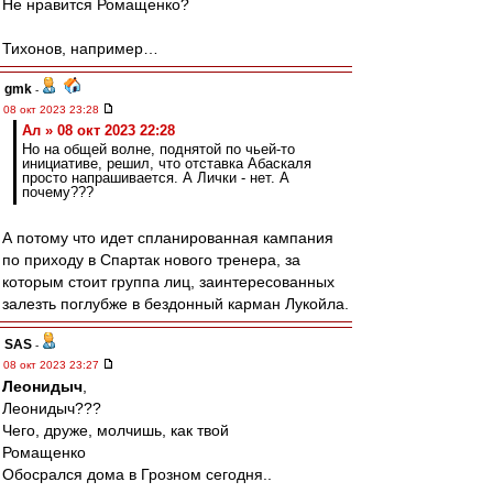
Не нравится Ромащенко?
Тихонов, например…
gmk
-
08 окт 2023 23:28
Ал » 08 окт 2023 22:28
Но на общей волне, поднятой по чьей-то
инициативе, решил, что отставка Абаскаля
просто напрашивается. А Лички - нет. А
почему???
А потому что идет спланированная кампания
по приходу в Спартак нового тренера, за
которым стоит группа лиц, заинтересованных
залезть поглубже в бездонный карман Лукойла.
SAS
-
08 окт 2023 23:27
Леонидыч
,
Леонидыч???
Чего, друже, молчишь, как твой
Ромащенко
Обосрался дома в Грозном сегодня..