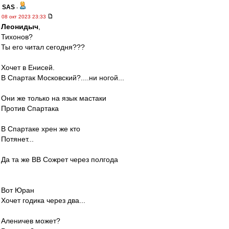
SAS
-
08 окт 2023 23:33
Леонидыч
,
Тихонов?
Ты его читал сегодня???
Хочет в Енисей.
В Спартак Московский?....ни ногой...
Они же только на язык мастаки
Против Спартака
В Спартаке хрен же кто
Потянет...
Да та же ВВ Сожрет через полгода
Вот Юран
Хочет годика через два...
Аленичев может?