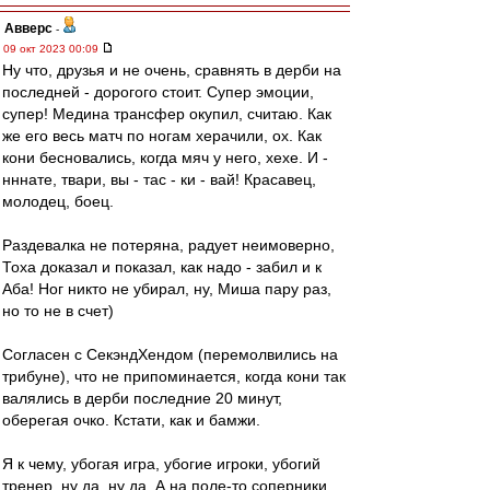
Авверс
-
09 окт 2023 00:09
Ну что, друзья и не очень, сравнять в дерби на
последней - дорогого стоит. Супер эмоции,
супер! Медина трансфер окупил, считаю. Как
же его весь матч по ногам херачили, ох. Как
кони бесновались, когда мяч у него, хехе. И -
нннате, твари, вы - тас - ки - вай! Красавец,
молодец, боец.
Раздевалка не потеряна, радует неимоверно,
Тоха доказал и показал, как надо - забил и к
Аба! Ног никто не убирал, ну, Миша пару раз,
но то не в счет)
Согласен с СекэндХендом (перемолвились на
трибуне), что не припоминается, когда кони так
валялись в дерби последние 20 минут,
оберегая очко. Кстати, как и бамжи.
Я к чему, убогая игра, убогие игроки, убогий
тренер, ну да, ну да. А на поле-то соперники