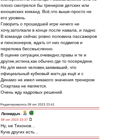
плохо смотрелся бы тренером детских или
юношеских команд. Всё,что выше-просто не
его уровень.
Говорить о прошедшей игре ничего не
хочу,затолкали в конце после навала, и ладно.
В команде сейчас ровно половина пассажиров
и пенсионеров, ждать от них подвигов и
перелома бессмысленно.
В оценке ситуации,очевидно,правы и те и
другие,истина,как обычно,где то посередине.
Но для меня человек,заявивший, что
официальный кубковый матч,да ещё и с
Динамо не имел никакого значения тренером
Спартака не является.
Очень жду кадровых решений.
Редактировалось 08 окт 2023 23:41
Леонидыч
-
08 окт 2023 23:37
Ну, не Тихонов…
Куча других есть…