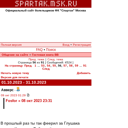
Официальный сайт болельщиков ФК "Спартак" Москва
Полная версия
Вход
•
Регистрация
FAQ
•
Поиск
Общение на сайте
Гостевая книга ВВ
»
Пред. тема
|
След. тема
Страница
56
из
91
[ Сообщений: 4524 ]
На страницу
Пред.
1
...
53
,
54
,
55
,
56
,
57
,
58
,
59
...
91
След.
Начать новую тему
Добавить
Версия для печати
01.10.2023 - 31.10.2023
Авверс
-
09 окт 2023 01:29
Fosfor » 08 окт 2023 23:31
В прошлый раз ты так феерил за Глушака