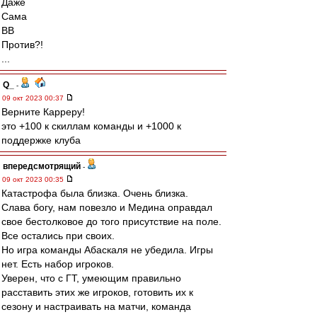
Даже
Сама
ВВ
Против?!
...
Q_
-
09 окт 2023 00:37
Верните Карреру!
это +100 к скиллам команды и +1000 к
поддержке клуба
впередсмотрящий
-
09 окт 2023 00:35
Катастрофа была близка. Очень близка.
Слава богу, нам повезло и Медина оправдал
свое бестолковое до того присутствие на поле.
Все остались при своих.
Но игра команды Абаскаля не убедила. Игры
нет. Есть набор игроков.
Уверен, что с ГТ, умеющим правильно
расставить этих же игроков, готовить их к
сезону и настраивать на матчи, команда