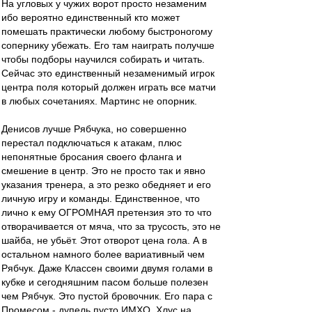
На угловых у чужих ворот просто незаменим
ибо вероятно единственный кто может
помешать практически любому быстроногому
сопернику убежать. Его там наиграть получше
чтобы подборы научился собирать и читать.
Сейчас это единственный незаменимый игрок
центра поля который должен играть все матчи
в любых сочетаниях. Мартинс не опорник.
Денисов лучше Рябчука, но совершенно
перестал подключаться к атакам, плюс
непонятные бросания своего фланга и
смешение в центр. Это не просто так и явно
указания тренера, а это резко обедняет и его
личную игру и команды. Единственное, что
лично к ему ОГРОМНАЯ претензия это то что
отворачивается от мяча, что за трусость, это не
шайба, не убьёт. Этот отворот цена гола. А в
остальном намного более вариативный чем
Рябчук. Даже Классен своими двумя голами в
кубке и сегодняшним пасом больше полезен
чем Рябчук. Это пустой бровочник. Его пара с
Промесом - дупель пусто ИМХО. Хлус на