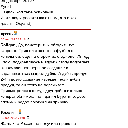
05 декабря 2012?
Хуяй!
Садись, кол тебе осиновый!
И эти люди рассказывают нам, что и как
делать. Охуеть))
Креон
-
30 окт 2023 21:10
Roligan
, Да, поистерить и обгадить тут
запросто.Пришел я как то на футбол с
конюшней, ещё на старом их стадионе, 79 год.
Стою, подкрепляюсь и вдруг к столу подбегает
взлохмаченное нервное создание и
спрашивает как сыграл дубль. А дубль продул
2-4, так это создание изрекает, если дубль
продул, то он этого не переживет.
Присмотрелся к нему, вдруг действительно
кондрат обнимет... нет, допил Буратино, доел
слойку и бодро побежал на трибуну
Карелин
-
30 окт 2023 21:06
Жаль, что Россия не получила право на