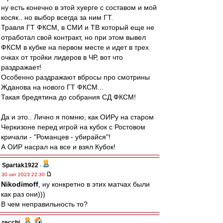
ну есть конечно в этой хуерге с составом и мой
косяк.. но выбор всегда за ним ГТ.
Травля ГТ ФКСМ, в СМИ и ТВ который еще не
отработал свой контракт, но при этом вывел
ФКСМ в кубке на первом месте и идет в трех
очках от тройки лидеров в ЧР, вот что
раздражает!
Особенно раздражают вбросы про смотрины
Жданова на нового ГТ ФКСМ...
Такая бредятина до собрания СД ФКСМ!
Да и это.. Лично я помню, как ОИРу на старом
Черкизоне перед игрой на кубок с Ростовом
кричали - "Романцев - убирайся"!
А ОИР насрал на все и взял Кубок!
Spartak1922
-
30 окт 2023 22:30
Nikodimoff
, ну конкретно в этих матчах были
как раз они)))
В чем неправильность то?
recchi
-