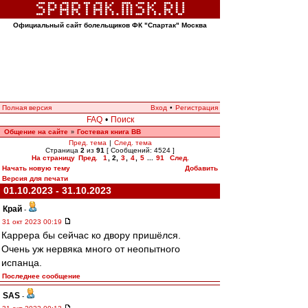
Официальный сайт болельщиков ФК "Спартак" Москва
Полная версия
Вход
•
Регистрация
FAQ
•
Поиск
Общение на сайте
Гостевая книга ВВ
»
Пред. тема
|
След. тема
Страница
2
из
91
[ Сообщений: 4524 ]
На страницу
Пред.
1
,
2
,
3
,
4
,
5
...
91
След.
Начать новую тему
Добавить
Версия для печати
01.10.2023 - 31.10.2023
Край
-
31 окт 2023 00:19
Каррера бы сейчас ко двору пришёлся.
Очень уж нервяка много от неопытного
испанца.
Последнее сообщение
SAS
-