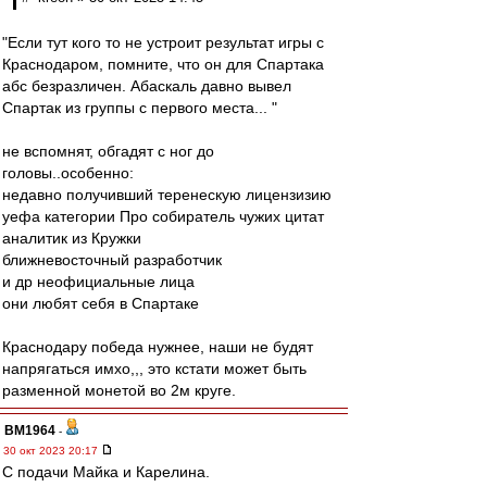
"Если тут кого то не устроит результат игры с
Краснодаром, помните, что он для Спартака
абс безразличен. Абаскаль давно вывел
Спартак из группы с первого места... "
не вспомнят, обгадят с ног до
головы..особенно:
недавно получивший теренескую лицензизию
уефа категории Про собиратель чужих цитат
аналитик из Кружки
ближневосточный разработчик
и др неофициальные лица
они любят себя в Спартаке
Краснодару победа нужнее, наши не будят
напрягаться имхо,,, это кстати может быть
разменной монетой во 2м круге.
BM1964
-
30 окт 2023 20:17
С подачи Майка и Карелина.