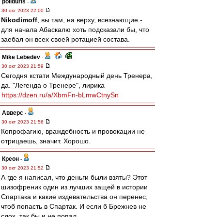
poliduris
-
30 окт 2023 22:00
Nikodimoff
, вы там, на верху, всезнающие -
для начала Абаскалю хоть подсказали бы, что
заебал он всех своей ротацией состава.
Mike Lebedev
-
30 окт 2023 21:59
Сегодня кстати Международный день Тренера,
да. "Легенда о Тренере", лирика
https://dzen.ru/a/XbmFn-bLmwCtnySn
Авверс
-
30 окт 2023 21:56
Копрофагию, враждебность и провокации не
отрицаешь, значит. Хорошо.
Креон
-
30 окт 2023 21:52
А где я написал, что деньги были взяты? Этот
шизофреник один из лучших защей в истории
Спартака и какие издевательства он перенес,
чтоб попасть в Спартак. И если б Брежнев не
сдох, так бы и не попал