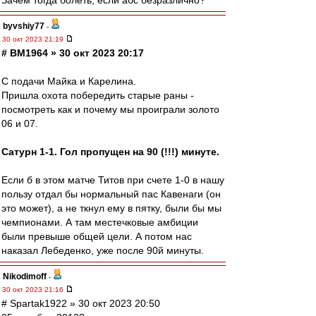
Зачем тогда болеть, если абс безразлично?
byvshiy77
-
30 окт 2023 21:19
# BM1964 » 30 окт 2023 20:17
С подачи Майка и Карелина.
Пришла охота побередить старые раны -
посмотреть как и почему мы проиграли золото
06 и 07.
Сатурн 1-1. Гол пропущен на 90 (!!!) минуте.
Если б в этом матче Титов при счете 1-0 в нашу
пользу отдал бы нормальный пас Кавенаги (он
это может), а не ткнул ему в пятку, были бы мы
чемпионами. А там местечковые амбиции
были превыше общей цели. А потом нас
наказал Лебеденко, уже после 90й минуты.
Nikodimoff
-
30 окт 2023 21:16
# Spartak1922 » 30 окт 2023 20:50