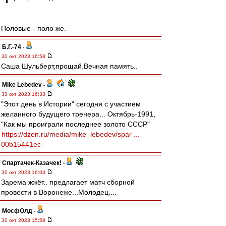
Половые - поло же.
Б.Г.-74
-
30 окт 2023 16:58
Саша Шульберт,прощай.Вечная память..
Mike Lebedev
-
30 окт 2023 16:33
"Этот день в Истории" сегодня с участием
желанного будущего тренера... Октябрь-1991,
"Как мы проиграли последнее золото СССР"
https://dzen.ru/media/mike_lebedev/spar ...
00b15441ec
Спартачек-Казачек!
-
30 окт 2023 16:03
Зарема жжёт.. предлагает матч сборной
провести в Воронеже...Молодец....
МосфОлд
-
30 окт 2023 15:58