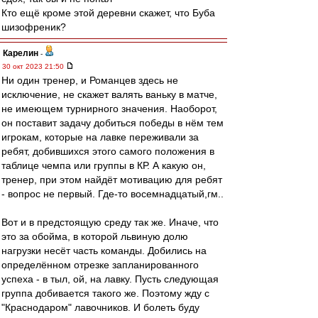
Кто ещё кроме этой деревни скажет, что Буба
шизофреник?
Карелин
-
30 окт 2023 21:50
Ни один тренер, и Романцев здесь не
исключение, не скажет валять ваньку в матче,
не имеющем турнирного значения. Наоборот,
он поставит задачу добиться победы в нём тем
игрокам, которые на лавке переживали за
ребят, добившихся этого самого положения в
таблице чемпа или группы в КР. А какую он,
тренер, при этом найдёт мотивацию для ребят
- вопрос не первый. Где-то восемнадцатый,гм..
Вот и в предстоящую среду так же. Иначе, что
это за обойма, в которой львиную долю
нагрузки несёт часть команды. Добились на
определённом отрезке запланированного
успеха - в тыл, ой, на лавку. Пусть следующая
группа добивается такого же. Поэтому жду с
"Краснодаром" лавочников. И болеть буду