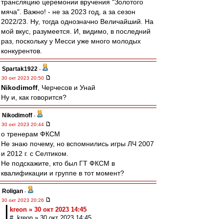
трансляцию церемонии вручения "Золотого
мяча". Важно! - не за 2023 год, а за сезон
2022/23. Ну, тогда однозначно Величайший. На
мой вкус, разумеется. И, видимо, в последний
раз, поскольку у Месси уже много молодых
конкурентов.
Spartak1922
-
30 окт 2023 20:50
Nikodimoff
, Черчесов и Унай
Ну и, как говорится?
Nikodimoff
-
30 окт 2023 20:44
о тренерам ФКСМ
Не знаю почему, но вспомнились игры ЛЧ 2007
и 2012 г. с Селтиком.
Не подскажите, кто был ГТ ФКСМ в
квалификации и группе в тот момент?
Roligan
-
30 окт 2023 20:26
kreon » 30 окт 2023 14:45
# kreon » 30 окт 2023 14:45