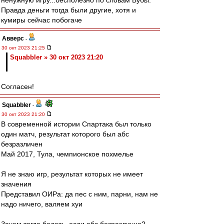
ненужную игру...бесполезно по словам Бубы.
Правда деньги тогда были другие, хотя и
кумиры сейчас побогаче
Авверс
-
30 окт 2023 21:25
Squabbler » 30 окт 2023 21:20
Согласен!
Squabbler
-
30 окт 2023 21:20
В современной истории Спартака был только
один матч, результат которого был абс
безразличен
Май 2017, Тула, чемпионское похмелье
Я не знаю игр, результат которых не имеет
значения
Представил ОИРа: да пес с ним, парни, нам не
надо ничего, валяем хуи