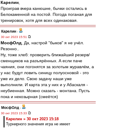
Карелин
,
Проиграв вчера канюшне, бычки остались в
Белокаменной на постой. Погода поганая для
тренировок, хотя для всех одинаковая.
Карелин
-
30 окт 2023 15:51
МосфОлд
, Да, настрой "быков" я не учёл.
Резонно..
Ну, тоже хлеб: проверить ближайший резерв/
сменщиков на разъярённых. А если паче
чаяния, они погонятся за золотым журавлём, а
у нас будут ловить синицу полуосновой - это
уже их дело. Свою задачу наши уже
выполнили. И карта эта у них и у Абаскаля -
неубиенная. Можно сказать - монтана. Пусть
пока и некозырная (смеётся)
МосфОлд
-
30 окт 2023 15:33
Карелин » 30 окт 2023 15:18
Турнирного значения игра не имеет