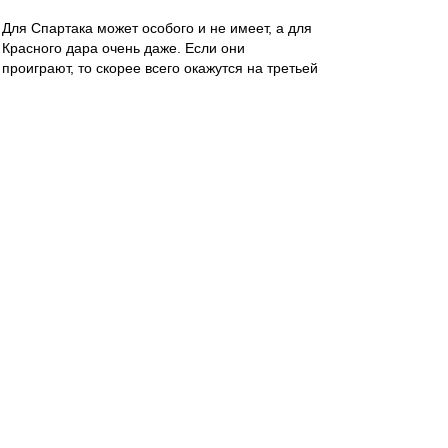
Для Спартака может особого и не имеет, а для
Красного дара очень даже. Если они
проиграют, то скорее всего окажутся на третьей
строчке, - это путь вниз, в преисподню
регионального пути, где слышен хруст костей и
трясина размытых полей. Так что если у наших
есть хоть литр самолюбия, то они просто
обязаны притопить конкурента. А если нет
даже поллитры, то один хрен за Спартак
болеть не перестану, а равно так же смотреть
его игры!
- - - - - - - - -- - - - - - - - - -
Шульберту вечная память и царствие
небесное...((((
Карелин
-
30 окт 2023 15:18
С "Краснодаром", в среду - Евгений Буланов,
ВАР - Шадыханов.
Что-то не помню Буланова, обслуживающего
наши матчи.
Правда, на Кубок Мажич ставит судей с лавки/