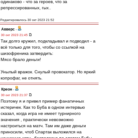
одинаково - что за героев, что за
репрессированных, гых..
Редактировалось 30 окт 2023 21:52
Авверс
-
30 окт 2023 21:45
Так долго кружил, подкладывал и подводил - а
всё только для того, чтобы со ссылкой на
шизофреника затвердить:
Мясо брало деньги!
Унылый вражок. Снулый провокатор. Но яркий
копрофаг, не отнять.
Креон
-
30 окт 2023 21:37
Поэтому я и привел пример фанатичных
истеричек. Как то Буба в одном интервью
сказал, когда игра не имеет турнирного
значения , практически невозможно
настроиться на матч. Там им даже деньги
приносили, чтоб Спартак выложился на