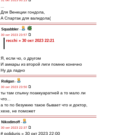
31 окт 2023 00:13
...
Для Венеции гондола,
А Спартак для валидола(
Squabbler
-
30 окт 2023 23:57
recchi » 30 окт 2023 22:21
Я, если чо, о другом
И амкары из второй лиги помню конечно
Ну да ладно
Roligan
-
30 окт 2023 23:50
ты там спьяну поаккуаратней а то мало ли
что...
а то по безумию такое бывает что и доктор,
хехе, не поможет
Nikodimoff
-
30 окт 2023 22:37
# poliduris » 30 окт 2023 22:00