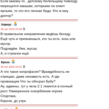
Если какому-то ..датскому болельщику повсюду
мерещатся какашки, которыми он клеит
ярлыки, то это его личная беда. Кто ж ему
доктор?
Авверс
-
30 окт 2023 22:09
В правильном направлении ведёшь беседу.
Ещё чуть и признаешься, кто ты есть: конь или
мусор.
Подождём. Кмк, мусор.
А, и стукачок ещё.
Креон
-
30 окт 2023 22:01
А что такое копрофагия? Враждебность не
отрицаю, даже ненависть есть. А где
провокация.Что ты обосрал Бубу?
Ау, админы, тут у чела 2.1 ломится в полный
рост. Намеренное оскорбление игрока
Спартака.
Короче, до утра