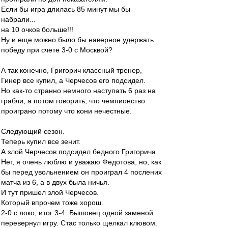
Если бы игра длилась 85 минут мы бы
набрали...
на 10 очков больше!!!
Ну и еще можно было бы наверное удержать
победу при счете 3-0 с Москвой?
А так конечно, Григорич классный тренер,
Гинер все купил, а Черчесов его подсидел.
Но как-то странно немного наступать 6 раз на
грабли, а потом говорить, что чемпионство
проиграно потому что кони нечестные.
Следующий сезон.
Теперь купил все зенит.
А злой Черчесов подсидел бедного Григорича.
Нет, я очень люблю и уважаю Федотова, но, как
бы перед увольнением он проиграл 4 послених
матча из 6, а в двух была ничья.
И тут пришел злой Черчесов.
Который впрочем тоже хорош.
2-0 с локо, итог 3-4. Бышовец одной заменой
перевернул игру. Стас только щелкал клювом.