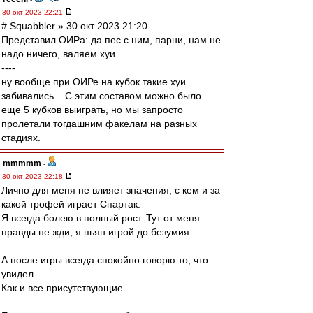
30 окт 2023 22:21
# Squabbler » 30 окт 2023 21:20
Представил ОИРа: да пес с ним, парни, нам не
надо ничего, валяем хуи
----
ну вообще при ОИРе на кубок такие хуи
забивались... С этим составом можно было
еще 5 кубков выиграть, но мы запросто
пролетали тогдашним факелам на разных
стадиях.
mmmmm
-
30 окт 2023 22:18
Лично для меня не влияет значения, с кем и за
какой трофей играет Спартак.
Я всегда болею в полный рост. Тут от меня
правды не жди, я пьян игрой до безумия.
А после игры всегда спокойно говорю то, что
увидел.
Как и все присутствующие.