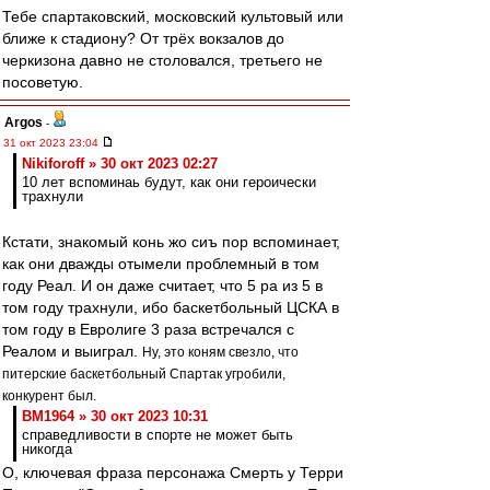
Тебе спартаковский, московский культовый или
ближе к стадиону? От трёх вокзалов до
черкизона давно не столовался, третьего не
посоветую.
Argos
-
31 окт 2023 23:04
Nikiforoff » 30 окт 2023 02:27
10 лет вспоминаь будут, как они героически
трахнули
Кстати, знакомый конь жо сиъ пор вспоминает,
как они дважды отымели проблемный в том
году Реал. И он даже считает, что 5 ра из 5 в
том году трахнули, ибо баскетбольный ЦСКА в
том году в Евролиге 3 раза встречался с
Реалом и выиграл.
Ну, это коням свезло, что
питерские баскетбольный Спартак угробили,
конкурент был.
BM1964 » 30 окт 2023 10:31
справедливости в спорте не может быть
никогда
О, ключевая фраза персонажа Смерть у Терри