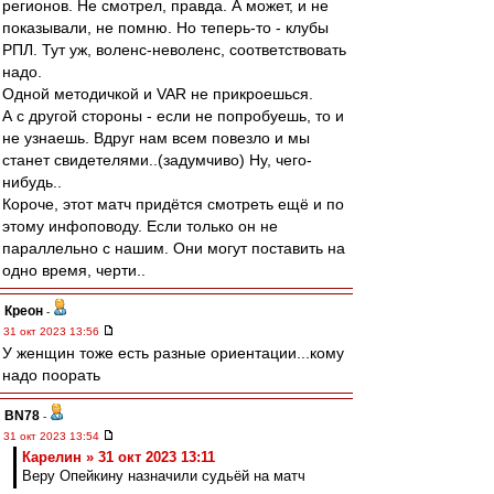
регионов. Не смотрел, правда. А может, и не
показывали, не помню. Но теперь-то - клубы
РПЛ. Тут уж, воленс-неволенс, соответствовать
надо.
Одной методичкой и VAR не прикроешься.
А с другой стороны - если не попробуешь, то и
не узнаешь. Вдруг нам всем повезло и мы
станет свидетелями..(задумчиво) Ну, чего-
нибудь..
Короче, этот матч придётся смотреть ещё и по
этому инфоповоду. Если только он не
параллельно с нашим. Они могут поставить на
одно время, черти..
Креон
-
31 окт 2023 13:56
У женщин тоже есть разные ориентации...кому
надо поорать
BN78
-
31 окт 2023 13:54
Карелин » 31 окт 2023 13:11
Веру Опейкину назначили судьёй на матч