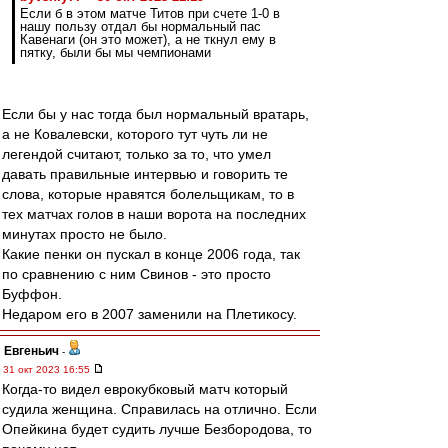
Если б в этом матче Титов при счете 1-0 в
нашу пользу отдал бы нормальный пас
Кавенаги (он это может), а не ткнул ему в
пятку, были бы мы чемпионами
Если бы у нас тогда был нормальный вратарь,
а не Ковалевски, которого тут чуть ли не
легендой считают, только за то, что умел
давать правильные интервью и говорить те
слова, которые нравятся болельщикам, то в
тех матчах голов в наши ворота на последних
минутах просто не было.
Какие пенки он пускал в конце 2006 года, так
по сравнению с ним Свинов - это просто
Буффон.
Недаром его в 2007 заменили на Плетикосу.
Евгеньич
-
31 окт 2023 16:55
Когда-то видел еврокубковый матч который
судила женщина. Справилась на отлично. Если
Опейкина будет судить лучше Безбородова, то