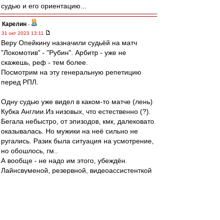
судью и его ориентацию...
Карелин
-
31 окт 2023 13:11
Веру Опейкину назначили судьёй на матч
"Локомотив" - "Рубин". Арбитр - уже не
скажешь, реф - тем более.
Посмотрим на эту генеральную репетицию
перед РПЛ.
Одну судью уже видел в каком-то матче (лень)
Кубка Англии.Из низовых, что естественно (?).
Бегала небыстро, от эпизодов, кмк, далековато
оказывалась. Но мужики на неё сильно не
ругались. Разик была ситуация на усмотрение,
но обошлось, гм..
А вообще - не надо им этого, убеждён.
Лайнсвуменой, резервной, видеоассистенткой
главного - это пожалуйста. Ну, хотя бы на этом
этапе футбола. Дальше видно будет.
"И потом - нафига ей деньги?! Не пьёт, не
курит, по ба.., ой, в общем, не шатается
нигде...Баловство одно, короче" (почти