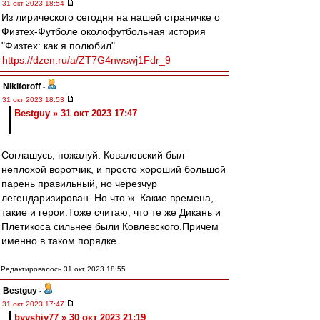
31 окт 2023 18:54
Из лирического сегодня на нашей страничке о
Физтех-Футболе околофутбольная история
"Физтех: как я полюбил"
https://dzen.ru/a/ZT7G4nwswj1Fdr_9
Nikiforoff
-
31 окт 2023 18:53
Bestguy » 31 окт 2023 17:47
Соглашусь, пожалуй. Ковалевский был
неплохой воротчик, и просто хороший большой
парень правильный, но черезчур
легендаризирован. Но что ж. Какие времена,
такие и герои.Тоже считаю, что те же Дикань и
Плетикоса сильнее были Ковлевского.Причем
именно в таком порядке.
Редактировалось 31 окт 2023 18:55
Bestguy
-
31 окт 2023 17:47
byvshiy77 » 30 окт 2023 21:19