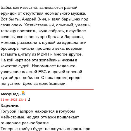
Бабы, как известно, занимаются разной
ерундой от отсутствия нормального мужика.
Вот бы ты, Андрей В-ич, и взял барышню под
свою опеку. Хозяйственный, опытный, умеешь
теплицу поставить, жука собрать, в футболе
сечешь, все знаешь про Крала и Ларссона,
можешь развеселить шуткой из журнала или
брошюры начала прошлого века, вовремя
вставить цитату из МВИН и многое другое.
На кой черт все эти жопейкины нужны в
качестве судей. Напоминает недавнее
увлечение властей ESG и прочей зеленой
хуитой для дебилов. С последним, вроде,
попустило. Дело за жопейкиными.
МосфОлд
-
31 окт 2023 13:41
Карелин
,
Голубой Газпром находится в голубом
мейнстриме, но для отмазки привлекает
гендерное разнообразие...
Теперь с трибун будет не актуально орать про