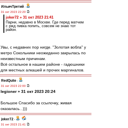
ИльичТpeтий
-
31 окт 2023 22:20
joker72 » 31 окт 2023 21:41
Парни, недавно в Москве. Где перед матчем
с ржд пивка попить, совсем не знаю тот
район.
Увы, с недавних пор нигде. "Золотая вобла" у
метро Сокольники неожиданно закрылась по
неизвестным причинам.
Всё остальное в нашем районе - гадюшники
для местных алкашей и прочих маргиналов.
RedQuite
-
31 окт 2023 22:00
legioner » 31 окт 2023 20:24
Большое Спасибо за ссылочку, живая
оказалась...)))
joker72
-
31 окт 2023 21:41