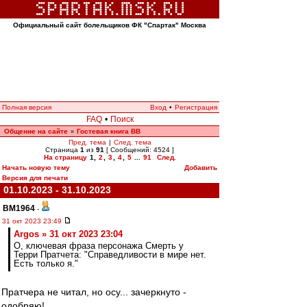
Официальный сайт болельщиков ФК "Спартак" Москва
Полная версия
Вход
•
Регистрация
FAQ
•
Поиск
Общение на сайте
Гостевая книга ВВ
»
Пред. тема
|
След. тема
Страница
1
из
91
[ Сообщений: 4524 ]
На страницу
1
,
2
,
3
,
4
,
5
...
91
След.
Начать новую тему
Добавить
Версия для печати
01.10.2023 - 31.10.2023
BM1964
-
31 окт 2023 23:49
Argos » 31 окт 2023 23:04
О, ключевая фраза персонажа Смерть у
Терри Пратчета: "Справедливости в мире нет.
Есть только я."
Пратчера не читал, но осу... зачеркнуто -
одобряю!