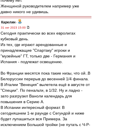
почему нет.
Женщиной руководителем например уже
давно никого не удивишь.
Карелин
-
31 окт 2023 15:00
Сегодня практически во всех евролигах
кубковый день.
Из тех, где играют арендованные и
принадлежащие "Спартаку" игроки и
"музейные" ГТ, только две - Германия и
Испания - подлежат освещению.
Во Франции месятся пока такие низы, что ой..В
Белоруссии перерыв до весенней 1/4 финала.
В Италии "Венеция" вылетела ещё в августе от
"Специи". По пенальти, в 1/32. Ну и ладно -
зато разгрузил Ваноли календарь для
повышения в Серию А.
В Испании интересный формат. В
сегодняшнем 1-м раунде с Сегундой и ниже
будет лупашиться вся Примера. За
исключением Большой тройки (не путать с Ч-Р-