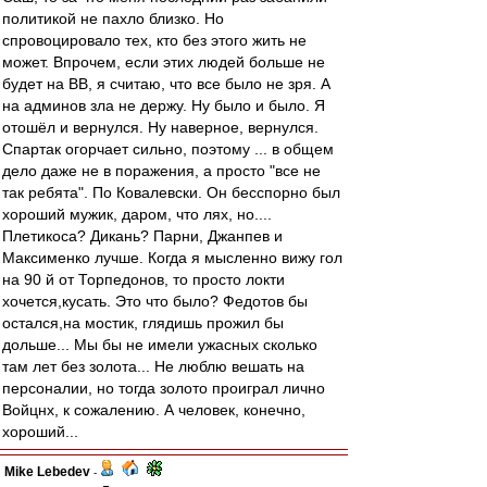
политикой не пахло близко. Но
спровоцировало тех, кто без этого жить не
может. Впрочем, если этих людей больше не
будет на ВВ, я считаю, что все было не зря. А
на админов зла не держу. Ну было и было. Я
отошёл и вернулся. Ну наверное, вернулся.
Спартак огорчает сильно, поэтому ... в общем
дело даже не в поражения, а просто "все не
так ребята". По Ковалевски. Он бесспорно был
хороший мужик, даром, что лях, но....
Плетикоса? Дикань? Парни, Джанпев и
Максименко лучше. Когда я мысленно вижу гол
на 90 й от Торпедонов, то просто локти
хочется,кусать. Это что было? Федотов бы
остался,на мостик, глядишь прожил бы
дольше... Мы бы не имели ужасных сколько
там лет без золота... Не люблю вешать на
персоналии, но тогда золото проиграл лично
Войцнх, к сожалению. А человек, конечно,
хороший...
Mike Lebedev
-