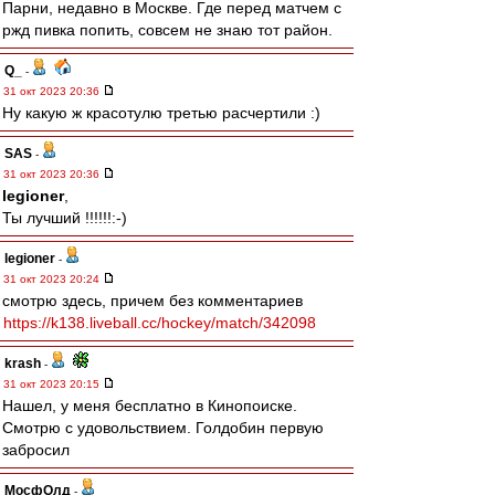
Парни, недавно в Москве. Где перед матчем с
ржд пивка попить, совсем не знаю тот район.
Q_
-
31 окт 2023 20:36
Ну какую ж красотулю третью расчертили :)
SAS
-
31 окт 2023 20:36
legioner
,
Ты лучший !!!!!!:-)
legioner
-
31 окт 2023 20:24
смотрю здесь, причем без комментариев
https://k138.liveball.cc/hockey/match/342098
krash
-
31 окт 2023 20:15
Нашел, у меня бесплатно в Кинопоиске.
Смотрю с удовольствием. Голдобин первую
забросил
МосфОлд
-