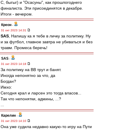
С, быгыг) и "Осасуны", как прошлогоднего
финалиста. Эти присоединятся в декабре.
Итоги - вечером.
Креон
-
31 окт 2023 14:31
SAS
, Напишу ка я тебе в личку за политику. Ну
и за футбол, главное завтра не убиваться и без
травм. Промеса беречь!
SAS
-
31 окт 2023 14:18
За политику на ВВ трут и банят.
Иногда непонятно за что, да
Богдан?
Имхо:
Сегодня крал и ларсен это тогда власов...
Так что непонятки, админы, ...?
...
Карелин
-
31 окт 2023 14:10
Она уже судила недавно какую-то игру на Пути