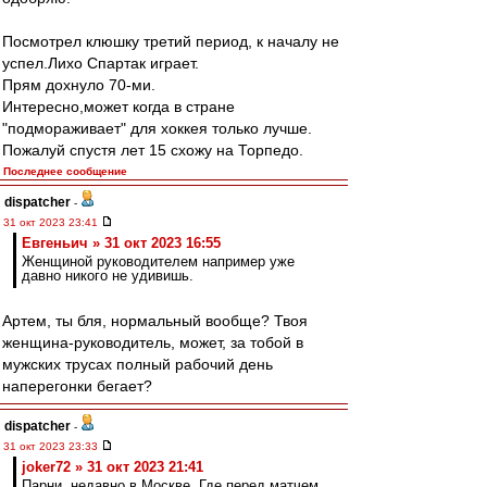
Посмотрел клюшку третий период, к началу не
успел.Лихо Спартак играет.
Прям дохнуло 70-ми.
Интересно,может когда в стране
"подмораживает" для хоккея только лучше.
Пожалуй спустя лет 15 схожу на Торпедо.
Последнее сообщение
dispatcher
-
31 окт 2023 23:41
Евгеньич » 31 окт 2023 16:55
Женщиной руководителем например уже
давно никого не удивишь.
Артем, ты бля, нормальный вообще? Твоя
женщина-руководитель, может, за тобой в
мужских трусах полный рабочий день
наперегонки бегает?
dispatcher
-
31 окт 2023 23:33
joker72 » 31 окт 2023 21:41
Парни, недавно в Москве. Где перед матчем