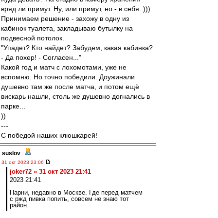
вряд ли примут. Ну, или примут, но - в себя..)))
Принимаем решение - захожу в одну из
кабинок туалета, закладываю бутылку на
подвесной потолок.
"Упадет? Кто найдет? Забудем, какая кабинка?
- Да похер! - Согласен..."
Какой год и матч с лохомотами, уже не
вспомню. Но точно победили. Доужинали
душевно там же после матча, и потом ещё
вискарь нашли, столь же душевно догнались в
парке...
))
---
С победой наших клюшкарей!
suslov
-
31 окт 2023 23:06
joker72 » 31 окт 2023 21:41
2023 21:41
Парни, недавно в Москве. Где перед матчем
с ржд пивка попить, совсем не знаю тот
район.