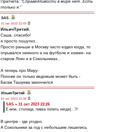
Пратчета:
"Справедливости в мире нет. Есть
только я."
SAS
-
31 окт 2023 22:45
ИльичТpeтий
,
Саша, спасибо!
я просто пошутил...
Просто раньше в Москву часто ездил когда, то
отрывался немного и на футболе и хоккее- на
старом Локо и в Сокольниках...
А теперь про Миру-
Похоже он только ведомым может быть -
Багаж Ташуева закончился
ИльичТpeтий
-
31 окт 2023 22:38
SAS » 31 окт 2023 22:26
Е-мое, столица, пивка попить негде(...?!
В центре - где угодно.
А Сокольники за год с небольшим лишились