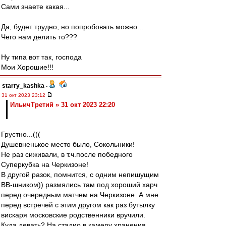
Сами знаете какая...
Да, будет трудно, но попробовать можно...
Чего нам делить то???
Ну типа вот так, господа
Мои Хорошие!!!
starry_kashka
-
31 окт 2023 23:12
ИльичТpeтий » 31 окт 2023 22:20
Грустно...(((
Душевненькое место было, Сокольники!
Не раз сиживали, в т.ч.после победного
Суперкубка на Черкизоне!
В другой разок, помнится, с одним непишущим
ВВ-шником)) размялись там под хороший харч
перед очередным матчем на Черкизоне. А мне
перед встречей с этим другом как раз бутылку
вискаря московские родственники вручили.
Куда девать? На стадио в камеру хранения