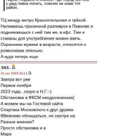
с ржд пивка попить, совсем не знаю тот
район.
ТЦ между метро Красносельская и трёхой.
Наливаешь приличной разливухи в Пивнове и
поднимаешься с ней там же, в кфс. Там и
стаканы для употребления можно взять.
Охранники мужики в возрасте, относятся к
ровесникам лояльно.
А куда теперь еще.
SAS
-
31 окт 2023 23:13
Завтра вот уже
Первое ноября
2023 года...скоро и Н.Г.:-)
Обстановка в ФКСМ неоднозначная(
А можем мы на Гостевой сайта
Спартака Московского к друг дружке
ВВежливо обоащаться, не смотря на
Разные мнения?
Просто обстановка и в
Мире