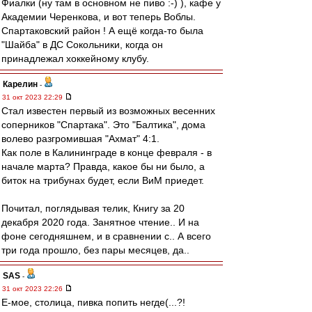
Фиалки (ну там в основном не пиво :-) ), кафе у
Академии Черенкова, и вот теперь Воблы.
Спартаковский район ! А ещё когда-то была
"Шайба" в ДС Сокольники, когда он
принадлежал хоккейному клубу.
Карелин
-
31 окт 2023 22:29
Стал известен первый из возможных весенних
соперников "Спартака". Это "Балтика", дома
волево разгромившая "Ахмат" 4:1.
Как поле в Калининграде в конце февраля - в
начале марта? Правда, какое бы ни было, а
биток на трибунах будет, если ВиМ приедет.
Почитал, поглядывая телик, Книгу за 20
декабря 2020 года. Занятное чтение.. И на
фоне сегодняшнем, и в сравнении с.. А всего
три года прошло, без пары месяцев, да..
SAS
-
31 окт 2023 22:26
Е-мое, столица, пивка попить негде(...?!